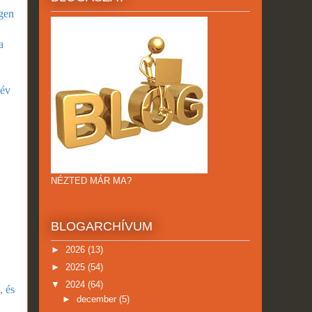
igen
a
 év
NÉZTED MÁR MA?
BLOGARCHÍVUM
►
2026
(13)
►
2025
(54)
▼
2024
(64)
, és
►
december
(5)