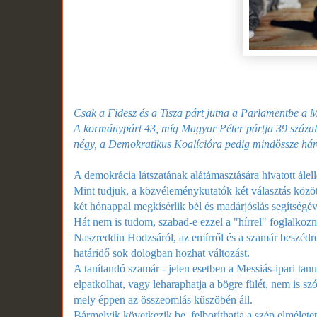
Csak a Fidesz és a Tisza párt jutna a Parlamentbe a M
A kormánypárt 43, míg Magyar Péter pártja 39 százalé
négy, a Demokratikus Koalícióra pedig mindössze hár
A demokrácia látszatának alátámasztására hivatott álel
Mint tudjuk, a közvéleménykutatók két választás közöt
két hónappal megkísérlik bél és madárjóslás segítségé
Hát nem is tudom, szabad-e ezzel a "hírrel" foglalkozni
Naszreddin Hodzsáról, az emírről és a szamár beszédre t
határidő sok dologban hozhat változást.
A tanítandó szamár - jelen esetben a Messiás-ipari tanul
elpatkolhat, vagy leharaphatja a bögre fülét, nem is s
mely éppen az összeomlás küszöbén áll.
Bármelyik következik be, felboríthatja a szép elméletet