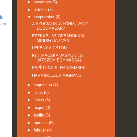
►
november
(5)
►
október
(7)
t.
▼
szeptember
(6)
esen
A SZOCIALISTA FŐNIX, VAGY
DODOMADÁR?
EZEKKEL AZ ORBÁNOKKAL
MINDIG BAJ VAN
LEPÉNY A GÁTON
KÉT MACSKA VAGYOK ÉS
JÁTSZOM EGYMÁSSAL
PAPÍRTIGRIS, HANGEMBER
HARMINCEZER MIGRÁNS
►
augusztus
(7)
►
július
(6)
►
június
(6)
►
május
(4)
►
április
(5)
►
március
(5)
►
február
(4)