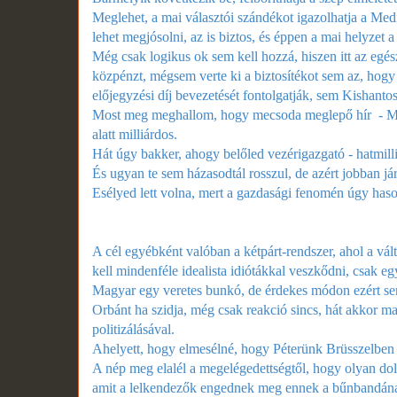
Meglehet, a mai választói szándékot igazolhatja a Med
lehet megjósolni, az is biztos, és éppen a mai helyzet
Még csak logikus ok sem kell hozzá, hiszen itt az egész
közpénzt, mégsem verte ki a biztosítékot sem az, hogy
előjegyzési díj bevezetését fontolgatják, sem Kishanto
Most meg meghallom, hogy mecsoda meglepő hír - Magy
alatt milliárdos.
Hát úgy bakker, ahogy belőled vezérigazgató - hatmillió
És ugyan te sem házasodtál rosszul, de azért jobban jár
Esélyed lett volna, mert a gazdasági fenomén úgy hason
A cél egyébként valóban a kétpárt-rendszer, ahol a vált
kell mindenféle idealista idiótákkal veszkődni, csak e
Magyar egy veretes bunkó, de érdekes módon ezért se
Orbánt ha szidja, még csak reakció sincs, hát akkor ma
politizálásával.
Ahelyett, hogy elmesélné, hogy Péterünk Brüsszelben sz
A nép meg elalél a megelégedettségtől, hogy olyan do
amit a lelkendezők engednek meg ennek a bűnbandán