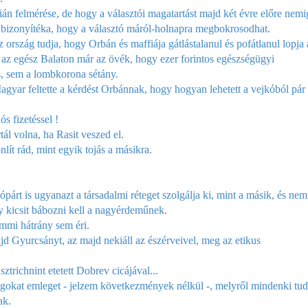
ián felmérése, de hogy a választói magatartást majd két évre előre nem
 a bizonyítéka, hogy a választó máról-holnapra megbokrosodhat.
 ország tudja, hogy Orbán és maffiája gátlástalanul és pofátlanul lopja 
 az egész Balaton már az övék, hogy ezer forintos egészségügyi
s, sem a lombkorona sétány.
ar feltette a kérdést Orbánnak, hogy hogyan lehetett a vejkóból pár
s fizetéssel !
tál volna, ha Rasit veszed el.
lít rád, mint egyik tojás a másikra.
ópárt is ugyanazt a társadalmi réteget szolgálja ki, mint a másik, és nem
gy kicsit bábozni kell a nagyérdeműnek.
mmi hátrány sem éri.
jd Gyurcsányt, az majd nekiáll az észérveivel, meg az etikus
trichnint etetett Dobrev cicájával...
lgokat emleget - jelzem következmények nélkül -, melyről mindenki tud
ak.