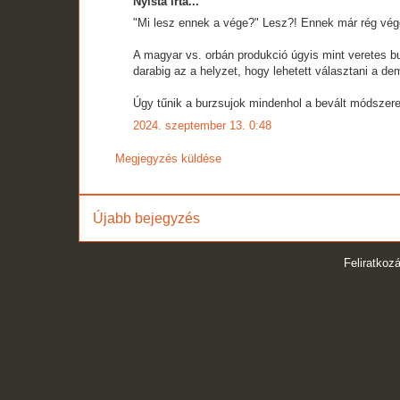
Nyista írta...
"Mi lesz ennek a vége?" Lesz?! Ennek már rég vég
A magyar vs. orbán produkció úgyis mint veretes b
darabig az a helyzet, hogy lehetett választani a d
Úgy tűnik a burzsujok mindenhol a bevált módszerek
2024. szeptember 13. 0:48
Megjegyzés küldése
Újabb bejegyzés
Feliratkoz