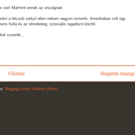
e van! Mármint ennek az országnak.
unkó a felcsúti suttyó ellen nekem nagyon ismerős. Amerikában volt egy
emens hulla és az elmebeteg, szexuális ragadozó között.
et szeretik...
Főoldal
Régebbi bejegy
ás:
Megjegyzések küldése (Atom)