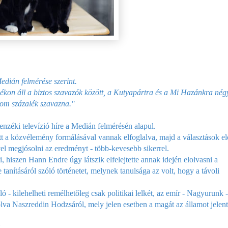
edián felmérése szerint.
kon áll a biztos szavazók között, a Kutyapártra és a Mi Hazánkra nég
om százalék szavazna."
lenzéki televízió híre a Medián felmérésén alapul.
t a közvélemény formálásával vannak elfoglalva, majd a választások el
vel megjósolni az eredményt - több-kevesebb sikerrel.
, hiszen Hann Endre úgy látszik elfelejtette annak idején elolvasni a
anításáról szóló történetet, melynek tanulsága az volt, hogy a távoli
ó - kilehelheti remélhetőleg csak politikai lelkét, az emír - Nagyurunk -
zólva Naszreddin Hodzsáról, mely jelen esetben a magát az államot jelen
.