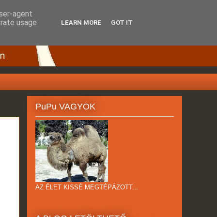
user-agent
erate usage
LEARN MORE
GOT IT
PuPu VAGYOK
AZ ÉLET KISSÉ MEGTÉPÁZOTT...