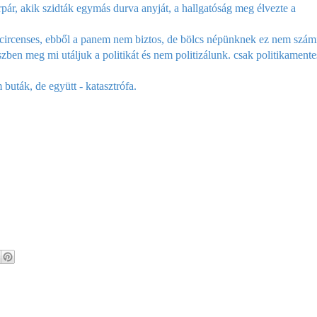
pár, akik szidták egymás durva anyját, a hallgatóság meg élvezte a
circenses, ebből a panem nem biztos, de bölcs népünknek ez nem számí
ben meg mi utáljuk a politikát és nem politizálunk. csak politikament
uták, de együtt - katasztrófa.