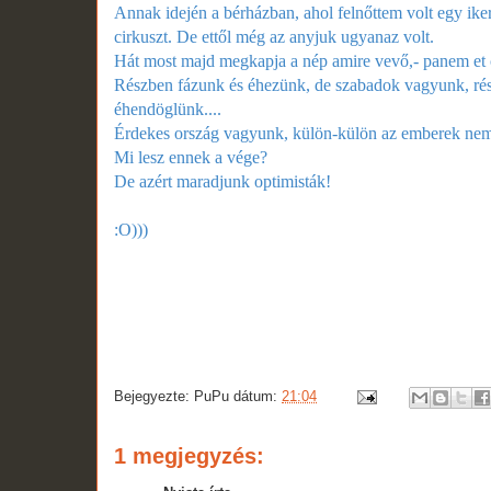
Annak idején a bérházban, ahol felnőttem volt egy iker
cirkuszt. De ettől még az anyjuk ugyanaz volt.
Hát most majd megkapja a nép amire vevő,- panem et 
Részben fázunk és éhezünk, de szabadok vagyunk, rész
éhendöglünk....
Érdekes ország vagyunk, külön-külön az emberek nem b
Mi lesz ennek a vége?
De azért maradjunk optimisták!
:O)))
Bejegyezte:
PuPu
dátum:
21:04
1 megjegyzés: