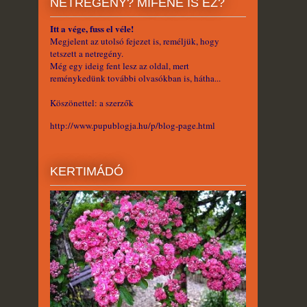
NETREGÉNY? MIFENE IS EZ?
Itt a vége, fuss el véle!
Megjelent az utolsó fejezet is, reméljük, hogy
tetszett a netregény.
Még egy ideig fent lesz az oldal, mert
reménykedünk további olvasókban is, hátha...
Köszönettel: a szerzők
http://www.pupublogja.hu/p/blog-page.html
KERTIMÁDÓ