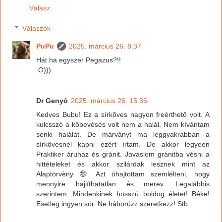
Válasz
Válaszok
PuPu
2025. március 26. 8:37
Hát ha egyszer Pegazus?!!
:O)))
Dr Genyó
2025. március 26. 15:36
Kedves Bubu! Ez a sírkõves nagyon freérthető volt. A
kulcsszó a kőbevésés volt nem a halál. Nem kívántam
senki halálát. De márványt ma leggyakrabban a
sírkövesnél kapni ezért írtam. De akkor legyeen
Praktiker áruház és gránit. Javaslom gránitba vésni a
hittételeket és akkor szilárdak lesznek mint az
Alaptörvèny.🤪 Azt óhajtottam szemlélteni, hogy
mennyire hajlíthatatlan és merev. Legalábbis
szerintem. Mindenkinek hosszú boldog életet! Béke!
Esetleg ingyen sör. Ne háborúzz szeretkezz! Stb.