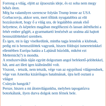
Forrong a világ, eljött az újraosztás ideje, és ez soha nem megy
békés úton.
Még ha valamilyen szerencse folytán Trump lenne az USA
Gorbacsovja, akkor sem, mert tőlünk nyugatabbra az elit
hozzászokott, hogy ő a világ ura, de legalábbis annak első
helyettese, és képtelen magában megfékezni és lassan átértékelni a
fehér ember gőgjét, a gyarmattartó lenézését az uralma alá hajtott
bennszülöttekkel szemben.
És igen, mi is úgy viselkedünk, mintha tagja lennénk a klubnak,
pedig mi is bennszülöttek vagyunk, hiszen földrajzi ismereteinkkel
ellentétben Európa határa a Lajtánál húzódik, miként ezt
Metternich(?) is mondta.
A rendszerváltás táján együtt dolgoztam angol befektető-jelöltekkel,
hát, ami azt illeti igen kiábrándító volt.
Viszont, - tetszik, nem tetszik, vége van az egypólusú világrendnek,
vége van Amerika kizárólagos hatalmának, újra kell osztani a
világot
Csúnyán hangzik?
Persze, hiszen a mi álomvilágunkba, melyben tapogatózva
botorkálunk, ilyen durva dolgok nem férnek bele.