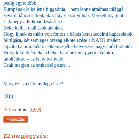
pedig egyre több.
Európának le kellene higgadnia, - nem lenne ártalmas világgá
zavarni táposcsirkéit, akik úgy viszonyulnak Merkelhez, mint
Lakihegy a Kilimandzsáróhoz.
Béke kell, a realitások alapján.
Hogy kinek és miért volt fontos a békés kereskedelmi kapcsolatok
felrúgása, két semleges ország elkötelezése a NATO mellett-
egyúttal atomrakéták célkeresztjébe helyezése- nagyjából tudható.
Hogy kiknek érdeke a béke, ha ránézünk gyermekeinkre,
unokáinkra – az is nyilvánvaló.
Csak megjön az emberiség esze…
Vagy ez is az álomvilág része?
:O)))
PuPu
dátum:
19:08
Megosztás
22 megjegyzés: