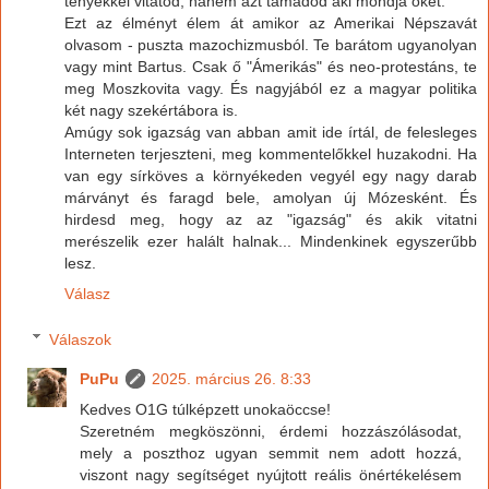
tényekkel vitatod, hanem azt támadod aki mondja őket.
Ezt az élményt élem át amikor az Amerikai Népszavát
olvasom - puszta mazochizmusból. Te barátom ugyanolyan
vagy mint Bartus. Csak ő "Ámerikás" és neo-protestáns, te
meg Moszkovita vagy. És nagyjából ez a magyar politika
két nagy szekértábora is.
Amúgy sok igazság van abban amit ide írtál, de felesleges
Interneten terjeszteni, meg kommentelőkkel huzakodni. Ha
van egy sírköves a környékeden vegyél egy nagy darab
márványt és faragd bele, amolyan új Mózesként. És
hirdesd meg, hogy az az "igazság" és akik vitatni
merészelik ezer halált halnak... Mindenkinek egyszerűbb
lesz.
Válasz
Válaszok
PuPu
2025. március 26. 8:33
Kedves O1G túlképzett unokaöccse!
Szeretném megköszönni, érdemi hozzászólásodat,
mely a poszthoz ugyan semmit nem adott hozzá,
viszont nagy segítséget nyújtott reális önértékelésem