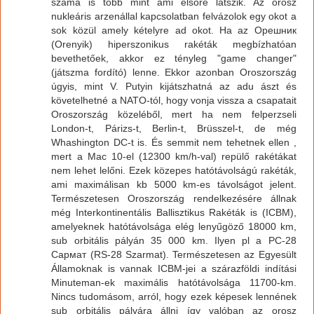
száma is több mint ami elsőre látszik. Az orosz
nukleáris arzenállal kapcsolatban felvázolok egy okot a
sok közül amely kételyre ad okot. Ha az Орешник
(Orenyik) hiperszonikus rakéták megbízhatóan
bevethetőek, akkor ez tényleg "game changer"
(játszma fordító) lenne. Ekkor azonban Oroszország
úgyis, mint V. Putyin kijátszhatná az adu ászt és
követelhetné a NATO-tól, hogy vonja vissza a csapatait
Oroszország közeléből, mert ha nem felperzseli
London-t, Párizs-t, Berlin-t, Brüsszel-t, de még
Whashington DC-t is. És semmit nem tehetnek ellen ,
mert a Mac 10-el (12300 km/h-val) repülő rakétákat
nem lehet lelőni. Ezek közepes hatótávolságú rakéták,
ami maximálisan kb 5000 km-es távolságot jelent.
Természetesen Oroszország rendelkezésére állnak
még Interkontinentális Ballisztikus Rakéták is (ICBM),
amelyeknek hatótávolsága elég lenyűgöző 18000 km,
sub orbitális pályán 35 000 km. Ilyen pl a РС-28
Сармат (RS-28 Szarmat). Természetesen az Egyesült
Államoknak is vannak ICBM-jei a szárazföldi indítási
Minuteman-ek maximális hatótávolsága 11700-km.
Nincs tudomásom, arról, hogy ezek képesek lennének
sub orbitális pályára állni így valóban az orosz