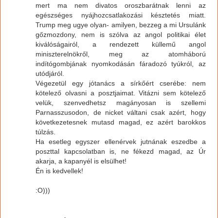
mert ma nem divatos oroszbarátnak lenni az
egészséges nyájhozcsatlakozási késztetés miatt.
Trump meg ugye olyan- amilyen, bezzeg a mi Ursulánk
gőzmozdony, nem is szólva az angol politikai élet
kiválóságairól, a rendezett küllemű angol
miniszterelnökről, meg az atomháború
indítógombjának nyomkodásán fáradozó tyúkról, az
utódjáról.
Végezetül egy jótanács a sírkőért cserébe: nem
kötelező olvasni a posztjaimat. Vitázni sem kötelező
velük, szenvedhetsz magányosan is szellemi
Parnasszusodon, de nicket váltani csak azért, hogy
következetesnek mutasd magad, ez azért barokkos
túlzás.
Ha esetleg egyszer ellenérvek jutnának eszedbe a
poszttal kapcsolatban is, ne fékezd magad, az Úr
akarja, a kapanyél is elsülhet!
Én is kedvellek!
:O)))