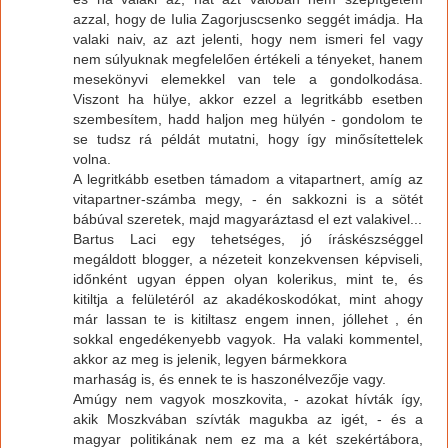
azzal, hogy de Iulia Zagorjuscsenko seggét imádja. Ha
valaki naiv, az azt jelenti, hogy nem ismeri fel vagy
nem súlyuknak megfelelően értékeli a tényeket, hanem
mesekönyvi elemekkel van tele a gondolkodása.
Viszont ha hülye, akkor ezzel a legritkább esetben
szembesítem, hadd haljon meg hülyén - gondolom te
se tudsz rá példát mutatni, hogy így minősítettelek
volna.
A legritkább esetben támadom a vitapartnert, amíg az
vitapartner-számba megy, - én sakkozni is a sötét
bábúval szeretek, majd magyaráztasd el ezt valakivel...
Bartus Laci egy tehetséges, jó íráskészséggel
megáldott blogger, a nézeteit konzekvensen képviseli,
időnként ugyan éppen olyan kolerikus, mint te, és
kitiltja a felületéról az akadékoskodókat, mint ahogy
már lassan te is kitiltasz engem innen, jóllehet , én
sokkal engedékenyebb vagyok. Ha valaki kommentel,
akkor az meg is jelenik, legyen bármekkora
marhaság is, és ennek te is haszonélvezője vagy.
Amúgy nem vagyok moszkovita, - azokat hívták így,
akik Moszkvában szívták magukba az igét, - és a
magyar politikának nem ez ma a két szekértábora,