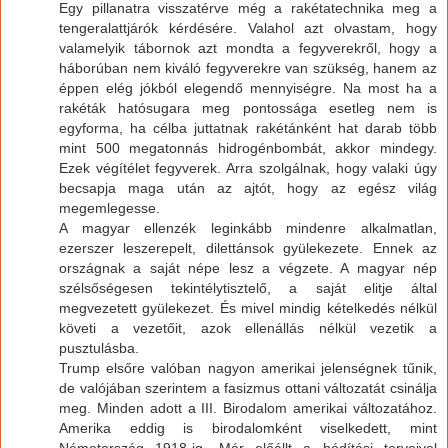
Egy pillanatra visszatérve még a rakétatechnika meg a
tengeralattjárók kérdésére. Valahol azt olvastam, hogy
valamelyik tábornok azt mondta a fegyverekről, hogy a
háborúban nem kiváló fegyverekre van szükség, hanem az
éppen elég jókból elegendő mennyiségre. Na most ha a
rakéták hatósugara meg pontossága esetleg nem is
egyforma, ha célba juttatnak rakétánként hat darab több
mint 500 megatonnás hidrogénbombát, akkor mindegy.
Ezek végítélet fegyverek. Arra szolgálnak, hogy valaki úgy
becsapja maga után az ajtót, hogy az egész világ
megemlegesse.
A magyar ellenzék leginkább mindenre alkalmatlan,
ezerszer leszerepelt, dilettánsok gyülekezete. Ennek az
országnak a saját népe lesz a végzete. A magyar nép
szélsőségesen tekintélytisztelő, a saját elitje által
megvezetett gyülekezet. És mivel mindig kételkedés nélkül
követi a vezetőit, azok ellenállás nélkül vezetik a
pusztulásba.
Trump elsőre valóban nagyon amerikai jelenségnek tűnik,
de valójában szerintem a fasizmus ottani változatát csinálja
meg. Minden adott a III. Birodalom amerikai változatához.
Amerika eddig is birodalomként viselkedett, mint
Németország 1918-ig. Már előállt a hódítási terveivel