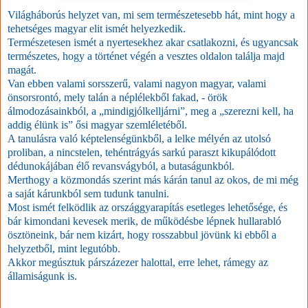
Világháborús helyzet van, mi sem természetesebb hát, mint hogy a
tehetséges magyar elit ismét helyezkedik.
Természetesen ismét a nyertesekhez akar csatlakozni, és ugyancsak
természetes, hogy a történet végén a vesztes oldalon találja majd
magát.
Van ebben valami sorsszerű, valami nagyon magyar, valami
önsorsrontó, mely talán a néplélekből fakad, - örök
álmodozásainkból, a „mindigjólkelljárni”, meg a „szerezni kell, ha
addig élünk is” ősi magyar szemléletéből.
A tanulásra való képtelenségünkből, a lelke mélyén az utolsó
proliban, a nincstelen, tehéntrágyás sarkú paraszt kikupálódott
dédunokájában élő revansvágyból, a butaságunkból.
Merthogy a közmondás szerint más kárán tanul az okos, de mi még
a saját kárunkból sem tudunk tanulni.
Most ismét felködlik az országgyarapítás esetleges lehetősége, és
bár kimondani kevesek merik, de működésbe lépnek hullarabló
ösztöneink, bár nem kizárt, hogy rosszabbul jövünk ki ebből a
helyzetből, mint legutóbb.
Akkor megúsztuk párszázezer halottal, erre lehet, rámegy az
államiságunk is.