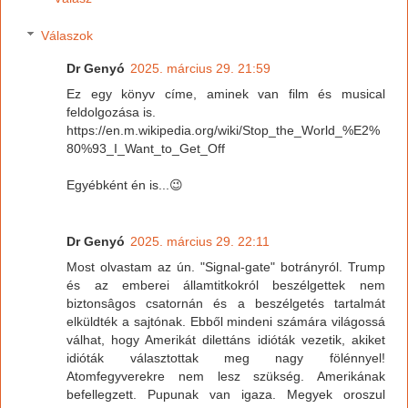
Válaszok
Dr Genyó
2025. március 29. 21:59
Ez egy könyv címe, aminek van film és musical
feldolgozása is.
https://en.m.wikipedia.org/wiki/Stop_the_World_%E2%
80%93_I_Want_to_Get_Off
Egyébként én is...😉
Dr Genyó
2025. március 29. 22:11
Most olvastam az ún. "Signal-gate" botrányról. Trump
és az emberei államtitkokról beszélgettek nem
biztonsâgos csatornán és a beszélgetés tartalmát
elküldték a sajtónak. Ebből mindeni számára világossá
válhat, hogy Amerikát dilettáns idióták vezetik, akiket
idióták választottak meg nagy fölénnyel!
Atomfegyverekre nem lesz szükség. Amerikának
befellegzett. Pupunak van igaza. Megyek oroszul