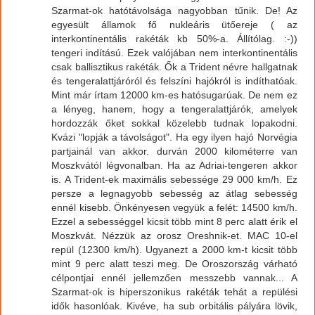
Szarmat-ok hatótávolsága nagyobban tűnik. De! Az
egyesült államok fő nukleáris ütőereje ( az
interkontinentális rakéták kb 50%-a. Állítólag. :-))
tengeri indítású. Ezek valójában nem interkontinentális
csak ballisztikus rakéták. Ők a Trident névre hallgatnak
és tengeralattjáróról és felszíni hajókról is indíthatóak.
Mint már írtam 12000 km-es hatósugarúak. De nem ez
a lényeg, hanem, hogy a tengeralattjárók, amelyek
hordozzák őket sokkal közelebb tudnak lopakodni.
Kvázi "lopják a távolságot". Ha egy ilyen hajó Norvégia
partjainál van akkor. durván 2000 kilométerre van
Moszkvától légvonalban. Ha az Adriai-tengeren akkor
is. A Trident-ek maximális sebessége 29 000 km/h. Ez
persze a legnagyobb sebesség az átlag sebesség
ennél kisebb. Önkényesen vegyük a felét: 14500 km/h.
Ezzel a sebességgel kicsit több mint 8 perc alatt érik el
Moszkvát. Nézzük az orosz Oreshnik-et. MAC 10-el
repül (12300 km/h). Ugyanezt a 2000 km-t kicsit több
mint 9 perc alatt teszi meg. De Oroszország várható
célpontjai ennél jellemzően messzebb vannak... A
Szarmat-ok is hiperszonikus rakéták tehát a repülési
idők hasonlóak. Kivéve, ha sub orbitális pályára lövik,