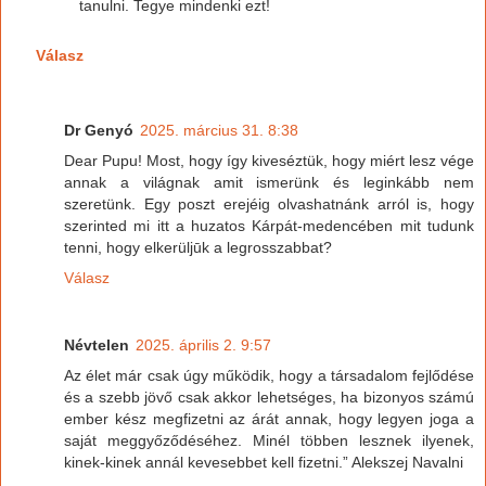
tanulni. Tegye mindenki ezt!
Válasz
Dr Genyó
2025. március 31. 8:38
Dear Pupu! Most, hogy így kiveséztük, hogy miért lesz vége
annak a világnak amit ismerünk és leginkább nem
szeretünk. Egy poszt erejéig olvashatnánk arról is, hogy
szerinted mi itt a huzatos Kárpát-medencében mit tudunk
tenni, hogy elkerüljūk a legrosszabbat?
Válasz
Névtelen
2025. április 2. 9:57
Az élet már csak úgy működik, hogy a társadalom fejlődése
és a szebb jövő csak akkor lehetséges, ha bizonyos számú
ember kész megfizetni az árát annak, hogy legyen joga a
saját meggyőződéséhez. Minél többen lesznek ilyenek,
kinek-kinek annál kevesebbet kell fizetni.” Alekszej Navalni