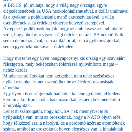
A BRICS
jól mutatja, hogy a világ nagy országai egyre
elégedetlenebbek az USA neokolonializmusával, a dollár uralmával
és a gyakran a pofátlanságig menő agresszivitásával, a világ
csendőrének saját érdekeit előtérbe helyező szerepével.
Az épeszű politikusok tudják, hogy az arab tavasz az arab olajról
szólt, hogy ahol nincs gazdasági érdeke, ott az USA nem törődik
sem a demokráciával, sem a diktátorral, sem a gyilkosságokkal,
sem a gyermekmunkával – érdektelen.
Hogy mit tehet egy ilyen hangyapöcsnyi kis ország egy szavlejárt
félszigeten, mely beképzelten földrésszé nyilvánította magát –
nehéz kérdés.
Mindenesetre álmokat nem kergethet, nem tehet szélsőséges
nyilatkozatokat és nem szegődhet be az éledező revansisták
táborába.
Egy ilyen kis országoknak barátokat kellene gyűjteni, el kellene
kerülni a konfrontációt a hatalmasokkal, és nem belemenekülni
álomvilágokba.
Lehet itt számolgatni, hogy az USA-nak mennyivel több
nyílpuskája van, mint az oroszoknak, hogy a NATO olyan erős,
hogy félkézzel eszi a nápolyit, de a perdöntő azért az atomtöltetek
száma, amiből az oroszoknak bőven elégséges van, a kínaiaknak