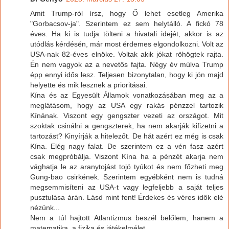
Amit Trump-ról írsz, hogy Ő lehet esetleg Amerika
"Gorbacsov-ja". Szerintem ez sem helytálló. A fickó 78
éves. Ha ki is tudja tölteni a hivatali idejét, akkor is az
utódlás kérdésén, már most érdemes elgondolkozni. Volt az
USA-nak 82-éves elnöke. Voltak akik jókat röhögtek rajta.
Én nem vagyok az a nevetős fajta. Négy év múlva Trump
épp ennyi idős lesz. Teljesen bizonytalan, hogy ki jön majd
helyette és mik lesznek a prioritásai.
Kína és az Egyesült Államok vonatkozásában meg az a
meglátásom, hogy az USA egy rakás pénzzel tartozik
Kínának. Viszont egy gengszter vezeti az országot. Mit
szoktak csinálni a gengszterek, ha nem akarják kifizetni a
tartozást? Kinyírják a hitelezőt. De hát azért ez még is csak
Kína. Elég nagy falat. De szerintem ez a vén fasz azért
csak megpróbálja. Viszont Kína ha a pénzét akarja nem
vághatja le az aranytojást tojó tyúkot és nem főzheti meg
Gung-bao csirkének. Szerintem egyébként nem is tudná
megsemmisíteni az USA-t vagy legfeljebb a saját teljes
pusztulása árán. Lásd mint fent! Érdekes és véres idők elé
nézünk...
Nem a túl hajtott Atlantizmus beszél belőlem, hanem a
matematika, a fizika és játékelmélet.