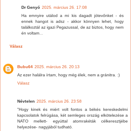
Dr Genyó
2025. március 26. 17:08
Ha emnyire utálod a mi kis dagadt jótevőnket - és
ennek hangot is adsz - akkor könnyen lehet, hogy
találkoztál az igazi Pegazussal, de az biztos, hogy nem
én voltam...
Válasz
Bubu64
2025. március 26. 20:13
Az ezer halálra írtam, hogy még élek, nem a gránitra. :)
Válasz
Névtelen
2025. március 26. 23:58
"Hogy kinek és miért volt fontos a békés kereskedelmi
kapcsolatok felrúgása, két semleges ország elkötelezése a
NATO mellett- egyúttal atomrakéták célkeresztjébe
helyezése- nagyjából tudható.