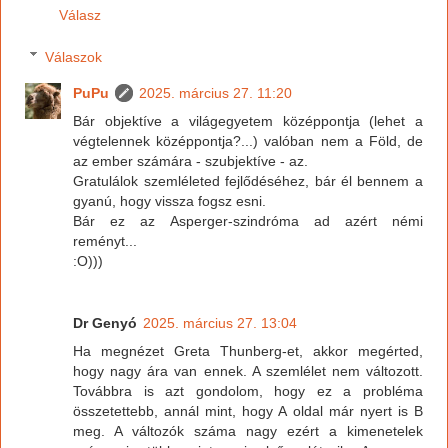
Válasz
Válaszok
PuPu
2025. március 27. 11:20
Bár objektíve a világegyetem középpontja (lehet a
végtelennek középpontja?...) valóban nem a Föld, de
az ember számára - szubjektíve - az.
Gratulálok szemléleted fejlődéséhez, bár él bennem a
gyanú, hogy vissza fogsz esni.
Bár ez az Asperger-szindróma ad azért némi
reményt...
:O)))
Dr Genyó
2025. március 27. 13:04
Ha megnézet Greta Thunberg-et, akkor megérted,
hogy nagy ára van ennek. A szemlélet nem változott.
Továbbra is azt gondolom, hogy ez a probléma
összetettebb, annál mint, hogy A oldal már nyert is B
meg. A változók száma nagy ezért a kimenetelek