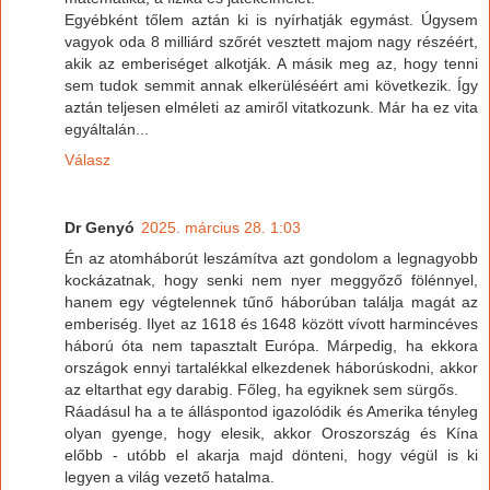
Egyébként tőlem aztán ki is nyírhatják egymást. Úgysem
vagyok oda 8 milliárd szőrét vesztett majom nagy részéért,
akik az emberiséget alkotják. A másik meg az, hogy tenni
sem tudok semmit annak elkerüléséért ami következik. Így
aztán teljesen elméleti az amiről vitatkozunk. Már ha ez vita
egyáltalán...
Válasz
Dr Genyó
2025. március 28. 1:03
Én az atomháborút leszámítva azt gondolom a legnagyobb
kockázatnak, hogy senki nem nyer meggyőző fölénnyel,
hanem egy végtelennek tűnő háborúban találja magát az
emberiség. Ilyet az 1618 és 1648 között vívott harmincéves
háború óta nem tapasztalt Európa. Márpedig, ha ekkora
országok ennyi tartalékkal elkezdenek háborúskodni, akkor
az eltarthat egy darabig. Főleg, ha egyiknek sem sürgős.
Ráadásul ha a te álláspontod igazolódik és Amerika tényleg
olyan gyenge, hogy elesik, akkor Oroszország és Kína
előbb - utóbb el akarja majd dönteni, hogy végül is ki
legyen a világ vezető hatalma.