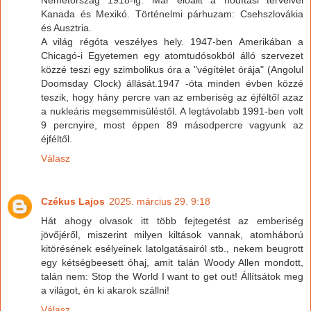
Kanada és Mexikó. Történelmi párhuzam: Csehszlovákia
és Ausztria.
A világ régóta veszélyes hely. 1947-ben Amerikában a
Chicagó-i Egyetemen egy atomtudósokból álló szervezet
közzé teszi egy szimbolikus óra a "végítélet órája" (Angolul
Doomsday Clock) állását.1947 -óta minden évben közzé
teszik, hogy hány percre van az emberiség az éjféltől azaz
a nukleáris megsemmisüléstől. A legtávolabb 1991-ben volt
9 percnyire, most éppen 89 másodpercre vagyunk az
éjféltől.
Válasz
Czékus Lajos
2025. március 29. 9:18
Hát ahogy olvasok itt több fejtegetést az emberiség
jövőjéről, miszerint milyen kiltások vannak, atomháború
kitörésének esélyeinek latolgatásairól stb., nekem beugrott
egy kétségbeesett óhaj, amit talán Woody Allen mondott,
talán nem: Stop the World I want to get out! Állítsátok meg
a világot, én ki akarok szállni!
Válasz