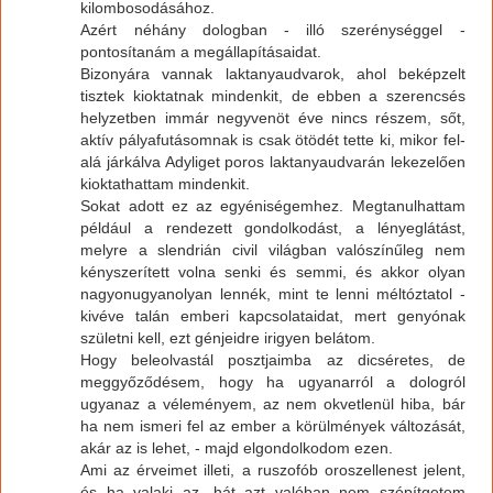
kilombosodásához.
Azért néhány dologban - illó szerénységgel -
pontosítanám a megállapításaidat.
Bizonyára vannak laktanyaudvarok, ahol beképzelt
tisztek kioktatnak mindenkit, de ebben a szerencsés
helyzetben immár negyvenöt éve nincs részem, sőt,
aktív pályafutásomnak is csak ötödét tette ki, mikor fel-
alá járkálva Adyliget poros laktanyaudvarán lekezelően
kioktathattam mindenkit.
Sokat adott ez az egyéniségemhez. Megtanulhattam
például a rendezett gondolkodást, a lényeglátást,
melyre a slendrián civil világban valószínűleg nem
kényszerített volna senki és semmi, és akkor olyan
nagyonugyanolyan lennék, mint te lenni méltóztatol -
kivéve talán emberi kapcsolataidat, mert genyónak
születni kell, ezt génjeidre irigyen belátom.
Hogy beleolvastál posztjaimba az dicséretes, de
meggyőződésem, hogy ha ugyanarról a dologról
ugyanaz a véleményem, az nem okvetlenül hiba, bár
ha nem ismeri fel az ember a körülmények változását,
akár az is lehet, - majd elgondolkodom ezen.
Ami az érveimet illeti, a ruszofób oroszellenest jelent,
és ha valaki az, hát azt valóban nem szépítgetem