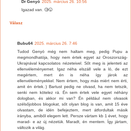
Dr Genyó
2025. március 26. 10:56
Igazad van. 🧐😜
Válasz
Bubu64
2025. március 26. 7:46
Tudod Genyó még nem haltam meg, pedig Pupu a
megmondhatója, hogy nem értek egyet az Oroszország-
Ukrajnával kapcsolatos nézeteivel. Sőt meg is jelenteti az
ellenvéleményemet. Igaz néha elszáll vele a ló, de ezt
megértem, mert én is néha így járok az
ellenvéleményekkel. Nem értem, hogy más miért nem érti,
amit én értek.:) Bartust pedig ne olvasd, ha nem tetszik,
senki nem kötelez rá. Én sem értek vele egyet néhány
dologban, és akkor mi van? Én például nem olvasok
szélsőjobbos blogokat, sőt olyan blog is van, amit 15 éve
olvastam, de idén befejeztem, mert átfordultak másik
irányba, amiből elegem lett. Persze vártam kb 1 évet, hogy
marad- e az új nézetük. Maradt, én mentem. Így jártam,
változik a világ.