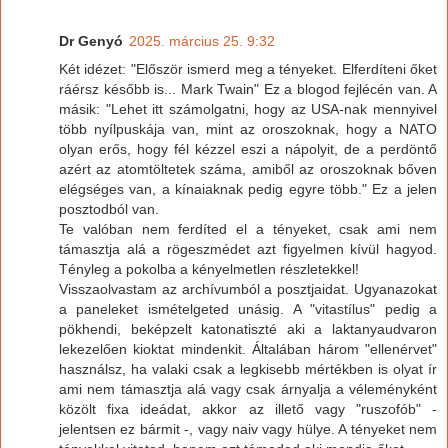
Dr Genyó
2025. március 25. 9:32
Két idézet: "Először ismerd meg a tényeket. Elferdíteni őket
ráérsz később is... Mark Twain" Ez a blogod fejlécén van. A
másik: "Lehet itt számolgatni, hogy az USA-nak mennyivel
több nyílpuskája van, mint az oroszoknak, hogy a NATO
olyan erős, hogy fél kézzel eszi a nápolyit, de a perdöntő
azért az atomtöltetek száma, amiből az oroszoknak bőven
elégséges van, a kínaiaknak pedig egyre több." Ez a jelen
posztodból van.
Te valóban nem ferdíted el a tényeket, csak ami nem
támasztja alá a rögeszmédet azt figyelmen kívül hagyod.
Tényleg a pokolba a kényelmetlen részletekkel!
Visszaolvastam az archívumból a posztjaidat. Ugyanazokat
a paneleket ismételgeted unásig. A "vitastílus" pedig a
pökhendi, beképzelt katonatiszté aki a laktanyaudvaron
lekezelően kioktat mindenkit. Általában három "ellenérvet"
használsz, ha valaki csak a legkisebb mértékben is olyat ír
ami nem támasztja alá vagy csak árnyalja a véleményként
közölt fixa ideádat, akkor az illető vagy "ruszofób" -
jelentsen ez bármit -, vagy naiv vagy hülye. A tényeket nem