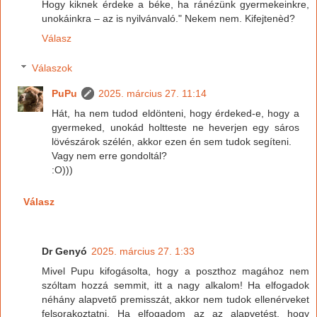
Hogy kiknek érdeke a béke, ha ránézünk gyermekeinkre,
unokáinkra – az is nyilvánvaló." Nekem nem. Kifejtenèd?
Válasz
Válaszok
PuPu
2025. március 27. 11:14
Hát, ha nem tudod eldönteni, hogy érdeked-e, hogy a
gyermeked, unokád holtteste ne heverjen egy sáros
lövészárok szélén, akkor ezen én sem tudok segíteni.
Vagy nem erre gondoltál?
:O)))
Válasz
Dr Genyó
2025. március 27. 1:33
Mivel Pupu kifogásolta, hogy a poszthoz magához nem
szóltam hozzá semmit, itt a nagy alkalom! Ha elfogadok
néhány alapvető premisszát, akkor nem tudok ellenérveket
felsorakoztatni. Ha elfogadom az az alapvetést, hogy