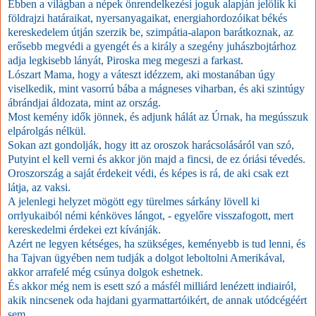
Ebben a világban a népek önrendelkezési joguk alapján jelölik ki
földrajzi határaikat, nyersanyagaikat, energiahordozóikat békés
kereskedelem útján szerzik be, szimpátia-alapon barátkoznak, az
erősebb megvédi a gyengét és a király a szegény juhászbojtárhoz
adja legkisebb lányát, Piroska meg megeszi a farkast.
Lószart Mama, hogy a váteszt idézzem, aki mostanában úgy
viselkedik, mint vasorrú bába a mágneses viharban, és aki szintúgy
ábrándjai áldozata, mint az ország.
Most kemény idők jönnek, és adjunk hálát az Úrnak, ha megússzuk
elpárolgás nélkül.
Sokan azt gondolják, hogy itt az oroszok harácsolásáról van szó,
Putyint el kell verni és akkor jön majd a fincsi, de ez óriási tévedés.
Oroszország a saját érdekeit védi, és képes is rá, de aki csak ezt
látja, az vaksi.
A jelenlegi helyzet mögött egy türelmes sárkány lövell ki
orrlyukaiból némi kénköves lángot, - egyelőre visszafogott, mert
kereskedelmi érdekei ezt kívánják.
Azért ne legyen kétséges, ha szükséges, keményebb is tud lenni, és
ha Tajvan ügyében nem tudják a dolgot leboltolni Amerikával,
akkor arrafelé még csúnya dolgok eshetnek.
És akkor még nem is esett szó a másfél milliárd lenézett indiairól,
akik nincsenek oda hajdani gyarmattartóikért, de annak utódcégéért
sem.