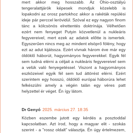
mert akkor meg hosszabb. Az Ohio-osztályú
tengeralattjárók képesek mondjuk közelebb is
lopakodni az orosz partokhoz akkor a rakéták repülési
ideje pár perccel lerövidül. Szóval ez egy nagyon finom
tánc a kölcsönös elrettentés doktrínája. Vélhetően
ezért nem fenyeget Putyin közvetlenül a nukleáris
fegyvereivel, mert ezek az adatok előtte is ismertek.
Egyszerűen nincs meg az mindent elsöprő fölény, hogy
ezt az adut kijátssza. Ezért vívnak három éve már egy
öldöklő háborút, hagyományos fegyverekkel. Egyik fél
sem tudná elérni a céljait a nukleáris fegyvereivel sem
a velük való fenyegetéssel. Viszont a hagyományos
eszközeivel egyik fél sem tud áttörést elérni. Ezért
szerintem egy hosszú, öldöklő európai háborúra lehet
felkészülni amely a végén talán egy véres patt
helyzettel ér véget. Én így látom.
Dr Genyó
2025. március 27. 18:35
Közben eszembe jutott egy kérdés a posztoddal
kapcsolatban. Azt írod, hogy a magyar elit - szokás
szerint - a "rossz oldalt" választja. Én úgy értelmezem,