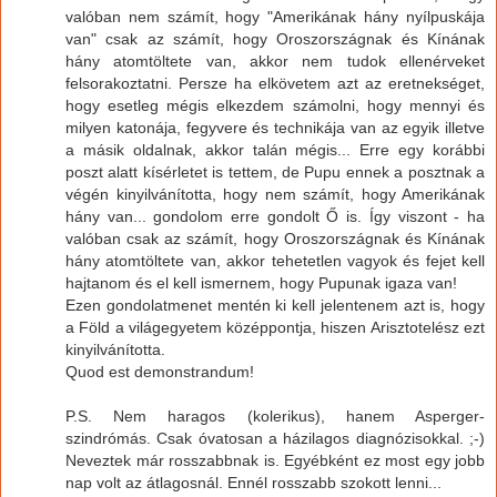
valóban nem számít, hogy "Amerikának hány nyílpuskája
van" csak az számít, hogy Oroszországnak és Kínának
hány atomtöltete van, akkor nem tudok ellenérveket
felsorakoztatni. Persze ha elkövetem azt az eretnekséget,
hogy esetleg mégis elkezdem számolni, hogy mennyi és
milyen katonája, fegyvere és technikája van az egyik illetve
a másik oldalnak, akkor talán mégis... Erre egy korábbi
poszt alatt kísérletet is tettem, de Pupu ennek a posztnak a
végén kinyilvánította, hogy nem számít, hogy Amerikának
hány van... gondolom erre gondolt Ő is. Így viszont - ha
valóban csak az számít, hogy Oroszországnak és Kínának
hány atomtöltete van, akkor tehetetlen vagyok és fejet kell
hajtanom és el kell ismernem, hogy Pupunak igaza van!
Ezen gondolatmenet mentén ki kell jelentenem azt is, hogy
a Föld a világegyetem középpontja, hiszen Arisztotelész ezt
kinyilvánította.
Quod est demonstrandum!
P.S. Nem haragos (kolerikus), hanem Asperger-
szindrómás. Csak óvatosan a házilagos diagnózisokkal. ;-)
Neveztek már rosszabbnak is. Egyébként ez most egy jobb
nap volt az átlagosnál. Ennél rosszabb szokott lenni...