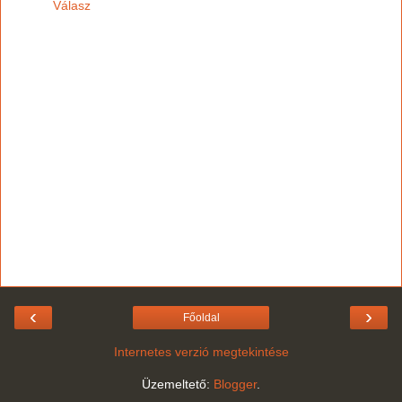
Válasz
‹
›
Főoldal
Internetes verzió megtekintése
Üzemeltető:
Blogger
.