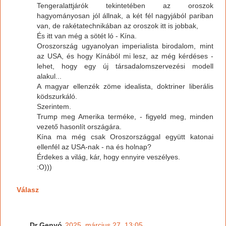
Tengeralattjárók tekintetében az oroszok
hagyományosan jól állnak, a két fél nagyjából pariban
van, de rakétatechnikában az oroszok itt is jobbak,
És itt van még a sötét ló - Kína.
Oroszország ugyanolyan imperialista birodalom, mint
az USA, és hogy Kínából mi lesz, az még kérdéses -
lehet, hogy egy új társadalomszervezési modell
alakul...
A magyar ellenzék zöme idealista, doktriner liberális
ködszurkáló.
Szerintem.
Trump meg Amerika terméke, - figyeld meg, minden
vezető hasonlít országára.
Kína ma még csak Oroszországgal együtt katonai
ellenfél az USA-nak - na és holnap?
Érdekes a világ, kár, hogy ennyire veszélyes.
:O)))
Válasz
Dr Genyó
2025. március 27. 13:05