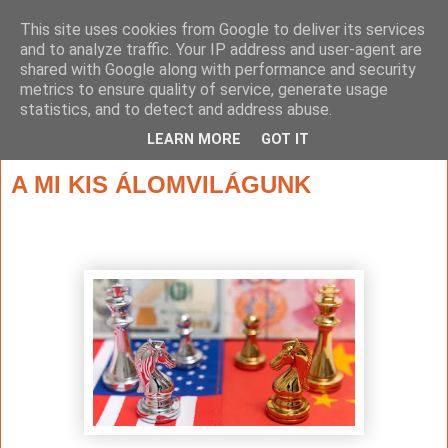
This site uses cookies from Google to deliver its services
and to analyze traffic. Your IP address and user-agent are
shared with Google along with performance and security
metrics to ensure quality of service, generate usage
statistics, and to detect and address abuse.
▼
LEARN MORE
GOT IT
2025. március 24., hétfő
A MI KIS ÁLOMVILÁGUNK