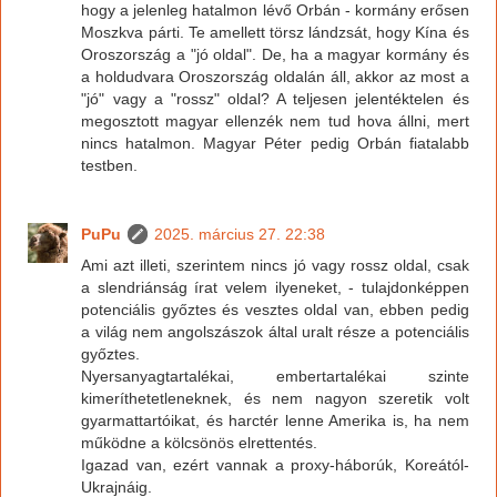
hogy a jelenleg hatalmon lévő Orbán - kormány erősen
Moszkva párti. Te amellett törsz lándzsát, hogy Kína és
Oroszország a "jó oldal". De, ha a magyar kormány és
a holdudvara Oroszország oldalán áll, akkor az most a
"jó" vagy a "rossz" oldal? A teljesen jelentéktelen és
megosztott magyar ellenzék nem tud hova állni, mert
nincs hatalmon. Magyar Péter pedig Orbán fiatalabb
testben.
PuPu
2025. március 27. 22:38
Ami azt illeti, szerintem nincs jó vagy rossz oldal, csak
a slendriánság írat velem ilyeneket, - tulajdonképpen
potenciális győztes és vesztes oldal van, ebben pedig
a világ nem angolszászok által uralt része a potenciális
győztes.
Nyersanyagtartalékai, embertartalékai szinte
kimeríthetetleneknek, és nem nagyon szeretik volt
gyarmattartóikat, és harctér lenne Amerika is, ha nem
működne a kölcsönös elrettentés.
Igazad van, ezért vannak a proxy-háborúk, Koreától-
Ukrajnáig.