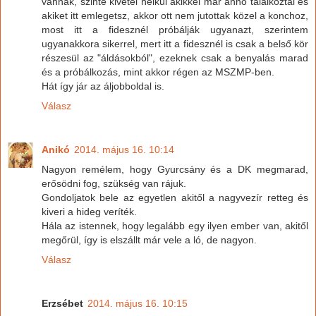
vannak, szinte kivétel nélkül akikkel már anno találkoztál és
akiket itt emlegetsz, akkor ott nem jutottak közel a konchoz,
most itt a fidesznél próbálják ugyanazt, szerintem
ugyanakkora sikerrel, mert itt a fidesznél is csak a belső kör
részesül az "áldásokból", ezeknek csak a benyalás marad
és a próbálkozás, mint akkor régen az MSZMP-ben.
Hát így jár az áljobboldal is.
Válasz
Anikó
2014. május 16. 10:14
Nagyon remélem, hogy Gyurcsány és a DK megmarad,
erősödni fog, szükség van rájuk.
Gondoljatok bele az egyetlen akitől a nagyvezír retteg és
kiveri a hideg veríték.
Hála az istennek, hogy legalább egy ilyen ember van, akitől
megőrül, így is elszállt már vele a ló, de nagyon.
Válasz
Erzsébet
2014. május 16. 10:15