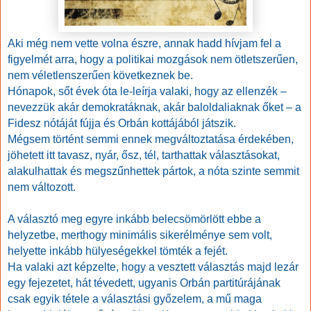
Aki még nem vette volna észre, annak hadd hívjam fel a
figyelmét arra, hogy a politikai mozgások nem ötletszerűen,
nem véletlenszerűen következnek be.
Hónapok, sőt évek óta le-leírja valaki, hogy az ellenzék –
nevezzük akár demokratáknak, akár baloldaliaknak őket – a
Fidesz nótáját fújja és Orbán kottájából játszik.
Mégsem történt semmi ennek megváltoztatása érdekében,
jöhetett itt tavasz, nyár, ősz, tél, tarthattak választásokat,
alakulhattak és megszűnhettek pártok, a nóta szinte semmit
nem változott.
A választó meg egyre inkább belecsömörlött ebbe a
helyzetbe, merthogy minimális sikerélménye sem volt,
helyette inkább hülyeségekkel tömték a fejét.
Ha valaki azt képzelte, hogy a vesztett választás majd lezár
egy fejezetet, hát tévedett, ugyanis Orbán partitúrájának
csak egyik tétele a választási győzelem, a mű maga