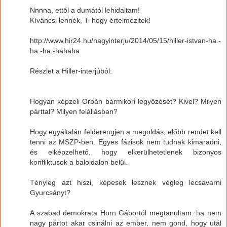
Nnnna, ettől a dumától lehidaltam!
Kíváncsi lennék, Ti hogy értelmezitek!
http://www.hir24.hu/nagyinterju/2014/05/15/hiller-istvan-ha.-
ha.-ha.-hahaha
Részlet a Hiller-interjúból:
Hogyan képzeli Orbán bármikori legyőzését? Kivel? Milyen
párttal? Milyen felállásban?
Hogy egyáltalán felderengjen a megoldás, előbb rendet kell
tenni az MSZP-ben. Egyes fázisok nem tudnak kimaradni,
és elképzelhető, hogy elkerülhetetlenek bizonyos
konfliktusok a baloldalon belül.
Tényleg azt hiszi, képesek lesznek végleg lecsavarni
Gyurcsányt?
A szabad demokrata Horn Gábortól megtanultam: ha nem
nagy pártot akar csinálni az ember, nem gond, hogy utál