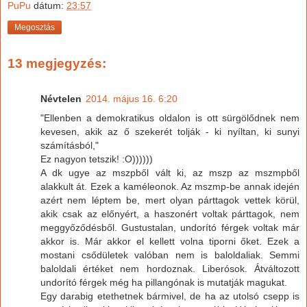
PuPu
dátum:
23:57
Megosztás
13 megjegyzés:
Névtelen
2014. május 16. 6:20
"Ellenben a demokratikus oldalon is ott sürgölődnek nem
kevesen, akik az ő szekerét tolják - ki nyíltan, ki sunyi
számításból,"
Ez nagyon tetszik! :O))))))
A dk ugye az mszpből vált ki, az mszp az mszmpből
alakkult át. Ezek a kaméleonok. Az mszmp-be annak idején
azért nem léptem be, mert olyan párttagok vettek körül,
akik csak az előnyért, a haszonért voltak párttagok, nem
meggyőződésből. Gustustalan, undorító férgek voltak már
akkor is. Már akkor el kellett volna tiporni őket. Ezek a
mostani csődületek valóban nem is baloldaliak. Semmi
baloldali értéket nem hordoznak. Liberósok. Átváltozott
undorító férgek még ha pillangónak is mutatják magukat.
Egy darabig etethetnek bármivel, de ha az utolsó csepp is