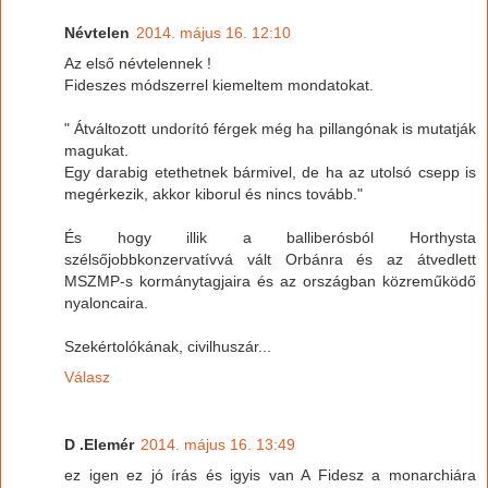
Névtelen
2014. május 16. 12:10
Az első névtelennek !
Fideszes módszerrel kiemeltem mondatokat.
" Átváltozott undorító férgek még ha pillangónak is mutatják
magukat.
Egy darabig etethetnek bármivel, de ha az utolsó csepp is
megérkezik, akkor kiborul és nincs tovább."
És hogy illik a balliberósból Horthysta
szélsőjobbkonzervatívvá vált Orbánra és az átvedlett
MSZMP-s kormánytagjaira és az országban közreműködő
nyaloncaira.
Szekértolókának, civilhuszár...
Válasz
D .Elemér
2014. május 16. 13:49
ez igen ez jó írás és igyis van A Fidesz a monarchiára