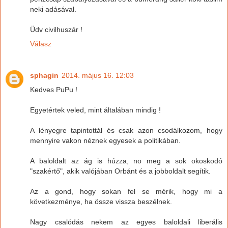
neki adásával.
Üdv civilhuszár !
Válasz
sphagin
2014. május 16. 12:03
Kedves PuPu !
Egyetértek veled, mint általában mindig !
A lényegre tapintottál és csak azon csodálkozom, hogy
mennyire vakon néznek egyesek a politikában.
A baloldalt az ág is húzza, no meg a sok okoskodó
"szakértő", akik valójában Orbánt és a jobboldalt segítik.
Az a gond, hogy sokan fel se mérik, hogy mi a
következménye, ha össze vissza beszélnek.
Nagy csalódás nekem az egyes baloldali liberális