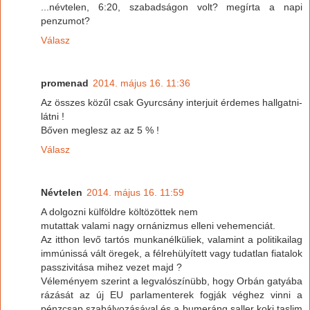
...névtelen, 6:20, szabadságon volt? megírta a napi
penzumot?
Válasz
promenad
2014. május 16. 11:36
Az összes közűl csak Gyurcsány interjuit érdemes hallgatni-
látni !
Bőven meglesz az az 5 % !
Válasz
Névtelen
2014. május 16. 11:59
A dolgozni külföldre költözöttek nem
mutattak valami nagy ornánizmus elleni vehemenciát.
Az itthon levő tartós munkanélküliek, valamint a politikailag
immúnissá vált öregek, a félrehülyített vagy tudatlan fiatalok
passzivitása mihez vezet majd ?
Véleményem szerint a legvalószínübb, hogy Orbán gatyába
rázását az új EU parlamenterek fogják véghez vinni a
pénzcsap szabályozásával és a bumeráng saller koki taslim