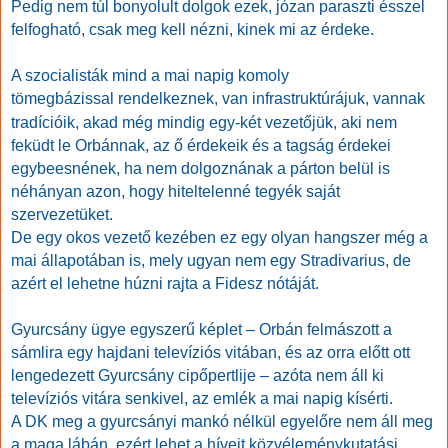
Pedig nem túl bonyolult dolgok ezek, józan paraszti ésszel
felfogható, csak meg kell nézni, kinek mi az érdeke.
A szocialisták mind a mai napig komoly
tömegbázissal
rendelkeznek
, van infrastruktúrájuk, vannak
tradícióik, akad még mindig egy-két vezetőjük, aki nem
feküdt le Orbánnak, az ő érdekeik és a tagság érdekei
egybeesnének, ha nem dolgoznának a párton belül is
néhányan azon, hogy hiteltelenné tegyék saját
szervezetüket.
De egy okos vezető kezében ez egy olyan hangszer még a
mai állapotában is, mely ugyan nem egy Stradivarius, de
azért el lehetne húzni rajta a Fidesz nótáját.
Gyurcsány ügye egyszerű képlet – Orbán felmászott a
sámlira egy hajdani televíziós vitában, és az orra előtt ott
lengedezett Gyurcsány cipőpertlije – azóta nem áll ki
televíziós vitára senkivel, az emlék a mai napig kísérti.
A DK meg a gyurcsányi mankó nélkül egyelőre nem áll meg
a maga lábán, ezért lehet a híveit közvéleménykutatási