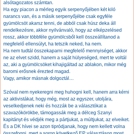
alsótagozatos számtan.
Ha egy piacon a mérleg egyik serpenyőjében két kiló
narancs van, és a másik serpenyőjébe csak egyféle
gyümölcsöt akarsz tenni, de abból csak húsz deka áll
rendelkezésre, akkor nyilvánvaló, hogy az elképzelésed
rossz, akkor többféle gyümölcsből kell összeállítanod a
megfelelő ellensúlyt, ha tetszik neked, ha nem.
Ha nem tudtál összekaparni megfelelő mennyiséget, akkor
ne az elvet szidd, hanem a saját hülyeséged, mert te voltál
az, aki a gyümölcsöket kihajigáltad az ablakon, mikor még
baromi erősnek érezted magad.
Vagy, amikor másnak dolgoztál…
Szóval nem nyekeregni meg huhogni kell, hanem arra kérni
az aktivistákat, hogy még, most az egyszer, utoljára,
veselkedjenek neki és hozzák be a választókat a
szavazókörökbe, támogassák meg a délceg Szanyi
kapitányt és védjék meg a pártjukat, a múltjukat, az elveiket.
És a DK hívei se azon tipródjanak, hogy nem kellett volna
összefogni, mert a soron következő EP választáson most