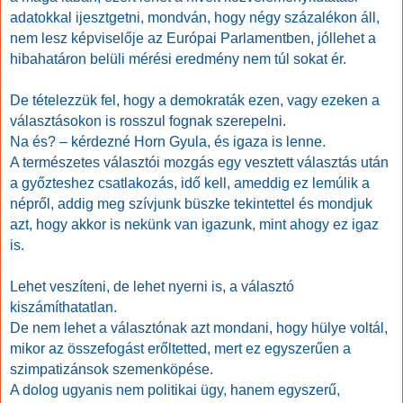
adatokkal ijesztgetni, mondván, hogy négy százalékon áll,
nem lesz képviselője az Európai Parlamentben, jóllehet a
hibahatáron belüli mérési eredmény nem túl sokat ér.
De tételezzük fel, hogy a demokraták ezen, vagy ezeken a
választásokon is rosszul fognak szerepelni.
Na és? – kérdezné Horn Gyula, és igaza is lenne.
A természetes választói mozgás egy vesztett választás után
a győzteshez csatlakozás, idő kell, ameddig ez lemúlik a
népről, addig meg szívjunk büszke tekintettel és mondjuk
azt, hogy akkor is nekünk van igazunk, mint ahogy ez igaz
is.
Lehet veszíteni, de lehet nyerni is, a választó
kiszámíthatatlan.
De nem lehet a választónak azt mondani, hogy hülye voltál,
mikor az összefogást erőltetted, mert ez egyszerűen a
szimpatizánsok szemenköpése.
A dolog ugyanis nem politikai ügy, hanem egyszerű,