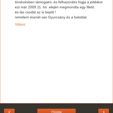
törekvésben támogatni, és felhasználni fogja a jobbikot.
ezt már 2009 11. hó .elején megmondta egy Illető
és lás csodát az is bejött !
remélem észnél van Gyurcsány és a baloldal
Válasz
‹
›
Főoldal