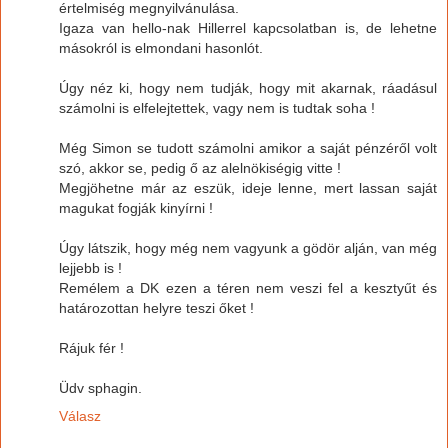
értelmiség megnyilvánulása.
Igaza van hello-nak Hillerrel kapcsolatban is, de lehetne
másokról is elmondani hasonlót.
Úgy néz ki, hogy nem tudják, hogy mit akarnak, ráadásul
számolni is elfelejtettek, vagy nem is tudtak soha !
Még Simon se tudott számolni amikor a saját pénzéről volt
szó, akkor se, pedig ő az alelnökiségig vitte !
Megjöhetne már az eszük, ideje lenne, mert lassan saját
magukat fogják kinyírni !
Úgy látszik, hogy még nem vagyunk a gödör alján, van még
lejjebb is !
Remélem a DK ezen a téren nem veszi fel a kesztyűt és
határozottan helyre teszi őket !
Rájuk fér !
Üdv sphagin.
Válasz