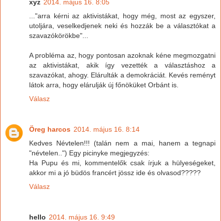
xyz
2014. május 16. 8:05
..."arra kérni az aktivistákat, hogy még, most az egyszer,
utoljára, veselkedjenek neki és hozzák be a választókat a
szavazókörökbe"...
A probléma az, hogy pontosan azoknak kéne megmozgatni
az aktivistákat, akik így vezették a választáshoz a
szavazókat, ahogy. Elárulták a demokráciát. Kevés reményt
látok arra, hogy elárulják új főnöküket Orbánt is.
Válasz
Öreg harcos
2014. május 16. 8:14
Kedves Névtelen!!! (talán nem a mai, hanem a tegnapi
"névtelen..") Egy picinyke megjegyzés:
Ha Pupu és mi, kommentelők csak írjuk a hülyeségeket,
akkor mi a jó büdös francért jössz ide és olvasod?????
Válasz
hello
2014. május 16. 9:49