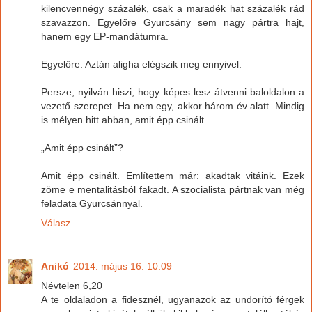
kilencvennégy százalék, csak a maradék hat százalék rád
szavazzon. Egyelőre Gyurcsány sem nagy pártra hajt,
hanem egy EP-mandátumra.
Egyelőre. Aztán aligha elégszik meg ennyivel.
Persze, nyilván hiszi, hogy képes lesz átvenni baloldalon a
vezető szerepet. Ha nem egy, akkor három év alatt. Mindig
is mélyen hitt abban, amit épp csinált.
„Amit épp csinált”?
Amit épp csinált. Említettem már: akadtak vitáink. Ezek
zöme e mentalitásból fakadt. A szocialista pártnak van még
feladata Gyurcsánnyal.
Válasz
Anikó
2014. május 16. 10:09
Névtelen 6,20
A te oldaladon a fidesznél, ugyanazok az undorító férgek