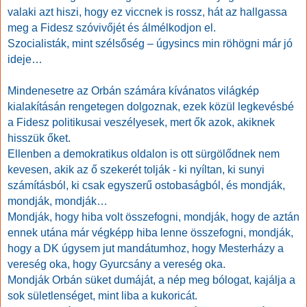
valaki azt hiszi, hogy ez viccnek is rossz, hát az hallgassa
meg a Fidesz szóvivőjét és álmélkodjon el.
Szocialisták, mint szélsőség – úgysincs min röhögni már jó
ideje…
Mindenesetre az Orbán számára kívánatos világkép
kialakításán rengetegen dolgoznak, ezek közül legkevésbé
a Fidesz politikusai veszélyesek, mert ők azok, akiknek
hisszük őket.
Ellenben a demokratikus oldalon is ott sürgölődnek nem
kevesen, akik az ő szekerét tolják - ki nyíltan, ki sunyi
számításból, ki csak egyszerű ostobaságból, és mondják,
mondják, mondják…
Mondják, hogy hiba volt összefogni, mondják, hogy de aztán
ennek utána már végképp hiba lenne összefogni, mondják,
hogy a DK úgysem jut mandátumhoz, hogy Mesterházy a
vereség oka, hogy Gyurcsány a vereség oka.
Mondják Orbán süket dumáját, a nép meg bólogat, kajálja a
sok sületlenséget, mint liba a kukoricát.