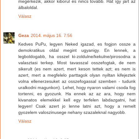
megérkezik, akkor kiborul és nincs tovább. Hát így járt az
álbaloldal.
Válasz
Geza
2014. május 16. 7:56
Kedves PuPu, legyen Neked igazad, es fogjon ossze a
demokratikus oldal megint ugyanigy. En lennek, a
legboldogabb, ha osszel ki-zoldulne/kekulne/pirosodna a
valasztasi terkep. Most tavasszal osszefogtak, de nem
sikerult (es nem azert, mert keson tettek azt; es nem is
azert, mert a megfelelo parttagok olyan nyiltan kifejeztek
volna ellenerzesuket az osszefogassal szemben - tudunk
uralkodni magunkon). Lehet, hogy nyaron valami csoda fog
tortenni, es gyozunk. Ha ennek az az ara, hogy nem
kivanatos elemekkel kell egy terfelen labdazgatni, hat
legyen! Csak azert jo lenne latni azt, hogy a remelt
gyozelem valoszinusege nehany szazaleknal nagyobb.
Válasz