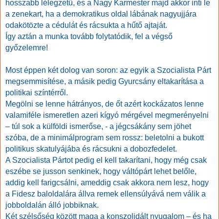
hosszabb lélegzetű, és a Nagy Karmester majd akkor inti le
a zenekart, ha a demokratikus oldal lábának nagyujjára
odakötözte a cédulát és rácsukta a hűtő ajtaját.
Így aztán a munka tovább folytatódik, fel a végső
győzelemre!
Most éppen két dolog van soron: az egyik a Szocialista Párt
megsemmisítése, a másik pedig Gyurcsány eltakarítása a
politikai színtérről.
Megölni se lenne hátrányos, de őt azért kockázatos lenne
valamiféle ismeretlen azeri kígyó mérgével megmerényelni
– túl sok a külföldi ismerőse, - a jégcsákány sem jöhet
szóba, de a minimálprogram sem rossz: beletolni a bukott
politikus skatulyájába és rácsukni a dobozfedelet.
A Szocialista Pártot pedig el kell takarítani, hogy még csak
eszébe se jusson senkinek, hogy váltópárt lehet belőle,
addig kell farigcsálni, ameddig csak akkora nem lesz, hogy
a Fidesz baloldalára állva remek ellensúlyává nem válik a
jobboldalán álló jobbiknak.
Két szélsőség között maga a konszolidált nyugalom – és ha