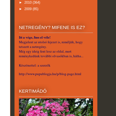
►
2010
(364)
►
2009
(85)
NETREGÉNY? MIFENE IS EZ?
Itt a vége, fuss el véle!
Megjelent az utolsó fejezet is, reméljük, hogy
tetszett a netregény.
Még egy ideig fent lesz az oldal, mert
reménykedünk további olvasókban is, hátha...
Köszönettel: a szerzők
http://www.pupublogja.hu/p/blog-page.html
KERTIMÁDÓ