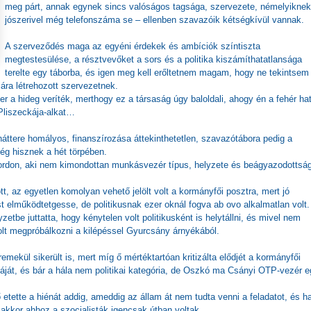
meg párt, annak egynek sincs valóságos tagsága, szervezete, némelyiknek
jószerivel még telefonszáma se – ellenben szavazóik kétségkívül vannak.
A szerveződés maga az egyéni érdekek és ambíciók színtiszta
megtestesülése, a résztvevőket a sors és a politika kiszámíthatatlansága
terelte egy táborba, és igen meg kell erőltetnem magam, hogy ne tekintsem
jára létrehozott szervezetnek.
er a hideg veríték, merthogy ez a társaság úgy baloldali, ahogy én a fehér ha
Pliszeckája-alkat…
áttere homályos, finanszírozása áttekinthetetlen, szavazótábora pedig a
ég hisznek a hét törpében.
 Gordon, aki nem kimondottan munkásvezér típus, helyzete és beágyazodottsá
, az egyetlen komolyan vehető jelölt volt a kormányfői posztra, mert jó
t elműködtetgesse, de politikusnak ezer oknál fogva ab ovo alkalmatlan volt.
etbe juttatta, hogy kénytelen volt politikusként is helytállni, és mivel nem
olt megpróbálkozni a kilépéssel Gyurcsány árnyékából.
emekül sikerült is, mert míg ő mértéktartóan kritizálta elődjét a kormányfői
ját, és bár a hála nem politikai kategória, de Oszkó ma Csányi OTP-vezér e
etette a hiénát addig, ameddig az állam át nem tudta venni a feladatot, és h
 akkor ahhoz a szocialisták igencsak útban voltak.