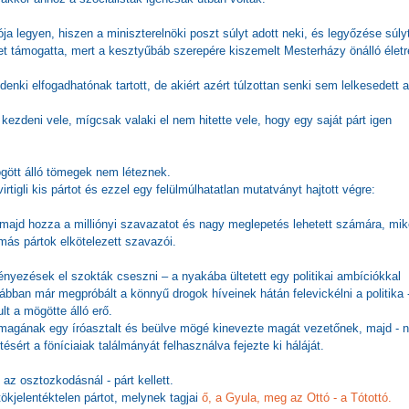
ója legyen, hiszen a miniszterelnöki poszt súlyt adott neki, és legyőzése súly
et támogatta, mert a kesztyűbáb szerepére kiszemelt Mesterházy önálló életr
enki elfogadhatónak tartott, de akiért azért túlzottan senki sem lelkesedett a
ezdeni vele, mígcsak valaki el nem hitette vele, hogy egy saját párt igen
ögött álló tömegek nem léteznek.
virtigli kis pártot és ezzel egy felülmúlhatatlan mutatványt hajtott végre:
majd hozza a milliónyi szavazatot és nagy meglepetés lehetett számára, mik
 más pártok elkötelezett szavazói.
nyezések el szokták cseszni – a nyakába ültetett egy politikai ambíciókkal
rábban már megpróbált a könnyű drogok híveinek hátán felevickélni a politika 
t a mögötte álló erő.
magának egy íróasztalt és beülve mögé kinevezte magát vezetőnek, majd - 
ésért a föníciaiak találmányát felhasználva fejezte ki háláját.
 az osztozkodásnál - párt kellett.
ökjelentéktelen pártot, melynek tagjai
ő, a Gyula, meg az Ottó - a Tótottó.