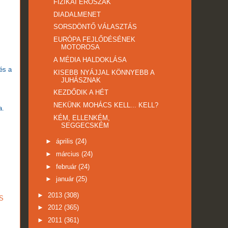
FIZIKAI ERŐSZAK
DIADALMENET
SORSDÖNTŐ VÁLASZTÁS
EURÓPA FEJLŐDÉSÉNEK
MOTOROSA
A MÉDIA HALDOKLÁSA
és a
KISEBB NYÁJJAL KÖNNYEBB A
JUHÁSZNAK
KEZDŐDIK A HÉT
NEKÜNK MOHÁCS KELL... KELL?
a.
KÉM, ELLENKÉM,
SEGGECSKÉM
►
április
(24)
►
március
(24)
►
február
(24)
►
január
(25)
►
2013
(308)
S
►
2012
(365)
►
2011
(361)