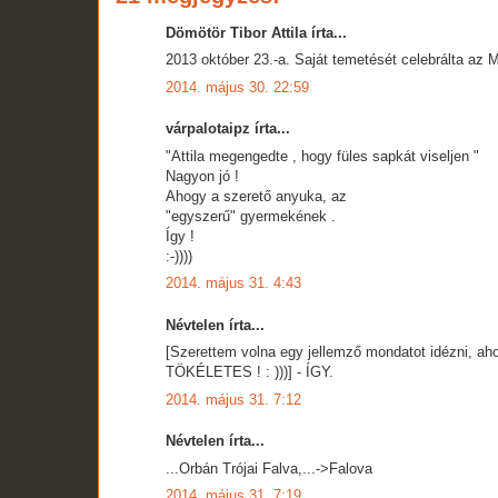
Dömötör Tibor Attila írta...
2013 október 23.-a. Saját temetését celebrálta az
2014. május 30. 22:59
várpalotaipz írta...
"Attila megengedte , hogy füles sapkát viseljen "
Nagyon jó !
Ahogy a szerető anyuka, az
"egyszerű" gyermekének .
Így !
:-))))
2014. május 31. 4:43
Névtelen írta...
[Szerettem volna egy jellemző mondatot idézni, a
TÖKÉLETES ! : )))] - ÍGY.
2014. május 31. 7:12
Névtelen írta...
...Orbán Trójai Falva,...->Falova
2014. május 31. 7:19