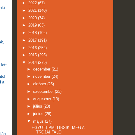
►
2022
(67)
aki
►
2021
(140)
►
2020
(74)
►
2019
(63)
►
2018
(102)
►
2017
(191)
ak,
►
2016
(252)
►
2015
(295)
▼
2014
(279)
lett
►
december
(21)
tól
►
november
(24)
l a
►
október
(25)
►
szeptember
(23)
►
augusztus
(13)
►
július
(23)
►
június
(26)
▼
május
(27)
EGYÜTT-PM, LIBSIK, MEG A
TRÓJAI FALÓ
ztán