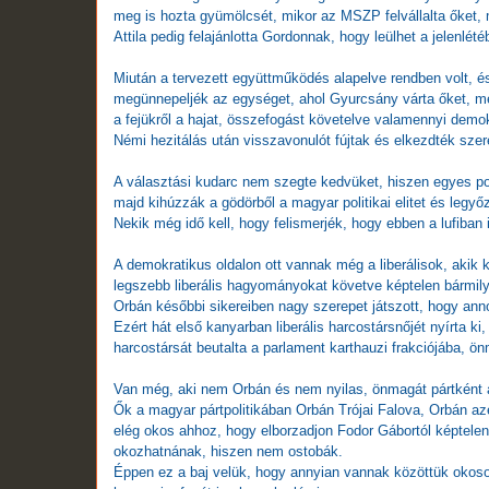
meg is hozta gyümölcsét, mikor az MSZP felvállalta őket, 
Attila pedig felajánlotta Gordonnak, hogy leülhet a jelenlét
Miután a tervezett együttműködés alapelve rendben volt, és 
megünnepeljék az egységet, ahol Gyurcsány várta őket, meg
a fejükről a hajat, összefogást követelve valamennyi demok
Némi hezitálás után visszavonulót fújtak és elkezdték szere
A választási kudarc nem szegte kedvüket, hiszen egyes pol
majd kihúzzák a gödörből a magyar politikai elitet és legyő
Nekik még idő kell, hogy felismerjék, hogy ebben a lufiba
A demokratikus oldalon ott vannak még a liberálisok, akik 
legszebb liberális hagyományokat követve képtelen bármi
Orbán későbbi sikereiben nagy szerepet játszott, hogy anno
Ezért hát első kanyarban liberális harcostársnőjét nyírta k
harcostársát beutalta a parlament karthauzi frakciójába, ön
Van még, aki nem Orbán és nem nyilas, önmagát pártként
Ők a magyar pártpolitikában Orbán Trójai Falova, Orbán azér
elég okos ahhoz, hogy elborzadjon Fodor Gábortól képtelen
okozhatnának, hiszen nem ostobák.
Éppen ez a baj velük, hogy annyian vannak közöttük okosok