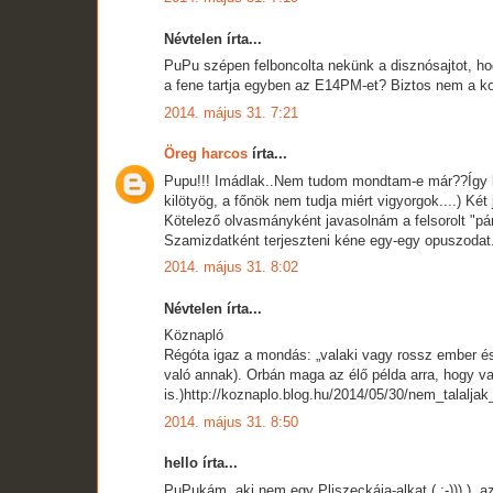
Névtelen írta...
PuPu szépen felboncolta nekünk a disznósajtot, h
a fene tartja egyben az E14PM-et? Biztos nem a kor
2014. május 31. 7:21
Öreg harcos
írta...
Pupu!!! Imádlak..Nem tudom mondtam-e már??Így ko
kilötyög, a főnök nem tudja miért vigyorgok....) Két 
Kötelező olvasmányként javasolnám a felsorolt "pár
Szamizdatként terjeszteni kéne egy-egy opuszodat
2014. május 31. 8:02
Névtelen írta...
Köznapló
Régóta igaz a mondás: „valaki vagy rossz ember és 
való annak). Orbán maga az élő példa arra, hogy v
is.)http://koznaplo.blog.hu/2014/05/30/nem_talalja
2014. május 31. 8:50
hello írta...
PuPukám, aki nem egy Pliszeckája-alkat ( :-))) ), 