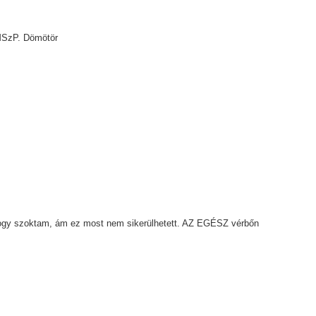
 MSzP. Dömötör
hogy szoktam, ám ez most nem sikerülhetett. AZ EGÉSZ vérbőn