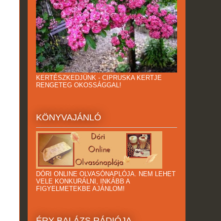
KERTÉSZKEDJÜNK - CIPRUSKA KERTJE
RENGETEG OKOSSÁGGAL!
KÖNYVAJÁNLÓ
DÓRI ONLINE OLVASÓNAPLÓJA. NEM LEHET
VELE KONKURÁLNI, INKÁBB A
FIGYELMETEKBE AJÁNLOM!
ÉRY BALÁZS RÁDIÓJA