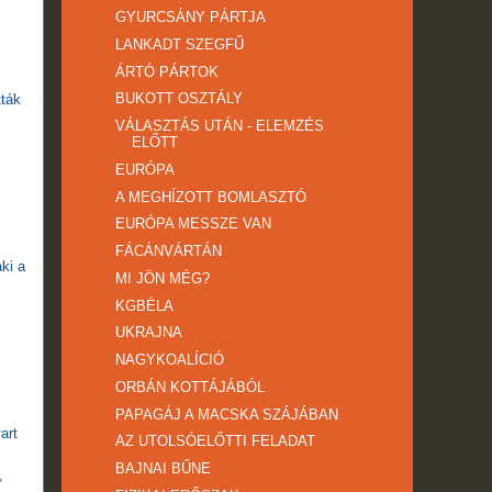
GYURCSÁNY PÁRTJA
LANKADT SZEGFŰ
ÁRTÓ PÁRTOK
BUKOTT OSZTÁLY
tták
VÁLASZTÁS UTÁN - ELEMZÉS
ELŐTT
EURÓPA
A MEGHÍZOTT BOMLASZTÓ
EURÓPA MESSZE VAN
FÁCÁNVÁRTÁN
ki a
MI JÖN MÉG?
KGBÉLA
UKRAJNA
NAGYKOALÍCIÓ
ORBÁN KOTTÁJÁBÓL
PAPAGÁJ A MACSKA SZÁJÁBAN
art
AZ UTOLSÓELŐTTI FELADAT
BAJNAI BŰNE
,