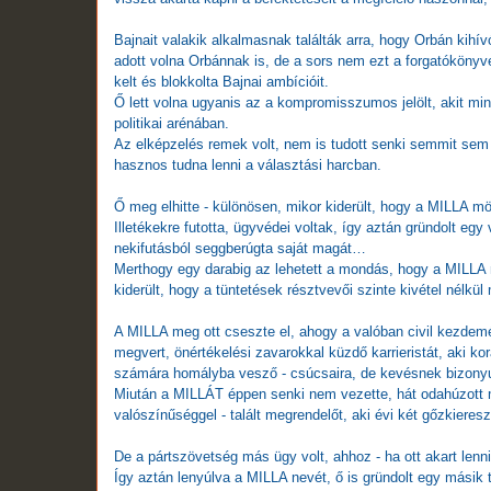
Bajnait valakik alkalmasnak találták arra, hogy Orbán kihív
adott volna Orbánnak is, de a sors nem ezt a forgatókönyv
kelt és blokkolta Bajnai ambícióit.
Ő lett volna ugyanis az a kompromisszumos jelölt, akit mind
politikai arénában.
Az elképzelés remek volt, nem is tudott senki semmit sem k
hasznos tudna lenni a választási harcban.
Ő meg elhitte - különösen, mikor kiderült, hogy a MILLA m
Illetékekre futotta, ügyvédei voltak, így aztán gründolt egy 
nekifutásból seggberúgta saját magát…
Merthogy egy darabig az lehetett a mondás, hogy a MILLA 
kiderült, hogy a tüntetések résztvevői szinte kivétel nélkül
A MILLA meg ott cseszte el, ahogy a valóban civil kezdemé
megvert, önértékelési zavarokkal küzdő karrieristát, aki ko
számára homályba vesző - csúcsaira, de kevésnek bizonyul
Miután a MILLÁT éppen senki nem vezette, hát odahúzott 
valószínűséggel - talált megrendelőt, aki évi két gőzkiereszt
De a pártszövetség más ügy volt, ahhoz - ha ott akart lenni
Így aztán lenyúlva a MILLA nevét, ő is gründolt egy másik t