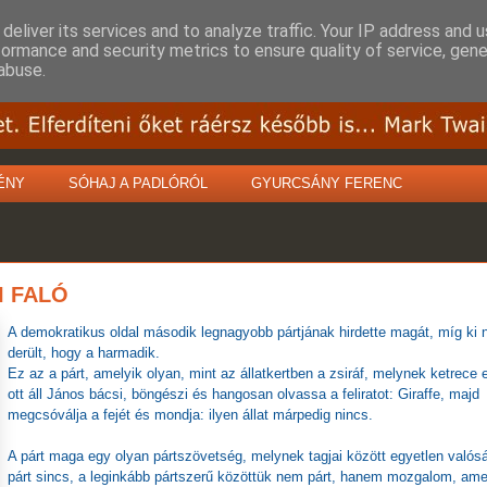
deliver its services and to analyze traffic. Your IP address and 
formance and security metrics to ensure quality of service, gen
abuse.
ÉNY
SÓHAJ A PADLÓRÓL
GYURCSÁNY FERENC
I FALÓ
A demokratikus oldal második legnagyobb pártjának hirdette magát, míg ki
derült, hogy a harmadik.
Ez az a párt, amelyik olyan, mint az állatkertben a zsiráf, melynek ketrece e
ott áll János bácsi, böngészi és hangosan olvassa a feliratot: Giraffe, majd
megcsóválja a fejét és mondja: ilyen állat márpedig nincs.
A párt maga egy olyan pártszövetség, melynek tagjai között egyetlen valós
párt sincs, a leginkább pártszerű közöttük nem párt, hanem mozgalom, ame