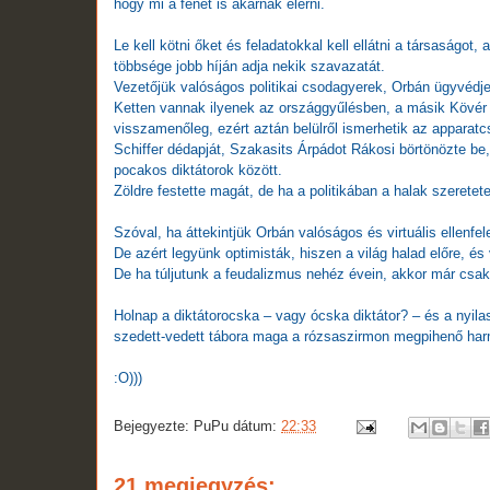
hogy mi a fenét is akarnak elérni.
Le kell kötni őket és feladatokkal kell ellátni a társaságot
többsége jobb híján adja nekik szavazatát.
Vezetőjük valóságos politikai csodagyerek, Orbán ügyvédje,
Ketten vannak ilyenek az országgyűlésben, a másik Kövér 
visszamenőleg, ezért aztán belülről ismerhetik az apparatcs
Schiffer dédapját, Szakasits Árpádot Rákosi börtönözte be,
pocakos diktátorok között.
Zöldre festette magát, de ha a politikában a halak szeretet
Szóval, ha áttekintjük Orbán valóságos és virtuális ellenf
De azért legyünk optimisták, hiszen a világ halad előre, és
De ha túljutunk a feudalizmus nehéz évein, akkor már csa
Holnap a diktátorocska – vagy ócska diktátor? – és a nyila
szedett-vedett tábora maga a rózsaszirmon megpihenő h
:O)))
Bejegyezte:
PuPu
dátum:
22:33
21 megjegyzés: