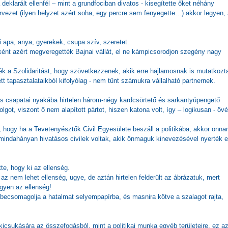
eklarált ellenfél – mint a grundfociban divatos - kisegítette őket néhány
rvezet (ilyen helyzet azért soha, egy percre sem fenyegette…) akkor legyen, 
i apa, anya, gyerekek, csupa szív, szeretet.
őnként azért megveregették Bajnai vállát, el ne kámpicsorodjon szegény nagy
ék a Szolidaritást, hogy szövetkezzenek, akik erre hajlamosnak is mutatkozt
tapasztalataikból kifolyólag - nem tűnt számukra vállalható partnernek.
es csapatai nyakába hirtelen három-négy kardcsörtető és sarkantyúpengető
lgot, viszont ő nem alapított pártot, hiszen katona volt, így – logikusan - övé 
, hogy ha a Tevetenyésztők Civil Egyesülete beszáll a politikába, akkor onnan
mindahányan hivatásos civilek voltak, akik önmaguk kinevezésével nyerték e
te, hogy ki az ellenség.
 az nem lehet ellenség, ugye, de aztán hirtelen felderült az ábrázatuk, mert
gyen az ellenség!
d becsomagolja a hatalmat selyempapírba, és masnira kötve a szalagot rajta,
kicsukására az összefogásból, mint a politikai munka egyéb területeire, ez a