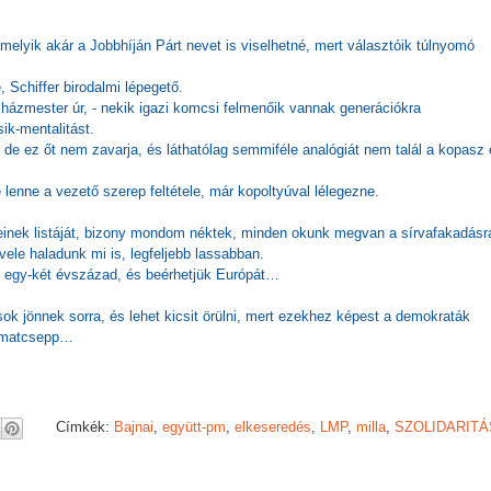
, amelyik akár a Jobbhíján Párt nevet is viselhetné, mert választóik túlnyomó
 Schiffer birodalmi lépegető.
házmester úr, - nekik igazi komcsi felmenőik vannak generációkra
ik-mentalitást.
 de ez őt nem zavarja, és láthatólag semmiféle analógiát nem talál a kopasz 
e lenne a vezető szerep feltétele, már kopoltyúval lélegezne.
eleinek listáját, bizony mondom néktek, minden okunk megvan a sírvafakadásr
 vele haladunk mi is, legfeljebb lassabban.
k egy-két évszázad, és beérhetjük Európát…
sok jönnek sorra, és lehet kicsit örülni, mert ezekhez képest a demokraták
armatcsepp…
Címkék:
Bajnai
,
együtt-pm
,
elkeseredés
,
LMP
,
milla
,
SZOLIDARITÁ