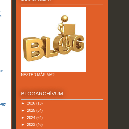
t
e
or
NÉZTED MÁR MA?
-
BLOGARCHÍVUM
►
2026
(13)
nagy
►
2025
(54)
►
2024
(64)
►
2023
(46)