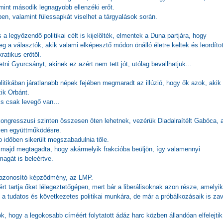
mint második legnagyobb ellenzéki erőt.
ében, valamint fülessapkát viselhet a tárgyalások során.
a legyőzendő politikai célt is kijelölték, elmentek a Duna partjára, hogy
 a választók, akik valami elképesztő módon önálló életre keltek és leordíto
ratikus erőtől.
tni Gyurcsányt, akinek ez azért nem tett jót, utólag bevallhatjuk...
itikában járatlanabb népek fejében megmaradt az illúzió, hogy ők azok, akik
zik Orbánt.
n is csak levegő van…
kongresszusi szinten összesen öten lehetnek, vezérük Diadalraítélt Gabóca, a
lyen együttműködésre.
 időben sikerült megszabadulnia tőle.
i, majd megtagadta, hogy akármelyik frakcióba beüljön, így valamennyi
magát is beleértve.
 azonosító képződmény, az LMP.
t tartja őket lélegeztetőgépen, mert bár a liberálisoknak azon része, amelyik
 a tudatos és következetes politikai munkára, de már a próbálkozásaik is zav
, hogy a legokosabb címéért folytatott ádáz harc közben állandóan elfelejtik