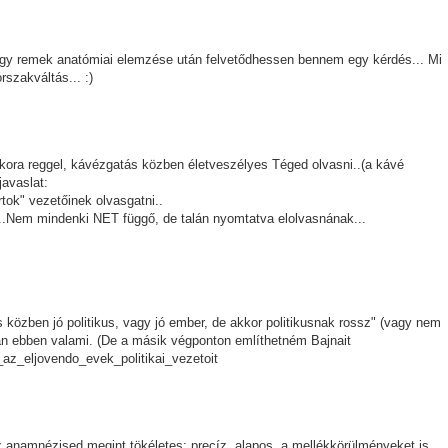
ogy remek anatómiai elemzése után felvetődhessen bennem egy kérdés... Mi
szakváltás... :)
ra reggel, kávézgatás közben életveszélyes Téged olvasni..(a kávé
javaslat:
tok" vezetőinek olvasgatni..
..Nem mindenki NET függő, de talán nyomtatva elolvasnának...
közben jó politikus, vagy jó ember, de akkor politikusnak rossz" (vagy nem
an ebben valami. (De a másik végponton említhetném Bajnait
k_az_eljovendo_evek_politikai_vezetoit
az anamnézised megint tökéletes: precíz, alapos, a mellékkörülményeket is