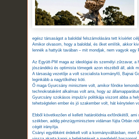
egész társaságot a baloldal felszámolására tett kísérlet cél
Amikor olvasom, hogy a baloldal, és őket említik, akkor kiv
lennék a hattyúk tavában – mit mondjak, nem vagyok egy 
Az Együtt-PM maga az ideológiai és személyi zűrzavar, a h
jószándékú és optimista tömegek azon részéből áll, akik m
A társaság vezetője a volt szocialista kormányfő, Bajnai
leginkább a nagytőkéhez köti.
Ő maga Gyurcsány minisztere volt, amikor főnöke lemondott
technokrataként alkalmas volt arra, hogy az államapparátus
Gyurcsány szokásos impulzív politikája viszont abba a helyz
tehetségtelen ember és jó szakember volt, hát kénytelen v
Ebből következően el kellett határolódnia exfőnökétől, ami r
székben, addig pénzügyminisztere vidáman fújta Orbán nótá
cégét irányítja.
Csányi egyébként érdekelt volt a kormányváltásban, mert ő 
vissza akarta kapni a befektetéseit a megfelelő haszonnal,