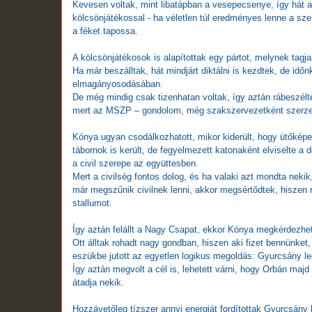
Kevesen voltak, mint libatápban a vesepecsenye, így hát a d
kölcsönjátékossal - ha véletlen túl eredményes lenne a sze
a féket tapossa.
A kölcsönjátékosok is alapítottak egy pártot, melynek tagja
Ha már beszálltak, hát mindjárt diktálni is kezdtek, de id
elmagányosodásában.
De még mindig csak tizenhatan voltak, így aztán rábeszélt
mert az MSZP – gondolom, még szakszervezetként szerzett 
Kónya ugyan csodálkozhatott, mikor kiderült, hogy ütőkép
tábornok is került, de fegyelmezett katonaként elviselte a do
a civil szerepe az együttesben.
Mert a civilség fontos dolog, és ha valaki azt mondta nekik
már megszűnik civilnek lenni, akkor megsértődtek, hiszen 
stallumot.
Így aztán felállt a Nagy Csapat, ekkor Kónya megkérdezhet
Ott álltak rohadt nagy gondban, hiszen aki fizet bennünket,
eszükbe jutott az egyetlen logikus megoldás: Gyurcsány le
Így aztán megvolt a cél is, lehetett várni, hogy Orbán maj
átadja nekik.
Hozzávetőleg tízszer annyi energiát fordítottak Gyurcsány 