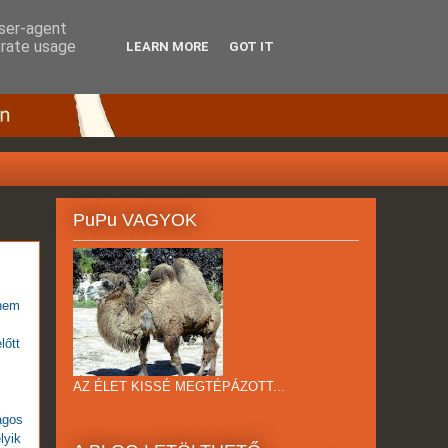
user-agent
erate usage
LEARN MORE
GOT IT
PuPu VAGYOK
 nem
lőtt
AZ ÉLET KISSÉ MEGTÉPÁZOTT...
ágos
lyik