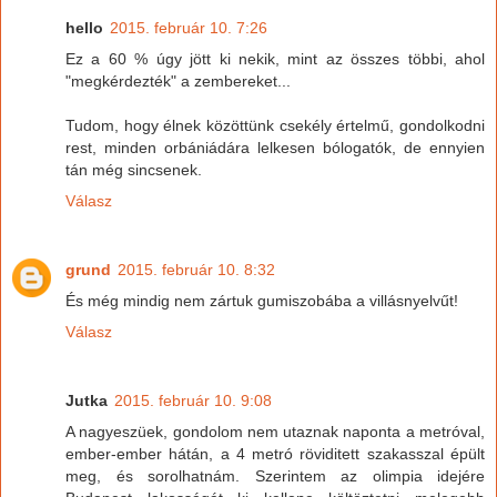
hello
2015. február 10. 7:26
Ez a 60 % úgy jött ki nekik, mint az összes többi, ahol
"megkérdezték" a zembereket...
Tudom, hogy élnek közöttünk csekély értelmű, gondolkodni
rest, minden orbániádára lelkesen bólogatók, de ennyien
tán még sincsenek.
Válasz
grund
2015. február 10. 8:32
És még mindig nem zártuk gumiszobába a villásnyelvűt!
Válasz
Jutka
2015. február 10. 9:08
A nagyeszüek, gondolom nem utaznak naponta a metróval,
ember-ember hátán, a 4 metró röviditett szakasszal épült
meg, és sorolhatnám. Szerintem az olimpia idejére