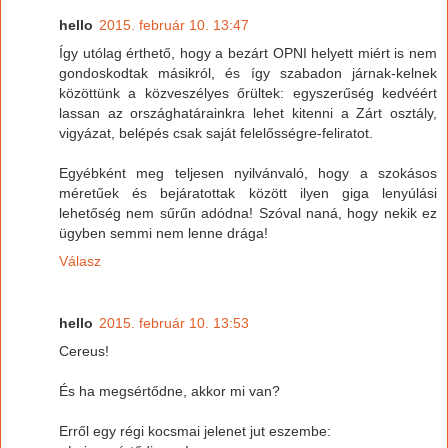
hello
2015. február 10. 13:47
Így utólag érthető, hogy a bezárt OPNI helyett miért is nem
gondoskodtak másikról, és így szabadon járnak-kelnek
közöttünk a közveszélyes őrültek: egyszerűség kedvéért
lassan az országhatárainkra lehet kitenni a Zárt osztály,
vigyázat, belépés csak saját felelősségre-feliratot.
Egyébként meg teljesen nyilvánvaló, hogy a szokásos
méretűek és bejáratottak között ilyen giga lenyúlási
lehetőség nem sűrűn adódna! Szóval naná, hogy nekik ez
ügyben semmi nem lenne drága!
Válasz
hello
2015. február 10. 13:53
Cereus!
És ha megsértődne, akkor mi van?
Erről egy régi kocsmai jelenet jut eszembe: