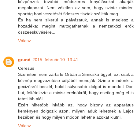
közpénzek további módszeres lenyúlásokat akarják
megalapozni. Nem véletlen az sem, hogy szinte minden
sportág honi vezetését fideszes tisztek szállták meg.
És ha nem sikerül a pályázatuk, annak is meglesz a
hozadéka; megint mutogathatnak a nemzetközi erők
összeesküvésére...
Válasz
grund
2015. február 10. 13:41
Ceresus
Szerintem nem zárta le Orbán a Simicska ügyet, ezt csak a
köznép megvezetése céljából mondják. Szinte mindenki a
gecizésről beszél, holott súlyosabb dolgot is mondott Don
Lui; feltételezte a miniszterelnökről, hogy esetleg még el is
teteti láb alól.
Ezért hihetőbb inkább az, hogy bizony az apparátus
keményen dolgozik azon, milyen aduk lehetnek a Lajos
kezében és hogy milyen módon lehetne azokat kiütni.
Válasz