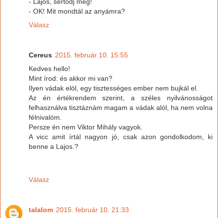
- Lajos, sértődj meg!
- OK! Mit mondtál az anyámra?
Válasz
Cereus
2015. február 10. 15:55
Kedves hello!
Mint írod: és akkor mi van?
Ilyen vádak elöl, egy tisztességes ember nem bujkál el.
Az én értékrendem szerint, a széles nyilvánosságot
felhasználva tisztáznám magam a vádak alól, ha nem volna
félnivalóm.
Persze én nem Viktor Mihály vagyok.
A vicc amit írtál nagyon jó, csak azon gondolkodom, ki
benne a Lajos.?
Válasz
talalom
2015. február 10. 21:33