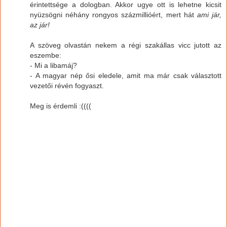
érintettsége a dologban. Akkor ugye ott is lehetne kicsit
nyüzsögni néhány rongyos százmillióért, mert hát
ami jár,
az jár!
A szöveg olvastán nekem a régi szakállas vicc jutott az
eszembe:
- Mi a libamáj?
- A magyar nép ősi eledele, amit ma már csak választott
vezetői révén fogyaszt.
Meg is érdemli :((((