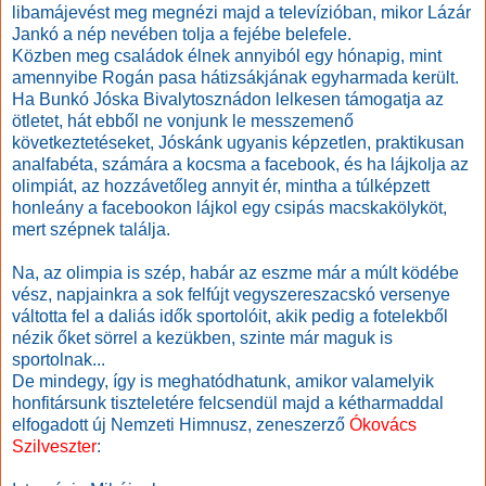
libamájevést meg megnézi majd a televízióban, mikor Lázár
Jankó a nép nevében tolja a fejébe belefele.
Közben meg családok élnek annyiból egy hónapig, mint
amennyibe Rogán pasa hátizsákjának egyharmada került.
Ha Bunkó Jóska Bivalytosznádon lelkesen támogatja az
ötletet, hát ebből ne vonjunk le messzemenő
következtetéseket, Jóskánk ugyanis képzetlen, praktikusan
analfabéta, számára a kocsma a facebook, és ha lájkolja az
olimpiát, az hozzávetőleg annyit ér, mintha a túlképzett
honleány a facebookon lájkol egy csipás macskakölyköt,
mert szépnek találja.
Na, az olimpia is szép, habár az eszme már a múlt ködébe
vész, napjainkra a sok felfújt
vegyszereszacskó versenye
váltotta fel a daliás idők sportolóit, akik pedig a fotelekből
nézik őket sörrel a kezükben, szinte már maguk is
sportolnak...
De mindegy, így is meghatódhatunk, amikor valamelyik
honfitársunk tiszteletére felcsendül majd a kétharmaddal
elfogadott új Nemzeti Himnusz, zeneszerző
Ókovács
Szilveszter
: