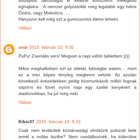
Budapest lakosságát ki kellene költöztetni melegebb
éghajlatra....A nemzet golyóstollát meg legalább egy hétre
Ózdra, vagy Miskolcra......
Hányszor kell még ezt a gumicsontot életre lehelni.
Válasz
asta
2015. február 10. 9:10
PuPu! Zseniális vers! Megvan a napi vidító tablettám:))))
Mikor meghallottam ezt az ötletet, kétségbe estem.... mert
ez a mici képes tényleg megtenni velünk. Az azután
következő évtizedekben pedig közmunkások milliói fognak
söpörni és füvet nyírni napi egy szelet kenyérért a
stadionokban, ha jut még neki.
Válasz
Kibic37
2015. február 10. 9:32
Csak nem levitézlett köztársasági elnökünk pukizott bele
ismét a nullás lisztbe? Nem csodálkoznék, ha kiderülne