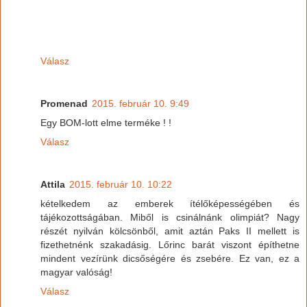
Válasz
Promenad
2015. február 10. 9:49
Egy BOM-lott elme terméke ! !
Válasz
Attila
2015. február 10. 10:22
kételkedem az emberek ítélőképességében és
tájékozottságában. Miből is csinálnánk olimpiát? Nagy
részét nyilván kölcsönből, amit aztán Paks II mellett is
fizethetnénk szakadásig. Lőrinc barát viszont építhetne
mindent vezírünk dicsőségére és zsebére. Ez van, ez a
magyar valóság!
Válasz