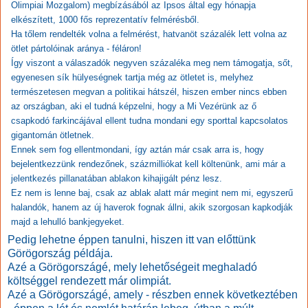
Olimpiai Mozgalom) megbízásából az Ipsos által egy hónapja
elkészített, 1000 fős reprezentatív felmérésből.
Ha tőlem rendelték volna a felmérést, hatvanöt százalék lett volna az
ötlet pártolóinak aránya - féláron!
Így viszont a válaszadók negyven százaléka meg nem támogatja, sőt,
egyenesen sík hülyeségnek tartja még az ötletet is, melyhez
természetesen megvan a politikai hátszél, hiszen ember nincs ebben
az országban, aki el tudná képzelni, hogy a Mi Vezérünk az ő
csapkodó farkincájával ellent tudna mondani egy sporttal kapcsolatos
gigantomán ötletnek.
Ennek sem fog ellentmondani, így aztán már csak arra is, hogy
bejelentkezzünk rendezőnek, százmilliókat kell költenünk, ami már a
jelentkezés pillanatában ablakon kihajigált pénz lesz.
Ez nem is lenne baj, csak az ablak alatt már megint nem mi, egyszerű
halandók, hanem az új haverok fognak állni, akik szorgosan kapkodják
majd a lehulló bankjegyeket.
Pedig lehetne éppen tanulni, hiszen itt van előttünk
Görögország példája.
Azé a Görögországé, mely lehetőségeit meghaladó
költséggel rendezett már
olimpiát.
Azé a Görögországé, amely - részben ennek következtében