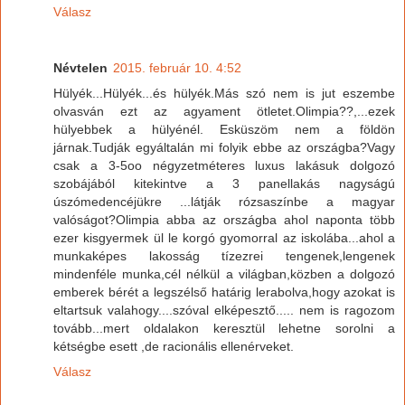
Válasz
Névtelen
2015. február 10. 4:52
Hülyék...Hülyék...és hülyék.Más szó nem is jut eszembe
olvasván ezt az agyament ötletet.Olimpia??,...ezek
hülyebbek a hülyénél. Esküszöm nem a földön
járnak.Tudják egyáltalán mi folyik ebbe az országba?Vagy
csak a 3-5oo négyzetméteres luxus lakásuk dolgozó
szobájából kitekintve a 3 panellakás nagyságú
úszómedencéjükre ...látják rózsaszínbe a magyar
valóságot?Olimpia abba az országba ahol naponta több
ezer kisgyermek ül le korgó gyomorral az iskolába...ahol a
munkaképes lakosság tízezrei tengenek,lengenek
mindenféle munka,cél nélkül a világban,közben a dolgozó
emberek bérét a legszélső határig lerabolva,hogy azokat is
eltartsuk valahogy....szóval elképesztő..... nem is ragozom
tovább...mert oldalakon keresztül lehetne sorolni a
kétségbe esett ,de racionális ellenérveket.
Válasz