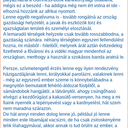
mégis ez a beszéd - ha addigra még nem ért volna el ide -
elhozná hozzánk az afrikai nyomort.
Lenne egyéb negatívuma is - tovább rongálná az ország
gazdasági helyzetét, a javak és eszközök torz és
igazságtalan területi és személyi eloszlását.
A lemaradó térségek helyzete csak tovább rosszabbodna, a
gazdaság számára néhány térségben egyszeri fellendülést
hozna, mi másból - hitelből, melynek árát aztán évtizedekig
fizethetné a fővárosi és a vidéki magyar mindenhol az
országban, merthogy a hasznát a szokásos banda aratná le.
Persze, szívmelengető érzés lenne egy ilyen rendezvény
házigazdájának lenni, királyokkal parolázni, valakinek lenni
- még az egyszerű ember szeme is könnybelábadna a
megnyitón bemutatott fehérló-áldozat füstjétől, a
sámándobok hangjától, a látványtól, ahogy csüngőhasú
elvégzi a kezdőrúgást a kakasütő-versenyen, ha meg a mi
fiaink nyernék a lepényevést vagy a kardnyelést, hát szem
nem maradna szárazon.
De hát annyi minden dolog lenne jó, például jó lenne
minden este libamájat vacsizni, de ha csak zsíroskenyérre
telik lilahagymával, akkor annak is tud örülni az ember, a