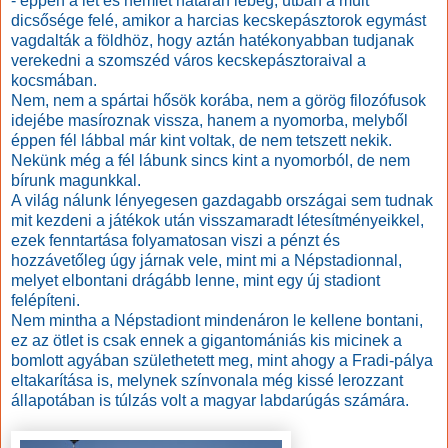
- éppen a lét és nemlét határán lebeg, útban a múlt
dicsősége felé, amikor a harcias kecskepásztorok egymást
vagdalták a földhöz, hogy aztán hatékonyabban tudjanak
verekedni a szomszéd város kecskepásztoraival a
kocsmában.
Nem, nem a spártai hősök korába, nem a görög filozófusok
idejébe masíroznak vissza, hanem a nyomorba, m
elyből
éppen fél lábbal már kint voltak, de nem tetszett nekik.
Nekünk még a fél lábunk sincs kint a nyomorból, de nem
bírunk magunkkal.
A világ nálunk lényegesen gazdagabb országai sem tudnak
mit kezdeni a játékok után visszamaradt létesítményeikkel,
ezek fenntartása folyamatosan viszi a pénzt és
hozzávetőleg úgy járnak vele, mint mi a Népstadionnal,
melyet elbontani drágább lenne, mint egy új stadiont
felépíteni.
Nem mintha a Népstadiont mindenáron le kellene bontani,
ez az ötlet is csak ennek a gigantomániás kis micinek a
bomlott agyában születhetett meg, mint ahogy a Fradi-pálya
eltakarítása is, melynek színvonala még kissé lerozzant
állapotában is túlzás volt a magyar labdarúgás számára.