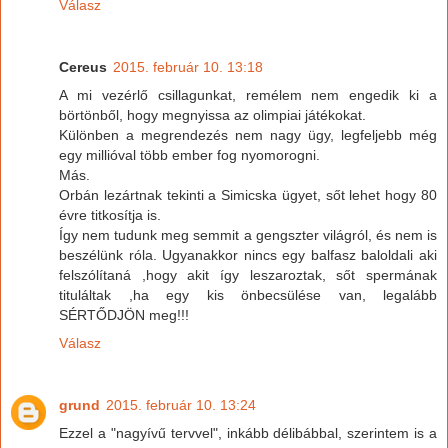
Válasz
Cereus
2015. február 10. 13:18
A mi vezérlő csillagunkat, remélem nem engedik ki a
börtönből, hogy megnyissa az olimpiai játékokat.
Különben a megrendezés nem nagy ügy, legfeljebb még
egy millióval több ember fog nyomorogni.
Más.
Orbán lezártnak tekinti a Simicska ügyet, sőt lehet hogy 80
évre titkosítja is.
Így nem tudunk meg semmit a gengszter világról, és nem is
beszélünk róla. Ugyanakkor nincs egy balfasz baloldali aki
felszólítaná ,hogy akit így leszaroztak, sőt spermának
tituláltak ,ha egy kis önbecsülése van, legalább
SÉRTŐDJÖN meg!!!
Válasz
grund
2015. február 10. 13:24
Ezzel a "nagyívű tervvel", inkább délibábbal, szerintem is a