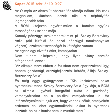
Kapat
2015. február 10. 0:27
Az Olimpia az abszolút abszurdítás támája nálam. Ha csak
meghallom, kiütéses leszek tőle. A néphülyítés
legmagasabb foka.
A BOM kifejezés egyértelműen a bomlott agyúak
társaságának szinonimája.
Komoly pénzügyi szakemberek,mint pl. Szalay-Berzeviczy
Attila (aki külföldi és hazai pénzügyi tanulmányokat
végzett), szakmai tisztességét is kétségbe vonom.
Az egész egy elvetélt ötlet, komolytalan.
Nem tudom elképzelni, hogy ilyen silány érvelés
elfogadható lenne :
"Az olimpia terve ebben a fázisban nem sportszakmai ügy,
hanem gazdasági, országfejlesztési kérdés, állítja Szalay-
Berzeviczy Attila".
És még eggy gyöngyszem : "Kis kockázattal sokat
nyerhetünk tehát. Szalay-Berzeviczy Attila úgy látja, a BOM
az olimpia ügyével integrálni tudta a gazdasági
versenytársakat és a politikai vetélytársakat is. Ha
intézményesíteni tudjuk azt, hogy vannak célok, amelyekért
érdemes és lehet együttműködni, akkor is nyertesek
leszünk, ha az olimpiát nem is nyerjük meg."