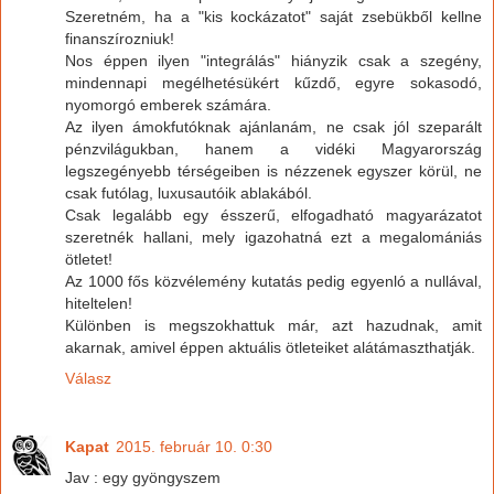
Szeretném, ha a "kis kockázatot" saját zsebükből kellne
finanszírozniuk!
Nos éppen ilyen "integrálás" hiányzik csak a szegény,
mindennapi megélhetésükért kűzdő, egyre sokasodó,
nyomorgó emberek számára.
Az ilyen ámokfutóknak ajánlanám, ne csak jól szeparált
pénzvilágukban, hanem a vidéki Magyarország
legszegényebb térségeiben is nézzenek egyszer körül, ne
csak futólag, luxusautóik ablakából.
Csak legalább egy ésszerű, elfogadható magyarázatot
szeretnék hallani, mely igazohatná ezt a megalomániás
ötletet!
Az 1000 fős közvélemény kutatás pedig egyenló a nullával,
hiteltelen!
Különben is megszokhattuk már, azt hazudnak, amit
akarnak, amivel éppen aktuális ötleteiket alátámaszthatják.
Válasz
Kapat
2015. február 10. 0:30
Jav : egy gyöngyszem