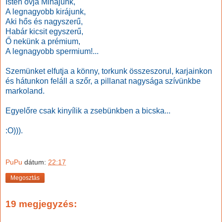
Isten óvja Mihájunk,
A legnagyobb kirájunk,
Aki hős és nagyszerű,
Habár kicsit egyszerű,
Ő nekünk a prémium,
A legnagyobb spermium!...
Szemünket elfutja a könny, torkunk összeszorul, karjainkon
és hátunkon feláll a szőr, a pillanat nagysága szívünkbe
markoland.
Egyelőre csak kinyílik a zsebünkben a bicska...
:O))).
PuPu
dátum:
22:17
Megosztás
19 megjegyzés: