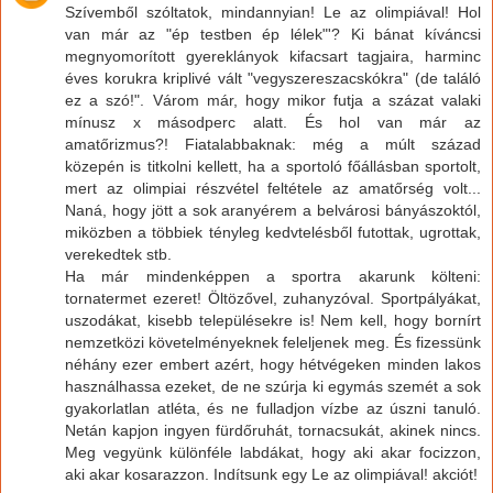
Szívemből szóltatok, mindannyian! Le az olimpiával! Hol
van már az "ép testben ép lélek"'? Ki bánat kíváncsi
megnyomorított gyereklányok kifacsart tagjaira, harminc
éves korukra kriplivé vált "vegyszereszacskókra" (de találó
ez a szó!". Várom már, hogy mikor futja a százat valaki
mínusz x másodperc alatt. És hol van már az
amatőrizmus?! Fiatalabbaknak: még a múlt század
közepén is titkolni kellett, ha a sportoló főállásban sportolt,
mert az olimpiai részvétel feltétele az amatőrség volt...
Naná, hogy jött a sok aranyérem a belvárosi bányászoktól,
miközben a többiek tényleg kedvtelésből futottak, ugrottak,
verekedtek stb.
Ha már mindenképpen a sportra akarunk költeni:
tornatermet ezeret! Öltözővel, zuhanyzóval. Sportpályákat,
uszodákat, kisebb településekre is! Nem kell, hogy bornírt
nemzetközi követelményeknek feleljenek meg. És fizessünk
néhány ezer embert azért, hogy hétvégeken minden lakos
használhassa ezeket, de ne szúrja ki egymás szemét a sok
gyakorlatlan atléta, és ne fulladjon vízbe az úszni tanuló.
Netán kapjon ingyen fürdőruhát, tornacsukát, akinek nincs.
Meg vegyünk különféle labdákat, hogy aki akar focizzon,
aki akar kosarazzon. Indítsunk egy Le az olimpiával! akciót!