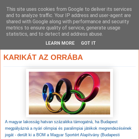
This site uses cookies from Google to deliver its services
and to analyze traffic. Your IP address and user-agent are
shared with Google along with performance and security
metrics to ensure quality of service, generate usage
statistics, and to detect and address abuse.
▼
LEARN MORE
GOT IT
2015. február 9., hétfő
KARIKÁT AZ ORRÁBA
A magyar lakosság hatvan százaléka támogatná, ha Budapest
megpályázná a nyári olimpiai és paralimpiai játékok megrendezésének
jogát - derült ki a BOM a Magyar Sportért Alapítvány (Budapesti