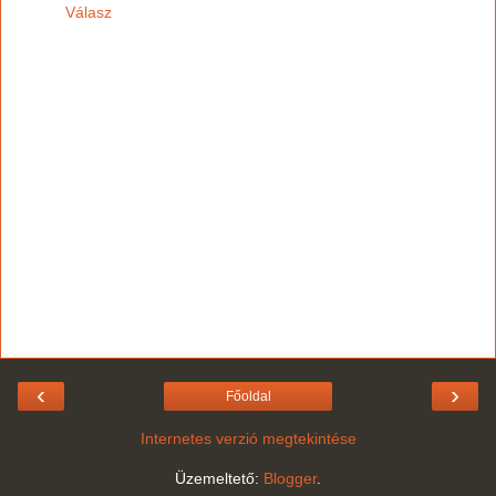
Válasz
‹
›
Főoldal
Internetes verzió megtekintése
Üzemeltető:
Blogger
.