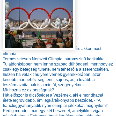
És akkor most
olimpia.
Természetesen Nemzeti Olimpia, háromszínű karikákkal...
Tulajdonképpen nem lenne szabad dühöngeni, merthogy ez
csak egy betegség tünete, nem tehet róla a szerencsétlen,
hiszen ha valakit hülyére vernek gyerekkorában, azon
később már nehéz segíteni - sajnos, adja tovább a
leszármazottainak is a mintát, szegényeknek.
Mit hozna ez az országnak?
Hát először is dicsőséget a Vezérnek, aki elmondhatná
élete legrövidebb, ám legkártékonyabb beszédét, - "A
franctuggyahányadik nyári olimpiai játékokat megnyitom!"
Pedig mondott már egy-két beszédet, amelyikkel vígan
pályázhatna a Guinness-book kártékonysági oldalaira,