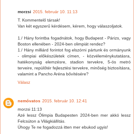
morzsi
2015. február 10. 11:13
T. Kommentelő társak!
Van két egyszerű kérdésem, kérem, hogy válaszoljatok.
1./ Hány forintba fogadnátok, hogy Budapest - Párizs, vagy
Boston ellenében - 2024-ben olimpiát rendez?
1./ Hány milliárd forintot fog elszórni pártunk és ormányunk
- olimpiai előkészületek címen, - közvéleménykutatásra,
hatékonyság elemzésre, stadion tervekre, 5-ös metró
terveire, repülőtér fejlesztési tervekre, minőség biztosításra,
valamint a Pancho Aréna bővítésére?
Válasz
nemóvatos
2015. február 10. 12:41
morzsi 11:13
Azé lessz Ólimpia Budapesten 2024-ben mer akkó lessz
Felcsúton a Világkiállítás.
Úhogy Te ne fogadozzá itten mer ebukod ugyis!