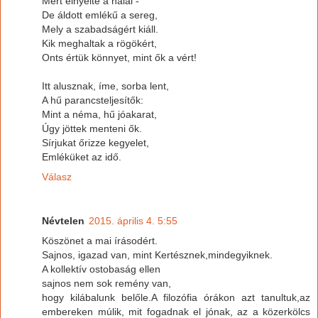
Mert elnyelte a halál -
De áldott emlékű a sereg,
Mely a szabadságért kiáll.
Kik meghaltak a rögökért,
Onts értük könnyet, mint ők a vért!
Itt alusznak, íme, sorba lent,
A hű parancsteljesítők:
Mint a néma, hű jóakarat,
Úgy jöttek menteni ők.
Sírjukat őrizze kegyelet,
Emléküket az idő.
Válasz
Névtelen
2015. április 4. 5:55
Köszönet a mai írásodért.
Sajnos, igazad van, mint Kertésznek,mindegyiknek.
A kollektív ostobaság ellen
sajnos nem sok remény van,
hogy kilábalunk belőle.A filozófia órákon azt tanultuk,az
embereken múlik, mit fogadnak el jónak, az a közerkölcs