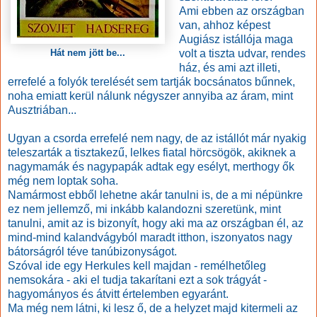
Ami ebben az országban
van, ahhoz képest
Augiász istállója maga
volt a tiszta udvar, rendes
Hát nem jött be...
ház, és ami azt illeti,
errefelé a folyók terelését sem tartják bocsánatos bűnnek,
noha emiatt kerül nálunk négyszer annyiba az áram, mint
Ausztriában...
Ugyan a csorda errefelé nem nagy, de az istállót már nyakig
teleszarták a tisztakezű, lelkes fiatal hörcsögök, akiknek a
nagymamák és nagypapák adtak egy esélyt, merthogy ők
még nem loptak soha.
Namármost ebből lehetne akár tanulni is, de a mi népünkre
ez nem jellemző, mi inkább kalandozni szeretünk, mint
tanulni, amit az is bizonyít, hogy aki ma az országban él, az
mind-mind kalandvágyból maradt itthon, iszonyatos nagy
bátorságról téve tanúbizonyságot.
Szóval ide egy Herkules kell majdan - remélhetőleg
nemsokára - aki el tudja takarítani ezt a sok trágyát -
hagyományos és átvitt értelemben egyaránt.
Ma még nem látni, ki lesz ő, de a helyzet majd kitermeli az