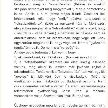
kérdőjelezi meg az "ünnep"-ségét. (Kivéve az elvakult
széljobb németeket meg magyarokat :) Még a németeknek
is az. Április 4 a mi privát május 9-ünk. Csak azt kell
lehámoznunk róla, hogy "mély" hálával tartozzunk a
"felszabadítóknak". (Elég az egyszerű hála is. Mert azért
elég sokan meghaltak a "felszabadítók" közül is azért, hogy
- nálunk is - vége legyen.) A németek se hálásak sem az
amerikaiaknak, sem az oroszoknak, hogy vége lett. Csak
egyszerűen megünneplik, hogy vége lett. Nem a "győzelem
napját" ünneplik. De nem is a "vereség"-ét.
Amúgy pedig tudomásul kell venni, hogy
1, aki kardot ránt, kard által vész. (Nem én mondom.)
2, a "felszabadítók" számára mi elég sokáig ellenség
voltunk, még akkor is, amikor már javában zajlott a
felszabaditás. Tehát nekik a "felszabadítás"-ban volt egy kis
"leverés" is. Időnként úgy is viselkedtek. (Miért is
viselkedtek volna másként?) Ld. Budapest ostroma. Nem
csak a németek védték a várost. És számukra veszteségek
tekintetében gyakorlatilag Berlin után a második
városostrom volt a Szovjetunión kivüli Európában.
Úgyhogy nyugodtan meg lehet ünnepelni április 4-ét,mint a