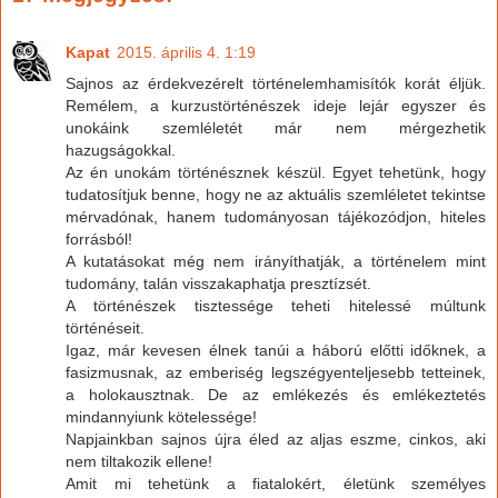
Kapat
2015. április 4. 1:19
Sajnos az érdekvezérelt történelemhamisítók korát éljük.
Remélem, a kurzustörténészek ideje lejár egyszer és
unokáink szemléletét már nem mérgezhetik
hazugságokkal.
Az én unokám történésznek készül. Egyet tehetünk, hogy
tudatosítjuk benne, hogy ne az aktuális szemléletet tekintse
mérvadónak, hanem tudományosan tájékozódjon, hiteles
forrásból!
A kutatásokat még nem irányíthatják, a történelem mint
tudomány, talán visszakaphatja presztízsét.
A történészek tisztessége teheti hitelessé múltunk
történéseit.
Igaz, már kevesen élnek tanúi a háború előtti időknek, a
fasizmusnak, az emberiség legszégyenteljesebb tetteinek,
a holokausztnak. De az emlékezés és emlékeztetés
mindannyiunk kötelessége!
Napjainkban sajnos újra éled az aljas eszme, cinkos, aki
nem tiltakozik ellene!
Amit mi tehetünk a fiatalokért, életünk személyes