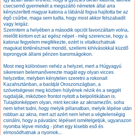
csecsemő gyermekét a megszálló németek által arra
kényszerített magyar katona a lábánál fogva hajította be az
égő csűrbe, maga sem tudta, hogy most akkor felszabadít
vagy leigáz.
Szerintem a helyében a második opciót favorizáltam volna,
mielőtt kiirtom ezt az egész népet - még szerencse, hogy a
katonai fegyelem megfékezte, ezért is vitatkozhatnak
magukat történésznek mondó, szellemi kihívásokkal küzdő
toprongyok állami pénzen baromságokon.
Most meg különösen nehéz a helyzet, mert a Húgyagyú
sikeresen belemanőverezte magát egy olyan vicces
helyzetbe, melyben kénytelen szeretni a rokonait
Kazahsztánban, a barátját Oroszországban, a
szövetségesei meg közben hülyének nézik és a seggét
rugdalják, miközben frontot nyitott a belpolitikában is.
Tulajdonképpen olyan, mint kecske az aknamezőn, soha
nem lehet tudni, hogy melyik pillanatban, melyik lépése után
robban az akna, mert azt azért nem lehet a végtelenségig
csinálni, hogy a pávatánc lépéseit ismételgetjük, ugyanazon
nyomba lépve mindig - jöhet egy kisebb eső és
elmosódhatnak a nyomok...