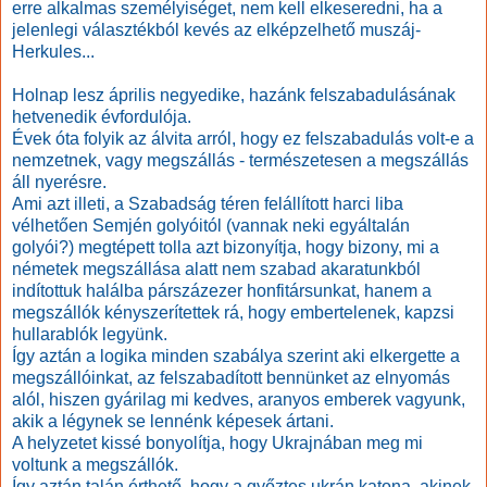
erre alkalmas személyiséget, nem kell elkeseredni, ha a
jelenlegi választékból kevés az elképzelhető muszáj-
Herkules...
Holnap lesz április negyedike, hazánk felszabadulásának
hetvenedik évfordulója.
Évek óta folyik az álvita arról, hogy ez felszabadulás volt-e a
nemzetnek, vagy megszállás - természetesen a megszállás
áll nyerésre.
Ami azt illeti, a Szabadság téren felállított harci liba
vélhetően Semjén golyóitól (vannak neki egyáltalán
golyói?) megtépett tolla azt bizonyítja, hogy bizony, mi a
németek megszállása alatt nem szabad akaratunkból
indítottuk halálba párszázezer honfitársunkat, hanem a
megszállók kényszerítettek rá, hogy embertelenek, kapzsi
hullarablók legyünk.
Így aztán a logika minden szabálya szerint aki elkergette a
megszállóinkat, az felszabadított bennünket az elnyomás
alól, hiszen gyárilag mi kedves, aranyos emberek vagyunk,
akik a légynek se lennénk képesek ártani.
A helyzetet kissé bonyolítja, hogy Ukrajnában meg mi
voltunk a megszállók.
Így aztán talán érthető, hogy a győztes ukrán katona, akinek