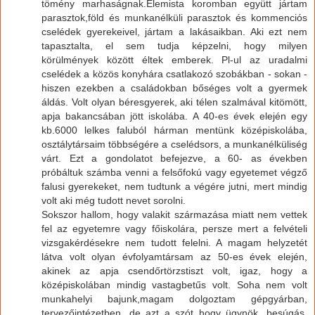
tömény marhaságnak.Elemista koromban együtt jártam
parasztok,föld és munkanélküli parasztok és kommenciós
cselédek gyerekeivel, jártam a lakásaikban. Aki ezt nem
tapasztalta, el sem tudja képzelni, hogy milyen
körülmények között éltek emberek. Pl-ul az uradalmi
cselédek a közös konyhára csatlakozó szobákban - sokan -
hiszen ezekben a családokban bőséges volt a gyermek
áldás. Volt olyan béresgyerek, aki télen szalmával kitömött,
apja bakancsában jött iskolába. A 40-es évek elején egy
kb.6000 lelkes faluból hárman mentünk középiskolába,
osztálytársaim többségére a cselédsors, a munkanélküliség
várt. Ezt a gondolatot befejezve, a 60- as években
próbáltuk számba venni a felsőfokú vagy egyetemet végző
falusi gyerekeket, nem tudtunk a végére jutni, mert mindig
volt aki még tudott nevet sorolni.
Sokszor hallom, hogy valakit származása miatt nem vettek
fel az egyetemre vagy főiskolára, persze mert a felvételi
vizsgakérdésekre nem tudott felelni. A magam helyzetét
látva volt olyan évfolyamtársam az 50-es évek elején,
akinek az apja csendőrtörzstiszt volt, igaz, hogy a
középiskolában mindig vastagbetűs volt. Soha nem volt
munkahelyi bajunk,magam dolgoztam gépgyárban,
tervezőintézetben, de azt a szót hogy ügynök, besúgás,