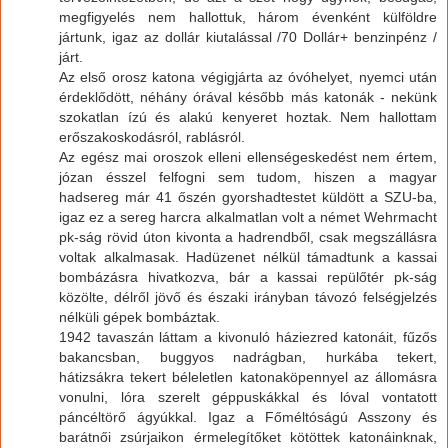
megfigyelés nem hallottuk, három évenként külföldre
jártunk, igaz az dollár kiutalással /70 Dollár+ benzinpénz /
járt.
Az első orosz katona végigjárta az óvóhelyet, nyemci után
érdeklődött, néhány órával később más katonák - nekünk
szokatlan ízú és alakú kenyeret hoztak. Nem hallottam
erőszakoskodásról, rablásról.
Az egész mai oroszok elleni ellenségeskedést nem értem,
józan ésszel felfogni sem tudom, hiszen a magyar
hadsereg már 41 őszén gyorshadtestet küldött a SZU-ba,
igaz ez a sereg harcra alkalmatlan volt a német Wehrmacht
pk-ság rövid úton kivonta a hadrendből, csak megszállásra
voltak alkalmasak. Hadüzenet nélkül támadtunk a kassai
bombázásra hivatkozva, bár a kassai repülőtér pk-ság
közölte, délről jövő és északi irányban távozó felségjelzés
nélküli gépek bombáztak.
1942 tavaszán láttam a kivonuló háziezred katonáit, fűzős
bakancsban, buggyos nadrágban, hurkába tekert,
hátizsákra tekert béleletlen katonaköpennyel az állomásra
vonulni, lóra szerelt géppuskákkal és lóval vontatott
páncéltörő ágyúkkal. Igaz a Főméltóságú Asszony és
barátnői zsúrjaikon érmelegítőket kötöttek katonáinknak,