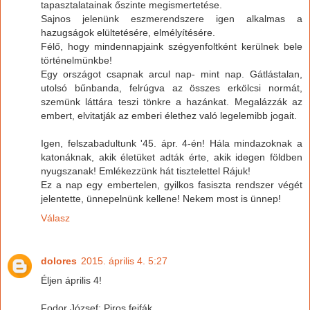
tapasztalatainak őszinte megismertetése.
Sajnos jelenünk eszmerendszere igen alkalmas a
hazugságok elültetésére, elmélyítésére.
Félő, hogy mindennapjaink szégyenfoltként kerülnek bele
történelmünkbe!
Egy országot csapnak arcul nap- mint nap. Gátlástalan,
utolsó bűnbanda, felrúgva az összes erkölcsi normát,
szemünk láttára teszi tönkre a hazánkat. Megalázzák az
embert, elvitatják az emberi élethez való legelemibb jogait.
Igen, felszabadultunk '45. ápr. 4-én! Hála mindazoknak a
katonáknak, akik életüket adták érte, akik idegen földben
nyugszanak! Emlékezzünk hát tisztelettel Rájuk!
Ez a nap egy embertelen, gyilkos fasiszta rendszer végét
jelentette, ünnepelnünk kellene! Nekem most is ünnep!
Válasz
dolores
2015. április 4. 5:27
Éljen április 4!
Fodor József: Piros fejfák