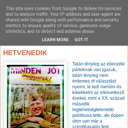
This site uses cookies from Google to deliver its services
and to analyze traffic. Your IP address and user-agent are
shared with Google along with performance and security
metrics to ensure quality of service, generate usage
statistics, and to detect and address abuse.
▼
LEARN MORE
GOT IT
2015. április 3., péntek
HETVENEDIK
Talán tényleg az ellenzéki
pártoknak van igazuk,
talán tényleg nem
érdemes itt választást
nyerni, le kell merülni és
kibekkelni az elkövetkező
éveket, mint a XX. század
második
legtehetségtelenebb
politikusa tette, aki éppen
úton van már a
szenttéavatás felé.