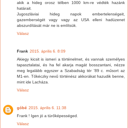
akik a hideg orosz télben 1000 km-re védték hazánk
határait.
Jugoszláviai hideg napok embertelenségeit,
gazemberségét vagy vagy az USA elleni hadüzenet
abszurdítását már ne is említsük.
Válasz
Frank
2015. április 6. 8:09
Akiegy kicsit is ismeri a történelmet, és vannak személyes
tapasztalatai, és ha fel akarja magát bosszantani, nézze
meg legalább egyszer a Szabadság tér '89 c. műsort az
M1-en. Tőkéczky nevű történész akkorákat hazudik benne,
mint ide Lacháza.
Válasz
góbé
2015. április 6. 11:38
Frank ! Igen jó a türőképességed.
Válasz