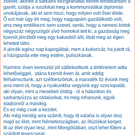
zsellér, akinek a sarkáról kézigránáttal kellett lerobbantani a
ganét, szidja a ruszkikat meg a kommunistákat diplomás
unokájának, aki el sem hiszi, hogy milyen volt ősei élete.
Ő ezt már úgy éli meg, hogy nagyapám gazdálkodó volt,
arra meg emlékezni sem szeret, senki, hogy a nemesi birtok
négyszáz négyszögöl sívó homokot tett ki, a gazdaság meg
tizenöt jércéből meg egy kakasból állt, libát meg az égen
lehetett látni.
A jércék egész nap kapirgáltak, mert a kukoricát, ha jutott rá,
a házigazda ette meg estére, puliszkának.
Harminc éven keresztül jól sáfárkodtunk a történelem adta
lehetőséggel, utána tizenöt éven át, amit addig
felhalmoztunk, azt szélbeszórtuk, a maradék tíz évünk meg
arra ment rá, hogy a nyakunkba vegyünk egy szociopatát,
aki olyan, mint a mesebeli ördög - ül a hátunkon és
sarkantyúzza az oldalunkat, mi meg rohanunk, egyik
stadionról a másikig.
És ez még csak a kezdet.
Aki még mindig arra számít, hogy itt valaha is olyan lesz
majd az élet, mint Németországban, az illúziókat kerget.
Itt az élet olyan lesz, mint Mongóliában, oszt lehet fűteni a
szárított teveszarral.