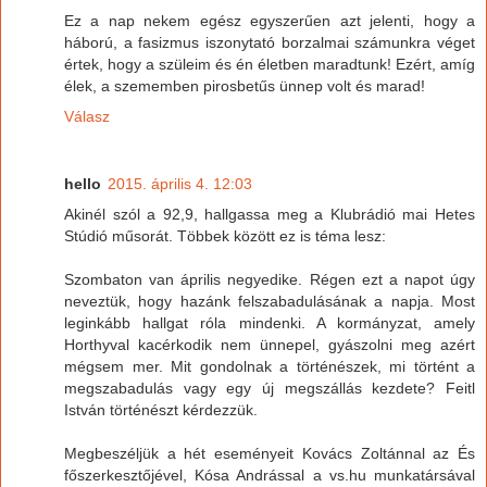
Ez a nap nekem egész egyszerűen azt jelenti, hogy a
háború, a fasizmus iszonytató borzalmai számunkra véget
értek, hogy a szüleim és én életben maradtunk! Ezért, amíg
élek, a szememben pirosbetűs ünnep volt és marad!
Válasz
hello
2015. április 4. 12:03
Akinél szól a 92,9, hallgassa meg a Klubrádió mai Hetes
Stúdió műsorát. Többek között ez is téma lesz:
Szombaton van április negyedike. Régen ezt a napot úgy
neveztük, hogy hazánk felszabadulásának a napja. Most
leginkább hallgat róla mindenki. A kormányzat, amely
Horthyval kacérkodik nem ünnepel, gyászolni meg azért
mégsem mer. Mit gondolnak a történészek, mi történt a
megszabadulás vagy egy új megszállás kezdete? Feitl
István történészt kérdezzük.
Megbeszéljük a hét eseményeit Kovács Zoltánnal az És
főszerkesztőjével, Kósa Andrással a vs.hu munkatársával