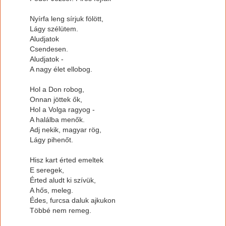
Nyírfa leng sírjuk fölött,
Lágy szélütem.
Aludjatok
Csendesen.
Aludjatok -
A nagy élet ellobog.
Hol a Don robog,
Onnan jöttek ők,
Hol a Volga ragyog -
A halálba menők.
Adj nekik, magyar rög,
Lágy pihenőt.
Hisz kart érted emeltek
E seregek,
Érted aludt ki szívük,
A hős, meleg.
Édes, furcsa daluk ajkukon
Többé nem remeg.