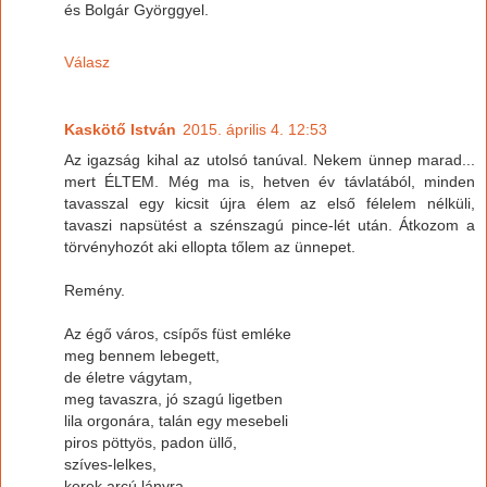
és Bolgár Györggyel.
Válasz
Kaskötő István
2015. április 4. 12:53
Az igazság kihal az utolsó tanúval. Nekem ünnep marad...
mert ÉLTEM. Még ma is, hetven év távlatából, minden
tavasszal egy kicsit újra élem az első félelem nélküli,
tavaszi napsütést a szénszagú pince-lét után. Átkozom a
törvényhozót aki ellopta tőlem az ünnepet.
Remény.
Az égő város, csípős füst emléke
meg bennem lebegett,
de életre vágytam,
meg tavaszra, jó szagú ligetben
lila orgonára, talán egy mesebeli
piros pöttyös, padon üllő,
szíves-lelkes,
kerek arcú lányra.