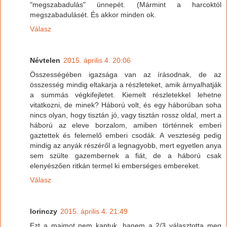
"megszabadulás" ünnepét. (Mármint a harcoktól
megszabadulásét. És akkor minden ok.
Válasz
Névtelen
2015. április 4. 20:06
Összességében igazsága van az írásodnak, de az
összesség mindig eltakarja a részleteket, amik árnyalhatják
a summás végkifejletet. Kiemelt részletekkel lehetne
vitatkozni, de minek? Háború volt, és egy háborúban soha
nincs olyan, hogy tisztán jó, vagy tisztán rossz oldal, mert a
háború az eleve borzalom, amiben történnek emberi
gaztettek és felemelő emberi csodák. A veszteség pedig
mindig az anyák részéről a legnagyobb, mert egyetlen anya
sem szülte gazembernek a fiát, de a háború csak
elenyészően ritkán termel ki emberséges embereket.
Válasz
lorinczy
2015. április 4. 21:49
Ezt a majmot nem kaptuk, hanem a 2/3 választotta meg