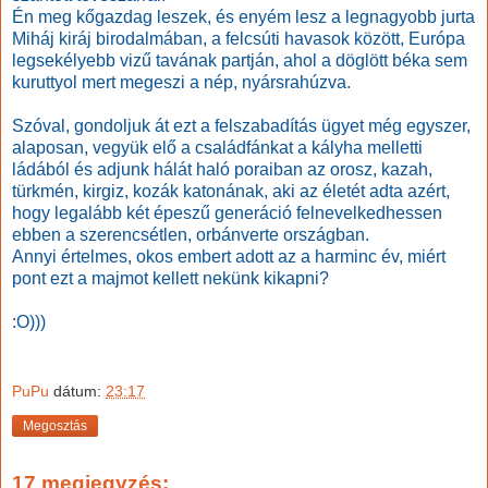
Én meg kőgazdag leszek, és enyém lesz a legnagyobb jurta
Miháj kiráj birodalmában, a felcsúti havasok között, Európa
legsekélyebb vizű tavának partján, ahol a döglött béka sem
kuruttyol mert megeszi a nép, nyársrahúzva.
Szóval, gondoljuk át ezt a felszabadítás ügyet még egyszer,
alaposan, vegyük elő a családfánkat a kályha melletti
ládából és adjunk hálát haló poraiban az orosz, kazah,
türkmén, kirgiz, kozák katonának, aki az életét adta azért,
hogy legalább két épeszű generáció felnevelkedhessen
ebben a szerencsétlen, orbánverte országban.
Annyi értelmes, okos embert adott az a harminc év, miért
pont ezt a majmot kellett nekünk kikapni?
:O)))
PuPu
dátum:
23:17
Megosztás
17 megjegyzés: