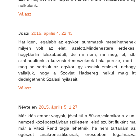
nélkülünk.
Válasz
Joszi
2015. április 4. 22:43
Hat igen, legalabb az egykori summasok meselhetnenek
milyen volt az elet, azelott.Mindenestere erdekes,
hogyBerlin felszabadult, de mi nem, mi meg, el, stb
szabadultunk a kurzustorteneszeknek hala persze, mert ,
meg ne sertsuk az egykori gyilkosaink emleket, nehogy
vallaljuk, hogy a Szovjet Hadsereg nelkul maig itt
dedelgetnenk Szalasi nyilasait.
Válasz
Névtelen
2015. április 5. 1:27
Már idős ember vagyok, jóval túl a 80-on,valamikor a z un.
nemzeti középosztályban születtem, első szülött fiuként ma
már a Vitézi Rend tagja lehetnék, ha nem tartanám az
egészet anakronisztikusnak, erősebben fogalmazva