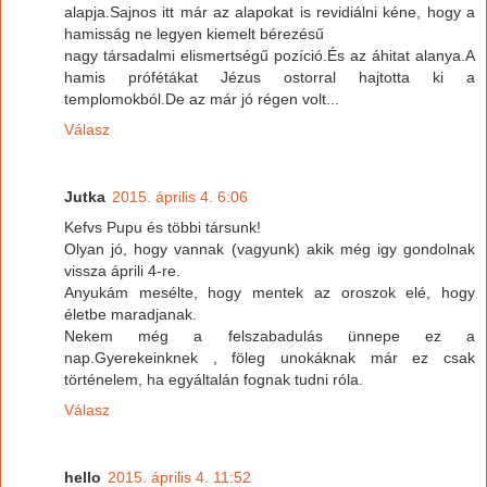
alapja.Sajnos itt már az alapokat is revidiálni kéne, hogy a
hamisság ne legyen kiemelt bérezésű
nagy társadalmi elismertségű pozíció.És az áhitat alanya.A
hamis prófétákat Jézus ostorral hajtotta ki a
templomokból.De az már jó régen volt...
Válasz
Jutka
2015. április 4. 6:06
Kefvs Pupu és többi társunk!
Olyan jó, hogy vannak (vagyunk) akik még igy gondolnak
vissza áprili 4-re.
Anyukám mesélte, hogy mentek az oroszok elé, hogy
életbe maradjanak.
Nekem még a felszabadulás ünnepe ez a
nap.Gyerekeinknek , föleg unokáknak már ez csak
történelem, ha egyáltalán fognak tudni róla.
Válasz
hello
2015. április 4. 11:52