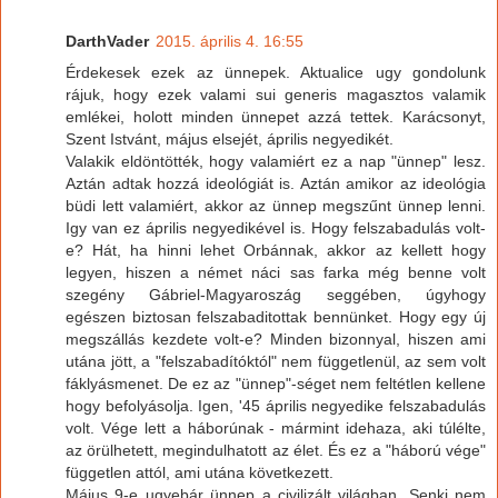
DarthVader
2015. április 4. 16:55
Érdekesek ezek az ünnepek. Aktualice ugy gondolunk
rájuk, hogy ezek valami sui generis magasztos valamik
emlékei, holott minden ünnepet azzá tettek. Karácsonyt,
Szent Istvánt, május elsejét, április negyedikét.
Valakik eldöntötték, hogy valamiért ez a nap "ünnep" lesz.
Aztán adtak hozzá ideológiát is. Aztán amikor az ideológia
büdi lett valamiért, akkor az ünnep megszűnt ünnep lenni.
Igy van ez április negyedikével is. Hogy felszabadulás volt-
e? Hát, ha hinni lehet Orbánnak, akkor az kellett hogy
legyen, hiszen a német náci sas farka még benne volt
szegény Gábriel-Magyaroszág seggében, úgyhogy
egészen biztosan felszabaditottak bennünket. Hogy egy új
megszállás kezdete volt-e? Minden bizonnyal, hiszen ami
utána jött, a "felszabadítóktól" nem függetlenül, az sem volt
fáklyásmenet. De ez az "ünnep"-séget nem feltétlen kellene
hogy befolyásolja. Igen, '45 április negyedike felszabadulás
volt. Vége lett a háborúnak - mármint idehaza, aki túlélte,
az örülhetett, megindulhatott az élet. És ez a "háború vége"
független attól, ami utána következett.
Május 9-e ugyebár ünnep a civilizált világban. Senki nem