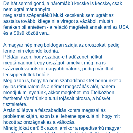
De hát semmi gond, a háromlábú kecske is kecske, csak
nem ugrál már annyira.
meg aztán szépemlékű Muki kecskénk sem ugrált az
asztalra tovább, kilegelni a virágot a vázából, miután
fenéken billentettem - a reláció megfelelt annak ami az USA
és a Süsü között van...
A magyar nép meg boldogan szidja az oroszokat, pedig
lenne min elgondolkodnia.
Például azon, hogy szabad-e hadüzenet nélkül
megtámadnunk egy országot, amelyik még ma is
száznyolcvanötször nagyobb nálunk, pedig már itt-ott
lecsippentettek belőle.
Meg azon is, hogy ha nem szabadítanak fel bennünket a
nyilas rémuralom és a német megszállás alól, hanem
mondjuk mi nyerünk, akkor meglehet, ma Etelközben
festhetné Vezérünk a turul tojásait pirosra, a húsvét
tiszteletére.
Aztán túllépve a felszabadítás kontra megszállás
problematikáján, azon is el lehetne spekulálni, hogy mit
hozott az országnak ez a változás.
Mindig jókat derülök azon, amikor a repedtsarkú magyar