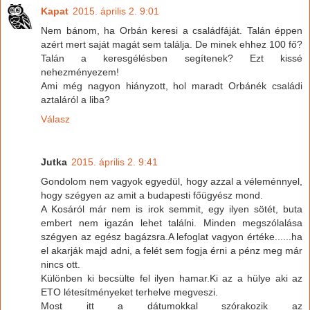
Kapat
2015. április 2. 9:01
Nem bánom, ha Orbán keresi a családfáját. Talán éppen
azért mert saját magát sem találja. De minek ehhez 100 fő?
Talán a keresgélésben segítenek? Ezt kissé
nehezményezem!
Ami még nagyon hiányzott, hol maradt Orbánék családi
aztaláról a liba?
Válasz
Jutka
2015. április 2. 9:41
Gondolom nem vagyok egyedül, hogy azzal a véleménnyel,
hogy szégyen az amit a budapesti főügyész mond.
A Kosáról már nem is irok semmit, egy ilyen sötét, buta
embert nem igazán lehet találni. Minden megszólalása
szégyen az egész bagázsra.A lefoglat vagyon értéke......ha
el akarják majd adni, a felét sem fogja érni a pénz meg már
nincs ott.
Különben ki becsülte fel ilyen hamar.Ki az a hülye aki az
ETO létesítményeket terhelve megveszi.
Most itt a dátumokkal szórakozik az