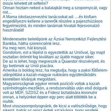
össze lehetett ott seftelni?
Onnan hoztam neked a balalajkát meg a szopornyicát, vagy
mit…
A Mama iskolaszervezési tanácsokat ad: …és kisfiam
engedélyezni kellene a tanerők részére a pajeszhúzásos
fegyelmezést, és minden tanárnak hivatali fejesvonalzó
használatát!
Mindenesetre belelépünk az Ázsiai Nemzetközi Fejlesztési
Bankba, hátha szerencsénk lesz.
Ha meg nem, hát kisnyúl.
Gondolom, ezt a lépést is egyeztettük az Unióval, így majd
osztatlan örömöt fog kiváltani az újabb magyar siker.
De az is lehet, hogy megveszik a Quaestor részvényeit, és
így betörnek az Unió piacára.
Amerika is boldog lesz, ha megtudja, hogy a paksi fűtőelem-
utánpótlást a kazah-magyar nukleáris együttműködés
keretében kívánjuk megoldani.
Magyarországnak egykor remek pozíciói voltak a kazah
szénhidrogén-mezőkön, a rendszerváltás után első dolgunk
volt az MDF, SZDSZ és a Fidesz biztatására kivonulni
onnan, a helyünket éppen egy perc alatt töltötték be a
multik.
Most visszasompolyognánk, de kicsi a valószínűsége, hogy
sikerül, habár az orosz érdek azt kívánja, hogy arrafelé