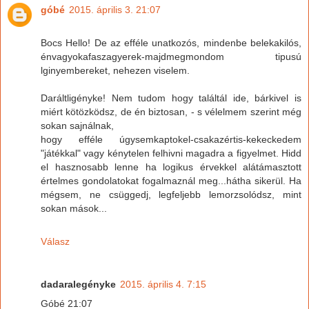
góbé
2015. április 3. 21:07
Bocs Hello! De az efféle unatkozós, mindenbe belekakilós,
énvagyokafaszagyerek-majdmegmondom tipusú
lginyembereket, nehezen viselem.
Daráltligényke! Nem tudom hogy találtál ide, bárkivel is
miért kötözködsz, de én biztosan, - s vélelmem szerint még
sokan sajnálnak,
hogy efféle úgysemkaptokel-csakazértis-kekeckedem
"játékkal" vagy kénytelen felhivni magadra a figyelmet. Hidd
el hasznosabb lenne ha logikus érvekkel alátámasztott
értelmes gondolatokat fogalmaznál meg...hátha sikerül. Ha
mégsem, ne csüggedj, legfeljebb lemorzsolódsz, mint
sokan mások...
Válasz
dadaralegényke
2015. április 4. 7:15
Góbé 21:07