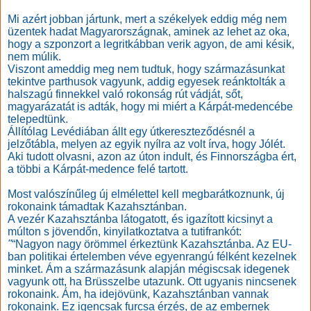
Mi azért jobban jártunk, mert a székelyek eddig még nem
üzentek hadat Magyarországnak, aminek az lehet az oka,
hogy a szponzort a legritkábban verik agyon, de ami késik,
nem múlik.
Viszont ameddig meg nem tudtuk, hogy származásunkat
tekintve parthusok vagyunk, addig egyesek reánktolták a
halszagú finnekkel való rokonság rút vádját, sőt,
magyarázatát is adták, hogy mi miért a Kárpát-medencébe
telepedtünk.
Állítólag Levédiában állt egy útkereszteződésnél a
jelzőtábla, melyen az egyik nyílra az volt írva, hogy Jólét.
Aki tudott olvasni, azon az úton indult, és Finnországba ért,
a többi a Kárpát-medence felé tartott.
Most valószínűleg új elmélettel kell megbarátkoznunk, új
rokonaink támadtak Kazahsztánban.
A vezér Kazahsztánba látogatott, és igazított kicsinyt a
múlton s jövendőn, kinyilatkoztatva a tutifrankót:
"
“Nagyon nagy örömmel érkeztünk Kazahsztánba. Az EU-
ban politikai értelemben véve egyenrangú félként kezelnek
minket. Ám a származásunk alapján mégiscsak idegenek
vagyunk ott, ha Brüsszelbe utazunk. Ott ugyanis nincsenek
rokonaink. Ám, ha idejövünk, Kazahsztánban vannak
rokonaink. Ez igencsak furcsa érzés, de az embernek