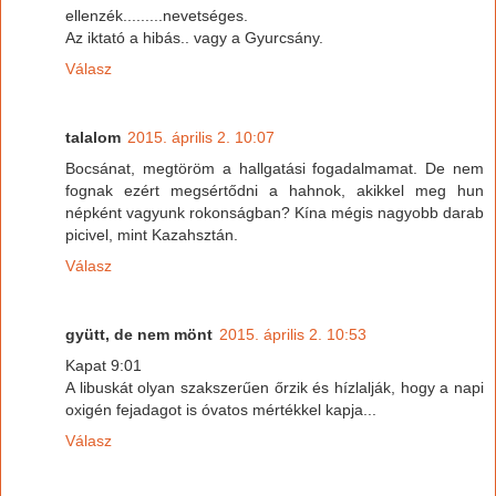
ellenzék.........nevetséges.
Az iktató a hibás.. vagy a Gyurcsány.
Válasz
talalom
2015. április 2. 10:07
Bocsánat, megtöröm a hallgatási fogadalmamat. De nem
fognak ezért megsértődni a hahnok, akikkel meg hun
népként vagyunk rokonságban? Kína mégis nagyobb darab
picivel, mint Kazahsztán.
Válasz
gyütt, de nem mönt
2015. április 2. 10:53
Kapat 9:01
A libuskát olyan szakszerűen őrzik és hízlalják, hogy a napi
oxigén fejadagot is óvatos mértékkel kapja...
Válasz