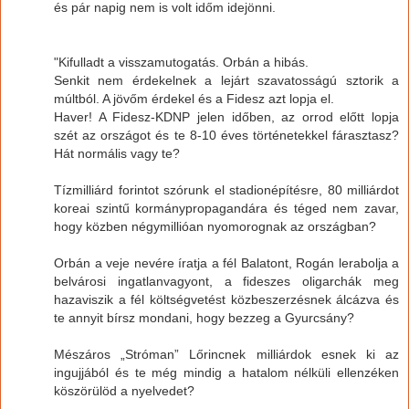
és pár napig nem is volt időm idejönni.
"Kifulladt a visszamutogatás. Orbán a hibás.
Senkit nem érdekelnek a lejárt szavatosságú sztorik a
múltból. A jövőm érdekel és a Fidesz azt lopja el.
Haver! A Fidesz-KDNP jelen időben, az orrod előtt lopja
szét az országot és te 8-10 éves történetekkel fárasztasz?
Hát normális vagy te?
Tízmilliárd forintot szórunk el stadionépítésre, 80 milliárdot
koreai szintű kormánypropagandára és téged nem zavar,
hogy közben négymillióan nyomorognak az országban?
Orbán a veje nevére íratja a fél Balatont, Rogán lerabolja a
belvárosi ingatlanvagyont, a fideszes oligarchák meg
hazaviszik a fél költségvetést közbeszerzésnek álcázva és
te annyit bírsz mondani, hogy bezzeg a Gyurcsány?
Mészáros „Stróman” Lőrincnek milliárdok esnek ki az
ingujjából és te még mindig a hatalom nélküli ellenzéken
köszörülöd a nyelvedet?