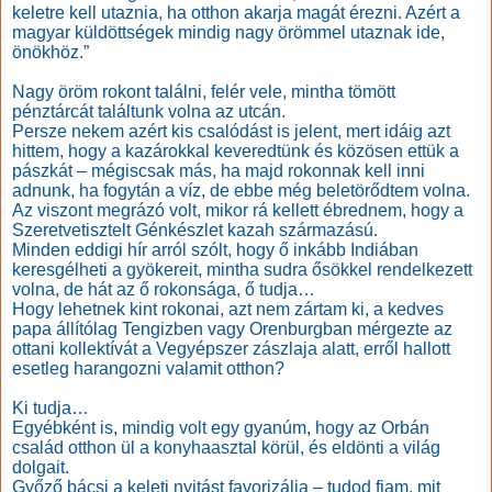
keletre kell utaznia, ha otthon akarja magát érezni. Azért a
magyar küldöttségek mindig nagy örömmel utaznak ide,
önökhöz.”
Nagy öröm rokont találni, felér vele, mintha tömött
pénztárcát találtunk volna az utcán.
Persze nekem azért kis csalódást is jelent, mert idáig azt
hittem, hogy a kazárokkal keveredtünk és közösen ettük a
pászkát – mégiscsak más, ha majd rokonnak kell inni
adnunk, ha fogytán a víz, de ebbe még beletörődtem volna.
Az viszont megrázó volt, mikor rá kellett ébrednem, hogy a
Szeretvetisztelt Génkészlet kazah származású.
Minden eddigi hír arról szólt, hogy ő inkább Indiában
keresgélheti a gyökereit, mintha sudra ősökkel rendelkezett
volna, de hát az ő rokonsága, ő tudja…
Hogy lehetnek kint rokonai, azt nem zártam ki, a kedves
papa állítólag Tengizben vagy Orenburgban mérgezte az
ottani kollektívát a Vegyépszer zászlaja alatt, erről hallott
esetleg harangozni valamit otthon?
Ki tudja…
Egyébként is, mindig volt egy gyanúm, hogy az Orbán
család otthon ül a konyhaasztal körül, és eldönti a világ
dolgait.
Győző bácsi a keleti nyitást favorizálja – tudod fiam, mit