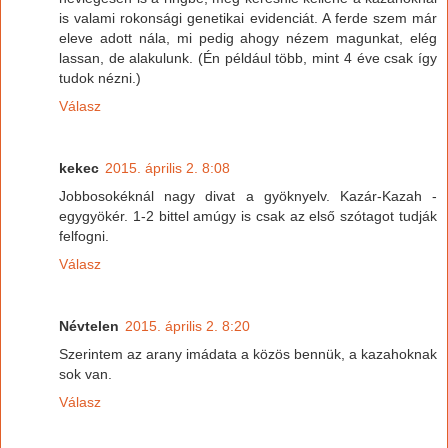
is valami rokonsági genetikai evidenciát. A ferde szem már
eleve adott nála, mi pedig ahogy nézem magunkat, elég
lassan, de alakulunk. (Én például több, mint 4 éve csak így
tudok nézni.)
Válasz
kekec
2015. április 2. 8:08
Jobbosokéknál nagy divat a gyöknyelv. Kazár-Kazah -
egygyökér. 1-2 bittel amúgy is csak az első szótagot tudják
felfogni.
Válasz
Névtelen
2015. április 2. 8:20
Szerintem az arany imádata a közös bennük, a kazahoknak
sok van.
Válasz