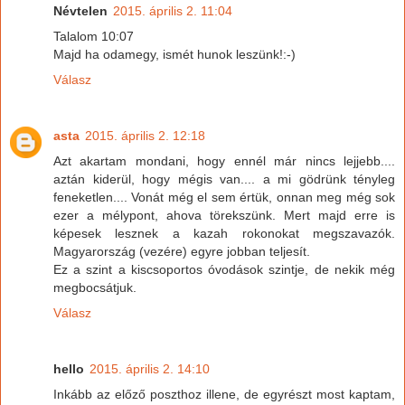
Névtelen
2015. április 2. 11:04
Talalom 10:07
Majd ha odamegy, ismét hunok leszünk!:-)
Válasz
asta
2015. április 2. 12:18
Azt akartam mondani, hogy ennél már nincs lejjebb....
aztán kiderül, hogy mégis van.... a mi gödrünk tényleg
feneketlen.... Vonát még el sem értük, onnan meg még sok
ezer a mélypont, ahova törekszünk. Mert majd erre is
képesek lesznek a kazah rokonokat megszavazók.
Magyarország (vezére) egyre jobban teljesít.
Ez a szint a kiscsoportos óvodások szintje, de nekik még
megbocsátjuk.
Válasz
hello
2015. április 2. 14:10
Inkább az előző poszthoz illene, de egyrészt most kaptam,