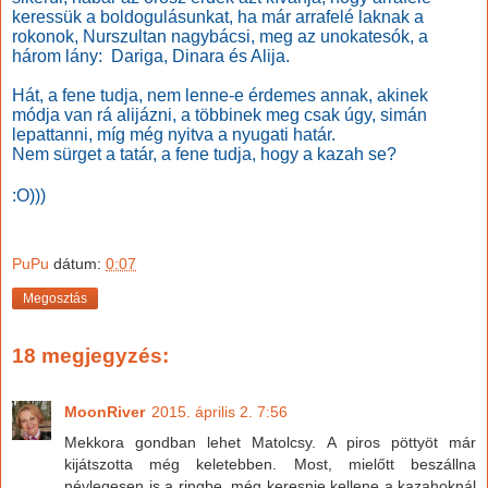
keressük a boldogulásunkat, ha már arrafelé laknak a
rokonok, Nurszultan nagybácsi, meg az unokatesók, a
három lány:
Dariga
, Dinara és Alija.
Hát, a fene tudja, nem lenne-e érdemes annak, akinek
módja van rá alijázni, a többinek meg csak úgy, simán
lepattanni, míg még nyitva a nyugati határ.
Nem sürget a tatár, a fene tudja, hogy a kazah se?
:O)))
PuPu
dátum:
0:07
Megosztás
18 megjegyzés:
MoonRiver
2015. április 2. 7:56
Mekkora gondban lehet Matolcsy. A piros pöttyöt már
kijátszotta még keletebben. Most, mielőtt beszállna
névlegesen is a ringbe, még keresnie kellene a kazahoknál