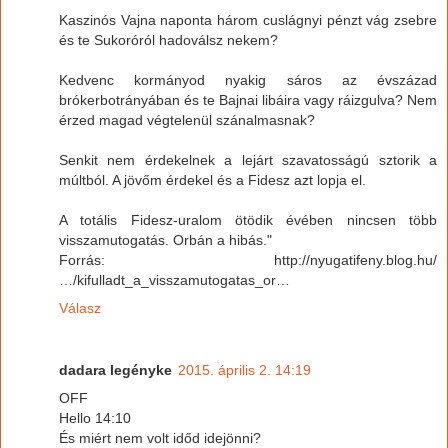
Kaszinós Vajna naponta három cuslágnyi pénzt vág zsebre
és te Sukoróról hadoválsz nekem?
Kedvenc kormányod nyakig sáros az évszázad
brókerbotrányában és te Bajnai libáira vagy ráizgulva? Nem
érzed magad végtelenül szánalmasnak?
Senkit nem érdekelnek a lejárt szavatosságú sztorik a
múltból. A jövőm érdekel és a Fidesz azt lopja el.
A totális Fidesz-uralom ötödik évében nincsen több
visszamutogatás. Orbán a hibás."
Forrás: http://nyugatifeny.blog.hu/
…/kifulladt_a_visszamutogatas_or…
Válasz
dadara legényke
2015. április 2. 14:19
OFF
Hello 14:10
És miért nem volt időd idejönni?