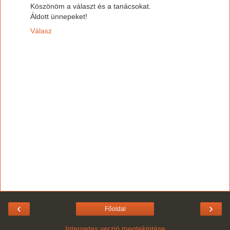
Köszönöm a választ és a tanácsokat.
Áldott ünnepeket!
Válasz
‹
›
Főoldal
Internetes verzió megtekintése