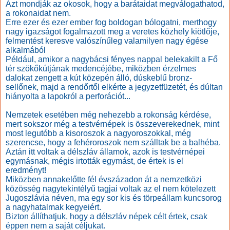
Azt mondják az okosok, hogy a barátaidat megválogathatod,
a rokonaidat nem.
Erre ezer és ezer ember fog boldogan bólogatni, merthogy
nagy igazságot fogalmazott meg a veretes közhely kiötlője,
felmentést keresve valószínűleg valamilyen nagy égése
alkalmából
Például, amikor a nagybácsi fényes nappal belekakilt a Fő
tér szökőkútjának medencéjébe, miközben érzelmes
dalokat zengett a kút közepén álló, dúskeblű bronz-
sellőnek, majd a rendőrtől elkérte a jegyzetfüzetét, és dúltan
hiányolta a lapokról a perforációt...
Nemzetek esetében még nehezebb a rokonság kérdése,
mert sokszor még a testvérnépek is összeverekednek, mint
most legutóbb a kisoroszok a nagyoroszokkal, még
szerencse, hogy a fehéroroszok nem szálltak be a balhéba.
Aztán itt voltak a délszláv államok, azok is testvérnépei
egymásnak, mégis irtották egymást, de értek is el
eredményt!
Miközben annakelőtte fél évszázadon át a nemzetközi
közösség nagytekintélyű tagjai voltak az el nem kötelezett
Jugoszlávia néven, ma egy sor kis és törpeállam kuncsorog
a nagyhatalmak kegyeiért.
Bizton állíthatjuk, hogy a délszláv népek célt értek, csak
éppen nem a saját céljukat.