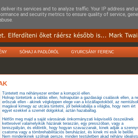
deliver its services and to analyze traffic. Your IP address and 
formance and security metrics to ensure quality of service, gen
abuse.
ÉNY
SÓHAJ A PADLÓRÓL
GYURCSÁNY FERENC
AK
Tüntetett ma néhányezer ember a korrupció ellen.
Holnap tüntetünk a rablás ellen, holnapután a gazdasági csalások ellen, a n
erőszak ellen - akinek végképpen elege van a közállapotokból, az nemtúlso
magával kimegy az utcára tüntetni, jól belekiabálja a világba, hogy nem ért
egyet ezekkel a szemét dolgokkal, aztán hazaballag.
Hétfőn meg majd a saját városának önkormányzati képviselői összeülnek
kettesével valamelyikük házának teraszán, egy presszóban, vagy a
teniszpályán, és eldöntik, hogy hogyan szavazzanak, kinek adják a szenny
csatorna vagy a tömbrehabilitációs beruházást, és kinek mi esik le belőle.
Nem mindenkinek szólnak persze, minden testületben akad néhány idealist