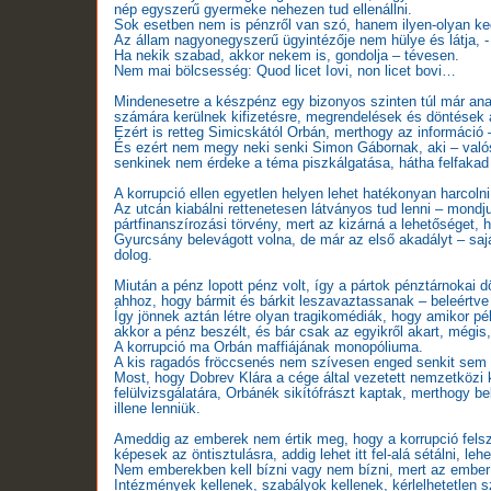
nép egyszerű gyermeke nehezen tud ellenállni.
Sok esetben nem is pénzről van szó, hanem ilyen-olyan ke
Az állam nagyonegyszerű ügyintézője nem hülye és látja, - leg
Ha nekik szabad, akkor nekem is, gondolja – tévesen.
Nem mai bölcsesség: Quod licet Iovi, non licet bovi…
Mindenesetre a készpénz egy bizonyos szinten túl már ana
számára kerülnek kifizetésre, megrendelések és döntések á
Ezért is retteg Simicskától Orbán, merthogy az információ 
És ezért nem megy neki senki Simon Gábornak, aki – valós
senkinek nem érdeke a téma piszkálgatása, hátha felfakad a
A korrupció ellen egyetlen helyen lehet hatékonyan harcolni
Az utcán kiabálni rettenetesen látványos tud lenni – mond
pártfinanszírozási törvény, mert az kizárná a lehetőséget
Gyurcsány belevágott volna, de már az első akadályt – sajá
dolog.
Miután a pénz lopott pénz volt, így a pártok pénztárnokai d
ahhoz, hogy bármit és bárkit leszavaztassanak – beleértve 
Így jönnek aztán létre olyan tragikomédiák, hogy amikor pé
akkor a pénz beszélt, és bár csak az egyikről akart, mégis,
A korrupció ma Orbán maffiájának monopóliuma.
A kis ragadós fröccsenés nem szívesen enged senkit sem
Most, hogy Dobrev Klára a cége által vezetett nemzetközi
felülvizsgálatára, Orbánék sikítófrászt kaptak, merthogy 
illene lenniük.
Ameddig az emberek nem értik meg, hogy a korrupció fels
képesek az öntisztulásra, addig lehet itt fel-alá sétálni, 
Nem emberekben kell bízni vagy nem bízni, mert az ember
Intézmények kellenek, szabályok kellenek, kérlelhetetlen 