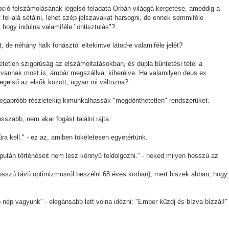
ció felszámolásának legelső feladata Orbán világgá kergetése, ameddig a
t fel-alá sétálni, lehet szép jelszavakat harsogni, de ennek semmiféle
 hogy indulna valamiféle "öntisztulás"?
de néhány halk fohásztól eltekintve látod-e valamiféle jelét?
etetlen szigorúság az elszámoltatásokban, és dupla büntetési tétel a
, vannak most is, ámbár megszállva, kiherélve. Ha valamilyen deus ex
gelső az elsők között, ugyan mi változna?
 legapróbb részletekig kimunkálhassák "megdönthetetlen" rendszerüket.
szabb, nem akar fogást találni rajta.
ltúra kell." - ez az, amiben tökéletesen egyetértünk.
pután történéseit nem lesz könnyű feldolgozni." - neked milyen hosszú az
sszú távú optimizmusról beszélni 68 éves korban), mert hiszek abban, hogy
 nép vagyunk" - elegánsabb lett volna idézni: "Ember küzdj és bízva bízzál!"