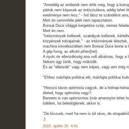
"Ameddig az emberek nem értik meg, hogy a korrup
pártok nem képesek az öntisztulásra, addig lehet it
eredménye nem lesz." - hol látsz te szándékot arra,
Mert én semmiféle jelét nem tapasztalom.
Bonsai Duce világgá kergetése szép, nemes feladat, 
Mert én nem.
"Intézmények kellenek, szabályok kellenek, kérlelh
közpénzek tolvajainak." - az intézmények léteztek
machina következtében nem Bonsai Duce lenne a le
A gép forog, az alkotó pihen(het).
A nyolc év ellenzékiség arra volt alkalmas, hogy a
Nekem úgy tűnik, hogy működik.
És az "ellenzék" vagy nem képes, vagy ami még ros
"Ehhez másfajta politikai elit, másfajta politikai ku
"Hosszú távon optimista vagyok, de a holnap-holna
életed, hogy optimista vagy?
Bennem is van optimizmus (már amennyire lehet ho
túlélem, ha beledöglenek, akkor is.
"De bízzunk, mert ha nem is túl okos, de strapabíró
:)
2015. április 20. 4:41