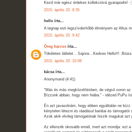
Kezd már egész érdekes kollekcióvá gyarapodni! :-)
2015. április 20. 9:35
hello írta...
A tegnap esti legszívderítőbb élményem az Altus meg
2015. április 20. 9:42
Öreg harcos
írta...
Tökéletes látlelet....Sajnos...Kedves Hello!!!..Br
2015. április 20. 10:08
kácsa írta...
Anonymand (4:41)
"Más és más megközelítésben, de végső soron az "e
Bízzunk abban, hogy nem hiába." - idézed PuPu írá
Én azt javasolnám, hogy ebben egyáltalán ne bízz.
kénytelen létezni és ráadásul barátai és támogatói
Azok akik elvileg támogatónak hiszik magukat azt 
Az ellenzék okosabb ennél, mert azt mondja: ezt a 