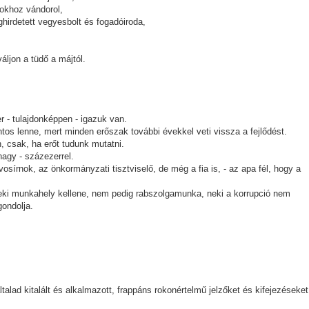
okhoz vándorol,
hirdetett vegyesbolt és fogadóiroda,
áljon a tüdő a májtól.
 - tulajdonképpen - igazuk van.
tos lenne, mert minden erőszak további évekkel veti vissza a fejlődést.
csak, ha erőt tudunk mutatni.
agy - százezerrel.
osírnok, az önkormányzati tisztviselő, de még a fia is, - az apa fél, hogy a
eki munkahely kellene, nem pedig rabszolgamunka, neki a korrupció nem
gondolja.
alad kitalált és alkalmazott, frappáns rokonértelmű jelzőket és kifejezéseket