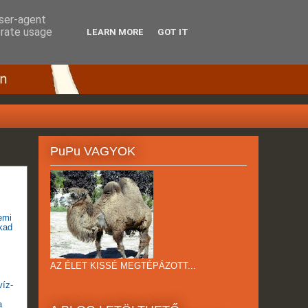
user-agent
erate usage
LEARN MORE
GOT IT
PuPu VAGYOK
emi
kad
AZ ÉLET KISSÉ MEGTÉPÁZOTT...
víz-
a