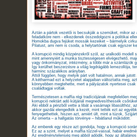
Aztán a pártok vezetői is becsukják a szemüket, mikor az á
feladatköre nem - elkezdenek összedolgozni a politikai elle
Homokba dugva fejüket mossák kezeiket – bármelyik cirkus
Pilatust, ami nem is csoda, a helytartónak csak egyszer ke
A korrupció mindig közpénzekről szól, az uralkodó modell 
mint amennyiért a munka tisztességesen elvégezhető, majd
vagy önkormányzat, intézmény, a többi már a számlázók g
Így kerülhet beszerzésre a világ legdrágább lemezollója, t
harminc százalékos arányban.
Attól függően, hogy melyik párt volt hatalmon, annak jutott
A kétharmad ezt a helyzetet alapjaiban változtatta meg, az
könnyebben megtehette, mert a pályázatok nyertesei csak a
családtagjai voltak.
Természetesen a maffia régi tradíciójának megfelelően me
korrupció nektárt adó kútjánál megnedvesíthessék csőrüket,
Aki ebből a pénzből vette a libát a vasárnapi libasülthöz,
akkor gazdái elengedték a kezét, mint tették ezt az egyébk
fenyegethettek, hiszen azt, amiért ült, mint a túzok, Szijjá
Az omerta – a hallgatás törvénye – hibátlanul működött.
Az emberek egy része azt gondolja, hogy a korrupció során
Ez az a szint, melyet a maffia tűzzel-vassal, habár eredmén
Az eredménytelenség meg abból adódik, hogy az általáno