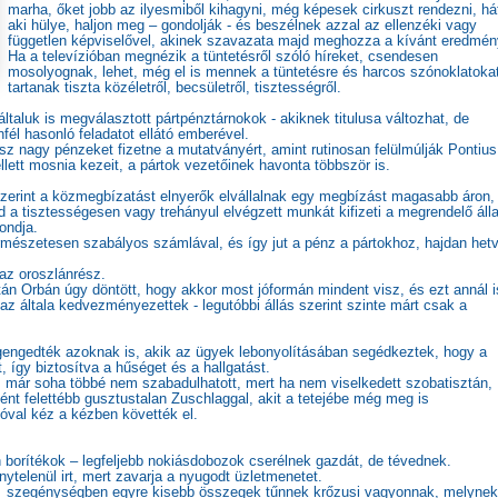
marha, őket jobb az ilyesmiből kihagyni, még képesek cirkuszt rendezni, há
aki hülye, haljon meg – gondolják - és beszélnek azzal az ellenzéki vagy
független képviselővel, akinek szavazata majd meghozza a kívánt eredmén
Ha a televízióban megnézik a tüntetésről szóló híreket, csendesen
mosolyognak, lehet, még el is mennek a tüntetésre és harcos szónoklatoka
tartanak tiszta közéletről, becsületről, tisztességről.
ltaluk is megválasztott pártpénztárnokok - akiknek titulusa változhat, de
nfél hasonló feladatot ellátó emberével.
z nagy pénzeket fizetne a mutatványért, amint rutinosan felülmúlják Pontius
llett mosnia kezeit, a pártok vezetőinek havonta többször is.
szerint a közmegbízatást elnyerők elvállalnak egy megbízást magasabb áron,
 a tisztességesen vagy trehányul elvégzett munkát kifizeti a megrendelő áll
ondja.
ermészetesen szabályos számlával, és így jut a pénz a pártokhoz, hajdan het
 az oroszlánrész.
tán Orbán úgy döntött, hogy akkor most jóformán mindent visz, és ezt annál i
z általa kedvezményezettek - legutóbbi állás szerint szinte márt csak a
gengedték azoknak is, akik az ügyek lebonyolításában segédkeztek, hogy a
 így biztosítva a hűséget és a hallgatást.
 az már soha többé nem szabadulhatott, mert ha nem viselkedett szobatisztán,
ént felettébb gusztustalan Zuschlaggal, akit a tetejébe még meg is
rtóval kéz a kézben követték el.
 borítékok – legfeljebb nokiásdobozok cserélnek gazdát, de tévednek.
ytelenül irt, mert zavarja a nyugodt üzletmenetet.
s szegénységben egyre kisebb összegek tűnnek krőzusi vagyonnak, melynek