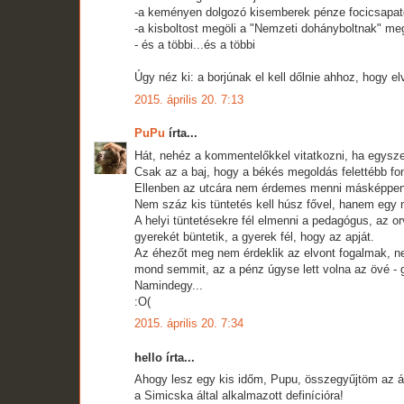
-a keményen dolgozó kisemberek pénze focicsapat
-a kisboltost megöli a "Nemzeti dohányboltnak" meg
- és a többi...és a többi
Úgy néz ki: a borjúnak el kell dőlnie ahhoz, hogy elv
2015. április 20. 7:13
PuPu
írta...
Hát, nehéz a kommentelőkkel vitatkozni, ha egyszer
Csak az a baj, hogy a békés megoldás felettébb fon
Ellenben az utcára nem érdemes menni másképpen, 
Nem száz kis tüntetés kell húsz fővel, hanem egy n
A helyi tüntetésekre fél elmenni a pedagógus, az orv
gyerekét büntetik, a gyerek fél, hogy az apját.
Az éhezőt meg nem érdeklik az elvont fogalmak, n
mond semmit, az a pénz úgyse lett volna az övé - 
Namindegy...
:O(
2015. április 20. 7:34
hello írta...
Ahogy lesz egy kis időm, Pupu, összegyűjtöm az ált
a Simicska által alkalmazott definícióra!