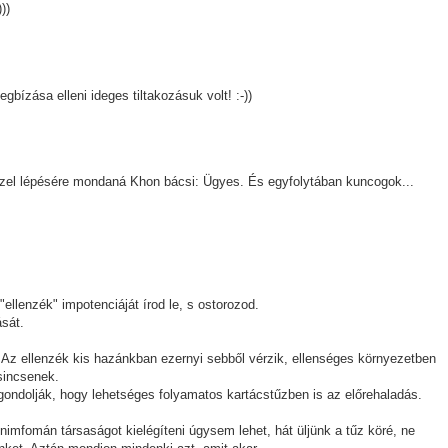
))
bízása elleni ideges tiltakozásuk volt! :-))
üsszel lépésére mondaná Khon bácsi: Ügyes. És egyfolytában kuncogok...
llenzék" impotenciáját írod le, s ostorozod.
sát.
 Az ellenzék kis hazánkban ezernyi sebből vérzik, ellenséges környezetben
 sincsenek.
gondolják, hogy lehetséges folyamatos kartácstűzben is az előrehaladás.
nimfomán társaságot kielégíteni úgysem lehet, hát üljünk a tűz köré, ne