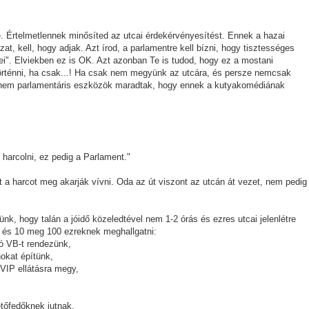
 Értelmetlennek minősíted az utcai érdekérvényesítést. Ennek a hazai
at, kell, hogy adjak. Azt írod, a parlamentre kell bízni, hogy tisztességes
ei". Elviekben ez is OK. Azt azonban Te is tudod, hogy ez a mostani
örténni, ha csak...! Ha csak nem megyünk az utcára, és persze nemcsak
k a nem parlamentáris eszközök maradtak, hogy ennek a kutyakomédiának
 harcolni, ez pedig a Parlament."
 a harcot meg akarják vívni. Oda az út viszont az utcán át vezet, nem pedig
ünk, hogy talán a jóidő közeledtével nem 1-2 órás és ezres utcai jelenlétre
 és 10 meg 100 ezreknek meghallgatni:
zó VB-t rendezünk,
okat építünk,
VIP ellátásra megy,
etőfedőknek jutnak,