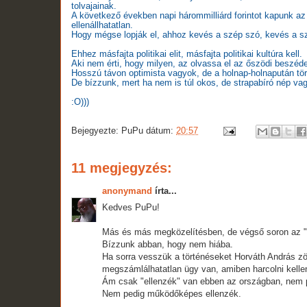
tolvajainak.
A következő években napi hárommilliárd forintot kapunk az 
ellenállhatatlan.
Hogy mégse lopják el, ahhoz kevés a szép szó, kevés a s
Ehhez másfajta politikai elit, másfajta politikai kultúra kell.
Aki nem érti, hogy milyen, az olvassa el az őszödi beszéd
Hosszú távon optimista vagyok, de a holnap-holnapután tör
De bízzunk, mert ha nem is túl okos, de strapabíró nép va
:O)))
Bejegyezte:
PuPu
dátum:
20:57
11 megjegyzés:
anonymand
írta...
Kedves PuPu!
Más és más megközelítésben, de végső soron az "el
Bízzunk abban, hogy nem hiába.
Ha sorra vesszük a történéseket Horváth András zöl
megszámlálhatatlan ügy van, amiben harcolni kellene
Ám csak "ellenzék" van ebben az országban, nem p
Nem pedig működőképes ellenzék.