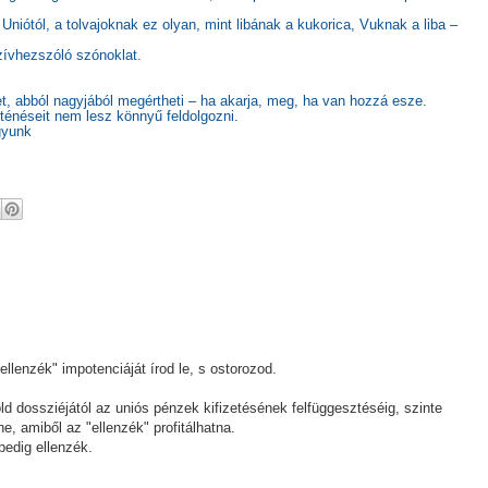
Uniótól, a tolvajoknak ez olyan, mint libának a kukorica, Vuknak a liba –
zívhezszóló szónoklat.
et, abból nagyjából megértheti – ha akarja, meg, ha van hozzá esze.
ténéseit nem lesz könnyű feldolgozni.
gyunk
lenzék" impotenciáját írod le, s ostorozod.
d dossziéjától az uniós pénzek kifizetésének felfüggesztéséig, szinte
, amiből az "ellenzék" profitálhatna.
edig ellenzék.