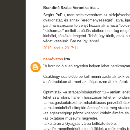
Brandtné Szalai Veronika írta...
Segíts PuPu, mert belekeveredtem az okfejtésedbe.
gyakorlatát, és annak "eredményességét" látva, igaz
pártfinanszírozási törvényt hozzanak a haza "bölcs
"kétharmad" mellett a büdös életben nem fog megt
kiabálni, táblákat lengetni. Tehát úgy tűnik, csa
véget vessünk. Bár ne így lenne!
2015. április 20. 7:11
nemóvatos
írta...
"A korrupció ellen egyetlen helyen lehet hatékonyan
Csakhogy oda előbb be kell menni azoknak akik ezt
a pártirodákon át, mert azt látjuk ezen át kik jártak.
Optimisták --a strapabíróságunkon túl-- amiatt lehet
lehet számítani, hanem hosszasan lehet elmondani
-a mozgáskorlátozottak rehabilitációs pénzéből ús
-a rokkantakéból olimpián ácsingózunk meg stadion
-az egészségügy pénze központi kórház álmára és 
-az oktatásé múzeumi negyedre,
-a kultúráé a Gyagyás várba költöztetésére,
-a vidék megélhetését jelentő földek a műkörmös t