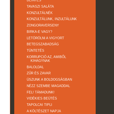
BEINTÉS
TAVASZI SALÁTA
KONZULTÁLNÉK
KONZULTÁLUNK, INZULTÁLUNK
ZONGORAVERSENY
BIRKA-E VAGY?
LETÖRÖLNI A VIGYORT
BETEGSZABADSÁG
TÜNTETÉS
KORRUPCIÓ AZ, AMIBŐL
KIHAGYNAK
BALOLDAL
ZŰR ÉS ZAVAR
ÚSZUNK A BOLDOGSÁGBAN
NÉZZ SZEMBE MAGADDAL
FEL! TÁMADUNK!
VIDÉKIES BEÜTÉS
TAPOLCAI TIPLI
A KÖLTÉSZET NAPJA