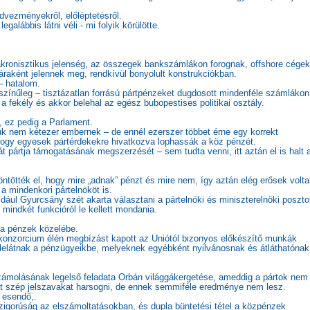
dvezményekről, előléptetésről.
alábbis látni véli - mi folyik körülötte.
kronisztikus jelenség, az összegek bankszámlákon forognak, offshore cégek
raként jelennek meg, rendkívül bonyolult konstrukciókban.
– hatalom.
zínűleg – tisztázatlan forrású pártpénzeket dugdosott mindenféle számlákon
 fekély és akkor belehal az egész bubopestises politikai osztály.
, ez pedig a Parlament.
juk nem kétezer embernek – de ennél ezerszer többet érne egy korrekt
, hogy egyesek pártérdekekre hivatkozva lophassák a köz pénzét.
t pártja támogatásának megszerzését – sem tudta venni, itt aztán el is halt 
öntötték el, hogy mire „adnak” pénzt és mire nem, így aztán elég erősek volt
a mindenkori pártelnököt is.
ldául Gyurcsány szét akarta választani a pártelnöki és miniszterelnöki poszto
 mindkét funkcióról le kellett mondania.
 a pénzek közelébe.
 konzorcium élén megbízást kapott az Uniótól bizonyos előkészítő munkák
belelátnak a pénzügyeikbe, melyeknek egyébként nyilvánosnak és átláthatónak
zámolásának legelső feladata Orbán világgákergetése, ameddig a pártok nem
lehet szép jelszavakat harsogni, de ennek semmiféle eredménye nem lesz.
 esendő,.
szigorúság az elszámoltatásokban, és dupla büntetési tétel a közpénzek