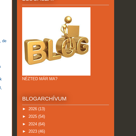
, de
a
NÉZTED MÁR MA?
ak
t,
BLOGARCHÍVUM
►
2026
(13)
►
2025
(54)
►
2024
(64)
►
2023
(46)