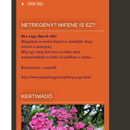
►
2009
(85)
NETREGÉNY? MIFENE IS EZ?
Itt a vége, fuss el véle!
Megjelent az utolsó fejezet is, reméljük, hogy
tetszett a netregény.
Még egy ideig fent lesz az oldal, mert
reménykedünk további olvasókban is, hátha...
Köszönettel: a szerzők
http://www.pupublogja.hu/p/blog-page.html
KERTIMÁDÓ