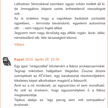
Láthatóan Simicskával szemben ugyan orbán mellett áll ki,
de önmagához képest szinte érthetetlenül visszafogott
volt...
Az is érdekes hogy a napokban bedobott zürösebb
ügyekben, - terrorista bevándorló, egyetemi autonómia
stb... - nem nagyon foglal állást.
Jegyzem nem nagy dicsőség egy afféle rogán, lázár, tállai,
németszilárd stb. féle társaságból kitünni.
Válasz
Kapat
2015. április 28. 15:26
Egy igazi "virágszállal" bővíteném a fidesz arcképcsarnokát.
Tegnap miközben hallgattam Hegedüs Zsuzsa díszes
szereplését az ATV-ben, egy karekasztal résztvevőjeként,
tökéletes képet alkothattam magáról a fideszről.
Amit ez a nő rendezett, az egyszerűen el sem mondható.
Az volt az érzésem, hogy egyszemélyben ő a fidesz
megtestesítője.
Tipikus alakja az "egy percig sem volt szimpatikus"
érzésnek.