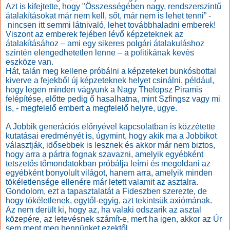
Azt is kifejtette, hogy "Összességében nagy, rendszerszintű
átalakításokat már nem kell, sőt, már nem is lehet tenni” -
nincsen itt semmi látnivaló, lehet továbbhaladni emberek!
Viszont az emberek fejében lévő képzeteknek az
átalakításához – ami egy sikeres polgári átalakuláshoz
szintén elengedhetetlen lenne – a politikának kevés
eszköze van.
Hát, talán meg kellene próbálni a képzeteket bunkósbottal
kiverve a fejekből új képzeteknek helyet csinálni, például,
hogy legen minden vágyunk a Nagy Thelopsz Piramis
felépítése, előtte pedig ő hasalhatna, mint Szfingsz vagy mi
is, - megfelelő embert a megfelelő helyre, ugye.
A Jobbik generációs előnyével kapcsolatban is közzétette
kutatásai eredményét is, úgymint, hogy akik ma a Jobbikot
választják, idősebbek is lesznek és akkor már nem biztos,
hogy arra a pártra fognak szavazni, amelyik egyébként
tetszetős tőmondatokban próbálja leírni és megoldani az
egyébként bonyolult világot, hanem arra, amelyik minden
tökéletlensége ellenére már letett valamit az asztalra.
Gondolom, ezt a tapasztalatát a Fideszben szerezte, de
hogy tökéletlenek, egytől-egyig, azt tekintsük axiómának.
Az nem derült ki, hogy az, ha valaki odszarik az asztal
közepére, az letevésnek számít-e, mert ha igen, akkor az Úr
sem ment meg bennünket ezektől…