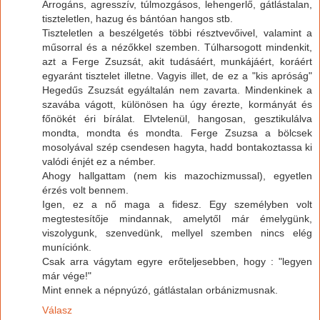
Arrogáns, agresszív, túlmozgásos, lehengerlő, gátlástalan,
tiszteletlen, hazug és bántóan hangos stb.
Tiszteletlen a beszélgetés többi résztvevőivel, valamint a
műsorral és a nézőkkel szemben. Túlharsogott mindenkit,
azt a Ferge Zsuzsát, akit tudásáért, munkájáért, koráért
egyaránt tisztelet illetne. Vagyis illet, de ez a "kis apróság"
Hegedűs Zsuzsát egyáltalán nem zavarta. Mindenkinek a
szavába vágott, különösen ha úgy érezte, kormányát és
főnökét éri bírálat. Elvtelenül, hangosan, gesztikulálva
mondta, mondta és mondta. Ferge Zsuzsa a bölcsek
mosolyával szép csendesen hagyta, hadd bontakoztassa ki
valódi énjét ez a némber.
Ahogy hallgattam (nem kis mazochizmussal), egyetlen
érzés volt bennem.
Igen, ez a nő maga a fidesz. Egy személyben volt
megtestesítője mindannak, amelytől már émelygünk,
viszolygunk, szenvedünk, mellyel szemben nincs elég
muníciónk.
Csak arra vágytam egyre erőteljesebben, hogy : "legyen
már vége!"
Mint ennek a népnyúzó, gátlástalan orbánizmusnak.
Válasz