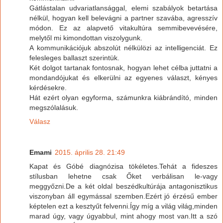
Gátlástalan udvariatlansággal, elemi szabályok betartása
nélkül, hogyan kell belevágni a partner szavába, agresszív
módon. Ez az alapvető vitakultúra semmibevevésére,
melytől mi kimondottan viszolygunk.
A kommunikációjuk abszolút nélkülözi az intelligenciát. Ez
felesleges ballaszt szerintük.
Két dolgot tartanak fontosnak, hogyan lehet célba juttatni a
mondandójukat és elkerülni az egyenes választ, kényes
kérdésekre.
Hát ezért olyan egyforma, számunkra kiábrándító, minden
megszólalásuk.
Válasz
Emami
2015. április 28. 21:49
Kapat és Góbé diagnózisa tökéletes.Tehát a fideszes
stílusban lehetne csak Őket verbálisan le-vagy
meggyőzni.De a két oldal beszédkultúrája antagonisztikus
viszonyban áll egymással szemben.Ezért jó érzésű ember
képtelen ezt a kesztyűt felvenni.Így míg a világ világ,minden
marad úgy, vagy úgyabbul, mint ahogy most van.Itt a szó