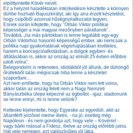
elpöttyintette Kövér nevét.
Ez a helyzet haladéktalan intézkedésre késztette a könnyen
dühbe hozható Bajuszkirályt, aki így arra érzett késztetést,
hogy csípőből azonnal hűségnyilatkozatot tegyen,
Ennek során kifejtette, hogy "Orbán Viktor politikai
képességei a mai magyar mezőnyben páratlanok".
Továbbá, „ha más pártokban is lenne legalább egy-egy
Orbán Viktorhoz hasonló képességű ember, aki nemcsak a
politika napi gyakorlatának végrehajtásában kivételes,
hanem a koncepcióalkotásban, a dolgok egyben- és
átlátásában is, akkor az ország az elmúlt 25 évben előbbre
jutott volna".
Belegondolni is rettenetes, idiótákból jól állunk, de dühöngő
őrültekből talán mégiscsak hiba lenne a készletet
szaporítani…
Azt nem említette, hogy ha Orbán Viktor nem lett volna,
akkor talán az ország felett nem a Nagy Nemzeti
Bányászbéka ülepe képezné az égboltot - igaz, stadionunk
se lenne ennyi, mi is lenne velünk?
Ketteske kijelentette, hogy Egyeske az egyedüli, akit az
államférfi jelzővel merne illetni, - na jó, esetleg még
Napóleon - és nem gondolja azt, hogy vele – Kövérrel -
vagy bárki mással a Fidesz, illetve az ország előrébb jutna.
Hát vele nemigen, ezt valószínűleg jól látja.