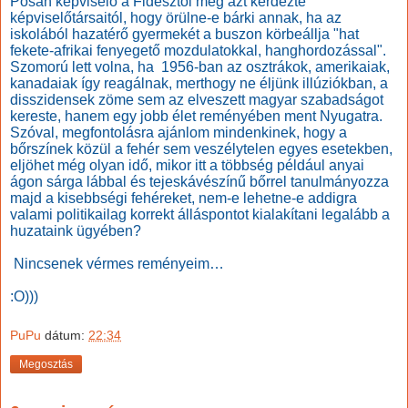
Pósán képviselő a Fidesztől meg azt kérdezte
képviselőtársaitól, hogy örülne-e bárki annak, ha az
iskolából hazatérő gyermekét a buszon körbeállja "hat
fekete-afrikai fenyegető mozdulatokkal, hanghordozással".
Szomorú lett volna, ha
1956-ban az osztrákok, amerikaiak,
kanadaiak így reagálnak, merthogy ne éljünk illúziókban, a
disszidensek zöme sem az elveszett magyar szabadságot
kereste, hanem egy jobb élet reményében ment Nyugatra.
Szóval, megfontolásra ajánlom mindenkinek, hogy a
bőrszínek közül a fehér sem veszélytelen egyes esetekben,
eljöhet még olyan idő, mikor itt a többség például anyai
ágon sárga lábbal és tejeskávészínű bőrrel tanulmányozza
majd a kisebbségi fehéreket, nem-e lehetne-e addigra
valami politikailag korrekt álláspontot kialakítani legalább a
huzataink ügyében?
Nincsenek vérmes reményeim…
:O)))
PuPu
dátum:
22:34
Megosztás