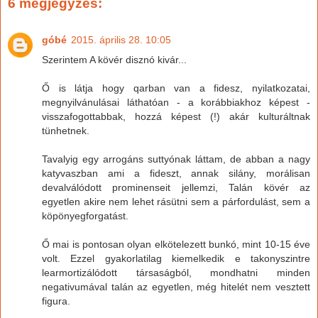
6 megjegyzés:
góbé
2015. április 28. 10:05
Szerintem A kövér disznó kivár...
Ő is látja hogy qarban van a fidesz, nyilatkozatai,
megnyilvánulásai láthatóan - a korábbiakhoz képest -
visszafogottabbak, hozzá képest (!) akár kulturáltnak
tünhetnek.
Tavalyig egy arrogáns suttyónak láttam, de abban a nagy
katyvaszban ami a fideszt, annak silány, morálisan
devalválódott prominenseit jellemzi, Talán kövér az
egyetlen akire nem lehet rásütni sem a párfordulást, sem a
köpönyegforgatást.
Ő mai is pontosan olyan elkötelezett bunkó, mint 10-15 éve
volt. Ezzel gyakorlatilag kiemelkedik e takonyszintre
learmortizálódott társaságból, mondhatni minden
negativumával talán az egyetlen, még hitelét nem vesztett
figura.