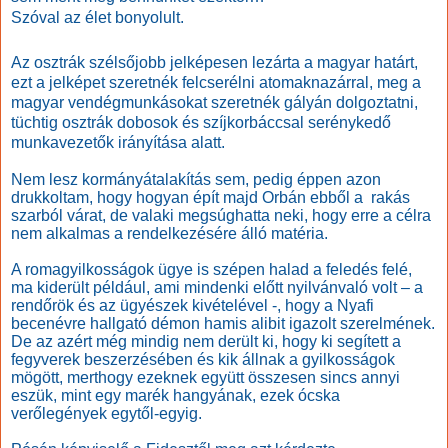
Szóval az élet bonyolult.
Az osztrák szélsőjobb jelképesen lezárta a magyar határt,
ezt a jelképet szeretnék felcserélni atomaknazárral, meg a
magyar vendégmunkásokat szeretnék gályán dolgoztatni,
tüchtig osztrák dobosok és szíjkorbáccsal serénykedő
munkavezetők irányítása alatt.
Nem lesz kormányátalakítás sem, pedig éppen azon
drukkoltam, hogy hogyan épít majd Orbán ebből a
rakás
szarból várat, de valaki megsúghatta neki, hogy erre a célra
nem alkalmas a rendelkezésére álló matéria.
A romagyilkosságok ügye is szépen halad a feledés felé,
ma kiderült például, ami mindenki előtt nyilvánvaló volt – a
rendőrök és az ügyészek kivételével -, hogy a Nyafi
becenévre hallgató démon hamis alibit igazolt szerelmének.
De az azért még mindig nem derült ki, hogy ki segített a
fegyverek beszerzésében és kik állnak a gyilkosságok
mögött, merthogy ezeknek együtt összesen sincs annyi
eszük, mint egy marék hangyának, ezek ócska
verőlegények egytől-egyig.