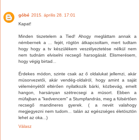
góbé
2015. április 28. 17:01
Kapat!
Minden tiszetelem a Tied! Ahogy megláttam annak a
némbernek a ... fejét, rögtön átkapcsoltam, mert tudtam
hogy hogy a tv készülékem veszélyeztetése nélkül nem
nem tudnám elviselni recsegő harsogását. Elismerésem,
hogy végig birtad...
Érdekes módon, szinte csak az ő oldalukat jellemzi, akár
müsorvezetői, akár vendég-oldalról, hogy amint a saját
véleményétől eltérően nyilatkozik bárki, közbevág, emelt
hangon, harsányan szétrecsegi a müsort. Ebben a
müfajban a "kedvencem" a Stumpfandrás, meg a fülsértően
recsegő mandineres gyerek. ( a nevét valahogy
megjegyezni nem tudom... talán az egészséges életösztön
lehet az oka...)
Válasz