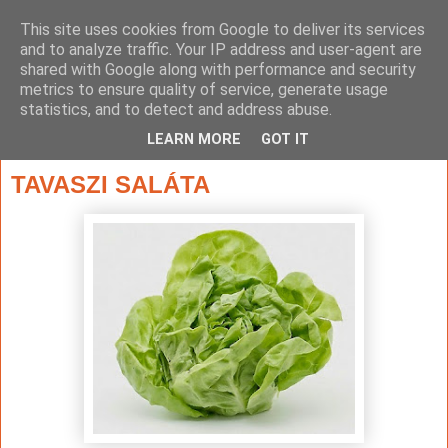
This site uses cookies from Google to deliver its services
and to analyze traffic. Your IP address and user-agent are
shared with Google along with performance and security
metrics to ensure quality of service, generate usage
statistics, and to detect and address abuse.
▼
LEARN MORE
GOT IT
2015. április 27., hétfő
TAVASZI SALÁTA