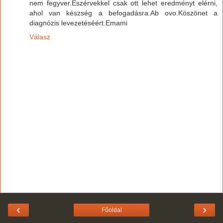
nem fegyver.Észérvekkel csak ott lehet eredményt elérni,
ahol van készség a befogadásra.Ab ovo.Köszönet a
diagnózis levezetéséért.Emami
Válasz
‹
›
Főoldal