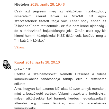
Névtelen
2015. április 28. 19:46
Csak azt jegyzem meg az előzőkben írtakhoz,hogy
ismereteim szerint Kövér az MSZMP KB. egyik
szervezetének fizetett tagja volt, Lehet hogy ebben az
"állásában" nem tett semmit - ez tőle nem lenne ujdonság -
de a törleszkedő hajlandóságát jelzi. Orbán csak egy kis
himmi-hummi középiskolai KISZ titkár volt, később meg a
"mi kutyánk kölyke."
Válasz
Kapat
2015. április 28. 20:10
góbé 17:01
Ezeket a szélhámosokat Németh Erzsébet a fidesz
kommunikációs tanácsadója tanítja erre a rettenetes
stílusra.
Arra, hogyan kell azonos idő alatt kétszer annyit mondani,
mint a beszélgető partner. Valamint azokra a fortélyokra,
milyen átkötésekkel kell bármely kérdés megválaszolását
átterelni egy olyan témára, amit ők szeretnének
kommunikálni.