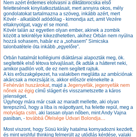
Nem azért érdemes elolvasni a diktátorocska első
felettesének kinyilatkoztatásait, mert annyira okos, mély
gondolatokat tartalmazna a szöveg, inkább azért, mert
Kövér - alkatából adódólag - kimondja azt, amit Vezére
eltaknyolgat, vagy el se mond.
Kövér talán az egyetlen olyan ember, akinek a zombik
között a tekintélye kikezdhetetlen, akihez Orbán nem nyúlna
hozzá sohasem, habár ez a „sohasem” Simicska
talonbatétele óta inkább „egyelőre”.
Orbán hatalmát kollégiumi diáktársai alapozták meg, ök.
segítették első tétova tolvajlásait, ők adták a hátteret neki,
amikor padlón volt, de ez nem segített rajtuk.
A kis erőszakgépezet, ha valakiben meglátta az ambíciónak
akárcsak a morzsáját is, akkor először elénekelte a
Fehérvári huszárokat
, majd a
Jegenyefák, jegenyefák nem
nőnek az égig
című slágert és visszametszette a káros
jelenséget.
Úgyhogy mára már csak az maradt mellette, aki olyan
terepszínű, hogy a liba is reápottyant, ha felette repül, meg a
molyrágta csitri
, aki lassan olyan nőben, mint Andy Vajna
pasiban, -
továbbá Őfelsége Udvari Bolondja…
Most viszont, hogy Süsü király hatalma kornyadozni kezdett,
és mint wishful thinking felmerült az utódlás kérdése, valaki