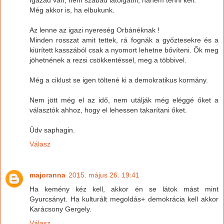
Igazad van, nem szabad latolgatni, hanem tenni kell.
Még akkor is, ha elbukunk.
Az lenne az igazi nyereség Orbánéknak !
Minden rosszat amit tettek, rá fognák a győztesekre és a
kiürített kasszából csak a nyomort lehetne bővíteni. Ők meg
jöhetnének a rezsi csökkentéssel, meg a többivel.
Még a ciklust se igen töltené ki a demokratikus kormány.
Nem jött még el az idő, nem utálják még eléggé őket a
választók ahhoz, hogy el lehessen takarítani őket.
Üdv saphagin.
Válasz
majoranna
2015. május 26. 19:41
Ha kemény kéz kell, akkor én se látok mást mint
Gyurcsányt. Ha kulturált megoldás+ demokrácia kell akkor
Karácsony Gergely.
Válasz