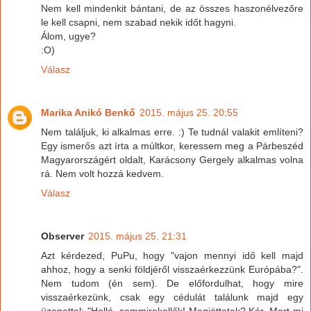
Nem kell mindenkit bántani, de az összes haszonélvezőre
le kell csapni, nem szabad nekik időt hagyni.
Álom, ugye?
:O)
Válasz
Marika Anikó Benkő
2015. május 25. 20:55
Nem találjuk, ki alkalmas erre. :) Te tudnál valakit említeni?
Egy ismerős azt írta a múltkor, keressem meg a Párbeszéd
Magyarországért oldalt, Karácsony Gergely alkalmas volna
rá. Nem volt hozzá kedvem.
Válasz
Observer
2015. május 25. 21:31
Azt kérdezed, PuPu, hogy "vajon mennyi idő kell majd
ahhoz, hogy a senki földjéről visszaérkezzünk Európába?".
Nem tudom (én sem). De előfordulhat, hogy mire
visszaérkezünk, csak egy cédulát találunk majd egy