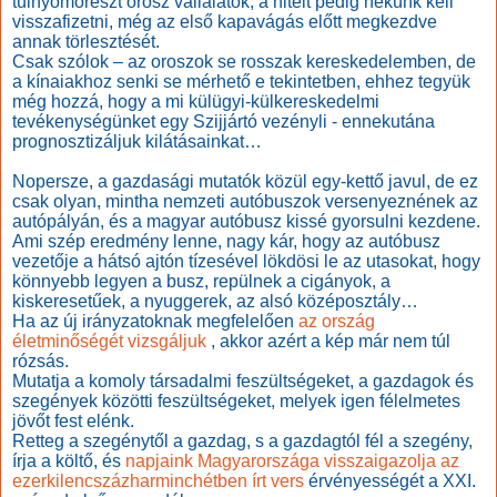
túlnyomórészt orosz vállalatok, a hitelt pedig nekünk kell
visszafizetni, még az első kapavágás előtt megkezdve
annak törlesztését.
Csak szólok – az oroszok se rosszak kereskedelemben, de
a kínaiakhoz senki se mérhető e tekintetben, ehhez tegyük
még hozzá, hogy a mi külügyi-külkereskedelmi
tevékenységünket egy Szijjártó vezényli - ennekutána
prognosztizáljuk kilátásainkat…
Nopersze, a gazdasági mutatók közül egy-kettő javul, de ez
csak olyan, mintha nemzeti autóbuszok versenyeznének az
autópályán, és a magyar autóbusz kissé gyorsulni kezdene.
Ami szép eredmény lenne, nagy kár, hogy az autóbusz
vezetője a hátsó ajtón tízesével lökdösi le az utasokat, hogy
könnyebb legyen a busz, repülnek a cigányok, a
kiskeresetűek, a nyuggerek, az alsó középosztály…
Ha az új irányzatoknak megfelelően
az ország
életminőségét vizsgáljuk
, akkor azért a kép már nem túl
rózsás.
Mutatja a komoly társadalmi feszültségeket, a gazdagok és
szegények közötti feszültségeket, melyek igen félelmetes
jövőt fest elénk.
Retteg a szegénytől a gazdag, s a gazdagtól fél a szegény,
írja a költő, és
napjaink Magyarországa visszaigazolja az
ezerkilencszázharminchétben írt vers
érvényességét a XXI.