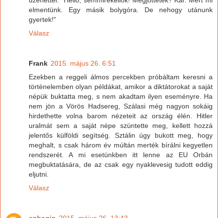
üzenettel: "Helló, semmirekellők! Megjöttetek? Kár. Mert mi
elmentünk. Egy másik bolygóra. De nehogy utánunk
gyertek!"
Válasz
Frank
2015. május 26. 6:51
Ezekben a reggeli álmos percekben próbáltam keresni a
történelemben olyan példákat, amikor a diktátorokat a saját
népük buktatta meg, s nem akadtam ilyen eseményre. Ha
nem jön a Vörös Hadsereg, Szálasi még nagyon sokáig
hirdethette volna barom nézeteit az ország élén. Hitler
uralmát sem a saját népe szüntette meg, kellett hozzá
jelentős külföldi segítség. Sztálin úgy bukott meg, hogy
meghalt, s csak három év múltán merték bírálni kegyetlen
rendszerét. A mi esetünkben itt lenne az EU Orbán
megbuktatására, de az csak egy nyaklevesig tudott eddig
eljutni.
Válasz