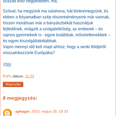
század első negyedében, ma.
Szóval, ha megyünk ma valahova, hát tönkremegyünk, és
ebben a folyamatban szép részeredményeink már vannak,
hiszen morálisan már a bányászbékát használjuk
fejfedőnek, virágzik a szolgalelkűség, az emberek – és
sajnos gyermekeik is - egyre butábbak, műveletlenebbek –
és egyre kiszolgáltatottabbak.
Vajon mennyi idő kell majd ahhoz, hogy a senki földjéről
visszaérkezzünk Európába?
:O)))
PuPu
dátum:
11:22
Megosztás
8 megjegyzés:
sphagin
2015. május 25. 19:33