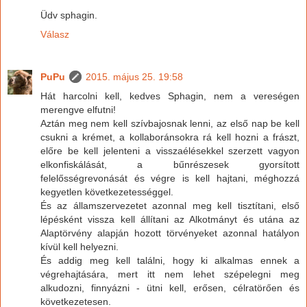
Üdv sphagin.
Válasz
PuPu
2015. május 25. 19:58
Hát harcolni kell, kedves Sphagin, nem a vereségen
merengve elfutni!
Aztán meg nem kell szívbajosnak lenni, az első nap be kell
csukni a krémet, a kollaboránsokra rá kell hozni a frászt,
előre be kell jelenteni a visszaélésekkel szerzett vagyon
elkonfiskálását, a bűnrészesek gyorsított
felelősségrevonását és végre is kell hajtani, méghozzá
kegyetlen következetességgel.
És az államszervezetet azonnal meg kell tisztítani, első
lépésként vissza kell állítani az Alkotmányt és utána az
Alaptörvény alapján hozott törvényeket azonnal hatályon
kívül kell helyezni.
És addig meg kell találni, hogy ki alkalmas ennek a
végrehajtására, mert itt nem lehet szépelegni meg
alkudozni, finnyázni - ütni kell, erősen, célratörően és
következetesen.