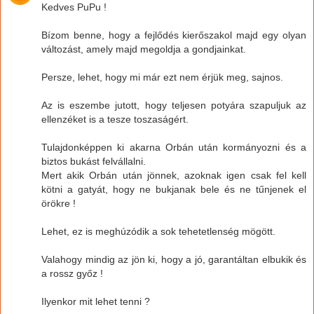
Kedves PuPu !
Bízom benne, hogy a fejlődés kierőszakol majd egy olyan
változást, amely majd megoldja a gondjainkat.
Persze, lehet, hogy mi már ezt nem érjük meg, sajnos.
Az is eszembe jutott, hogy teljesen potyára szapuljuk az
ellenzéket is a tesze toszaságért.
Tulajdonképpen ki akarna Orbán után kormányozni és a
biztos bukást felvállalni.
Mert akik Orbán után jönnek, azoknak igen csak fel kell
kötni a gatyát, hogy ne bukjanak bele és ne tűnjenek el
örökre !
Lehet, ez is meghúzódik a sok tehetetlenség mögött.
Valahogy mindig az jön ki, hogy a jó, garantáltan elbukik és
a rossz győz !
Ilyenkor mit lehet tenni ?