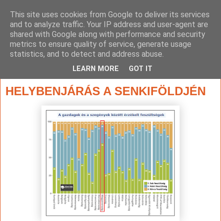
This site uses cookies from Google to deliver its services
and to analyze traffic. Your IP address and user-agent are
shared with Google along with performance and security
metrics to ensure quality of service, generate usage
statistics, and to detect and address abuse.
▼
LEARN MORE
GOT IT
2015. május 25., hétfő
HELYBENJÁRÁS A SENKIFÖLDJÉN