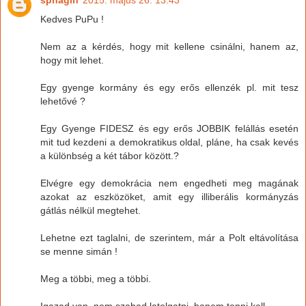
sphagin
2015. május 26. 13:43
Kedves PuPu !
Nem az a kérdés, hogy mit kellene csinálni, hanem az,
hogy mit lehet.
Egy gyenge kormány és egy erős ellenzék pl. mit tesz
lehetővé ?
Egy Gyenge FIDESZ és egy erős JOBBIK felállás esetén
mit tud kezdeni a demokratikus oldal, pláne, ha csak kevés
a különbség a két tábor között.?
Elvégre egy demokrácia nem engedheti meg magának
azokat az eszközöket, amit egy illiberális kormányzás
gátlás nélkül megtehet.
Lehetne ezt taglalni, de szerintem, már a Polt eltávolítása
se menne simán !
Meg a többi, meg a többi.