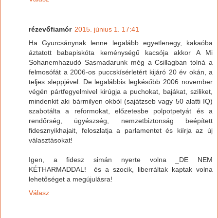
rézevőfiamór
2015. június 1. 17:41
Ha Gyurcsánynak lenne legalább egyetlenegy, kakaóba
áztatott babapiskóta keménységű kacsója akkor A Mi
Sohanemhazudó Sasmadarunk még a Csillagban tolná a
felmosófát a 2006-os puccskísérletért kijáró 20 év okán, a
teljes sleppjével. De legalábbis legkésőbb 2006 november
végén pártfegyelmivel kirúgja a puchokat, bajákat, sziliket,
mindenkit aki bármilyen okból (sajátzseb vagy 50 alatti IQ)
szabotálta a reformokat, előzetesbe polpotpetyát és a
rendőrség, ügyészség, nemzetbiztonság beépített
fidesznyikhajait, feloszlatja a parlamentet és kiírja az új
választásokat!
Igen, a fidesz simán nyerte volna _DE NEM
KÉTHARMADDAL!_ és a szocik, liberráltak kaptak volna
lehetőséget a megújulásra!
Válasz