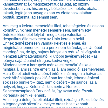
kamatoztathatják megszerzett tudásukat, az bizony
tévedésben van, hiszen egy bölcsész, aki hotelszobákat
takarít, legfeljebb anyagiakban és élettapasztalatban
profitál, szakmailag semmit sem.
Ami meg a keletre menetelést illeti, tehetségtelen és ostoba
kormányunk nem menetel semerre sem, hanem egy
érdekes kísérletet folytat - meg akarja valósítani a
despotikus államvezetést az Unió keretein belül.
Ennek természetesen vannak keleties elemei, és
méginkább lennének, ha a pénz nem kizárólag az Unióból
csordogálna, de így, sajnos kénytelen redukálni vágyait a
Nemzeti Lámpagyújtogató, ki utóbbi tevékenységét Rasi
leánya sajátlábairól elrugaszkodva végzi.
Mindenesetre a korrupció már keleti mértékű és keleti
mintára állami szintre emelt, az állam pedig ő, személyesen.
Ha a Kelet adott volna pénzt értünk, már régen a hatvanas
évek Albániájának pozíciójában lennénk, lehetne építeni
sok szép bunkert – igaz, nem olcsóért – de sajnos, az a
helyzet, hogy a Kelet már kiismerte a Nemzet
Sebesencsapkodó Farkincáját, így aztán még Észak-
Koreának sem kellenénk.
Ami meg a dolog üzleti oldalát illeti, ezidáig a Paksi bővítés
a legnagyobb sikerünk, melyre orosz hitelt kapnak