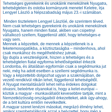
Tehetséges gyerekeink és unokáink menekülnek Nyugatra,
tehetségtelen és ostoba kormányunk menetel Keletre, írja
Lengyel László a Népszabadság május 23.-i számában.
Minden tiszteletem Lengyel Lászlóé, de szerintem téved.
Nem csak tehetséges gyerekeink és unokáink menekülnek
Nyugatra, hanem minden fiatal, akiben van csipetnyi
vállalkozó szellem, függetlenül attól, hogy tehetséges-e
vagy sem.
Mennek a képzettek, de mennek a képzetlenek is a
feketemosogatókba, a köztisztaságba – mindenhova, ahol
csak munkához és megélhetéshez jutnak.
Így dupla a veszteségünk, hiszen a tehetséges és a
tehetségtelen fiatal egyforma lehetőségekkel érkezik
Londonba, és általában egyformán csak a segédmunka jut
neki, még ha adott esetben a szellemi segédmunka is.
Vagy a képzettebb dolgozhat ugyan a szakmájában, de
vezető rendkívül ritkán lehet, függetlenül tehetségétől.
A Nyugat mentalitásáról lehet néha érdekes dolgokat
olvasni, beleértve olyanokat is, hogy a kelet-európai –
köztük a magyar - munkavállalót kevesebbre tartják, mint a
Nemzetközösség országaiból érkezetteket, akik úgy-ahogy,
de a brit kultúra emlőin nevelkedtek.
A magyar szeret lenézni másokat, megrázó élmény lehet,
amikor szembetalálkozik azzal a helyzettel, hogy még a