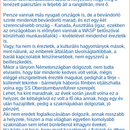
lenézett pakisztáni is feljebb áll a ranglétrán, mint ő.
Persze vannak más nyugati országok is, de a bevándorló
szinte mindenütt bevándorló marad, és ezt egy-két
szerencsésebb ország – Kanada, Ausztrália (igaz, ezekben
az országokban is előnyben vannak a WASP betűszóval
körülírható munkavállalók) – kivételével mindenhol éreztetik
is.
Vagy, ha nem is éreztetik, a kulturális hagyományok mások,
mint nálunk, az emberek általában távolságtartóbbak, a
baráti kapcsolatok felszínesebbek, nem egyszerű a
beilleszkedés.
Mikor a lányom Németországban dolgozott, nem tudta
elviselni, hogy bár mindenki kedves volt velük, mégis
eléggé elszigeteltnek érezték magukat, pedighát a férje –
küllemét tekintve - bármelyik háborús filmben eljátszhatta
volna egy SS Obersturmbannführer szerepét.
Lehet, ha kint maradnak, az évek során javult volna ez a
helyzet, de kétségkívül ez volt a fő oka annak, hogy egy év
után hazajöttek, pedig a szakmájukban dolgoztak, jó
pénzért.
Aki nem eredeti foglalkozásában dolgozik, annak rosszabb
a helyzete, hiszen a mai világban egyetlen komolyabb
szakmában sem lehet büntetlenül kihagyni éveket.
Ha bárki azt hiszi, hogy majd hazatérnek a fiatalok és itthon