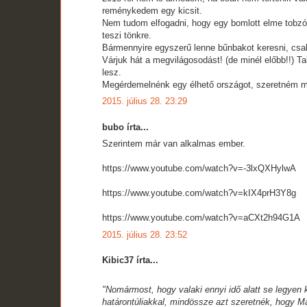
reménykedem egy kicsit.
Nem tudom elfogadni, hogy egy bomlott elme tobzód
teszi tönkre.
Bármennyire egyszerű lenne bűnbakot keresni, csak
Várjuk hát a megvilágosodást! (de minél előbb!!) Ta
lesz.
Megérdemelnénk egy élhető országot, szeretném m
2015. július 28. 23:29
bubo írta...
Szerintem már van alkalmas ember.
https://www.youtube.com/watch?v=-3lxQXHylwA
https://www.youtube.com/watch?v=kIX4prH3Y8g
https://www.youtube.com/watch?v=aCXt2h94G1A
2015. július 28. 23:52
Kibic37 írta...
"Nomármost, hogy valaki ennyi idő alatt se legyen 
határontúliakkal, mindössze azt szeretnék, hogy Ma