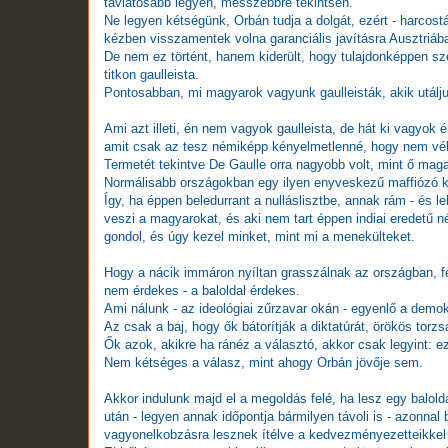
távlatosabb legyen, messzebbre tekintsen.
Ne legyen kétségünk, Orbán tudja a dolgát, ezért - harcost
kézben visszamentek volna garanciális javításra Ausztriáb
De nem ez történt, hanem kiderült, hogy tulajdonképpen sze
titkon gaulleista.
Pontosabban, mi magyarok vagyunk gaulleisták, akik utál
Ami azt illeti, én nem vagyok gaulleista, de hát ki vagyo
amit csak az tesz némiképp kényelmetlenné, hogy nem véle
Termetét tekintve De Gaulle orra nagyobb volt, mint ő mag
Normálisabb országokban egy ilyen enyveskezű maffiózó két
Így, ha éppen beledurrant a nulláslisztbe, annak rám - és 
veszi a magyarokat, és aki nem tart éppen indiai eredetű n
gondol, és úgy kezel minket, mint mi a menekülteket.
Hogy a nácik immáron nyíltan grasszálnak az országban, f
nem érdekes - a baloldal érdekes.
Ami nálunk - az ideológiai zűrzavar okán - egyenlő a demokr
Az csak a baj, hogy ők bátorítják a diktatúrát, örökös tor
Ők azok, akikre ha ránéz a választó, akkor csak legyint:
Nem kétséges a válasz, mint ahogy Orbán jövője sem.
Akkor indulunk majd el a megoldás felé, ha lesz egy balold
után - legyen annak időpontja bármilyen távoli is - azonnal
vagyonelkobzásra lesznek ítélve a kedvezményezetteikkel