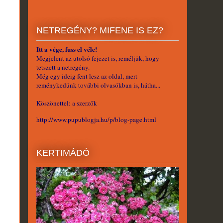
NETREGÉNY? MIFENE IS EZ?
Itt a vége, fuss el véle!
Megjelent az utolsó fejezet is, reméljük, hogy
tetszett a netregény.
Még egy ideig fent lesz az oldal, mert
reménykedünk további olvasókban is, hátha...
Köszönettel: a szerzők
http://www.pupublogja.hu/p/blog-page.html
KERTIMÁDÓ