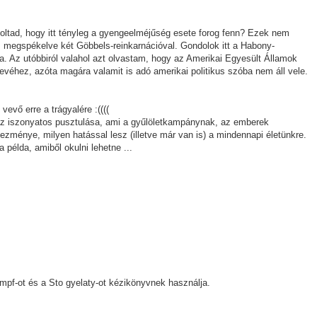
tad, hogy itt tényleg a gyengeelméjűség esete forog fenn? Ezek nem
megspékelve két Göbbels-reinkarnációval. Gondolok itt a Habony-
ra. Az utóbbiról valahol azt olvastam, hogy az Amerikai Egyesült Államok
éhez, azóta magára valamit is adó amerikai politikus szóba nem áll vele.
evő erre a trágyalére :((((
az iszonyatos pusztulása, ami a gyűlöletkampánynak, az emberek
ezménye, milyen hatással lesz (illetve már van is) a mindennapi életünkre.
példa, amiből okulni lehetne ...
pf-ot és a Sto gyelaty-ot kézikönyvnek használja.