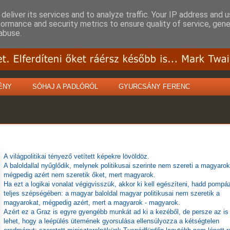
deliver its services and to analyze traffic. Your IP address and 
formance and security metrics to ensure quality of service, gen
abuse.
ÉNY
SÓHAJ A PADLÓRÓL
GYURCSÁNY FERENC
A világpolitikai tényező vetített képekre lövöldöz.
A baloldallal nyűglődik, melynek politikusai szerinte nem szereti a magyarok
mégpedig azért nem szeretik őket, mert magyarok.
Ha ezt a logikai vonalat végigvisszük, akkor ki kell egészíteni, hadd pomp
teljes szépségében: a magyar baloldal magyar politikusai nem szeretik a
magyarokat, mégpedig azért, mert a magyarok - magyarok.
Azért ez a Graz is egyre gyengébb munkát ad ki a kezéből, de persze az is
lehet, hogy a leépülés ütemének gyorsulása ellensúlyozza a kétségtelen