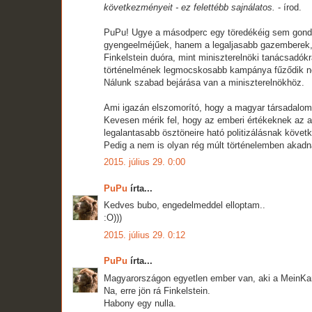
következményeit - ez felettébb sajnálatos.
- írod.
PuPu! Ugye a másodperc egy töredékéig sem gondol
gyengeelméjűek, hanem a legaljasabb gazemberek, 
Finkelstein duóra, mint miniszterelnöki tanácsadók
történelmének legmocskosabb kampánya fűződik nev
Nálunk szabad bejárása van a miniszterelnökhöz.
Ami igazán elszomorító, hogy a magyar társadalom v
Kevesen mérik fel, hogy az emberi értékeknek az 
legalantasabb ösztöneire ható politizálásnak követk
Pedig a nem is olyan rég múlt történelemben akadna 
2015. július 29. 0:00
PuPu
írta...
Kedves bubo, engedelmeddel elloptam..
:O)))
2015. július 29. 0:12
PuPu
írta...
Magyarországon egyetlen ember van, aki a MeinKam
Na, erre jön rá Finkelstein.
Habony egy nulla.