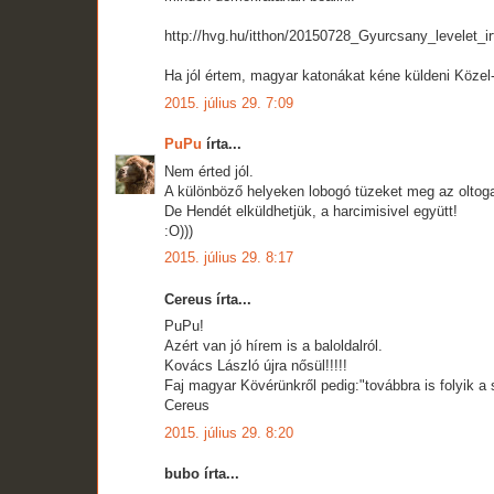
http://hvg.hu/itthon/20150728_Gyurcsany_levelet_i
Ha jól értem, magyar katonákat kéne küldeni Közel-
2015. július 29. 7:09
PuPu
írta...
Nem érted jól.
A különböző helyeken lobogó tüzeket meg az oltoga
De Hendét elküldhetjük, a harcimisivel együtt!
:O)))
2015. július 29. 8:17
Cereus írta...
PuPu!
Azért van jó hírem is a baloldalról.
Kovács László újra nősül!!!!!
Faj magyar Kövérünkről pedig:"továbbra is folyik a 
Cereus
2015. július 29. 8:20
bubo írta...