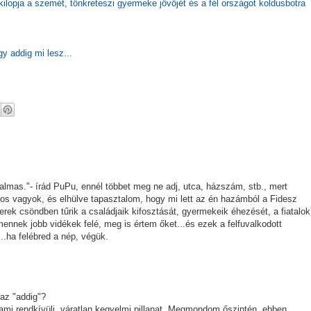
kilopja a szemét, tönkreteszi gyermeke jövőjét és a fél országot koldusbotra
gy addig mi lesz...
lkalmas."- írád PuPu, ennél többet meg ne adj, utca, házszám, stb., mert
ros vagyok, és elhülve tapasztalom, hogy mi lett az én hazámból a Fidesz
ek csöndben tűrik a családjaik kifosztását, gyermekeik éhezését, a fiatalok
mennek jobb vidékek felé, meg is értem őket...és ezek a felfuvalkodott
.ha felébred a nép, végük.
az "addig"?
ami rendkívüli, váratlan kegyelmi pillanat. Megmondom őszintén, ebben