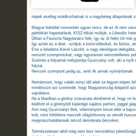
népek esetleg imádkozhatnak is a nagybeteg állapotának sta
Magyar baloldal momentán ugyan nincs, de ez őt nem zavarj
párttitkári fogantatását, KISZ-titkári múltját, a Liberális Inte
Útban a Fasiszta Nagytanács felé, így az út felén túl már
Így aztán ez a deal - szidjuk a komcsilibsiket, és biztos, a
Erre a feladatra Kövér Lászlót, a nagy ideológust delegálta
nemzeti szempontokat, vagy egyenesen nemzetellenes politi
Szerinte a folyamat mélypontja Gyurcsány volt, aki a nyílt n
folytat.
Nemzeti szempont pedig az, amit ők annak nyilvánítanak.
Nomármost, hogy valaki ennyi idő alatt se legyen képes fel
mindössze azt szeretnék, hogy Magyarország dolgairól azok
sajnálatos.
Ha a libaólban a görény szavazata dönthetné el, hogy mi l
bódított el a görényből kipárolgó sajátos parfüm, joggal gá
Ami meg Gyurcsányt illeti, véleményem kissé eltér a bajsz
kelt, mint hófehérre meszelt világítótorony az elmúlt huszo
megmászhatatlannak tetsző demokrata bérceken.
Természetesen attól még nem lesz nemzetközi jelentőségű p