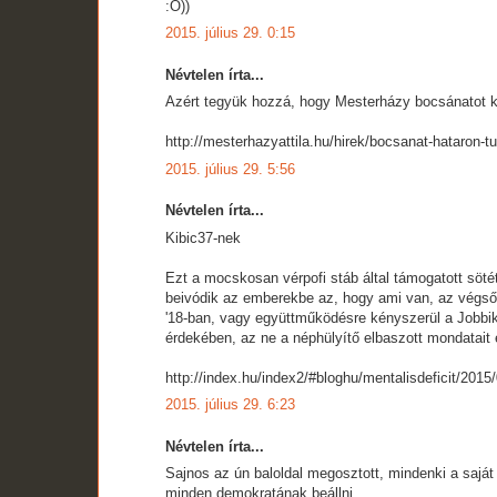
:O))
2015. július 29. 0:15
Névtelen írta...
Azért tegyük hozzá, hogy Mesterházy bocsánatot k
http://mesterhazyattila.hu/hirek/bocsanat-hataron-t
2015. július 29. 5:56
Névtelen írta...
Kibic37-nek
Ezt a mocskosan vérpofi stáb által támogatott sötét
beivódik az emberekbe az, hogy ami van, az végső
'18-ban, vagy együttműködésre kényszerül a Jobbikk
érdekében, az ne a néphülyítő elbaszott mondatait
http://index.hu/index2/#bloghu/mentalisdeficit/2015
2015. július 29. 6:23
Névtelen írta...
Sajnos az ún baloldal megosztott, mindenki a sajá
minden demokratának beállni.