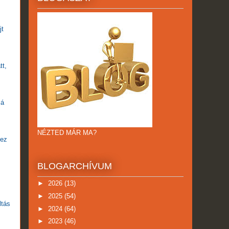
jt
tt,
lá
NÉZTED MÁR MA?
 ez
BLOGARCHÍVUM
►
2026
(13)
►
2025
(54)
ltás
►
2024
(64)
►
2023
(46)