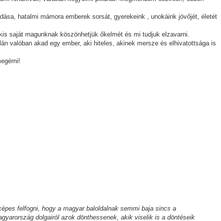
ása, hatalmi mámora emberek sorsát, gyerekeink , unokáink jövőjét, életét
is saját magunknak köszönhetjük őkelmét és mi tudjuk elzavarni.
lán valóban akad egy ember, aki hiteles, akinek mersze és elhivatottsága is
egérni!
képes felfogni, hogy a magyar baloldalnak semmi baja sincs a
gyarország dolgairól azok dönthessenek, akik viselik is a döntéseik