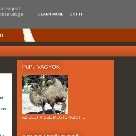
user-agent
erate usage
LEARN MORE
GOT IT
PuPu VAGYOK
at,
ázzon
AZ ÉLET KISSÉ MEGTÉPÁZOTT...