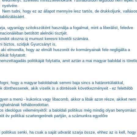
eredményt: szeretett miniszterelnökünk Tusnádfürdőn legutóbb nem lépett r
nyelvére.
Nem tudni, hogy ez az állapot mennyire lesz tartós, de drukkoljunk, valláso
bilizálásáért.
a, ugyanúgy szitokszóként használja a fogalmat, mint a liberálist, feledve
rnacionáléban betöltött alelnöki tisztjét.
 gondot okozna új mumust keresni követői számára.
mi biztos, szidjuk Gyurcsányt is,
, aki elmondta, hogy az elmúlt huszonöt év kormányainak fele negligálta a
kát folytatott.
emzettagadás politikáját folytatta, amit aztán a mai magyar baloldal is töretl
fogni, hogy a magyar baloldalnak semmi baja sincs a határontúliakkal,
 dönthessenek, akik viselik is a döntéseik következményeit - ez felettébb
egyen a menü - kukorica vagy libacomb, akkor a libák azon része, akiket nem
goghatnának felháborodottan.
os ideológus véleményétől: a baloldali politikus még mindig olyan benyomást
nöt év politikai szartengerének partján, a számunkra egyelőre
olitikus senki, ha csak a saját udvarát szarja össze, ehhez az is kell, hogy