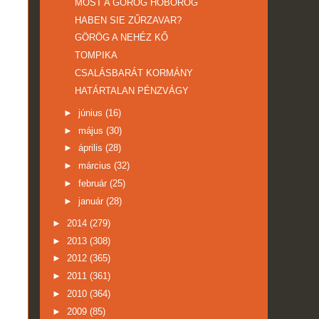
MOST A GÖRÖG HŐBÖRÖG
HABEN SIE ZŰRZAVAR?
GÖRÖG A NEHÉZ KŐ
TOMPIKA
CSALÁSBARÁT KORMÁNY
HATÁRTALAN PÉNZVÁGY
►
június
(16)
►
május
(30)
►
április
(28)
►
március
(32)
►
február
(25)
►
január
(28)
►
2014
(279)
►
2013
(308)
►
2012
(365)
►
2011
(361)
►
2010
(364)
►
2009
(85)