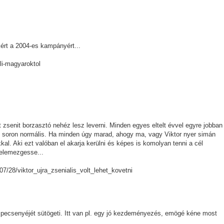
ért a 2004-es kampányért...
uli-magyaroktol
 zsenit borzasztó nehéz lesz leverni. Minden egyes eltelt évvel egyre jobban
 soron normális. Ha minden úgy marad, ahogy ma, vagy Viktor nyer simán
al. Aki ezt valóban el akarja kerülni és képes is komolyan tenni a cél
 elemezgesse...
/07/28/viktor_ujra_zsenialis_volt_lehet_kovetni
t pecsenyéjét sütögeti. Itt van pl. egy jó kezdeményezés, emögé kéne most