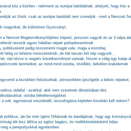
ársával kéz a kézben - nekiment az európai baloldalnak, ahelyett, hogy kéz a
a.
retjük az Uniót, csak az európai baloldalt nem szeretjük - mert a Nemzeti Se
juk magunkat, de különösen Gyurcsányt.
k én a Nemzet Megtermékenyítőjéhez képest, porszem vagyok én az ő talpa ala
tlenül nevezik egyes hálátlan népek porbadurrantónak.
a, politikusként pedig összemérni magát vele, maga a közröhej.
 hétig se lehetne miniszterelnök, de hát lassan érő nép vagyunk...
lehet, rád nézve is negatív következményei vannak, hiszen a világ egy kalap a
éptörzsnek bennünket, az mind-mind ostoba, rövidlátó, békétlen krakélernek
egyverrel a kezükben fotózkodnak, jelmezekben ijesztgetik a békés népeket,
atikus oldallal - azokkal, akik nem szeretnek diktatúrában élni.
zsalkodásukkal, ostoba békétlenségükkel.
 ez a sok, egymással veszekedő, összefogásra képtelen kisorbán kell nekem?
ali politikus, aki be meri ígérni Orbánnak és bandájának, hogy egy kormányvá
 bíróság elé lesz állítva az egész bagázs, és mellékbüntetésként teljes
 meg a pereputtyukkal egyetemben.