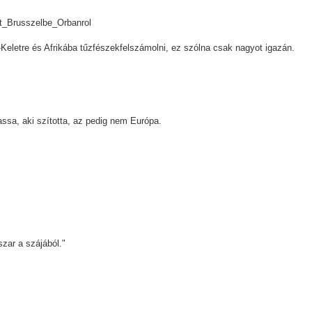
rt_Brusszelbe_Orbanrol
Keletre és Afrikába tűzfészekfelszámolni, ez szólna csak nagyot igazán.
ssa, aki szította, az pedig nem Európa.
szar a szájából."