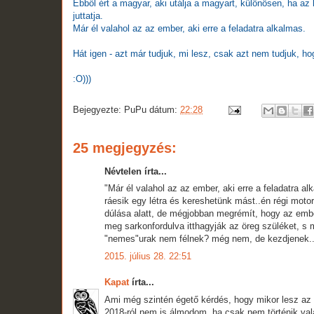
Ebből ért a magyar, aki utálja a magyart, különösen, ha az 
juttatja.
Már él valahol az az ember, aki erre a feladatra alkalmas.
Hát igen - azt már tudjuk, mi lesz, csak azt nem tudjuk, ho
:O)))
Bejegyezte:
PuPu
dátum:
22:28
25 megjegyzés:
Névtelen írta...
"Már él valahol az az ember, aki erre a feladatra a
ráesik egy létra és kereshetünk mást..én régi moto
dúlása alatt, de mégjobban megrémít, hogy az ember
meg sarkonfordulva itthagyják az öreg szüléket, s 
"nemes"urak nem félnek? még nem, de kezdjenek...
2015. július 28. 22:51
Kapat
írta...
Ami még szintén égető kérdés, hogy mikor lesz az 
2018-ról nem is álmodom, ha csak nem történik val