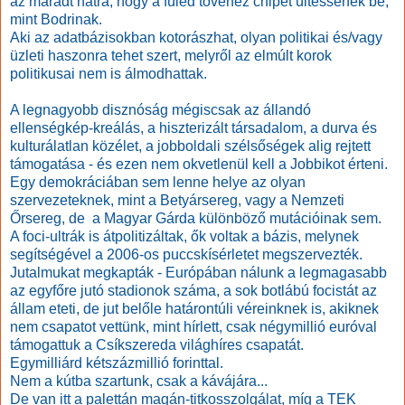
az maradt hátra, hogy a füled tövéhez chipet ültessenek be,
mint Bodrinak.
Aki az adatbázisokban kotorászhat, olyan politikai és/vagy
üzleti haszonra tehet szert, melyről az elmúlt korok
politikusai nem is álmodhattak.
A legnagyobb disznóság mégiscsak az állandó
ellenségkép-kreálás, a hiszterizált társadalom, a durva és
kulturálatlan közélet, a jobboldali szélsőségek alig rejtett
támogatása - és ezen nem okvetlenül kell a Jobbikot érteni.
Egy demokráciában sem lenne helye az olyan
szervezeteknek, mint a Betyársereg, vagy a Nemzeti
Őrsereg, de a Magyar Gárda különböző mutációinak sem.
A foci-ultrák is átpolitizáltak, ők voltak a bázis, melynek
segítségével a 2006-os puccskísérletet megszervezték.
Jutalmukat megkapták - Európában nálunk a legmagasabb
az egyfőre jutó stadionok száma, a sok botlábú focistát az
állam eteti, de jut belőle határontúli véreinknek is, akiknek
nem csapatot vettünk, mint hírlett, csak négymillió euróval
támogattuk a Csíkszereda világhíres csapatát.
Egymilliárd kétszázmillió forinttal.
Nem a kútba szartunk, csak a kávájára...
De van itt a palettán magán-titkosszolgálat, míg a TEK