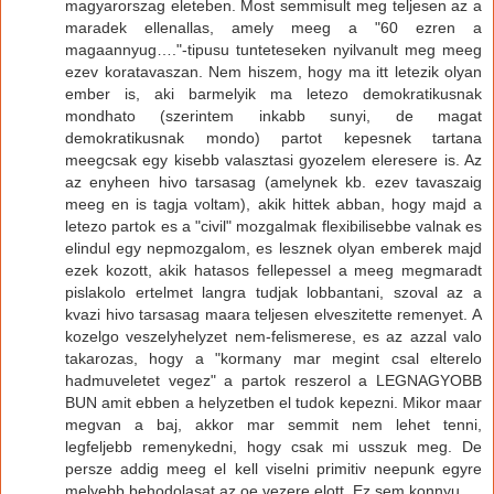
magyarorszag eleteben. Most semmisult meg teljesen az a
maradek ellenallas, amely meeg a "60 ezren a
magaannyug…."-tipusu tunteteseken nyilvanult meg meeg
ezev koratavaszan. Nem hiszem, hogy ma itt letezik olyan
ember is, aki barmelyik ma letezo demokratikusnak
mondhato (szerintem inkabb sunyi, de magat
demokratikusnak mondo) partot kepesnek tartana
meegcsak egy kisebb valasztasi gyozelem eleresere is. Az
az enyheen hivo tarsasag (amelynek kb. ezev tavaszaig
meeg en is tagja voltam), akik hittek abban, hogy majd a
letezo partok es a "civil" mozgalmak flexibilisebbe valnak es
elindul egy nepmozgalom, es lesznek olyan emberek majd
ezek kozott, akik hatasos fellepessel a meeg megmaradt
pislakolo ertelmet langra tudjak lobbantani, szoval az a
kvazi hivo tarsasag maara teljesen elveszitette remenyet. A
kozelgo veszelyhelyzet nem-felismerese, es az azzal valo
takarozas, hogy a "kormany mar megint csal elterelo
hadmuveletet vegez" a partok reszerol a LEGNAGYOBB
BUN amit ebben a helyzetben el tudok kepezni. Mikor maar
megvan a baj, akkor mar semmit nem lehet tenni,
legfeljebb remenykedni, hogy csak mi usszuk meg. De
persze addig meeg el kell viselni primitiv neepunk egyre
melyebb behodolasat az oe vezere elott. Ez sem konnyu.