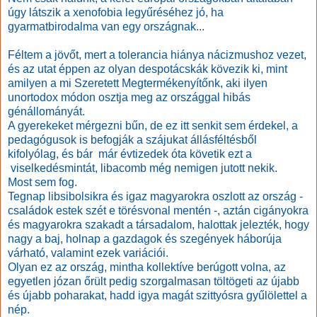
úgy látszik a xenofobia legyűréséhez jó, ha
gyarmatbirodalma van egy országnak...
Féltem a jövőt, mert a tolerancia hiánya nácizmushoz vezet,
és az utat éppen az olyan despotácskák kövezik ki, mint
amilyen a mi Szeretett Megtermékenyítőnk, aki ilyen
unortodox módon osztja meg az országgal hibás
génállományát.
A gyerekeket mérgezni bűn, de ez itt senkit sem érdekel, a
pedagógusok is befogják a szájukat állásféltésből
kifolyólag, és bár már évtizedek óta követik ezt a
viselkedésmintát, libacomb még nemigen jutott nekik.
Most sem fog.
Tegnap libsibolsikra és igaz magyarokra oszlott az ország -
családok estek szét e törésvonal mentén -, aztán cigányokra
és magyarokra szakadt a társadalom, halottak jelezték, hogy
nagy a baj, holnap a gazdagok és szegények háborúja
várható, valamint ezek variációi.
Olyan ez az ország, mintha kollektíve berúgott volna, az
egyetlen józan őrült pedig szorgalmasan töltögeti az újabb
és újabb poharakat, hadd igya magát szittyósra gyűlölettel a
nép.