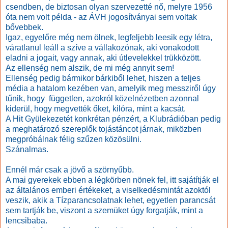
csendben, de biztosan olyan szervezetté nő, melyre 1956
óta nem volt példa - az ÁVH jogosítványai sem voltak
bővebbek.
Igaz, egyelőre még nem ölnek, legfeljebb leesik egy létra,
váratlanul leáll a szíve a vállakozónak, aki vonakodott
eladni a jogait, vagy annak, aki útlevelekkel trükközött.
Az ellenség nem alszik, de mi még annyit sem!
Ellenség pedig bármikor bárkiből lehet, hiszen a teljes
média a hatalom kezében van, amelyik meg messziről úgy
tűnik, hogy független, azokról közelnézetben azonnal
kiderül, hogy megvették őket, kilóra, mint a kacsát.
A Hit Gyülekezetét konkrétan pénzért, a Klubrádióban pedig
a meghatározó szereplők tojástáncot járnak, miközben
megpróbálnak félig szűzen közösülni.
Szánalmas.
Ennél már csak a jövő a szörnyűbb.
A mai gyerekek ebben a légkörben nönek fel, itt sajátítják el
az általános emberi értékeket, a viselkedésmintát azoktól
veszik, akik a Tízparancsolatnak lehet, egyetlen parancsát
sem tartják be, viszont a szemüket úgy forgatják, mint a
lencsibaba.