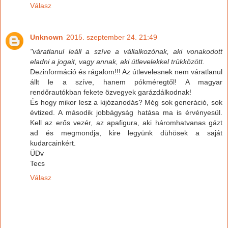
Válasz
Unknown
2015. szeptember 24. 21:49
"váratlanul leáll a szíve a vállalkozónak, aki vonakodott
eladni a jogait, vagy annak, aki útlevelekkel trükközött.
Dezinformáció és rágalom!!! Az útlevelesnek nem váratlanul
állt le a szíve, hanem pókméregtől! A magyar
rendőrautókban fekete özvegyek garázdálkodnak!
És hogy mikor lesz a kijózanodás? Még sok generáció, sok
évtized. A második jobbágyság hatása ma is érvényesül.
Kell az erős vezér, az apafigura, aki háromhatvanas gázt
ad és megmondja, kire legyünk dühösek a saját
kudarcainkért.
ÜDv
Tecs
Válasz