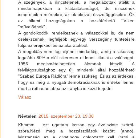
A szegények, a nincstelenek, a megalázottak átélik a
mindennapokban a kilátástalanságot, de nincsenek
ismereteik a miértekre, az ok okozati összefüggésekre. Ők
az állami hazugságokon a hozzáférhető TV-ken
"művelődnek".
A gondolkodók rendelkeznek a válaszokkal is, de nem
cselekszenek, legfeljebb egy-egy vérszegény tüntetésre
futja az erejükből és az akaratukból.
A megoldás nem fog eljönni mindaddig, amíg a lakosság
legalább 80%-a elől sikeresen el lehet titkolni a valóságot.
1956 megismételhetetlen álomnak látszik. A
felvilágosultsághoz egy új, mindenki által hozzáférhető
"Szabad Európa Rádióra" lenne szükség. És az az érdekes,
hogy ez még a nyugati demokráciáknak is érdeke lenne,
mert a rothadás abba az irányba is kezd terjedni.
Válasz
Névtelen
2015. szeptember 23. 19:38
Khmmm.... ezt ugattam lassan egy éve,szinte szóról-
szóra.Nézd meg a hozzászólások között (anno).
Mostanság az a divat,hogy dolgozatot kell íratni a