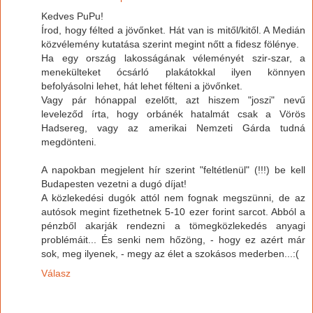
Kedves PuPu!
Írod, hogy félted a jövőnket. Hát van is mitől/kitől. A Medián
közvélemény kutatása szerint megint nőtt a fidesz fölénye.
Ha egy ország lakosságának véleményét szir-szar, a
menekülteket ócsárló plakátokkal ilyen könnyen
befolyásolni lehet, hát lehet félteni a jövőnket.
Vagy pár hónappal ezelőtt, azt hiszem "joszi" nevű
leveleződ írta, hogy orbánék hatalmát csak a Vörös
Hadsereg, vagy az amerikai Nemzeti Gárda tudná
megdönteni.
A napokban megjelent hír szerint "feltétlenül" (!!!) be kell
Budapesten vezetni a dugó díjat!
A közlekedési dugók attól nem fognak megszünni, de az
autósok megint fizethetnek 5-10 ezer forint sarcot. Abból a
pénzből akarják rendezni a tömegközlekedés anyagi
problémáit... És senki nem hőzöng, - hogy ez azért már
sok, meg ilyenek, - megy az élet a szokásos mederben...:(
Válasz