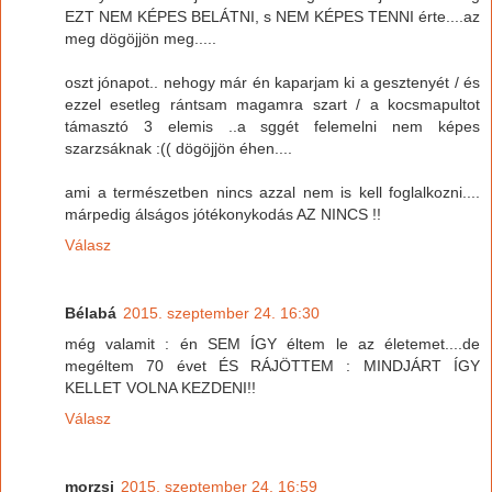
EZT NEM KÉPES BELÁTNI, s NEM KÉPES TENNI érte....az
meg dögöjjön meg.....
oszt jónapot.. nehogy már én kaparjam ki a gesztenyét / és
ezzel esetleg rántsam magamra szart / a kocsmapultot
támasztó 3 elemis ..a sggét felemelni nem képes
szarzsáknak :(( dögöjjön éhen....
ami a természetben nincs azzal nem is kell foglalkozni....
márpedig álságos jótékonykodás AZ NINCS !!
Válasz
Bélabá
2015. szeptember 24. 16:30
még valamit : én SEM ÍGY éltem le az életemet....de
megéltem 70 évet ÉS RÁJÖTTEM : MINDJÁRT ÍGY
KELLET VOLNA KEZDENI!!
Válasz
morzsi
2015. szeptember 24. 16:59