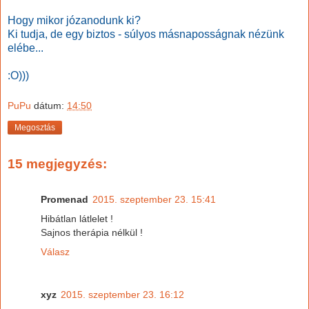
Hogy mikor józanodunk ki?
Ki tudja, de egy biztos - súlyos másnaposságnak nézünk
elébe...
:O)))
PuPu
dátum:
14:50
Megosztás
15 megjegyzés:
Promenad
2015. szeptember 23. 15:41
Hibátlan látlelet !
Sajnos therápia nélkül !
Válasz
xyz
2015. szeptember 23. 16:12