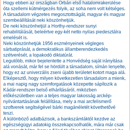
Hogy ebben az országban Orbán első hatalomrakerülése
óta szellemi kútmérgezés folyik, az soha nem volt kétséges.
A társadalom végzetes megosztottságát, magyar és magyar
szembeállítását neki köszönhetjük.
De neki köszönhetjül a Horthy-rendszer sunyi
rehabilitálását, beleértve egy-két netto nyilas piedesztálra
emelését is.
Neki köszönhetjük 1956 eszményeinek végleges
sárbatiprását, a demokratikus államberendezkedés
szétverését, a lopakodó diktatúrát.
Legutóbb, mikor bejelentette a Honvédség saját irányítása
alá vonását, már fel se hördült a társadalom, símán lenyelte,
hogy ez az univerzális zseni újabb területet kotort maga alá.
Elképesztő, hogy milyen következetlen társadalom a mienk,
a mai napig nagy szemforgatások közepette sápítozik a
Kádár-rendszer belső elhárításáról, miközben
előkészületben van a teljes magyar lakosság arckép-
nyilvántartásának felállítása, mely a mai arcfelismerő
szoftverek segítségével bárki magánéletét követhetővé
teszi.
A különböző adatbázisok, a bankszámláktól kezdve az
egészségügyi adatokig összekapcsolhatók, mára már csak