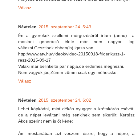
Válasz
Névtelen
2015. szeptember 24. 5:43
Én a gyerekek szellemi mérgezéséről írtam (anno).. a
mostani generáció élete már nem nagyon fog
változni.Gesztinek ebben(is) igaza van.
http://www.atv.hu/videok/video-20150918-friderikusz-1-
resz-2015-09-17
Valaki már belinkelte pár napja,de érdemes megnézni.
Nem vagyok jós,Zümm-zümm csak egy méhecske.
Válasz
Névtelen
2015. szeptember 24. 6:02
Lehet köpködni, mint dékás nyugger a krétakörös csávót,
de a népet leváltani még senkinek sem sikerült. Kertész
Ákos szerint nem is őt kéne:
Ám mostanában azt veszem észre, hogy a népre, a