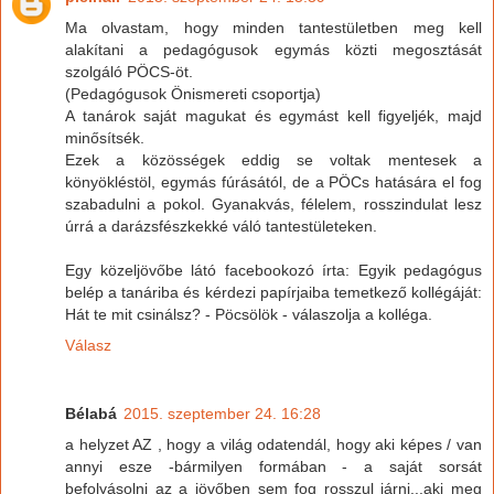
Ma olvastam, hogy minden tantestületben meg kell
alakítani a pedagógusok egymás közti megosztását
szolgáló PÖCS-öt.
(Pedagógusok Önismereti csoportja)
A tanárok saját magukat és egymást kell figyeljék, majd
minősítsék.
Ezek a közösségek eddig se voltak mentesek a
könyökléstöl, egymás fúrásától, de a PÖCs hatására el fog
szabadulni a pokol. Gyanakvás, félelem, rosszindulat lesz
úrrá a darázsfészkekké váló tantestületeken.
Egy közeljövőbe látó facebookozó írta: Egyik pedagógus
belép a tanáriba és kérdezi papírjaiba temetkező kollégáját:
Hát te mit csinálsz? - Pöcsölök - válaszolja a kolléga.
Válasz
Bélabá
2015. szeptember 24. 16:28
a helyzet AZ , hogy a világ odatendál, hogy aki képes / van
annyi esze -bármilyen formában - a saját sorsát
befolyásolni az a jövőben sem fog rosszul járni...aki meg