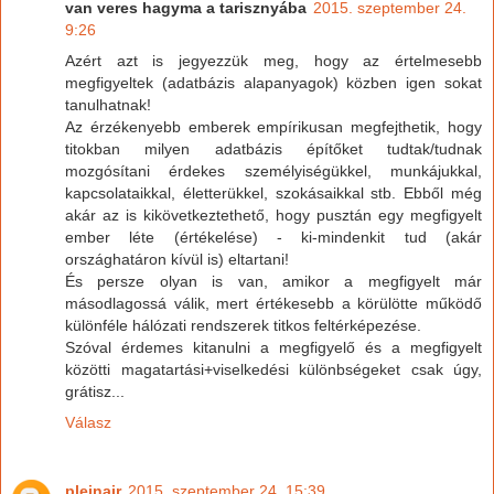
van veres hagyma a tarisznyába
2015. szeptember 24.
9:26
Azért azt is jegyezzük meg, hogy az értelmesebb
megfigyeltek (adatbázis alapanyagok) közben igen sokat
tanulhatnak!
Az érzékenyebb emberek empírikusan megfejthetik, hogy
titokban milyen adatbázis építőket tudtak/tudnak
mozgósítani érdekes személyiségükkel, munkájukkal,
kapcsolataikkal, életterükkel, szokásaikkal stb. Ebből még
akár az is kikövetkeztethető, hogy pusztán egy megfigyelt
ember léte (értékelése) - ki-mindenkit tud (akár
országhatáron kívül is) eltartani!
És persze olyan is van, amikor a megfigyelt már
másodlagossá válik, mert értékesebb a körülötte működő
különféle hálózati rendszerek titkos feltérképezése.
Szóval érdemes kitanulni a megfigyelő és a megfigyelt
közötti magatartási+viselkedési különbségeket csak úgy,
grátisz...
Válasz
pleinair
2015. szeptember 24. 15:39