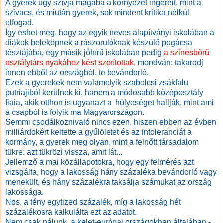
A gyerek úgy szívja magába a környezet ingereit, mint a
szivacs, és miután gyerek, sok mindent kritika nélkül
elfogad.
Így eshet meg, hogy az egyik neves alapítványi iskolában a
diákok beleköpnek a rászorulóknak készülő pogácsa
tésztájába, egy másik jóhírű iskolában pedig
a szinesbőrű
osztálytárs nyakához kést szorítottak,
mondván: takarodj
innen ebből az országból, te bevándorló.
Ezek a gyerekek nem valamelyik szabolcsi zsákfalu
putriajiból kerülnek ki, hanem a módosabb középosztály
fiaia, akik otthon is ugyanazt a hülyeséget hallják, mint ami
a csapból is folyik ma Magyarországon.
Semmi csodálkoznivaló nincs ezen, hiszen ebben az évben
milliárdokért keltette a gyűlöletet és az intoleranciát a
kormány, a gyerek meg olyan, mint a felnőtt társadalom
tükre: azt tükrözi vissza, amit lát...
Jellemző a mai közállapotokra, hogy egy felmérés azt
vizsgálta, hogy a lakosság hány százaléka bevándorló vagy
menekült, és hány százalékra taksálja számukat az ország
lakossága.
Nos, a tény egytized százalék, míg a lakosság hét
százalékosra kalkulálta ezt az adatot.
Nem csak nálunk, a kelet-európai országokban általában -