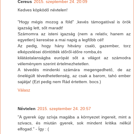
Cereus
2015. szeptember 24. 20:09
Kedves köpködő névtelen!
"Hogy mégis mozog a föld" ,kevés támogatóval is örök
igazság lett, sőt maradt!
Számomra az isteni igazság (nem a relatív, hanem az
egyetlen) keresése a mai napig a legfőbb cél!
Az pedig, hogy hány hitvány csaló, gazember, torz
elképzelései döntötték időről-időre romba,és
kilátástalanságba európát sőt a világot az számodra
véleményem szerint értelmezhetetlen.
A tévedés mindenki számára megengedhető, de az
önelégült tévedhetetlenség, az csak a barom, tahó ember
sajátja! (Ezt pedig nem Rád értettem. bocs.)
Válasz
Névtelen
2015. szeptember 24. 20:57
"A gyerek úgy szívja magába a környezet ingereit, mint a
szivacs, és miután gyerek, sok mindent kritika nélkül
elfogad." - Így : (