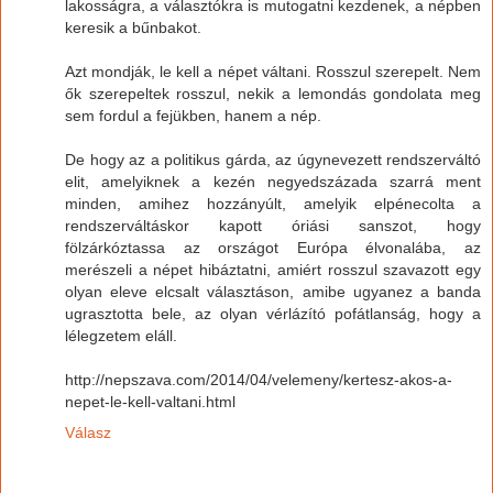
lakosságra, a választókra is mutogatni kezdenek, a népben
keresik a bűnbakot.
Azt mondják, le kell a népet váltani. Rosszul szerepelt. Nem
ők szerepeltek rosszul, nekik a lemondás gondolata meg
sem fordul a fejükben, hanem a nép.
De hogy az a politikus gárda, az úgynevezett rendszerváltó
elit, amelyiknek a kezén negyedszázada szarrá ment
minden, amihez hozzányúlt, amelyik elpénecolta a
rendszerváltáskor kapott óriási sanszot, hogy
fölzárkóztassa az országot Európa élvonalába, az
merészeli a népet hibáztatni, amiért rosszul szavazott egy
olyan eleve elcsalt választáson, amibe ugyanez a banda
ugrasztotta bele, az olyan vérlázító pofátlanság, hogy a
lélegzetem eláll.
http://nepszava.com/2014/04/velemeny/kertesz-akos-a-
nepet-le-kell-valtani.html
Válasz