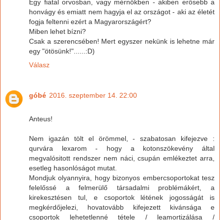
Egy fiatal orvosban, vagy mérnökben - akiben erősebb a
honvágy és emiatt nem hagyja el az országot - aki az életét
fogja feltenni ezért a Magyarországért?
Miben lehet bízni?
Csak a szerencsében! Mert egyszer nekünk is lehetne már
egy "ötösünk!"......:D)
Válasz
góbé
2016. szeptember 14. 22:00
Anteus!
Nem igazán tölt el örömmel, - szabatosan kifejezve :
qurvára lexarom - hogy a kotonszökevény által
megvalósitott rendszer nem náci, csupán emlékeztet arra,
esetleg hasonlóságot mutat.
Mondjuk olyannyira, hogy bizonyos embercsoportokat tesz
felelőssé a felmerülő társadalmi problémákért, a
kirekesztésen tul, e csoportok létének jogosságát is
megkérdőjelezi, hovatovább kifejezett kivánsága e
csoportok lehetetlenné tétele / leamortizálása /