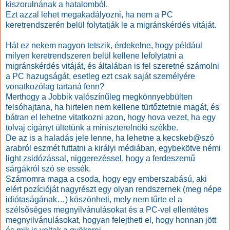
kiszorulnának a hatalomból.
Ezt azzal lehet megakadályozni, ha nem a PC
keretrendszerén belül folytatják le a migránskérdés vitáját.
Hát ez nekem nagyon tetszik, érdekelne, hogy például
milyen keretrendszeren belül kellene lefolytatni a
migránskérdés vitáját, és általában is fel szeretné számolni
a PC hazugságát, esetleg ezt csak saját személyére
vonatkozólag tartaná fenn?
Merthogy a Jobbik valószínűleg megkönnyebbülten
felsóhajtana, ha hirtelen nem kellene türtőztetnie magát, és
bátran el lehetne vitatkozni azon, hogy hova vezet, ha egy
tolvaj cigányt ültetünk a miniszterelnöki székbe.
De az is a haladás jele lenne, ha lehetne a kecskeb@szó
arabról eszmét futtatni a királyi médiában, egybekötve némi
light zsidózással, niggerezéssel, hogy a ferdeszemű
sárgákról szó se essék.
Számomra maga a csoda, hogy egy emberszabású, aki
elért pozícióját nagyrészt egy olyan rendszernek (meg népe
idiótaságának…) köszönheti, mely nem tűrte el a
szélsőséges megnyilvánulásokat és a PC-vel ellentétes
megnyilvánulásokat, hogyan felejtheti el, hogy honnan jött