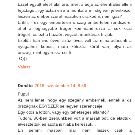
Ezzel együtt élet-halál ura, mert ő adja az éhenhalás elleni
fejadagot, így aztán erre a munkára mindig van jelentkező,
hiszen az ember szeret másokon uralkodni, nem igaz?
Ehhh, - ez egy embertelen ország embertelen rendszere,
ahol a legnagyobb tróger kommandírozza a sok kicsi
trógert, és ezt a hazáért végzett munkának hívják.
Ezelőtt harminc évvel száz éves volt az elmaradásunk a
nyugathoz képest, mára kétszáz körül van, olyan az
ország, mint egy rossz sci-fi...
:O)))
Válasz
Donáto
2016. szeptember 14. 8:56
Pupu!
Az nem lehet, hogy egy szegény embernek, ennek a kis
országnak EGYSZER se legyen szerencséje!
Egy ötös a lottón, vagy egy tehetséges államfő?
Tudom, 90-ben zsebünkben volt a marsall bot, de eladtuk,
elvesztettük és azóta is hiába keressük...
Én semmi másban már nem hiszek csak a