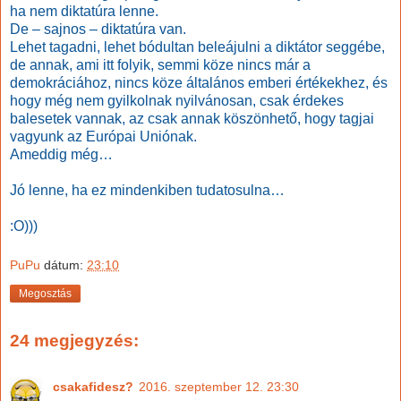
ha nem diktatúra lenne.
De – sajnos – diktatúra van.
Lehet tagadni, lehet bódultan beleájulni a diktátor seggébe,
de annak, ami itt folyik, semmi köze nincs már a
demokráciához, nincs köze általános emberi értékekhez, és
hogy még nem gyilkolnak nyilvánosan, csak érdekes
balesetek vannak, az csak annak köszönhető, hogy tagjai
vagyunk az Európai Uniónak.
Ameddig még…
Jó lenne, ha ez mindenkiben tudatosulna…
:O)))
PuPu
dátum:
23:10
Megosztás
24 megjegyzés:
csakafidesz?
2016. szeptember 12. 23:30