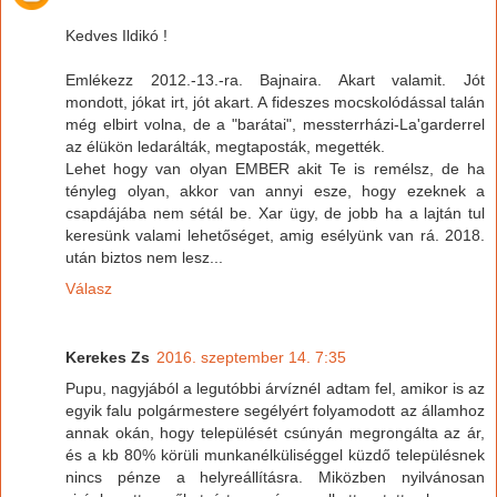
Kedves Ildikó !
Emlékezz 2012.-13.-ra. Bajnaira. Akart valamit. Jót
mondott, jókat irt, jót akart. A fideszes mocskolódással talán
még elbirt volna, de a "barátai", messterrházi-La'garderrel
az élükön ledarálták, megtaposták, megették.
Lehet hogy van olyan EMBER akit Te is remélsz, de ha
tényleg olyan, akkor van annyi esze, hogy ezeknek a
csapdájába nem sétál be. Xar ügy, de jobb ha a lajtán tul
keresünk valami lehetőséget, amig esélyünk van rá. 2018.
után biztos nem lesz...
Válasz
Kerekes Zs
2016. szeptember 14. 7:35
Pupu, nagyjából a legutóbbi árvíznél adtam fel, amikor is az
egyik falu polgármestere segélyért folyamodott az államhoz
annak okán, hogy települését csúnyán megrongálta az ár,
és a kb 80% körüli munkanélküliséggel küzdő településnek
nincs pénze a helyreállításra. Miközben nyilvánosan