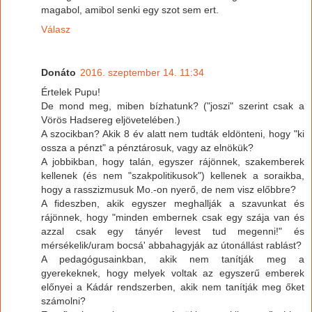
magabol, amibol senki egy szot sem ert.
Válasz
Donáto
2016. szeptember 14. 11:34
Értelek Pupu!
De mond meg, miben bízhatunk? ("joszi" szerint csak a
Vörös Hadsereg eljövetelében.)
A szocikban? Akik 8 év alatt nem tudták eldönteni, hogy "ki
ossza a pénzt" a pénztárosuk, vagy az elnökük?
A jobbikban, hogy talán, egyszer rájönnek, szakemberek
kellenek (és nem "szakpolitikusok") kellenek a soraikba,
hogy a rasszizmusuk Mo.-on nyerő, de nem visz előbbre?
A fideszben, akik egyszer meghallják a szavunkat és
rájönnek, hogy "minden embernek csak egy szája van és
azzal csak egy tányér levest tud megenni!" és
mérsékelik/uram bocsá' abbahagyják az útonállást rablást?
A pedagógusainkban, akik nem tanítják meg a
gyerekeknek, hogy melyek voltak az egyszerű emberek
előnyei a Kádár rendszerben, akik nem tanítják meg őket
számolni?