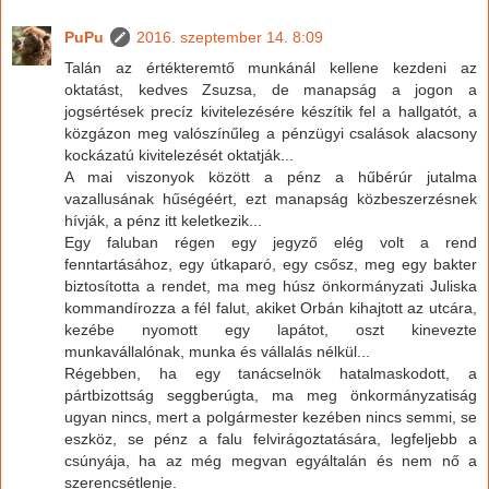
PuPu
2016. szeptember 14. 8:09
Talán az értékteremtő munkánál kellene kezdeni az
oktatást, kedves Zsuzsa, de manapság a jogon a
jogsértések precíz kivitelezésére készítik fel a hallgatót, a
közgázon meg valószínűleg a pénzügyi csalások alacsony
kockázatú kivitelezését oktatják...
A mai viszonyok között a pénz a hűbérúr jutalma
vazallusának hűségéért, ezt manapság közbeszerzésnek
hívják, a pénz itt keletkezik...
Egy faluban régen egy jegyző elég volt a rend
fenntartásához, egy útkaparó, egy csősz, meg egy bakter
biztosította a rendet, ma meg húsz önkormányzati Juliska
kommandírozza a fél falut, akiket Orbán kihajtott az utcára,
kezébe nyomott egy lapátot, oszt kinevezte
munkavállalónak, munka és vállalás nélkül...
Régebben, ha egy tanácselnök hatalmaskodott, a
pártbizottság seggberúgta, ma meg önkormányzatiság
ugyan nincs, mert a polgármester kezében nincs semmi, se
eszköz, se pénz a falu felvirágoztatására, legfeljebb a
csúnyája, ha az még megvan egyáltalán és nem nő a
szerencsétlenje.