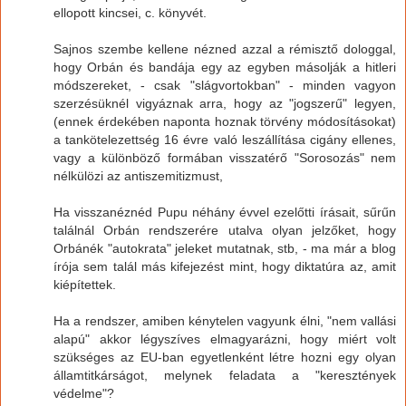
ellopott kincsei, c. könyvét.
Sajnos szembe kellene nézned azzal a rémisztő dologgal,
hogy Orbán és bandája egy az egyben másolják a hitleri
módszereket, - csak "slágvortokban" - minden vagyon
szerzésüknél vigyáznak arra, hogy az "jogszerű" legyen,
(ennek érdekében naponta hoznak törvény módosításokat)
a tankötelezettség 16 évre való leszállítása cigány ellenes,
vagy a különböző formában visszatérő "Sorosozás" nem
nélkülözi az antiszemitizmust,
Ha visszanéznéd Pupu néhány évvel ezelőtti írásait, sűrűn
találnál Orbán rendszerére utalva olyan jelzőket, hogy
Orbánék "autokrata" jeleket mutatnak, stb, - ma már a blog
írója sem talál más kifejezést mint, hogy diktatúra az, amit
kiépítettek.
Ha a rendszer, amiben kénytelen vagyunk élni, "nem vallási
alapú" akkor légyszíves elmagyarázni, hogy miért volt
szükséges az EU-ban egyetlenként létre hozni egy olyan
államtitkárságot, melynek feladata a "keresztények
védelme"?