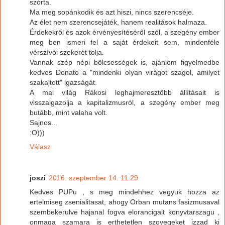
szórta.
Ma meg sopánkodik és azt hiszi, nincs szerencséje.
Az élet nem szerencsejáték, hanem realitások halmaza.
Érdekekről és azok érvényesítéséről szól, a szegény ember
meg ben ismeri fel a saját érdekeit sem, mindenféle
vérszívói szekerét tolja.
Vannak szép népi bölcsességek is, ajánlom figyelmedbe
kedves Donato a "mindenki olyan virágot szagol, amilyet
szakajtott" igazságát.
A mai világ Rákosi leghajmeresztőbb állításait is
visszaigazolja a kapitalizmusról, a szegény ember meg
butább, mint valaha volt.
Sajnos...
:O)))
Válasz
joszi
2016. szeptember 14. 11:29
Kedves PUPu , s meg mindehhez vegyuk hozza az
ertelmiseg zsenialitasat, ahogy Orban mutans fasizmusaval
szembekerulve hajanal fogva elorancigalt konyvtarszagu ,
onmaga szamara is erthetetlen szovegeket izzad ki