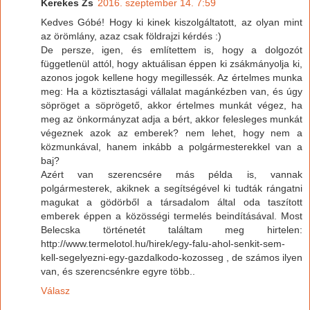
Kerekes Zs
2016. szeptember 14. 7:59
Kedves Góbé! Hogy ki kinek kiszolgáltatott, az olyan mint
az örömlány, azaz csak földrajzi kérdés :)
De persze, igen, és említettem is, hogy a dolgozót
függetlenül attól, hogy aktuálisan éppen ki zsákmányolja ki,
azonos jogok kellene hogy megillessék. Az értelmes munka
meg: Ha a köztisztasági vállalat magánkézben van, és úgy
söpröget a söprögető, akkor értelmes munkát végez, ha
meg az önkormányzat adja a bért, akkor felesleges munkát
végeznek azok az emberek? nem lehet, hogy nem a
közmunkával, hanem inkább a polgármesterekkel van a
baj?
Azért van szerencsére más példa is, vannak
polgármesterek, akiknek a segítségével ki tudták rángatni
magukat a gödörből a társadalom által oda taszított
emberek éppen a közösségi termelés beindításával. Most
Belecska történetét találtam meg hirtelen:
http://www.termelotol.hu/hirek/egy-falu-ahol-senkit-sem-
kell-segelyezni-egy-gazdalkodo-kozosseg , de számos ilyen
van, és szerencsénkre egyre több..
Válasz