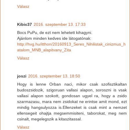
Válasz
Kibic37
2016. szeptember 13. 17:33
Bocs PuPu, de ezt nem lehetett kihagyni.
Ajánlom minden kedves ide látogatónak:
http://hvg.hu/itthon/20160913_Seres_Nihilistak_cinizmus_h
atalom_MNB_alapitvany_Zita
Válasz
joszi
2016. szeptember 13. 18:50
Hogy is lenne Orban naci, mikor csak szofisztikaltan
budoszsidozik, szigoruan vallasi alapon, soroszni is vsak
vallasi alapon szokott, gondosan ugyel ra, hogy a zsido
szarmazasu, mara nem zsidokat ne erintse amit mond, ezt
mindig hangsulyozza is.Ellenzeket is csak mint a nemzet
ellensegeit ohajtja megsemmisiteni, taborokat, meg nem
csinalt, megelegszik a kitaszitassal.
Válasz