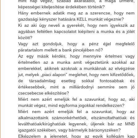
mint nap végez, szabad akaratából, a maga ürmére,
képességei kiteljesítése érdekében történik?
Hány embernek adatik meg az a szerencse, hogy nem
gazdasági kényszer hatására KELL munkát végeznie?
Ki az aki úgy neveli a gyerekét, hogy nem igyekszik az
agyában feltétlen kapcsolatot kiépíteni a munka és a jólét
között?
Vagy azt gondoljuk, hogy a pénz éjjel megfelelő
páratartalom mellett a bank pincéjében nő?
Az egy másik kérdés, hogy mennyire értelmes vagy
értelmetlen az a munka amit végeztetünk azokkal az
emberekkel, akiknek azoknak a munkáknak az elvégzése
jut, melyek „piaci alapon” meglehet, hogy nem kifizetődőek,
de társadalmilag esetleg sokkal fontosabbak és
értékesebbek, mint a milliárdodnyi semmire sem jó
csecsebecse elkészítése?
Miért nem azért emeljük fel a szavunkat, hogy az, aki
munkát végez, mind egyforma jogokkal rendelkezzen?
Miért nem azért emeljük fel a szavunkat, hogy az
alkalmazottaink számonkérhetőek, elszámoltathatóak és
leválthatóak/kirúghatóak legyenek, üljenek bár az MNB
igazgatói székében, vagy bármelyik bársonyszéken?
Elképzelem a jelenetet, hogy az egyik kollégám kap