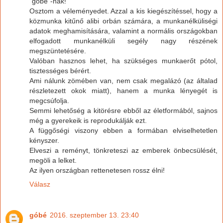
"góbé"-nak!
Osztom a véleményedet. Azzal a kis kiegészítéssel, hogy a
közmunka kitűnő alibi orbán számára, a munkanélküliségi
adatok meghamisítására, valamint a normális országokban
elfogadott munkanélküli segély nagy részének
megszüntetésére.
Valóban hasznos lehet, ha szükséges munkaerőt pótol,
tisztességes bérért.
Ami nálunk zömében van, nem csak megalázó (az általad
részletezett okok miatt), hanem a munka lényegét is
megcsúfolja.
Semmi lehetőség a kitörésre ebből az életformából, sajnos
még a gyerekeik is reprodukálják ezt.
A függőségi viszony ebben a formában elviselhetetlen
kényszer.
Elveszi a reményt, tönkreteszi az emberek önbecsülését,
megöli a lelket.
Az ilyen országban rettenetesen rossz élni!
Válasz
góbé
2016. szeptember 13. 23:40