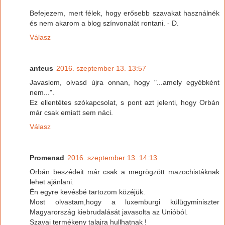
Befejezem, mert félek, hogy erősebb szavakat használnék
és nem akarom a blog színvonalát rontani. - D.
Válasz
anteus
2016. szeptember 13. 13:57
Javaslom, olvasd újra onnan, hogy "...amely egyébként
nem...".
Ez ellentétes szókapcsolat, s pont azt jelenti, hogy Orbán
már csak emiatt sem náci.
Válasz
Promenad
2016. szeptember 13. 14:13
Orbán beszédeit már csak a megrögzött mazochistáknak
lehet ajánlani.
Én egyre kevésbé tartozom közéjük.
Most olvastam,hogy a luxemburgi külügyminiszter
Magyarország kiebrudalását javasolta az Unióból.
Szavai termékeny talajra hullhatnak !