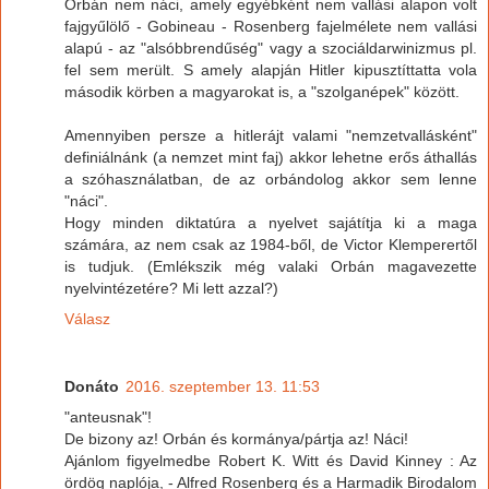
Orbán nem náci, amely egyébként nem vallási alapon volt
fajgyűlölő - Gobineau - Rosenberg fajelmélete nem vallási
alapú - az "alsóbbrendűség" vagy a szociáldarwinizmus pl.
fel sem merült. S amely alapján Hitler kipusztíttatta vola
második körben a magyarokat is, a "szolganépek" között.
Amennyiben persze a hitlerájt valami "nemzetvallásként"
definiálnánk (a nemzet mint faj) akkor lehetne erős áthallás
a szóhasználatban, de az orbándolog akkor sem lenne
"náci".
Hogy minden diktatúra a nyelvet sajátítja ki a maga
számára, az nem csak az 1984-ből, de Victor Klemperertől
is tudjuk. (Emlékszik még valaki Orbán magavezette
nyelvintézetére? Mi lett azzal?)
Válasz
Donáto
2016. szeptember 13. 11:53
"anteusnak"!
De bizony az! Orbán és kormánya/pártja az! Náci!
Ajánlom figyelmedbe Robert K. Witt és David Kinney : Az
ördög naplója, - Alfred Rosenberg és a Harmadik Birodalom