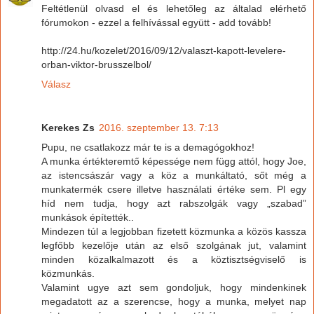
Feltétlenül olvasd el és lehetőleg az általad elérhető
fórumokon - ezzel a felhívással együtt - add tovább!
http://24.hu/kozelet/2016/09/12/valaszt-kapott-levelere-
orban-viktor-brusszelbol/
Válasz
Kerekes Zs
2016. szeptember 13. 7:13
Pupu, ne csatlakozz már te is a demagógokhoz!
A munka értékteremtő képessége nem függ attól, hogy Joe,
az istencsászár vagy a köz a munkáltató, sőt még a
munkatermék csere illetve használati értéke sem. Pl egy
híd nem tudja, hogy azt rabszolgák vagy „szabad”
munkások építették..
Mindezen túl a legjobban fizetett közmunka a közös kassza
legfőbb kezelője után az első szolgának jut, valamint
minden közalkalmazott és a köztisztségviselő is
közmunkás.
Valamint ugye azt sem gondoljuk, hogy mindenkinek
megadatott az a szerencse, hogy a munka, melyet nap