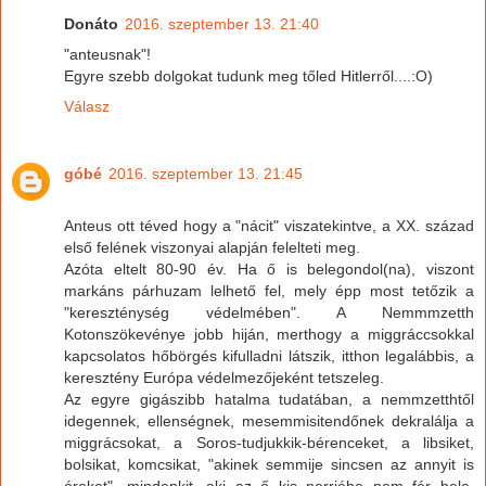
Donáto
2016. szeptember 13. 21:40
"anteusnak"!
Egyre szebb dolgokat tudunk meg tőled Hitlerről....:O)
Válasz
góbé
2016. szeptember 13. 21:45
Anteus ott téved hogy a "nácit" viszatekintve, a XX. század
első felének viszonyai alapján felelteti meg.
Azóta eltelt 80-90 év. Ha ő is belegondol(na), viszont
markáns párhuzam lelhető fel, mely épp most tetőzik a
"kereszténység védelmében". A Nemmmzetth
Kotonszökevénye jobb hiján, merthogy a miggráccsokkal
kapcsolatos hőbörgés kifulladni látszik, itthon legalábbis, a
keresztény Európa védelmezőjeként tetszeleg.
Az egyre gigászibb hatalma tudatában, a nemmzetthtől
idegennek, ellenségnek, mesemmisitendőnek dekralálja a
miggrácsokat, a Soros-tudjukkik-bérenceket, a libsiket,
bolsikat, komcsikat, "akinek semmije sincsen az annyit is
éreket", mindenkit, aki az ő kis nerrjébe nem fér bele.