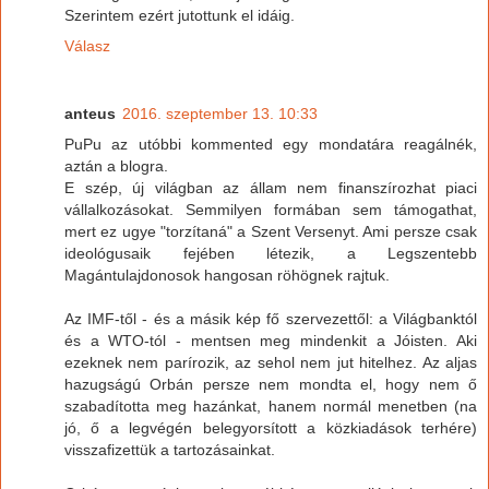
Szerintem ezért jutottunk el idáig.
Válasz
anteus
2016. szeptember 13. 10:33
PuPu az utóbbi kommented egy mondatára reagálnék,
aztán a blogra.
E szép, új világban az állam nem finanszírozhat piaci
vállalkozásokat. Semmilyen formában sem támogathat,
mert ez ugye "torzítaná" a Szent Versenyt. Ami persze csak
ideológusaik fejében létezik, a Legszentebb
Magántulajdonosok hangosan röhögnek rajtuk.
Az IMF-től - és a másik kép fő szervezettől: a Világbanktól
és a WTO-tól - mentsen meg mindenkit a Jóisten. Aki
ezeknek nem parírozik, az sehol nem jut hitelhez. Az aljas
hazugságú Orbán persze nem mondta el, hogy nem ő
szabadította meg hazánkat, hanem normál menetben (na
jó, ő a legvégén belegyorsított a közkiadások terhére)
visszafizettük a tartozásainkat.