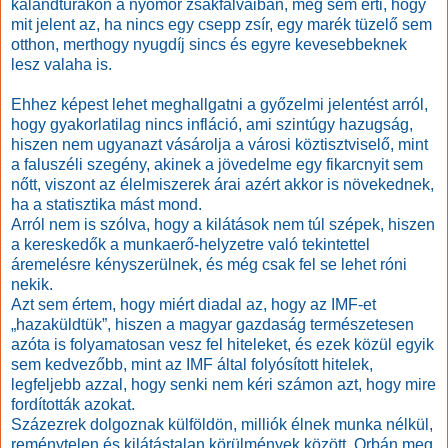
kalandtúrákon a nyomor zsákfalvaiban, meg sem érti, hogy
mit jelent az, ha nincs egy csepp zsír, egy marék tüzelő sem
otthon, merthogy nyugdíj sincs és egyre kevesebbeknek
lesz valaha is.
Ehhez képest lehet meghallgatni a győzelmi jelentést arról,
hogy gyakorlatilag nincs infláció, ami szintúgy hazugság,
hiszen nem ugyanazt vásárolja a városi köztisztviselő, mint
a faluszéli szegény, akinek a jövedelme egy fikarcnyit sem
nőtt, viszont az élelmiszerek árai azért akkor is növekednek,
ha a statisztika mást mond.
Arról nem is szólva, hogy a kilátások nem túl szépek, hiszen
a kereskedők a munkaerő-helyzetre való tekintettel
áremelésre kényszerülnek, és még csak fel se lehet róni
nekik.
Azt sem értem, hogy miért diadal az, hogy az IMF-et
„hazaküldtük”, hiszen a magyar gazdaság természetesen
azóta is folyamatosan vesz fel hiteleket, és ezek közül egyik
sem kedvezőbb, mint az IMF által folyósított hitelek,
legfeljebb azzal, hogy senki nem kéri számon azt, hogy mire
fordították azokat.
Százezrek dolgoznak külföldön, milliók élnek munka nélkül,
reménytelen és kilátástalan körülmények között, Orbán meg