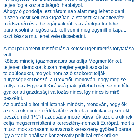
teljes foglalkoztatottságról hablatyol.
Ahogy ő gondolja, ezt három nap alatt meg lehet oldani,
hiszen kicsit kell csak igazítani a statisztikai adatfelvétel
módszerén és a betegágyakból is az árokpartra lehet
parancsolni a lógósokat, kell venni még egymillió kapát,
oszt kész a mű, lehet vele dicsekedni.
A mai parlamenti felszólalás a kötcsei igehirdetés folytatása
volt.
Kötcse mindig igazmondásra sarkallja Megmentőnket,
teljesen demokratikusan megfenyegeti azokat a
településeket, melyek nem az ő szekerét tolják,
hülyeségeket beszél a Brexitről, mondván, hogy meg se
kottyan az Egyesült Királyságnak, jóllehet még semmiféle
gyakorlati gazdasági változás nincs, így nincs is miről
beszélni.
Az európai elitet nihilistának minősíti, mondván, hogy ők
azok, akik minden értékvitát elvetnek a politikailag korrekt
beszédmód (PC) hazugsága mögé bújva, ők azok, akiknek
célja megsemmisíteni a keresztény-nemzeti Európát, mert a
muszlimok sohasem szavaznak keresztény gyökerű pártra,
így a tradicionálisan konzervatív politikai erők örökre