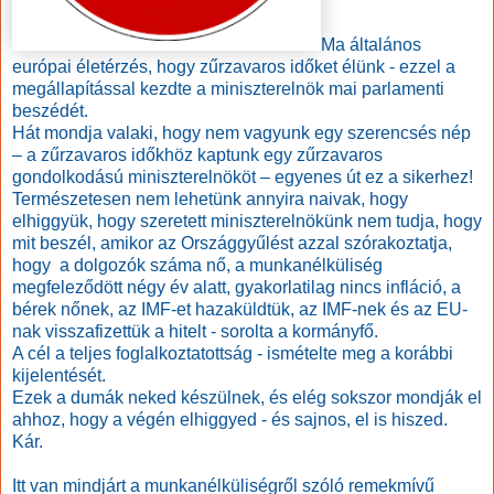
Ma általános
európai életérzés, hogy zűrzavaros időket élünk - ezzel a
megállapítással kezdte a miniszterelnök mai parlamenti
beszédét.
Hát mondja valaki, hogy nem vagyunk egy szerencsés nép
– a zűrzavaros időkhöz kaptunk egy zűrzavaros
gondolkodású miniszterelnököt – egyenes út ez a sikerhez!
Természetesen nem lehetünk annyira naivak, hogy
elhiggyük, hogy szeretett miniszterelnökünk nem tudja, hogy
mit beszél, amikor az Országgyűlést azzal szórakoztatja,
hogy
a dolgozók száma nő, a munkanélküliség
megfeleződött négy év alatt, gyakorlatilag nincs infláció, a
bérek nőnek, az IMF-et hazaküldtük, az IMF-nek és az EU-
nak visszafizettük a hitelt - sorolta a kormányfő.
A cél a teljes foglalkoztatottság - ismételte meg a korábbi
kijelentését.
Ezek a dumák neked készülnek, és elég sokszor mondják el
ahhoz, hogy a végén elhiggyed - és sajnos, el is hiszed.
Kár.
Itt van mindjárt a munkanélküliségről szóló remekmívű