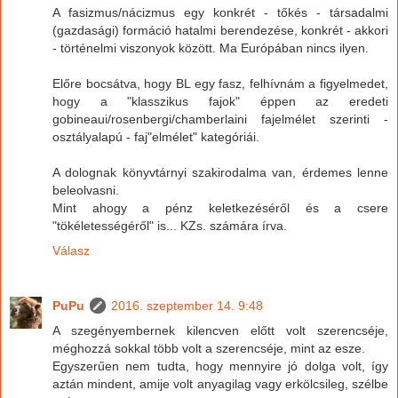
A fasizmus/nácizmus egy konkrét - tőkés - társadalmi
(gazdasági) formáció hatalmi berendezése, konkrét - akkori
- történelmi viszonyok között. Ma Európában nincs ilyen.
Előre bocsátva, hogy BL egy fasz, felhívnám a figyelmedet,
hogy a "klasszikus fajok" éppen az eredeti
gobineaui/rosenbergi/chamberlaini fajelmélet szerinti -
osztályalapú - faj"elmélet" kategóriái.
A dolognak könyvtárnyi szakirodalma van, érdemes lenne
beleolvasni.
Mint ahogy a pénz keletkezéséről és a csere
"tökéletességéről" is... KZs. számára írva.
Válasz
PuPu
2016. szeptember 14. 9:48
A szegényembernek kilencven előtt volt szerencséje,
méghozzá sokkal több volt a szerencséje, mint az esze.
Egyszerűen nem tudta, hogy mennyire jó dolga volt, így
aztán mindent, amije volt anyagilag vagy erkölcsileg, szélbe