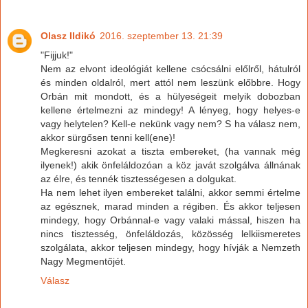
Olasz Ildikó
2016. szeptember 13. 21:39
"Fijjuk!"
Nem az elvont ideológiát kellene csócsálni előlről, hátulról
és minden oldalról, mert attól nem leszünk előbbre. Hogy
Orbán mit mondott, és a hülyeségeit melyik dobozban
kellene értelmezni az mindegy! A lényeg, hogy helyes-e
vagy helytelen? Kell-e nekünk vagy nem? S ha válasz nem,
akkor sürgősen tenni kell(ene)!
Megkeresni azokat a tiszta embereket, (ha vannak még
ilyenek!) akik önfeláldozóan a köz javát szolgálva állnának
az élre, és tennék tisztességesen a dolgukat.
Ha nem lehet ilyen embereket találni, akkor semmi értelme
az egésznek, marad minden a régiben. És akkor teljesen
mindegy, hogy Orbánnal-e vagy valaki mással, hiszen ha
nincs tisztesség, önfeláldozás, közösség lelkiismeretes
szolgálata, akkor teljesen mindegy, hogy hívják a Nemzeth
Nagy Megmentőjét.
Válasz