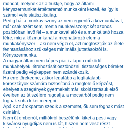
mondat, melynek az a trükkje, hogy az állami
kényszermunkát értékteremtő munkaként kezeli, és így is
számol vele statisztikailag.
Pedig hát a munkaviszony az nem egyenlő a közmunkával,
már csak azért sem, mert a munkaviszonyt két azonos
pozícióban levő fél – a munkavállaló és a munkáltató hozza
létre, míg a közmunkánál a meghatározó elem a
munkakényszer – aki nem végzi el, azt megfosztják az élete
fenntartásához szükséges minimális juttatásoktól is.
Kényszermunka.
A magyar állam nem képes piaci alapon működő
munkahelyek létrehozását ösztönözni, tisztességes béreket
fizetni pedig végképpen nem szándékozik.
Ha erre törekedne, akkor legalább a legfiatalabb
korosztályok számára biztosítaná a megfelelő képzést,
ehelyett a szegények gyermekeit már iskoláztatásuk első
éveiben az út szélére rugdalja, a mocsárból pedig nem
fognak soha kikecmeregni.
Apáik az árokparton szedik a szemetet, ők sem fognak mást
csinálni.
Nem öt emberről, milliókról beszélünk, kiket a pesti vagy
kisvárosi nyugdíjas nem is lát, hiszen nem vesz részt