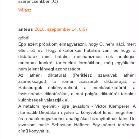
szerencsénkben.:O)
Válasz
anteus
2016. szeptember 14. 8:57
góbé!
Épp azért próbálom elmagyarázni, hogy O. nem náci, mert
eltelt 61 év. Hogy diktatórikus hatalma van, és hogy a
diktatúrák mint hatalmi mechanizmus sok analógiát
mutatnak konkrét történelmi formáikban, még egyáltalán
nem jelent lényegi azonosságot.
Az athéni diktatúrát (Periklész szavaival: athéni
zsarnokságot), a római császárok diktatúráját, a
Habsburgok önkényuralmát, a munkásdiktatúrát, a
fasiszta/náci diktatúrákat, a mai polgári diktatúrát tartalmi
különbségek választják el.
A hatalom nyelvét - újra javaslom - Victor Klemperer: A
Harmadik Birodalom nyelve c. könyvéből lehet megérteni,
és a hatalomgyakorlási analógiákat bizonyítottnak látni. De
javaslom mellé Sebastian Häffner: Egy német története
című könyvét is.