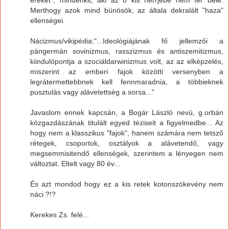
Merthogy azok mind bünösök, az általa dekralált "haza"
ellenségei.
Nácizmus/vikipédia:"...Ideológiájának fő jellemzői a
pángermán sovinizmus, rasszizmus és antiszemitizmus,
kiindulópontja a szociáldarwinizmus volt, az az elképzelés,
miszerint az emberi fajok közötti versenyben a
legrátermettebbnek kell fennmaradnia, a többieknek
pusztulás vagy alávetettség a sorsa..."
Javaslom ennek kapcsán, a Bogár László nevü, g.orbán
közgazdászának titulált egyed téziseit a figyelmedbe... Az
hogy nem a klasszikus "fajok", hanem számára nem tetsző
rétegek, csoportok, osztályok a alávetendő, vagy
megsemmisitendő ellenségek, szerintem a lényegen nem
változtat. Eltelt vagy 80 év...
És azt mondod hogy ez a kis retek kotonszökevény nem
náci ?!?
Kerekes Zs. felé...