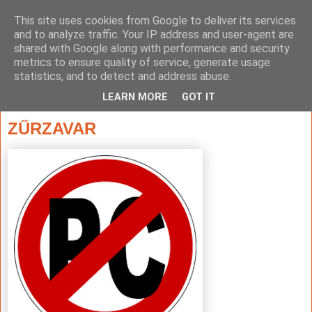
This site uses cookies from Google to deliver its services
and to analyze traffic. Your IP address and user-agent are
shared with Google along with performance and security
metrics to ensure quality of service, generate usage
statistics, and to detect and address abuse.
▼
LEARN MORE
GOT IT
2016. szeptember 12., hétfő
ZŰRZAVAR