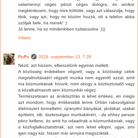
valamennyi céges pénzt céges dologra, és amikor
megkérdezem, hogy mire költötte, vagy azt válaszolja, hogy
titok, vagy azt, hogy mi közöm hozzá, ott a telefon abba
szóljak bele, ha merek! :)
Jó lenne, ha ez mindenkiben tudatosulna :)))
Válasz
PuPu
2016. szeptember 13. 7:28
Nézd, azt hiszem, elbeszélünk egymás mellett.
A közösség érdekében végzett, vagy a közösségi célok
megvalósításáért végzett munka nem egyenlő azzal, amit
ma közmunkának hívunk, mint ahogy a köztisztviselő vagy
a közalkalmazott sem közmunkát végez.
Természetesen az ároktisztítás is lehet értékes, én mégis
azt mondom, hogy értékesebb lenne Orbán rabszolgáival
élelmiszert termeltetni, újranyitni bányákat, járdákat, utakat
építtetni, stb. tisztességes munkabérért, - de ehhez persze
pénz kellene, és amit ha odaadnak a közmunkásnak, vagy
a közfoglalkoztatottnak, azt nem lehet ellopni, ugye, ami
igen nagy kár, hiszen már annyira megszokták...