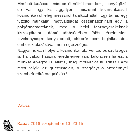
Elméleti tudásod, -minden él nélkül mondom, - lenyügöző,
de van egy kis aggályom, miszerint közmunkással,
közmunkával, elég messziről találkozhattál. Egy tanár, egy
tüzoltó munkáját, motiváltságát összehasonlitani egy, a
polgármestereknek, meg a helyi faszagyerekeknek
kiszolgáltatott, döntő többségében fölös, értelmetlen,
tevékenységre kényszeritett, éhbérért sem foglalkoztatott
emberek alázásával, nem egészséges.
Nagyon is van helye a közmunkának. Fontos és szükséges
is, ha valódi haszna, eredménye van, különösen ha ezt a
munkát elvégző is átlátja, még motivációt is adhat ! Ami
most folyik, az gusztustalan, a szegényt a szegénnyel
szembeforditó megalázás !
Válasz
Kapat
2016. szeptember 13. 23:15