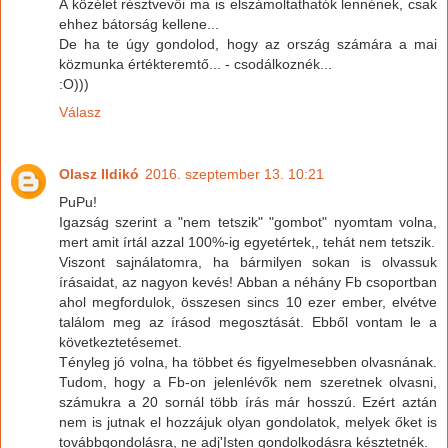
A közélet résztvevői ma is elszámoltathatók lennének, csak
ehhez bátorság kellene...
De ha te úgy gondolod, hogy az ország számára a mai
közmunka értékteremtő... - csodálkoznék...
:O)))
Válasz
Olasz Ildikó
2016. szeptember 13. 10:21
PuPu!
Igazság szerint a "nem tetszik" "gombot" nyomtam volna,
mert amit írtál azzal 100%-ig egyetértek,, tehát nem tetszik.
Viszont sajnálatomra, ha bármilyen sokan is olvassuk
írásaidat, az nagyon kevés! Abban a néhány Fb csoportban
ahol megfordulok, összesen sincs 10 ezer ember, elvétve
találom meg az írásod megosztását. Ebből vontam le a
következtetésemet.
Tényleg jó volna, ha többet és figyelmesebben olvasnának.
Tudom, hogy a Fb-on jelenlévők nem szeretnek olvasni,
számukra a 20 sornál több írás már hosszú. Ezért aztán
nem is jutnak el hozzájuk olyan gondolatok, melyek őket is
továbbgondolásra, ne adj'Isten gondolkodásra késztetnék.