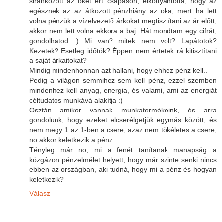
siránkozott az őket ért csapáson, elkottyantotta, hogy az
egésznek az az átkozott pénzhiány az oka, mert ha lett
volna pénzük a vízelvezető árkokat megtisztítani az ár előtt,
akkor nem lett volna ekkora a baj. Hát mondtam egy cifrát,
gondolhatod :) Mi van? mitek nem volt? Lapátotok?
Kezetek? Esetleg időtök? Éppen nem értetek rá kitisztítani
a saját árkaitokat?
Mindig mindenhonnan azt hallani, hogy ehhez pénz kell..
Pedig a világon semmihez sem kell pénz, ezzel szemben
mindenhez kell anyag, energia, és valami, ami az energiát
céltudatos munkává alakítja :)
Osztán amikor vannak munkatermékeink, és arra
gondolunk, hogy ezeket elcserélgetjük egymás között, és
nem megy 1 az 1-ben a csere, azaz nem tökéletes a csere,
no akkor keletkezik a pénz..
Tényleg már no, mi a fenét tanítanak manapság a
közgázon pénzelmélet helyett, hogy már szinte senki nincs
ebben az országban, aki tudná, hogy mi a pénz és hogyan
keletkezik?
Válasz