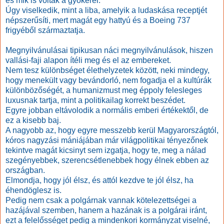
és mik is voltak a gyökerei.
Úgy viselkedik, mint a liba, amelyik a ludaskása receptjét
népszerűsíti, mert magát egy hattyú és a Boeing 737
frigyéből származtatja.
Megnyilvánulásai tipikusan náci megnyilvánulások, hiszen
vallási-faji alapon ítéli meg és el az embereket.
Nem tesz különbséget élethelyzetek között, neki mindegy,
hogy menekült vagy bevándorló, nem fogadja el a kultúrák
különbözőségét, a humanizmust meg éppoly felesleges
luxusnak tartja, mint a politikailag korrekt beszédet.
Egyre jobban eltávolodik a normális emberi értékektől, de
ez a kisebb baj.
A nagyobb az, hogy egyre messzebb kerül Magyarországtól,
kóros nagyzási mániájában már világpolitikai tényezőnek
tekintve magát kicsinyt sem izgatja, hogy te, meg a nálad
szegényebbek, szerencsétlenebbek hogy élnek ebben az
országban.
Elmondja, hogy jól élsz, és attól kezdve te jól élsz, ha
éhendöglesz is.
Pedig nem csak a polgárnak vannak kötelezettségei a
hazájával szemben, hanem a hazának is a polgárai iránt,
ezt a felelősséget pedig a mindenkori kormányzat viselné,