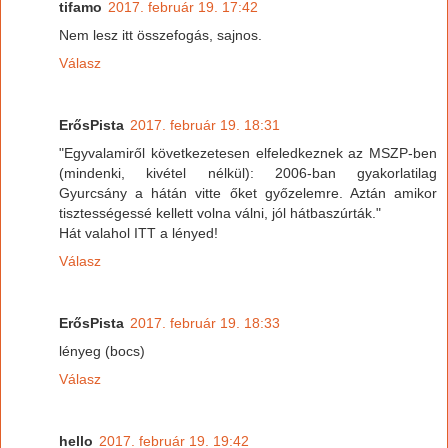
tifamo
2017. február 19. 17:42
Nem lesz itt összefogás, sajnos.
Válasz
ErősPista
2017. február 19. 18:31
"Egyvalamiről következetesen elfeledkeznek az MSZP-ben
(mindenki, kivétel nélkül): 2006-ban gyakorlatilag
Gyurcsány a hátán vitte őket győzelemre. Aztán amikor
tisztességessé kellett volna válni, jól hátbaszúrták."
Hát valahol ITT a lényed!
Válasz
ErősPista
2017. február 19. 18:33
lényeg (bocs)
Válasz
hello
2017. február 19. 19:42