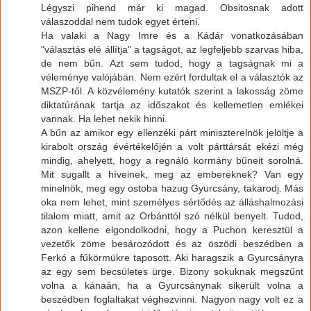
Légyszi pihend már ki magad. Obsitosnak adott
válaszoddal nem tudok egyet érteni.
Ha valaki a Nagy Imre és a Kádár vonatkozásában
"választás elé állítja" a tagságot, az legfeljebb szarvas hiba,
de nem bűn. Azt sem tudod, hogy a tagságnak mi a
véleménye valójában. Nem ezért fordultak el a választók az
MSZP-től. A közvélemény kutatók szerint a lakosság zöme
diktatúrának tartja az időszakot és kellemetlen emlékei
vannak. Ha lehet nekik hinni.
A bűn az amikor egy ellenzéki párt miniszterelnök jelöltje a
kirabolt ország évértékelőjén a volt párttársát ekézi még
mindig, ahelyett, hogy a regnáló kormány bűneit sorolná.
Mit sugallt a híveinek, meg az embereknek? Van egy
minelnök, meg egy ostoba hazug Gyurcsány, takarodj. Más
oka nem lehet, mint személyes sértődés az álláshalmozási
tilalom miatt, amit az Orbánttól szó nélkül benyelt. Tudod,
azon kellene elgondolkodni, hogy a Puchon keresztül a
vezetők zöme besározódott és az öszödi beszédben a
Ferkó a fűkörmükre taposott. Aki haragszik a Gyurcsányra
az egy sem becsületes ürge. Bizony sokuknak megszűnt
volna a kánaán, ha a Gyurcsánynak sikerült volna a
beszédben foglaltakat véghezvinni. Nagyon nagy volt ez a