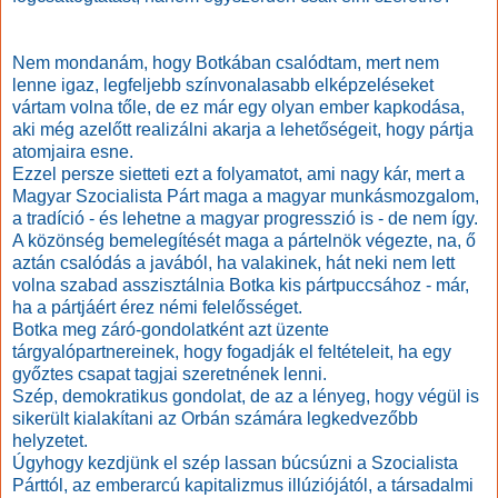
Nem mondanám, hogy Botkában csalódtam, mert nem
lenne igaz, legfeljebb színvonalasabb elképzeléseket
vártam volna tőle, de ez már egy olyan ember kapkodása,
aki még azelőtt realizálni akarja a lehetőségeit, hogy pártja
atomjaira esne.
Ezzel persze sietteti ezt a folyamatot, ami nagy kár, mert a
Magyar Szocialista Párt maga a magyar munkásmozgalom,
a tradíció - és lehetne a magyar progresszió is - de nem így.
A közönség bemelegítését maga a pártelnök végezte, na, ő
aztán csalódás a javából, ha valakinek, hát neki nem lett
volna szabad asszisztálnia Botka kis pártpuccsához - már,
ha a pártjáért érez némi felelősséget.
Botka meg záró-gondolatként azt üzente
tárgyalópartnereinek, hogy fogadják el feltételeit, ha egy
győztes csapat tagjai szeretnének lenni.
Szép, demokratikus gondolat, de az a lényeg, hogy végül is
sikerült kialakítani az Orbán számára legkedvezőbb
helyzetet.
Úgyhogy kezdjünk el szép lassan búcsúzni a Szocialista
Párttól, az emberarcú kapitalizmus illúziójától, a társadalmi