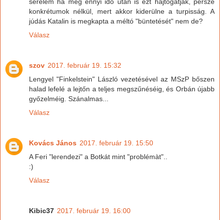
sérelem ha még ennyi idő után is ezt hajtogatják, persze
konkrétumok nélkül, mert akkor kiderülne a turpisság. A
júdás Katalin is megkapta a méltó "büntetését" nem de?
Válasz
szov
2017. február 19. 15:32
Lengyel "Finkelstein" László vezetésével az MSzP bőszen
halad lefelé a lejtőn a teljes megszűnéséig, és Orbán újabb
győzelméig. Szánalmas...
Válasz
Kovács János
2017. február 19. 15:50
A Feri "lerendezi" a Botkát mint "problémàt"..
:)
Válasz
Kibic37
2017. február 19. 16:00