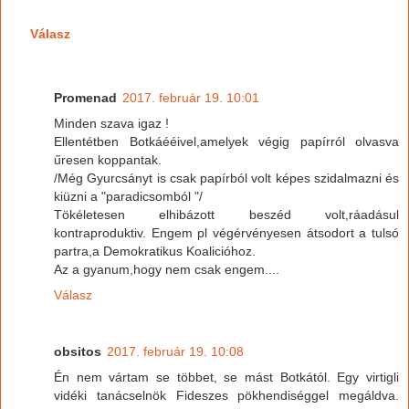
Válasz
Promenad
2017. február 19. 10:01
Minden szava igaz !
Ellentétben Botkáééivel,amelyek végig papírról olvasva
űresen koppantak.
/Még Gyurcsányt is csak papírból volt képes szidalmazni és
kiüzni a "paradicsomból "/
Tökéletesen elhibázott beszéd volt,ráadásul
kontraproduktiv. Engem pl végérvényesen átsodort a tulsó
partra,a Demokratikus Koalicióhoz.
Az a gyanum,hogy nem csak engem....
Válasz
obsitos
2017. február 19. 10:08
Én nem vártam se többet, se mást Botkától. Egy virtigli
vidéki tanácselnök Fideszes pökhendiséggel megáldva.