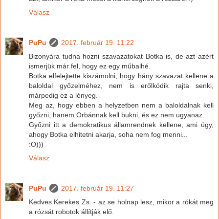
Válasz
PuPu
2017. február 19. 11:22
Bizonyára tudna hozni szavazatokat Botka is, de azt azért
ismerjük már fel, hogy ez egy műbalhé.
Botka elfelejtette kiszámolni, hogy hány szavazat kellene a
baloldal győzelméhez, nem is erőlködik rajta senki,
márpedig ez a lényeg.
Meg az, hogy ebben a helyzetben nem a baloldalnak kell
győzni, hanem Orbánnak kell bukni, és ez nem ugyanaz.
Győzni itt a demokratikus államrendnek kellene, ami úgy,
ahogy Botka elhitetni akarja, soha nem fog menni...
:O)))
Válasz
PuPu
2017. február 19. 11:27
Kedves Kerekes Zs. - az se holnap lesz, mikor a rókát meg
a rózsát robotok állítják elő.