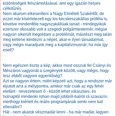
különbségek felszámolásával, ami egy igazán helyes
célkitűzés.
Nem akarom elkeseríteni a Nagy Elméleti Szakértőt, de
ezzel már kísérletezett egy kis kecskeszakállas próféta is,
követve mindenféle nagyszakállúak tanait - mindegyikük
ezerszer okosabb volt a szegedi polgármesternél, mégse
nagyon sikerült megoldani a problémát, másrészt meg talán
meg kellene kérdezni a népet, akar-e ilyen társadalmat,
vagy mégis maradjunk meg a kapitalizmusnál, ha már így
esett?
Nem egészen tiszta a kép, akkor most osszuk fel Csányi és
Mészáros vagyonát a szegények között, vagy mégis, hogy
lesz ebből vagyoni egyenlőség?
Azt se nagyon értem, miért képzeli azt, hogy a rendszer már
eljutott arra a mélypontra, amikor már csak az egy fehér
elefánt - nevezetesen ő - között lehet választani, és
holnaptól mindenki rohan majd jobbról-balról rá szavazni,
merthogy kiérlelt és reális programjának senki nem tud
ellenállni?
Hát - nem akarok vészmadár lenni - ha már madár, legyen