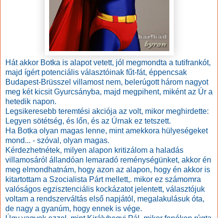
Hát akkor Botka is alapot vetett, jól megmondta a tutifrankót,
majd ígért potenciális választóinak fűt-fát, éppencsak
Budapest-Brüsszel villamost nem, belerúgott három nagyot
meg két kicsit Gyurcsányba, majd megpihent, miként az Úr a
hetedik napon.
Legsikeresebb teremtési akciója az volt, mikor meghirdette:
Legyen sötétség, és lőn, és az Úrnak ez tetszett.
Ha Botka olyan magas lenne, mint amekkora hülyeségeket
mond... - szóval, olyan magas.
Kérdezhetnétek, milyen alapon kritizálom a haladás
villamosáról állandóan lemaradó reménységünket, akkor én
meg elmondhatnám, hogy azon az alapon, hogy én akkor is
kitartottam a Szocialista Párt mellett,. mikor ez számomra
valóságos egzisztenciális kockázatot jelentett, választójuk
voltam a rendszerváltás első napjától, megalakulásuk óta,
de nagy a gyanúm, hogy ennek is vége.