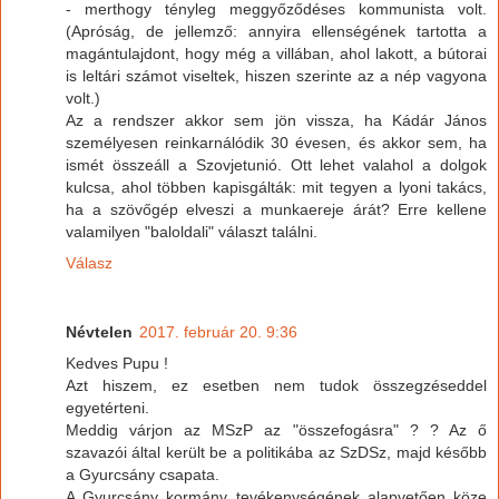
- merthogy tényleg meggyőződéses kommunista volt.
(Apróság, de jellemző: annyira ellenségének tartotta a
magántulajdont, hogy még a villában, ahol lakott, a bútorai
is leltári számot viseltek, hiszen szerinte az a nép vagyona
volt.)
Az a rendszer akkor sem jön vissza, ha Kádár János
személyesen reinkarnálódik 30 évesen, és akkor sem, ha
ismét összeáll a Szovjetunió. Ott lehet valahol a dolgok
kulcsa, ahol többen kapisgálták: mit tegyen a lyoni takács,
ha a szövőgép elveszi a munkaereje árát? Erre kellene
valamilyen "baloldali" választ találni.
Válasz
Névtelen
2017. február 20. 9:36
Kedves Pupu !
Azt hiszem, ez esetben nem tudok összegzéseddel
egyetérteni.
Meddig várjon az MSzP az "összefogásra" ? ? Az ő
szavazói által került be a politikába az SzDSz, majd később
a Gyurcsány csapata.
A Gyurcsány kormány tevékenységének alapvetően köze