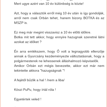
Mert ugye azért van 10 év különbség is közte!
Azt, hogy a választók erről még 10 év után is így gondolják,
arról nem csak Orbán tehet, hanem bizony BOTKA és az
MSZP is.
Ez meg már megint visszavisz a 10 év előtti időkre.
Botka mit tett akkor, hogy ennyire hazugnak szeretné látni
azokat az időket ?
Én arra emlékszem, hogy Ő volt a legnagyobb ellenzője
annak a Gyurcsány kezdeményezte változtatásnak, hogy a
polgármesterek ne lehessenek álláshalmozó képviselők.
Amikor Orbán ezt mégis bevezette, akkor ezt már nem
tekintette akkora "hazugságnak "!
A fejétől bűzlik a hal ! /nem a liba/
Köszi PuPu, hogy írtál róla !
Egyetértek veled !