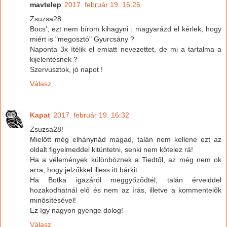
mavtelep
2017. február 19. 16:26
Zsuzsa28
Bocs', ezt nem bírom kihagyni : magyarázd el kérlek, hogy
miért is "megosztó" Gyurcsány ?
Naponta 3x ítélik el emiatt nevezettet, de mi a tartalma a
kijelentésnek ?
Szervusztok, jó napot !
Válasz
Kapat
2017. február 19. 16:32
Zsuzsa28!
Mielőtt még elhánynád magad, talán nem kellene ezt az
oldalt figyelmeddel kitüntetni, senki nem kötelez rá!
Ha a vélemények különböznek a Tiedtől, az még nem ok
arra, hogy jelzőkkel illess itt bárkit.
Ha Botka igazáról meggyőződtél, talán érveiddel
hozakodhatnál elő és nem az írás, illetve a kommentelők
minősítésével!
Ez így nagyon gyenge dolog!
Válasz