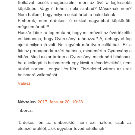
Botkával tessék megbeszélni, mert az övé a legfrissebb
köpködés. Vagy ő teheti, neki szabad? Másoknak nem?
Nem hallom, hogy milyen sokat ártott a baloldalnak.
Emberek, nem érdekes, ő sokkal nagyobbat köpködött,
mégsem ártott!!!.
Huszár Tibor rá fog mutatni, hogy mit művelt az évértékelőn
és kimondja, hogy Gyurcsányt utánozza? Á, dehogy el fog
ájulni milyen jó volt. Ne legyünk már ilyen csőlátóak. Ez a
fidesz propaganda azért hatásos, mindenért a Gyurcsány a
hibás. Majd akkor tartom a Gyurcsányt mindenért hibásnak,
ha a kollegái is beismernek egy kicsit a tévedéseikből, nem
utolsó sorban Lengyel és Kéri. Tisztelettel várom az urak
beismerő vallomását.
Válasz
Névtelen
2017. február 20. 10:28
Tiborcz,
'Érdekes, én az emberektől nem ezt hallom, csak az
elemző uraktól, akik ugyebár tévedhetetlenek.'