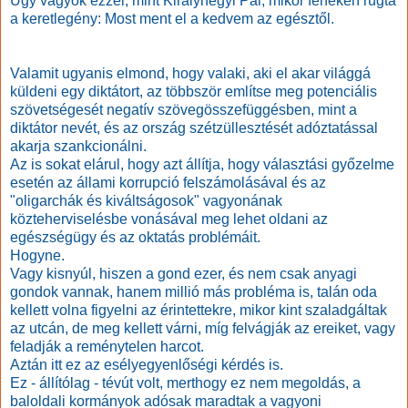
Úgy vagyok ezzel, mint Királyhegyi Pál, mikor fenéken rúgta
a keretlegény: Most ment el a kedvem az egésztől.
Valamit ugyanis elmond, hogy valaki, aki el akar világgá
küldeni egy diktátort, az többször említse meg potenciális
szövetségesét negatív szövegösszefüggésben, mint a
diktátor nevét, és az ország szétzüllesztését adóztatással
akarja szankcionálni.
Az is sokat elárul, hogy azt állítja, hogy választási győzelme
esetén az állami korrupció felszámolásával és az
"oligarchák és kiváltságosok" vagyonának
közteherviselésbe vonásával meg lehet oldani az
egészségügy és az oktatás problémáit.
Hogyne.
Vagy kisnyúl, hiszen a gond ezer, és nem csak anyagi
gondok vannak, hanem millió más probléma is, talán oda
kellett volna figyelni az érintettekre, mikor kint szaladgáltak
az utcán, de meg kellett várni, míg felvágják az ereiket, vagy
feladják a reménytelen harcot.
Aztán itt ez az esélyegyenlőségi kérdés is.
Ez - állítólag - tévút volt, merthogy ez nem megoldás, a
baloldali kormányok adósak maradtak a vagyoni