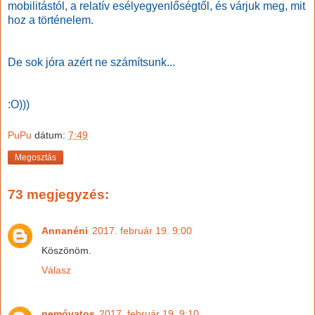
mobilitástól, a relatív esélyegyenlőségtől, és várjuk meg, mit
hoz a történelem.
De sok jóra azért ne számítsunk...
:O)))
PuPu
dátum:
7:49
Megosztás
73 megjegyzés:
Annanéni
2017. február 19. 9:00
Köszönöm.
Válasz
nemóvatos
2017. február 19. 9:10