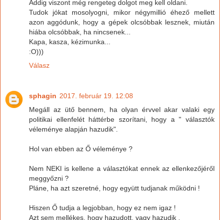
Addig viszont még rengeteg dolgot meg kell oldani.
Tudok jókat mosolyogni, mikor négymillió éhező mellett
azon aggódunk, hogy a gépek olcsóbbak lesznek, miután
hiába olcsóbbak, ha nincsenek...
Kapa, kasza, kézimunka...
:O)))
Válasz
sphagin
2017. február 19. 12:08
Megáll az ütő bennem, ha olyan érvvel akar valaki egy
politikai ellenfelét háttérbe szorítani, hogy a " választók
véleménye alapján hazudik".
Hol van ebben az Ő véleménye ?
Nem NEKI is kellene a választókat ennek az ellenkezőjéről
meggyőzni ?
Pláne, ha azt szeretné, hogy együtt tudjanak működni !
Hiszen Ő tudja a legjobban, hogy ez nem igaz !
Azt sem mellékes, hogy hazudott, vagy hazudik .