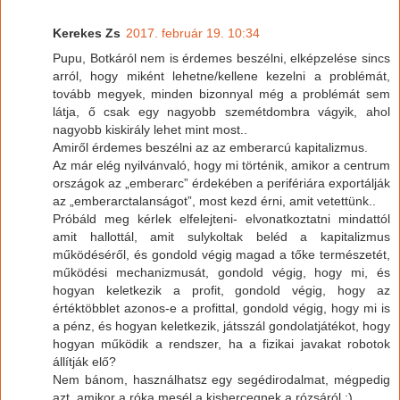
Kerekes Zs
2017. február 19. 10:34
Pupu, Botkáról nem is érdemes beszélni, elképzelése sincs
arról, hogy miként lehetne/kellene kezelni a problémát,
tovább megyek, minden bizonnyal még a problémát sem
látja, ő csak egy nagyobb szemétdombra vágyik, ahol
nagyobb kiskirály lehet mint most..
Amiről érdemes beszélni az az emberarcú kapitalizmus.
Az már elég nyilvánvaló, hogy mi történik, amikor a centrum
országok az „emberarc” érdekében a perifériára exportálják
az „emberarctalanságot”, most kezd érni, amit vetettünk..
Próbáld meg kérlek elfelejteni- elvonatkoztatni mindattól
amit hallottál, amit sulykoltak beléd a kapitalizmus
működéséről, és gondold végig magad a tőke természetét,
működési mechanizmusát, gondold végig, hogy mi, és
hogyan keletkezik a profit, gondold végig, hogy az
értéktöbblet azonos-e a profittal, gondold végig, hogy mi is
a pénz, és hogyan keletkezik, játsszál gondolatjátékot, hogy
hogyan működik a rendszer, ha a fizikai javakat robotok
állítják elő?
Nem bánom, használhatsz egy segédirodalmat, mégpedig
azt, amikor a róka mesél a kishercegnek a rózsáról :)