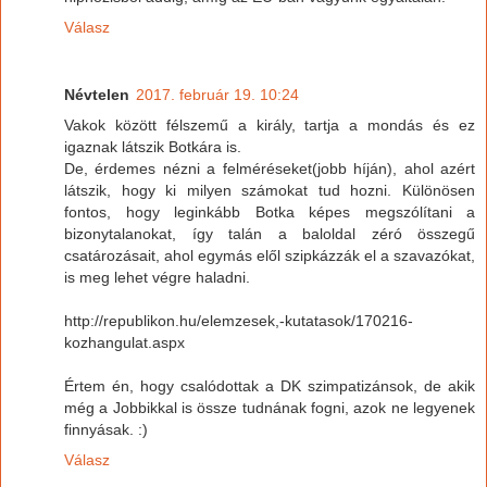
Válasz
Névtelen
2017. február 19. 10:24
Vakok között félszemű a király, tartja a mondás és ez
igaznak látszik Botkára is.
De, érdemes nézni a felméréseket(jobb híján), ahol azért
látszik, hogy ki milyen számokat tud hozni. Különösen
fontos, hogy leginkább Botka képes megszólítani a
bizonytalanokat, így talán a baloldal zéró összegű
csatározásait, ahol egymás elől szipkázzák el a szavazókat,
is meg lehet végre haladni.
http://republikon.hu/elemzesek,-kutatasok/170216-
kozhangulat.aspx
Értem én, hogy csalódottak a DK szimpatizánsok, de akik
még a Jobbikkal is össze tudnának fogni, azok ne legyenek
finnyásak. :)
Válasz