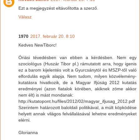
Ezt a megjegyzést eltávolította a szerző.
Válasz
1970
2017. február 20. 8:10
Kedves NewTiborc!
Óriási tévedésben van ebben a kérdésben. Nem egy
szociológus (Huszár Tibor pl.) rámutatott arra, hogy igenis
ez a barom kijelentés volt a Gyurcsánytól és MSZP-től való
elfordulás egyik alapja. Nem tudom, milyen közvélemény-
kutatásra hivatkozik, de a Magyar Ifjúság 2012 kutatás
eredményei (azon fiatalok körében, akiknek zöme akkor
nem élt) is mást mondanak:
http://kutatopont.hu/files/2012/02/magyar_ifjusag_2012.pdf
Szerintem határozott baloldali politikával, a múlt köpködése
helyett annak világos felvállalásával lehetne eredményeket
elérni.
Glorianna