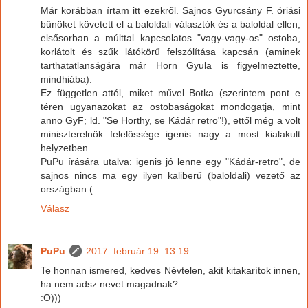
Már korábban írtam itt ezekről. Sajnos Gyurcsány F. óriási
bűnöket követett el a baloldali választók és a baloldal ellen,
elsősorban a múlttal kapcsolatos "vagy-vagy-os" ostoba,
korlátolt és szűk látókörű felszólítása kapcsán (aminek
tarthatatlanságára már Horn Gyula is figyelmeztette,
mindhiába).
Ez független attól, miket művel Botka (szerintem pont e
téren ugyanazokat az ostobaságokat mondogatja, mint
anno GyF; ld. "Se Horthy, se Kádár retro"!), ettől még a volt
miniszterelnök felelőssége igenis nagy a most kialakult
helyzetben.
PuPu írására utalva: igenis jó lenne egy "Kádár-retro", de
sajnos nincs ma egy ilyen kaliberű (baloldali) vezető az
országban:(
Válasz
PuPu
2017. február 19. 13:19
Te honnan ismered, kedves Névtelen, akit kitakarítok innen,
ha nem adsz nevet magadnak?
:O)))