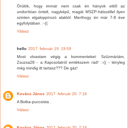
Örülök, hogy immár nem csak én hányok ettől az
undorítóan öntelt, nagyképű, magát MSZP-hátszéllel ilyen
szinten elgaloppírozó alaktól. Merthogy én már 7-8 éve
egyfolytában. :-((
Válasz
hello
2017. február 19. 19:59
Most olvastam végig a kommenteket: Szűzmáriám,
Zsuzsa28 - a Kapcsolatról emlékszem rád! :-(( - tényleg
még mindig itt tartasz??? De gáz!
Válasz
Kovács János
2017. február 20. 7:16
A Botka-puccsista..
Válasz
Kovács János
2017. február 20. 7:16