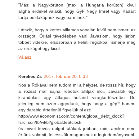
"Más: a Nagykörúton (max. a Hungária körúton) kívül
aligha érdekel valakit, hogy GyF Nagy Imrét vagy Kádárt
tartja példakápnek vagy bárminek."
Látszik, hogy a kettes villamos vonalán kívül nem ismeri az
országot. Óriási tévedésben van! Javaslom, hogy járjon
többet vidékre, elsősorban a keleti régiókba, ismerje meg
az országot egy kicsit.
Válasz
Kerekes Zs
2017. február 20. 8:33
Nos a Rókával nem tudom mi a helyzet, de rossz hír, hogy
a rózsát már sajna robotok állítják elő.. Javaslok egy
kirándulást egy átlagos holland virágkertészetbe. De
jelenleg nem azon aggódunk, hogy hogy a gép? hanem
egy darabig értetlenül figyeljük pl ezt:
http://www.economist.com/content/global_debt_clock?
fsrc=scn/fb/wl/bl/globaldebtclock
és mivel kevés dolgot útálunk jobban, mint amikor nem
értünk valamit, feltesszük magunknak a legtudományosabb