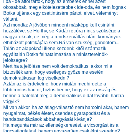
liba - de attól tartok, hogy az emberek ennél azért
okosabbak, meg elkötelezettebbek ide-oda, és nem fognak
Botka ujjának egy csettintésére pártot, elvet, véleményt
váltani.
Azt mondta:
A jövőben mindent másképp kell csinálni,
hozzátéve: se Horthy, se Kádár retróra nincs szüksége a
magyaroknak, de még a rendszerváltás utáni kormányok
elhibázott politikájára sem.
Rá van szükség, gondolom...
Talán az alapoknál illene kezdeni: kitől származik
egyáltalán Botka felhatalmazása a miniszterelnök-
jelöltségre?
Mert ha a jelölése nem volt demokratikus, akkor mi a
biztosíték arra, hogy esetleges győzelme esetén
demokratikusan fog viselkedni?
Aztán az is érdekelne, hogy miután meghirdette a
többfrontos harcot, biztos benne, hogy ez az ország és
benne a baloldal meg a demokratikus oldal további harcra
vágyik?
Mi van akkor, ha az átlag-választó nem harcolni akar, hanem
nyugalmat, békés életet, csendes gyarapodást és a
handabandázások abbahagyását kívánja?
Ha megunta már az ellenségkeresést, a vicsorgást és a
fogcsattogtatást, hanem egyszerűen csak élni szeretne?