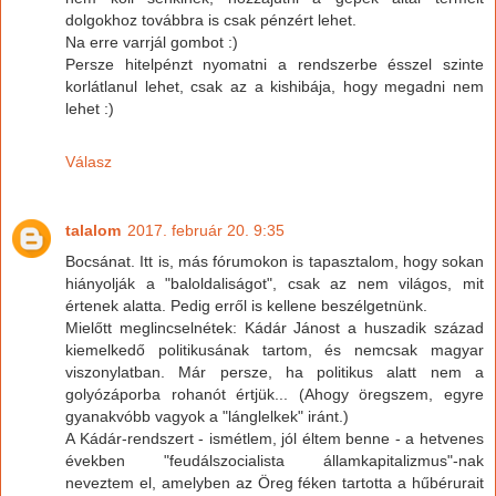
dolgokhoz továbbra is csak pénzért lehet.
Na erre varrjál gombot :)
Persze hitelpénzt nyomatni a rendszerbe ésszel szinte
korlátlanul lehet, csak az a kishibája, hogy megadni nem
lehet :)
Válasz
talalom
2017. február 20. 9:35
Bocsánat. Itt is, más fórumokon is tapasztalom, hogy sokan
hiányolják a "baloldaliságot", csak az nem világos, mit
értenek alatta. Pedig erről is kellene beszélgetnünk.
Mielőtt meglincselnétek: Kádár Jánost a huszadik század
kiemelkedő politikusának tartom, és nemcsak magyar
viszonylatban. Már persze, ha politikus alatt nem a
golyózáporba rohanót értjük... (Ahogy öregszem, egyre
gyanakvóbb vagyok a "lánglelkek" iránt.)
A Kádár-rendszert - ismétlem, jól éltem benne - a hetvenes
években "feudálszocialista államkapitalizmus"-nak
neveztem el, amelyben az Öreg féken tartotta a hűbérurait