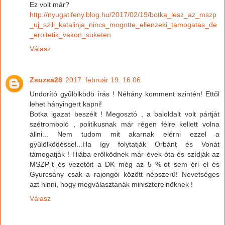
Ez volt már?
http://nyugatifeny.blog.hu/2017/02/19/botka_lesz_az_mszp
_uj_szili_katalinja_nincs_mogotte_ellenzeki_tamogatas_de
_eroltetik_vakon_suketen
Válasz
Zsuzsa28
2017. február 19. 16:06
Undorító gyűlölködö írás ! Néhány komment szintén! Ettől
lehet hányingert kapni!
Botka igazat beszélt ! Megosztó , a baloldalt volt pártját
szétromboló , politikusnak már régen félre kellett volna
állni... Nem tudom mit akarnak elérni ezzel a
gyűlölködéssel...Ha így folytatják Orbánt és Vonát
támogatják ! Hiába erőlködnek már évek óta és szídják az
MSZP-t és vezetőit a DK még az 5 %-ot sem éri el és
Gyurcsány csak a rajongói között népszerű! Nevetséges
azt hinni, hogy megválasztanák miniszterelnöknek !
Válasz