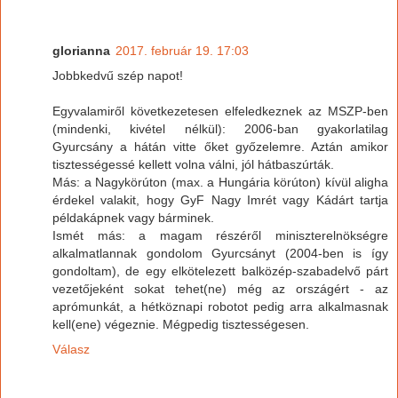
glorianna
2017. február 19. 17:03
Jobbkedvű szép napot!
Egyvalamiről következetesen elfeledkeznek az MSZP-ben
(mindenki, kivétel nélkül): 2006-ban gyakorlatilag
Gyurcsány a hátán vitte őket győzelemre. Aztán amikor
tisztességessé kellett volna válni, jól hátbaszúrták.
Más: a Nagykörúton (max. a Hungária körúton) kívül aligha
érdekel valakit, hogy GyF Nagy Imrét vagy Kádárt tartja
példakápnek vagy bárminek.
Ismét más: a magam részéről miniszterelnökségre
alkalmatlannak gondolom Gyurcsányt (2004-ben is így
gondoltam), de egy elkötelezett balközép-szabadelvő párt
vezetőjeként sokat tehet(ne) még az országért - az
aprómunkát, a hétköznapi robotot pedig arra alkalmasnak
kell(ene) végeznie. Mégpedig tisztességesen.
Válasz