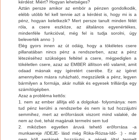
kérdést: Miért? Hogyan lehetséges?
Aztán persze amikor az embör a pénzen gondolkodik,
elébb utóbb fel kell tennie azt a kérdést is, hogy mi is a
pénz, hogyan keletkezik? Mert persze tanult minden félét
róla, a csere eszköze, az általános egyenértékes,
mindenféle funkcióval, még fel is tudja sorolni, úgy
beleverték anno :)
Elég gyors innen az út odáig, hogy a tökéletes csere
pillanatában nincs pénz a rendszerben, azaz a pénz
létezéséhez szükséges feltétel a csere, mégpediglen a
tökéletlen csere, azaz az EMBER állítson elő valamit, amit
odaad másnak egy ígéretért cserébe. Ez az ígéret
amennyiben másra ruházható, megszületik a pénz, legyen
bármilyen a formája, akár nullák és egyesek trilliárdja egy
számítógépben.
Azaz a probléma kettős:
1. nem az ember állítja elő a dolgokat- folyománya: nem
tud pénz kerülni a rendszerbe és nem is tud hozzájutni
semmihez, mert az erőforrások viszont mind valakié, de
nem az övé, tehát magának termelni sem tud
2. miközben egyetlen áruvá tehető erőforrása -a
munkaereje /IDEJE- lásd még Róka-Rózsa-Idő- :) - már
nem köll senkinek, hozzájutni a gépek által termelt