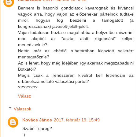
Bennem is hasonló gondolatok kavarognak és kíváncsi
vagyok arra, hogy vajon az előzenekar pártelnök tudta-e
miről, hogyan fog beszélni a támogatott (a
kongresszusnak) javasolt-jelölt-jelölt.
Vajon tudatosan hozta-e magát abba a helyzetbe miszerint
már alapból az "asztal alatti rugdosást" kelljen
menedzselnie?
Netán már az ebédlő ruhatárában kiosztott sallerért
mentegetőznie?
Az is lehet, hogy még idejében így akarnak megszabadulni
Botkától?
Mégis csak a rendszeren kívülről kell létrehozni az
orbánelszámoltató választási pártot?
????????
Válasz
Válaszok
Kovács János
2017. február 19. 15:49
Szabó Tuareg?
:)