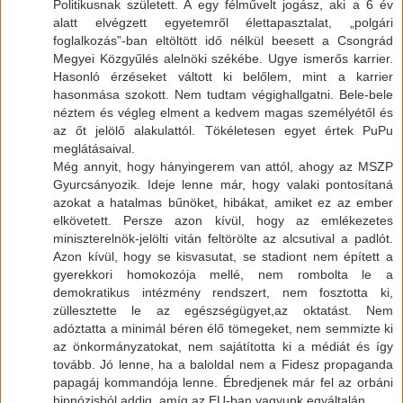
Politikusnak született. A egy félművelt jogász, aki a 6 év
alatt elvégzett egyetemről élettapasztalat, „polgári
foglalkozás”-ban eltöltött idő nélkül beesett a Csongrád
Megyei Közgyűlés alelnöki székébe. Ugye ismerős karrier.
Hasonló érzéseket váltott ki belőlem, mint a karrier
hasonmása szokott. Nem tudtam végighallgatni. Bele-bele
néztem és végleg elment a kedvem magas személyétől és
az őt jelölő alakulattól. Tökéletesen egyet értek PuPu
meglátásaival.
Még annyit, hogy hányingerem van attól, ahogy az MSZP
Gyurcsányozik. Ideje lenne már, hogy valaki pontosítaná
azokat a hatalmas bűnöket, hibákat, amiket ez az ember
elkövetett. Persze azon kívül, hogy az emlékezetes
miniszterelnök-jelölti vitán feltörölte az alcsutival a padlót.
Azon kívül, hogy se kisvasutat, se stadiont nem épített a
gyerekkori homokozója mellé, nem rombolta le a
demokratikus intézmény rendszert, nem fosztotta ki,
züllesztette le az egészségügyet,az oktatást. Nem
adóztatta a minimál béren élő tömegeket, nem semmizte ki
az önkormányzatokat, nem sajátította ki a médiát és így
tovább. Jó lenne, ha a baloldal nem a Fidesz propaganda
papagáj kommandója lenne. Ébredjenek már fel az orbáni
hipnózisból addig, amíg az EU-ban vagyunk egyáltalán.