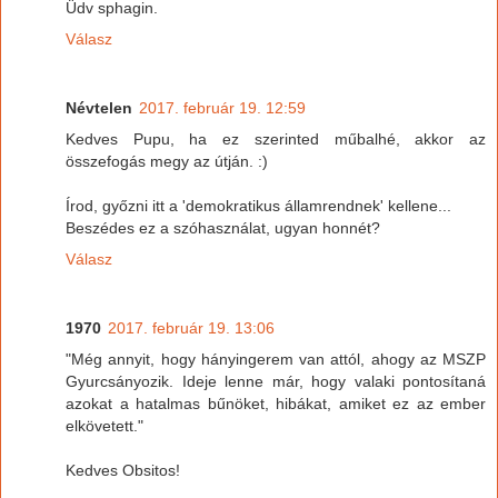
Üdv sphagin.
Válasz
Névtelen
2017. február 19. 12:59
Kedves Pupu, ha ez szerinted műbalhé, akkor az
összefogás megy az útján. :)
Írod, győzni itt a 'demokratikus államrendnek' kellene...
Beszédes ez a szóhasználat, ugyan honnét?
Válasz
1970
2017. február 19. 13:06
"Még annyit, hogy hányingerem van attól, ahogy az MSZP
Gyurcsányozik. Ideje lenne már, hogy valaki pontosítaná
azokat a hatalmas bűnöket, hibákat, amiket ez az ember
elkövetett."
Kedves Obsitos!