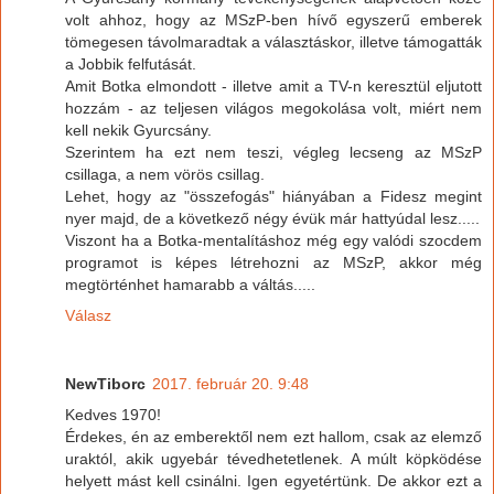
volt ahhoz, hogy az MSzP-ben hívő egyszerű emberek
tömegesen távolmaradtak a választáskor, illetve támogatták
a Jobbik felfutását.
Amit Botka elmondott - illetve amit a TV-n keresztül eljutott
hozzám - az teljesen világos megokolása volt, miért nem
kell nekik Gyurcsány.
Szerintem ha ezt nem teszi, végleg lecseng az MSzP
csillaga, a nem vörös csillag.
Lehet, hogy az "összefogás" hiányában a Fidesz megint
nyer majd, de a következő négy évük már hattyúdal lesz.....
Viszont ha a Botka-mentalításhoz még egy valódi szocdem
programot is képes létrehozni az MSzP, akkor még
megtörténhet hamarabb a váltás.....
Válasz
NewTiborc
2017. február 20. 9:48
Kedves 1970!
Érdekes, én az emberektől nem ezt hallom, csak az elemző
uraktól, akik ugyebár tévedhetetlenek. A múlt köpködése
helyett mást kell csinálni. Igen egyetértünk. De akkor ezt a