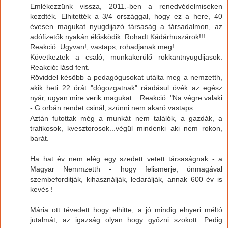
Emlékezzünk vissza, 2011.-ben a renedvédelmiseken
kezdték. Elhitették a 3/4 országgal, hogy ez a here, 40
évesen magukat nyugdijazó társaság a társadalmon, az
adófizetők nyakán élősködik. Rohadt Kádárhuszárok!!!
Reakció: Ugyvan!, vastaps, rohadjanak meg!
Következtek a csaló, munkakerülő rokkantnyugdijasok.
Reakció: lásd fent.
Röviddel később a pedagógusokat utálta meg a nemzetth,
akik heti 22 órát "dógozgatnak" ráadásul övék az egész
nyár, ugyan mire verik magukat... Reakció: "Na végre valaki
- G.orbán rendet csinál, szünni nem akaró vastaps.
Aztán futottak még a munkát nem találók, a gazdák, a
trafikosok, kvesztorosok...végül mindenki aki nem rokon,
barát.
Ha hat év nem elég egy szedett vetett társaságnak - a
Magyar Nemmzetth - hogy felismerje, önmagával
szembeforditják, kihasználják, ledarálják, annak 600 év is
kevés !
Mária ott tévedett hogy elhitte, a jó mindig elnyeri méltó
jutalmát, az igazság olyan hogy győzni szokott. Pedig