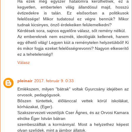
Ha ezek még egyszer hatalomra kerülhetnek, ez a
kegyetlen, embertelen világ állandósul majd, hosszú
évtizedekre is talán. Ez elsősorban a politikusok
felelőssége! Mikor tudatosul ez végre bennük? Mikor
tudnak kicsinyes, önző érdekeiken felülemelkedni?
Kérdések sora, sajnos egyelőre válasz, sőt remény nélkül.
Az embereknek nem eszmék, ideológiák kellenek, hanem
egy élhető világ! Legyen kiút a reménytelen helyzetükből! Ki
és mikor fogja ezeket felelősségrevonni? Nagyon elkeserítő
ez a tehetelenség!!
Válasz
pleinair
2017. február 9. 0:33
Emlékszem, milyen "bátrak" voltak Gyurcsány idejében az
orvosok, pedagógusok.
Bőszen tüntettek, élőlánccal vettek körül iskolákat,
kórházakat, (Eger).
Szakszervezeti vezetőjük Cser Ágnes, és az Orvosi Kamara
elnöke Éger István bátran
szembeszálltak a kormánnyal. Most a helyzethez képest
olyan szelídek, mint a jámbor állatok.