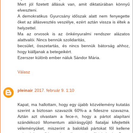
Mert jól fizetett állásuk van, amit diktatúrában könnyű
elveszteni.
A demokratikus Gyurcsány időszak alatt nem fenyegette
őket az állásvesztés veszélye, ezért aztán vissza is éltek a
helyzettel.
Ma az orvosok is az önkényuralmi rendszer alázatos
alattvalói. Nincs bennük szolidaritás,
becsület, összetartás, és nincs bennük bátorság ahhoz,
hogy kiálljanak a betegeikért.
Ezerszer különb ember náluk Sándor Mária.
Válasz
pleinair
2017. február 9. 1:10
Kapat, ma hallottam, hogy egy újabb közvélemény kutatás
szerint a biztosan szavazók 60%-a a fideszre szavazna.
Aztán azt olvastam a fece-n, hogy a pártot alapítani
szándékozó Momentum aláírásgyűjtő fiataljai kifejtették
véleményüket, miszerint a baloldali pártokat fől kellene