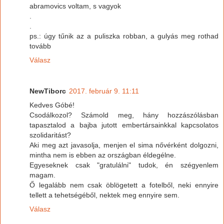
abramovics voltam, s vagyok
.
.
ps.: úgy tűnik az a puliszka robban, a gulyás meg rothad
tovább
Válasz
NewTiborc
2017. február 9. 11:11
Kedves Góbé!
Csodálkozol? Számold meg, hány hozzászólásban
tapasztalod a bajba jutott embertársainkkal kapcsolatos
szolidaritást?
Aki meg azt javasolja, menjen el sima nővérként dolgozni,
mintha nem is ebben az országban éldegélne.
Egyeseknek csak "gratulálni" tudok, én szégyenlem
magam.
Ő legalább nem csak öblögetett a fotelből, neki ennyire
tellett a tehetségéből, nektek meg ennyire sem.
Válasz