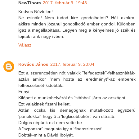
NewTiborc
2017. február 9. 19:43
Kedves Névtelen!
Ne csináld! Nem tudod kire gondolhatott? Hát azokra,
akikre minden józanul gondolkodó ember gondol. Különben
igaz a megállapítása. Legyen meg a kényelmes jó szék és
tojnak ránk nagy ívben.
Válasz
Kovács János
2017. február 9. 20:04
Ezt a szerencsétlen nőt valakik "felfedezték"-felhasznàltàk-
aztán amikor "nem hozta az eredményt"-az emberek
felheccelését-kidobták..
Ennyi.
Kilépett a munkahelyéröl és "stàbbal" jàrta az országot.
Ezt valakinek fizetni kellett.
Aztàn ocska kis demagógnak mutatkozott egyszerű
'panelokkal'-hogy ő a 'legkisebbekért' van stb.stb.
Dolgos népúnk ezt nem vette be.
A "szponzor" megunta igy a 'finanszirozast'.
Dobták-mint a Dávid Ibolyát.