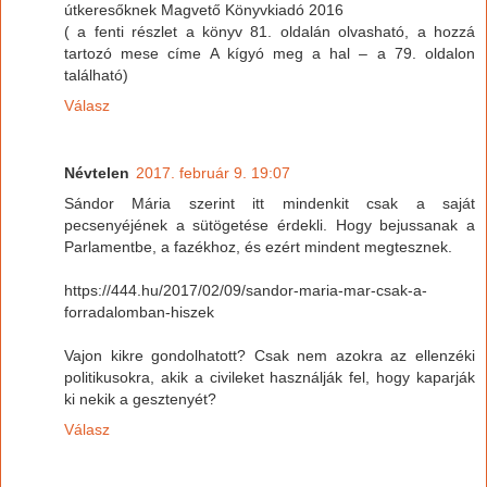
útkeresőknek Magvető Könyvkiadó 2016
( a fenti részlet a könyv 81. oldalán olvasható, a hozzá
tartozó mese címe A kígyó meg a hal – a 79. oldalon
található)
Válasz
Névtelen
2017. február 9. 19:07
Sándor Mária szerint itt mindenkit csak a saját
pecsenyéjének a sütögetése érdekli. Hogy bejussanak a
Parlamentbe, a fazékhoz, és ezért mindent megtesznek.
https://444.hu/2017/02/09/sandor-maria-mar-csak-a-
forradalomban-hiszek
Vajon kikre gondolhatott? Csak nem azokra az ellenzéki
politikusokra, akik a civileket használják fel, hogy kaparják
ki nekik a gesztenyét?
Válasz