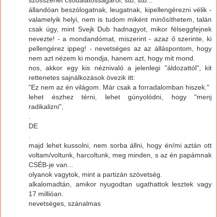
állandóan beszólogatnak, leugatnak, kipellengérezni vélik -
valamelyik helyi, nem is tudom miként minősíthetem, talán
csak úgy, mint Svejk Dub hadnagyot, mikor félseggfejnek
nevezte! - a mondandómat, miszerint - azaz ő szerinte, ki
pellengérez ippeg! - nevetséges az az álláspontom, hogy
nem azt nézem ki mondja, hanem azt, hogy mit mond.
nos, akkor egy kis néznivaló a jelenlegi "áldozattól", kit
rettenetes sajnálkozások övezik itt:
"Ez nem az én világom. Már csak a forradalomban hiszek."
lehet észhez térni, lehet gúnyolódni, hogy "menj
radikalizni",
.
DE
.
majd lehet kussolni, nem sorba állni, hogy én/mi aztán ott
voltam/voltunk, harcoltunk, meg minden, s az én papámnak
CSÉB-je van...
olyanok vagytok, mint a partizán szövetség.
alkalomadtán, amikor nyugodtan ugathattok lesztek vagy
17 millióan.
nevetséges, szánalmas