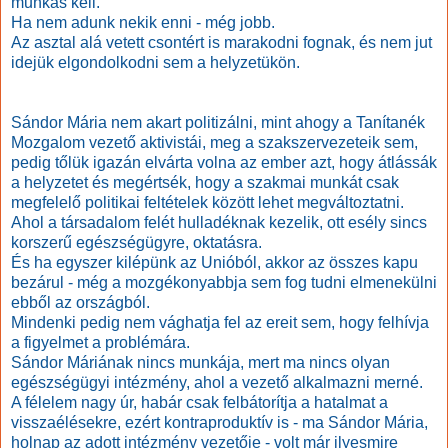
munkás kell.
Ha nem adunk nekik enni - még jobb.
Az asztal alá vetett csontért is marakodni fognak, és nem jut
idejük elgondolkodni sem a helyzetükön.
Sándor Mária nem akart politizálni, mint ahogy a Tanítanék
Mozgalom vezető aktivistái, meg a szakszervezeteik sem,
pedig tőlük igazán elvárta volna az ember azt, hogy átlássák
a helyzetet és megértsék, hogy a szakmai munkát csak
megfelelő politikai feltételek között lehet megváltoztatni.
Ahol a társadalom felét hulladéknak kezelik, ott esély sincs
korszerű egészségügyre, oktatásra.
És ha egyszer kilépünk az Unióból, akkor az összes kapu
bezárul - még a mozgékonyabbja sem fog tudni elmenekülni
ebből az országból.
Mindenki pedig nem vághatja fel az ereit sem, hogy felhívja
a figyelmet a problémára.
Sándor Máriának nincs munkája, mert ma nincs olyan
egészségügyi intézmény, ahol a vezető alkalmazni merné.
A félelem nagy úr, habár csak felbátorítja a hatalmat a
visszaélésekre, ezért kontraproduktív is - ma Sándor Mária,
holnap az adott intézmény vezetője - volt már ilyesmire