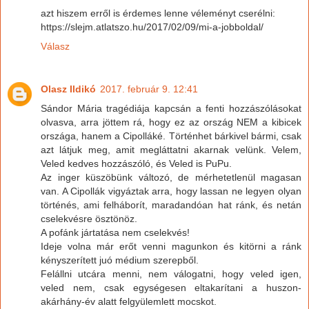
azt hiszem erről is érdemes lenne véleményt cserélni:
https://slejm.atlatszo.hu/2017/02/09/mi-a-jobboldal/
Válasz
Olasz Ildikó
2017. február 9. 12:41
Sándor Mária tragédiája kapcsán a fenti hozzászólásokat
olvasva, arra jöttem rá, hogy ez az ország NEM a kibicek
országa, hanem a Cipolláké. Történhet bárkivel bármi, csak
azt látjuk meg, amit megláttatni akarnak velünk. Velem,
Veled kedves hozzászóló, és Veled is PuPu.
Az inger küszöbünk változó, de mérhetetlenül magasan
van. A Cipollák vigyáztak arra, hogy lassan ne legyen olyan
történés, ami felháborít, maradandóan hat ránk, és netán
cselekvésre ösztönöz.
A pofánk jártatása nem cselekvés!
Ideje volna már erőt venni magunkon és kitörni a ránk
kényszerített juó médium szerepből.
Felállni utcára menni, nem válogatni, hogy veled igen,
veled nem, csak egységesen eltakarítani a huszon-
akárhány-év alatt felgyülemlett mocskot.