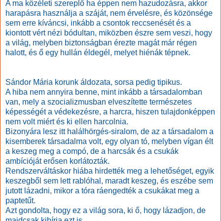
A ma közéleti szereplő ha éppen nem hazudozásra, akkor
harapásra használja a száját, nem érvelésre, és közönsége
sem erre kíváncsi, inkább a csontok reccsenését és a
kiontott vért nézi bódultan, miközben észre sem veszi, hogy
a világ, melyben biztonságban érezte magát már régen
halott, és ő egy hullán éldegél, melyet hiénák tépnek.
Sándor Mária korunk áldozata, sorsa pedig tipikus.
A hiba nem annyira benne, mint inkább a társadalomban
van, mely a szocializmusban elveszítette természetes
képességét a védekezésre, a harcra, hiszen tulajdonképpen
nem volt miért és ki ellen harcolnia.
Bizonyára lesz itt halálhörgés-siralom, de az a társadalom a
kisemberek társadalma volt, egy olyan tó, melyben vígan élt
a keszeg meg a compó, de a harcsák és a csukák
ambícióját erősen korlátozták.
Rendszerváltáskor hiába hirdették meg a lehetőséget, egyik
keszegből sem lett rablóhal, maradt keszeg, és eszébe sem
jutott lázadni, mikor a tóra ráengedték a csukákat meg a
paptetűt.
Azt gondolta, hogy ez a világ sora, ki ő, hogy lázadjon, de
majdcsak kibírja ezt is.