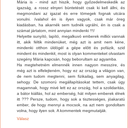
Mária is - mind azt hiszik, hogy győzedelmeskedik az
igazság, a rossz elnyeri büntetését csak ki kell állni, és
megmondani az igazat és erre tömegek fognak utcára
vonulni. /valahol én is ilyen vagyok, csak már öreg
kiadásban, ha akarnék sem tudnék ugrálni, én is csak a
számat jártatom, mint annyian mindenki !!!/
Helyette sunyító, lapító, megalkuvó emberek milliói vannak
itt, akik féltik mindenüket, még azt is amit nem kéne,
mindenki otthon üldögél a gépe előtt és pofázik, szid
mindent és mindenkit, most is olyan kommenteket olvastam
szegény Mária kapcsán, hogy beborultam az agyamba.
Ha megtehetném elmennék innen nagyon messzire, és
még azt is elfelejteném, hogy ez az ország a világon van,
de nem tudom megtenni, sem fizikailag, sem anyagilag,
sehogy. De szomorú megállapításokat tettem, csak úgy
magamnak, hogy mivé lett ez az ország, hol a szolidaritás,
a bátor kiállás, hol az emberség, hát milyen emberek élnek
itt ??? Persze, tudom, hogy sok a tisztességes, jóakaratú
ember, de hogy mennyi a mocsok, na azt nem gondoltam
volna, hogy ilyen sok. A kommentek megmutatják.
Válasz