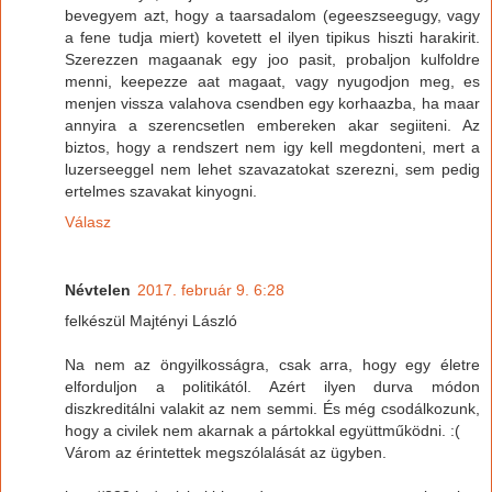
bevegyem azt, hogy a taarsadalom (egeeszseegugy, vagy
a fene tudja miert) kovetett el ilyen tipikus hiszti harakirit.
Szerezzen magaanak egy joo pasit, probaljon kulfoldre
menni, keepezze aat magaat, vagy nyugodjon meg, es
menjen vissza valahova csendben egy korhaazba, ha maar
annyira a szerencsetlen embereken akar segiiteni. Az
biztos, hogy a rendszert nem igy kell megdonteni, mert a
luzerseeggel nem lehet szavazatokat szerezni, sem pedig
ertelmes szavakat kinyogni.
Válasz
Névtelen
2017. február 9. 6:28
felkészül Majtényi László
Na nem az öngyilkosságra, csak arra, hogy egy életre
elforduljon a politikától. Azért ilyen durva módon
diszkreditálni valakit az nem semmi. És még csodálkozunk,
hogy a civilek nem akarnak a pártokkal együttműködni. :(
Várom az érintettek megszólalását az ügyben.