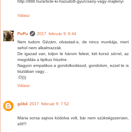
http://888.hu/article-ki-hazudott-gyurcsany-vagy-majtenyi
Válasz
PuPu
2017. február 9. 6:44
Nem tudom Gézám, olvastad-e, de nincs munkája, mert
sehol nem alkalmazzák.
De igazad van, toljon le három felest, két korsó sörrel, az
megoldás a tipikus hisztire.
Nagyon empatikus a gondolkodásod, gondolom, ezzel te is
tisztában vagy...
:O)))
Válasz
góbé
2017. február 9. 7:52
Mária sorsa sajnos kódolva volt, bár nem szükségszerüen,
sőt!!!