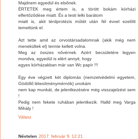
Majdnem egyedül és elsőnek.
ÉRTETEK meg értem is, a törött bokám kórházi
elfertőződése miatt. És a testi lelki barátom
miatt is, akit térdprotézis műtét után fél évvel ezelőtt
temettünk el.
Azt tette amit az orvostársadalomnak (akik még nem
menekültek el) tennie kellett volna.
Meg az összes nővérnek. Azért becsületére legyen
mondva, egyedül is elért annyit, hogy
egyes kórházakban már van Wc papír !!!
Egy éve végzett két diplomás (nemzetvédelmi egyetem,
Gödöllő:létesítménymérnök) unokám
nem kap munkát, de jelentkezésére még visszajelzést sem
!
Pedig nem fekete ruhában jelentkezik. Halld meg Varga
Mihály !
Válasz
Névtelen
2017. február 9. 12:21