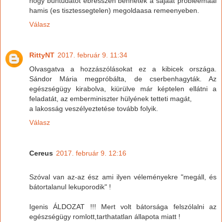
hogy buntudatot ebresszen bennetek a sajaat probleemaai
hamis (es tisztessegtelen) megoldaasa remeenyeben.
Válasz
RittyNT
2017. február 9. 11:34
Olvasgatva a hozzászólásokat ez a kibicek országa.
Sándor Mária megpróbálta, de cserbenhagyták. Az
egészségügy kirabolva, kiürülve már képtelen ellátni a
feladatát, az emberminiszter hülyének tetteti magát,
a lakosság veszélyeztetése tovább folyik.
Válasz
Cereus
2017. február 9. 12:16
Szóval van az-az ész ami ilyen véleményekre "megáll, és
bátortalanul lekuporodik" !
Igenis ÁLDOZAT !!! Mert volt bátorsága felszólalni az
egészségügy romlott,tarthatatlan állapota miatt !