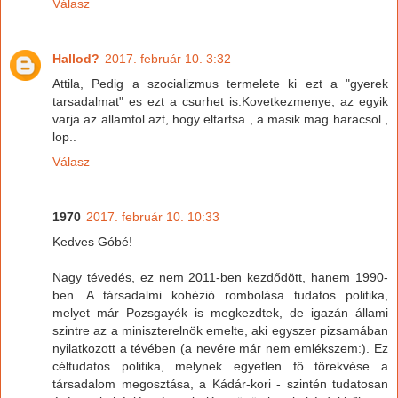
Válasz
Hallod?
2017. február 10. 3:32
Attila, Pedig a szocializmus termelete ki ezt a "gyerek
tarsadalmat" es ezt a csurhet is.Kovetkezmenye, az egyik
varja az allamtol azt, hogy eltartsa , a masik mag haracsol ,
lop..
Válasz
1970
2017. február 10. 10:33
Kedves Góbé!
Nagy tévedés, ez nem 2011-ben kezdődött, hanem 1990-
ben. A társadalmi kohézió rombolása tudatos politika,
melyet már Pozsgayék is megkezdtek, de igazán állami
szintre az a miniszterelnök emelte, aki egyszer pizsamában
nyilatkozott a tévében (a nevére már nem emlékszem:). Ez
céltudatos politika, melynek egyetlen fő törekvése a
társadalom megosztása, a Kádár-kori - szintén tudatosan