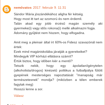
nemóvatos
2017. február 9. 11:31
Sándor Mária jószándékához aligha fér kétség.
Hogy most itt tart az szomorú és nem érdemli.
Talán akad egy jobb érzésű magán személy aki
gyermeke(i) vagy idős rokona(i) mellé alkalmazni fogja.
Adomány gyűjtést nem hiszem, hogy elfogadna.
Amit meg a pleinair által írt 60%-os Fidesz szavazónál nem
értek:
Ezek mind magániskolába járatják a gyerekeiket?
Mindegyik VIP kórházi ellátásra számít?
Értük biztos, hogy időben kiér a mentő?
Tetszik nekik, hogy egy ápolatlan/igénytelen
(alkoholista/drogos) kinézetű politikus a futballpálya fűtött
gyepének mesterséges napoztatását "manapság már
természetesnek" mondja? (miközben a télen emberek
fagytak meg)
Hosszú lenne a sor.
Válasz