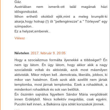
Gáz.
Austriában nem ismerik-ott talàl magának házi
idősgondozást.
Itthon erthető okokból ejtik,mint a meleg krumplit-ki
akarja,hogy holnap (!) őt "pellengèrezze" a " Törleyvel" egy
szimpadon..
Ez a helyzet,emberek..
Válasz
Névtelen
2017. február 9. 20:05
Hogy a szocializmus formálta ilyenekké a többséget? Én
nem így látom. Én úgy látom, hogy akkor akik a nagy
szocialisták voltak és aktivisták, azok most másmilyen
aktivisták. Mikor milyen kell...demokrata, liberális, jobbos, ki
mikor van hatalmon. Ezek azok akik azelőtt nem jártak
templomba, most járnak templomba. Ezek a rohadékok, a
mindenkori rohadékok és sok van belőlük.
Én őszintén sajnálva figyeltem Sándor Mária vergődését
innen Erdélyből. Nincs kollektív megoldás, csak egyéni.
Pucolni kell innen, a Balkánra újra sötét korszakok jönnek.