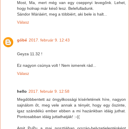
Most, Ma, mert még van egy cseppnyi levegőnk. Lehet,
hogy holnap már késő lesz. Belefulladunk.
Sándor Máriáért, meg a többiért, aki bele is halt...
Válasz
góbé
2017. február 9. 12:43
Geyza 11.32 !
Ez nagyon csúnya volt ! Nem ismerek rád...
Válasz
hello
2017. február 9. 12:58
Megdöbbentett az öngyilkossági kísérletének híre, nagyon
sajnálom őt, meg vele annak a tényét, hogy egy őszinte,
igaz szándékú ember ebben a mi hazánkban idáig juthat.
Pontosabban idáig juttathatják! :-((
Amit PuPu a mai posztjában ország-helyzetjelentésként