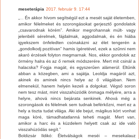
meseterápia
2017. február 9. 17:44
„... Én akkor hívom segítségül ezt a mesét saját életemben,
amikor félelmeket és szorongásokat gerjesztő gondolatok
„csavarodnak körém”. Amikor megrohannak múlt- vagy
jelenbéli sérelmek, fájdalmak, aggodalmak, és én hiába
igyekszem önfeledten csónakázni az élet tengerén a
„gondolkodj pozitívan” hamis ígéretével, ezek a szűnni nem
akaró érzések folyton megmarnak. Nos, ekkor gondolok az
örmény halra és az ő remek módszerére. Mert mit csinál a
halacska? Fogja magát, és egyszerűen alámerül. Eltűnik
abban a közegben, ami a sajátja. Leoldja magáról azt,
akinek és aminek nincs helye az ő világában. Nem
elmenekül, hanem helyén kezeli a dolgokat. Végső soron
nem tesz mást, mint visszahúzódik önmaga mélyére, arra a
helyre, ahová nincs bejárata senkinek. Ahová még a
szorongások és félelmek sem tudnak beférkőzni, mert ez a
hely a tiszta tudat világa. Aki ide bejut, mágikus kört vonhat
maga köré, támadhatatlanná teheti magát. Mert van,
amikor a harc és a küzdelem helyett csak az ide való
visszahúzódás segít.”
Boldizsár Ildikó: Életválságok meséi – mesekalauz