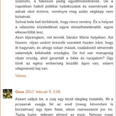
számolni, a fidesszel pedig együttműködnének. De a
napokban hallott politikai nyilatkozatok és események se
adnak okot örömre, reményre meg aztán végképp nem
biztatnak.
Szóval bele kell törődnünk, hogy nincs remény. És a helyzet
a választás közeledtével egyre elviselhetetlenebb, egyre
elkeserítőbb lesz.
Azon töprengtem, mit tennék Sándor Mária helyében. Azt
hiszem, olyan undort éreznék szeretett hazám iránt, hogy
itt hagynám, és ahogy sokan mások, családostól elmennék
valamelyik békésebb országba. De hol van manapság
olyan ország, ahol garantált a béke és nyugalom? Úgy
tűnik az egész emberiség leszálló ágon van, valami
világméretű baj van.
Válasz
Geza
2017. február 9. 2:08
Azeert valljuk be, a csaj egy kicsit idegileg instabilis. Mi a
pcsaanak vaagja fel az ereit (meeg kimondani is
borzalmas) egy ilyen fiatal, elsoo raaneezesre joo no.
Tiszta hulye, teljesen elment az esze. Nehogy maar