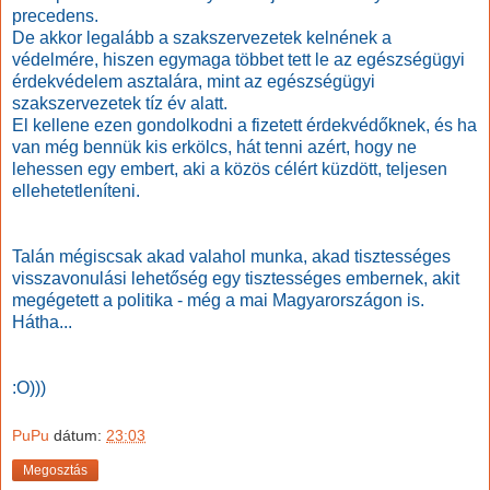
precedens.
De akkor legalább a szakszervezetek kelnének a
védelmére, hiszen egymaga többet tett le az egészségügyi
érdekvédelem asztalára, mint az egészségügyi
szakszervezetek tíz év alatt.
El kellene ezen gondolkodni a fizetett érdekvédőknek, és ha
van még bennük kis erkölcs, hát tenni azért, hogy ne
lehessen egy embert, aki a közös célért küzdött, teljesen
ellehetetleníteni.
Talán mégiscsak akad valahol munka, akad tisztességes
visszavonulási lehetőség egy tisztességes embernek, akit
megégetett a politika - még a mai Magyarországon is.
Hátha...
:O)))
PuPu
dátum:
23:03
Megosztás