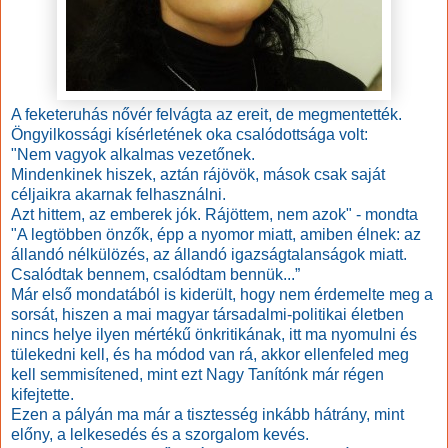
A feketeruhás nővér felvágta az ereit, de megmentették.
Öngyilkossági kísérletének oka csalódottsága volt:
"Nem vagyok alkalmas vezetőnek.
Mindenkinek hiszek, aztán rájövök, mások csak saját
céljaikra akarnak felhasználni.
Azt hittem, az emberek jók. Rájöttem, nem azok" - mondta
"A legtöbben önzők, épp a nyomor miatt, amiben élnek: az
állandó nélkülözés, az állandó igazságtalanságok miatt.
Csalódtak bennem, csalódtam bennük...”
Már első mondatából is kiderült, hogy nem érdemelte meg a
sorsát, hiszen a mai magyar társadalmi-politikai életben
nincs helye ilyen mértékű önkritikának, itt ma nyomulni és
tülekedni kell, és ha módod van rá, akkor ellenfeled meg
kell semmisítened, mint ezt Nagy Tanítónk már régen
kifejtette.
Ezen a pályán ma már a tisztesség inkább hátrány, mint
előny, a lelkesedés és a szorgalom kevés.