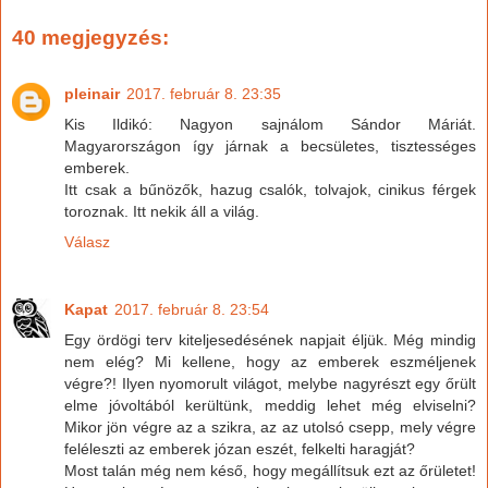
40 megjegyzés:
pleinair
2017. február 8. 23:35
Kis Ildikó: Nagyon sajnálom Sándor Máriát.
Magyarországon így járnak a becsületes, tisztességes
emberek.
Itt csak a bűnözők, hazug csalók, tolvajok, cinikus férgek
toroznak. Itt nekik áll a világ.
Válasz
Kapat
2017. február 8. 23:54
Egy ördögi terv kiteljesedésének napjait éljük. Még mindig
nem elég? Mi kellene, hogy az emberek eszméljenek
végre?! Ilyen nyomorult világot, melybe nagyrészt egy őrült
elme jóvoltából kerültünk, meddig lehet még elviselni?
Mikor jön végre az a szikra, az az utolsó csepp, mely végre
feléleszti az emberek józan eszét, felkelti haragját?
Most talán még nem késő, hogy megállítsuk ezt az őrületet!