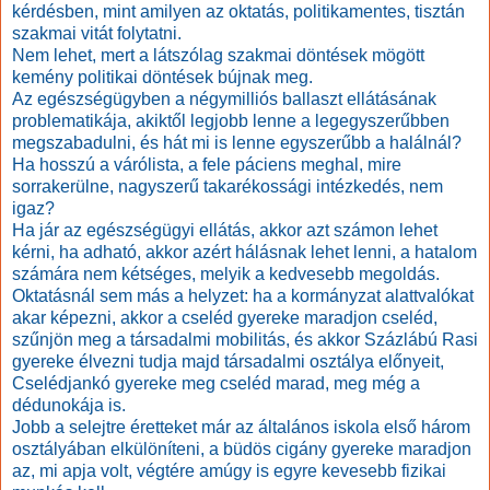
kérdésben, mint amilyen az oktatás, politikamentes, tisztán
szakmai vitát folytatni.
Nem lehet, mert a látszólag szakmai döntések mögött
kemény politikai döntések bújnak meg.
Az egészségügyben a négymilliós ballaszt ellátásának
problematikája, akiktől legjobb lenne a legegyszerűbben
megszabadulni, és hát mi is lenne egyszerűbb a halálnál?
Ha hosszú a várólista, a fele páciens meghal, mire
sorrakerülne, nagyszerű takarékossági intézkedés, nem
igaz?
Ha jár az egészségügyi ellátás, akkor azt számon lehet
kérni, ha adható, akkor azért hálásnak lehet lenni, a hatalom
számára nem kétséges, melyik a kedvesebb megoldás.
Oktatásnál sem más a helyzet: ha a kormányzat alattvalókat
akar képezni, akkor a cseléd gyereke maradjon cseléd,
szűnjön meg a társadalmi mobilitás, és akkor Százlábú Rasi
gyereke élvezni tudja majd társadalmi osztálya előnyeit,
Cselédjankó gyereke meg cseléd marad, meg még a
dédunokája is.
Jobb a selejtre éretteket már az általános iskola első három
osztályában elkülöníteni, a büdös cigány gyereke maradjon
az, mi apja volt, végtére amúgy is egyre kevesebb fizikai