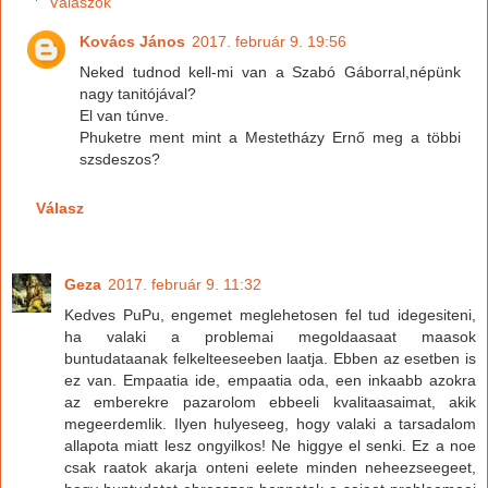
Válaszok
Kovács János
2017. február 9. 19:56
Neked tudnod kell-mi van a Szabó Gáborral,népünk
nagy tanitójával?
El van túnve.
Phuketre ment mint a Mestetházy Ernő meg a többi
szsdeszos?
Válasz
Geza
2017. február 9. 11:32
Kedves PuPu, engemet meglehetosen fel tud idegesiteni,
ha valaki a problemai megoldaasaat maasok
buntudataanak felkelteeseeben laatja. Ebben az esetben is
ez van. Empaatia ide, empaatia oda, een inkaabb azokra
az emberekre pazarolom ebbeeli kvalitaasaimat, akik
megeerdemlik. Ilyen hulyeseeg, hogy valaki a tarsadalom
allapota miatt lesz ongyilkos! Ne higgye el senki. Ez a noe
csak raatok akarja onteni eelete minden neheezseegeet,