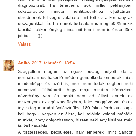
diagnosztizált, ha tehetném, sok millió példányban
sokszorosítva minden honfitársunkhoz eljuttatnám,
ébrednének fel végre valahára, mit tett ez a kormány az
országunkkal! És ha ennek tudatában is még 60 % nekik
tapsikál, akkor tényleg nincs mit tenni, nem is érdemlünk
jobbat... :-(((
Válasz
Anikó
2017. február 9. 13:54
Szégyellem magam az egész ország helyett, de a
normálisan és hasonló módon gondolkodó emberek miatt
mindenképp, és azért is, mert nem tudok segíteni neki
semmivel. Fölháborít, hogy majd minden kórházban
nővérhiány van és senki nem ad állást ennek az
asszonynak az egészségügyben, feketeseggűvé vált és ez
így is fog maradni. Valószínűleg 180 fokos fordulatot fog -
kell hogy - vegyen az élete, kell találnia valami másféle
munkát, hogy dolgozhasson, hiszen neki egy kislányt még
fel kell nevelnie.
A tisztességes, becsületes, naiv emberek, mint Sándor