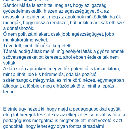
Sándor Mária is ezt hitte, meg azt, hogy az igazság
győzedelmeskedik, hiszen az egészségügyet ők, az
orvosok, a rezidensek meg az ápolónők működtetik, ha ők
mondják, hogy rossz a rendszer, hát nekik már csak elhiszik
a döntéshozók.
Ő nem politizálni akart, csak jobb egészségügyet, jobb
munkakörülményeket.
Tévedett, mert illúziókat kergetett.
Társak addig álltak mellé, míg esélyét látták a győzelemnek,
szövetségeseket ott keresett, ahol ebben érdekeltek nem
voltak.
Aztán szép apránként megvették potenciális társait kilóra,
mint a libát, ide kis béremelés, oda kis pozíció,
szirénhangok, miegymás, és mire körülnézett, egymagában
álldogált, a többiek meg elhúzódtak tőle, mintha leprás
lenne.
Eleinte úgy nézett ki, hogy majd a pedagógusokkal együtt
elég lobbierejük lesz, de ez az elképzelés sem vált valóra, a
pedagógusok mozgalma is megfeneklett, mert vezetőik azt
gondolták, hogy lehet egy olyan fontos társadalmi