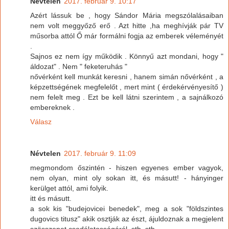
Névtelen
2017. február 9. 10:17
Azért lássuk be , hogy Sándor Mária megszólalásaiban
nem volt meggyőző erő . Azt hitte ,ha meghívják pár TV
műsorba attól Ő már formálni fogja az emberek véleményét
.
Sajnos ez nem így működik . Könnyű azt mondani, hogy "
áldozat" . Nem " feketeruhás "
nővérként kell munkát keresni , hanem simán nővérként , a
képzettségének megfelelőt , mert mint ( érdekérvényesítő )
nem felelt meg . Ezt be kell látni szerintem , a sajnálkozó
embereknek .
Válasz
Névtelen
2017. február 9. 11:09
megmondom őszintén - hiszen egyenes ember vagyok,
nem olyan, mint oly sokan itt, és másutt! - hányinger
kerülget attól, ami folyik.
itt és másutt.
a sok kis "budejovicei benedek", meg a sok "földszintes
dugovics titusz" akik osztják az észt, ájuldoznak a megjelent
szösszenet csodálatosságáról, stb, stb...