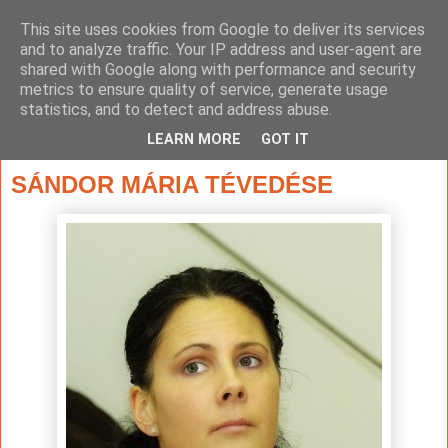
This site uses cookies from Google to deliver its services
and to analyze traffic. Your IP address and user-agent are
shared with Google along with performance and security
metrics to ensure quality of service, generate usage
statistics, and to detect and address abuse.
▼
LEARN MORE
GOT IT
2017. február 8., szerda
SÁNDOR MÁRIA TÉVEDÉSE