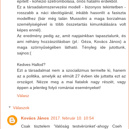
épített - kohézió szétrombolása, önös hatalmi érdekből.
Ez a társadalomszervezési modell - bizonyos tekintetben -
rosszabb a náci ideológiánál, inkább hasonlít a fasiszta
modellhez (bár még talán Mussolini a maga borzalmas
személyiségével is több összetartás kimunkálására volt
képes ennél).
Az eredmény pedig az, amit napjainkban tapasztalunk, és
ami néhány hozzászólásban (pl.: Géza, Kovács János) a
maga szörnyűségében látható. Tényleg ide jutottunk,
sajnos:(
Kedves Hallod?
Ezt a társadalmat nem a szocializmus termelte ki, hanem
az a politika, amelyik az elmúlt 27 évben ide juttatta ezt az
országot. Nézze meg a mai fiatalok nagy részét, vagy
éppen a jelenleg folyó romániai eseményeket!
Válasz
Válaszok
Kovács János
2017. február 10. 10:54
Csak tisztelem 'Valósàg testvèrünket'-ahogy Cseh