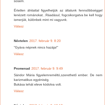
sosem.
Értetlen áhitattal figyelhetjük az általunk fennsőbbséggel
lenézett románokat...Ráadásul, fogcsikorgatva be kell hogy
ismerjük, különbek mint mi vagyunk.
Válasz
Névtelen
2017. február 9. 8:20
"Gyáva népnek nincs hazája!"
Válasz
Promenad
2017. február 9. 9:49
Sándor Mária figyelemreméltó,szerethető ember. De nem
karizmatikus egyéniség.
Bukása tehát eleve kódolva volt.
Válasz