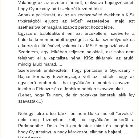
Valahogy az az érzetem támadt, elolvasva bejegyzésedet,
hogy Gyurcsány-párt szekerét kezded tólni....
Annak a politikusét, aki az un. redszerváltó években a KISz
titkárságból eljutott az MSzP vezetésébe, majd azt
széthasítva önmagára szabott pártot hozott létre.
Egyszerű baloldaliként én azt érzékeltem, szétverte a
baloldal ki nemmondott egységét a Kádár személyének és
a korszak elítélésével, valamint az MSzP megosztásával.
Szerintem, egy lelkében teljesen baloldali, ezt soha nem
felejtheti el a kapitalista néhai KISz titkárnak, az áruló,
mindig áruló marad.....
Szeretnélek emlékeztetni, hogy pontosan a Gyurcsány -
Bajnai kormány tevékenysége volt az indíték, hogy az
egyszerű emberek - ha egyáltalán elmentek szavazni -
inkább a Fideszre és a Jobbikra adták a szavazatukat.
(Lehet, hogy Te nem, de én sokakkat ismerek, akik így
szavaztak...)
Nehogy félre értse bárki: én nem Botka mellett "érvelek",
neki még bízonyítani kell, ha egyáltalán bekerül a
Parlamentbe. De a fenti gondolatok miatt én megértem,
hogy Gyurcsányt, a nagy károkozót, elkívánja hajtani.....
Üdv: furnan