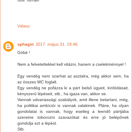
Válasz
sphagin
2017. május 31. 19:46
Góbé !
Nem a felvetettekkel kell vitázni, hanem a cselekménnyel !
Egy vendég nem szarhat az asztalra, még akkor sem, ha
az összes WC foglalt.
Egy vendég ne pofázza ki a párt belső ügyeit, kínlódásait,
kényszerű lépéseit, stb., ha igaza van, akkor se.
Vannak udvariassági szabályok, amit illene betartani, még,
ha politikai ambíciói is vannak valakinek. Pláne, ha olyan
gondolatai is vannak, hogy esetleg a leendő pártjába
szeretne toborozni szavazókat és erre jó belépőnek
gondolja ezt a lépést.
Stb.