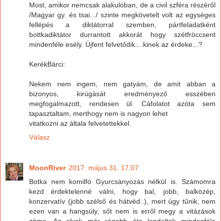
Most, amikor nemcsak alakulóban, de a civil szféra részéről
/Magyar gy. és tsai.../ szinte megkövetelt volt az egységes
fellépés a diktátorral szemben, pártfeladatként
bottkadiktátor durrantott akkorát hogy szétfröccsent
mindenféle esély. Újfent felvetődik:...kinek az érdeke...?
KerékBárci:
Nekem nem ingem, nem gatyám, de amit abban a
bizonyos, kirúgását eredményező esszében
megfogalmazott, rendesen ül. Cáfolatot azóta sem
tapasztaltam, merthogy nem is nagyon lehet
vitatkozni az általa felvetettekkel.
Válasz
MoonRiver
2017. május 31. 17:07
Botka nem komilfó Gyurcsányozás nélkül is. Számomra
kezd érdektelenné válni, hogy bal, jobb, balközép,
konzervatív (jobb szélső és hátvéd..), mert úgy tűnik, nem
ezen van a hangsúly, sőt nem is erről megy a vitázások
zöme. Az elvek már régebb óta landoltak mindenféle