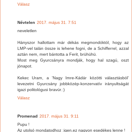
Válasz
Névtelen
2017. május 31. 7:51
neveletlen
Hányszor hallottam már dékás megmondóktól, hogy az
LMP-vel talán össze is lehene fogni, de a Schifferrel, azzal
aztán nem, mert bántotta a Ferit, brühühü.
Most meg Gyurcsányra mondják, hogy hal szagú, oszt
jónapot.
Kekec Uram, a 'Nagy Imre-Kádár közötti választásból'
levezetni Gyurcsány jobbközép-konzervatív irányultságát
igazi politológusi bravúr.:)
Válasz
Promenad
2017. május 31. 9:11
Pupu !
Az utolsó mondatodhoz :igen,ez nagyon esedékes lenne !