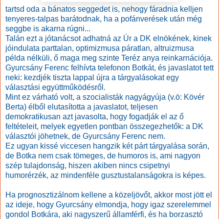
tartsd oda a bánatos seggedet is, nehogy fáradnia kelljen
tenyeres-talpas barátodnak, ha a pofánverések után még
seggbe is akarna rúgni...
Talán ezt a jótanácsot adhatná az Úr a DK elnökének, kinek
jóindulata parttalan, optimizmusa páratlan, altruizmusa
példa nélküli, ő maga meg szinte Teréz anya reinkarnációja.
Gyurcsány Ferenc felhívta telefonon Botkát, és javaslatot tett
neki: kezdjék tiszta lappal újra a tárgyalásokat egy
választási együttműködésről.
Mint ez várható volt, a szocialisták nagyágyúja (v.ö: Kövér
Berta) élből elutasította a javaslatot, teljesen
demokratikusan azt javasolta, hogy fogadják el az ő
feltételeit, melyek egyetlen pontban összegezhetők: a DK
választói jöhetnek, de Gyurcsány Ferenc nem.
Ez ugyan kissé viccesen hangzik két párt tárgyalása során,
de Botka nem csak tömeges, de humoros is, ami nagyon
szép tulajdonság, hiszen akiben nincs csipetnyi
humorérzék, az mindenféle gusztustalanságokra is képes.
Ha prognosztizálnom kellene a közeljövőt, akkor most jött el
az ideje, hogy Gyurcsány elmondja, hogy igaz szerelemmel
gondol Botkára, aki nagyszerű államférfi, és ha borzasztó