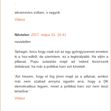
.
.
abramovics voltam, s vagyok
Válasz
Névtelen
2017. május 31. 16:41
neveletlen
Sphagin, bocs hogy csak ezt az egy gyöngyszemet emelem
ki a hsz-edből, de szerintem, ez a legkirályabb. Ha eljön a
pillanat, Pupu szásetás majd ad neked lezsírozott
dobtárast, ha már a politikai harc ezt követeli.
'Azt hiszem, hogy el fog jönni majd az a pillanat, amikor
már nem szabad annyira ügyelni arra, hogy a DK
demokratikus legyen, mivel a politikai harc ezt nem teszi
lehetővé.'
Válasz