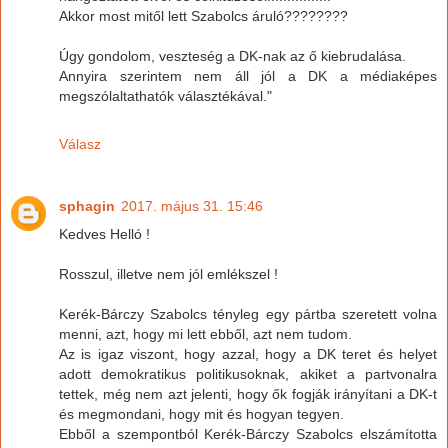
Akkor most mitől lett Szabolcs áruló????????
Úgy gondolom, veszteség a DK-nak az ő kiebrudalása.
Annyira szerintem nem áll jól a DK a médiaképes
megszólaltathatók választékával."
Válasz
sphagin
2017. május 31. 15:46
Kedves Helló !
Rosszul, illetve nem jól emlékszel !
Kerék-Bárczy Szabolcs tényleg egy pártba szeretett volna
menni, azt, hogy mi lett ebből, azt nem tudom.
Az is igaz viszont, hogy azzal, hogy a DK teret és helyet
adott demokratikus politikusoknak, akiket a partvonalra
tettek, még nem azt jelenti, hogy ők fogják irányítani a DK-t
és megmondani, hogy mit és hogyan tegyen.
Ebből a szempontból Kerék-Bárczy Szabolcs elszámította