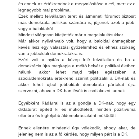
és ennek az értékrendnek a megvalósítása a cél, mert ez a
legnagyobb mai probléma.
Ezek mellett felvállaltan teret és átmeneti fórumot biztosít
más demokrata politikus számára is, jöjjenek azok a jobb,
vagy a baloldalról.
Mindezt világosan kifejtették már a megalakulásukkor.
Már akkor nyilvánvaló volt, hogy a baloldal önmagában
kevés lesz egy választási győzelemhez és ehhez szükség
van a jobboldali demokratákra is.
Ezért volt a nyitás a közép felé felvállaltan és ha a
demokrácia újra megkapja a méltó helyét a politikai életben
nálunk, akkor lehet majd teljes egészében a
szociáldemokrata értékrend szerint politizálni a DK-nak és
akkor lehet újból jobboldali demokrata pártokat újra
szervezni, ahova a DK-ban lévők is csatlakozni tudnak.
Egyébként Kádárral is az a gondja a DK-nak, hogy egy
diktatúrát épített ki és működtetett, minden pozitívuma
ellenére és legfeljebb áldemokráciaként működött.
Ennek ellenére mindenki úgy vélekedik, ahogy akar, de
jelenleg nem is az a fő kérdés, hogy milyen párt is a DK.