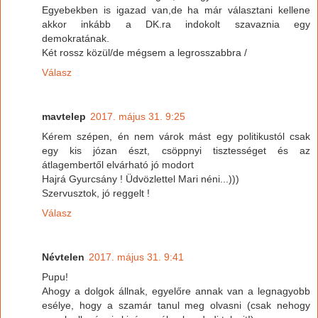
Egyebekben is igazad van,de ha már választani kellene
akkor inkább a DK.ra indokolt szavaznia egy
demokratának.
Két rossz közül/de mégsem a legrosszabbra /
Válasz
mavtelep
2017. május 31. 9:25
Kérem szépen, én nem várok mást egy politikustól csak
egy kis józan észt, csöppnyi tisztességet és az
átlagembertől elvárható jó modort
Hajrá Gyurcsány ! Üdvözlettel Mari néni...)))
Szervusztok, jó reggelt !
Válasz
Névtelen
2017. május 31. 9:41
Pupu!
Ahogy a dolgok állnak, egyelőre annak van a legnagyobb
esélye, hogy a szamár tanul meg olvasni (csak nehogy