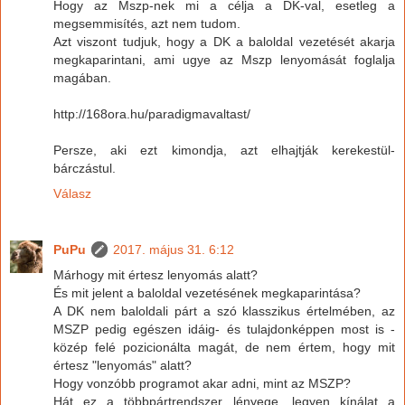
Hogy az Mszp-nek mi a célja a DK-val, esetleg a
megsemmisítés, azt nem tudom.
Azt viszont tudjuk, hogy a DK a baloldal vezetését akarja
megkaparintani, ami ugye az Mszp lenyomását foglalja
magában.
http://168ora.hu/paradigmavaltast/
Persze, aki ezt kimondja, azt elhajtják kerekestül-
bárczástul.
Válasz
PuPu
2017. május 31. 6:12
Márhogy mit értesz lenyomás alatt?
És mit jelent a baloldal vezetésének megkaparintása?
A DK nem baloldali párt a szó klasszikus értelmében, az
MSZP pedig egészen idáig- és tulajdonképpen most is -
közép felé pozicionálta magát, de nem értem, hogy mit
értesz "lenyomás" alatt?
Hogy vonzóbb programot akar adni, mint az MSZP?
Hát ez a többpártrendszer lényege, legyen kínálat a