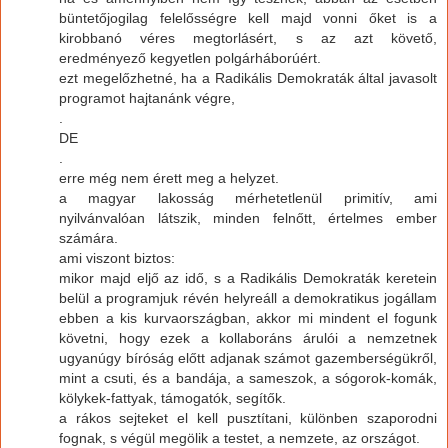
büntetőjogilag felelősségre kell majd vonni őket is a
kirobbanó véres megtorlásért, s az azt követő,
eredményező kegyetlen polgárháborúért.
ezt megelőzhetné, ha a Radikális Demokraták által javasolt
programot hajtanánk végre,
.
DE
.
erre még nem érett meg a helyzet.
a magyar lakosság mérhetetlenül primitív, ami
nyilvánvalóan látszik, minden felnőtt, értelmes ember
számára.
ami viszont biztos:
mikor majd eljő az idő, s a Radikális Demokraták keretein
belül a programjuk révén helyreáll a demokratikus jogállam
ebben a kis kurvaországban, akkor mi mindent el fogunk
követni, hogy ezek a kollaboráns árulói a nemzetnek
ugyanúgy bíróság előtt adjanak számot gazemberségükről,
mint a csuti, és a bandája, a sameszok, a sógorok-komák,
kölykek-fattyak, támogatók, segítők.
a rákos sejteket el kell pusztítani, különben szaporodni
fognak, s végül megölik a testet, a nemzete, az országot.