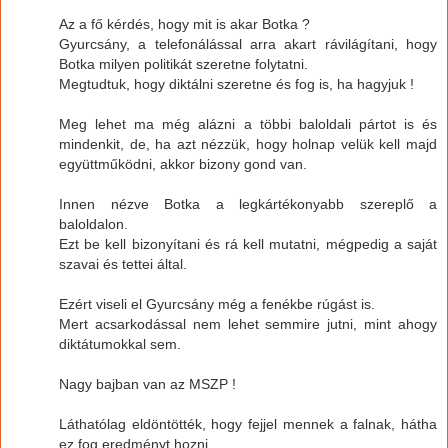
Az a fő kérdés, hogy mit is akar Botka ?
Gyurcsány, a telefonálással arra akart rávilágítani, hogy
Botka milyen politikát szeretne folytatni.
Megtudtuk, hogy diktálni szeretne és fog is, ha hagyjuk !
Meg lehet ma még alázni a többi baloldali pártot is és
mindenkit, de, ha azt nézzük, hogy holnap velük kell majd
együttműködni, akkor bizony gond van.
Innen nézve Botka a legkártékonyabb szereplő a
baloldalon.
Ezt be kell bizonyítani és rá kell mutatni, mégpedig a saját
szavai és tettei által.
Ezért viseli el Gyurcsány még a fenékbe rúgást is.
Mert acsarkodással nem lehet semmire jutni, mint ahogy
diktátumokkal sem.
Nagy bajban van az MSZP !
Láthatólag eldöntötték, hogy fejjel mennek a falnak, hátha
ez fog eredményt hozni.