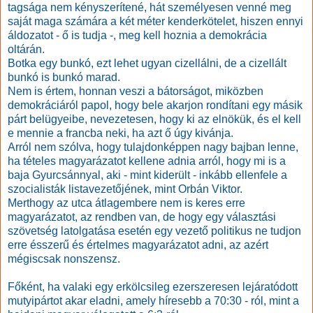
tagsága nem kényszerítené, hát személyesen venné meg
saját maga számára a két méter kenderkötelet, hiszen ennyi
áldozatot - ő is tudja -, meg kell hoznia a demokrácia
oltárán.
Botka egy bunkó, ezt lehet ugyan cizellálni, de a cizellált
bunkó is bunkó marad.
Nem is értem, honnan veszi a bátorságot, miközben
demokráciáról papol, hogy bele akarjon rondítani egy másik
párt belügyeibe, nevezetesen, hogy ki az elnökük, és el kell
e mennie a francba neki, ha azt ő úgy kivánja.
Arról nem szólva, hogy tulajdonképpen nagy bajban lenne,
ha tételes magyarázatot kellene adnia arról, hogy mi is a
baja Gyurcsánnyal, aki - mint kiderült - inkább ellenfele a
szocialisták listavezetőjének, mint Orbán Viktor.
Merthogy az utca átlagembere nem is keres erre
magyarázatot, az rendben van, de hogy egy választási
szövetség latolgatása esetén egy vezető politikus ne tudjon
erre ésszerű és értelmes magyarázatot adni, az azért
mégiscsak nonszensz.
Főként, ha valaki egy erkölcsileg ezerszeresen lejáratódott
mutyipártot akar eladni, amely híresebb a 70:30 - ról, mint a