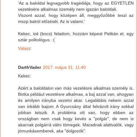
'Az a baloldal legnagyobb tragédiája, hogy az EGYETLEN
vezetésére alkalmas személy nem igazán baloldali.
Viszont azzal, hogy középen áll, meggyőzőbbé teszi az
mszp balról előzését. Az is valami.'
Kekec, izé (bocs) feladom, hozzám képest Pelikán et. egy
sztár politológus. :(
Válasz
DarthVader
2017. május 31. 11:40
Kekec:
Azért a baloldalon van más vezetésre alkalmas személy is,
Botka például vezetésre alkalmas, a baj azzal van, ahogyan
és amilyen irányba vezetni akar. Legalábbis nekem azzal
van inkább bajom. A Gyurcsány által felvázolt irány sokkal
jobban tetszik. A probléma ott van, hogy ebben az
országban nem csak hogy kevés a "polgár", de nem is
akarnak polgárrá válni tömegek. Maradnak alattvalók, vagy
jómunkásemberek, aka "dolgozók".