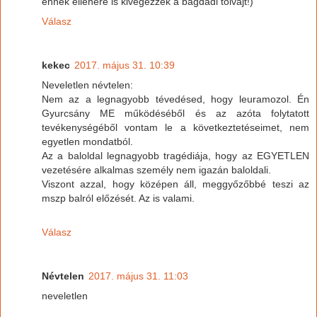
ennek ellenére is kivégezzék a bagdadi tolvajt!)
Válasz
kekec
2017. május 31. 10:39
Neveletlen névtelen:
Nem az a legnagyobb tévedésed, hogy leuramozol. Én
Gyurcsány ME működéséből és az azóta folytatott
tevékenységéből vontam le a következtetéseimet, nem
egyetlen mondatból.
Az a baloldal legnagyobb tragédiája, hogy az EGYETLEN
vezetésére alkalmas személy nem igazán baloldali.
Viszont azzal, hogy középen áll, meggyőzőbbé teszi az
mszp balról előzését. Az is valami.
Válasz
Névtelen
2017. május 31. 11:03
neveletlen