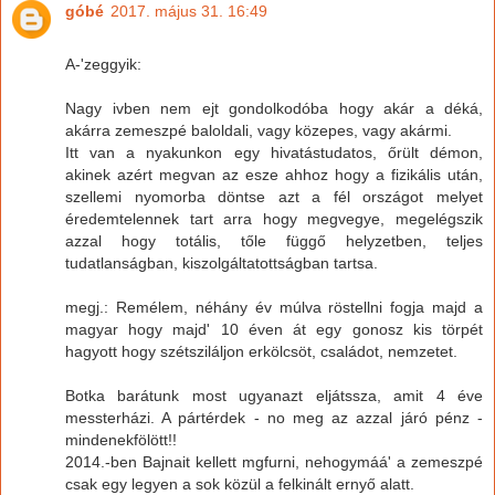
góbé
2017. május 31. 16:49
A-'zeggyik:
Nagy ivben nem ejt gondolkodóba hogy akár a déká,
akárra zemeszpé baloldali, vagy közepes, vagy akármi.
Itt van a nyakunkon egy hivatástudatos, őrült démon,
akinek azért megvan az esze ahhoz hogy a fizikális után,
szellemi nyomorba döntse azt a fél országot melyet
éredemtelennek tart arra hogy megvegye, megelégszik
azzal hogy totális, tőle függő helyzetben, teljes
tudatlanságban, kiszolgáltatottságban tartsa.
megj.: Remélem, néhány év múlva röstellni fogja majd a
magyar hogy majd' 10 éven át egy gonosz kis törpét
hagyott hogy szétsziláljon erkölcsöt, családot, nemzetet.
Botka barátunk most ugyanazt eljátssza, amit 4 éve
messterházi. A pártérdek - no meg az azzal járó pénz -
mindenekfölött!!
2014.-ben Bajnait kellett mgfurni, nehogymáá' a zemeszpé
csak egy legyen a sok közül a felkinált ernyő alatt.