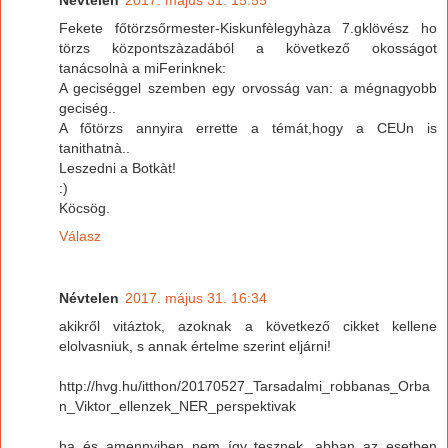
Fekete főtörzsőrmester-Kiskunfèlegyhàza 7.gklövész ho
törzs központszàzadából a következő okosságot
tanácsolnà a miFerinknek:
A geciséggel szemben egy orvosság van: a mégnagyobb
geciség..
A főtörzs annyira errette a témát,hogy a CEUn is
tanithatnà..
Leszedni a Botkàt!
:)
Köcsög.
Válasz
Névtelen
2017. május 31. 16:34
akikről vitáztok, azoknak a következő cikket kellene
elolvasniuk, s annak értelme szerint eljárni!
http://hvg.hu/itthon/20170527_Tarsadalmi_robbanas_Orba
n_Viktor_ellenzek_NER_perspektivak
ha és amennyiben nem így tesznek, abban az esetben