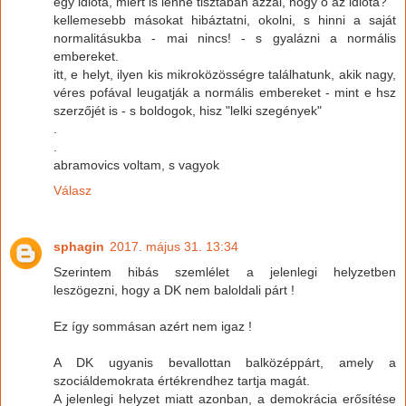
egy idióta, miért is lenne tisztában azzal, hogy ő az idióta?
kellemesebb másokat hibáztatni, okolni, s hinni a saját
normalitásukba - mai nincs! - s gyalázni a normális
embereket.
itt, e helyt, ilyen kis mikroközösségre találhatunk, akik nagy,
véres pofával leugatják a normális embereket - mint e hsz
szerzőjét is - s boldogok, hisz "lelki szegények"
.
.
abramovics voltam, s vagyok
Válasz
sphagin
2017. május 31. 13:34
Szerintem hibás szemlélet a jelenlegi helyzetben
leszögezni, hogy a DK nem baloldali párt !
Ez így sommásan azért nem igaz !
A DK ugyanis bevallottan balközéppárt, amely a
szociáldemokrata értékrendhez tartja magát.
A jelenlegi helyzet miatt azonban, a demokrácia erősítése