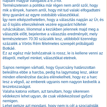
hajdani magyar válogatott a 6:3-ról.
Természetesen a politika már régen nem arról szól, hogy
mik a tények, hanem arról, hogy mit tud valaki elfogadtatni
tény gyanánt az egyre ostobább választókkal.
Így nem elképzelhetetlen, hogy a választás napján az Úr, és
az ő lojális ellenzékének vezére egyaránt hófehér
ruhácskában, liliommal a kezükben jelennek majd meg a
választók előtt, bejelentve a választás eredményét, mely
természetesen 70:30 százalék lesz, utóbbiból tizennégy
százalék a Vörös Rém félelmetes szerepét próbálgató
Botkáé.
Ez az egész már bohózatnak is rossz, le is kellene venni az
étlapról, mellyel minket, választókat etetnek.
Sajnos nemigen várható, hogy Gyurcsány határozottan
beleállna ebbe a harcba, pedig ha lagymatag lesz, akkor
minden ellenérzése dacára elénekelheti, hogy ez a harc
lesz a végső, az emberek ugyanis nem nagyon kedvelik a
teszetoszaságot.
Valaha katona voltam, azt tanultam, hogy sikeresen
védekezni lehet ugyan, de csak védekezéssel győzni
nemigen.
Lehet petsze azt mondani, hogy nem is cél a szocialisták