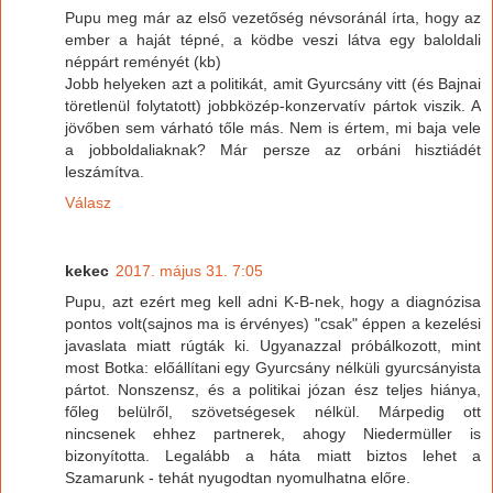
Pupu meg már az első vezetőség névsoránál írta, hogy az
ember a haját tépné, a ködbe veszi látva egy baloldali
néppárt reményét (kb)
Jobb helyeken azt a politikát, amit Gyurcsány vitt (és Bajnai
töretlenül folytatott) jobbközép-konzervatív pártok viszik. A
jövőben sem várható tőle más. Nem is értem, mi baja vele
a jobboldaliaknak? Már persze az orbáni hisztiádét
leszámítva.
Válasz
kekec
2017. május 31. 7:05
Pupu, azt ezért meg kell adni K-B-nek, hogy a diagnózisa
pontos volt(sajnos ma is érvényes) "csak" éppen a kezelési
javaslata miatt rúgták ki. Ugyanazzal próbálkozott, mint
most Botka: előállítani egy Gyurcsány nélküli gyurcsányista
pártot. Nonszensz, és a politikai józan ész teljes hiánya,
főleg belülről, szövetségesek nélkül. Márpedig ott
nincsenek ehhez partnerek, ahogy Niedermüller is
bizonyította. Legalább a háta miatt biztos lehet a
Szamarunk - tehát nyugodtan nyomulhatna előre.