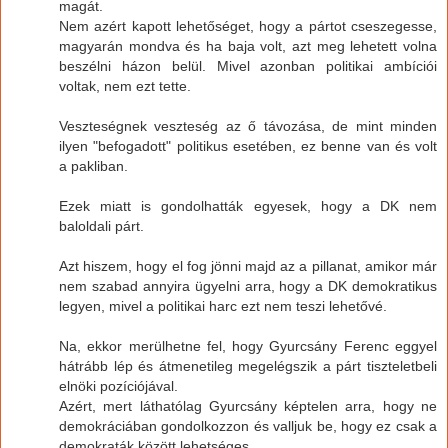
magát.
Nem azért kapott lehetőséget, hogy a pártot cseszegesse,
magyarán mondva és ha baja volt, azt meg lehetett volna
beszélni házon belül. Mivel azonban politikai ambíciói
voltak, nem ezt tette.
Veszteségnek veszteség az ő távozása, de mint minden
ilyen "befogadott" politikus esetében, ez benne van és volt
a pakliban.
Ezek miatt is gondolhatták egyesek, hogy a DK nem
baloldali párt.
Azt hiszem, hogy el fog jönni majd az a pillanat, amikor már
nem szabad annyira ügyelni arra, hogy a DK demokratikus
legyen, mivel a politikai harc ezt nem teszi lehetővé.
Na, ekkor merülhetne fel, hogy Gyurcsány Ferenc eggyel
hátrább lép és átmenetileg megelégszik a párt tiszteletbeli
elnöki pozíciójával.
Azért, mert láthatólag Gyurcsány képtelen arra, hogy ne
demokráciában gondolkozzon és valljuk be, hogy ez csak a
demokraták között lehetséges.