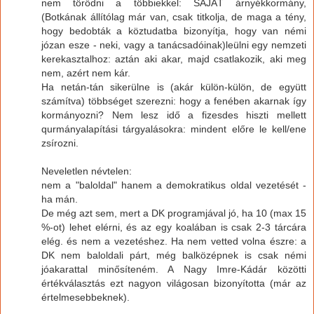
nem törődni a többiekkel: SAJÁT árnyékkormány,
(Botkának állítólag már van, csak titkolja, de maga a tény,
hogy bedobták a köztudatba bizonyítja, hogy van némi
józan esze - neki, vagy a tanácsadóinak)leülni egy nemzeti
kerekasztalhoz: aztán aki akar, majd csatlakozik, aki meg
nem, azért nem kár.
Ha netán-tán sikerülne is (akár külön-külön, de együtt
számítva) többséget szerezni: hogy a fenében akarnak így
kormányozni? Nem lesz idő a fizesdes hiszti mellett
qurmányalapítási tárgyalásokra: mindent előre le kell/ene
zsírozni.
Neveletlen névtelen:
nem a "baloldal" hanem a demokratikus oldal vezetését -
ha mán.
De még azt sem, mert a DK programjával jó, ha 10 (max 15
%-ot) lehet elérni, és az egy koalában is csak 2-3 tárcára
elég. és nem a vezetéshez. Ha nem vetted volna észre: a
DK nem baloldali párt, még balközépnek is csak némi
jóakarattal minősíteném. A Nagy Imre-Kádár közötti
értékválasztás ezt nagyon világosan bizonyította (már az
értelmesebbeknek).