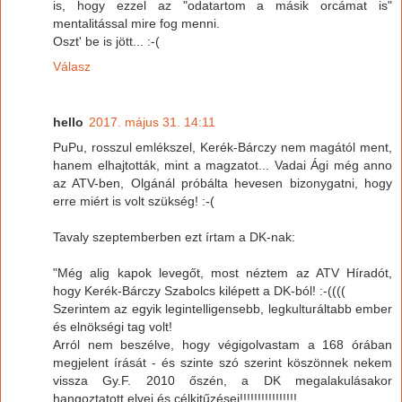
is, hogy ezzel az "odatartom a másik orcámat is"
mentalitással mire fog menni.
Oszt' be is jött... :-(
Válasz
hello
2017. május 31. 14:11
PuPu, rosszul emlékszel, Kerék-Bárczy nem magától ment,
hanem elhajtották, mint a magzatot... Vadai Ági még anno
az ATV-ben, Olgánál próbálta hevesen bizonygatni, hogy
erre miért is volt szükség! :-(
Tavaly szeptemberben ezt írtam a DK-nak:
"Még alig kapok levegőt, most néztem az ATV Híradót,
hogy Kerék-Bárczy Szabolcs kilépett a DK-ból! :-((((
Szerintem az egyik legintelligensebb, legkulturáltabb ember
és elnökségi tag volt!
Arról nem beszélve, hogy végigolvastam a 168 órában
megjelent írását - és szinte szó szerint köszönnek nekem
vissza Gy.F. 2010 őszén, a DK megalakulásakor
hangoztatott elvei és célkitűzései!!!!!!!!!!!!!!!!