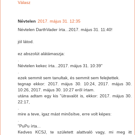
Válasz
Névtelen
2017. május 31. 12:35
Névtelen DarthVader írta...2017. május 31. 11:40!
jól látod.
ez abszolút alátámaszja:
.
Névtelen kekec írta...2017. május 31. 10:39"
.
ezek semmit sem tanultak, és semmit sem felejtettek.
tegnap ekkor: 2017. május 30. 10:24, 2017. május 30.
10:26, 2017. május 30. 10:27 eről írtam.
utána adtam egy kis "útravalót is, ekkor: 2017. május 30.
22:17,
.
mire a teve, igaz mást minősítve, erre volt képes:
.
"PuPu írta...
Kedves KCSJ, te született alattvaló vagy, mi meg itt