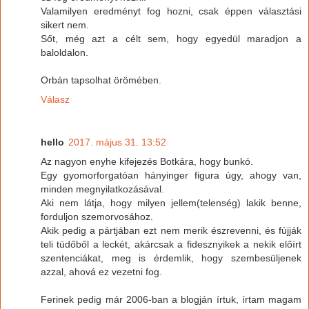
Valamilyen eredményt fog hozni, csak éppen választási
sikert nem.
Sőt, még azt a célt sem, hogy egyedül maradjon a
baloldalon.
Orbán tapsolhat örömében.
Válasz
hello
2017. május 31. 13:52
Az nagyon enyhe kifejezés Botkára, hogy bunkó.
Egy gyomorforgatóan hányinger figura úgy, ahogy van,
minden megnyilatkozásával.
Aki nem látja, hogy milyen jellem(telenség) lakik benne,
forduljon szemorvosához.
Akik pedig a pártjában ezt nem merik észrevenni, és fújják
teli tüdőből a leckét, akárcsak a fidesznyikek a nekik előírt
szentenciákat, meg is érdemlik, hogy szembesüljenek
azzal, ahová ez vezetni fog.
Ferinek pedig már 2006-ban a blogján írtuk, írtam magam