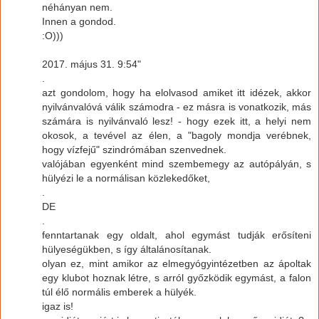
néhányan nem.
Innen a gondod.
:O)))
2017. május 31. 9:54"
.
azt gondolom, hogy ha elolvasod amiket itt idézek, akkor
nyilvánvalóvá válik számodra - ez másra is vonatkozik, más
számára is nyilvánvaló lesz! - hogy ezek itt, a helyi nem
okosok, a tevével az élen, a "bagoly mondja verébnek,
hogy vízfejű" szindrómában szenvednek.
valójában egyenként mind szembemegy az autópályán, s
hülyézi le a normálisan közlekedőket,
.
DE
.
fenntartanak egy oldalt, ahol egymást tudják erősíteni
hülyeségükben, s így általánosítanak.
olyan ez, mint amikor az elmegyógyintézetben az ápoltak
egy klubot hoznak létre, s arról győzködik egymást, a falon
túl élő normális emberek a hülyék.
igaz is!