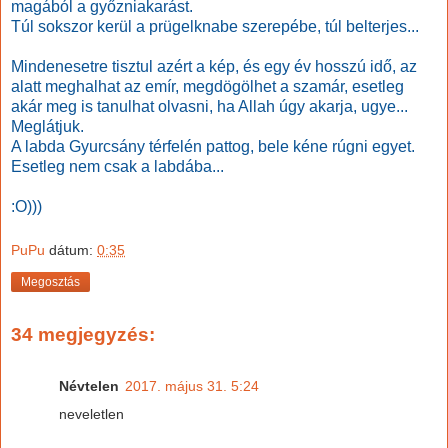
magából a győzniakarást.
Túl sokszor kerül a prügelknabe szerepébe, túl belterjes...
Mindenesetre tisztul azért a kép, és egy év hosszú idő, az
alatt meghalhat az emír, megdögölhet a szamár, esetleg
akár meg is tanulhat olvasni, ha Allah úgy akarja, ugye...
Meglátjuk.
A labda Gyurcsány térfelén pattog, bele kéne rúgni egyet.
Esetleg nem csak a labdába...
:O)))
PuPu
dátum:
0:35
Megosztás
34 megjegyzés:
Névtelen
2017. május 31. 5:24
neveletlen