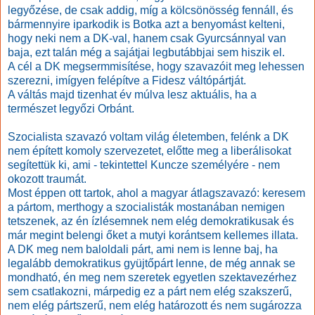
legyőzése, de csak addig, míg a kölcsönösség fennáll, és
bármennyire iparkodik is Botka azt a benyomást kelteni,
hogy neki nem a DK-val, hanem csak Gyurcsánnyal van
baja, ezt talán még a sajátjai legbutábbjai sem hiszik el.
A cél a DK megsermmisítése, hogy szavazóit meg lehessen
szerezni, imígyen felépítve a Fidesz váltópártját.
A váltás majd tizenhat év múlva lesz aktuális, ha a
természet legyőzi Orbánt.
Szocialista szavazó voltam világ életemben, felénk a DK
nem épített komoly szervezetet, előtte meg a liberálisokat
segítettük ki, ami - tekintettel Kuncze személyére - nem
okozott traumát.
Most éppen ott tartok, ahol a magyar átlagszavazó: keresem
a pártom, merthogy a szocialisták mostanában nemigen
tetszenek, az én ízlésemnek nem elég demokratikusak és
már megint belengi őket a mutyi korántsem kellemes illata.
A DK meg nem baloldali párt, ami nem is lenne baj, ha
legalább demokratikus gyüjtőpárt lenne, de még annak se
mondható, én meg nem szeretek egyetlen szektavezérhez
sem csatlakozni, márpedig ez a párt nem elég szakszerű,
nem elég pártszerű, nem elég határozott és nem sugározza