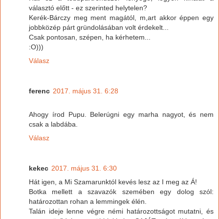
választó előtt - ez szerinted helytelen?
Kerék-Bárczy meg ment magától, m,art akkor éppen egy
jobbközép párt gründolásában volt érdekelt...
Csak pontosan, szépen, ha kérhetem...
:O)))
Válasz
ferenc
2017. május 31. 6:28
Ahogy írod Pupu. Belerúgni egy marha nagyot, és nem
csak a labdába.
Válasz
kekec
2017. május 31. 6:30
Hát igen, a Mi Szamarunktól kevés lesz az I meg az Á!
Botka mellett a szavazók szemében egy dolog szól:
határozottan rohan a lemmingek élén.
Talán ideje lenne végre némi határozottságot mutatni, és