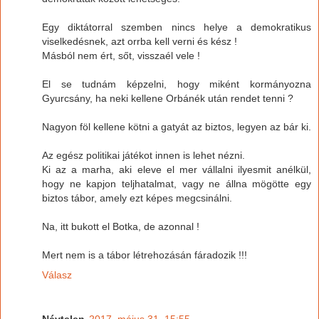
Egy diktátorral szemben nincs helye a demokratikus
viselkedésnek, azt orrba kell verni és kész !
Másból nem ért, sőt, visszaél vele !
El se tudnám képzelni, hogy miként kormányozna
Gyurcsány, ha neki kellene Orbánék után rendet tenni ?
Nagyon föl kellene kötni a gatyát az biztos, legyen az bár ki.
Az egész politikai játékot innen is lehet nézni.
Ki az a marha, aki eleve el mer vállalni ilyesmit anélkül,
hogy ne kapjon teljhatalmat, vagy ne állna mögötte egy
biztos tábor, amely ezt képes megcsinálni.
Na, itt bukott el Botka, de azonnal !
Mert nem is a tábor létrehozásán fáradozik !!!
Válasz
Névtelen
2017. május 31. 15:55