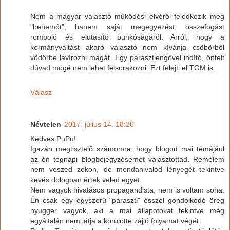
Nem a magyar választó működési elvéről feledkezik meg
"behemót", hanem saját megegyezést, összefogást
romboló és elutasító bunkóságáról. Arról, hogy a
kormányváltást akaró választó nem kívánja csöbörből
vödörbe lavírozni magát. Egy parasztlengővel indító, öntelt
dúvad mögé nem lehet felsorakozni. Ezt felejti el TGM is.
Válasz
Névtelen
2017. július 14. 18:26
Kedves PuPu!
Igazán megtisztelő számomra, hogy blogod mai témájául
az én tegnapi blogbejegyzésemet választottad. Remélem
nem veszed zokon, de mondanivalód lényegét tekintve
kevés dologban értek veled egyet.
Nem vagyok hivatásos propagandista, nem is voltam soha.
Én csak egy egyszerű "paraszti" ésszel gondolkodó öreg
nyugger vagyok, aki a mai állapotokat tekintve még
egyáltalán nem látja a körülötte zajló folyamat végét.