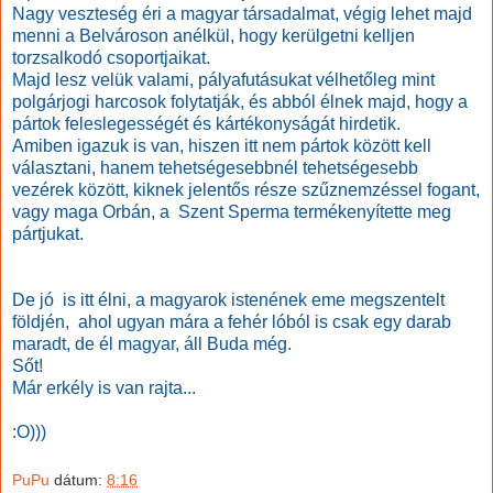
Nagy veszteség éri a magyar társadalmat, végig lehet majd
menni a Belvároson anélkül, hogy kerülgetni kelljen
torzsalkodó csoportjaikat.
Majd lesz velük valami, pályafutásukat vélhetőleg mint
polgárjogi harcosok folytatják, és abból élnek majd, hogy a
pártok feleslegességét és kártékonyságát hirdetik.
Amiben igazuk is van, hiszen itt nem pártok között kell
választani, hanem tehetségesebbnél tehetségesebb
vezérek között, kiknek jelentős része szűznemzéssel fogant,
vagy maga Orbán, a Szent Sperma termékenyítette meg
pártjukat.
De jó is itt élni, a magyarok istenének eme megszentelt
földjén, ahol ugyan mára a fehér lóból is csak egy darab
maradt, de él magyar, áll Buda még.
Sőt!
Már erkély is van rajta...
:O)))
PuPu
dátum:
8:16