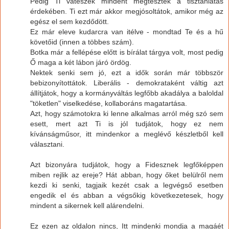
Pedig Ti váteszek mindent megtesztek a tisztánlátás
érdekében. Ti ezt már akkor megjósoltátok, amikor még az
egész el sem kezdődött.
Ez már eleve kudarcra van itélve - mondtad Te és a hű
követőid (innen a többes szám).
Botka már a fellépése előtt is bírálat tárgya volt, most pedig
Ő maga a két lábon járó ördög.
Nektek senki sem jó, ezt a idők során már többször
bebizonyítottátok. Liberális - demokrataként váltig azt
állítjátok, hogy a kormányváltás legfőbb akadálya a baloldal
"töketlen" viselkedése, kollaboráns magatartása.
Azt, hogy számotokra ki lenne alkalmas arról még szó sem
esett, mert azt Ti is jól tudjátok, hogy ez nem
kívánságműsor, itt mindenkor a meglévő készletből kell
választani.
Azt bizonyára tudjátok, hogy a Fidesznek legfőképpen
miben rejlik az ereje? Hát abban, hogy őket belülről nem
kezdi ki senki, tagjaik kezét csak a legvégső esetben
engedik el és abban a végsőkig következetesek, hogy
mindent a sikernek kell alárendelni.
Ez ezen az oldalon nincs, Itt mindenki mondja a magáét