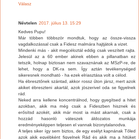
Válasz
Névtelen
2017. július 13. 15:29
Kedves Pupu!
Már többen többször mondtuk, hogy az össze-vissza
vagdalkozással csak a Fidesz malmára hajtjátok a vizet.
Mindenki más - akit megcéloztál eddig csak veszített rajta.
Jelesül az a 60 ember akinek ebben a pillanatban ez
tetszik, holnap biztosan nem szavaznának az MSzP-re, de
lehet, hogy a DK-ra sem. Így aztán tevékenységed
sikeresnek mondható - ha ezek elriasztása volt a célod.
Ha ébresztőnek szántad, akkor rossz űton jársz, mert azok
akiket ébreszteni akartál, azok jószerivel oda se figyelnek
rád.
Neked arra kellene koncentrálnod, hogy gyegítsed a hitet
azokban, akik ma még csak a Fideszben hisznek és
erősítsd azokét, akik már most ia mást akarnak, csak a
hozzád hasonló váteszek áldozatos munkája
eredményeképpen teljesen el vannak bizonytalanodva.
A teljes siker így sem biztos, de egy esélyt kapnának Tőled
azok akik egyébként figyelnek Rád és akik ma a hitüket