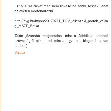
Ezt a TGM cikket még nem linkelte be senki, tessék, lehet
az ötleten morfondírozni.
http://hvg.hu/itthon/20170711_TGM_ellenzeki_partok_valsa
g_MSZP_Botka
Talán józanabb megfontolás, mint a Jobbikkal kötendő
szövetségről álmodozni, mint ahogy ezt a blogon is sokan
tették. :)
Válasz