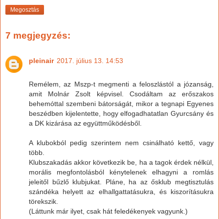
Megosztás
7 megjegyzés:
pleinair
2017. július 13. 14:53
Remélem, az Mszp-t megmenti a feloszlástól a józanság,
amit Molnár Zsolt képvisel. Csodáltam az erőszakos
behemóttal szembeni bátorságát, mikor a tegnapi Egyenes
beszédben kijelentette, hogy elfogadhatatlan Gyurcsány és
a DK kizárása az együttműködésből.
A klubokból pedig szerintem nem csinálható kettő, vagy
több.
Klubszakadás akkor következik be, ha a tagok érdek nélkül,
morális megfontolásból kénytelenek elhagyni a romlás
jeleitől bűzlő klubjukat. Pláne, ha az ősklub megtisztulás
szándéka helyett az elhallgattatásukra, és kiszorításukra
törekszik.
(Láttunk már ilyet, csak hát feledékenyek vagyunk.)