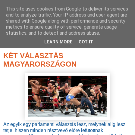
This site uses cookies from Google to deliver its services
and to analyze traffic. Your IP address and user-agent are
shared with Google along with performance and security
metrics to ensure quality of service, generate usage
statistics, and to detect and address abuse.
▼
LEARN MORE
GOT IT
2017. július 12., szerda
KÉT VÁLASZTÁS
MAGYARORSZÁGON
Az egyik egy parlamenti választás lesz, melynek alig lesz
tétje, hiszen minden résztvevő előre lefutottnak