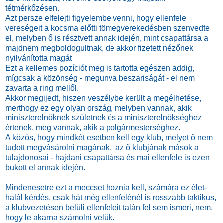
tétmérkőzésen.
Azt persze elfelejti figyelembe venni, hogy ellenfele
vereségeit a kocsma előtti tömegverekedésben szenvedte
el, melyben ő is résztvett annak idején, mint csapattársa a
majdnem megboldogultnak, de akkor fizetett nézőnek
nyilvánította magát
Ezt a kellemes pozíciót meg is tartotta egészen addig,
mígcsak a közönség - megunva beszariságát - el nem
zavarta a ring mellől.
Akkor megijedt, hiszen veszélybe került a megélhetése,
merthogy ez egy olyan ország, melyben vannak, akik
miniszterelnöknek születnek és a miniszterelnökséghez
értenek, meg vannak, akik a polgármesterséghez.
A közös, hogy mindkét esetben kell egy klub, melyet ő nem
tudott megvásárolni magának, az ő klubjának mások a
tulajdonosai - hajdani csapattársa és mai ellenfele is ezen
bukott el annak idején.
Mindenesetre ezt a meccset hoznia kell, számára ez élet-
halál kérdés, csak hát még ellenfelénél is rosszabb taktikus,
a klubvezetésen belüli ellenfeleit talán fel sem ismeri, nem,
hogy le akarna számolni velük.