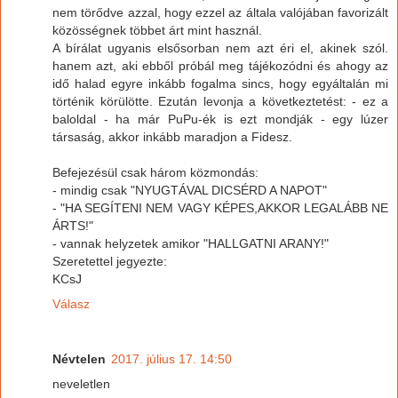
nem törődve azzal, hogy ezzel az általa valójában favorizált
közösségnek többet árt mint használ.
A bírálat ugyanis elsősorban nem azt éri el, akinek szól.
hanem azt, aki ebből próbál meg tájékozódni és ahogy az
idő halad egyre inkább fogalma sincs, hogy egyáltalán mi
történik körülötte. Ezután levonja a következtetést: - ez a
baloldal - ha már PuPu-ék is ezt mondják - egy lúzer
társaság, akkor inkább maradjon a Fidesz.
Befejezésül csak három közmondás:
- mindig csak "NYUGTÁVAL DICSÉRD A NAPOT"
- "HA SEGÍTENI NEM VAGY KÉPES,AKKOR LEGALÁBB NE
ÁRTS!"
- vannak helyzetek amikor "HALLGATNI ARANY!"
Szeretettel jegyezte:
KCsJ
Válasz
Névtelen
2017. július 17. 14:50
neveletlen