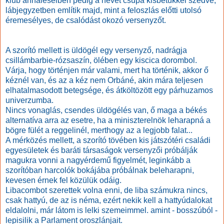
klub annaleseiben pedig a nevét csupa kisbetükkel szedve,
lábjegyzetben említik majd, mint a feloszlás előtti utolsó
éremesélyes, de csalódást okozó versenyzőt.
A szorító mellett is üldögél egy versenyző, nadrágja
csillámbarbie-rózsaszín, ölében egy kiscica dorombol.
Várja, hogy történjen már valami, mert ha történik, akkor ő
kéznél van, és az a kéz nem Orbáné, akin mára teljesen
elhatalmasodott betegsége, és átköltözött egy párhuzamos
univerzumba.
Nincs vonaglás, csendes üldögélés van, ő maga a békés
alternatíva arra az esetre, ha a miniszterelnök leharapná a
bögre fülét a reggelinél, merthogy az a legjobb falat...
A mérközés mellett, a szorító tövében kis játszótéri családi
egyesületek és baráti társaságok versenyzői próbálják
magukra vonni a nagyérdemű figyelmét, leginkább a
szorítóban harcolók bokájába próbálnak beleharapni,
kevesen érnek fel közülük odáig.
Libacombot szerettek volna enni, de liba számukra nincs,
csak hattyú, de az is néma, ezért nekik kell a hattyúdalokat
eldalolni, már látom is lelki szemeimmel. amint - bosszúból -
lepisilik a Parlament oroszlánjait.