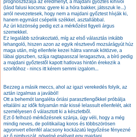
prognosztizálja az eredményt, a majdani győztes kihívói
(lásd falusi kocsma: gyere ki a hóra bakker, játsszuk le...)
arról nevezetesek, hogy nem a majdani győztest hívják ki,
hanem egymást csépelik székkel, asztallábbal.
Az úri közönség pedig ezt a mérkőzést figyeli árgus
szemekkel.
Ez legalább szórakoztató, míg az első választás inkább
lehangoló, hiszen azon az egyik résztvevő mozsárágyút húz
maga után, míg ellenfele kezei hátra vannak kötözve, a
lábai gipszben, szája ragtapasszal leragasztva, a bíró pedig
a majdani győztestől kapott hatlovas hintón érekezik a
szorítóhoz - nincs itt kérem semmi izgalom...
Bezzeg a másik meccs, ahol az igazi verekedés folyik, az
aztán izgalmas a javából!
Ott a behemót langaléta óriási parasztlengőkkel próbálja
eltalálni az idők folyamán már kissé lelassult ellenfelét, akit
személyesen ő választott ki a készletből.
Ezt ő felhozó mérkőzésnek szánja, úgy véli, hogy a még
mindig neves, de politikailag koros és többszörösen
agyonvert ellenfél alacsony kockázatú legyőzése fényezné
az ő nimbuszát, növelné esélyeit egy majdani