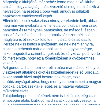
Márpedig a klubjából már nehéz lenne megint két klubot
csinálni, fogy a tagság, más kivezető út meg nem látszik a
helyzetből, ha esetleg cipóra verik amúgy is jóllakott
napközisre emlékeztető képét...
Ellenfelének sok választása nincs, verekednie kell, abban
meg már van gyakorlata, emellett a politikában nem csak
pankrátor és reménybeli pantokrátor, de másodállásban
hosszú évek óta ő tölti be a homokzsák szerepét is, a
máglyára is őt szokták felültetni - ütésálló és sütésálló.
Persze neki is fontos a győzelem, de neki nem annyira,
hiszen a behemót már alapból szert tett egy vereségre,
mikor engedett a szirénhangoknak és súlyzóval pofánverte
őt, mert elhitte, hogy ez a főmérkózésen a győzelemhez
vezető út.
Azt gondolta, ha ő nem szereti a mára már második helyre
visszaesett általános okot és közellenséget (első Soros...),
akkor annak hívei majd besorolnak mögé, ezzel
tanúbizonyságát adva, hogy mennyire nem ismeri a magyar
politikai pártok szekta-jellegét, és a magyar választó
működési elvét.
Tulajdonképpen ellenfelének nem is kell ütnie, elég csak
elmozogni előle, kiütik őt majd saját klubjának vezetői, a