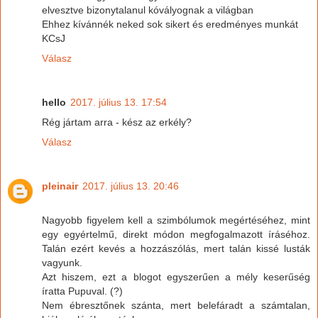
elvesztve bizonytalanul kóvályognak a világban
Ehhez kívánnék neked sok sikert és eredményes munkát
KCsJ
Válasz
hello
2017. július 13. 17:54
Rég jártam arra - kész az erkély?
Válasz
pleinair
2017. július 13. 20:46
Nagyobb figyelem kell a szimbólumok megértéséhez, mint
egy egyértelmű, direkt módon megfogalmazott íráséhoz.
Talán ezért kevés a hozzászólás, mert talán kissé lusták
vagyunk.
Azt hiszem, ezt a blogot egyszerűen a mély keserűség
íratta Pupuval. (?)
Nem ébresztőnek szánta, mert belefáradt a számtalan,