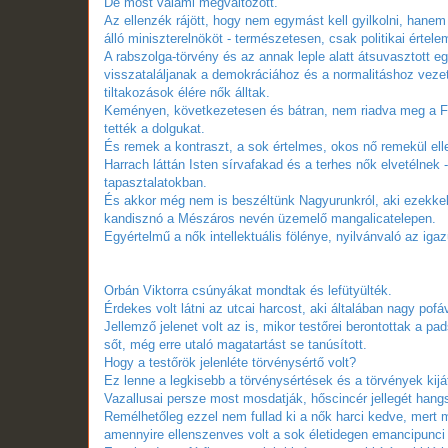
De most valami megváltozott.
Az ellenzék rájött, hogy nem egymást kell gyilkolni, hanem
álló miniszterelnököt - természetesen, csak politikai értel
A rabszolga-törvény és az annak leple alatt átsuvasztott eg
visszataláljanak a demokráciához és a normalitáshoz veze
tiltakozások élére nők álltak.
Keményen, következetesen és bátran, nem riadva meg a Fid
tették a dolgukat.
És remek a kontraszt, a sok értelmes, okos nő remekül elle
Harrach láttán Isten sírvafakad és a terhes nők elvetélnek
tapasztalatokban.
És akkor még nem is beszéltünk Nagyurunkról, aki ezekkel 
kandisznó a Mészáros nevén üzemelő mangalicatelepen.
Egyértelmű a nők intellektuális fölénye, nyilvánvaló az ig
Orbán Viktorra csúnyákat mondtak és lefütyülték.
Érdekes volt látni az utcai harcost, aki általában nagy pof
Jellemző jelenet volt az is, mikor testőrei berontottak a 
sőt, még erre utaló magatartást se tanúsított.
Hogy a testőrök jelenléte törvénysértő volt?
Ez lenne a legkisebb a törvénysértések és a törvények kij
Vazallusai persze most mosdatják, hőscincér jellegét hangs
Remélhetőleg ezzel nem fullad ki a nők harci kedve, mert 
amennyire ellenszenves volt a sok életidegen emancipunci