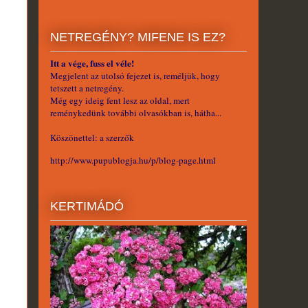
NETREGÉNY? MIFENE IS EZ?
Itt a vége, fuss el véle!
Megjelent az utolsó fejezet is, reméljük, hogy
tetszett a netregény.
Még egy ideig fent lesz az oldal, mert
reménykedünk további olvasókban is, hátha...
Köszönettel: a szerzők
http://www.pupublogja.hu/p/blog-page.html
KERTIMÁDÓ