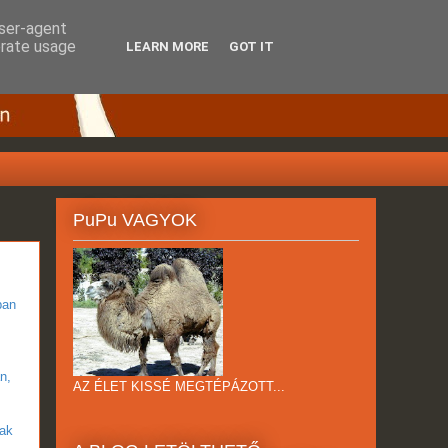
user-agent
erate usage
LEARN MORE
GOT IT
PuPu VAGYOK
ban
n,
AZ ÉLET KISSÉ MEGTÉPÁZOTT...
tak