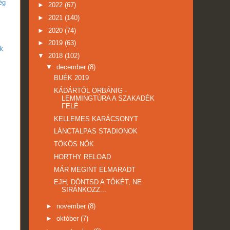
ég
►
2022
(67)
►
2021
(140)
►
2020
(74)
►
2019
(63)
k
▼
2018
(102)
▼
december
(8)
BUÉK 2019
KÁDÁRTÓL ORBÁNIG -
LEMMINGTÚRA A SZAKADÉK
FELÉ
KELLEMES KARÁCSONYT
LÁNCTALPAS STADIONOK
TÖKÖS NŐK
HORTHY RELOAD
MÁR MEGINT ELMARADT
EJH, DÖNTSD A TŐKÉT, NE
SIRÁNKOZZ...
►
november
(8)
►
október
(7)