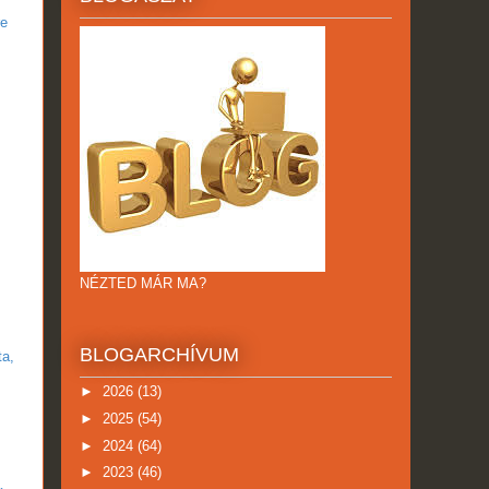
re
,
NÉZTED MÁR MA?
BLOGARCHÍVUM
ta,
►
2026
(13)
►
2025
(54)
►
2024
(64)
►
2023
(46)