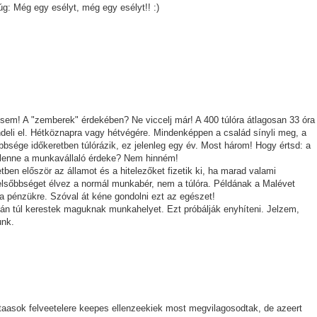
: Még egy esélyt, még egy esélyt!! :)
 sem! A "zemberek" érdekében? Ne viccelj már! A 400 túlóra átlagosan 33 óra
endeli el. Hétköznapra vagy hétvégére. Mindenképpen a család sínyli meg, a
bbsége időkeretben túlórázik, ez jelenleg egy év. Most három! Hogy értsd: a
 Ez lenne a munkavállaló érdeke? Nem hinném!
en először az államot és a hitelezőket fizetik ki, ha marad valami
 elsőbbséget élvez a normál munkabér, nem a túlóra. Példának a Malévet
a pénzükre. Szóval át kéne gondolni ezt az egészet!
tán túl kerestek maguknak munkahelyet. Ezt próbálják enyhíteni. Jelzem,
unk.
taasok felveetelere keepes ellenzeekiek most megvilagosodtak, de azeert