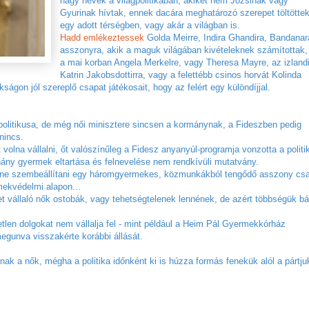
nagy nevek a világpolitikában, akiket nem Józsinak vagy
Gyurinak hívtak, ennek dacára meghatározó szerepet töltötte
egy adott térségben, vagy akár a világban is.
Hadd emlékeztessek
Golda Meirre, Indira Ghandira, Bandanar
asszonyra, akik a maguk világában kivételeknek számítottak,
a mai korban Angela Merkelre, vagy Theresa Mayre, az izland
Katrin Jakobsdottirra, vagy a felettébb csinos horvát Kolinda
kságon jól szereplő csapat játékosait, hogy az felért egy különdíjjal.
politikusa, de még női minisztere sincsen a kormánynak, a Fideszben pedig
nincs.
olna vállalni, őt valószínűleg a Fidesz anyanyúl-programja vonzotta a politi
hány gyermek eltartása és felnevelése nem rendkívüli mutatvány.
ne szembeállítani egy háromgyermekes, közmunkákból tengődő asszony csa
mekvédelmi alapon...
t vállaló nők ostobák, vagy tehetségtelenek lennének, de azért többségük bá
etlen dolgokat nem vállalja fel - mint például a Heim Pál Gyermekkórház
 megunva visszakérte korábbi állását.
nak a nők, mégha a politika időnként ki is húzza formás fenekük alól a pártjuk