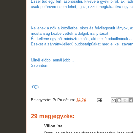
Ezzel tud egy férfi azonosulni, kivéve a gyevi bírót, aki 
csak pofánverni sem lehet, igaz, ezzel megtakarítva egy k
Kellenek a nők a közéletbe, okos és felvilágosult lányok,
mostanság kézbe vették a dolgok irányítását.
És kellene egy női miniszterelnök, aki mellé odaállnának
Ezeket a zárvány-jellegű büdöstalpúakat meg el kell zavarn
Minél előbb, annál jobb...
Szerintem.
:O)))
Bejegyezte:
PuPu
dátum:
14:24
29 megjegyzés:
Villon írta...