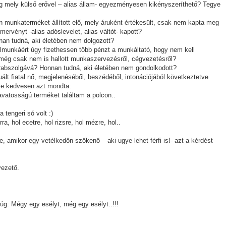
ég mely külső erővel – alias állam- egyezményesen kikényszeríthető? Tegye
n munkaterméket állított elő, mely áruként értékesült, csak nem kapta meg
ervényt -alias adóslevelet, alias váltót- kapott?
nan tudná, aki életében nem dolgozott?
úlmunkáért úgy fizethessen több pénzt a munkáltató, hogy nem kell
 még csak nem is hallott munkaszervezésről, cégvezetésről?
 rabszolgává? Honnan tudná, aki életében nem gondolkodott?
uált fiatal nő, megjelenéséből, beszédéből, intonációjából következtetve
véve kedvesen azt mondta:
zavatosságú terméket találtam a polcon..
tengeri só volt :)
a, hol ecetre, hol rizsre, hol mézre, hol..
e, amikor egy vetélkedőn szőkenő – aki ugye lehet férfi is!- azt a kérdést
vezető.
úg: Mégy egy esélyt, még egy esélyt..!!!