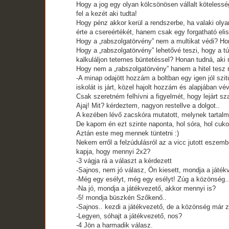
Hogy a jog egy olyan kölcsönösen vállalt köteless
fel a kezét aki tudta!
Hogy pénz akkor kerül a rendszerbe, ha valaki olya
érte a csereértékét, hanem csak egy forgatható elism
Hogy a „rabszolgatörvény” nem a multikat védi? Ho
Hogy a „rabszolgatörvény” lehetővé teszi, hogy a t
kalkuláljon tetemes büntetéssel? Honan tudná, aki
Hogy nem a „rabszolgatörvény” hanem a hitel tesz
-A minap odajött hozzám a boltban egy igen jól szit
iskolát is járt, közel hajolt hozzám és alapjában 
Csak szeretném felhívni a figyelmét, hogy lejárt s
Ajaj! Mit? kérdeztem, nagyon restellve a dolgot..
A kezében lévő zacskóra mutatott, melynek tartalma 
De kapom én ezt szinte naponta, hol sóra, hol cukorr
Aztán este meg mennek tüntetni :)
Nekem erről a felzúdulásról az a vicc jutott eszemb
kapja, hogy mennyi 2x2?
-3 vágja rá a választ a kérdezett
-Sajnos, nem jó válasz, Ön kiesett, mondja a játék
-Még egy esélyt, még egy esélyt! Zúg a közönség..
-Na jó, mondja a játékvezető, akkor mennyi is?
-5! mondja büszkén Szőkenő..
-Sajnos.. kezdi a játékvezető, de a közönség már z
-Legyen, sóhajt a játékvezető, nos?
-4 Jön a harmadik válasz.