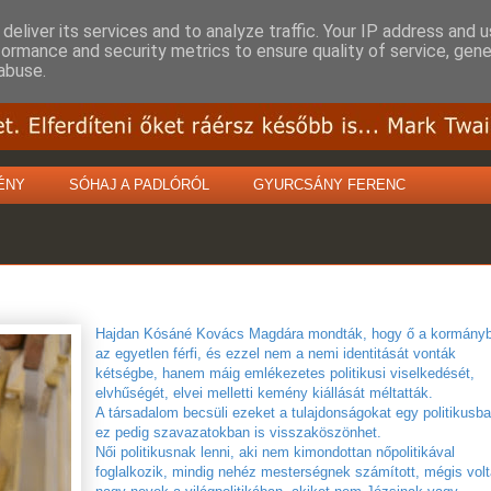
deliver its services and to analyze traffic. Your IP address and 
formance and security metrics to ensure quality of service, gen
abuse.
ÉNY
SÓHAJ A PADLÓRÓL
GYURCSÁNY FERENC
Hajdan Kósáné Kovács Magdára mondták, hogy ő a kormány
az egyetlen férfi, és ezzel nem a nemi identitását vonták
kétségbe, hanem máig emlékezetes politikusi viselkedését,
elvhűségét, elvei melletti kemény kiállását méltatták.
A társadalom becsüli ezeket a tulajdonságokat egy politikusba
ez pedig szavazatokban is visszaköszönhet.
Női politikusnak lenni, aki nem kimondottan nőpolitikával
foglalkozik, mindig nehéz mesterségnek számított, mégis vol