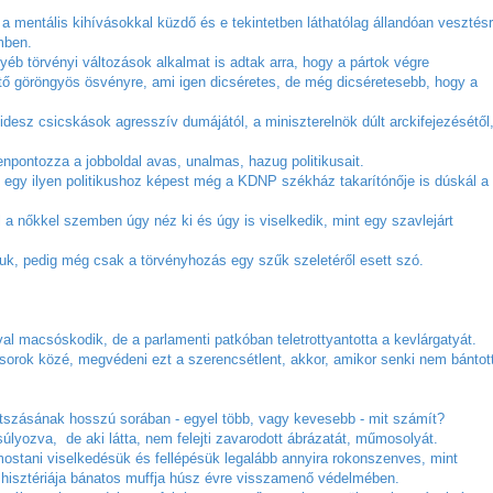
 a mentális kihívásokkal küzdő és e tekintetben láthatólag állandóan vesztés
emben.
yéb törvényi változások alkalmat is adtak arra, hogy a pártok végre
tő göröngyös ösvényre, ami igen dicséretes, de még dicséretesebb, hogy a
esz csicskások agresszív dumájától, a miniszterelnök dúlt arckifejezésétől
npontozza a jobboldal avas, unalmas, hazug politikusait.
 - egy ilyen politikushoz képest még a KDNP székház takarítónője is dúskál a
a nőkkel szemben úgy néz ki és úgy is viselkedik, mint egy szavlejárt
azuk, pedig még csak a törvényhozás egy szűk szeletéről esett szó.
ával macsóskodik, de a parlamenti patkóban teletrottyantotta a kevlárgatyát.
padsorok közé, megvédeni ezt a szerencsétlent, akkor, amikor senki nem bántot
átszásának hosszú sorában - egyel több, vagy kevesebb - mit számít?
úlyozva, de aki látta, nem felejti zavarodott ábrázatát, műmosolyát.
mostani viselkedésük és fellépésük legalább annyira rokonszenves, mint
 hisztériája bánatos muffja húsz évre visszamenő védelmében.