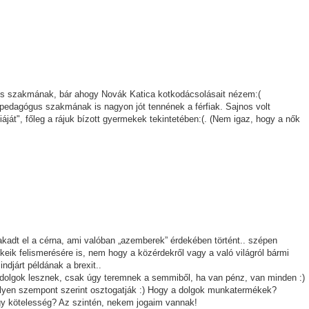
tikus szakmának, bár ahogy Novák Katica kotkodácsolásait nézem:(
t pedagógus szakmának is nagyon jót tennének a férfiak. Sajnos volt
át", főleg a rájuk bízott gyermekek tekintetében:(. (Nem igaz, hogy a nők
adt el a cérna, ami valóban „azemberek” érdekében történt.. szépen
eik felismerésére is, nem hogy a közérdekről vagy a való világról bármi
ndjárt példának a brexit..
 dolgok lesznek, csak úgy teremnek a semmiből, ha van pénz, van minden :)
ilyen szempont szerint osztogatják :) Hogy a dolgok munkatermékek?
gy kötelesség? Az szintén, nekem jogaim vannak!