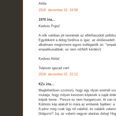
Attila
2018. december 15. 19:58
1970 írta...
Kedves Pupu!
A nők valóban jót tennének az elférfiasodott poli
Egyébként a dolog fordítva is igaz: az elnőiesedet
alkalmam megismerni egyes kolléganők ún. "empátiáj
empatikusabbak; ez nem nő/férfi kérdés!)
Kedves Attila!
Teljesen igazad van!
2018. december 15. 22:12
KZs írta...
Meglehetősen szomorú, hogy egy olyan esetnél szak
mutatja, hogy milyen kevesen képesek a saját érdek
képük lenne.. Persze ez nem hungaricum, itt van mi
Különös kép alakult ki mára az emberek fejében: a
A pénz meg csak úgy nő valahol, és valakik valam
Dolgozni? Juj, az valami nagyon alantas dolog! Ho