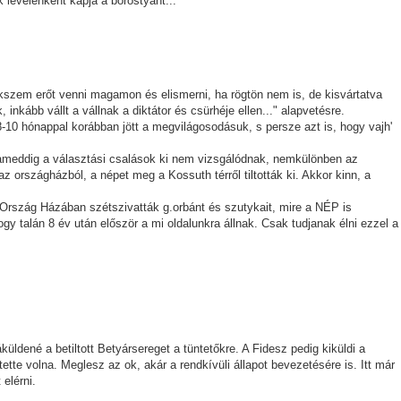
levelenkent kapja a borostyant...
ekszem erőt venni magamon és elismerni, ha rögtön nem is, de kisvártatva
 inkább vállt a vállnak a diktátor és csürhéje ellen..." alapvetésre.
0 hónappal korábban jött a megvilágosodásuk, s persze azt is, hogy vajh'
 ameddig a választási csalások ki nem vizsgálódnak, nemkülönben az
 országházból, a népet meg a Kossuth térről tiltották ki. Akkor kinn, a
 Az Ország Házában szétszivatták g.orbánt és szutykait, mire a NÉP is
ogy talán 8 év után először a mi oldalunkra állnak. Csak tudjanak élni ezzel a
üldené a betiltott Betyársereget a tüntetőkre. A Fidesz pedig kiküldi a
ette volna. Meglesz az ok, akár a rendkívüli állapot bevezetésére is. Itt már
elérni.