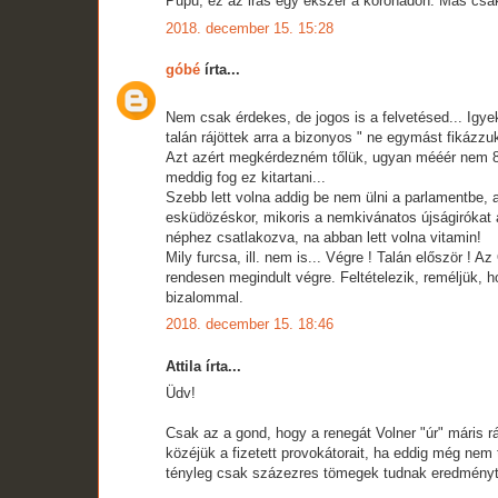
Pupu, ez az iras egy ekszer a koronadon. Mas csak 
2018. december 15. 15:28
góbé
írta...
Nem csak érdekes, de jogos is a felvetésed... Igy
talán rájöttek arra a bizonyos " ne egymást fikázzuk,
Azt azért megkérdezném tőlük, ugyan mééér nem 8-1
meddig fog ez kitartani...
Szebb lett volna addig be nem ülni a parlamentbe,
esküdözéskor, mikoris a nemkivánatos újságirókat az
néphez csatlakozva, na abban lett volna vitamin!
Mily furcsa, ill. nem is... Végre ! Talán először !
rendesen megindult végre. Feltételezik, reméljük, h
bizalommal.
2018. december 15. 18:46
Attila írta...
Üdv!
Csak az a gond, hogy a renegát Volner "úr" máris rák
közéjük a fizetett provokátorait, ha eddig még nem t
tényleg csak százezres tömegek tudnak eredményt 