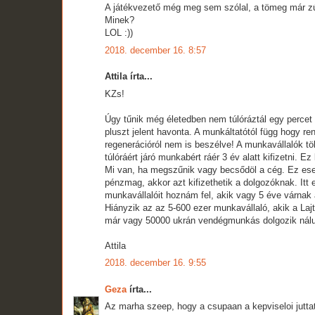
A játékvezető még meg sem szólal, a tömeg már zúg
Minek?
LOL :))
2018. december 16. 8:57
Attila írta...
KZs!
Úgy tűnik még életedben nem túlóráztál egy percet
pluszt jelent havonta. A munkáltatótól függ hogy r
regenerációról nem is beszélve! A munkavállalók tö
túlóráért járó munkabért ráér 3 év alatt kifizetni.
Mi van, ha megszűnik vagy becsődöl a cég. Ez esetb
pénzmag, akkor azt kifizethetik a dolgozóknak. Itt
munkavállalóit hoznám fel, akik vagy 5 éve várnak 
Hiányzik az az 5-600 ezer munkavállaló, akik a Laj
már vagy 50000 ukrán vendégmunkás dolgozik nál
Attila
2018. december 16. 9:55
Geza
írta...
Az marha szeep, hogy a csupaan a kepviseloi jutta