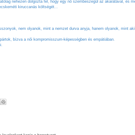
láthatólag nehezen dolgozta fel, hogy egy nő szembeszegül az akaratával, és m
ecskeméti kiruccanás költségét...
 asszonyok, nem olyanok, mint a nemzet durva anyja, hanem olyanok, mint aki
 a pártok, bízva a női kompromisszum-képességben és empátiában.
i.