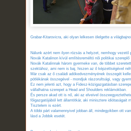
Grabar-Kitarovicra, aki olyan lelkesen ölelgette a világbajno
Nálunk azért nem ilyen rózsás a helyzet, nemhogy vezető 
Novák Katalinon kívül említésreméltó női politikai szereplő 
Novák Katalinnak három gyermeke van, de többet szeretett v
szektához, ami nem is baj, hiszen az ő képzettségével né
Már csak az ő családi adókedvezményének összegét kelle
pótlékának összegével - mondjuk rászorultsági, vagy gyer
Ez nem jelenti azt, hogy a Fidesz-közigazgatásban szerepe
vállalhatna szerepet a Head and Shoulders reklámokban.
És persze akad ott is nő, aki az elveivel összeegyeztethet
főigazgatójából lett államtitkár, aki minisztere idiótaságait
Tisztelem is ezért.
A többi párt valamennyivel jobban áll, mindegyikben ott van
lásd a Jobbik esetét.