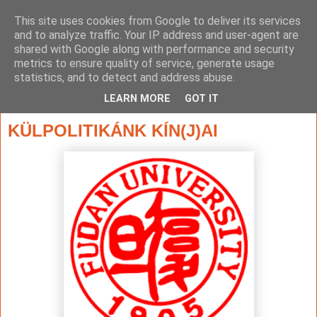
This site uses cookies from Google to deliver its services
and to analyze traffic. Your IP address and user-agent are
shared with Google along with performance and security
metrics to ensure quality of service, generate usage
statistics, and to detect and address abuse.
▼
LEARN MORE
GOT IT
2021. június 6., vasárnap
KÜLPOLITIKÁNK KÍN(J)AI