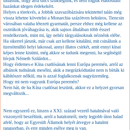
tudassuk, hogy arra sincs szükségünk, és nem fogjuk eladósítani
hazánkat idegen érdekekért.
Helyes a törekvés, a Jobbik szavazóbázisára tekintettel talán még
vissza lehetne követelni a Monarchia százötven hektáros, Tiencsin
városában valaha létezett gyarmatát, persze ehhez még kellene az
osztrákok jóváhagyása is, akik sajnos általában több ésszel
rendelkeznek, mint mi, így nehéz tárgyalásoknak néznénk elébe.
Ha sikerrel járunk, már csak azt kellene kitalálni, mit csinálunk a
tizenötmillió helyi lakossal, annyi illatos csirkét, amit ennyi kínai
képes lenne kisütni, még akkor se tudunk megenni, ha segítségül
hívjuk Németh Szilárdot...
Hogy érdemes-e Kína csatlósának lenni Európa peremén, arról az
albánok tudnának mesélni, akik a megrázkódtatást nem is bírták ki
kábítószer nélkül, ma is azzal foglalkoznak nagyüzemileg.
Hogy mi nem vagyunk Európa peremén?
Nem hát, de ha Kína csatlósai leszünk, akkor ez a helyzet gyorsan
megváltozik...
Nem egyszerű ez, hiszen a XXI. század vezető hatalmával való
viszonyról beszélünk, arról a hatalomról, mely legjobb úton halad
afelé, hogy az Egyesült Államok helyét átvegye a hatalmi
rangsorban, és erre minden esélye meg is van.