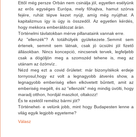
Ettől még persze Orbán nem csinálja jól, egyetlen esélyünk
az erős egységes Európa, mely főhajtva, hamut szórva
fejére, ruhát tépve kezet nyújt, amíg még nyújthat. A
kapitalizmus így is úgy is összedől. Az egyetlen kérdés,
hogy mekkora emberáldozat árán.
Történelmi távlatokban mérve pillanataink vannak erre.
Az "ellenzék"? A totálhülyék gyülekezete..Semmit sem
értenek, semmit sem látnak, csak jó ücsülni jól fizető
állásokban. Nincs koncepció, nincsenek tervek, legfeljebb
csak a dögöljön meg a szomszéd tehene is, meg az
utánam az özönvíz..
Nézd meg ezt a covid őrületet: már bizonyítékok erdeje
tornyosul,hogy ez volt a legnagyobb átverés show, a
legnagyobb emberiség ellen elkövetett bűntett, amit az
emberiség megélt, és az "ellenzék" még mindig üvölti, hogy
maradj otthon, hordjál maszkot, oltakozz!
És te ezektől remélsz bármi jót?
Történehet- e velünk jobb, mint hogy Budapesten lenne a
világ egyik legjobb egyeteme?
Válasz