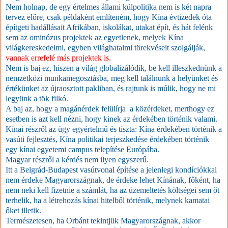
Nem holnap, de egy értelmes állami külpolitika nem is két napra
tervez előre, csak példaként említeném, hogy Kína évtizedek óta
építgeti hadállásait Afrikában, iskolákat, utakat épít, és hát felénk
sem az ominózus projektek az egyetlenek, melyek Kína
világkereskedelmi, egyben világhatalmi törekvéseit szolgálják,
vannak errefelé más projektek is.
Nem is baj ez, hiszen a világ globalizálódik, be kell illeszkednünk a
nemzetközi munkamegosztásba, meg kell találnunk a helyünket és
értékünket az újraosztott pakliban, és rajtunk is múlik, hogy ne mi
legyünk a tök filkó.
A baj az, hogy a magánérdek felülírja a közérdeket, merthogy ez
esetben is azt kell nézni, hogy kinek az érdekében történik valami.
Kínai részről az ügy egyértelmű és tiszta: Kína érdekében történik a
vasúti fejlesztés, Kína politikai terjeszkedése érdekében történik
egy kínai egyetemi campus telepítése Európába.
Magyar részről a kérdés nem ilyen egyszerű.
Itt a Belgrád-Budapest vasútvonal építése a jelenlegi kondíciókkal
nem érdeke Magyarországnak, de érdeke lehet Kínának, főként, ha
nem neki kell fizetnie a számlát, ha az üzemeltetés költségei sem őt
terhelik, ha a létrehozás kínai hitelből történik, melynek kamatai
őket illetik.
Természetesen, ha Orbánt tekintjük Magyarországnak, akkor