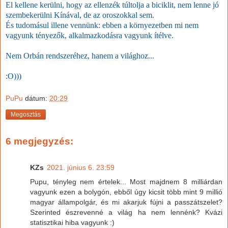
El kellene kerülni, hogy az ellenzék túltolja a biciklit, nem lenne jó
szembekerülni Kínával, de az oroszokkal sem.
És tudomásul illene vennünk: ebben a környezetben mi nem
vagyunk tényezők, alkalmazkodásra vagyunk ítélve.
Nem Orbán rendszeréhez, hanem a világhoz...
:O)))
PuPu
dátum:
20:29
Megosztás
6 megjegyzés:
KZs
2021. június 6. 23:59
Pupu, tényleg nem értelek... Most majdnem 8 milliárdan
vagyunk ezen a bolygón, ebből úgy kicsit több mint 9 millió
magyar állampolgár, és mi akarjuk fújni a passzátszelet?
Szerinted észrevenné a világ ha nem lennénk? Kvázi
statisztikai hiba vagyunk :)