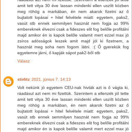
amit tett vitya 30 éve lassan mindenki ellen uszítt közben
meg röhög a markában, én nem akarok fizetni az ő
bujtatott lopásai + hitel felvétele miatt: egyetem, paks2,
vasút stb ennek semmilyen hasznát nem fogja az 99%
embereknek élvezni csak a fideszes elit fog belőle profitálni
majd amikor én is kapok belőle valamit mert ezzel max jó
zsíros adósságok leszek amit majd jól ki fizetnem, a
hasznát meg soha nem fogom látni. :( Ő gyerekük fog
egyetemre járni, ő kapják sápot pak2-ből stb
Válasz
stirlitz
2021. június 7. 14:13
Volt nekünk jó egyetem CEU-nak hivták azt is ő vágta ki,
ráadásul azt nem mi fizettük. Szerintem a ellenzék jól tette
amit tett vitya 30 éve lassan mindenki ellen uszítt közben
meg röhög a markában, én nem akarok fizetni az ő
bujtatott lopásai + hitel felvétele miatt: egyetem, paks2,
vasút stb ennek semmilyen hasznát nem fogja az 99%
embereknek élvezni csak a fideszes elit fog belőle profitálni
majd amikor én is kapok belőle valamit mert ezzel max jó