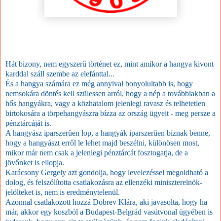
Hát bizony, nem egyszerű történet ez, mint amikor a hangya kivont
karddal száll szembe az elefánttal...
És a hangya számára ez még annyival bonyolultabb is, hogy
nemsokára döntés kell szülessen arról, hogy a nép a továbbiakban a
hős hangyákra, vagy a közhatalom jelenlegi ravasz és telhetetlen
birtokosára a törpehangyászra bízza az ország ügyeit - meg persze a
pénztárcáját is.
A hangyász iparszerűen lop, a hangyák iparszerűen bíznak benne,
hogy a hangyászt erről le lehet majd beszélni, különösen most,
mikor már nem csak a jelenlegi pénztárcát fosztogatja, de a
jövőnket is ellopja.
Karácsony Gergely azt gondolja, hogy levelezéssel megoldható a
dolog, és felszólította csatlakozásra az ellenzéki miniszterelnök-
jelölteket is, nem is eredménytelenül.
Azonnal csatlakozott hozzá Dobrev Klára, aki javasolta, hogy ha
már, akkor egy koszból a Budapest-Belgrád vasútvonal ügyében is