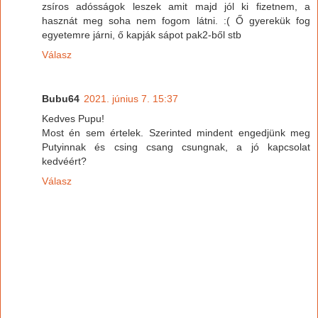
zsíros adósságok leszek amit majd jól ki fizetnem, a
hasznát meg soha nem fogom látni. :( Ő gyerekük fog
egyetemre járni, ő kapják sápot pak2-ből stb
Válasz
Bubu64
2021. június 7. 15:37
Kedves Pupu!
Most én sem értelek. Szerinted mindent engedjünk meg
Putyinnak és csing csang csungnak, a jó kapcsolat
kedvéért?
Válasz