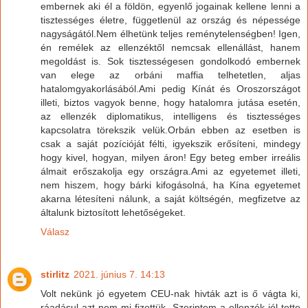
embernek aki él a földön, egyenlő jogainak kellene lenni a
tisztességes életre, függetlenül az ország és népessége
nagyságától.Nem élhetünk teljes reménytelenségben! Igen,
én remélek az ellenzéktől nemcsak ellenállást, hanem
megoldást is. Sok tisztességesen gondolkodó embernek
van elege az orbáni maffia telhetetlen, aljas
hatalomgyakorlásából.Ami pedig Kínát és Oroszországot
illeti, biztos vagyok benne, hogy hatalomra jutása esetén,
az ellenzék diplomatikus, intelligens és tisztességes
kapcsolatra törekszik velük.Orbán ebben az esetben is
csak a saját pozícióját félti, igyekszik erősíteni, mindegy
hogy kivel, hogyan, milyen áron! Egy beteg ember irreális
álmait erőszakolja egy országra.Ami az egyetemet illeti,
nem hiszem, hogy bárki kifogásolná, ha Kína egyetemet
akarna létesíteni nálunk, a saját költségén, megfizetve az
általunk biztosított lehetőségeket.
Válasz
stirlitz
2021. június 7. 14:13
Volt nekünk jó egyetem CEU-nak hivták azt is ő vágta ki,
ráadásul azt nem mi fizettük. Szerintem a ellenzék jól tette