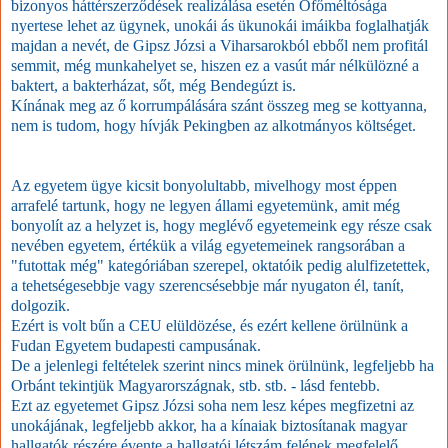
bizonyos háttérszerződések realizálása esetén Őfőméltósága
nyertese lehet az ügynek, unokái ás ükunokái imáikba foglalhatják
majdan a nevét, de Gipsz Józsi a Viharsarokból ebből nem profitál
semmit, még munkahelyet se, hiszen ez a vasút már nélkülözné a
baktert, a bakterházat, sőt, még Bendegúzt is.
Kínának meg az ő korrumpálására szánt összeg meg se kottyanna,
nem is tudom, hogy hívják Pekingben az alkotmányos költséget.
Az egyetem ügye kicsit bonyolultabb, mivelhogy most éppen
arrafelé tartunk, hogy ne legyen állami egyetemünk, amit még
bonyolít az a helyzet is, hogy meglévő egyetemeink egy része csak
nevében egyetem, értékük a világ egyetemeinek rangsorában a
"futottak még" kategóriában szerepel, oktatóik pedig alulfizetettek,
a tehetségesebbje vagy szerencsésebbje már nyugaton él, tanít,
dolgozik.
Ezért is volt bűn a CEU elüldözése, és ezért kellene örülnünk a
Fudan Egyetem budapesti campusának.
De a jelenlegi feltételek szerint nincs minek örülnünk, legfeljebb ha
Orbánt tekintjük Magyarországnak, stb. stb. - lásd fentebb.
Ezt az egyetemet Gipsz Józsi soha nem lesz képes megfizetni az
unokájának, legfeljebb akkor, ha a kínaiak biztosítanak magyar
hallgatók részére évente a hallgatói létszám felének megfelelő