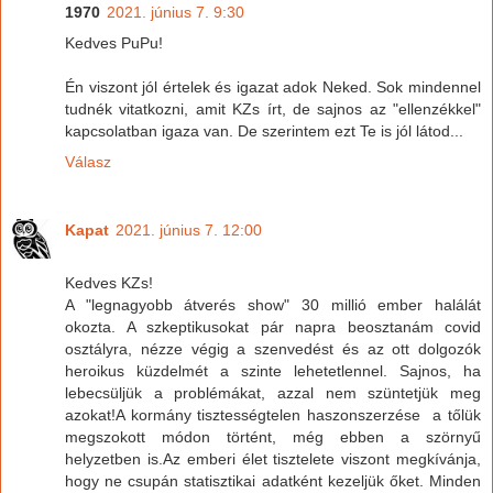
1970
2021. június 7. 9:30
Kedves PuPu!
Én viszont jól értelek és igazat adok Neked. Sok mindennel
tudnék vitatkozni, amit KZs írt, de sajnos az "ellenzékkel"
kapcsolatban igaza van. De szerintem ezt Te is jól látod...
Válasz
Kapat
2021. június 7. 12:00
Kedves KZs!
A "legnagyobb átverés show" 30 millió ember halálát
okozta. A szkeptikusokat pár napra beosztanám covid
osztályra, nézze végig a szenvedést és az ott dolgozók
heroikus küzdelmét a szinte lehetetlennel. Sajnos, ha
lebecsüljük a problémákat, azzal nem szüntetjük meg
azokat!A kormány tisztességtelen haszonszerzése a tőlük
megszokott módon történt, még ebben a szörnyű
helyzetben is.Az emberi élet tisztelete viszont megkívánja,
hogy ne csupán statisztikai adatként kezeljük őket. Minden