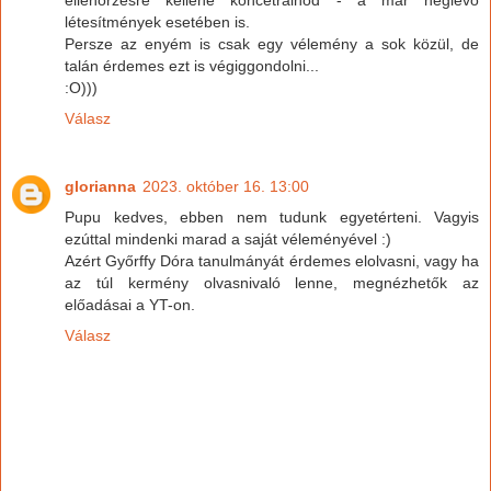
ellenőrzésre kellene koncetrálnod - a már neglevő
létesítmények esetében is.
Persze az enyém is csak egy vélemény a sok közül, de
talán érdemes ezt is végiggondolni...
:O)))
Válasz
glorianna
2023. október 16. 13:00
Pupu kedves, ebben nem tudunk egyetérteni. Vagyis
ezúttal mindenki marad a saját véleményével :)
Azért Győrffy Dóra tanulmányát érdemes elolvasni, vagy ha
az túl kermény olvasnivaló lenne, megnézhetők az
előadásai a YT-on.
Válasz