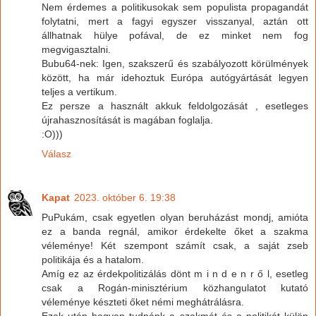
Nem érdemes a politikusokak sem populista propagandát
folytatni, mert a fagyi egyszer visszanyal, aztán ott
állhatnak hülye pofával, de ez minket nem fog
megvigasztalni.
Bubu64-nek: Igen, szakszerű és szabályozott körülmények
között, ha már idehoztuk Európa autógyártását legyen
teljes a vertikum.
Ez persze a használt akkuk feldolgozását , esetleges
újrahasznosítását is magában foglalja.
:O)))
Válasz
Kapat
2023. október 6. 19:38
PuPukám, csak egyetlen olyan beruházást mondj, amióta
ez a banda regnál, amikor érdekelte őket a szakma
véleménye! Két szempont számít csak, a saját zseb
politikája és a hatalom.
Amíg ez az érdekpolitizálás dönt m i n d e n r ő l, esetleg
csak a Rogán-minisztérium közhangulatot kutató
véleménye készteti őket némi meghátrálásra.