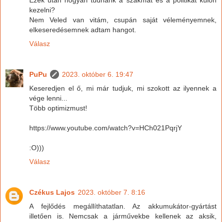
Ezek után hogyan tudnánk a szakmát és a politikát külön
kezelni?
Nem Veled van vitám, csupán saját véleményemnek,
elkeseredésemnek adtam hangot.
Válasz
PuPu
2023. október 6. 19:47
Keseredjen el ő, mi már tudjuk, mi szokott az ilyennek a
vége lenni...
Több optimizmust!
https://www.youtube.com/watch?v=HCh021PqrjY
:O)))
Válasz
Czékus Lajos
2023. október 7. 8:16
A fejlődés megállíthatatlan. Az akkumukátor-gyártást
illetően is. Nemcsak a járművekbe kellenek az aksik,