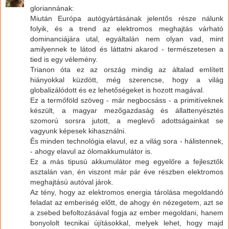
gloriannának:
Miután Európa autógyártásának jelentős része nálunk
folyik, és a trend az elektromos meghajtás várható
dominanciájára utal, egyáltalán nem olyan vad, mint
amilyennek te látod és láttatni akarod - természetesen a
tied is egy vélemény.
Trianon óta ez az ország mindig az általad említett
hiányokkal küzdött, még szerencse, hogy a világ
globalizálódott és ez lehetőségeket is hozott magával.
Ez a termőföld szöveg - már negbocsáss - a primitíveknek
készült, a magyar mezőgazdaság és állattenyésztés
szomorú sorsra jutott, a meglevő adottságainkat se
vagyunk képesek kihasználni.
És minden technológia elavul, ez a világ sora - hálistennek,
- ahogy elavul az ólomakkumulátor is.
Ez a más tipusú akkumulátor meg egyelőre a fejlesztők
asztalán van, én viszont már pár éve részben elektromos
meghajtású autóval járok.
Az tény, hogy az elektromos energia tárolása megoldandó
feladat az emberiség előtt, de ahogy én nézegetem, azt se
a zsebed befoltozásával fogja az ember megoldani, hanem
bonyololt tecnikai újításokkal, melyek lehet, hogy majd