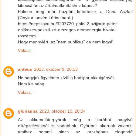
kibocsátás az ártalmatlanításhoz képest?
Pakson meg már buzgón kotorászik a Duna Aszfalt
(lánykori nevén Lőrinc barát)
https://nepszava.hu/3207720_paks-2-szijjarto-peter-
epitkezes-paks-ii-zrt-orszagos-atomenergia-hivatal-
roszatom
Hogy mennyiért, az "nem publikus" de nem ingyé'
Válasz
anteus
2023. október 9. 20:13
Ne hagyjuk figyelmen kívül a hadiipar akkuigényét.
Nem kis adag.
Válasz
glorianna
2023. október 10. 20:04
Az akkumulátorgyárak még a korábbi nagyívű
elképzeléseknél is vadabbak. Gyártani akarnak valamit,
amihez semmi sincs az országban elegendő