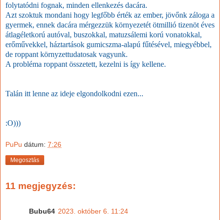
folytatódni fognak, minden ellenkezés dacára.
Azt szoktuk mondani hogy legfőbb érték az ember, jövőnk záloga a
gyermek, ennek dacára mérgezzük környezetét ötmillió tizenöt éves
átlagéletkorú autóval, buszokkal, matuzsálemi korú vonatokkal,
erőművekkel, háztartások gumicszma-alapú fűtésével, miegyébbel,
de roppant környzettudatosak vagyunk.
A probléma roppant összetett, kezelni is így kellene.
Talán itt lenne az ideje elgondolkodni ezen...
:O)))
PuPu
dátum:
7:26
Megosztás
11 megjegyzés:
Bubu64
2023. október 6. 11:24