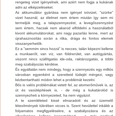
rengeteg vizet ígényelnek, ami azért nem fogja a kukának
adni az elképzeléseket.
Az akkumulátor gyártása nem igényel ivóvizet, "szürke"
vizet használ, az élelmet nem értem miután így sem mi
termeljük meg, a talajszennyezést, a levegőszennyzést
sem értem, hacsak nem akarod elföldelni a használatból
kivont akkumulátorokat, ami nagy pazarlás lenne, mert az
újrahasznosítás során a ritka, drága és fontos elemek
visszanyerhetők.
Ez a "semmim sincs hozzá" is necces, talán képezni kellene
a munkaerőt, van víz, van földrerület, van autógyártás,
viszont nincs szállítgatás ide-oda, raktározgatás, a többi
meg szabályozás kérdése.
És egyáltalán nem mindegy, hogy a szennyezés egy milliós
városban egyenként a szeretteid tüdejét mérgezi, vagy
kézbentartható módon lehet a problémát kezelni.
Bős is valós problémákat vetett fel, az atomerőművek is, az
út és vasútépítések is, - de még a kukatárolód is
szennyezheti a környezeted, ha nem vigyázol.
A te szemléleted kissé elmaradott és az üzemelő
létesítmények tükrében vicces is. Szent hevülettel inkább a
folyamatos megfigyelésekre, a szabályozásra és az