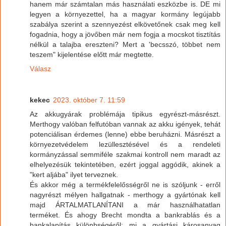
hanem már számtalan más használati eszközbe is. DE mi
legyen a környezettel, ha a magyar kormány legújabb
szabálya szerint a szennyezést elkövetőnek csak meg kell
fogadnia, hogy a jövőben már nem fogja a mocskot tisztítás
nélkül a talajba ereszteni? Mert a 'becsszó, többet nem
teszem" kijelentése előtt már megtette.
Válasz
kekec
2023. október 7. 11:59
Az akkugyárak problémája tipikus egyrészt-másrészt.
Merthogy valóban felfutóban vannak az akku igények, tehát
potenciálisan érdemes (lenne) ebbe beruházni. Másrészt a
környezetvédelem lezüllesztésével és a rendeleti
kormányzással semmiféle szakmai kontroll nem maradt az
elhelyezésük tekintetében, ezért joggal aggódik, akinek a
"kert aljába" ilyet terveznek.
És akkor még a termékfelelősségről ne is szóljunk - erről
nagyrészt mélyen hallgatnak - merthogy a gyártónak kell
majd ÁRTALMATLANÍTANI a már használhatatlan
terméket. És ahogy Brecht mondta a bankrablás és a
bankalapítás különbségéről: mi a gyártási károsanyag