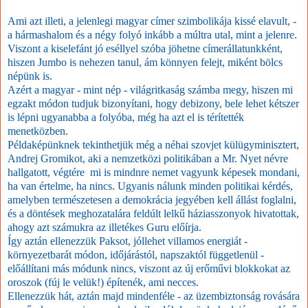
Ami azt illeti, a jelenlegi magyar címer szimbolikája kissé elavult, -
a hármashalom és a négy folyó inkább a múltra utal, mint a jelenre.
Viszont a kiselefánt jó eséllyel szóba jöhetne címerállatunkként,
hiszen Jumbo is nehezen tanul, ám könnyen felejt, miként bölcs
népünk is.
Azért a magyar - mint nép - világritkaság számba megy, hiszen mi
egzakt módon tudjuk bizonyítani, hogy debizony, bele lehet kétszer
is lépni ugyanabba a folyóba, még ha azt el is térítették
menetközben.
Példaképünknek tekinthetjük még a néhai szovjet külügyminisztert,
Andrej Gromikot, aki a nemzetközi politikában a Mr. Nyet névre
hallgatott, végtére mi is mindnre nemet vagyunk képesek mondani,
ha van értelme, ha nincs. Ugyanis nálunk minden politikai kérdés,
amelyben természetesen a demokrácia jegyében kell állást foglalni,
és a döntések meghozatalára feldúlt lelkű háziasszonyok hivatottak,
ahogy azt számukra az illetékes Guru előírja.
Így aztán ellenezzük Paksot, jóllehet villamos energiát -
környezetbarát módon, időjárástól, napszaktól függetlenül -
előállítani más módunk nincs, viszont az új erőművi blokkokat az
oroszok (fúj le velük!) építenék, ami necces.
Ellenezzük hát, aztán majd mindenféle - az üzembiztonság rovására