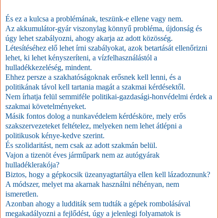
És ez a kulcsa a problémának, teszünk-e ellene vagy nem.
Az akkumulátor-gyár viszonylag könnyű probléma, újdonság és
úgy lehet szabályozni, ahogy akarja az adott közösség.
Létesítéséhez elő lehet írni szabályokat, azok betartását ellenőrizni
lehet, ki lehet kényszeríteni, a vízfelhasználástól a
hulladékkezeléség, mindent.
Ehhez persze a szakhatóságoknak erősnek kell lenni, és a
politikának távol kell tartania magát a szakmai kérdésektől.
Nem írhatja felül semmiféle politikai-gazdasági-honvédelmi érdek a
szakmai követelményeket.
Másik fontos dolog a nunkavédelem kérdésköre, mely erős
szakszervezeteket feltételez, melyeken nem lehet átlépni a
politikusok kénye-kedve szerint.
És szolidaritást, nem csak az adott szakmán belül.
Vajon a tizenöt éves járműpark nem az autógyárak
hulladéklerakója?
Biztos, hogy a gépkocsik üzeanyagtartálya ellen kell lázadoznunk?
A módszer, melyet ma akarnak használni néhényan, nem
ismeretlen.
Azonban ahogy a ludditák sem tudták a gépek rombolásával
megakadályozni a fejlődést, úgy a jelenlegi folyamatok is