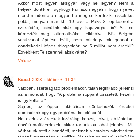
Akkor most legyen aksigyár, vagy ne legyen? Nem a
helyiek döntik el, úgyhogy kár azon agyalni, hogy nyet-et
mond mindenre a magyar, ha meg se kérdezik.Tessék két
példa, megvan már kb. 10 éve a Paks 2. építéséről a
szerződés, csináltak akár egy kapavágást is? Azt se
kérdezték meg, alternatívákat felkínálva. BP- Belgrád
vasútvonal építése leállt, nem mindegy mit gondol a
gondolkodni képes átlagpolgár, ha 5 milliót nem érdekli?
Egyébként Te szeretnél aksigyárat?
Válasz
Kapat
2023. október 6. 11:34
Valóban, szerteágazó problémakör, talán leginkább jellemzi
az a mondat, hogy "A probléma roppant összetett, kezelni
is így kellene."
Sajnos, az éppen aktuálisan döntéshozók érdekei
dominálnak egy-egy probléma kezelésénél.
Ha ezek az érdekek kizárólag kapzsi, tolvaj, gátlástalan,
öncélú maffiaérdekek, akkor tartunk ott, ahol jelenleg. Mit
várhatunk attól a bandától, melynek a hatalom mindenáron