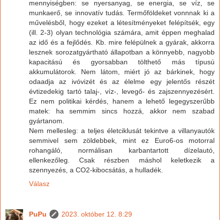
mennyiségben: se nyersanyag, se energia, se víz, se
munkaerő, se innovatív tudás. Termőföldeket vonnnak ki a
művelésből, hogy ezeket a létesítményeket felépítsék, egy
(ill. 2-3) olyan technológia számára, amit éppen meghalad
az idő és a fejlődés. Kb. mire felépülnek a gyárak, akkorra
lesznek sorozatgyártható állapotban a könnyebb, nagyobb
kapacitású és gyorsabban tölthető más típusú
akkumulátorok. Nem látom, miért jó az bárkinek, hogy
odaadja az ivóvizét és az élelme egy jelentős részét
évtizedekig tartó talaj-, víz-, levegő- és zajszennyezésért.
Ez nem politikai kérdés, hanem a lehető legegyszerűbb
matek: ha semmim sincs hozzá, akkor nem szabad
gyártanom.
Nem mellesleg: a teljes életciklusát tekintve a villanyautók
semmivel sem zöldebbek, mint ez Euro6-os motorral
rohangáló, normálisan karbantartott dízelautó,
ellenkezőleg. Csak részben máshol keletkezik a
szennyezés, a CO2-kibocsátás, a hulladék.
Válasz
PuPu
2023. október 12. 8:29