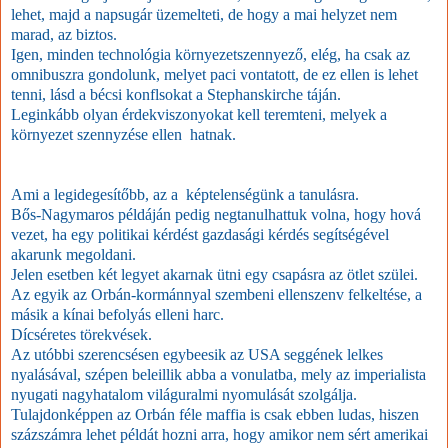
lehet, majd a napsugár üzemelteti, de hogy a mai helyzet nem
marad, az biztos.
Igen, minden technológia környezetszennyező, elég, ha csak az
omnibuszra gondolunk, melyet paci vontatott, de ez ellen is lehet
tenni, lásd a bécsi konflsokat a Stephanskirche táján.
Leginkább olyan érdekviszonyokat kell teremteni, melyek a
környezet szennyzése ellen hatnak.
Ami a legidegesítőbb, az a képtelenségünk a tanulásra.
Bős-Nagymaros példáján pedig negtanulhattuk volna, hogy hová
vezet, ha egy politikai kérdést gazdasági kérdés segítségével
akarunk megoldani.
Jelen esetben két legyet akarnak ütni egy csapásra az ötlet szülei.
Az egyik az Orbán-kormánnyal szembeni ellenszenv felkeltése, a
másik a kínai befolyás elleni harc.
Dícséretes törekvések.
Az utóbbi szerencsésen egybeesik az USA seggének lelkes
nyalásával, szépen beleillik abba a vonulatba, mely az imperialista
nyugati nagyhatalom világuralmi nyomulását szolgálja.
Tulajdonképpen az Orbán féle maffia is csak ebben ludas, hiszen
százszámra lehet példát hozni arra, hogy amikor nem sért amerikai