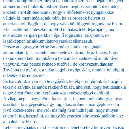
menő - kompromisszumokra hajlandók leszünk, ha lejár a meglévő
atomerőművi blokkok többszörösen meghosszabbított üzemideje,
közben arról ábrándozunk, hogy a fűtőelemeket nyugatiakkal
váltjuk ki, mert mégiscsak jobb, ha az oroszok helyett az
ameriaiaktól függünk, de hogy valakitől függeni fogunk, az biztos.
Elleneztük mi építésekor az M-0 út halásztelki lejáróját is, ma
ellenezzük az ipari parkban épülő logisztikai központot, de
legfőképpen az akkumulátor-gyárakat ellenezzük.
Persze átlagmagyar fel se ismerné az autókat meghajtó
akkumulátort, ha szembejönne vele az utcán, de az biztos, hogy
nekünk nem kell, mi inkább a benzin és dizelüzemű autók hívei
vagyunk, már persze rothadó tüdővel, de környezettudatosan.
Továbbá mi gyártjuk a világ legjobb nyílpuskáit, mindek mindig új
ötletekkel kísérletezni?
És harcolunk a város jó levegőjéért, kerékpárral járunk és buzgón
tekerve szívjuk az autók rákkeltő bűzét, ahelyett, hogy betiltanánk a
nagyvárosi főutakon kerékpározást egészségügyi okokból.
A világ mégis megy előre, ha akarjuk, ha nem, mint ahogy a lovat
szorította ki a gépesítés, úgy fogja kiszorítani a mai gépkcsikat a
jövő közlekedése, melyről ma még nem tudhatjuk, hogy milyen
energiát fog használni, de hogy lényegesen környzetkímélőbb lesz
a mainál, az biztos.
Lehet a meghajtás majd elektromos, lehet esetleg hidrogén-bázisú,