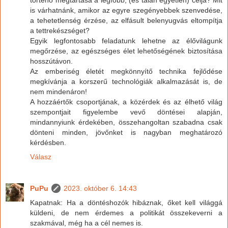
történő megtartása a legfőbb, (és talán egyetlen) célja? Mit
is várhatnánk, amikor az egyre szegényebbek szenvedése,
a tehetetlenség érzése, az elfásult belenyugvás eltompítja
a tettrekészséget?
Egyik legfontosabb feladatunk lehetne az élővilágunk
megőrzése, az egészséges élet lehetőségének biztosítása
hosszútávon.
Az emberiség életét megkönnyítő technika fejlődése
megkívánja a korszerű technológiák alkalmazását is, de
nem mindenáron!
A hozzáértők csoportjának, a közérdek és az élhető világ
szempontjait figyelembe vevő döntései alapján,
mindannyiunk érdekében, összehangoltan szabadna csak
dönteni minden, jövőnket is nagyban meghatározó
kérdésben.
Válasz
PuPu
2023. október 6. 14:43
Kapatnak: Ha a döntéshozók hibáznak, őket kell világgá
küldeni, de nem érdemes a politikát összekeverni a
szakmával, még ha a cél nemes is.