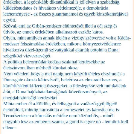
érdekeket, a legócskább diktatúrákkal is jól elvan a szabadság
küldetéstudatos és hivatásos védelmezője, a demokrácia
letéteményese - az összes guanrtanamoi és egyéb kínzókamrájával
együtt.
Szóval, ami az Orbán-rendszer eltüntetését illeti a cél szép és
üdvös, az ennek érdekében alkalmazott eszköz káros.
Olyan, mint amilyen annak idején a vízügy szétverése volt a Kádár-
rendszer felszámolása érdekében, mikor a környezetvédelemre
hivatkozva dízel-üzemű szivattyúkkal akarták pótolni a Duna
szigetközi vízveszteségét.
A politika beleormótlankodása szakmai kérdésekbe az
életszínvonalban mérhető károkat okoz.
Nem véletlen, hogy a mai napig nem készült tételes elszámolás a
Duna-gate okozta kártevésről, beleértva az elmaradt hasznos, a
kártérítésként kifizetett összegeket, a feleslegessé vélt munkálatok
árát, a Duna hajózhatatlanságának következményeit, az
energiabiztonsági kérdéseket.
Mióta ember él a Földön, és felhagyott a vadászó-gyüjtögető
életnóddal, mindíg károsította a természetet, és károsítja ma is.
Természetesen a károsítás mértéke nem közömbös, - minél
nagyobb lesz az emberek száma, a gond is egyre nő - tennünk kell
ellene.