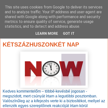
This site uses cookies from Google to deliver its services
and to analyze traffic. Your IP address and user-agent are
shared with Google along with performance and security
metrics to ensure quality of service, generate usage
statistics, and to detect and address abuse.
▼
LEARN MORE
GOT IT
2013. augusztus 27., kedd
KÉTSZÁZHUSZONKÉT NAP
Kedves kommentelőm – többé-kevésbé jogosan -
megszidott, mert csúnyát írtam a legutóbbi posztomban.
Valószínűleg az a kifejezés verte ki a biztosítékot, mellyel az
ellenzék egyes szereplőinek reakcióját írtam körül