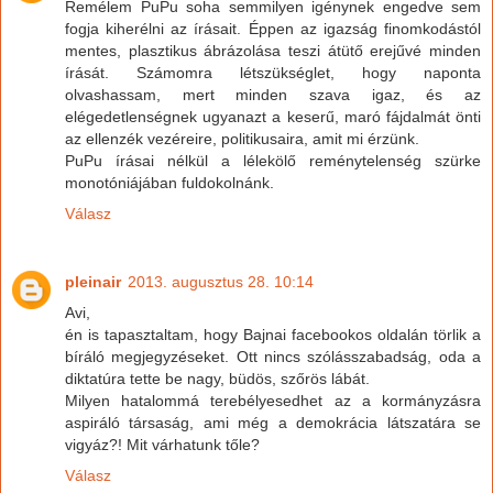
Remélem PuPu soha semmilyen igénynek engedve sem
fogja kiherélni az írásait. Éppen az igazság finomkodástól
mentes, plasztikus ábrázolása teszi átütő erejűvé minden
írását. Számomra létszükséglet, hogy naponta
olvashassam, mert minden szava igaz, és az
elégedetlenségnek ugyanazt a keserű, maró fájdalmát önti
az ellenzék vezéreire, politikusaira, amit mi érzünk.
PuPu írásai nélkül a lélekölő reménytelenség szürke
monotóniájában fuldokolnánk.
Válasz
pleinair
2013. augusztus 28. 10:14
Avi,
én is tapasztaltam, hogy Bajnai facebookos oldalán törlik a
bíráló megjegyzéseket. Ott nincs szólásszabadság, oda a
diktatúra tette be nagy, büdös, szőrös lábát.
Milyen hatalommá terebélyesedhet az a kormányzásra
aspiráló társaság, ami még a demokrácia látszatára se
vigyáz?! Mit várhatunk tőle?
Válasz