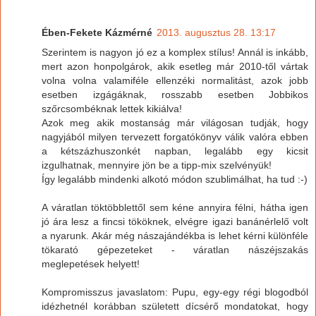
Ében-Fekete Kázmérné
2013. augusztus 28. 13:17
Szerintem is nagyon jó ez a komplex stílus! Annál is inkább,
mert azon honpolgárok, akik esetleg már 2010-től vártak
volna volna valamiféle ellenzéki normalitást, azok jobb
esetben izgágáknak, rosszabb esetben Jobbikos
szőrcsombéknak lettek kikiálva!
Azok meg akik mostanság már világosan tudják, hogy
nagyjából milyen tervezett forgatókönyv válik valóra ebben
a kétszázhuszonkét napban, legalább egy kicsit
izgulhatnak, mennyire jön be a tipp-mix szelvényük!
Így legalább mindenki alkotó módon szublimálhat, ha tud :-)
A váratlan töktöbblettől sem kéne annyira félni, hátha igen
jó ára lesz a fincsi tököknek, elvégre igazi banánérlelő volt
a nyarunk. Akár még nászajándékba is lehet kérni különféle
tökarató gépezeteket - váratlan nászéjszakás
meglepetések helyett!
Kompromisszus javaslatom: Pupu, egy-egy régi blogodból
idézhetnél korábban született dícsérő mondatokat, hogy