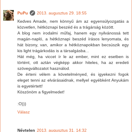
PuPu
2013. augusztus 29. 18:55
Kedves Amade, nem könnyű ám az egyensúlyozgatás a
közvetlen, hétköznapi beszéd és a trágárság között.
A blog nem irodalmi műfaj, hanem egy nyilvánossá tett
magán-napló, a hétköznapi beszéd írásos lenyomata, és
hát bizony, van, amikor a hétköznapokban becsúszik egy
kis light trágárkodás is a társalgásba...
Hát még, ha viccet ír le az ember, mint ez esetben is
történt, ott aztán végképp akkor hiteles, ha az eredeti
szövegváltozatot használod.
De érteni vélem a követelményed, és igyekezni fogok
eleget tenni az elvárásaidnak, mellyel egyébként Anyukám
is egyetértett!
Köszönöm a figyelmedet!
:O)))
Válasz
Névtelen
2013. augusztus 31. 14:32