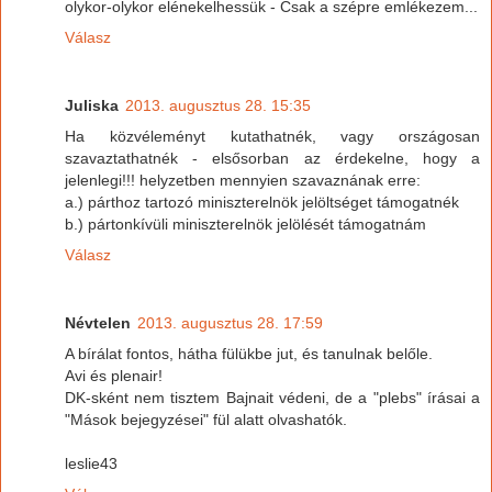
olykor-olykor elénekelhessük - Csak a szépre emlékezem...
Válasz
Juliska
2013. augusztus 28. 15:35
Ha közvéleményt kutathatnék, vagy országosan
szavaztathatnék - elsősorban az érdekelne, hogy a
jelenlegi!!! helyzetben mennyien szavaznának erre:
a.) párthoz tartozó miniszterelnök jelöltséget támogatnék
b.) pártonkívüli miniszterelnök jelölését támogatnám
Válasz
Névtelen
2013. augusztus 28. 17:59
A bírálat fontos, hátha fülükbe jut, és tanulnak belőle.
Avi és plenair!
DK-sként nem tisztem Bajnait védeni, de a "plebs" írásai a
"Mások bejegyzései" fül alatt olvashatók.
leslie43