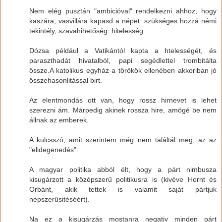
Nem elég pusztán "ambicióval" rendelkezni ahhoz, hogy
kaszára, vasvillára kapasd a népet: szükséges hozzá némi
tekintély, szavahihetőség. hitelesség.
Dózsa például a Vatikántól kapta a htelességét, és
paraszthadát hivatalból, papi segédlettel trombitálta
össze.A katolikus egyház a törökök ellenében akkoriban jó
összehasonlitással birt.
Az elentmondás ott van, hogy rossz hirnevet is lehet
szerezni ám. Márpedig akinek rossza hire, amögé be nem
állnak az emberek.
A kulcsszó, amit szerintem még nem találtál meg, az az
"elidegenedés".
A magyar politika abból élt, hogy a párt nimbusza
kisugárzott a középszerű politikusra is (kivéve Hornt és
Orbánt, akik tettek is valamit saját pártjuk
népszerűsitéséért).
Na ez a kisugárzás mostanra negativ minden párt