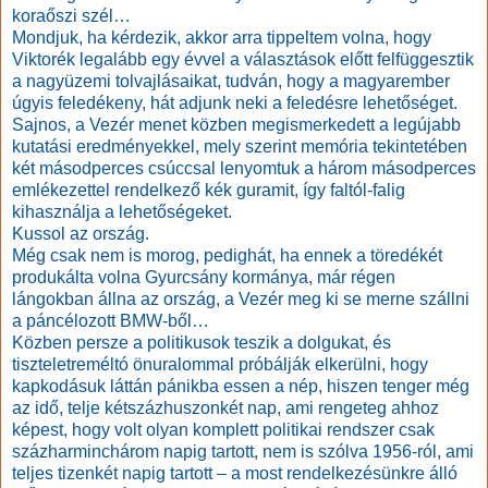
koraőszi szél…
Mondjuk, ha kérdezik, akkor arra tippeltem volna, hogy
Viktorék legalább egy évvel a választások előtt felfüggesztik
a nagyüzemi tolvajlásaikat, tudván, hogy a magyarember
úgyis feledékeny, hát adjunk neki a feledésre lehetőséget.
Sajnos, a Vezér menet közben megismerkedett a legújabb
kutatási eredményekkel, mely szerint memória tekintetében
két másodperces csúccsal lenyomtuk a három másodperces
emlékezettel rendelkező kék guramit, így faltól-falig
kihasználja a lehetőségeket.
Kussol az ország.
Még csak nem is morog, pedighát, ha ennek a töredékét
produkálta volna Gyurcsány kormánya, már régen
lángokban állna az ország, a Vezér meg ki se merne szállni
a páncélozott BMW-ből…
Közben persze a politikusok teszik a dolgukat, és
tiszteletreméltó önuralommal próbálják elkerülni, hogy
kapkodásuk láttán pánikba essen a nép, hiszen tenger még
az idő, telje kétszázhuszonkét nap, ami rengeteg ahhoz
képest, hogy volt olyan komplett politikai rendszer csak
százharminchárom napig tartott, nem is szólva 1956-ról, ami
teljes tizenkét napig tartott – a most rendelkezésünkre álló