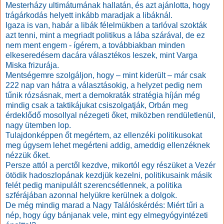
Mesterházy ultimátumának hallatán, és azt ajánlotta, hogy
trágárkodás helyett inkább maradjak a libáknál.
Igaza is van, habár a libák félelmükben a tarlóval szokták
azt tenni, mint a megriadt politikus a lába szárával, de ez
nem ment engem - ígérem, a továbbiakban minden
elkeseredésem dacára választékos leszek, mint Varga
Miska frizurája.
Mentségemre szolgáljon, hogy – mint kiderült – már csak
222 nap van hátra a választásokig, a helyzet pedig nem
tűnik rózsásnak, mert a demokraták stratégia híján még
mindig csak a taktikájukat csiszolgatják, Orbán meg
érdeklődő mosollyal nézegeti őket, miközben rendületlenül,
nagy ütemben lop.
Tulajdonképpen őt megértem, az ellenzéki politikusokat
meg úgysem lehet megérteni addig, ameddig ellenzéknek
nézzük őket.
Persze attól a perctől kezdve, mikortól egy részüket a Vezér
ötödik hadoszlopának kezdjük kezelni, politikusaink másik
felét pedig manipulált szerencsétlennek, a politika
szférájában azonnal helyükre kerülnek a dolgok.
De még mindig marad a Nagy Találóskérdés: Miért tűri a
nép, hogy úgy bánjanak vele, mint egy elmegyógyintézeti