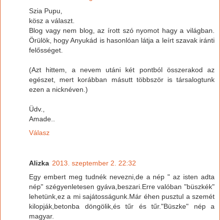
Szia Pupu,
kösz a választ.
Blog vagy nem blog, az írott szó nyomot hagy a világban.
Örülök, hogy Anyukád is hasonlóan látja a leírt szavak iránti
felősséget.
(Azt hittem, a nevem utáni két pontból összerakod az
egészet, mert korábban másutt többször is társalogtunk
ezen a nicknéven.)
Üdv.,
Amade..
Válasz
Alizka
2013. szeptember 2. 22:32
Egy embert meg tudnék nevezni,de a nép " az isten adta
nép" szégyenletesen gyáva,beszari.Erre valóban "büszkék"
lehetünk,ez a mi sajátosságunk.Már éhen pusztul a szemét
kilopják,betonba döngölik,és tűr és tűr."Büszke" nép a
magyar.