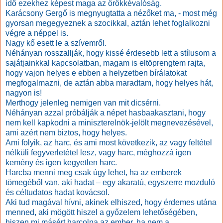
idő ezekhez képest maga az örökkévalóság.
Karácsony Gergő is megnyugtatta a nézőket ma, - most még
gyorsan megegyeznek a szocikkal, aztán lehet foglalkozni
végre a néppel is.
Nagy kő esett le a szívemről.
Néhányan rosszallják, hogy kissé érdesebb lett a stílusom a
sajátjainkkal kapcsolatban, magam is eltöprengtem rajta,
hogy vajon helyes e ebben a helyzetben bírálatokat
megfogalmazni, de aztán abba maradtam, hogy helyes hát,
nagyon is!
Merthogy jelenleg nemigen van mit dicsérni.
Néhányan azzal próbálják a népet hasbaakasztani, hogy
nem kell kapkodni a miniszterelnök-jelölt megnevezésével,
ami azért nem biztos, hogy helyes.
Ami folyik, az harc, és ami most következik, az vagy feltétel
nélküli fegyverletétel lesz, vagy harc, méghozzá igen
kemény és igen kegyetlen harc.
Harcba menni meg csak úgy lehet, ha az emberek
tömegéből van, aki hadat – egy akaratú, egyszerre mozduló
és céltudatos hadat kovácsol.
Aki tud magával hívni, akinek elhiszed, hogy érdemes utána
menned, aki mögött hiszel a győzelem lehetőségében,
hiszen mi másért harcolna az ember, ha nem a