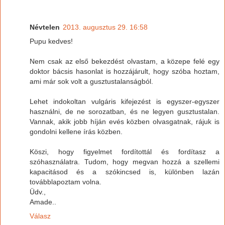
Névtelen
2013. augusztus 29. 16:58
Pupu kedves!
Nem csak az első bekezdést olvastam, a közepe felé egy
doktor bácsis hasonlat is hozzájárult, hogy szóba hoztam,
ami már sok volt a gusztustalanságból.
Lehet indokoltan vulgáris kifejezést is egyszer-egyszer
használni, de ne sorozatban, és ne legyen gusztustalan.
Vannak, akik jobb híján evés közben olvasgatnak, rájuk is
gondolni kellene írás közben.
Köszi, hogy figyelmet fordítottál és fordítasz a
szóhasználatra. Tudom, hogy megvan hozzá a szellemi
kapacitásod és a szókincsed is, különben lazán
továbblapoztam volna.
Üdv.,
Amade..
Válasz