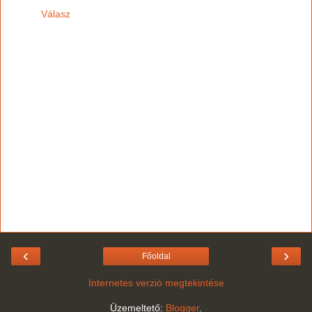
Válasz
‹
›
Főoldal
Internetes verzió megtekintése
Üzemeltető:
Blogger
.