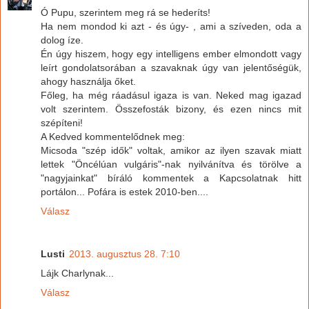
Ó Pupu, szerintem meg rá se hederíts!
Ha nem mondod ki azt - és úgy- , ami a szíveden, oda a
dolog íze.
Én úgy hiszem, hogy egy intelligens ember elmondott vagy
leírt gondolatsorában a szavaknak úgy van jelentőségük,
ahogy használja őket.
Főleg, ha még ráadásul igaza is van. Neked mag igazad
volt szerintem. Összefosták bizony, és ezen nincs mit
szépíteni!
A Kedved kommentelődnek meg:
Micsoda "szép idők" voltak, amikor az ilyen szavak miatt
lettek "Öncélúan vulgáris"-nak nyilvánítva és törölve a
"nagyjainkat" bíráló kommentek a Kapcsolatnak hitt
portálon... Pofára is estek 2010-ben....
Válasz
Lusti
2013. augusztus 28. 7:10
Lájk Charlynak...
Válasz