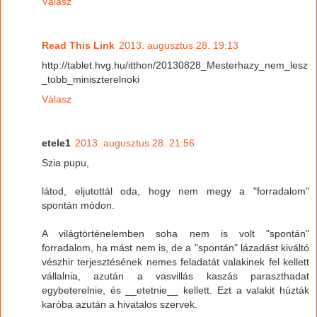
Válasz
Read This Link
2013. augusztus 28. 19:13
http://tablet.hvg.hu/itthon/20130828_Mesterhazy_nem_lesz
_tobb_miniszterelnoki
Válasz
etele1
2013. augusztus 28. 21:56
Szia pupu,
látod, eljutottál oda, hogy nem megy a "forradalom"
spontán módon.
A világtörténelemben soha nem is volt "spontán"
forradalom, ha mást nem is, de a "spontán" lázadást kiváltó
vészhir terjesztésének nemes feladatát valakinek fel kellett
vállalnia, azután a vasvillás kaszás paraszthadat
egybeterelnie, és __etetnie__ kellett. Ezt a valakit húzták
karóba azután a hivatalos szervek.