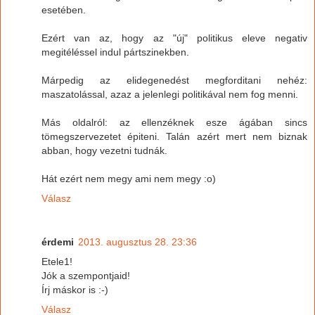
esetében.
Ezért van az, hogy az "új" politikus eleve negativ
megitéléssel indul pártszinekben.
Márpedig az elidegenedést megforditani nehéz:
maszatolással, azaz a jelenlegi politikával nem fog menni.
Más oldalról: az ellenzéknek esze ágában sincs
tömegszervezetet épiteni. Talán azért mert nem biznak
abban, hogy vezetni tudnák.
Hát ezért nem megy ami nem megy :o)
Válasz
érdemi
2013. augusztus 28. 23:36
Etele1!
Jók a szempontjaid!
Írj máskor is :-)
Válasz