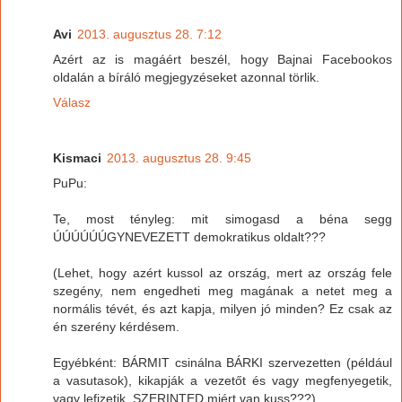
Avi
2013. augusztus 28. 7:12
Azért az is magáért beszél, hogy Bajnai Facebookos
oldalán a bíráló megjegyzéseket azonnal törlik.
Válasz
Kismaci
2013. augusztus 28. 9:45
PuPu:
Te, most tényleg: mit simogasd a béna segg
ÚÚÚÚÚÚGYNEVEZETT demokratikus oldalt???
(Lehet, hogy azért kussol az ország, mert az ország fele
szegény, nem engedheti meg magának a netet meg a
normális tévét, és azt kapja, milyen jó minden? Ez csak az
én szerény kérdésem.
Egyébként: BÁRMIT csinálna BÁRKI szervezetten (például
a vasutasok), kikapják a vezetőt és vagy megfenyegetik,
vagy lefizetik. SZERINTED miért van kuss???)