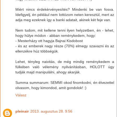
Miért nincs érdekérvényesítés? Mindenki be van fosva.
Idefigyelj, én például nem lottózom neten keresztül, mert az
adja meg ezeknek így a banki adatait, akinek két feje van.
Nem tudom, mit kellene tenni ilyen helyzetben, én - lehet,
hogy hülye módon - abban reménykedem, hogy:
- Mesterházy ott hagyja Bajnai Kisdobost
- és az emberek nagy része (70%) elmegy szavazni és az
ellenzékre húz többségük.
Lehet, tényleg naivitás, de még mindig reménykedem a
fülkében való vélemény nyilvánításban, HOLOTT úgy
tudják majd manipulálni, ahogy akarják.
Summa summarum: SEMMI okod finomkodni, én élvezettel
olvasom, hogy kimondod, amit gondolok! :)
Válasz
pleinair
2013. augusztus 28. 9:56