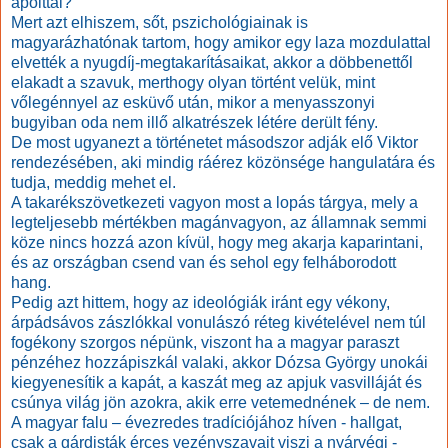
ápolttal?
Mert azt elhiszem, sőt, pszichológiainak is
magyarázhatónak tartom, hogy amikor egy laza mozdulattal
elvették a nyugdíj-megtakarításaikat, akkor a döbbenettől
elakadt a szavuk, merthogy olyan történt velük, mint
vőlegénnyel az esküvő után, mikor a menyasszonyi
bugyiban oda nem illő alkatrészek létére derült fény.
De most ugyanezt a történetet másodszor adják elő Viktor
rendezésében, aki mindig ráérez közönsége hangulatára és
tudja, meddig mehet el.
A takarékszövetkezeti vagyon most a lopás tárgya, mely a
legteljesebb mértékben magánvagyon, az államnak semmi
köze nincs hozzá azon kívül, hogy meg akarja kaparintani,
és az országban csend van és sehol egy felháborodott
hang.
Pedig azt hittem, hogy az ideológiák iránt egy vékony,
árpádsávos zászlókkal vonulászó réteg kivételével nem túl
fogékony szorgos népünk, viszont ha a magyar paraszt
pénzéhez hozzápiszkál valaki, akkor Dózsa György unokái
kiegyenesítik a kapát, a kaszát meg az apjuk vasvilláját és
csúnya világ jön azokra, akik erre vetemednének – de nem.
A magyar falu – évezredes tradíciójához híven - hallgat,
csak a gárdisták érces vezényszavait viszi a nyárvégi -