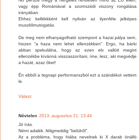
No persze megy a hergelés rendesen mind az EU ellen,
vagy épp Romániával a szomszédi viszony rongálása
irányában.
Ehhez kellékkként kell nyilván az ilyenféle jelképes
muszklimutogatás.
De meg nem elhanyagolható szempont a hazai pálya sem,
hiszen "a haza nem lehet ellenzékben". Ergo, ha bárki
abban spekulálna, hogy az ezen elv vallóit megint
ellenzékbe kívánná visszaszorítani, íme, lesz, aki megvédje
a hazát, azaz őket!
Én ebből a tegnapi performanszból ezt a szándékot vettem
le.
Válasz
Névtelen
2013. augusztus 21. 13:44
Jó írás.
Némi adalék..féligmeddig "belülről".
Az a probléma, hogy hiába nevelnek ki X darab önálló