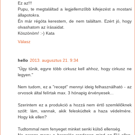
Ez az!!!
Pupu, te megtaláltad a legjellemzőbb kifejezést a mostani
állapotokra.
Én már régóta kerestem, de nem találtam. Ezért jó, hogy
olvashatom az írásaidat.
Köszönöm! :-) Kata
Válasz
hello
2013. augusztus 21. 9:34
"Úgy tűnik, egyre több cirkusz kell ahhoz, hogy cirkusz ne
legyen."
Nem tudom, ez a "recept" mennyi ideig felhasználható - az
orvosok által felírtak max. 3 hónapig érvényesek...
Szerintem ez a produkció a hozzá nem értő szemlélőknek
szólt: lám, vannak, akik felesküdtek a haza védelmére.
Hogy kik ellen?
Tudtommal nem fenyeget minket senki külső ellenség.