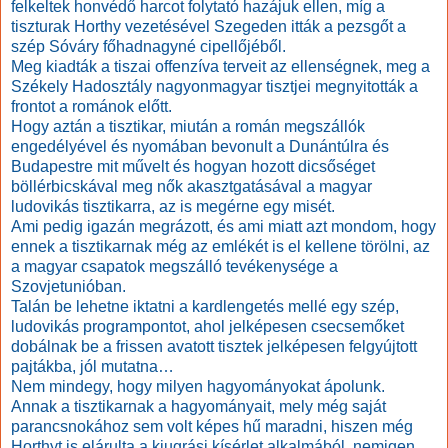
felkeltek honvédő harcot folytató hazájuk ellen, míg a
tiszturak Horthy vezetésével Szegeden itták a pezsgőt a
szép Sóváry főhadnagyné cipellőjéből.
Meg kiadták a tiszai offenzíva terveit az ellenségnek, meg a
Székely Hadosztály nagyonmagyar tisztjei megnyitották a
frontot a románok előtt.
Hogy aztán a tisztikar, miután a román megszállók
engedélyével és nyomában bevonult a Dunántúlra és
Budapestre mit művelt és hogyan hozott dicsőséget
böllérbicskával meg nők akasztgatásával a magyar
ludovikás tisztikarra, az is megérne egy misét.
Ami pedig igazán megrázott, és ami miatt azt mondom, hogy
ennek a tisztikarnak még az emlékét is el kellene törölni, az
a magyar csapatok megszálló tevékenysége a
Szovjetunióban.
Talán be lehetne iktatni a kardlengetés mellé egy szép,
ludovikás programpontot, ahol jelképesen csecsemőket
dobálnak be a frissen avatott tisztek jelképesen felgyújtott
pajtákba, jól mutatna…
Nem mindegy, hogy milyen hagyományokat ápolunk.
Annak a tisztikarnak a hagyományait, mely még saját
parancsnokához sem volt képes hű maradni, hiszen még
Horthyt is elárulta a kiugrási kísérlet alkalmából, nemigen