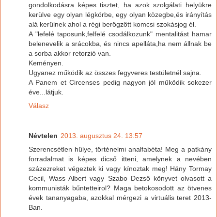
gondolkodásra képes tisztet, ha azok szolgálati helyükre
kerülve egy olyan légkörbe, egy olyan közegbe,és irányítás
alá kerülnek ahol a régi berögzött komcsi szokásjog él.
A "lefelé taposunk,felfelé csodálkozunk" mentalitást hamar
belenevelik a srácokba, és nincs apelláta,ha nem állnak be
a sorba akkor retorzió van.
Keményen.
Ugyanez működik az összes fegyveres testületnél sajna.
A Panem et Circenses pedig nagyon jól működik sokezer
éve...látjuk.
Válasz
Névtelen
2013. augusztus 24. 13:57
Szerencsétlen hülye, történelmi analfabéta! Meg a patkány
forradalmat is képes dicső itteni, amelynek a nevében
százezreket végeztek ki vagy kínoztak meg! Hány Tormay
Cecil, Wass Albert vagy Szabo Dezső könyvet olvasott a
kommunisták bűntetteirol? Maga betokosodott az ötvenes
évek tananyagaba, azokkal mérgezi a virtuális teret 2013-
Ban.