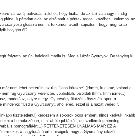
ötve vár az újraolvasásra..lehet, hogy hiába, de az ÉS valahogy mindig
 pláne. A páratlan oldal az első amit a péntek reggeli kávéhoz jutalomból az
Gyurcsányozó glossza nem is torkomon akadt, sajnálom, hogy megírta az
yik bolygón él?
egít folytatni az ún. baloldali mádia is. Meg a Lázár Györgyök. De tényleg ki
n már nem lehet bekerülni az ú.n. "jobb körökbe" (khmm, kuc-kuc, valami a
le nem rúg Gyurcsány Ferencbe. Jobboldali, baloldali (khm, khm ismét..),
adász, madarász, egyre megy: Gyurcsány fikázása össznépi sporttá
te mindenki: "Üsd a Gyurcsányt, ahol éred, ezzel is a hazát véded!".
, inkább tiszteletlenül) kérdezem a sok-sok okos embert: nincs kedvük inkább
adozni a homokozóban, mint afféle jól táplált, de szellemileg némileg
 a verbális pornográfiáért...) RETTENETESEN UNALMAS MÁR EZ A
re ezek a nagytudású értelmiségiek, hogy a Gyurcsány-cikizés