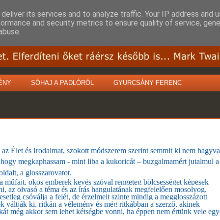
deliver its services and to analyze traffic. Your IP address and 
formance and security metrics to ensure quality of service, gen
abuse.
ÉNY
SÓHAJ A PADLÓRÓL
GYURCSÁNY FERENC
az Élet és Irodalmat, szokott módszerem szerint semmit ki nem hagyva
 hogy megkaphassam - mint liba a kukoricát – buzgalmamért jutalmul a
oldalt, a glosszarovatot.
 műfajt, okos emberek kevés szóval rengeteg bölcsességet képesek
i, az olvasó a téma és az írás hangulatának megfelelően mosolyog,
setleg csóválja a fejét, de érzelmeit szinte mindig a megglosszázott
k váltják ki, ritkán a vélemény és még ritkábban a szerző, akinek
kát még akkor sem lehet kétségbe vonni, ha éppen nem értünk vele egy