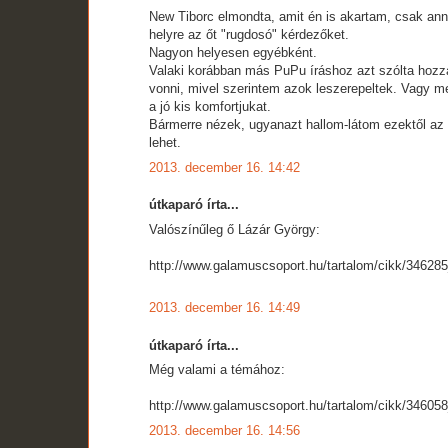
New Tiborc elmondta, amit én is akartam, csak an
helyre az őt "rugdosó" kérdezőket.
Nagyon helyesen egyébként.
Valaki korábban más PuPu íráshoz azt szólta hozzá
vonni, mivel szerintem azok leszerepeltek. Vagy me
a jó kis komfortjukat.
Bármerre nézek, ugyanazt hallom-látom ezektől az 
lehet.
2013. december 16. 14:42
útkaparó írta...
Valószínűleg ő Lázár György:
http://www.galamuscsoport.hu/tartalom/cikk/34628
2013. december 16. 14:49
útkaparó írta...
Még valami a témához:
http://www.galamuscsoport.hu/tartalom/cikk/3460
2013. december 16. 14:56