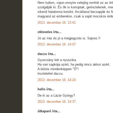
Nem tudom, vajon ennyire velejéig romlott ez az ért
szolgálják ki. És ők is korruptak, gerinctelenek, 
sikerül hatalomra kerülni. Arcátlanul becsapják és
magyarul az emberekre, csak a saját mocskos érde
2013. december 16. 13:41
okleveles írta...
Jó az írás és jó a megjegyzés is. Sajnos !!
2013. december 16. 14:07
daczu írta...
Gyurcsány lett a nyuszika.
Ha van sapkája azért, ha pedig nincs akkor azért.
A bűnös mindenképpen "Ő"!
tisztelettel daczu.
2013. december 16. 14:24
hello írta...
De ki az a Lázár György?
2013. december 16. 14:37
útkaparó írta...