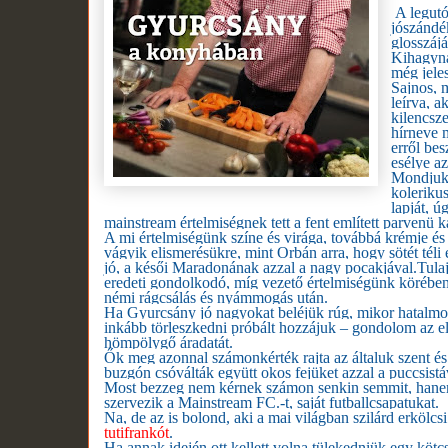
A legutó
jószándé
glosszáj
Kihagyná
még jele
Sajnos, 
leírva, a
kilencsz
hírneve 
erről be
esélye az
Mondjuk 
kolerikus
lapját, ú
mainstream értelmiségnek tett a fent említett parvenü 
A mi értelmiségünk színe és virága, továbbá krémje és
vágyik elismerésükre, mint Orbán arra, hogy sötét téli
jó, a késői Maradonának azzal a nagy pocakjával.
Tula
eredeti gondolkodó, míg vezető értelmiségünk körében t
némi rágcsálás és nyámmogás után.
Ha Gyurcsány jó nagyokat beléjük rúg, mikor hatalmon 
inkább törleszkedni próbált hozzájuk – gondolom az els
hömpölygő áradatát.
Ők meg azonnal számonkérték rajta az általuk szent és 
buzgón csóválták együtt okos fejüket azzal a puccsistáv
Most bezzeg nem kérnek számon senkin semmit, hanem
szervezik a Mainstream FC.-t, saját futballcsapatukat.
Na, de az is bolond, aki a mai világban szilárd erkölcs
tutifrankót
.
Ha annak idején ott kellett volna tülekedniük egy kötc