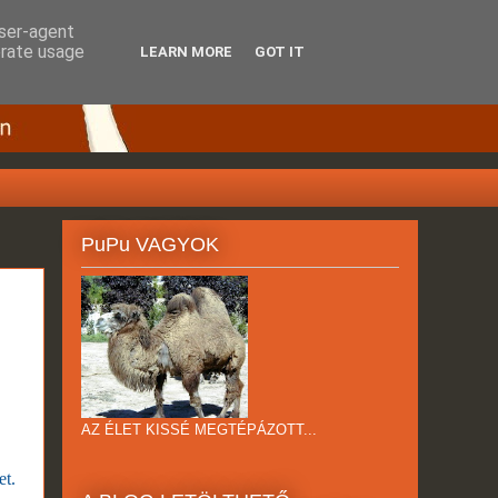
user-agent
erate usage
LEARN MORE
GOT IT
PuPu VAGYOK
AZ ÉLET KISSÉ MEGTÉPÁZOTT...
et.