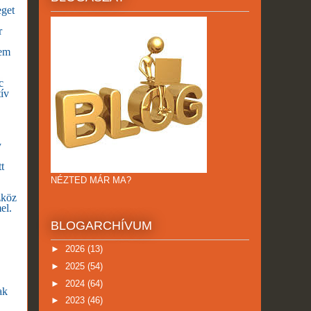
eget
r
zem
c
ív
y
t
NÉZTED MÁR MA?
zköz
el.
BLOGARCHÍVUM
►
2026
(13)
►
2025
(54)
►
2024
(64)
ak
►
2023
(46)