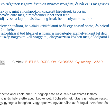
ltségeinek legalizálását volt hivatott szolgálni, és bár ez is magasztos
csakúgy, mint a honlapokon közzétett hirdetések kapcsán.
bevételekre meg hirdetésekkel lehet szert tenni.
dja veszi a lapot, másrészt meg írnak benne olyanok is, akik
ttébb utálom, ha valaki kritikátlanul beáll egy hosszú sorba, és beler
z érdekében.
áfordítással tud libatejet is főzni: a madártejbe személyenként fél deci
ákat szép nagyokra kell szaggatni, elfogyasztása közben meg dúdolgatni k
Címkék:
ÉLET ÉS IRODALOM
,
GLOSSZA
,
Gyurcsány
,
LÁZÁR
erbe ahol csak lehet. Pl. tegnap este az ATV-n a Mészáros kislány
nc is és helyretette apuci kedvencét. Többszöri nekifutásra is nehezen esett
agy gyenge a felfogása, vagy apucival együüt hálás az őt foglalkoztatónak és