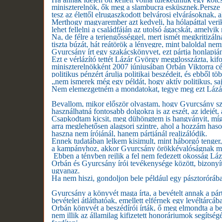
miniszterelnök, ők meg a slambucra esküsznek.
Persze 
tesz az élettől elrugaszkodott belvárosi elvárásoknak, 
Merthogy magyarember azt kedveli, ha hólapáttal verik 
lehet fellelni a családfáján az utolsó ágacskát, amely
Na, de félre a terjengősséggel, mert ismét megkritizál
tiszta búzát, hát reátörök a lényegre, mint baloldal nem
Gyurcsány írt egy szakácskönyvet, ezt pártja honlapján 
Ezt e vérlázító tettét Lázár György megglosszázta, kif
miniszterelnökként 2007 júniusában Orbán Viktorra cél
politikus pénzért árulja politikai beszédeit, és ebből t
„nem ismerek még egy példát, hogy aktív politikus, sa
Nem elemezgetném a mondatokat, tegye meg ezt Lázár Gy
Bevallom, mikor először olvastam, hogy Gyurcsány sz
használhatná fontosabb dolgokra is az eszét, az idejét, 
Csapkodtam kicsit, meg dühöngtem is hangyányit, míg
arra meglehetősen alagsori szintre, ahol a hozzám ha
haszna nem írójánál, hanem pártjánál realizálódik.
Ennek tudatában lelkem kisimult, mint háborgó tenger, 
a kampányhoz, akkor Gyurcsány örökkévalóságnak megm
Ebben a tényben rejlik a fel nem fedezett okosság Lá
Orbán és Gyurcsány írói tevékenysége között, bizonyítv
ugyanaz.
Ha nem hiszi, gondoljon bele például egy pásztorór
Gyurcsány a könyvét maga írta, a bevételt annak a párt
bevételei átláthatóak, emellett elférnek egy levéltárcá
Orbán könyvét a beszédírói írták, ő meg elmondta a be
nem illik az államilag kifizetett honoráriumok segítsé