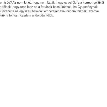
emiség? Az nem lehet, hogy nem látják, hogy evvel ők is a korrupt politikát
mert félnek, hogy rend lesz és a források becsukódnak, ha Gyurcsánynak
 félrevezetik az egyszeű baloldali embereket akik bennük bíznak, szarnak
kük a fontos. Kezdem undorodni tőlük.