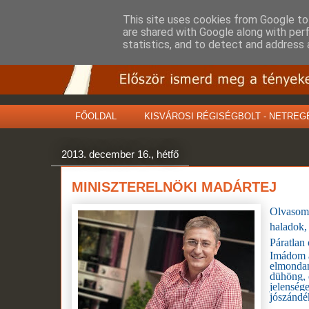
This site uses cookies from Google to 
are shared with Google along with per
statistics, and to detect and address 
FŐOLDAL
KISVÁROSI RÉGISÉGBOLT - NETREG
2013. december 16., hétfő
MINISZTERELNÖKI MADÁRTEJ
Olvasom 
haladok,
Páratlan 
Imádom a
elmondan
dühöng, e
jelensége
jószándé