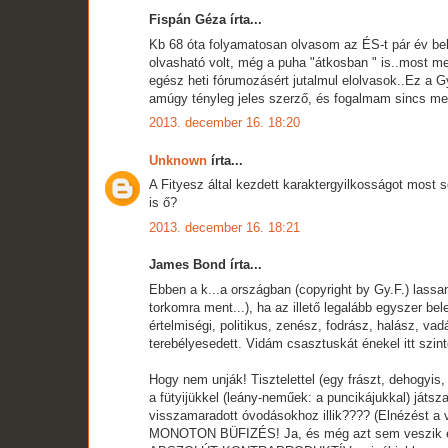
Fispán Géza írta...
Kb 68 óta folyamatosan olvasom az ÉS-t pár év bek
olvasható volt, még a puha "átkosban " is..most meg
egész heti fórumozásért jutalmul elolvasok..Ez a 
amúgy tényleg jeles szerző, és fogalmam sincs mel
2013. december 16. 18:20
Unknown
írta...
A Fityesz által kezdett karaktergyilkosságot most s
is ő?
2013. december 16. 18:21
James Bond írta...
Ebben a k...a országban (copyright by Gy.F.) lassa
torkomra ment...), ha az illető legalább egyszer be
értelmiségi, politikus, zenész, fodrász, halász, v
terebélyesedett. Vidám csasztuskát énekel itt szin
Hogy nem unják! Tisztelettel (egy frászt, dehogyis
a fütyijükkel (leány-neműek: a puncikájukkal) játsz
visszamaradott óvodásokhoz illik???? (Elnézést
MONOTON BÜFIZÉS! Ja, és még azt sem veszik ész