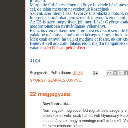
fordítani.
Márpedig Orbán esetében a könyv bevétele házépítése kö
cél, de talán mégsem nevezhetjük közcélnak.
Szóval, szerintem Lázár György túlspilázta a dolgot, 
Internetes portálokat nem szoktak ingyen üzemeltetni, 
Az ÉS is azért megy ilyen jól, mert Lázár György csalá
megfontoltabban nyilvánítanak véleményt.
Ez az ügy egyébként nem érne meg egy szót sem, de fele
valakibe méltánytalanul - nem kétséges, hogy kinek a
Még csak annyit, ha valaki madártejet főzne, akkor kis r
Baileyst kell adagolni tálalás előtt, majd a habgalusk
valami
szép libásat, például ezt...
:O))))
Bejegyezte:
PuPu
dátum:
10:55
GYÖRGY
,
SZAKÁCSKÖNYVE.
22 megjegyzés:
NewTiborc írta...
Nem vagyok meglepve. Ott rugnak bele szegény emb
próbálkozott vele, csak hát ott volt Gyurcsány Fere
le a kislánynak, hogy a vendége miről is beszél. V
és ezért mindenre képes.