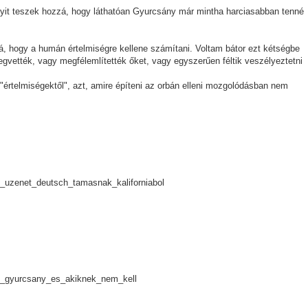
nyit teszek hozzá, hogy láthatóan Gyurcsány már mintha harciasabban tenné
, hogy a humán értelmiségre kellene számítani. Voltam bátor ezt kétségbe
gvették, vagy megfélemlítették őket, vagy egyszerűen féltik veszélyeztetni
"értelmiségektől", azt, amire építeni az orbán elleni mozgolódásban nem
5_uzenet_deutsch_tamasnak_kaliforniabol
58_gyurcsany_es_akiknek_nem_kell