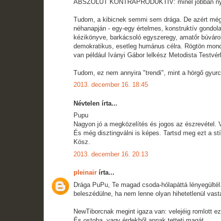
ABSZOLÚT KONTRAPRODUKTÍV: minél jobban nyomj
Tudom, a kibicnek semmi sem drága. De azért mégis
néhanapján - egy-egy értelmes, konstruktív gondol
kézikönyve, barkácsoló egyszeregy, amatőr búvárok 
demokratikus, esetleg humánus célra. Rögtön mondan
van például Iványi Gábor lelkész Metodista Testvér
Tudom, ez nem annyira "trendi", mint a hörgő gyur
2013. december 16. 18:45
Névtelen írta...
Pupu
Nagyon jó a megközelítés és jogos az észrevétel. V
És még disztingválni is képes. Tartsd meg ezt a stí
Kösz.
2013. december 16. 20:13
pleinair
írta...
Drága PuPu, Te magad csoda-hólapáttá lényegültél.
beleszédülne, ha nem lenne olyan hihetetlenül vast
NewTiborcnak megint igaza van: velejéig romlott ez
És ostoba, vagy érdekből annak tetteti magát.