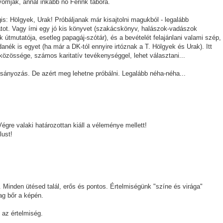
ák, annál inkább nő Ferink tábora.
: Hölgyek, Urak! Próbáljanak már kisajtolni magukból - legalább
atot. Vagy írni egy jó kis könyvet (szakácskönyv, halászok-vadászok
útmutatója, esetleg papagáj-szótár), és a bevételét felajánlani valami szép,
ék is egyet (ha már a DK-tól ennyire irtóznak a T. Hölgyek és Urak). Itt
közössége, számos karitatív tevékenységgel, lehet választani...
csányozás. De azért meg lehetne próbálni. Legalább néha-néha...
égre valaki határozottan kiáll a véleménye mellett!
lust!
 Minden ütésed talál, erős és pontos. Értelmiségünk "színe és virága"
ag bőr a képén.
 az értelmiség.