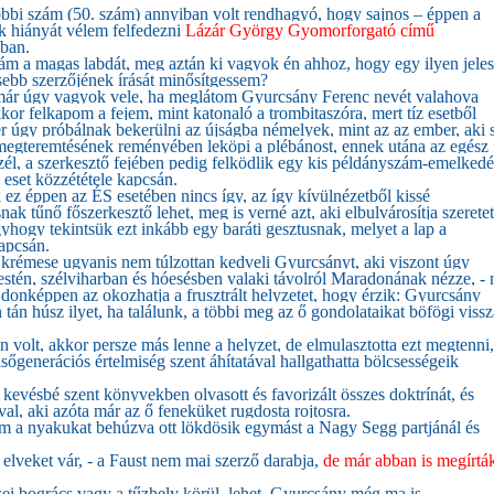
bbi szám (50. szám) annyiban volt rendhagyó, hogy sajnos – éppen a
k hiányát vélem felfedezni
Lázár György Gyomorforgató című
ában.
m a magas labdát, meg aztán ki vagyok én ahhoz, hogy egy ilyen jeles
sebb szerzőjének írását minősítgessem?
már úgy vagyok vele, ha meglátom Gyurcsány Ferenc nevét valahova
kkor felkapom a fejem, mint katonaló a trombitaszóra, mert tíz esetből
er úgy próbálnak bekerülni az újságba némelyek, mint az az ember, aki s
megteremtésének reményében leköpi a plébánost, ennek utána az egész 
szél, a szerkesztő fejében pedig felködlik egy kis példányszám-emelkedé
 eset közzététele kapcsán.
ez éppen az ÉS esetében nincs így, az így kívülnézetből kissé
nak tűnő főszerkesztő lehet, meg is verné azt, aki elbulvárosítja szeretet
gyhogy tekintsük ezt inkább egy baráti gesztusnak, melyet a lap a
kapcsán.
 krémese ugyanis nem túlzottan kedveli Gyurcsányt, aki viszont úgy
 estén, szélviharban és hóesésben valaki távolról Maradonának nézze, - 
jdonképpen az okozhatja a frusztrált helyzetet, hogy érzik: Gyurcsány
án húsz ilyet, ha találunk, a többi meg az ő gondolataikat böfögi vissz
volt, akkor persze más lenne a helyzet, de elmulasztotta ezt megtenni,
őgenerációs értelmiség szent áhítatával hallgathatta bölcsességeik
kevésbé szent könyvekben olvasott és favorizált összes doktrínát, és
al, aki azóta már az ő feneküket rugdosta rojtosra.
 a nyakukat behúzva ott lökdösik egymást a Nagy Segg partjánál és
i elveket vár, - a Faust nem mai szerző darabja,
de már abban is megírtá
sei bogrács vagy a tűzhely körül, lehet, Gyurcsány még ma is