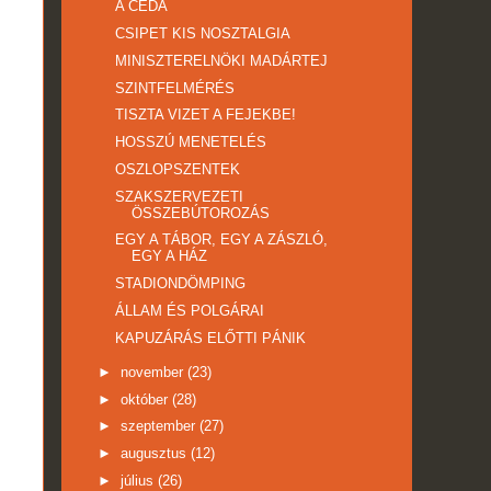
A CÉDA
CSIPET KIS NOSZTALGIA
MINISZTERELNÖKI MADÁRTEJ
SZINTFELMÉRÉS
TISZTA VIZET A FEJEKBE!
HOSSZÚ MENETELÉS
OSZLOPSZENTEK
SZAKSZERVEZETI
ÖSSZEBÚTOROZÁS
EGY A TÁBOR, EGY A ZÁSZLÓ,
EGY A HÁZ
STADIONDÖMPING
ÁLLAM ÉS POLGÁRAI
KAPUZÁRÁS ELŐTTI PÁNIK
►
november
(23)
►
október
(28)
►
szeptember
(27)
►
augusztus
(12)
►
július
(26)