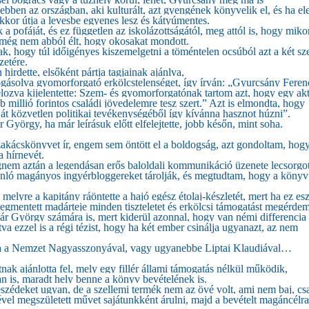
ebben az országban, aki kulturált, azt gyengének könyvelik el, és ha el
akkor útja a levesbe egyenes lesz és kátyúmentes.
a pofáját, és ez független az iskolázottságától, meg attól is, hogy miko
ik még nem abból élt, hogy okosakat mondott.
nak, hogy túl időigényes kiszemelgetni a töméntelen ocsúból azt a két s
zetére.
hirdette, elsőként pártja tagjainak ajánlva,
ogásolva gyomorforgató erkölcstelenséget, így írván:
„Gyurcsány Feren
ozva kijelentette:
Szem- és gyomorforgatónak tartom azt, hogy egy akt
öbb millió forintos családi jövedelemre tesz szert.” Azt is elmondta, hogy
ját közvetlen politikai tevékenységéből így kívánna hasznot húzni”.
örgy, ha már leírásuk előtt elfelejtette, jobb későn, mint soha.
akácskönyvet ír, engem sem öntött el a boldogság, azt gondoltam, hog
a hírnevét.
nem aztán a legendásan erős baloldali kommunikáció üzenete lecsorgot
sonló magányos ingyérbloggereket tárolják, és megtudtam, hogy a könyv
melyre a kapitány ráöntette a hajó egész étolaj-készletét, mert ha ez es
entett madárteje minden tiszteletet és erkölcsi támogatást megérdem
zár György számára is, mert kiderül azonnal, hogy van némi differencia
a ezzel is a régi tézist, hogy ha két ember csinálja ugyanazt, az nem
ába a Nemzet Nagyasszonyával, vagy ugyanebbe Liptai Klaudiával…
nak ajánlotta fel, mely egy fillér állami támogatás nélkül működik,
ban is, maradt hely benne a könyv bevételének is.
szédeket ugyan, de a szellemi termék nem az övé volt, ami nem baj, cs
gével megszületett művet sajátunkként árulni, majd a bevételt magáncélra