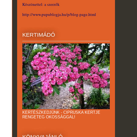
Köszönettel: a szerzők
http://www.pupublogja.hu/p/blog-page.html
KERTIMÁDÓ
KERTÉSZKEDJÜNK - CIPRUSKA KERTJE
RENGETEG OKOSSÁGGAL!
KÖNYVAJÁNLÓ