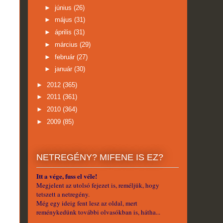
►
június
(26)
►
május
(31)
►
április
(31)
►
március
(29)
►
február
(27)
►
január
(30)
►
2012
(365)
►
2011
(361)
►
2010
(364)
►
2009
(85)
NETREGÉNY? MIFENE IS EZ?
Itt a vége, fuss el véle!
Megjelent az utolsó fejezet is, reméljük, hogy
tetszett a netregény.
Még egy ideig fent lesz az oldal, mert
reménykedünk további olvasókban is, hátha...