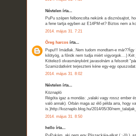
Névtelen írta...
PuPu szépen felboncolta nekünk a disznósajtot, h
a fene tartja egyben az E14PM-et? Biztos nem a kor
2014. május 31. 7:21
Öreg harcos
írta...
Pupu!!! Imádlak..Nem tudom mondtam-e már??Így ko
kilötyög, a főnök nem tudja miért vigyorgok....) Két 
Kötelező olvasmányként javasolnám a felsorolt "pár
Szamizdatként terjeszteni kéne egy-egy opuszodat
2014. május 31. 8:02
Névtelen írta...
Köznapló
Régóta igaz a mondás: „valaki vagy rossz ember és 
való annak). Orbán maga az élő példa arra, hogy v
is.)http://koznaplo.blog.hu/2014/05/30/nem_talalja
2014. május 31. 8:50
hello írta...
PuPukám, aki nem egy Pliszeckája-alkat ( :-))) ), 