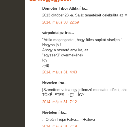
Dömötör Tibor Attila írta...
2013 október 23.-a. Saját temetését celebrálta az
2014. május 30. 22:59
várpalotaipz írta...
"Attila megengedte , hogy füles sapkát viseljen "
Nagyon jó !
Ahogy a szerető anyuka, az
"egyszerű" gyermekének .
Így !
:-))))
2014. május 31. 4:43
Névtelen írta...
[Szerettem volna egy jellemző mondatot idézni, a
TÖKÉLETES ! : )))] - ÍGY.
2014. május 31. 7:12
Névtelen írta...
...Orbán Trójai Falva,...->Falova
2014. május 31. 7:19