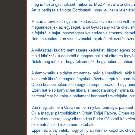
meg is hozta gyümölcsét, mikor az MSZP felvállalta őket, 
Attila pedig felajánlotta Gordonnak, hogy leülhet a jelenlét
Miután a tervezett együttműködés alapelve rendben volt, és 
megünnepeljék az egységet, ahol Gyurcsány várta őket, meg
a fejükről a hajat, összefogást követelve valamennyi demok
Némi hezitálás után visszavonulót fújtak és elkezdték szere
A választási kudarc nem szegte kedvüket, hiszen egyes pol
majd kihúzzák a gödörből a magyar politikai elitet és legyő
Nekik még idő kell, hogy felismerjék, hogy ebben a lufiba
A demokratikus oldalon ott vannak még a liberálisok, akik 
legszebb liberális hagyományokat követve képtelen bármi
Orbán későbbi sikereiben nagy szerepet játszott, hogy anno
Ezért hát első kanyarban liberális harcostársnőjét nyírta k
harcostársát beutalta a parlament karthauzi frakciójába, ön
Van még, aki nem Orbán és nem nyilas, önmagát pártként
Ők a magyar pártpolitikában Orbán Trójai Falova, Orbán azér
elég okos ahhoz, hogy elborzadjon Fodor Gábortól képtelen
okozhatnának, hiszen nem ostobák.
Éppen ez a baj velük, hogy annyian vannak közöttük okosok