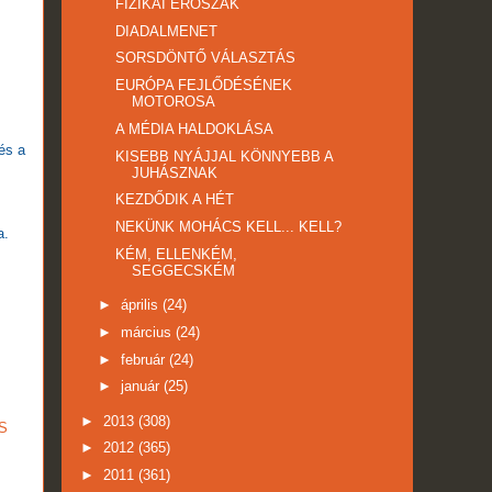
FIZIKAI ERŐSZAK
DIADALMENET
SORSDÖNTŐ VÁLASZTÁS
EURÓPA FEJLŐDÉSÉNEK
MOTOROSA
A MÉDIA HALDOKLÁSA
és a
KISEBB NYÁJJAL KÖNNYEBB A
JUHÁSZNAK
KEZDŐDIK A HÉT
NEKÜNK MOHÁCS KELL... KELL?
a.
KÉM, ELLENKÉM,
SEGGECSKÉM
►
április
(24)
►
március
(24)
►
február
(24)
►
január
(25)
►
2013
(308)
S
►
2012
(365)
►
2011
(361)