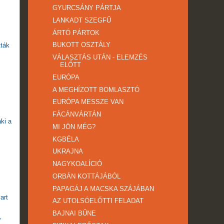
GYURCSÁNY PÁRTJA
LANKADT SZEGFŰ
ÁRTÓ PÁRTOK
BUKOTT OSZTÁLY
tták
VÁLASZTÁS UTÁN - ELEMZÉS
ELŐTT
EURÓPA
A MEGHÍZOTT BOMLASZTÓ
EURÓPA MESSZE VAN
FÁCÁNVÁRTÁN
ki a
MI JÖN MÉG?
KGBÉLA
UKRAJNA
NAGYKOALÍCIÓ
ORBÁN KOTTÁJÁBÓL
PAPAGÁJ A MACSKA SZÁJÁBAN
art
AZ UTOLSÓELŐTTI FELADAT
BAJNAI BŰNE
,