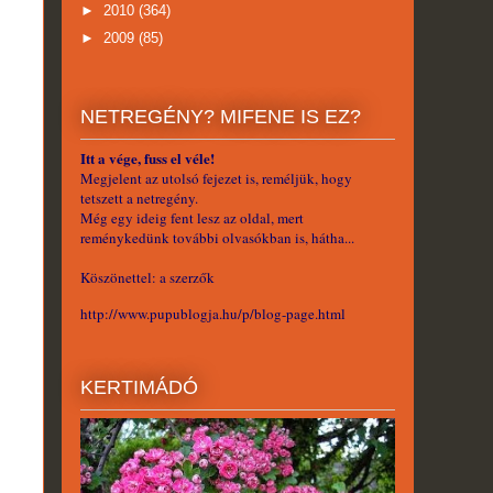
►
2010
(364)
►
2009
(85)
NETREGÉNY? MIFENE IS EZ?
Itt a vége, fuss el véle!
Megjelent az utolsó fejezet is, reméljük, hogy
tetszett a netregény.
Még egy ideig fent lesz az oldal, mert
reménykedünk további olvasókban is, hátha...
Köszönettel: a szerzők
http://www.pupublogja.hu/p/blog-page.html
KERTIMÁDÓ