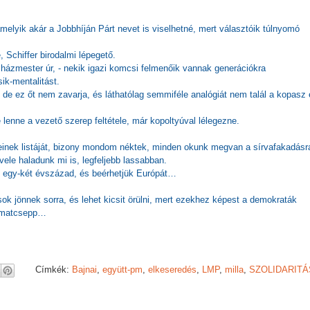
, amelyik akár a Jobbhíján Párt nevet is viselhetné, mert választóik túlnyomó
 Schiffer birodalmi lépegető.
házmester úr, - nekik igazi komcsi felmenőik vannak generációkra
ik-mentalitást.
 de ez őt nem zavarja, és láthatólag semmiféle analógiát nem talál a kopasz 
e lenne a vezető szerep feltétele, már kopoltyúval lélegezne.
eleinek listáját, bizony mondom néktek, minden okunk megvan a sírvafakadásr
 vele haladunk mi is, legfeljebb lassabban.
k egy-két évszázad, és beérhetjük Európát…
sok jönnek sorra, és lehet kicsit örülni, mert ezekhez képest a demokraták
armatcsepp…
Címkék:
Bajnai
,
együtt-pm
,
elkeseredés
,
LMP
,
milla
,
SZOLIDARITÁ