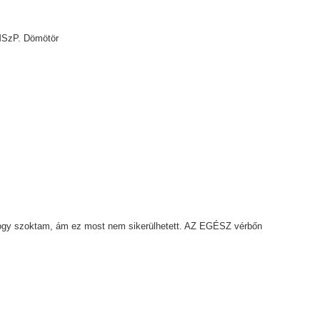
 MSzP. Dömötör
hogy szoktam, ám ez most nem sikerülhetett. AZ EGÉSZ vérbőn