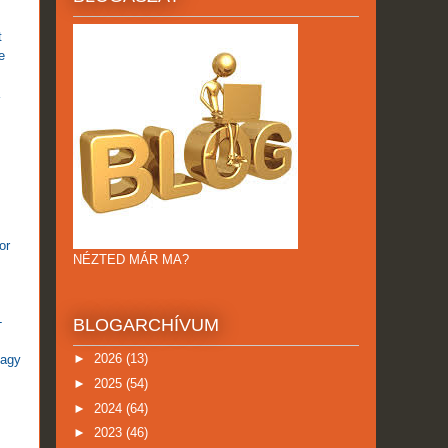
t
e
or
NÉZTED MÁR MA?
-
BLOGARCHÍVUM
►
2026
(13)
nagy
►
2025
(54)
►
2024
(64)
►
2023
(46)