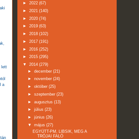
►
2022
(67)
aki
►
2021
(140)
►
2020
(74)
►
2019
(63)
►
2018
(102)
►
2017
(191)
ak,
►
2016
(252)
►
2015
(295)
▼
2014
(279)
lett
►
december
(21)
tól
►
november
(24)
l a
►
október
(25)
►
szeptember
(23)
►
augusztus
(13)
►
július
(23)
►
június
(26)
▼
május
(27)
EGYÜTT-PM, LIBSIK, MEG A
TRÓJAI FALÓ
ztán