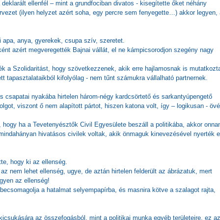
eklarált ellenfél – mint a grundfociban divatos - kisegítette őket néhány
rvezet (ilyen helyzet azért soha, egy percre sem fenyegette…) akkor legyen, 
i apa, anya, gyerekek, csupa szív, szeretet.
őnként azért megveregették Bajnai vállát, el ne kámpicsorodjon szegény nagy
ék a Szolidaritást, hogy szövetkezzenek, akik erre hajlamosnak is mutatkozt
tapasztalataikból kifolyólag - nem tűnt számukra vállalható partnernek.
es csapatai nyakába hirtelen három-négy kardcsörtető és sarkantyúpengető
lgot, viszont ő nem alapított pártot, hiszen katona volt, így – logikusan - övé 
, hogy ha a Tevetenyésztők Civil Egyesülete beszáll a politikába, akkor onnan
mindahányan hivatásos civilek voltak, akik önmaguk kinevezésével nyerték e
te, hogy ki az ellenség.
 az nem lehet ellenség, ugye, de aztán hirtelen felderült az ábrázatuk, mert
gyen az ellenség!
d becsomagolja a hatalmat selyempapírba, és masnira kötve a szalagot rajta,
kicsukására az összefogásból, mint a politikai munka egyéb területeire, ez a