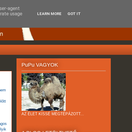
user-agent
erate usage
LEARN MORE
GOT IT
PuPu VAGYOK
 nem
lőtt
AZ ÉLET KISSÉ MEGTÉPÁZOTT...
ágos
lyik