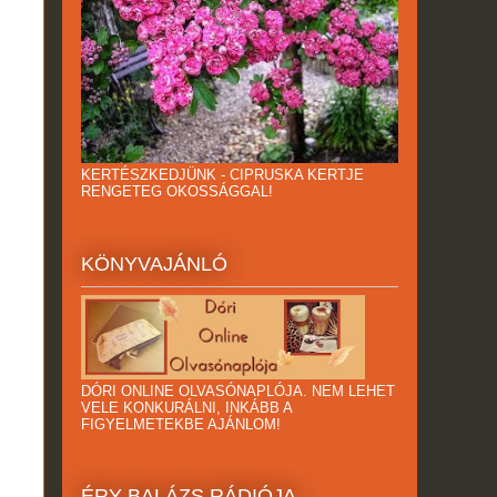
KERTÉSZKEDJÜNK - CIPRUSKA KERTJE
RENGETEG OKOSSÁGGAL!
KÖNYVAJÁNLÓ
DÓRI ONLINE OLVASÓNAPLÓJA. NEM LEHET
VELE KONKURÁLNI, INKÁBB A
FIGYELMETEKBE AJÁNLOM!
ÉRY BALÁZS RÁDIÓJA