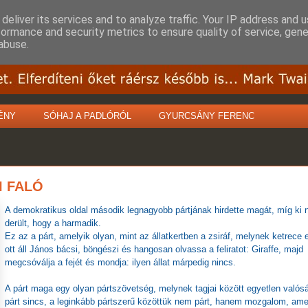
deliver its services and to analyze traffic. Your IP address and 
formance and security metrics to ensure quality of service, gen
abuse.
ÉNY
SÓHAJ A PADLÓRÓL
GYURCSÁNY FERENC
I FALÓ
A demokratikus oldal második legnagyobb pártjának hirdette magát, míg ki
derült, hogy a harmadik.
Ez az a párt, amelyik olyan, mint az állatkertben a zsiráf, melynek ketrece e
ott áll János bácsi, böngészi és hangosan olvassa a feliratot: Giraffe, majd
megcsóválja a fejét és mondja: ilyen állat márpedig nincs.
A párt maga egy olyan pártszövetség, melynek tagjai között egyetlen valós
párt sincs, a leginkább pártszerű közöttük nem párt, hanem mozgalom, ame