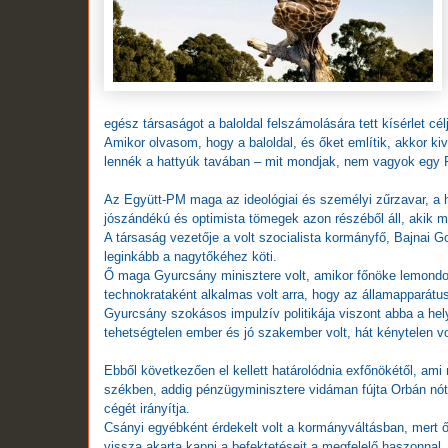
egész társaságot a baloldal felszámolására tett kísérlet cél
Amikor olvasom, hogy a baloldal, és őket említik, akkor kiv
lennék a hattyúk tavában – mit mondjak, nem vagyok egy 
Az Együtt-PM maga az ideológiai és személyi zűrzavar, a h
jószándékú és optimista tömegek azon részéből áll, akik m
A társaság vezetője a volt szocialista kormányfő, Bajnai
leginkább a nagytőkéhez köti.
Ő maga Gyurcsány minisztere volt, amikor főnöke lemondott
technokrataként alkalmas volt arra, hogy az államapparátus
Gyurcsány szokásos impulzív politikája viszont abba a helyz
tehetségtelen ember és jó szakember volt, hát kénytelen v
Ebből következően el kellett határolódnia exfőnökétől, ami r
székben, addig pénzügyminisztere vidáman fújta Orbán nótá
cégét irányítja.
Csányi egyébként érdekelt volt a kormányváltásban, mert ő 
vissza akarta kapni a befektetéseit a megfelelő haszonnal,