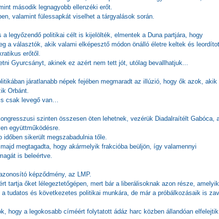
mint második legnagyobb ellenzéki erőt.
ében, valamint fülessapkát viselhet a tárgyalások során.
a legyőzendő politikai célt is kijelölték, elmentek a Duna partjára, hogy
 a választók, akik valami elképesztő módon önálló életre keltek és leordíto
ratikus erőtől.
tni Gyurcsányt, akinek ez azért nem tett jót, utólag bevallhatjuk...
itikában járatlanabb népek fejében megmaradt az illúzió, hogy ők azok, akik
zik Orbánt.
n is csak levegő van…
kongresszusi szinten összesen öten lehetnek, vezérük Diadalraítélt Gabóca, a
lyen együttműködésre.
 időben sikerült megszabadulnia tőle.
i, majd megtagadta, hogy akármelyik frakcióba beüljön, így valamennyi
magát is beleértve.
 azonosító képződmény, az LMP.
t tartja őket lélegeztetőgépen, mert bár a liberálisoknak azon része, amelyik
 a tudatos és következetes politikai munkára, de már a próbálkozásaik is zav
, hogy a legokosabb címéért folytatott ádáz harc közben állandóan elfelejtik