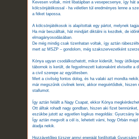
Kevesen voltak, mint libatápban a vesepecsenye, így hát a d
kölcsönjátékossal - ha véletlen túl eredményes lenne a sze
a féket tapossa.
A kölcsönjátékosok is alapítottak egy pártot, melynek tagja
Ha már beszálltak, hát mindjárt diktálni is kezdtek, de id
elmagányosodásában.
De még mindig csak tizenhatan voltak, így aztán rábeszélt
mert az MSZP – gondolom, még szakszervezetként szerzett 
Kónya ugyan csodálkozhatott, mikor kiderült, hogy ütőkép
tábornok is került, de fegyelmezett katonaként elviselte a do
a civil szerepe az együttesben.
Mert a civilség fontos dolog, és ha valaki azt mondta nekik
már megszűnik civilnek lenni, akkor megsértődtek, hiszen 
stallumot.
Így aztán felállt a Nagy Csapat, ekkor Kónya megkérdezhet
Ott álltak rohadt nagy gondban, hiszen aki fizet bennünket,
eszükbe jutott az egyetlen logikus megoldás: Gyurcsány le
Így aztán megvolt a cél is, lehetett várni, hogy Orbán maj
átadja nekik.
Hozzávetőleg tízszer annyi energiát fordítottak Gyurcsány 