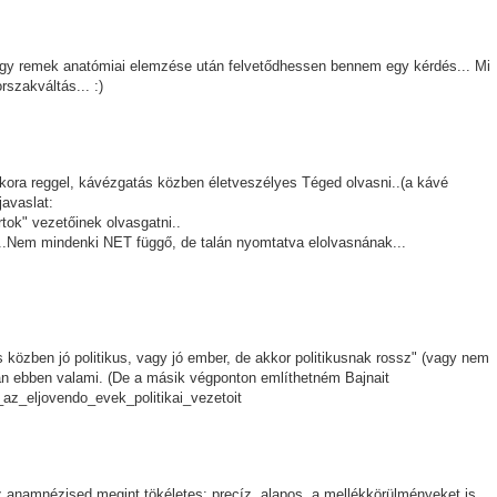
ogy remek anatómiai elemzése után felvetődhessen bennem egy kérdés... Mi
szakváltás... :)
ra reggel, kávézgatás közben életveszélyes Téged olvasni..(a kávé
javaslat:
tok" vezetőinek olvasgatni..
..Nem mindenki NET függő, de talán nyomtatva elolvasnának...
közben jó politikus, vagy jó ember, de akkor politikusnak rossz" (vagy nem
an ebben valami. (De a másik végponton említhetném Bajnait
k_az_eljovendo_evek_politikai_vezetoit
az anamnézised megint tökéletes: precíz, alapos, a mellékkörülményeket is