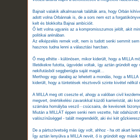
Bajnait valakik alkalmasnak találták arra, hogy Orbán kihív
adott volna Orbánnak is, de a sors nem ezt a forgatókönyv
kelt és blokkolta Bajnai ambícióit.
Ő lett volna ugyanis az a kompromisszumos jelölt, akit mind
politikai arénában.
Az elképzelés remek volt, nem is tudott senki semmit sem k
hasznos tudna lenni a választási harcban.
Ő meg elhitte - különösen, mikor kiderült, hogy a MILLA m
Illetékekre futotta, ügyvédei voltak, így aztán gründolt egy 
nekifutásból seggberúgta saját magát…
Merthogy egy darabig az lehetett a mondás, hogy a MILLA 
kiderült, hogy a tüntetések résztvevői szinte kivétel nélkül
A MILLA meg ott cseszte el, ahogy a valóban civil kezdemé
megvert, önértékelési zavarokkal küzdő karrieristát, aki ko
számára homályba vesző - csúcsaira, de kevésnek bizonyul
Miután a MILLÁT éppen senki nem vezette, hát odahúzott 
valószínűséggel - talált megrendelőt, aki évi két gőzkiereszt
De a pártszövetség más ügy volt, ahhoz - ha ott akart lenni
Így aztán lenyúlva a MILLA nevét, ő is gründolt egy másik t