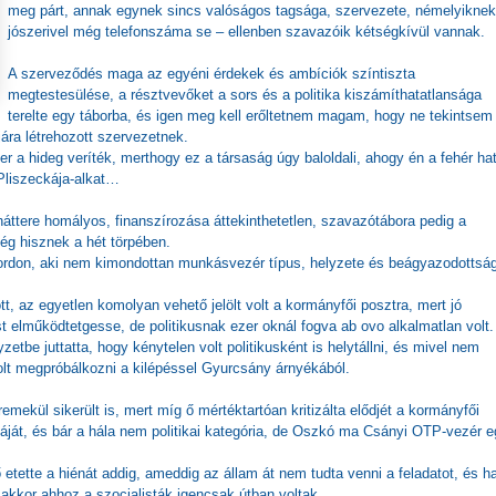
meg párt, annak egynek sincs valóságos tagsága, szervezete, némelyiknek
jószerivel még telefonszáma se – ellenben szavazóik kétségkívül vannak.
A szerveződés maga az egyéni érdekek és ambíciók színtiszta
megtestesülése, a résztvevőket a sors és a politika kiszámíthatatlansága
terelte egy táborba, és igen meg kell erőltetnem magam, hogy ne tekintsem
jára létrehozott szervezetnek.
er a hideg veríték, merthogy ez a társaság úgy baloldali, ahogy én a fehér ha
Pliszeckája-alkat…
áttere homályos, finanszírozása áttekinthetetlen, szavazótábora pedig a
ég hisznek a hét törpében.
 Gordon, aki nem kimondottan munkásvezér típus, helyzete és beágyazodottsá
, az egyetlen komolyan vehető jelölt volt a kormányfői posztra, mert jó
t elműködtetgesse, de politikusnak ezer oknál fogva ab ovo alkalmatlan volt.
etbe juttatta, hogy kénytelen volt politikusként is helytállni, és mivel nem
olt megpróbálkozni a kilépéssel Gyurcsány árnyékából.
emekül sikerült is, mert míg ő mértéktartóan kritizálta elődjét a kormányfői
ját, és bár a hála nem politikai kategória, de Oszkó ma Csányi OTP-vezér e
etette a hiénát addig, ameddig az állam át nem tudta venni a feladatot, és h
 akkor ahhoz a szocialisták igencsak útban voltak.