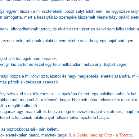
ója legyen, hiszen a miniszterelnöki poszt súlyt adott neki, és legyőzése súly
et támogatta, mert a kesztyűbáb szerepére kiszemelt Mesterházy önálló életr
enki elfogadhatónak tartott, de akiért azért túlzottan senki sem lelkesedett a
ezdeni vele, mígcsak valaki el nem hitette vele, hogy egy saját párt igen
ögött álló tömegek nem léteznek.
virtigli kis pártot és ezzel egy felülmúlhatatlan mutatványt hajtott végre:
majd hozza a milliónyi szavazatot és nagy meglepetés lehetett számára, mik
 más pártok elkötelezett szavazói.
nyezések el szokták cseszni – a nyakába ültetett egy politikai ambíciókkal
rábban már megpróbált a könnyű drogok híveinek hátán felevickélni a politika 
t a mögötte álló erő.
magának egy íróasztalt és beülve mögé kinevezte magát vezetőnek, majd - 
ésért a föníciaiak találmányát felhasználva fejezte ki háláját.
 az osztozkodásnál - párt kellett.
ökjelentéktelen pártot, melynek tagjai
ő, a Gyula, meg az Ottó - a Tótottó.