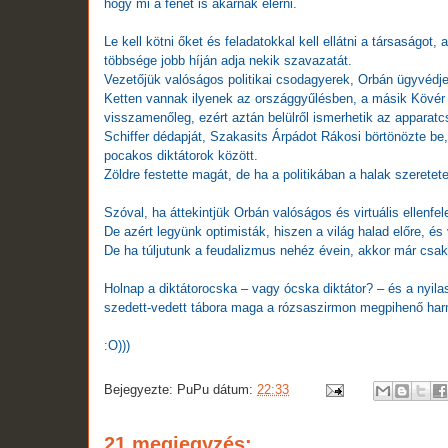
hogy mi a fenét is akarnak elérni.
Le kell kötni őket és feladatokkal kell ellátni a társaságot
többsége jobb híján adja nekik szavazatát.
Vezetőjük valóságos politikai csodagyerek, Orbán ügyvédje,
Ketten vannak ilyenek az országgyűlésben, a másik Kövér 
visszamenőleg, ezért aztán belülről ismerhetik az apparatcs
Schiffer dédapját, Szakasits Árpádot Rákosi börtönözte be,
pocakos diktátorok között.
Zöldre festette magát, de ha a politikában a halak szeretet
Szóval, ha áttekintjük Orbán valóságos és virtuális ellenf
De azért legyünk optimisták, hiszen a világ halad előre, és
De ha túljutunk a feudalizmus nehéz évein, akkor már csa
Holnap a diktátorocska – vagy ócska diktátor? – és a nyila
szedett-vedett tábora maga a rózsaszirmon megpihenő h
:O)))
Bejegyezte:
PuPu
dátum:
22:33
21 megjegyzés: