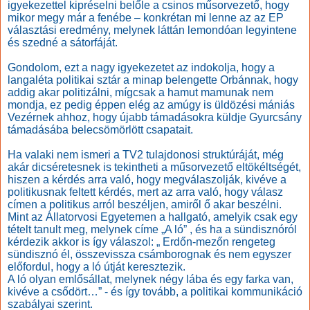
igyekezettel kipréselni belőle a csinos műsorvezető, hogy
mikor megy már a fenébe – konkrétan mi lenne az az EP
választási eredmény, melynek láttán lemondóan legyintene
és szedné a sátorfáját.
Gondolom, ezt a nagy igyekezetet az indokolja, hogy a
langaléta politikai sztár a minap belengette Orbánnak, hogy
addig akar politizálni, mígcsak a hamut mamunak nem
mondja, ez pedig éppen elég az amúgy is üldözési mániás
Vezérnek ahhoz, hogy újabb támadásokra küldje Gyurcsány
támadásába belecsömörlött csapatait.
Ha valaki nem ismeri a TV2 tulajdonosi struktúráját, még
akár dicséretesnek is tekintheti a műsorvezető eltökéltségét,
hiszen a kérdés arra való, hogy megválaszolják, kivéve a
politikusnak feltett kérdés, mert az arra való, hogy válasz
címen a politikus arról beszéljen, amiről ő akar beszélni.
Mint az Állatorvosi Egyetemen a hallgató, amelyik csak egy
tételt tanult meg, melynek címe „A ló” , és ha a sündisznóról
kérdezik akkor is így válaszol: „ Erdőn-mezőn rengeteg
sündisznó él, összevissza csámborognak és nem egyszer
előfordul, hogy a ló útját keresztezik.
A ló olyan emlősállat, melynek négy lába és egy farka van,
kivéve a csődört…” - és így tovább, a politikai kommunikáció
szabályai szerint.