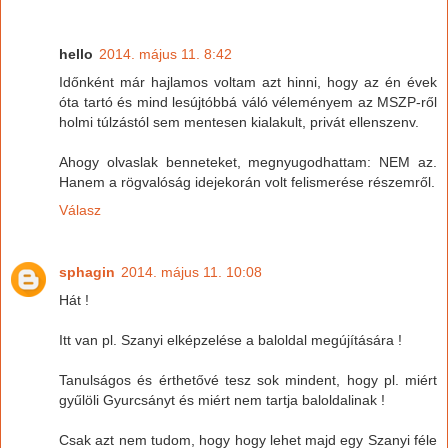
hello
2014. május 11. 8:42
Időnként már hajlamos voltam azt hinni, hogy az én évek
óta tartó és mind lesújtóbbá váló véleményem az MSZP-ről
holmi túlzástól sem mentesen kialakult, privát ellenszenv.
Ahogy olvaslak benneteket, megnyugodhattam: NEM az.
Hanem a rögvalóság idejekorán volt felismerése részemről.
Válasz
sphagin
2014. május 11. 10:08
Hát !
Itt van pl. Szanyi elképzelése a baloldal megújítására !
Tanulságos és érthetővé tesz sok mindent, hogy pl. miért
gyűlöli Gyurcsányt és miért nem tartja baloldalinak !
Csak azt nem tudom, hogy hogy lehet majd egy Szanyi féle