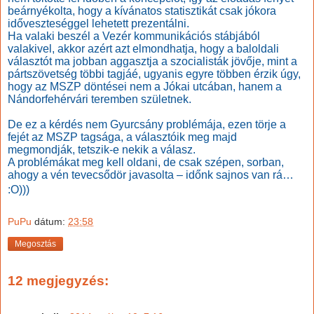
beárnyékolta, hogy a kívánatos statisztikát csak jókora
időveszteséggel lehetett prezentálni.
Ha valaki beszél a Vezér kommunikációs stábjából
valakivel, akkor azért azt elmondhatja, hogy a baloldali
választót ma jobban aggasztja a szocialisták jövője, mint a
pártszövetség többi tagjáé, ugyanis egyre többen érzik úgy,
hogy az MSZP döntései nem a Jókai utcában, hanem a
Nándorfehérvári teremben születnek.
De ez a kérdés nem Gyurcsány problémája, ezen törje a
fejét az MSZP tagsága, a választóik meg majd
megmondják, tetszik-e nekik a válasz.
A problémákat meg kell oldani, de csak szépen, sorban,
ahogy a vén tevecsődör javasolta – időnk sajnos van rá…
:O)))
PuPu
dátum:
23:58
Megosztás
12 megjegyzés: