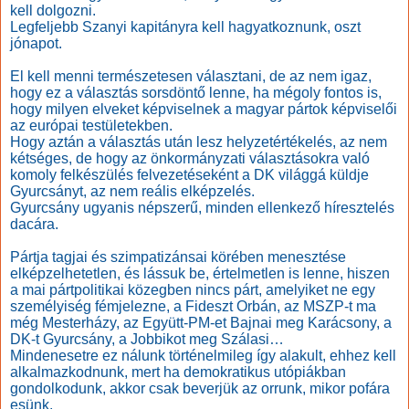
kell dolgozni.
Legfeljebb Szanyi kapitányra kell hagyatkoznunk, oszt
jónapot.
El kell menni természetesen választani, de az nem igaz,
hogy ez a választás sorsdöntő lenne, ha mégoly fontos is,
hogy milyen elveket képviselnek a magyar pártok képviselői
az európai testületekben.
Hogy aztán a választás után lesz helyzetértékelés, az nem
kétséges, de hogy az önkormányzati választásokra való
komoly felkészülés felvezetéseként a DK világgá küldje
Gyurcsányt, az nem reális elképzelés.
Gyurcsány ugyanis népszerű, minden ellenkező híresztelés
dacára.
Pártja tagjai és szimpatizánsai körében menesztése
elképzelhetetlen, és lássuk be, értelmetlen is lenne, hiszen
a mai pártpolitikai közegben nincs párt, amelyiket ne egy
személyiség fémjelezne, a Fideszt Orbán, az MSZP-t ma
még Mesterházy, az Együtt-PM-et Bajnai meg Karácsony, a
DK-t Gyurcsány, a Jobbikot meg Szálasi…
Mindenesetre ez nálunk történelmileg így alakult, ehhez kell
alkalmazkodnunk, mert ha demokratikus utópiákban
gondolkodunk, akkor csak beverjük az orrunk, mikor pofára
esünk.