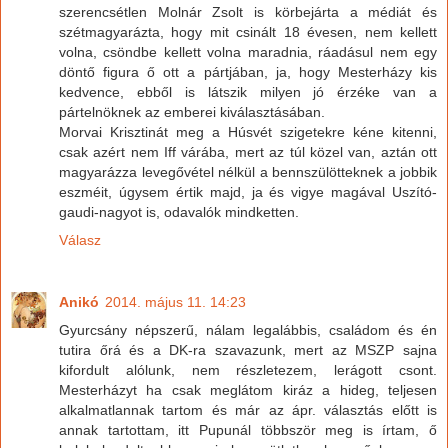
szerencsétlen Molnár Zsolt is körbejárta a médiát és
szétmagyarázta, hogy mit csinált 18 évesen, nem kellett
volna, csöndbe kellett volna maradnia, ráadásul nem egy
döntő figura ő ott a pártjában, ja, hogy Mesterházy kis
kedvence, ebből is látszik milyen jó érzéke van a
pártelnöknek az emberei kiválasztásában.
Morvai Krisztinát meg a Húsvét szigetekre kéne kitenni,
csak azért nem Iff várába, mert az túl közel van, aztán ott
magyarázza levegővétel nélkül a bennszülötteknek a jobbik
eszméit, úgysem értik majd, ja és vigye magával Uszító-
gaudi-nagyot is, odavalók mindketten.
Válasz
Anikó
2014. május 11. 14:23
Gyurcsány népszerű, nálam legalábbis, családom és én
tutira őrá és a DK-ra szavazunk, mert az MSZP sajna
kifordult alólunk, nem részletezem, lerágott csont.
Mesterházyt ha csak meglátom kiráz a hideg, teljesen
alkalmatlannak tartom és már az ápr. választás előtt is
annak tartottam, itt Pupunál többször meg is írtam, ő