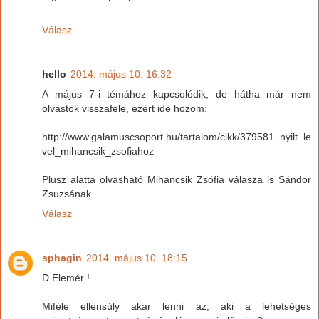
Válasz
hello
2014. május 10. 16:32
A május 7-i témához kapcsolódik, de hátha már nem
olvastok visszafele, ezért ide hozom:
http://www.galamuscsoport.hu/tartalom/cikk/379581_nyilt_le
vel_mihancsik_zsofiahoz
Plusz alatta olvasható Mihancsik Zsófia válasza is Sándor
Zsuzsának.
Válasz
sphagin
2014. május 10. 18:15
D.Elemér !
Miféle ellensúly akar lenni az, aki a lehetséges