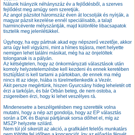
Nálunk hiányzik néhányszáz év a fejlődésből, a szerves
fejlődést meg amúgy sem szeretjük.
Az angol pázsitot háromszáz éven át locsolják és nyírják, a
magyar pázsit kezelése ennél speciálisabb, a talajt
harmincévente mélyszántják, majd különféle libacsapatok
tisztelik meg jelenlétükkel.
Úgyhogy, ha egy pártnak akad egy népszerű vezetője, akkor
arra úgy kell vigyázni, mint a hímes tojásra, mert helyette
nemigen lehet találni másikat, még ha az önjelöltek
tolonganak is a pályán.
Az kétségtelen, hogy az önkormányzati választások után
komoly helyzetelemzésbe kell kezdeni és ennek keretében
tisztújítást is kell tartami a pártokban, de ennek ma még
nincs itt az ideje, hiába is türelmetlenkedik a Vezér.
Akit persze megértünk, hiszen Gyurcsány hideg leheletét ott
érzi a tarkóján, és bár Orbán beteg, de nem ostoba, a
zsigereiben érzi, hogy ki lehet veszélyes rá.
Mindenesetre a beszélgetésben meg szerették volna
mutatni, hogy a nép azt gondolja, hogy az EP választás
során a DK és Bajnai pártjának sorsa dőlhet el, míg az
MSZP helyzete szilárd.
Nem túl jól sikerült az akció, a grafikáért felelős munkatárs
nem töltötte fel időben a koncepciót, így az előadás fényét