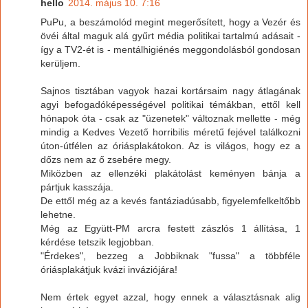
hello
2014. május 10. 7:16
PuPu, a beszámolód megint megerősített, hogy a Vezér és
övéi által maguk alá gyűrt média politikai tartalmú adásait -
így a TV2-ét is - mentálhigiénés meggondolásból gondosan
kerüljem.
Sajnos tisztában vagyok hazai kortársaim nagy átlagának
agyi befogadóképességével politikai témákban, ettől kell
hónapok óta - csak az "üzenetek" változnak mellette - még
mindig a Kedves Vezető horribilis méretű fejével találkozni
úton-útfélen az óriásplakátokon. Az is világos, hogy ez a
dőzs nem az ő zsebére megy.
Miközben az ellenzéki plakátolást keményen bánja a
pártjuk kasszája.
De ettől még az a kevés fantáziadúsabb, figyelemfelkeltőbb
lehetne.
Még az Együtt-PM arcra festett zászlós 1 állítása, 1
kérdése tetszik legjobban.
"Érdekes", bezzeg a Jobbiknak "fussa" a többféle
óriásplakátjuk kvázi inváziójára!
Nem értek egyet azzal, hogy ennek a választásnak alig