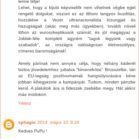
lenne tétje!
Lehet, hogy a kijutó képviselők nem vihetnek végbe eget
rengető dolgokat, viszont ez az itthoni langyos buzdítás,
hozzátéve a Vezér ultranacionalista lózungjait és
hazugságait (akác meg más ügyekben), tovább növeli
itthon az euroszkeptikusok számát, és jól megágyaz a
Jobbik-féle komplett agyrém "tagok legyünk vagy
szabadok", az országra valóságosan életveszélyes,
címeres baromságának!
Amely pártnak nem annyira célja, hogy néhány káderét
biztos jövedelemhez juttatva "kimenekítse" Brüsszelbe, tán
az EU-tagság pozitívumainak hangsúlyozására kéne
jobban kihegyeznie a kampányát. Tudom, minden pénzbe
kerül. A plakátok ára is fideszék zsebébe megy. Hát akkor
más módokon.
Válasz
sphagin
2014. május 10. 8:24
Kedves PuPu !