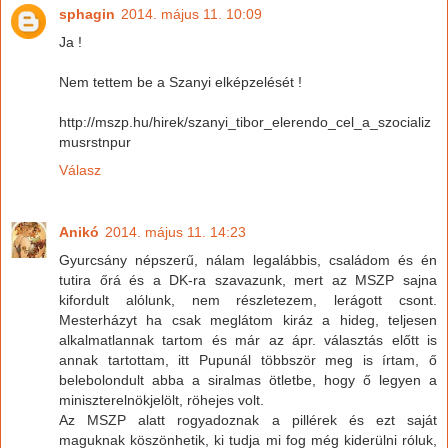
sphagin
2014. május 11. 10:09
Ja !
Nem tettem be a Szanyi elképzelését !
http://mszp.hu/hirek/szanyi_tibor_elerendo_cel_a_szocializ
musrstnpur
Válasz
Anikó
2014. május 11. 14:23
Gyurcsány népszerű, nálam legalábbis, családom és én
tutira őrá és a DK-ra szavazunk, mert az MSZP sajna
kifordult alólunk, nem részletezem, lerágott csont.
Mesterházyt ha csak meglátom kiráz a hideg, teljesen
alkalmatlannak tartom és már az ápr. választás előtt is
annak tartottam, itt Pupunál többször meg is írtam, ő
belebolondult abba a siralmas ötletbe, hogy ő legyen a
miniszterelnökjelölt, röhejes volt.
Az MSZP alatt rogyadoznak a pillérek és ezt saját
maguknak köszönhetik, ki tudja mi fog még kiderülni róluk,