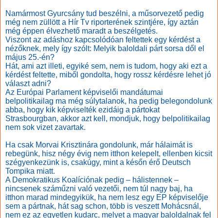
Namármost Gyurcsány tud beszélni, a műsorvezető pedig
még nem züllött a Hír Tv riporterének szintjére, így aztán
még éppen élvezhető maradt a beszélgetés.
Viszont az adáshoz kapcsolódóan feltettek egy kérdést a
nézőknek, mely így szólt: Melyik baloldali párt sorsa dől el
május 25.-én?
Hát, ami azt illeti, egyiké sem, nem is tudom, hogy aki ezt a
kérdést feltette, miből gondolta, hogy rossz kérdésre lehet jó
választ adni?
Az Európai Parlament képviselői mandátumai
belpolitikailag ma még súlytalanok, ha pedig belegondolunk
abba, hogy kik képviselték ezidáig a pártokat
Strasbourgban, akkor azt kell, mondjuk, hogy belpolitikailag
nem sok vizet zavartak.
Ha csak Morvai Krisztinára gondolunk, már hálaimát is
rebegünk, hisz négy évig nem itthon kelepelt, ellenben kicsit
szégyenkezünk is, csakúgy, mint a későn érő Deutsch
Tompika miatt.
A Demokratikus Koalíciónak pedig – hálistennek –
nincsenek száműzni való vezetői, nem túl nagy baj, ha
itthon marad mindegyikük, ha nem lesz egy EP képviselője
sem a pártnak, hát sag schon, több is veszett Mohácsnál,
nem ez az egyetlen kudarc, melyet a magyar baloldalnak fel