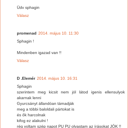
Üdv sphagin
Válasz
promenad
2014. május 10. 11:30
Sphagin !
Mindenben igazad van !!
Válasz
D .Elemér
2014. május 10. 16:31
Sphagin
szerintem meg kicsit nem jól látod igenis ellensulyok
akarnak lenni
Gyurcsányt állandóan támadják
meg a többi baloldali pártokat is
és ők harcolnak
kifog ez alakulni !
rég voltam szép napot PU PU olvastam az írásokat JÓK !!