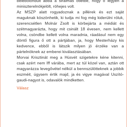
belebolondult abba a siralmas ötletbe, hogy ő legyen a
miniszterelnökjelölt, röhejes volt.
Az MSZP alatt rogyadoznak a pillérek és ezt saját
maguknak köszönhetik, ki tudja mi fog még kiderülni róluk,
szerencsétlen Molnár Zsolt is körbejárta a médiát és
szétmagyarázta, hogy mit csinált 18 évesen, nem kellett
volna, csöndbe kellett volna maradnia, ráadásul nem egy
döntő figura ő ott a pártjában, ja, hogy Mesterházy kis
kedvence, ebből is látszik milyen jó érzéke van a
pártelnöknek az emberei kiválasztásában.
Morvai Krisztinát meg a Húsvét szigetekre kéne kitenni,
csak azért nem Iff várába, mert az túl közel van, aztán ott
magyarázza levegővétel nélkül a bennszülötteknek a jobbik
eszméit, úgysem értik majd, ja és vigye magával Uszító-
gaudi-nagyot is, odavalók mindketten.
Válasz