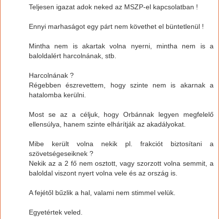
Teljesen igazat adok neked az MSZP-el kapcsolatban !
Ennyi marhaságot egy párt nem követhet el büntetlenül !
Mintha nem is akartak volna nyerni, mintha nem is a
baloldalért harcolnának, stb.
Harcolnának ?
Régebben észrevettem, hogy szinte nem is akarnak a
hatalomba kerülni.
Most se az a céljuk, hogy Orbánnak legyen megfelelő
ellensúlya, hanem szinte elhárítják az akadályokat.
Mibe került volna nekik pl. frakciót biztosítani a
szövetségeseiknek ?
Nekik az a 2 fő nem osztott, vagy szorzott volna semmit, a
baloldal viszont nyert volna vele és az ország is.
A fejétől bűzlik a hal, valami nem stimmel velük.
Egyetértek veled.