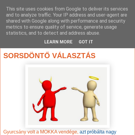
This site uses cookies from Google to deliver its services
and to analyze traffic. Your IP address and user-agent are
shared with Google along with performance and security
metrics to ensure quality of service, generate usage
statistics, and to detect and address abuse.
▼
LEARN MORE
GOT IT
2014. május 9., péntek
SORSDÖNTŐ VÁLASZTÁS
Gyurcsány volt a MOKKA vendége,
azt próbálta nagy