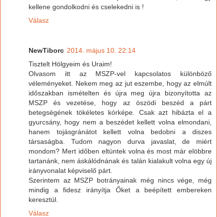
kellene gondolkodni és cselekedni is !
Válasz
NewTiborc
2014. május 10. 22:14
Tisztelt Hölgyeim és Uraim!
Olvasom itt az MSZP-vel kapcsolatos különböző
véleményeket. Nekem meg az jut eszembe, hogy az elmúlt
időszakban ismételten és újra meg újra bizonyította az
MSZP és vezetése, hogy az öszödi beszéd a párt
betegségének tökéletes kórképe. Csak azt hibázta el a
gyurcsány, hogy nem a beszédet kellett volna elmondani,
hanem tojásgránátot kellett volna bedobni a diszes
társaságba. Tudom nagyon durva javaslat, de miért
mondom? Mert időben eltüntek volna és most már elöbbre
tartanánk, nem áskálódnának és talán kialakult volna egy új
irányvonalat képviselő párt.
Szerintem az MSZP botrányainak még nincs vége, még
mindig a fidesz irányítja Őket a beépített embereken
keresztül.
Válasz