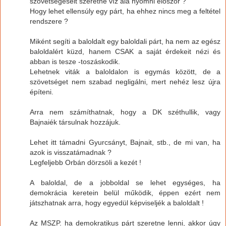
szövetségeseit szeretné víz alá nyomni először ?
Hogy lehet ellensúly egy párt, ha ehhez nincs meg a feltétel
rendszere ?
Miként segíti a baloldalt egy baloldali párt, ha nem az egész
baloldalért küzd, hanem CSAK a saját érdekeit nézi és
abban is tesze -toszáskodik.
Lehetnek viták a baloldalon is egymás között, de a
szövetséget nem szabad negligálni, mert nehéz lesz újra
építeni.
Arra nem számíthatnak, hogy a DK széthullik, vagy
Bajnaiék társulnak hozzájuk.
Lehet itt támadni Gyurcsányt, Bajnait, stb., de mi van, ha
azok is visszatámadnak ?
Legfeljebb Orbán dörzsöli a kezét !
A baloldal, de a jobboldal se lehet egységes, ha
demokrácia keretein belül működik, éppen ezért nem
játszhatnak arra, hogy egyedül képviseljék a baloldalt !
Az MSZP. ha demokratikus párt szeretne lenni, akkor úgy