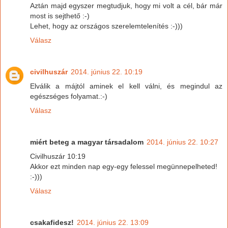
Aztán majd egyszer megtudjuk, hogy mi volt a cél, bár már
most is sejthető :-)
Lehet, hogy az országos szerelemtelenítés :-)))
Válasz
civilhuszár
2014. június 22. 10:19
Elválik a májtól aminek el kell válni, és megindul az
egészséges folyamat.:-)
Válasz
miért beteg a magyar társadalom
2014. június 22. 10:27
Civilhuszár 10:19
Akkor ezt minden nap egy-egy felessel megünnepelheted!
:-)))
Válasz
csakafidesz!
2014. június 22. 13:09