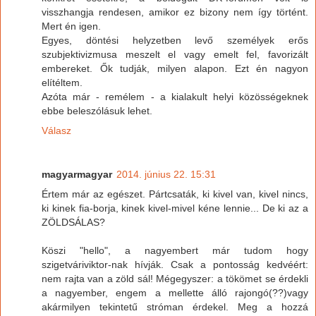
visszhangja rendesen, amikor ez bizony nem így történt.
Mert én igen.
Egyes, döntési helyzetben levő személyek erős
szubjektivizmusa meszelt el vagy emelt fel, favorizált
embereket. Ők tudják, milyen alapon. Ezt én nagyon
elítéltem.
Azóta már - remélem - a kialakult helyi közösségeknek
ebbe beleszólásuk lehet.
Válasz
magyarmagyar
2014. június 22. 15:31
Értem már az egészet. Pártcsaták, ki kivel van, kivel nincs,
ki kinek fia-borja, kinek kivel-mivel kéne lennie... De ki az a
ZÖLDSÁLAS?
Köszi "hello", a nagyembert már tudom hogy
szigetváriviktor-nak hívják. Csak a pontosság kedvéért:
nem rajta van a zöld sál! Mégegyszer: a tökömet se érdekli
a nagyember, engem a mellette álló rajongó(??)vagy
akármilyen tekintetű stróman érdekel. Meg a hozzá