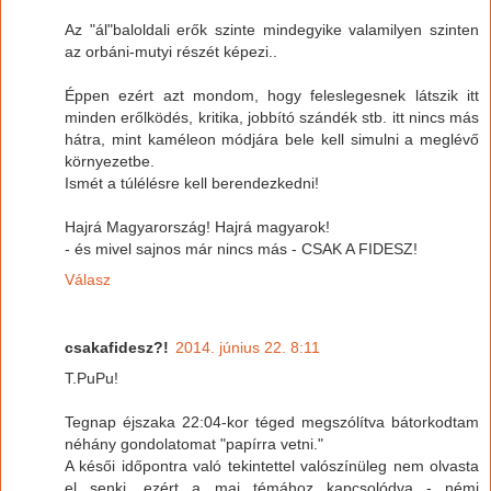
Az "ál"baloldali erők szinte mindegyike valamilyen szinten
az orbáni-mutyi részét képezi..
Éppen ezért azt mondom, hogy feleslegesnek látszik itt
minden erőlködés, kritika, jobbító szándék stb. itt nincs más
hátra, mint kaméleon módjára bele kell simulni a meglévő
környezetbe.
Ismét a túlélésre kell berendezkedni!
Hajrá Magyarország! Hajrá magyarok!
- és mivel sajnos már nincs más - CSAK A FIDESZ!
Válasz
csakafidesz?!
2014. június 22. 8:11
T.PuPu!
Tegnap éjszaka 22:04-kor téged megszólítva bátorkodtam
néhány gondolatomat "papírra vetni."
A késői időpontra való tekintettel valószínüleg nem olvasta
el senki, ezért a mai témához kapcsolódva - némi