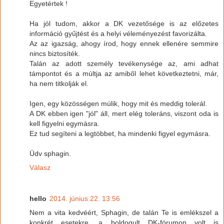
Egyetértek !
Ha jól tudom, akkor a DK vezetősége is az előzetes
információ gyűjtést és a helyi véleményezést favorizálta.
Az az igazság, ahogy írod, hogy ennek ellenére semmire
nincs biztosíték.
Talán az adott személy tevékenysége az, ami adhat
támpontot és a múltja az amiből lehet következtetni, már,
ha nem titkolják el.
Igen, egy közösségen múlik, hogy mit és meddig tolerál.
A DK ebben igen "jól" áll, mert elég toleráns, viszont oda is
kell figyelni egymásra.
Ez tud segíteni a legtöbbet, ha mindenki figyel egymásra.
Üdv sphagin.
Válasz
hello
2014. június 22. 13:56
Nem a vita kedvéért, Sphagin, de talán Te is emlékszel a
konkrét esetekre, a boldogult DK-fórumon volt is