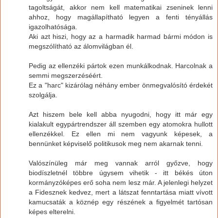
tagoltságát, akkor nem kell matematikai zseninek lenni
ahhoz, hogy magállapítható legyen a fenti tényállás
igazolhatósága.
Aki azt hiszi, hogy az a harmadik harmad bármi módon is
megszólítható az álomvilágban él.
Pedig az ellenzéki pártok ezen munkálkodnak. Harcolnak a
semmi megszerzéséért.
Ez a "harc" kizárólag néhány ember önmegvalósító érdekét
szolgálja.
Azt hiszem bele kell abba nyugodni, hogy itt már egy
kialakult egypártrendszer áll szemben egy atomokra hullott
ellenzékkel. Ez ellen mi nem vagyunk képesek, a
bennünket képviselő politikusok meg nem akarnak tenni.
Valószínüleg már meg vannak arról győzve, hogy
biodíszletnél többre úgysem vihetik - itt békés úton
kormányzóképes erő soha nem lesz már. A jelenlegi helyzet
a Fidesznek kedvez, mert a látszat fenntartása miatt vívott
kamucsaták a köznép egy részének a figyelmét tartósan
képes elterelni.