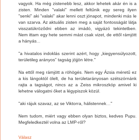
vagyok. Ha még zistenebb lesz, akkor lehetek akár én is a
zisten. Minden "valaki" mellett feltűnik egy sereg ilyen
"senki" aki "valaki" akar lenni oszt jónapot, mindenki más le
van szarva. Az aktuális zisten meg a saját fontosságát látja
visszatükröződni ebben az imádó, vigyázó tekintetben.
Nem ittam egy hete semmi mást csak vizet, de ettől rámjött
a hányás...
"a hivatalos indoklás szerint azért, hogy „kiegyensúlyozott,
területileg arányos” tagság jöjjön létre."
Na ettől meg rámjött a röhögés. Nem egy Ázsia méretű ez
a kis lángoktól ölelt, de ha területarányosan szétszórnánk
rajta a tagságot, nincs az a Zeiss mikroszkóp amivel ki
lehetne válogatni őket a légypiszok közül.
"aki rájuk szavaz, az se Viktorra, hálistennek…"
Nem tudom, miért vagy ebben olyan biztos, kedves Pupu.
Megfeledkeztél volna az LMP-ről?
Válasz