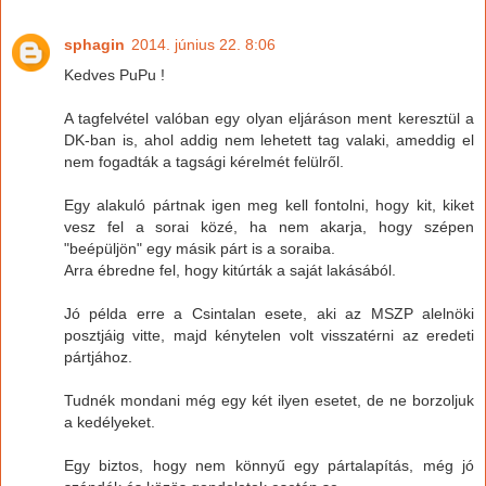
sphagin
2014. június 22. 8:06
Kedves PuPu !
A tagfelvétel valóban egy olyan eljáráson ment keresztül a
DK-ban is, ahol addig nem lehetett tag valaki, ameddig el
nem fogadták a tagsági kérelmét felülről.
Egy alakuló pártnak igen meg kell fontolni, hogy kit, kiket
vesz fel a sorai közé, ha nem akarja, hogy szépen
"beépüljön" egy másik párt is a soraiba.
Arra ébredne fel, hogy kitúrták a saját lakásából.
Jó példa erre a Csintalan esete, aki az MSZP alelnöki
posztjáig vitte, majd kénytelen volt visszatérni az eredeti
pártjához.
Tudnék mondani még egy két ilyen esetet, de ne borzoljuk
a kedélyeket.
Egy biztos, hogy nem könnyű egy pártalapítás, még jó