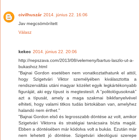
civilhuszár
2014. június 22. 16:06
Jav megcsömörített
Válasz
kekec
2014. június 22. 20:06
http://nepszava.com/2013/08/velemeny/bartus-laszlo-ut-a-
bukashoz.html
"Bajnai Gordon esetében nem vonatkoztathatunk el attól,
hogy Szigetvári Viktor személyében kiválasztotta a
rendszerváltás utáni magyar közélet egyik legkártékonyabb
figuráját, aki egy típust is megtestesít. A “politológusoknak”
azt a típusát, amely a maga szakmai bikkfanyelvével
elhiteti, hogy valami titkos tudás birtokában van, amelyhez
halandó nem érthet."
"Bajnai Gordon első és legrosszabb döntése az volt, amikor
Szigetvári Viktorra és stratégiai tanácsaira bízta magát.
Ebben a döntésében már kódolva volt a bukás. Ezután már
nem lehetett jó döntése. Szigetvári ideológusi szerepe