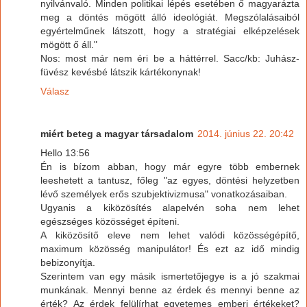
nyilvánvaló. Minden politikai lépés esetében ő magyarázta
meg a döntés mögött álló ideológiát. Megszólalásaiból
egyértelműnek látszott, hogy a stratégiai elképzelések
mögött ő áll."
Nos: most már nem éri be a háttérrel. Sacc/kb: Juhász-
füvész kevésbé látszik kártékonynak!
Válasz
miért beteg a magyar társadalom
2014. június 22. 20:42
Hello 13:56
Én is bízom abban, hogy már egyre több embernek
leeshetett a tantusz, főleg "az egyes, döntési helyzetben
lévő személyek erős szubjektivizmusa" vonatkozásaiban.
Ugyanis a kiközösítés alapelvén soha nem lehet
egészséges közösséget építeni.
A kiközösítő eleve nem lehet valódi közösségépítő,
maximum közösség manipulátor! És ezt az idő mindig
bebizonyítja.
Szerintem van egy másik ismertetőjegye is a jó szakmai
munkának. Mennyi benne az érdek és mennyi benne az
érték? Az érdek felülírhat egyetemes emberi értékeket?