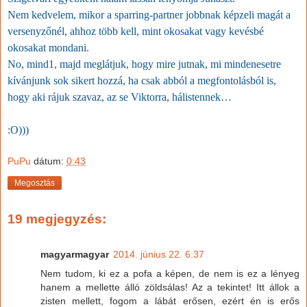
Nem kedvelem, mikor a sparring-partner jobbnak képzeli magát a
versenyzőnél, ahhoz több kell, mint okosakat vagy kevésbé
okosakat mondani.
No, mind1, majd meglátjuk, hogy mire jutnak, mi mindenesetre
kívánjunk sok sikert hozzá, ha csak abból a megfontolásból is,
hogy aki rájuk szavaz, az se Viktorra, hálistennek…
:O)))
PuPu
dátum:
0:43
Megosztás
19 megjegyzés:
magyarmagyar
2014. június 22. 6:37
Nem tudom, ki ez a pofa a képen, de nem is ez a lényeg
hanem a mellette álló zöldsálas! Az a tekintet! Itt állok a
zisten mellett, fogom a lábát erősen, ezért én is erős