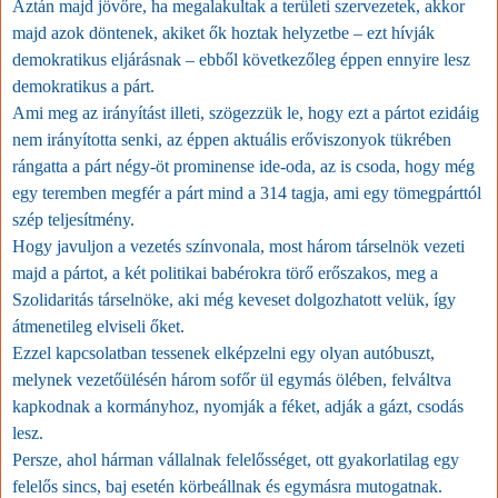
Aztán majd jövőre, ha megalakultak a területi szervezetek, akkor
majd azok döntenek, akiket ők hoztak helyzetbe – ezt hívják
demokratikus eljárásnak – ebből következőleg éppen ennyire lesz
demokratikus a párt.
Ami meg az irányítást illeti, szögezzük le, hogy ezt a pártot ezidáig
nem irányította senki, az éppen aktuális erőviszonyok tükrében
rángatta a párt négy-öt prominense ide-oda, az is csoda, hogy még
egy teremben megfér a párt mind a 314 tagja, ami egy tömegpárttól
szép teljesítmény.
Hogy javuljon a vezetés színvonala, most három társelnök vezeti
majd a pártot, a két politikai babérokra törő erőszakos, meg a
Szolidaritás társelnöke, aki még keveset dolgozhatott velük, így
átmenetileg elviseli őket.
Ezzel kapcsolatban tessenek elképzelni egy olyan autóbuszt,
melynek vezetőülésén három sofőr ül egymás ölében, felváltva
kapkodnak a kormányhoz, nyomják a féket, adják a gázt, csodás
lesz.
Persze, ahol hárman vállalnak felelősséget, ott gyakorlatilag egy
felelős sincs, baj esetén körbeállnak és egymásra mutogatnak.