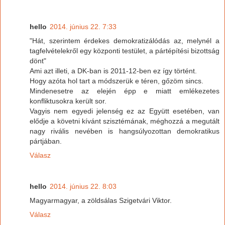
hello
2014. június 22. 7:33
"Hát, szerintem érdekes demokratizálódás az, melynél a
tagfelvételekről egy központi testület, a pártépítési bizottság
dönt"
Ami azt illeti, a DK-ban is 2011-12-ben ez így történt.
Hogy azóta hol tart a módszerük e téren, gőzöm sincs.
Mindenesetre az elején épp e miatt emlékezetes
konfliktusokra került sor.
Vagyis nem egyedi jelenség ez az Együtt esetében, van
elődje a követni kívánt szisztémának, méghozzá a megutált
nagy rivális nevében is hangsúlyozottan demokratikus
pártjában.
Válasz
hello
2014. június 22. 8:03
Magyarmagyar, a zöldsálas Szigetvári Viktor.
Válasz