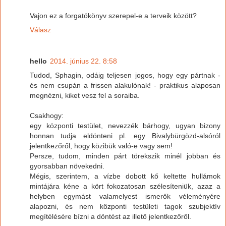
Vajon ez a forgatókönyv szerepel-e a terveik között?
Válasz
hello
2014. június 22. 8:58
Tudod, Sphagin, odáig teljesen jogos, hogy egy pártnak -
és nem csupán a frissen alakulónak! - praktikus alaposan
megnézni, kiket vesz fel a soraiba.
Csakhogy:
egy központi testület, nevezzék bárhogy, ugyan bizony
honnan tudja eldönteni pl. egy Bivalybürgözd-alsóról
jelentkezőről, hogy közibük való-e vagy sem!
Persze, tudom, minden párt törekszik minél jobban és
gyorsabban növekedni.
Mégis, szerintem, a vízbe dobott kő keltette hullámok
mintájára kéne a kört fokozatosan szélesíteniük, azaz a
helyben egymást valamelyest ismerők véleményére
alapozni, és nem központi testületi tagok szubjektív
megítélésére bízni a döntést az illető jelentkezőről.