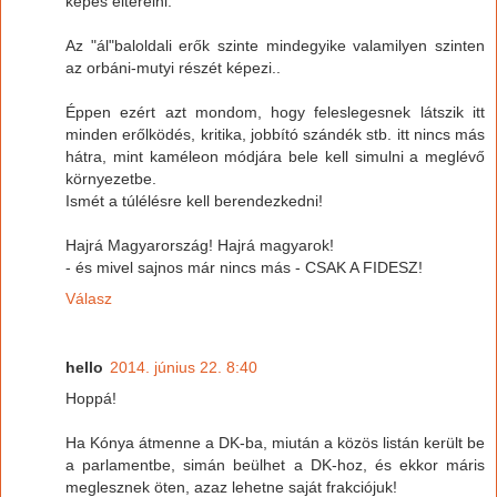
képes elterelni.
Az "ál"baloldali erők szinte mindegyike valamilyen szinten
az orbáni-mutyi részét képezi..
Éppen ezért azt mondom, hogy feleslegesnek látszik itt
minden erőlködés, kritika, jobbító szándék stb. itt nincs más
hátra, mint kaméleon módjára bele kell simulni a meglévő
környezetbe.
Ismét a túlélésre kell berendezkedni!
Hajrá Magyarország! Hajrá magyarok!
- és mivel sajnos már nincs más - CSAK A FIDESZ!
Válasz
hello
2014. június 22. 8:40
Hoppá!
Ha Kónya átmenne a DK-ba, miután a közös listán került be
a parlamentbe, simán beülhet a DK-hoz, és ekkor máris
meglesznek öten, azaz lehetne saját frakciójuk!