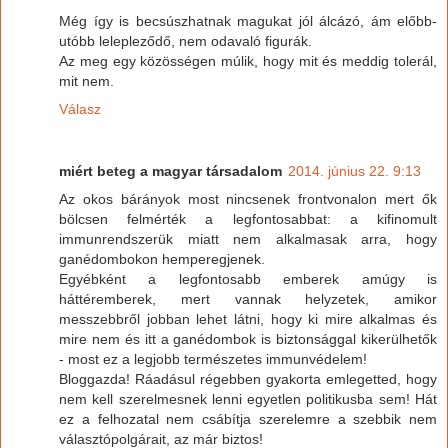
Még így is becsúszhatnak magukat jól álcázó, ám előbb-
utóbb lelepleződő, nem odavaló figurák.
Az meg egy közösségen múlik, hogy mit és meddig tolerál,
mit nem.
Válasz
miért beteg a magyar társadalom
2014. június 22. 9:13
Az okos bárányok most nincsenek frontvonalon mert ők
bölcsen felmérték a legfontosabbat: a kifinomult
immunrendszerük miatt nem alkalmasak arra, hogy
ganédombokon hemperegjenek.
Egyébként a legfontosabb emberek amúgy is
háttéremberek, mert vannak helyzetek, amikor
messzebbről jobban lehet látni, hogy ki mire alkalmas és
mire nem és itt a ganédombok is biztonsággal kikerülhetők
- most ez a legjobb természetes immunvédelem!
Bloggazda! Ráadásul régebben gyakorta emlegetted, hogy
nem kell szerelmesnek lenni egyetlen politikusba sem! Hát
ez a felhozatal nem csábítja szerelemre a szebbik nem
választópolgárait, az már biztos!