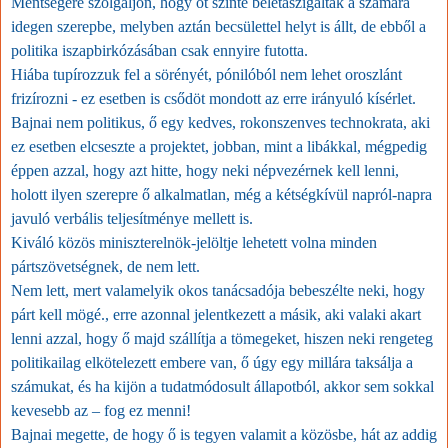
Mentségére szolgáljon, hogy őt szinte beletaszigálták a számára
idegen szerepbe, melyben aztán becsülettel helyt is állt, de ebből a
politika iszapbirkózásában csak ennyire futotta.
Hiába tupírozzuk fel a sörényét, pónilóból nem lehet oroszlánt
frizírozni - ez esetben is csődöt mondott az erre irányuló kísérlet.
Bajnai nem politikus, ő egy kedves, rokonszenves technokrata, aki
ez esetben elcseszte a projektet, jobban, mint a libákkal, mégpedig
éppen azzal, hogy azt hitte, hogy neki népvezérnek kell lenni,
holott ilyen szerepre ő alkalmatlan, még a kétségkívül napról-napra
javuló verbális teljesítménye mellett is.
Kiváló közös miniszterelnök-jelöltje lehetett volna minden
pártszövetségnek, de nem lett.
Nem lett, mert valamelyik okos tanácsadója bebeszélte neki, hogy
párt kell mögé., erre azonnal jelentkezett a másik, aki valaki akart
lenni azzal, hogy ő majd szállítja a tömegeket, hiszen neki rengeteg
politikailag elkötelezett embere van, ő úgy egy millára taksálja a
számukat, és ha kijön a tudatmódosult állapotból, akkor sem sokkal
kevesebb az – fog ez menni!
Bajnai megette, de hogy ő is tegyen valamit a közösbe, hát az addig