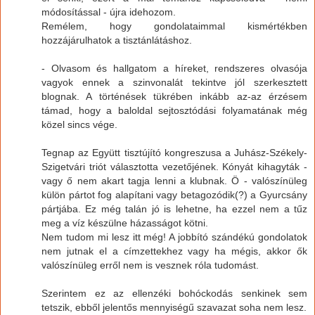
módosítással - újra idehozom.
Remélem, hogy gondolataimmal kismértékben
hozzájárulhatok a tisztánlátáshoz.
- Olvasom és hallgatom a híreket, rendszeres olvasója
vagyok ennek a szinvonalát tekintve jól szerkesztett
blognak. A történések tükrében inkább az-az érzésem
támad, hogy a baloldal sejtosztódási folyamatának még
közel sincs vége.
Tegnap az Együtt tisztújító kongreszusa a Juhász-Székely-
Szigetvári triót választotta vezetőjének. Kónyát kihagyták -
vagy ő nem akart tagja lenni a klubnak. Ö - valószínüleg
külön pártot fog alapítani vagy betagozódik(?) a Gyurcsány
pártjába. Ez még talán jó is lehetne, ha ezzel nem a tűz
meg a víz készülne házasságot kötni.
Nem tudom mi lesz itt még! A jobbító szándékú gondolatok
nem jutnak el a címzettekhez vagy ha mégis, akkor ők
valószínüleg erről nem is vesznek róla tudomást.
Szerintem ez az ellenzéki bohóckodás senkinek sem
tetszik, ebből jelentős mennyiségű szavazat soha nem lesz.