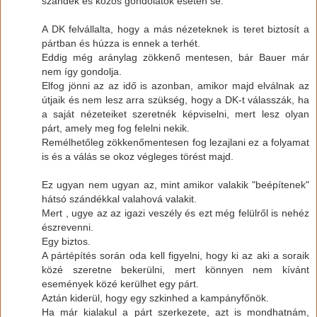
szándék és közös gondolatok esetén se.
A DK felvállalta, hogy a más nézeteknek is teret biztosít a
pártban és húzza is ennek a terhét.
Eddig még aránylag zökkenő mentesen, bár Bauer már
nem így gondolja.
Elfog jönni az az idő is azonban, amikor majd elválnak az
útjaik és nem lesz arra szükség, hogy a DK-t válasszák, ha
a saját nézeteiket szeretnék képviselni, mert lesz olyan
párt, amely meg fog felelni nekik.
Remélhetőleg zökkenőmentesen fog lezajlani ez a folyamat
is és a válás se okoz végleges törést majd.
Ez ugyan nem ugyan az, mint amikor valakik "beépítenek"
hátsó szándékkal valahová valakit.
Mert , ugye az az igazi veszély és ezt még felülről is nehéz
észrevenni.
Egy biztos.
A pártépítés során oda kell figyelni, hogy ki az aki a soraik
közé szeretne bekerülni, mert könnyen nem kívánt
események közé kerülhet egy párt.
Aztán kiderül, hogy egy szkinhed a kampányfőnök.
Ha már kialakul a párt szerkezete, azt is mondhatnám,