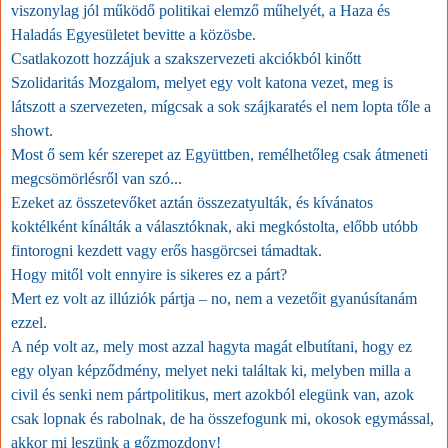
viszonylag jól működő politikai elemző műhelyét, a Haza és
Haladás Egyesületet bevitte a közösbe.
Csatlakozott hozzájuk a szakszervezeti akciókból kinőtt
Szolidaritás Mozgalom, melyet egy volt katona vezet, meg is
látszott a szervezeten, mígcsak a sok szájkaratés el nem lopta tőle a
showt.
Most ő sem kér szerepet az Együttben, remélhetőleg csak átmeneti
megcsömörlésről van szó...
Ezeket az összetevőket aztán összezatyulták, és kívánatos
koktélként kínálták a választóknak, aki megkóstolta, előbb utóbb
fintorogni kezdett vagy erős hasgörcsei támadtak.
Hogy mitől volt ennyire is sikeres ez a párt?
Mert ez volt az illúziók pártja – no, nem a vezetőit gyanúsítanám
ezzel.
A nép volt az, mely most azzal hagyta magát elbutítani, hogy ez
egy olyan képződmény, melyet neki találtak ki, melyben milla a
civil és senki nem pártpolitikus, mert azokból elegünk van, azok
csak lopnak és rabolnak, de ha összefogunk mi, okosok egymással,
akkor mi leszünk a gőzmozdony!