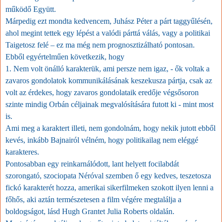
működő Együtt.
Márpedig ezt mondta kedvencem, Juhász Péter a párt taggyűlésén,
ahol megint tettek egy lépést a valódi párttá válás, vagy a politikai
Taigetosz felé – ez ma még nem prognosztizálható pontosan.
Ebből egyértelműen következik, hogy
1. Nem volt önálló karakterük, ami persze nem igaz, - ők voltak a
zavaros gondolatok kommunikálásának keszekusza pártja, csak az
volt az érdekes, hogy zavaros gondolataik eredője végsősoron
szinte mindig Orbán céljainak megvalósítására futott ki - mint most
is.
Ami meg a karaktert illeti, nem gondolnám, hogy nekik jutott ebből
kevés, inkább Bajnairól vélném, hogy politikailag nem eléggé
karakteres.
Pontosabban egy reinkarnálódott, lant helyett focilabdát
szorongató, szociopata Néróval szemben ő egy kedves, teszetosza
fickó karakterét hozza, amerikai sikerfilmeken szokott ilyen lenni a
főhős, aki aztán természetesen a film végére megtalálja a
boldogságot, lásd Hugh Grantet Julia Roberts oldalán.