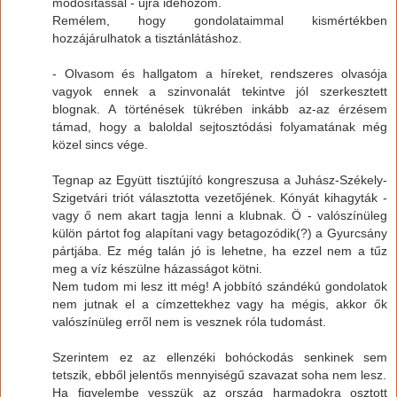
módosítással - újra idehozom.
Remélem, hogy gondolataimmal kismértékben
hozzájárulhatok a tisztánlátáshoz.
- Olvasom és hallgatom a híreket, rendszeres olvasója
vagyok ennek a szinvonalát tekintve jól szerkesztett
blognak. A történések tükrében inkább az-az érzésem
támad, hogy a baloldal sejtosztódási folyamatának még
közel sincs vége.
Tegnap az Együtt tisztújító kongreszusa a Juhász-Székely-
Szigetvári triót választotta vezetőjének. Kónyát kihagyták -
vagy ő nem akart tagja lenni a klubnak. Ö - valószínüleg
külön pártot fog alapítani vagy betagozódik(?) a Gyurcsány
pártjába. Ez még talán jó is lehetne, ha ezzel nem a tűz
meg a víz készülne házasságot kötni.
Nem tudom mi lesz itt még! A jobbító szándékú gondolatok
nem jutnak el a címzettekhez vagy ha mégis, akkor ők
valószínüleg erről nem is vesznek róla tudomást.
Szerintem ez az ellenzéki bohóckodás senkinek sem
tetszik, ebből jelentős mennyiségű szavazat soha nem lesz.
Ha figyelembe vesszük az ország harmadokra osztott