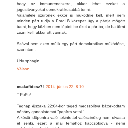
hogy az immunrendszere, akkor lehet ezeket a
jogosítványokat demokratikusabbá tenni.
Valamiféle szűrőnek ekkor is működnie kell, mert nem
minden párt tudja a Fradi B közepet úgy a pártja mögött
tudni, hogy közben nem lépteti be őket a pártba, de ha törni
zúzni kell, akkor ott vannak.
Szóval nem ezen múlik egy párt demokratikus működése,
szerintem.
Üdv sphagin.
Válasz
csakafidesz?!
2014. június 22. 8:10
T.PuPu!
Tegnap éjszaka 22:04-kor téged megszólítva bátorkodtam
néhány gondolatomat "papírra vetni."
A késői időpontra való tekintettel valószínüleg nem olvasta
el senki, ezért a mai témához kapcsolódva - némi