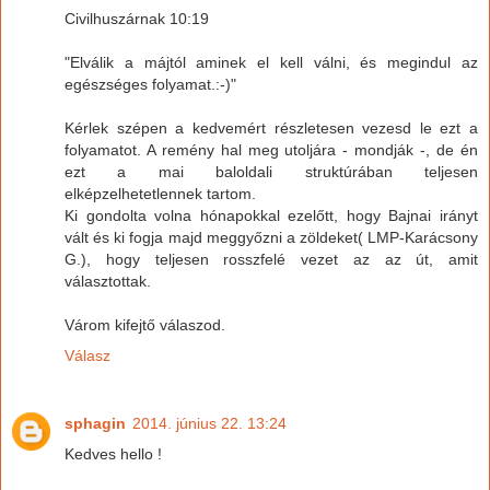
Civilhuszárnak 10:19
"Elválik a májtól aminek el kell válni, és megindul az
egészséges folyamat.:-)"
Kérlek szépen a kedvemért részletesen vezesd le ezt a
folyamatot. A remény hal meg utoljára - mondják -, de én
ezt a mai baloldali struktúrában teljesen
elképzelhetetlennek tartom.
Ki gondolta volna hónapokkal ezelőtt, hogy Bajnai irányt
vált és ki fogja majd meggyőzni a zöldeket( LMP-Karácsony
G.), hogy teljesen rosszfelé vezet az az út, amit
választottak.
Várom kifejtő válaszod.
Válasz
sphagin
2014. június 22. 13:24
Kedves hello !