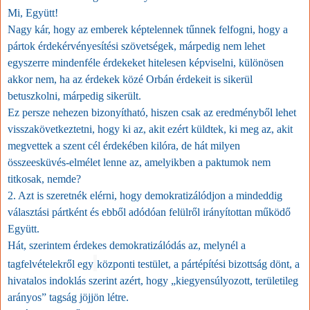
Mi, Együtt!
Nagy kár, hogy az emberek képtelennek tűnnek felfogni, hogy a
pártok érdekérvényesítési szövetségek, márpedig nem lehet
egyszerre mindenféle érdekeket hitelesen képviselni, különösen
akkor nem, ha az érdekek közé Orbán érdekeit is sikerül
betuszkolni, márpedig sikerült.
Ez persze nehezen bizonyítható, hiszen csak az eredményből lehet
visszakövetkeztetni, hogy ki az, akit ezért küldtek, ki meg az, akit
megvettek a szent cél érdekében kilóra, de hát milyen
összeesküvés-elmélet lenne az, amelyikben a paktumok nem
titkosak, nemde?
2. Azt is szeretnék elérni, hogy demokratizálódjon a mindeddig
választási pártként és ebből adódóan felülről irányítottan működő
Együtt.
Hát, szerintem érdekes demokratizálódás az, melynél a
tagfelvételekről egy
központi testület, a pártépítési bizottság dönt, a
hivatalos indoklás szerint azért, hogy „kiegyensúlyozott, területileg
arányos” tagság jöjjön létre.