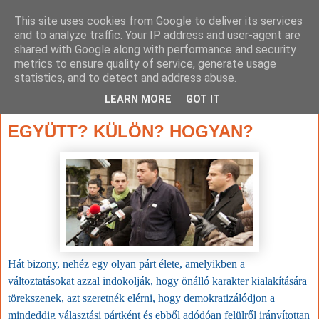
This site uses cookies from Google to deliver its services
and to analyze traffic. Your IP address and user-agent are
shared with Google along with performance and security
metrics to ensure quality of service, generate usage
statistics, and to detect and address abuse.
▼
LEARN MORE
GOT IT
2014. június 22., vasárnap
EGYÜTT? KÜLÖN? HOGYAN?
Hát bizony, nehéz egy olyan párt élete, amelyikben a
változtatásokat azzal indokolják, hogy önálló karakter kialakítására
törekszenek, azt szeretnék elérni, hogy demokratizálódjon a
mindeddig választási pártként és ebből adódóan felülről irányítottan