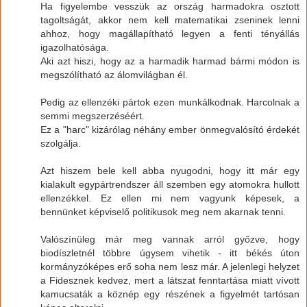
Ha figyelembe vesszük az ország harmadokra osztott
tagoltságát, akkor nem kell matematikai zseninek lenni
ahhoz, hogy magállapítható legyen a fenti tényállás
igazolhatósága.
Aki azt hiszi, hogy az a harmadik harmad bármi módon is
megszólítható az álomvilágban él.
Pedig az ellenzéki pártok ezen munkálkodnak. Harcolnak a
semmi megszerzéséért.
Ez a "harc" kizárólag néhány ember önmegvalósító érdekét
szolgálja.
Azt hiszem bele kell abba nyugodni, hogy itt már egy
kialakult egypártrendszer áll szemben egy atomokra hullott
ellenzékkel. Ez ellen mi nem vagyunk képesek, a
bennünket képviselő politikusok meg nem akarnak tenni.
Valószínüleg már meg vannak arról győzve, hogy
biodíszletnél többre úgysem vihetik - itt békés úton
kormányzóképes erő soha nem lesz már. A jelenlegi helyzet
a Fidesznek kedvez, mert a látszat fenntartása miatt vívott
kamucsaták a köznép egy részének a figyelmét tartósan