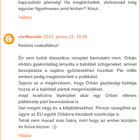
kapcsolódó jelenség! Ha megkérhetlek, elolvasnád még
egyszer figyelmesen,amit leírtam? Köszi...
Válasz
civilhuszár
2014. június 22. 16:05
Kedves csakafidesz!
Én sem tudok klasszikus receptet bemutatni mert, Orbán
elvtárs gyakorlatilag lenyúlta a baloldali szlogeneket, amivel
beszipkázta a sajátos győztesekhez húzókat. Pár millió
embert pedig megtömörített a politikától.
Sajnos az a megérzésem, hogy Orbán gazdasági buktája
hozza el a baloldali pártok megerősödését,
majd koalícióra lépésüket akár egy Orbán ellenes
jobbközép párt bevonásával is.
Van megint négy év a kifejlődésekhez. Persze rásegíthet az
ügyre az EU egyéb Orbánra kiszabott szankciója is.
Tehát nem marad más hátra, mint hogy az ember küzdjön
és bízva bízzon.:-))
Válasz