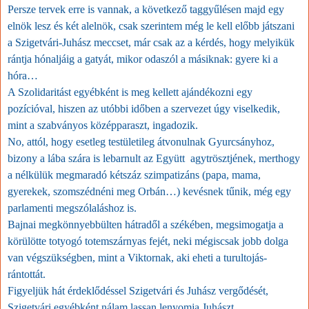
Persze tervek erre is vannak, a következő taggyűlésen majd egy
elnök lesz és két alelnök, csak szerintem még le kell előbb játszani
a Szigetvári-Juhász meccset, már csak az a kérdés, hogy melyikük
rántja hónaljáig a gatyát, mikor odaszól a másiknak: gyere ki a
hóra…
A Szolidaritást egyébként is meg kellett ajándékozni egy
pozícióval, hiszen az utóbbi időben a szervezet úgy viselkedik,
mint a szabványos középparaszt, ingadozik.
No, attól, hogy esetleg testületileg átvonulnak Gyurcsányhoz,
bizony a lába szára is lebarnult az Együtt
agytrösztjének, merthogy
a nélkülük megmaradó kétszáz szimpatizáns (papa, mama,
gyerekek, szomszédnéni meg Orbán…) kevésnek tűnik, még egy
parlamenti megszólaláshoz is.
Bajnai megkönnyebbülten hátradől a székében, megsimogatja a
körülötte totyogó totemszárnyas fejét, neki mégiscsak jobb dolga
van végszükségben, mint a Viktornak, aki eheti a turultojás-
rántottát.
Figyeljük hát érdeklődéssel Szigetvári és Juhász vergődését,
Szigetvári egyébként nálam lassan lenyomja Juhászt.