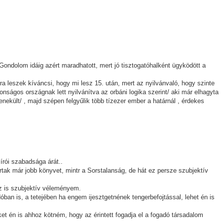
t.Gondolom idáig azért maradhatott, mert jó tisztogatóhalként ügyködött a
a leszek kíváncsi, hogy mi lesz 15. után, mert az nyilvánvaló, hogy szinte
nságos országnak lett nyilvánítva az orbáni logika szerint/ aki már elhagyta
nekült/ , majd szépen felgyűlik több tízezer ember a határnál , érdekes
 írói szabadsága árát..
tak már jobb könyvet, mintr a Sorstalanság, de hát ez persze szubjektív
ez is szubjektív véleményem.
an is, a tetejében ha engem ijesztgetnének tengerbefojtással, lehet én is
t én is ahhoz kötném, hogy az érintett fogadja el a fogadó társadalom