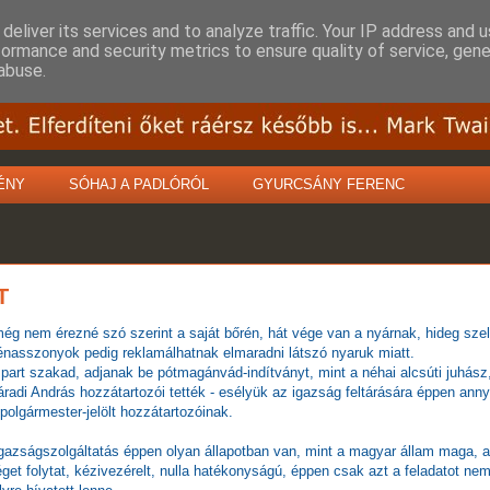
deliver its services and to analyze traffic. Your IP address and 
formance and security metrics to ensure quality of service, gen
abuse.
ÉNY
SÓHAJ A PADLÓRÓL
GYURCSÁNY FERENC
T
még nem érezné szó szerint a saját bőrén, hát vége van a nyárnak, hideg sze
vénasszonyok pedig reklamálhatnak elmaradni látszó nyaruk miatt.
part szakad, adjanak be pótmagánvád-indítványt, mint a néhai alcsúti juhász
adi András hozzátartozói tették - esélyük az igazság feltárására éppen anny
 polgármester-jelölt hozzátartozóinak.
gazságszolgáltatás éppen olyan állapotban van, mint a magyar állam maga, al
et folytat, kézivezérelt, nulla hatékonyságú, éppen csak azt a feladatot ne