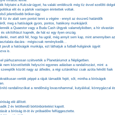
lyre hívatott lenne.
k folytatni a Kulcsár-ügyet, ha valaki emlékszik még tíz évvel ezelőtti dolgo
olitikai elit és a pártok vastagon érintettek voltak.
első jelentősebb bróker-ügy.
t tíz év alatt sem pontot tenni a végére - ennyit az ésszerű határidők
éről, meg a hatóságok gyors, pontos, hatékony munkájáról.
t lennék a Quaestor vagy a Buda Cash ühgyek valamelyikében, a hír olvastán
 és sikítófrászt kapnék, de hát ez egy ilyen ország.
enki, mert attól fél, hogy ha ugrál, még annyit sem kap, mint amennyiben az
asztalata dacára - mégiscsak reménykedik...
 javult a hatóságok munkája, ezt láthatjuk a futball-huligánok ügyét
zva is.
el párhuzamosan szétverték a Planetáriumot a Népligetben.
nák nem közvetítették helyszíni egyenes adásban a randalírozást, mint a
 a szereplők között nagy az átfedés, a régi sztárokhoz csak azóta felnőtt fiaik
kratikusan verték péppé a rájuk támadók fejét, sőt, mintha a bíróságok
en.
bénító randalírozókat a rendőrség lovasrohammal, kutyákkal, könnygázzal é
óság elé állított.
adik 2 év letöltendő börtönbüntetést kapott.
ását a bíróság öt-öt év próbaidőre felfüggesztette.