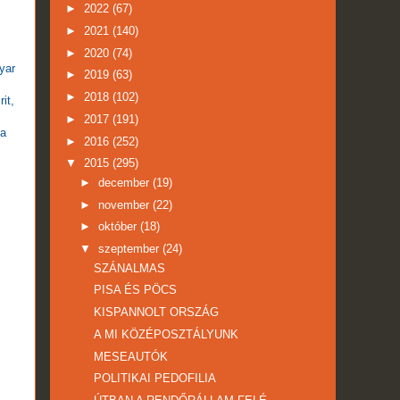
►
2022
(67)
►
2021
(140)
►
2020
(74)
yar
►
2019
(63)
►
2018
(102)
it,
►
2017
(191)
na
►
2016
(252)
▼
2015
(295)
►
december
(19)
►
november
(22)
►
október
(18)
▼
szeptember
(24)
SZÁNALMAS
PISA ÉS PÖCS
KISPANNOLT ORSZÁG
A MI KÖZÉPOSZTÁLYUNK
MESEAUTÓK
POLITIKAI PEDOFILIA