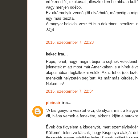
értékrendjét, szokásait, illeszkedjen be abba a kultú
vagy menjen odébb.
Ez akármelyik vendégtől elvárható, márpedig a mi
egy más tészta.
A magyar baloldal vesztét is a doktriner liberalizm
:O)))
2015. szeptember 7. 22:23
kekec írta...
Pupu, lehet, hogy megint bejön a sejtnek véletlenül 
jelenetek miatt most már Amerikában is a hírek élv
alaposabban foglalkozni velük. Azaz lehet (sőt bizt
menekült helyzetén segített. Az már más kérdés, 
Nekem is!
2015. szeptember 7. 22:34
pleinair
írta...
"A kis genyó a vesztét érzi, de olyan, mint a kisgye
éli, hiába vernek a fenekére, akkoris kijön a sarokbó
Évek óta figyelem a kisgenyót, mert személyiségéne
Küllemét tekintve látszik, hogy Kisgenyó alakját d