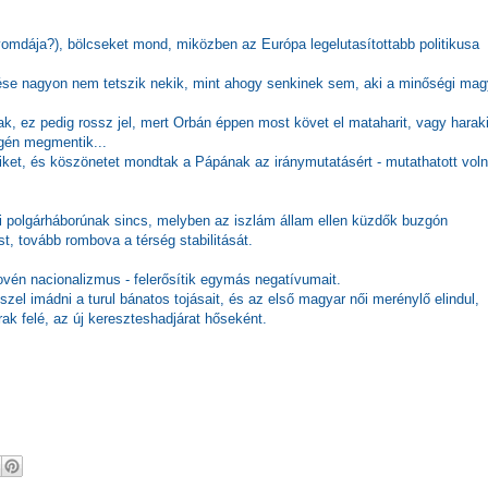
omdája?), bölcseket mond, miközben az Európa legelutasítottabb politikusa
lése nagyon nem tetszik nekik, mint ahogy senkinek sem, aki a minőségi mag
k, ez pedig rossz jel, mert Orbán éppen most követ el mataharit, vagy harakir
égén megmentik...
iket, és köszönetet mondtak a Pápának az iránymutatásért - mutathatott vol
i polgárháborúnak sincs, melyben az iszlám állam ellen küzdők buzgón
t, tovább rombova a térség stabilitását.
ovén nacionalizmus - felerősítik egymás negatívumait.
zel imádni a turul bánatos tojásait, és az első magyar női merénylő elindul,
rak felé, az új kereszteshadjárat hőseként.