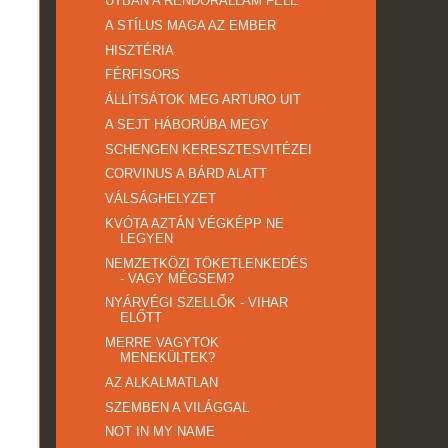
ÚTBAN A RENDŐRÁLLAM FELÉ
A STÍLUS MAGA AZ EMBER
HISZTÉRIA
FÉRFISORS
ÁLLÍTSÁTOK MEG ARTURO UIT
A SEJT HÁBORÚBA MEGY
SCHENGEN KERESZTESVITÉZEI
CORVINUS A BÁRD ALATT
VÁLSÁGHELYZET
KVÓTA AZTÁN VÉGKÉPP NE
LEGYEN
NEMZETKÖZI TÖKETLENKEDÉS
- VAGY MÉGSEM?
NYÁRVÉGI SZELLŐK - VIHAR
ELŐTT
MERRE VAGYTOK
MENEKÜLTEK?
AZ ALKALMATLAN
SZEMBEN A VILÁGGAL
NOT IN MY NAME