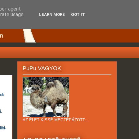
user-agent
erate usage
LEARN MORE
GOT IT
PuPu VAGYOK
lek
,
i,
AZ ÉLET KISSÉ MEGTÉPÁZOTT...
ibi-
m