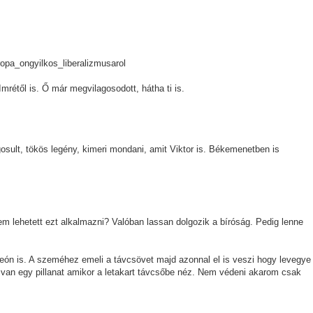
opa_ongyilkos_liberalizmusarol
mrétől is. Ő már megvilagosodott, hátha ti is.
osult, tökös legény, kimeri mondani, amit Viktor is. Békemenetben is
em lehetett ezt alkalmazni? Valóban lassan dolgozik a bíróság. Pedig lenne
eón is. A szeméhez emeli a távcsövet majd azonnal el is veszi hogy levegye
van egy pillanat amikor a letakart távcsőbe néz. Nem védeni akarom csak