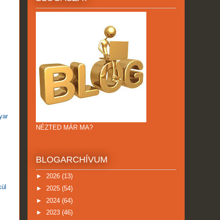
yar
NÉZTED MÁR MA?
BLOGARCHÍVUM
►
2026
(13)
kül
►
2025
(54)
►
2024
(64)
►
2023
(46)