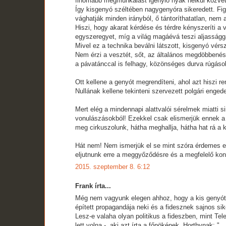
finomabb megmunkálást igénylő nyak nélkül közvetle
Így kisgenyó széltében nagygenyóra sikeredett. Figu
vághatják minden irányból, ő tántoríthatatlan, nem
Hiszi, hogy akarat kérdése és térdre kényszeríti a
egyszeregyet, míg a világ magáévá teszi aljasságga
Mivel ez a technika beválni látszott, kisgenyó vérs
Nem érzi a vesztét, sőt, az általános megdöbbenés
a pávatánccal is felhagy, közönséges durva rúgá
Ott kellene a genyót megrendíteni, ahol azt hiszi r
Nullának kellene tekinteni szervezett polgári enge
Mert elég a mindennapi alattvalói sérelmek miatti 
vonulászásokból! Ezekkel csak elismerjük ennek a d
meg cirkuszolunk, hátha meghallja, hátha hat rá a 
Hát nem! Nem ismerjük el se mint szóra érdemes e
eljutnunk erre a meggyőződésre és a megfelelő konk
2015. szeptember 8. 6:12
Frank írta...
Még nem vagyunk elegen ahhoz, hogy a kis genyót 
épített propagandája neki és a fidesznek sajnos si
Lesz-e valaha olyan politikus a fideszben, mint Tele
lett volna -, aki azt írta a főnökének, Horthynak: "