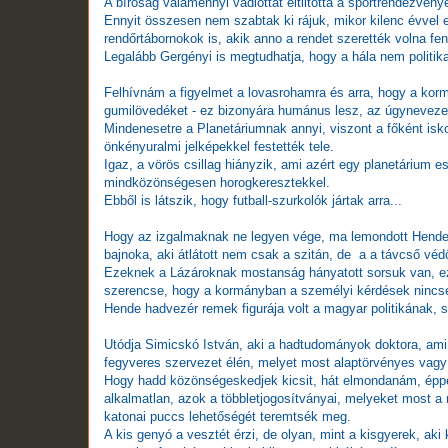
A bíróság valamennyi vádlottat eltiltotta a sportrendezvény
Ennyit összesen nem szabtak ki rájuk, mikor kilenc évvel e
rendőrtábornokok is, akik anno a rendet szerették volna fen
Legalább Gergényi is megtudhatja, hogy a hála nem politika
Felhívnám a figyelmet a lovasrohamra és arra, hogy a kor
gumilövedéket - ez bizonyára humánus lesz, az úgynevezet
Mindenesetre a Planetáriumnak annyi, viszont a főként iskolá
önkényuralmi jelképekkel festették tele.
Igaz, a vörös csillag hiányzik, ami azért egy planetárium 
mindközönségesen horogkeresztekkel.
Ebből is látszik, hogy futball-szurkolók jártak arra...
Hogy az izgalmaknak ne legyen vége, ma lemondott Hende
bajnoka, aki átlátott nem csak a szitán, de a a távcső véd
Ezeknek a Lázároknak mostanság hányatott sorsuk van, ez 
szerencse, hogy a kormányban a személyi kérdések nincs
Hende hadvezér remek figurája volt a magyar politikának, sz
Utódja Simicskó István, aki a hadtudományok doktora, ami 
fegyveres szervezet élén, melyet most alaptörvényes vagy 
Hogy hadd közönségeskedjek kicsit, hát elmondanám, éppe
alkalmatlan, azok a többletjogosítványai, melyeket most 
katonai puccs lehetőségét teremtsék meg.
A kis genyó a vesztét érzi, de olyan, mint a kisgyerek, aki k