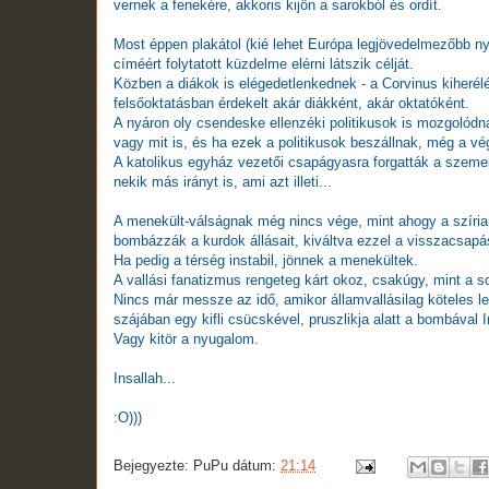
vernek a fenekére, akkoris kijön a sarokból és ordít.
Most éppen plakátol (kié lehet Európa legjövedelmezőbb ny
címéért folytatott küzdelme elérni látszik célját.
Közben a diákok is elégedetlenkednek - a Corvinus kiheré
felsőoktatásban érdekelt akár diákként, akár oktatóként.
A nyáron oly csendeske ellenzéki politikusok is mozgolódna
vagy mit is, és ha ezek a politikusok beszállnak, még a v
A katolikus egyház vezetői csapágyasra forgatták a szeme
nekik más irányt is, ami azt illeti...
A menekült-válságnak még nincs vége, mint ahogy a szíria
bombázzák a kurdok állásait, kiváltva ezzel a visszacsapás
Ha pedig a térség instabil, jönnek a menekültek.
A vallási fanatizmus rengeteg kárt okoz, csakúgy, mint a s
Nincs már messze az idő, amikor államvallásilag köteles les
szájában egy kifli csücskével, pruszlikja alatt a bombával I
Vagy kitör a nyugalom.
Insallah...
:O)))
Bejegyezte:
PuPu
dátum:
21:14