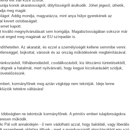
nül két váll közé szorult.
rája konok akaratosságról, dölyfösségről árulkodik. Jöhet jégeső, üthetik,
 adja meg magát.
 világot. Addig mondja, magyarázza, mint anya hülye gyerekének az
l kevert ostobaságait.
zemet kapott.
t kiváltó megnyilvánulásait sem korrigálja. Magabiztosságában sokszor már
sokat enged meg magának az EU színpadán is.
endíthetetlen. Az akaratát, és ezzel a személyiségét kellene semmibe venni.
detlenséggel, bojkottal, városok és az ország működésének megbénításával.
siránkozásból, fölháborodásból, csodálkozásból, kis létszámú tüntetésekből,
ögnek a hatalmát, mert nyilvánvaló, hogy kegyei kicsikarásáért szidjuk,
követelőzésünk.
mbert, kormányfőnek meg aztán végképp nem tekintjük. Ideje lenne
lúziók tettekre váltására!
többségben ne tekintsük kormányfőnek. A primitív emberi tulajdonságokra
keresen működik.
ki Pál volt annakidején - ő nem vádolható azzal, hogy baloldali, vagy liberális
...A gazemberek oldalára álltunk - mert a mondvacsinált atrocitásokból egy szó