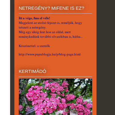
NETREGÉNY? MIFENE IS EZ?
Itt a vége, fuss el véle!
Megjelent az utolsó fejezet is, reméljük, hogy
tetszett a netregény.
Még egy ideig fent lesz az oldal, mert
reménykedünk további olvasókban is, hátha...
Köszönettel: a szerzők
http://www.pupublogja.hu/p/blog-page.html
KERTIMÁDÓ