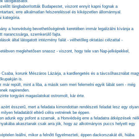
ek látogatásától.
zelőtt lángbaborították Budapestet, viszont ennyit kapni fognak a
ntartani, erre alkalmatlan felszereléssel és kiképzetlen állománnyal.
i kategória.
mány a honvédség bevethetőségének keretében immár legalizálni kívánja a
t narancssárga, szemkerülő fajta.
sok által látogatott intézmény falát - vélhetőleg oktatási célzattal -
esetébven meglehetősen snassz - viszont, hogy tele van Nap-jelképekkel,
 Csaba, korunk Mészáros Lázárja, a kardlengetés és a távcsőhasználat mag
őkupakján is.
már repült, mint a liba, a másik sem meri felemelni egyik lábát sem - még
enek napirenden.
inte torgyáni magaslatokat ostromolt, kár érte.
azért ésszerű, mert a feladata kimondottan rendészeti feladat lesz egy olyan
milyen feladatától eltérő célra vetnének be éppen.
n adunk egy pofont a szarnak, a Honvédség erre a feladatra átképzések nél
a nyakába akasztanak csak arra jók, hogy az alkotmányos puccs helyett egy
éptelen leállni, mikor a felnőtt figyelmezteti, éppen dackorszakát éli, hiába