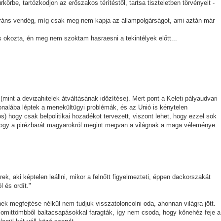
rkörbe, tartózkodjon az erőszakos térítéstől, tartsa tiszteletben törvényeit -
gráns vendég, míg csak meg nem kapja az állampolgárságot, ami aztán már
us okozta, én meg nem szoktam hasraesni a tekintélyek előtt...
(mint a devizahitelek átváltásának időzítése). Mert pont a Keleti pályaudvari
onalába léptek a menekültügyi problémák, és az Unió is kénytelen
os) hogy csak belpolitikai hozadékot tervezett, viszont lehet, hogy ezzel sok
hogy a pirézbarát magyarokról megint megvan a világnak a maga véleménye.
rek, aki képtelen leállni, mikor a felnőtt figyelmezteti, éppen dackorszakát
l és ordít."
k megfejtése nélkül nem tudjuk visszatoloncolni oda, ahonnan világra jött.
olomittömbből baltacsapásokkal faragták, így nem csoda, hogy kőnehéz feje a