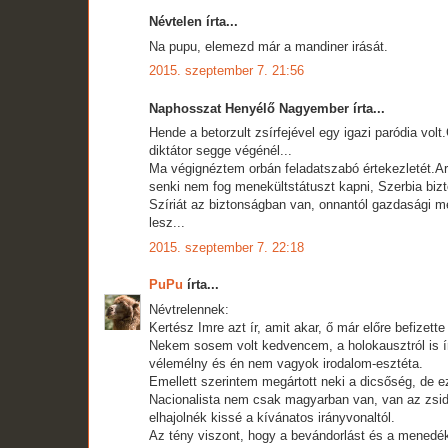
Névtelen írta...
Na pupu, elemezd már a mandiner irását.
2015. szeptember 7. 21:56
Naphosszat Henyélő Nagyember írta...
Hende a betorzult zsírfejével egy igazi paródia vol
diktátor segge végénél...
Ma végignéztem orbán feladatszabó értekezletét.Arr
senki nem fog menekültstátuszt kapni, Szerbia bizto
Szíriát az biztonságban van, onnantól gazdasági me
lesz...
2015. szeptember 7. 22:18
PuPu
írta...
Névtrelennek:
Kertész Imre azt ír, amit akar, ő már előre befizette
Nekem sosem volt kedvencem, a holokausztról is ír
vélemélny és én nem vagyok irodalom-esztéta.
Emellett szerintem megártott neki a dicsőség, de 
Nacionalista nem csak magyarban van, van az zsidób
elhajolnék kissé a kívánatos irányvonaltól.
Az tény viszont, hogy a bevándorlást és a menedéke