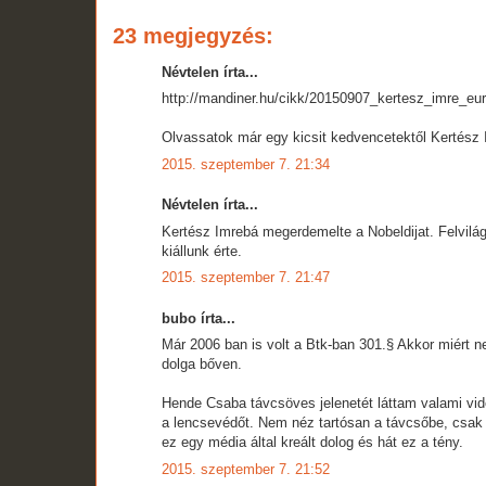
23 megjegyzés:
Névtelen írta...
http://mandiner.hu/cikk/20150907_kertesz_imre_eur
Olvassatok már egy kicsit kedvencetektől Kertész I
2015. szeptember 7. 21:34
Névtelen írta...
Kertész Imrebá megerdemelte a Nobeldijat. Felvilág
kiállunk érte.
2015. szeptember 7. 21:47
bubo írta...
Már 2006 ban is volt a Btk-ban 301.§ Akkor miért n
dolga bőven.
Hende Csaba távcsöves jelenetét láttam valami vid
a lencsevédőt. Nem néz tartósan a távcsőbe, csak 
ez egy média által kreált dolog és hát ez a tény.
2015. szeptember 7. 21:52