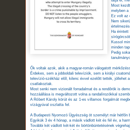
látja el, me
Most kezdté
melyben a p
Ez volt az 
Nem sikerül
értelmezés
Ha érintet
sírógörcsöt
Kussol mind
minden tap
Pedig sokat
tanulmányo
Ők voltak azok, akik a magyar-román válogatott mérkőzéss
Érdekes, sem a jobboldali televíziók, sem a királyi csator
televízió-székház elől, kilenc évvel ezelőtt tették, jóllehet
csatlakoztak.
Most senki nem vizionált forradalmat és a rendőrök is demo
hozzáállása is megváltozott volna a randalírozókkal szemb
A Róbert Károly körút és az 1-es villamos forgalmát meg
vízágyúval oszlatta fel.
A Budapesti Nyomozó Ügyészség öt személyt már hétfőn bír
Egyikük 3 év 4 hónap, a másik vádlott két és fél év, a harm
További két vádlott két-két év börtönbüntetésének végrehajt