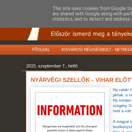
This site uses cookies from Google to 
are shared with Google along with per
statistics, and to detect and address 
FŐOLDAL
KISVÁROSI RÉGISÉGBOLT - NETREG
2015. szeptember 7., hétfő
NYÁRVÉGI SZELLŐK - VIHAR ELŐT
Ha valaki 
járnak, a 
Ha minden 
szegény Vár
mint a volt
A magyar i
tevékenység