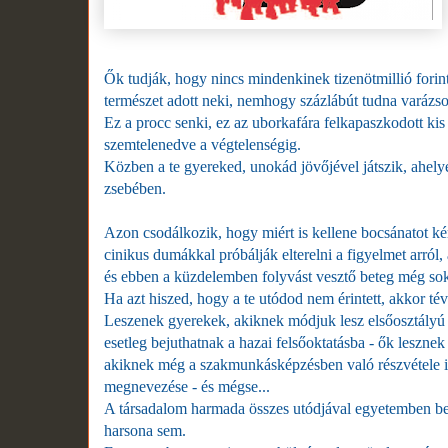
Ők tudják, hogy nincs mindenkinek tizenötmillió forintja
természet adott neki, nemhogy százlábút tudna varázsol
Ez a procc senki, ez az uborkafára felkapaszkodott ki
szemtelenedve a végtelenségig.
Közben a te gyereked, unokád jövőjével játszik, ahely
zsebében.
Azon csodálkozik, hogy miért is kellene bocsánatot kér
cinikus dumákkal próbálják elterelni a figyelmet arról
és ebben a küzdelemben folyvást vesztő beteg még sok
Ha azt hiszed, hogy a te utódod nem érintett, akkor 
Leszenek gyerekek, akiknek módjuk lesz elsőosztályú i
esetleg bejuthatnak a hazai felsőoktatásba - ők lesznek 
akiknek még a szakmunkásképzésben való részvétele is 
megnevezése - és mégse...
A társadalom harmada összes utódjával egyetemben b
harsona sem.