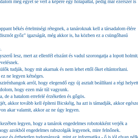
adalom még egyet se vert a képére egy hólapáttal, pedig már ezerszer is
ppant békés értelmiségi rétegnek, a tanároknak kell a társadalom élére
úd disznót győz" igazságát, még akkor is, ha közben ez a csüngőhasú
.
erű lesz, mert az ellenfél elszánt és vadul szorongatja a lopott holmit
evelésnek.
lők tudják, hogy mit akarnak és nem lehet ettől őket eltántorítani.
, ez ne legyen kétséges.
zirénhangok arról, hogy elegendő egy új asztalt beállítani a régi helyett
ondolom, hogy ezen már túl vagyunk.
, de a hatalom errefelé érzéketlen és gőgös.
jét, akkor tovább kell építeni Bicskéig, ha azt is támadják, akkor egész
on akar valamit, akkor az ne úgy legyen.
ő kezében legyen, hogy a tanárok engedelmes robotokként verjék a
 hogy azokból engedelmes rabszolgák legyenek, mire felnőnek.
sz és érthetetlen tudományok, mint az informatika - ő is jól elvan nél