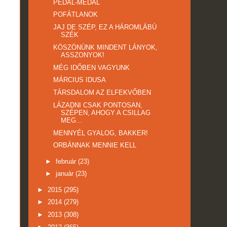
PEDÁL-MEDÁL
POFÁTLANOK
JAJ DE SZÉP, EZ A HÁROMLÁBÚ
SZÉK
KÖSZÖNÜNK MINDENT LÁNYOK,
ASSZONYOK!
MÉG IDŐBEN VAGYUNK
MÁRCIUS IDUSA
TÁRSDALOM AZ ELFEKVŐBEN
LÁZADNI CSAK PONTOSAN,
SZÉPEN, AHOGY A CSILLAG
MEG...
MENNYÉL GYALOG, BAKKER!
ORBÁNNAK MENNIE KELL
►
február
(23)
►
január
(23)
►
2015
(295)
►
2014
(279)
►
2013
(308)