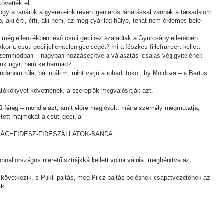
övették el.
ogy a tanárok a gyerekeink révén igen erős ráhatással vannak a társadalom
 aki érti, érti, aki nem, az meg gyárilag hülye, tehát nem érdemes bele
 még ellenzékben lévő csuti gecihez szaladtak a Gyurcsány ellenében.
r a csuti geci jellemtelen geciségét? mi a fészkes firlefrancért kellett
üzemmódban – nagyban hozzásegítve a választási csalás végigvitelének
djuk ugyi, nem kétharmad?
mondanom róla, bár utálom, mint varjú a rohadt tököt, by Moldova – a Bartus
gatókönyvet követnének, a szereplők megvalósítják azt.
 féreg – mondja azt, amit előre megjósolt. már a személy megmutatja,
ett majmokat a csuti geci, a
SÁG=FIDESZ-FIDESZÁLLATOK-BANDA
zonnal országos méretű sztrájkká kellett volna válnia. megbénítva az
l következik, s Pukli pajtás, meg Pilcz pajtás belépnek csapatvezetőnek az
ak.