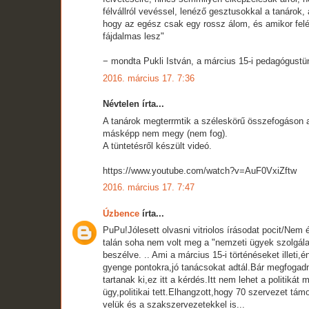
félvállról vevéssel, lenéző gesztusokkal a tanárok,
hogy az egész csak egy rossz álom, és amikor felé
fájdalmas lesz"
− mondta Pukli István, a március 15-i pedagógust
2016. március 17. 7:36
Névtelen írta...
A tanárok megterrmtik a széleskörű összefogáson a
másképp nem megy (nem fog).
A tüntetésről készült videó.
https://www.youtube.com/watch?v=AuF0VxiZftw
2016. március 17. 7:47
Úzbence
írta...
PuPu!Jólesett olvasni vitriolos írásodat pocit/Nem
talán soha nem volt meg a "nemzeti ügyek szolgála
beszélve. .. Ami a március 15-i történéseket illeti
gyenge pontokra,jó tanácsokat adtál.Bár megfogad
tartanak ki,ez itt a kérdés.Itt nem lehet a politikát 
ügy,politikai tett.Elhangzott,hogy 70 szervezet t
velük és a szakszervezetekkel is...