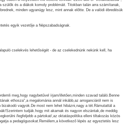
 a szülők és a diákok komoly problémáit. Titokban talán arra számítanak,
brednek, minden ugyanúgy lesz, mint annak előtte. De a valódi ébredésük
üntetés egyik vezetője a Népszabadságnak.
lapuló cselekvés lehetőségét - de az cselekednünk nekünk kell, ha
 érdemli meg,hogy nagybetűvel írjam/illetően,minden szavad találó.Benne
tának ethosza",a megalománia annál inkább,az arroganciáról nem is
,én bizakodó vagyok.De most nem lehet hibázni,nagy a tét.Rámutattál a
nák!Szerintem tudják.hogy mit akarnak és nagyon elszántak,de meddig
megkerülni /legfeljebb a pártokat/,az oktatáspolitika elleni tiltakozás közös
ámogatja a pedagógusokat.Remélem,a következő lépés az egyeztetés lesz