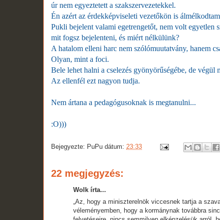
úr nem egyeztetett a szakszervezetekkel.
Én azért az érdekképviseleti vezetőkön is álmélkodtam
Pukli bejelent valami egetrengetőt, nem volt egyetlen 
mit fogsz bejelenteni, és miért nélkülünk?
A hatalom elleni harc nem szólómuutatvány, hanem csa
Olyan, mint a foci.
Bele lehet halni a cselezés gyönyörűségébe, de végül m
Az ellenfél ezt nagyon tudja.
Nem ártana a pedagógusoknak is megtanulni...
:O)))
Bejegyezte:
PuPu
dátum:
23:33
22 megjegyzés:
Wolk írta...
„Az, hogy a miniszterelnök viccesnek tartja a sza
véleményemben, hogy a kormánynak továbbra sincs s
felvetéseire, nincs semmilyen elképzelésük arról, h