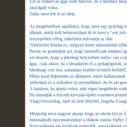
Ezt az embert az apja verte hülyére, de a türelmes társ
rászolgált volna.
Talán most jött el az ideje.
Az meglehetősen sajnálatos, hogy most egy gyárilag ro
állniuk, nekik kell bebizonyítani itt és most a "sok l
fenyegetően röfög, miközben teleszarja az ólat.
Történelmi feladat ez, szégyen lenne elmenekülni előle
Persze ne gondoljuk azt, hogy innentől már minden egysz
azt hiszem, hogy a jelenlegi helyzetben esélye van a n
Igaz, csak akkor, ha a társadalom és a pedagógusok, szü
Merthogy erre lesz számtalan kísérlet kívülről-belülről
Máris kezd felpuhulni az álláspont, máris hallatszanak s
székekkel és a székeken új szereplőkkel, de én azt g
A hatalom, ha akarta volna, már régen megtehette volna
Ha támadják a felcsúti kisvasút-építés eszement projekt
Vlagyiviosztokig, mert az nem létezhet, hogyha ő nagy
Márpedig most nagyon akarja, hogy az iskola (is) az 
minimalizált egyentudományt a diákok ostoba fejébe,
Nem kellenek ide kiművelt emberfők, nem kellenek rava