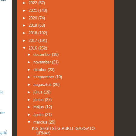
►
2022
(67)
►
2021
(140)
►
2020
(74)
►
2019
(63)
►
2018
(102)
►
2017
(191)
▼
2016
(252)
►
december
(19)
►
november
(21)
►
október
(23)
►
szeptember
(19)
►
augusztus
(20)
ét
►
július
(19)
►
június
(27)
►
május
(12)
nie
►
április
(21)
▼
március
(25)
KIS SEGÍTSÉG PUKLI IGAZGATÓ
gató
ÚRNAK