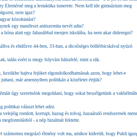
Váry Elemérné meg a lestaktika ismerete. Nem kell ide gimnázium meg
olgozni, nem igaz?
magyar közoktatást?
nynek egy manifeszt antiszemita nevét adta?
a hóna alatt egy fahasábbal menjen iskolába, ha nem akar dideregni?
llva és elidőzve 44-ben, 33-ban, a dicsőséges böllérbicskával nyúzó
 talán ezért is megy folyvást hátrafelé, mint a rák.
, kezükbe hajtva fejüket elgondolkodhatnának azon, hogy lehet-e
juttani, már amennyiben politikán a közéletet értjük?
lémáit úgy szeretnénk megoldani, hogy sokat beszélgetünk a vakbélműt
g politikai választ lehet adni.
 velejéig romlott, korrupt, hazug és tolvaj, hazaáruló rendszernek men
n megfontolásból - a nép bizalmát fektette.
ert számomra megrázó élmény volt ma, amikor kiderült, hogy Pukli igaz