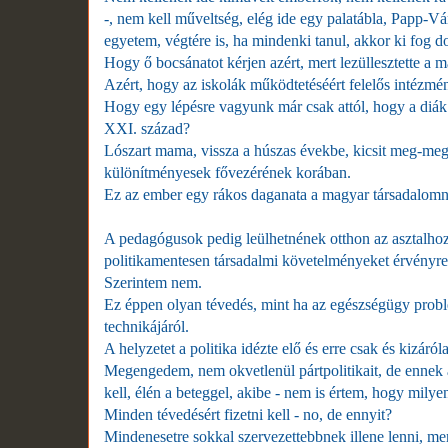
-, nem kell műveltség, elég ide egy palatábla, Papp-
egyetem, végtére is, ha mindenki tanul, akkor ki fog d
Hogy ő bocsánatot kérjen azért, mert lezüllesztette a 
Azért, hogy az iskolák működtetéséért felelős intézmé
Hogy egy lépésre vagyunk már csak attól, hogy a diák 
XXI. század?
Lószart mama, vissza a húszas évekbe, kicsit meg-megá
különítményesek fővezérének korában.
Ez az ember egy rákos daganata a magyar társadalomnak,
A pedagógusok pedig leülhetnének otthon az asztalhoz
politikamentesen társadalmi követelményeket érvényre 
Szerintem nem.
Ez éppen olyan tévedés, mint ha az egészségügy prob
technikájáról.
A helyzetet a politika idézte elő és erre csak és kizáróla
Megengedem, nem okvetlenül pártpolitikait, de ennek a
kell, élén a beteggel, akibe - nem is értem, hogy milye
Minden tévedésért fizetni kell - no, de ennyit?
Mindenesetre sokkal szervezettebbnek illene lenni, m