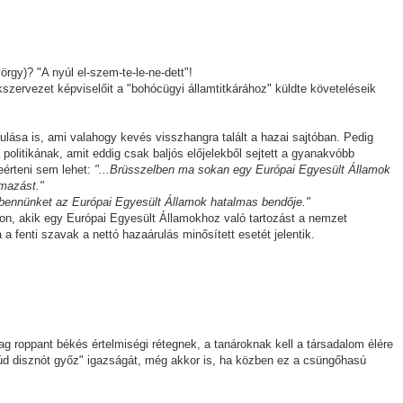
gy)? "A nyúl el-szem-te-le-ne-dett"!
kszervezet képviselőit a "bohócügyi államtitkárához" küldte követeléseik
lása is, ami valahogy kevés visszhangra talált a hazai sajtóban. Pedig
 politikának, amit eddig csak baljós előjelekből sejtett a gyanakvóbb
eérteni sem lehet:
"...Brüsszelben ma sokan egy Európai Egyesült Államok
lmazást."
l bennünket az Európai Egyesült Államok hatalmas bendője."
, akik egy Európai Egyesült Államokhoz való tartozást a nemzet
 fenti szavak a nettó hazaárulás minősített esetét jelentik.
g roppant békés értelmiségi rétegnek, a tanároknak kell a társadalom élére
k lúd disznót győz" igazságát, még akkor is, ha közben ez a csüngőhasú