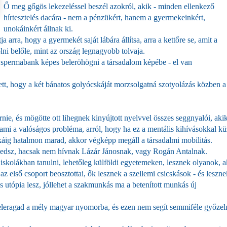
Ő meg gőgös lekezeléssel beszél azokról, akik - minden ellenkező
hírtesztelés dacára - nem a pénzükért, hanem a gyermekeinkért,
unokáinkért állnak ki.
 arra, hogy a gyermekét saját lábára állítsa, arra a kettőre se, amit a
ni belőle, mint az ország legnagyobb tolvaja.
s spermabank képes beleröhögni a társadalom képébe - el van
ett, hogy a két bánatos golyócskáját morzsolgatná szotyolázás közben a
nie, és mögötte ott lihegnek kinyújtott nyelvvel összes seggnyalói, aki
, ami a valóságos probléma, arról, hogy ha ez a mentális kihívásokkal k
áig hatalmon marad, akkor végképp megáll a társadalmi mobilitás.
tévedsz, hacsak nem hívnak Lázár Jánosnak, vagy Rogán Antalnak.
skolákban tanulni, lehetőleg külföldi egyetemeken, lesznek olyanok, a
az első csoport beosztottai, ők lesznek a szellemi csicskások - és leszne
utópia lesz, jóllehet a szakmunkás ma a betenított munkás új
eleragad a mély magyar nyomorba, és ezen nem segít semmiféle győzel