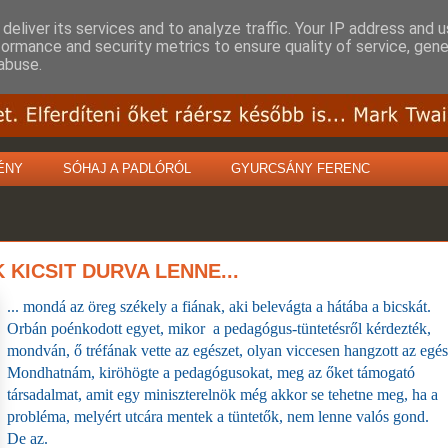
deliver its services and to analyze traffic. Your IP address and 
formance and security metrics to ensure quality of service, gen
abuse.
ÉNY
SÓHAJ A PADLÓRÓL
GYURCSÁNY FERENC
KICSIT DURVA LENNE...
... mondá az öreg székely a fiának, aki belevágta a hátába a bicskát.
Orbán poénkodott egyet, mikor a pedagógus-tüntetésről kérdezték,
mondván, ő tréfának vette az egészet, olyan viccesen hangzott az egés
Mondhatnám, kiröhögte a pedagógusokat, meg az őket támogató
társadalmat, amit egy miniszterelnök még akkor se tehetne meg, ha a
probléma, melyért utcára mentek a tüntetők, nem lenne valós gond.
De az.