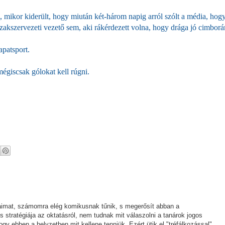
, mikor kiderült, hogy miután két-három napig arról szólt a média, hog
szakszervezeti vezető sem, aki rákérdezett volna, hogy drága jó cimbor
patsport.
égiscsak gólokat kell rúgni.
vaimat, számomra elég komikusnak tűnik, s megerősít abban a
tratégiája az oktatásról, nem tudnak mit válaszolni a tanárok jogos
ogy ebben a helyzetben mit kellene tenniük. Ezért ütik el "tréfálkozással",