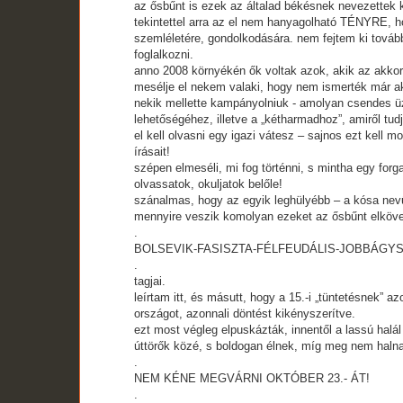
az ősbűnt is ezek az általad békésnek nevezettek k
tekintettel arra az el nem hanyagolható TÉNYRE, h
szemléletére, gondolkodására. nem fejtem ki tovább,
foglalkozni.
anno 2008 környékén ők voltak azok, akik az akkor
mesélje el nekem valaki, hogy nem ismerték már akko
nekik mellette kampányolniuk - amolyan csendes 
lehetőségéhez, illetve a „kétharmadhoz”, amiről tu
el kell olvasni egy igazi vátesz – sajnos ezt kell 
írásait!
szépen elmeséli, mi fog történni, s mintha egy for
olvassatok, okuljatok belőle!
szánalmas, hogy az egyik leghülyébb – a kósa nevű
mennyire veszik komolyan ezeket az ősbűnt elkövet
.
BOLSEVIK-FASISZTA-FÉLFEUDÁLIS-JOBBÁGY
.
tagjai.
leírtam itt, és másutt, hogy a 15.-i „tüntetésnek” a
országot, azonnali döntést kikényszerítve.
ezt most végleg elpuskázták, innentől a lassú halá
úttörők közé, s boldogan élnek, míg meg nem haln
.
NEM KÉNE MEGVÁRNI OKTÓBER 23.- ÁT!
.