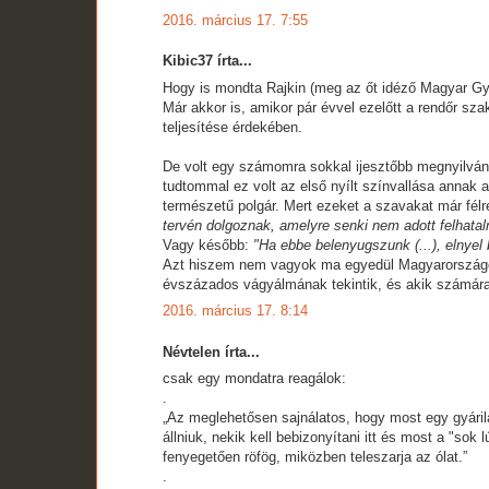
2016. március 17. 7:55
Kibic37 írta...
Hogy is mondta Rajkin (meg az őt idéző Magyar Györ
Már akkor is, amikor pár évvel ezelőtt a rendőr sza
teljesítése érdekében.
De volt egy számomra sokkal ijesztőbb megnyilvánu
tudtommal ez volt az első nyílt színvallása annak a
természetű polgár. Mert ezeket a szavakat már félr
tervén dolgoznak, amelyre senki nem adott felhata
Vagy később:
"Ha ebbe belenyugszunk (...), elnye
Azt hiszem nem vagyok ma egyedül Magyarországon
évszázados vágyálmának tekintik, és akik számára a
2016. március 17. 8:14
Névtelen írta...
csak egy mondatra reagálok:
.
„Az meglehetősen sajnálatos, hogy most egy gyárila
állniuk, nekik kell bebizonyítani itt és most a "so
fenyegetően röfög, miközben teleszarja az ólat.”
.