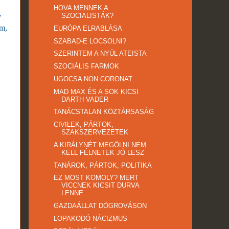
HOVA MENNEK A
SZOCIALISTÁK?
y
ám,
EURÓPA ELRABLÁSA
SZABAD-E LOCSOLNI?
SZERINTEM A NYÚL ATEISTA
SZOCIÁLIS FARMOK
UGOCSA NON CORONAT
MAD MAX ÉS A SOK KICSI
DARTH VADER
TANÁCSTALAN KÖZTÁRSASÁG
CIVILEK, PÁRTOK,
SZAKSZERVEZETEK
A KIRÁLYNÉT MEGÖLNI NEM
KELL FÉLNETEK JÓ LESZ
TANÁROK, PÁRTOK, POLITIKA
EZ MOST KOMOLY? MERT
VICCNEK KICSIT DURVA
LENNE...
GAZDAÁLLAT DÖGROVÁSON
LOPAKODÓ NÁCIZMUS