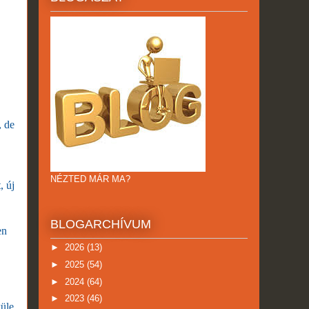
, de
NÉZTED MÁR MA?
, új
BLOGARCHÍVUM
en
►
2026
(13)
►
2025
(54)
►
2024
(64)
►
2023
(46)
küle