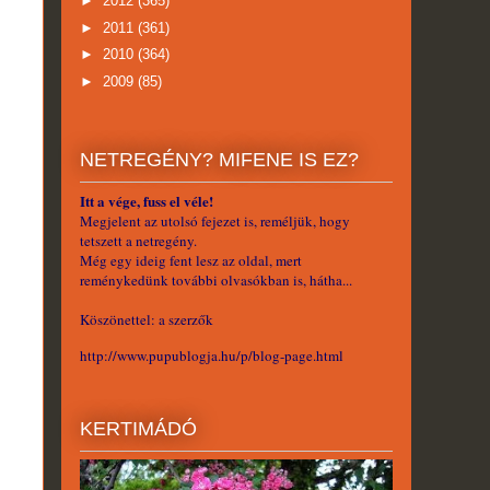
►
2012
(365)
►
2011
(361)
►
2010
(364)
►
2009
(85)
NETREGÉNY? MIFENE IS EZ?
Itt a vége, fuss el véle!
Megjelent az utolsó fejezet is, reméljük, hogy
tetszett a netregény.
Még egy ideig fent lesz az oldal, mert
reménykedünk további olvasókban is, hátha...
Köszönettel: a szerzők
http://www.pupublogja.hu/p/blog-page.html
KERTIMÁDÓ