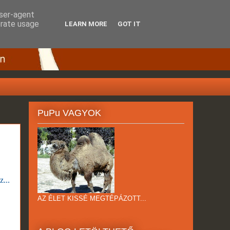
user-agent
erate usage
LEARN MORE
GOT IT
PuPu VAGYOK
z...
AZ ÉLET KISSÉ MEGTÉPÁZOTT...