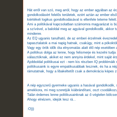
Hát erről van szó, meg arról, hogy az ember agyában az érze
gondolkodásért felelős területek, ezért aztán az ember első
kiértékeli logikus gondolkodásával is ellenfele teteme felett
Ami a politikával kapcsolatban számomra magyarázat is bi
a szívével, a baloldal meg az agyával gondolkodik, akkor
mindenre.
Az EQ ugyanis tanulható, de az emberi érzelmek évezredek al
tapasztalatok a mai napig hatnak, csakúgy, mint a pókoktól
Vagy egy örök idők óta elnyomatás alatt élő nép esetében 
A politikus dolga az lenne, hogy felismerje és kezelni tud
választóknak, akiket ez nem annyira érdekel, mint saját ér
Ajobboldal politikusai ezt - nem kis részben IQ problémáik
politikusaink is egyre empatikusabbak lesznek, és ha a nép
rámutatnak, hogy a libakeltetőt csak a demokrácia képes
A nép egyszerű gyermeke ugyanis a hasával gondolkodik, s
amekkora, mi meg szeretjük kiábrándítani, oszt csodálkoz
Talán érdemes lenne politikusainknak az ő végtelen bölcse
Ahogy elnézem, idejük lesz rá...
:O)))