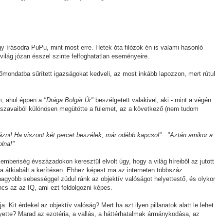
gy írásodra PuPu, mint most erre. Hetek óta filózok én is valami hasonló
ilág józan ésszel szinte felfoghatatlan eseményeire.
mondatba sűrített igazságokat kedveli, az most inkább lapozzon, mert rútul
em, ahol éppen a
"Drága Bolgár Úr"
beszélgetett valakivel, aki - mint a végén
ai szavaiból különösen megütötte a fülemet, az a következő (nem tudom
i! Ha viszont két percet beszélek, már odébb kapcsol"..."Aztán amikor a
olna!"
emberiség évszázadokon keresztül elvolt úgy, hogy a világ híreiből az jutott
ja átkiabált a kerítésen. Ehhez képest ma az interneten többszáz
gyobb sebességgel zúdul ránk az objektív valóságot helyettestő, és olykor
cs az az IQ, ami ezt feldolgozni képes.
. Kit érdekel az objektív valóság? Mert ha azt ilyen pillanatok alatt le lehet
lyette? Marad az ezotéria, a vallás, a háttérhatalmak ármánykodása, az