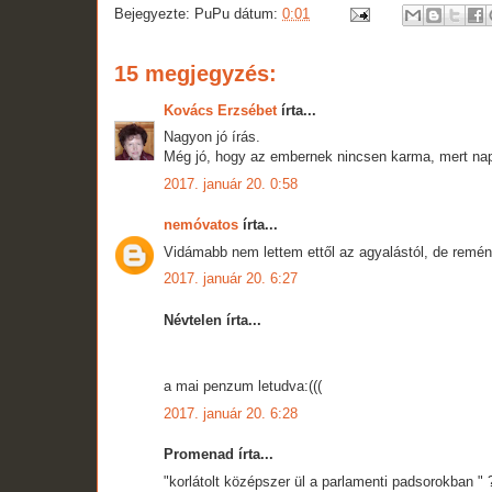
Bejegyezte:
PuPu
dátum:
0:01
15 megjegyzés:
Kovács Erzsébet
írta...
Nagyon jó írás.
Még jó, hogy az embernek nincsen karma, mert na
2017. január 20. 0:58
nemóvatos
írta...
Vidámabb nem lettem ettől az agyalástól, de remén
2017. január 20. 6:27
Névtelen írta...
a mai penzum letudva:(((
2017. január 20. 6:28
Promenad írta...
"korlátolt középszer ül a parlamenti padsorokban " 