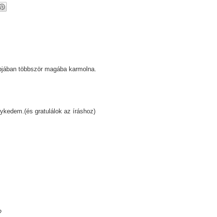
pjában többször magába karmolna.
ykedem.(és gratulálok az íráshoz)
?