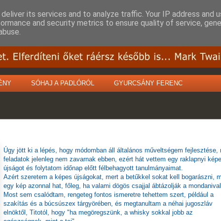
deliver its services and to analyze traffic. Your IP address and 
formance and security metrics to ensure quality of service, gen
abuse.
ÉNY
SÓHAJ A PADLÓRÓL
GYURCSÁNY FERENC
Úgy jött ki a lépés, hogy módomban áll általános műveltségem fejlesztése,
feladatok jelenleg nem zavarnak ebben, ezért hát vettem egy raklapnyi kép
újságot és folytatom időnap előtt félbehagyott tanulmányaimat.
Azért szeretem a képes újságokat, mert a betűkkel sokat kell bogarászni, 
egy kép azonnal hat, főleg, ha valami dögös csajjal ábtázolják a mondanival
Most sem csalódtam, rengeteg fontos ismeretre tehettem szert, például a
szakítás és a búcsúszex tárgyörében, és megtanultam a néhai jugoszláv
elnöktől, Titotól, hogy "ha megöregszünk, a whisky sokkal jobb az