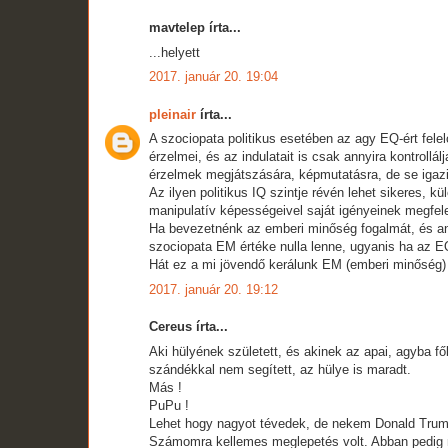
mavtelep írta...
...helyett
2017. január 20. 19:04
pleinair
írta...
A szociopata politikus esetében az agy EQ-ért fel
érzelmei, és az indulatait is csak annyira kontroll
érzelmek megjátszására, képmutatásra, de se igazi,
Az ilyen politikus IQ szintje révén lehet sikeres, k
manipulatív képességeivel saját igényeinek megfele
Ha bevezetnénk az emberi minőség fogalmát, és a
szociopata EM értéke nulla lenne, ugyanis ha az EQ
Hát ez a mi jövendő kerálunk EM (emberi minőség) 
2017. január 20. 19:12
Cereus írta...
Aki hülyének született, és akinek az apai, agyba f
szándékkal nem segített, az hülye is maradt.
Más !
PuPu !
Lehet hogy nagyot tévedek, de nekem Donald Trump 
Számomra kellemes meglepetés volt. Abban pedig 