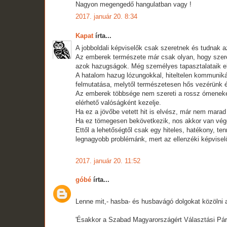
Nagyon megengedő hangulatban vagy !
2017. január 20. 8:34
Kapat
írta...
A jobboldali képviselők csak szeretnek és tudnak a
Az emberek természete már csak olyan, hogy szeret
azok hazugságok. Még személyes tapasztalataik el
A hatalom hazug lózungokkal, hiteltelen kommunikác
felmutatása, melytől természetesen hős vezérünk
Az emberek többsége nem szereti a rossz ómeneket. 
elérhető valóságként kezelje.
Ha ez a jövőbe vetett hit is elvész, már nem marad
Ha ez tömegesen bekövetkezik, nos akkor van vég
Ettől a lehetőségtől csak egy hiteles, hatékony, te
legnagyobb problémánk, mert az ellenzéki képviselő
2017. január 20. 11:52
góbé
írta...
Lenne mit,- hasba- és husbavágó dolgokat közölni a 
'Ésakkor a Szabad Magyarországért Választási Pár