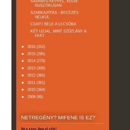
SAVANYÚ KÉPPEL, KISSÉ
RUSZTIKUSAN
SZARKAIRTÁS - BECÉZÉS
NÉLKÜL
CSAPJ BELE A LECSÓBA
KÉT UJJAL, MINT SZŰZLÁNY A
FAXT
►
2016
(252)
►
2015
(295)
►
2014
(279)
►
2013
(308)
►
2012
(365)
►
2011
(361)
►
2010
(364)
►
2009
(85)
NETREGÉNY? MIFENE IS EZ?
Itt a vége, fuss el véle!