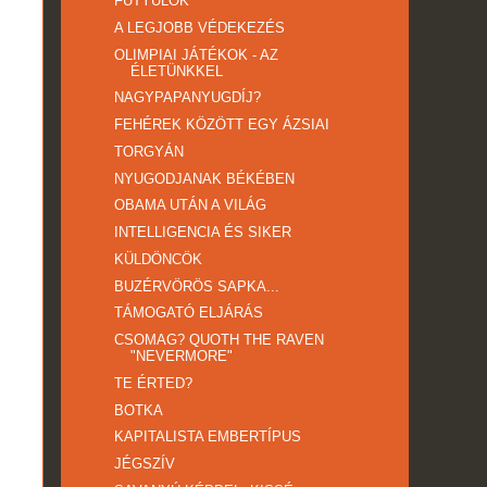
FÜTYÜLŐK
A LEGJOBB VÉDEKEZÉS
OLIMPIAI JÁTÉKOK - AZ
ÉLETÜNKKEL
NAGYPAPANYUGDÍJ?
FEHÉREK KÖZÖTT EGY ÁZSIAI
TORGYÁN
NYUGODJANAK BÉKÉBEN
OBAMA UTÁN A VILÁG
INTELLIGENCIA ÉS SIKER
KÜLDÖNCÖK
BUZÉRVÖRÖS SAPKA...
TÁMOGATÓ ELJÁRÁS
CSOMAG? QUOTH THE RAVEN
"NEVERMORE"
TE ÉRTED?
BOTKA
KAPITALISTA EMBERTÍPUS
JÉGSZÍV