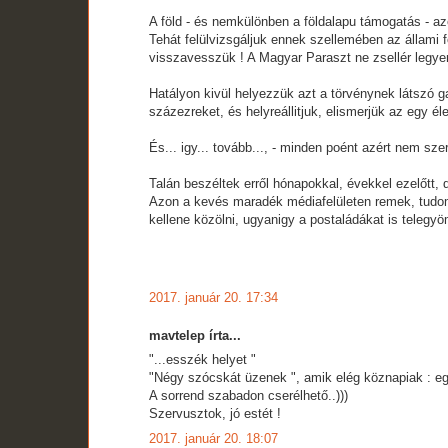
A föld - és nemkülönben a földalapu támogatás - az
Tehát felülvizsgáljuk ennek szellemében az állami 
visszavesszük ! A Magyar Paraszt ne zsellér legye
Hatályon kivül helyezzük azt a törvénynek látszó ga
százezreket, és helyreállitjuk, elismerjük az egy é
És... igy... tovább..., - minden poént azért nem szer
Talán beszéltek erről hónapokkal, évekkel ezelőtt, 
Azon a kevés maradék médiafelületen remek, tudomá
kellene közölni, ugyanigy a postaládákat is telegyö
2017. január 20. 17:34
mavtelep írta...
"...esszék helyet "
"Négy szócskát üzenek ", amik elég köznapiak : e
A sorrend szabadon cserélhető..)))
Szervusztok, jó estét !
2017. január 20. 18:07