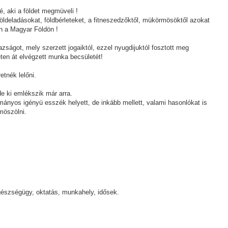
é, aki a földet megmüveli !
földeladásokat, földbérleteket, a fitneszedzőktől, mükörmösöktől azokat
n a Magyar Földön !
zságot, mely szerzett jogaiktól, ezzel nyugdijuktól fosztott meg
leten át elvégzett munka becsületét!
etnék lelőni.
de ki emlékszik már arra.
nyos igényü esszék helyett, de inkább mellett, valami hasonlókat is
möszölni.
gészségügy, oktatás, munkahely, idősek.