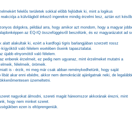
lmekért felelős területek sokkal előbb fejlódtek ki, mint a logikus
 reakciója a külvilágból érkező ingerekre mindig érzelmi lesz, aztán ezt késő
.
zonyos dolgokra, például arra, hogy amikor azt mondom, hogy a magyar jobbo
 tulajdonképpen az EQ-IQ összefüggésről beszélünk, és ez magyarázatot ad s
att alakultak ki, ezért a kardfogú tigris barlangjában szerzett rossz
-kígyóktól való félelem esetében őseink tapasztalatai.
az újabb elnyomótól való félelem.
ja az enberek érzelmeit, ez pedig nem ugyanaz, mint érzelmeket mutatni a
zelmeik, félelmeik, örömeik.
 miatt is - érzik, mi meg már csak abban reménykedhetünk, hogy saját
 libát akar enni ebédre, akkor nem demokráciát ajánlgatnak neki, de legalább
 zökkenőmentesen üzemeltetni.
zeret nagyokat álmodni, szereti magát háreomszor akkorának érezni, mint
unk, hogy nem minket szeret.
sségükben ezen is eltöprengeniük.