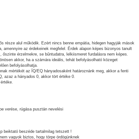
elős része alul működik. Ezért nincs benne empátia, hidegen hagyják mások
álja, amennyire az érdekeinek megfelel. Érdek alapon képes bizonyos tanult
 őszinte érzelmekre, se bűntudatra, lelkiismeret furdalásra nem képes.
ülönösen akkor, ha a számára ideális, tehát befolyásolható közeget
lően befolyásolhatja.
nnak mértékét az ÍQ/EQ hányadosaként határoznánk meg, akkor a fenti
, azaz a hányados 0, akkor tört értéke 0.
értéke.
őbe verése, rúgása pusztán nevelési
beiktató beszéde tartalmilag tetszett !
nem vagyok biztos, hogy törpe ördögünknek