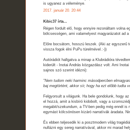
is ugyanez a véleménye.
2017. január 20. 20:44
Kibic37 írta...
Régen fordult elő, hogy ennyire rezonáltam volna e
bölcsességen, ami valamelyest magyarázatot ad a v
Előre bocsátom, hosszú leszek. (Aki az egyszerű tő
vissza fogok élni PuPu türelmével.:-))
Autórádiót hallgatva a minap a Klubrádióra tévedt
kiderült - Inotai András közgazdász volt. Ami Inot
sajnos szó szerint idézni):
"Nem tudom neki harminc másodpercben elmagyarázn
baj megtörtént, akkor sír, hogy ha ezt előbb tudta v
Felgyorsult a világunk. Ha bele gondolunk, hogy az 
el hozzá, amit a kisbíró kidobolt, vagy a szomszéd
megabit/szekundum, a TV-ben pedig még ennél is na
egymást kölcsönösen kizáró narratívák áradata. Nin
És ebben teljesedik ki a posztmodern világ tragédiája
nullázni egy sereg narratívával, akkor mi marad he