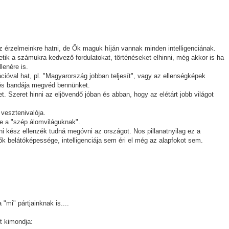
z érzelmeinkre hatni, de Ők maguk híján vannak minden intelligenciának.
ik a számukra kedvező fordulatokat, történéseket elhinni, még akkor is ha
lenére is.
ióval hat, pl. "Magyarország jobban teljesít", vagy az ellenségképek
 és bandája megvéd bennünket.
Szeret hinni az eljövendő jóban és abban, hogy az elétárt jobb világot
 vesztenivalója.
e a "szép álomviláguknak".
nni kész ellenzék tudná megóvni az országot. Nos pillanatnyilag ez a
k belátóképessége, intelligenciája sem éri el még az alapfokot sem.
"mi" pártjainknak is....
t kimondja: