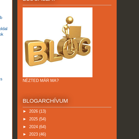
bb
ldal
ok
is
NÉZTED MÁR MA?
BLOGARCHÍVUM
►
2026
(13)
►
2025
(54)
►
2024
(64)
►
2023
(46)