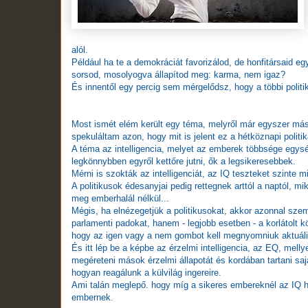
alól.
Például ha te a demokráciát favorizálod, de honfitársaid e
sorsod, mosolyogva állapítod meg: karma, nem igaz?
És innentől egy percig sem mérgelődsz, hogy a többi polit
Most ismét elém került egy téma, melyről már egyszer mási
spekuláltam azon, hogy mit is jelent ez a hétköznapi politi
A téma az intelligencia, melyet az emberek többsége egysé
legkönnybben egyről kettőre jutni, ők a legsikeresebbek.
Mérni is szokták az intelligenciát, az IQ teszteket szinte m
A politikusok édesanyjai pedig rettegnek arttól a naptól, m
meg emberhalál nélkül...
Mégis, ha elnézegetjük a politikusokat, akkor azonnal sze
parlamenti padokat, hanem - legjobb esetben - a korlátolt 
hogy az igen vagy a nem gombot kell megnyomniuk aktuáli
És itt lép be a képbe az érzelmi intelligencia, az EQ, mell
megéreteni mások érzelmi állapotát és kordában tartani sa
hogyan reagálunk a külvilág ingereire.
Ami talán meglepő. hogy míg a sikeres embereknél az IQ 
embernek.