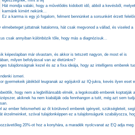
egészségnek, mint a tej"
Hát mondja valaki, hogy a művelődés kidobott idő, abból a kevésből, melye
karmánk kimért nekünk...
Ez a karrma is egy jó fogalom, felment bennünket a sorsunkért érzett felel
gy elmebeteget juttatnak hatalomra, hát csak megvonod a vállad, és viseled a
ikus csak annyiban különbözik tőle, hogy más a diagnózisuk...
k képeslapban már olvastam, és akkor is tetszett nagyon, de most el is
kában, milyen befolyással van az életünkre?
ges tulajdonságnak kezel és az a fixa ideája, hogy az intelligens emberek t
indenki ismeri.
ikor gyermekeik játékból leugranak az egójukról az IQ-jukra, kevés ilyen eset e
mbeötlik, hogy nem a legbrilliánsabb elmék, a legokosabb emberek koptatják 
középszer, akiknek ha nem kiabálják oda fennhangon a tutit, még azt sem tudj
san.
yel az ember felismerheti az őt körülvevő emberek igényeit, szükségleteit, segí
ját érzelmeinket, szóval tulajdonképpen ez a tulajdonságunk szabályozza, ho
hozzávetőleg 20%-ot hoz a konyhára, a maradék nyolcvanat az EQ adja meg