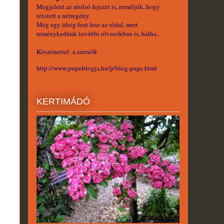
Megjelent az utolsó fejezet is, reméljük, hogy
tetszett a netregény.
Még egy ideig fent lesz az oldal, mert
reménykedünk további olvasókban is, hátha...
Köszönettel: a szerzők
http://www.pupublogja.hu/p/blog-page.html
KERTIMÁDÓ