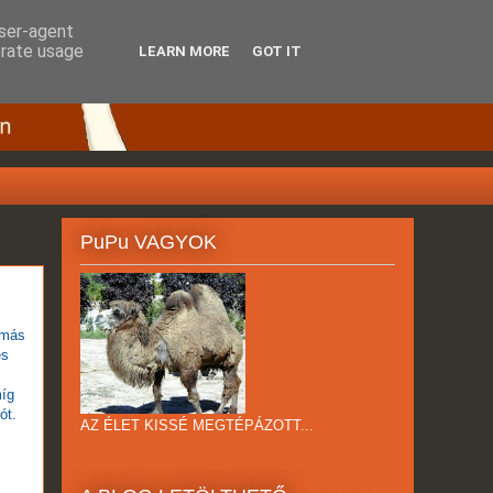
user-agent
erate usage
LEARN MORE
GOT IT
PuPu VAGYOK
 más
es
míg
ót.
AZ ÉLET KISSÉ MEGTÉPÁZOTT...