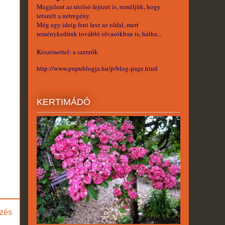
Megjelent az utolsó fejezet is, reméljük, hogy
tetszett a netregény.
Még egy ideig fent lesz az oldal, mert
reménykedünk további olvasókban is, hátha...
Köszönettel: a szerzők
http://www.pupublogja.hu/p/blog-page.html
KERTIMÁDÓ
zés