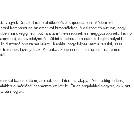
sta vagyok Donald Trump elnökségével kapcsolatban. Módom volt
ztási kampányt az az amerikai hírportálokon. A csiszolt és virtuóz, nagy
 szemben mindvégig Trumpot találtam hitelesebbnek és meggyőzőbbnek. Trump
el szemben), szenvedélyes és küldetéstudata nem riasztó. Legkomolyabb
ált duzzadó önbizalma jelenti. Kérdés, hogy képes lesz e tanulni, azaz
azok tévesnek bizonyulnak. Amerika azonban nem Trump, és Trump nem
tól.
elnökkel kapcsolatban, aminek nem látom az alapját. Amit eddig tudunk,
galábbis a médiából számomra ez jött le. Én az angolokkal vagyok, akik azt
 látni fogjuk.