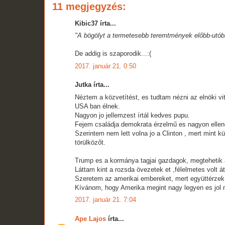
11 megjegyzés:
Kibic37 írta...
"A bögölyt a termetesebb teremtmények előbb-utób
De addig is szaporodik...:(
2017. január 21. 0:50
Jutka írta...
Néztem a közvetítést, es tudtam nézni az elnöki vit
USA ban élnek.
Nagyon jo jellemzest írtál kedves pupu.
Fejem családja demokrata érzelmű es nagyon ellen
Szerintem nem lett volna jo a Clinton , mert mint 
törülközőt.
Trump es a kormánya tagjai gazdagok, megtehetik a
Láttam kint a rozsda övezetek et ,félelmetes volt á
Szeretem az amerikai embereket, mert együttérzek
Kívánom, hogy Amerika megint nagy legyen es jol 
2017. január 21. 7:04
Ape Lajos
írta...