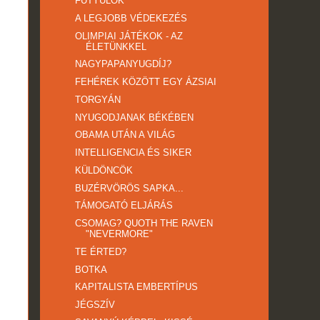
FÜTYÜLŐK
A LEGJOBB VÉDEKEZÉS
OLIMPIAI JÁTÉKOK - AZ
ÉLETÜNKKEL
NAGYPAPANYUGDÍJ?
FEHÉREK KÖZÖTT EGY ÁZSIAI
TORGYÁN
NYUGODJANAK BÉKÉBEN
OBAMA UTÁN A VILÁG
INTELLIGENCIA ÉS SIKER
KÜLDÖNCÖK
BUZÉRVÖRÖS SAPKA...
TÁMOGATÓ ELJÁRÁS
CSOMAG? QUOTH THE RAVEN
"NEVERMORE"
TE ÉRTED?
BOTKA
KAPITALISTA EMBERTÍPUS
JÉGSZÍV