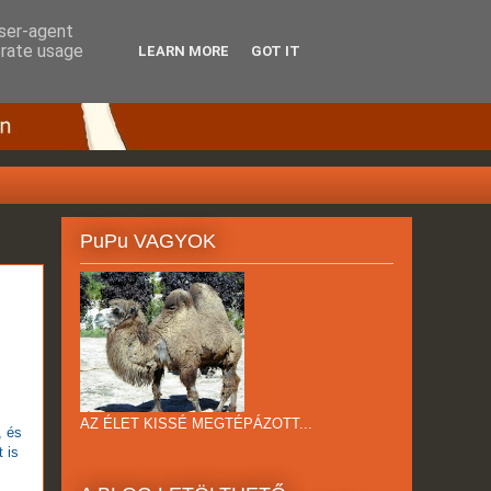
user-agent
erate usage
LEARN MORE
GOT IT
PuPu VAGYOK
AZ ÉLET KISSÉ MEGTÉPÁZOTT...
, és
t is