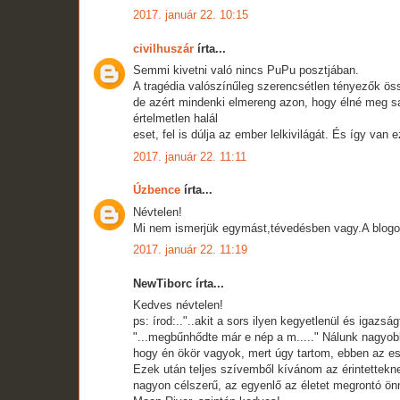
2017. január 22. 10:15
civilhuszár
írta...
Semmi kivetni való nincs PuPu posztjában.
A tragédia valószínűleg szerencsétlen tényezők ös
de azért mindenki elmereng azon, hogy élné meg sa
értelmetlen halál
eset, fel is dúlja az ember lelkivilágát. És így van
2017. január 22. 11:11
Úzbence
írta...
Névtelen!
Mi nem ismerjük egymást,tévedésben vagy.A blogot
2017. január 22. 11:19
NewTiborc írta...
Kedves névtelen!
ps: írod:.."..akit a sors ilyen kegyetlenül és igazság
"...megbűnhődte már e nép a m....." Nálunk nagyobb 
hogy én ökör vagyok, mert úgy tartom, ebben az es
Ezek után teljes szívemből kívánom az érintettekne
nagyon célszerű, az egyenlő az életet megrontó ö