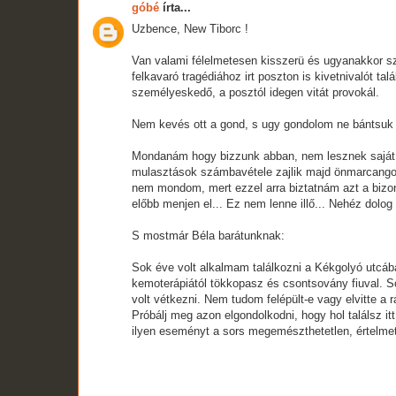
góbé
írta...
Uzbence, New Tiborc !
Van valami félelmetesen kisszerü és ugyanakkor sz
felkavaró tragédiához irt poszton is kivetnivalót ta
személyeskedő, a posztól idegen vitát provokál.
Nem kevés ott a gond, s ugy gondolom ne bántsuk őt
Mondanám hogy bizzunk abban, nem lesznek saját hal
mulasztások számbavétele zajlik majd önmarcangol
nem mondom, mert ezzel arra biztatnám azt a bizon
előbb menjen el... Ez nem lenne illő... Nehéz dolog
S mostmár Béla barátunknak:
Sok éve volt alkalmam találkozni a Kékgolyó utcáb
kemoterápiától tökkopasz és csontsovány fiuval. So
volt vétkezni. Nem tudom felépült-e vagy elvitte a r
Próbálj meg azon elgondolkodni, hogy hol találsz i
ilyen eseményt a sors megemészthetetlen, értelmetl