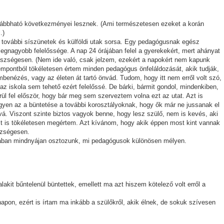
vábbható következményei lesznek. (Ami természetesen ezeket a korán
.)
 további síszünetek és külföldi utak sorsa. Egy pedagógusnak egész
gnagyobb felelőssége. A nap 24 órájában felel a gyerekekért, mert ahányat
 egészségesen. (Nem ide való, csak jelzem, ezekért a napokért nem kapunk
 szempontból tökéletesen értem minden pedagógus önfeláldozását, akik tudják,
benézés, vagy az életen át tartó önvád. Tudom, hogy itt nem erről volt szó,
az iskola sem tehető ezért felelőssé. De bárki, bármit gondol, mindenkiben,
erül fel először, hogy bár meg sem szerveztem volna ezt az utat. Azt is
egyen az a büntetése a további korosztályoknak, hogy ők már ne jussanak el
á. Viszont szinte biztos vagyok benne, hogy lesz szülő, nem is kevés, aki
zt is tökéletesen megértem. Azt kívánom, hogy akik éppen most kint vannak
észségesen.
lmában mindnyájan osztozunk, mi pedagógusok különösen mélyen.
lakit bűntelenül büntettek, emellett ma azt hiszem kötelező volt erről a
 napon, ezért is írtam ma inkább a szülőkről, akik élnek, de sokuk szívesen