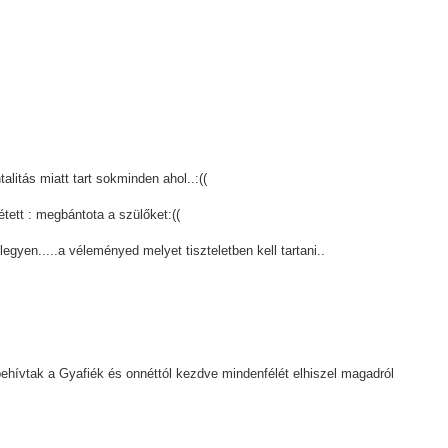
s miatt tart sokminden ahol..:((
étett : megbántota a szülőket:((
yen.....a véleményed melyet tiszteletben kell tartani..
behívtak a Gyafiék és onnéttól kezdve mindenfélét elhiszel magadról