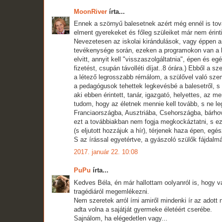
MoonRiver
írta...
Ennek a szörnyű balesetnek azért még ennél is to
elment gyerekeket és főleg szüleiket már nem érinti
Nevezetesen az iskolai kirándulások, vagy éppen a
tevékenysége során, ezeken a programokon van a le
elvitt, annyit kell "visszaszolgáltatnia", épen és
fizetést, csupán távolléti díjat..8 órára.) Ebből a
a létező legrosszabb rémálom, a szülővel való szem
a pedagógusok tehettek legkevésbé a balesetről, s 
aki ebben érintett, tanár, igazgató, helyettes, az m
tudom, hogy az életnek mennie kell tovább, s ne l
Franciaországba, Ausztriába, Csehországba, bárhov
ezt a továbbiakban nem fogja megkockáztatni, s e
(s eljutott hozzájuk a hír), térjenek haza épen, eg
S az írással egyetértve, a gyászoló szülők fájda
2017. január 22. 10:08
PuPu
írta...
Kedves Béla, én már hallottam oolyanról is, hogy va
tragédiáról megemlékezni.
Nem szeretek arról írni amiről mindenki ír az adott
adta volna a sajátját gyermeke életéért cserébe.
Sajnálom, ha elégedetlen vagy...