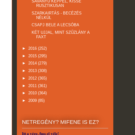
SAVANYÚ KÉPPEL, KISSÉ
RUSZTIKUSAN
SZARKAIRTÁS - BECÉZÉS
NÉLKÜL
CSAPJ BELE A LECSÓBA
KÉT UJJAL, MINT SZŰZLÁNY A
FAXT
►
2016
(252)
►
2015
(295)
►
2014
(279)
►
2013
(308)
►
2012
(365)
►
2011
(361)
►
2010
(364)
►
2009
(85)
NETREGÉNY? MIFENE IS EZ?
Itt a vége, fuss el véle!