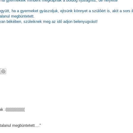
, ha gyermekeik mindent megkapnak a boldog ifjúsághoz, de helyette
gyütt, ha a gyermeket gyászoljuk, ejtsünk könnyet a szülőért is, akit a sors i
alanul megbüntetett.
an békében, szüleiknek meg az idő adjon belenyugvást!
((((((((((((((((
talanul megbüntetett...."