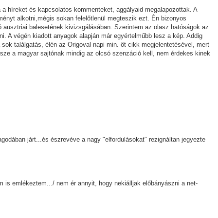
a a híreket és kapcsolatos kommenteket, aggályaid megalapozottak. A
eményt alkotni,mégis sokan felelőtlenül megteszik ezt. Én bizonyos
ó ausztriai balesetének kivizsgálásában. Szerintem az olasz hatóságok az
i. A végén kiadott anyagok alapján már egyértelműbb lesz a kép. Addig
sok találgatás, élén az Origoval napi min. öt cikk megjelentetésével, mert
ze a magyar sajtónak mindig az olcsó szenzáció kell, nem érdekes kinek
pagodában járt...és észrevéve a nagy "elfordulásokat" rezignáltan jegyezte
m is emlékeztem.../ nem ér annyit, hogy nekiálljak előbányászni a net-