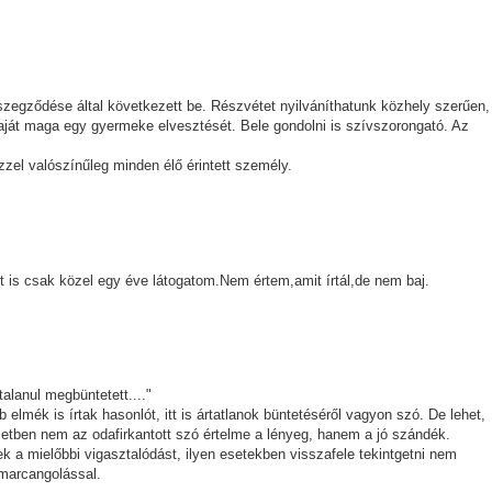
szegződése által következett be. Részvétet nyilváníthatunk közhely szerűen,
ját maga egy gyermeke elvesztését. Bele gondolni is szívszorongató. Az
 ezzel valószínűleg minden élő érintett személy.
 is csak közel egy éve látogatom.Nem értem,amit írtál,de nem baj.
talanul megbüntetett...."
elmék is írtak hasonlót, itt is ártatlanok büntetéséről vagyon szó. De lehet,
etben nem az odafirkantott szó értelme a lényeg, hanem a jó szándék.
k a mielőbbi vigasztalódást, ilyen esetekben visszafele tekintgetni nem
nmarcangolással.