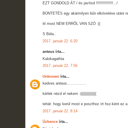
EZT GONDOLD ÁT / és javítsd !!!!!!!!!!!!!!!.../
BÜNTETÉS egy akármilyen bűn elkövetése utáni ret
itt most NEM ERRŐL VAN SZÓ :((
S Béla..
2017. január 22. 6:20
anteus írta...
Kalokagathia
2017. január 22. 7:56
Unknown
írta...
kedves anteus.................
kérlek nézd el nekem :((((((((((((((
tehát: hogy kerül most e poszthoz írt hsz-ként ez 
2017. január 22. 8:14
Úzbence
írta...