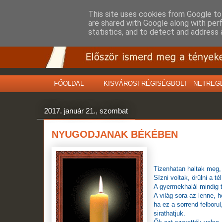
This site uses cookies from Google to 
are shared with Google along with per
statistics, and to detect and address 
FŐOLDAL
KISVÁROSI RÉGISÉGBOLT - NETREG
2017. január 21., szombat
NYUGODJANAK BÉKÉBEN
Tizenhatan haltak meg,
Sízni voltak, örülni a 
A gyermekhalál mindig 
A világ sora az lenne, 
ha ez a sorrend felborul
sirathatjuk.