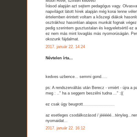
Moon River, szintén kedves!
Írásod alapján azt sejtem pedagógus vagy. Olvasv
napvilágot látott hírek alapján még korai lenne vél
értelemben érintett voltam a kőszegi diákok hasonl
osztrákhoz hasonlóan alapos munkát fognak végezn
pedig szerintem gusztustalan és kegyeletsértő ez a 
ez nem más mint lovaglás más nyomorúságán. Pers
okozunk fájdalmat.
2017. január 22. 14:24
Névtelen írta...
kedves uzbence... semmi gond.....
ps: A rendszerváltás után Berecz - vmiért - újra a 
meg : .." ha a seggem beszélni tudna ..." :((
ez csak úgy beugrott..........................
az esetleges csodálkozásod / jééééé...tényleg...ne
nyomaidat...
2017. január 22. 16:12