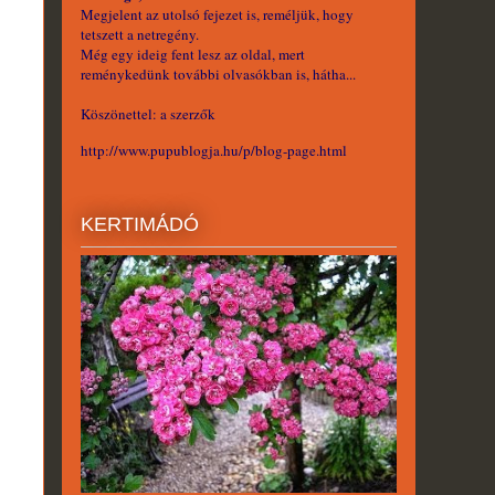
Megjelent az utolsó fejezet is, reméljük, hogy
tetszett a netregény.
Még egy ideig fent lesz az oldal, mert
reménykedünk további olvasókban is, hátha...
Köszönettel: a szerzők
http://www.pupublogja.hu/p/blog-page.html
KERTIMÁDÓ