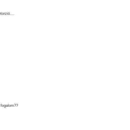
orzió....
a fogalom??