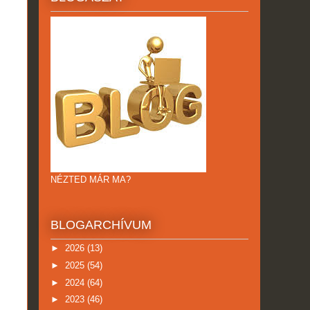
NÉZTED MÁR MA?
BLOGARCHÍVUM
►
2026
(13)
►
2025
(54)
►
2024
(64)
►
2023
(46)