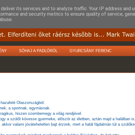
deliver its services and to analyze traffic. Your IP address and 
formance and security metrics to ensure quality of service, gen
abuse.
ÉNY
SÓHAJ A PADLÓRÓL
GYURCSÁNY FERENC
 hazafelé Olaszországból.
télnek, a sportnak, egymásnak.
tragikus, hiszen szembemegy a világ rendjével.
hogy a szülőt kövesse gyermeke, először az életben, aztán majd a halálban is
, akkor valami jóvátehetetlen bajt érzünk, mert a halál fájdalmán túl a szülőke