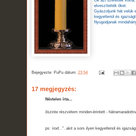
Ők azt szerették volna
elveszítették őket.
Gyászoljunk hát velük e
kegyetlenül és igazságt
Nyugodjanak mindahány
Bejegyezte:
PuPu
dátum:
23:54
17 megjegyzés:
Névtelen írta...
őszinte részvétem minden-érintett - hátramaradottnak :
ps: írod:.."..akit a sors ilyen kegyetlenül és igazság