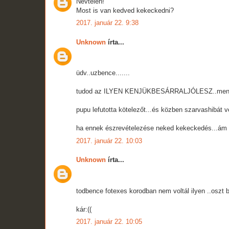
Névtelen!
Most is van kedved kekeckedni?
2017. január 22. 9:38
Unknown
írta...
üdv..uzbence.......
tudod az ILYEN KENJÜKBESÁRRALJÓLESZ..mentalitá
pupu lefutotta kötelezőt...és közben szarvashibát v
ha ennek észrevételezése neked kekeckedés...ám leg
2017. január 22. 10:03
Unknown
írta...
todbence fotexes korodban nem voltál ilyen ..oszt 
kár:((
2017. január 22. 10:05