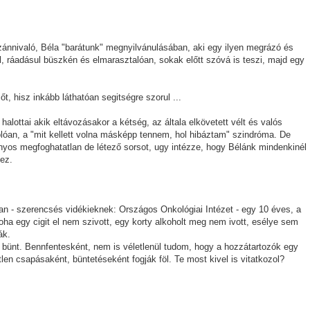
ánnivaló, Béla "barátunk" megnyilvánulásában, aki egy ilyen megrázó és
lál, ráadásul büszkén és elmarasztalóan, sokak előtt szóvá is teszi, majd egy
, hisz inkább láthatóan segitségre szorul ...
ottai akik eltávozásakor a kétség, az általa elkövetett vélt és valós
óan, a "mit kellett volna másképp tennem, hol hibáztam" szindróma. De
yos megfoghatatlan de létező sorsot, ugy intézze, hogy Bélánk mindenkinél
 ez.
an - szerencsés vidékieknek: Országos Onkológiai Intézet - egy 10 éves, a
ha egy cigit el nem szivott, egy korty alkoholt meg nem ivott, esélye sem
ák.
tt bünt. Bennfentesként, nem is véletlenül tudom, hogy a hozzátartozók egy
en csapásaként, büntetéseként fogják föl. Te most kivel is vitatkozol?