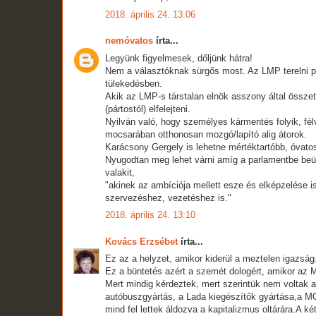
2018. április 24. 13:06
nemóvatos
írta...
Legyünk figyelmesek, dőljünk hátra!
Nem a választóknak sürgős most. Az LMP terelni pró
tülekedésben.
Akik az LMP-s társtalan elnök asszony által összet
(pártostól) elfelejteni.
Nyilván való, hogy személyes kármentés folyik, félv
mocsarában otthonosan mozgó/lapító alig átorok.
Karácsony Gergely is lehetne mértéktartóbb, óvatos
Nyugodtan meg lehet várni amíg a parlamentbe beül
valakit,
"akinek az ambíciója mellett esze és elképzelése is
szervezéshez, vezetéshez is."
2018. április 24. 13:10
Kovács Erzsébet
írta...
Ez az a helyzet, amikor kiderül a meztelen igazsá
Ez a büntetés azért a szemét dologért, amikor az 
Mert mindig kérdeztek, mert szerintük nem voltak 
autóbuszgyártás, a Lada kiegészítők gyártása,a 
mind fel lettek áldozva a kapitalizmus oltárára.A 