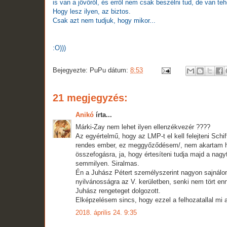
is van a jövőről, és erről nem csak beszélni tud, de van t
Hogy lesz ilyen, az biztos.
Csak azt nem tudjuk, hogy mikor...
:O)))
Bejegyezte:
PuPu
dátum:
8:53
21 megjegyzés:
Anikó
írta...
Márki-Zay nem lehet ilyen ellenzékvezér ????
Az egyértelmű, hogy az LMP-t el kell felejteni Schi
rendes ember, ez meggyőződésem/, nem akartam hin
összefogásra, ja, hogy értesíteni tudja majd a nag
semmilyen. Siralmas.
Én a Juhász Pétert személyszerint nagyon sajnálom
nyilvánosságra az V. kerületben, senki nem tört en
Juhász rengeteget dolgozott.
Elképzelésem sincs, hogy ezzel a felhozatallal mi a 
2018. április 24. 9:35