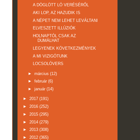
A DÖGLÖTT LÓ VERÉSÉRŐL
AKI LOP, AZ HAZUDIK IS
A NÉPET NEM LEHET LEVÁLTANI
ELVESZETT ILLÚZIÓK
HOLNAPTÓL CSAK AZ
DUMÁLHAT
LEGYENEK KÖVETKEZMÉNYEK
A MI VIZIGÓTUNK
LOCSOLÓVERS
►
március
(12)
►
február
(6)
►
január
(14)
►
2017
(191)
►
2016
(252)
►
2015
(295)
►
2014
(279)
►
2013
(308)
►
2012
(365)