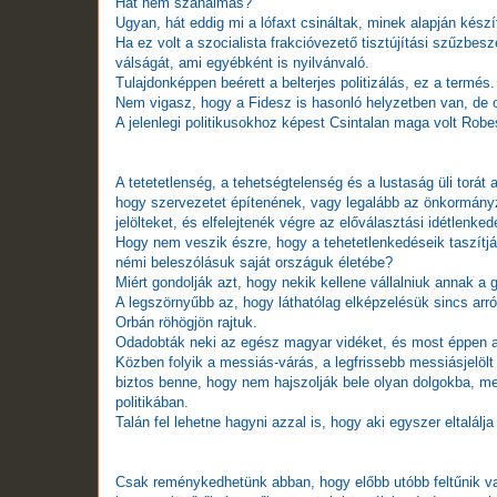
Hát nem szánalmas?
Ugyan, hát eddig mi a lófaxt csináltak, minek alapján készí
Ha ez volt a szocialista frakcióvezető tisztújítási szűzbes
válságát, ami egyébként is nyilvánvaló.
Tulajdonképpen beérett a belterjes politizálás, ez a termés.
Nem vigasz, hogy a Fidesz is hasonló helyzetben van, de ott
A jelenlegi politikusokhoz képest Csintalan maga volt Robes
A tetetetlenség, a tehetségtelenség és a lustaság üli torát
hogy szervezetet építenének, vagy legalább az önkormányz
jelölteket, és elfelejtenék végre az előválasztási idétlenked
Hogy nem veszik észre, hogy a tehetetlenkedéseik taszítjá
némi beleszólásuk saját országuk életébe?
Miért gondolják azt, hogy nekik kellene vállalniuk annak a
A legszörnyűbb az, hogy láthatólag elképzelésük sincs arról
Orbán röhögjön rajtuk.
Odadobták neki az egész magyar vidéket, és most éppen a
Közben folyik a messiás-várás, a legfrissebb messiásjelölt
biztos benne, hogy nem hajszolják bele olyan dolgokba, m
politikában.
Talán fel lehetne hagyni azzal is, hogy aki egyszer eltalálj
Csak reménykedhetünk abban, hogy előbb utóbb feltűnik val