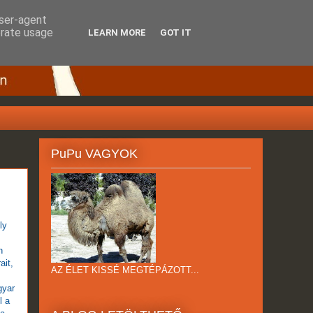
user-agent
erate usage
LEARN MORE
GOT IT
PuPu VAGYOK
ly
n
ait,
AZ ÉLET KISSÉ MEGTÉPÁZOTT...
gyar
l a