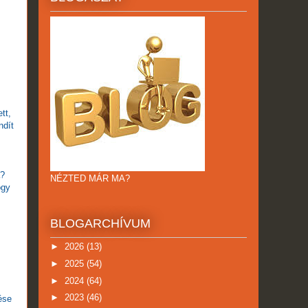
tt,
ndít
a?
NÉZTED MÁR MA?
ogy
BLOGARCHÍVUM
►
2026
(13)
►
2025
(54)
►
2024
(64)
►
2023
(46)
ése