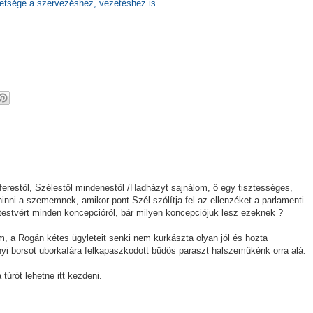
ehetsége a szervezéshez, vezetéshez is.
fferestől, Szélestől mindenestől /Hadházyt sajnálom, ő egy tisztességes,
ni a szememnek, amikor pont Szél szólítja fel az ellenzéket a parlamenti
ytestvért minden koncepcióról, bár milyen koncepciójuk lesz ezeknek ?
, a Rogán kétes ügyleteit senki nem kurkászta olyan jól és hozta
nyi borsot uborkafára felkapaszkodott büdös paraszt halszeműkénk orra alá.
túrót lehetne itt kezdeni.