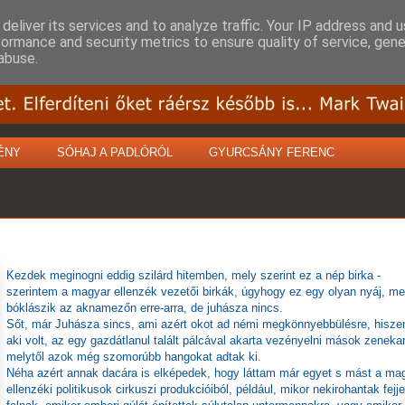
deliver its services and to analyze traffic. Your IP address and 
formance and security metrics to ensure quality of service, gen
abuse.
ÉNY
SÓHAJ A PADLÓRÓL
GYURCSÁNY FERENC
Kezdek meginogni eddig szilárd hitemben, mely szerint ez a nép birka -
szerintem a magyar ellenzék vezetői birkák, úgyhogy ez egy olyan nyáj, me
bóklászik az aknamezőn erre-arra, de juhásza nincs.
Sőt, már Juhásza sincs, ami azért okot ad némi megkönnyebbülésre, hisze
aki volt, az egy gazdátlanul talált pálcával akarta vezényelni mások zenekar
melytől azok még szomorúbb hangokat adtak ki.
Néha azért annak dacára is elképedek, hogy láttam már egyet s mást a ma
ellenzéki politikusok cirkuszi produkcióiból, például, mikor nekirohantak fejje