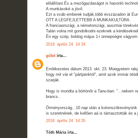
előállítani.És a mezőgazdaságot is hasonló technoló
A munkásoké a jövő.
Ezt a sváb emberek tudják,több évszázadon át Eur
OTT A LEGFEJLETTEBB A MUNKAKULTÚRA.
A franciaországi, a németországi, ausztriai töre
Talán volna mit gondolkodni ezeknek a kérdéseknek
Én egy szép, boldog május 1-i ünnepségre vágyom.
2018. április 24. 14:34
góbé
írta...
Emlékezetes dátum 2013. okt. 23. Müegyetem rakpar
hogy mit vár el "pártjainktól", amit azok immár ötö
szarják.
Hogy is mondta a börtönőr a Tanu-ban: "...nekem ne
brancs..
Örményország...10 nap után a kotonszökevényünk dr
is szeretnének, de kellően aá is támasztották és
2018. április 24. 14:35
Tóth Mária írta...