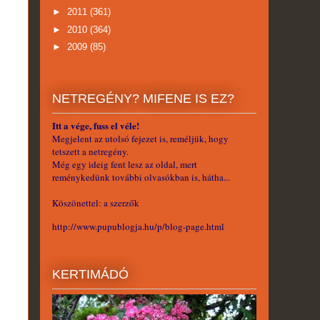
►
2011
(361)
►
2010
(364)
►
2009
(85)
NETREGÉNY? MIFENE IS EZ?
Itt a vége, fuss el véle!
Megjelent az utolsó fejezet is, reméljük, hogy
tetszett a netregény.
Még egy ideig fent lesz az oldal, mert
reménykedünk további olvasókban is, hátha...
Köszönettel: a szerzők
http://www.pupublogja.hu/p/blog-page.html
KERTIMÁDÓ