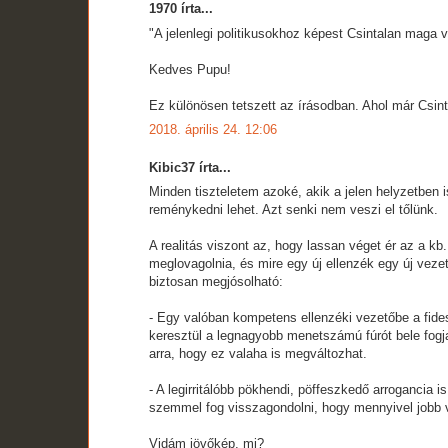
1970 írta...
"A jelenlegi politikusokhoz képest Csintalan maga v
Kedves Pupu!
Ez különösen tetszett az írásodban. Ahol már Csin
2018. április 24. 12:06
Kibic37 írta...
Minden tiszteletem azoké, akik a jelen helyzetben 
reménykedni lehet. Azt senki nem veszi el tőlünk.
A realitás viszont az, hogy lassan véget ér az a kb
meglovagolnia, és mire egy új ellenzék egy új vezető
biztosan megjósolható:
- Egy valóban kompetens ellenzéki vezetőbe a fide
keresztül a legnagyobb menetszámú fúrót bele fogj
arra, hogy ez valaha is megváltozhat.
- A legirritálóbb pökhendi, pöffeszkedő arrogancia 
szemmel fog visszagondolni, hogy mennyivel jobb vo
Vidám jövőkép, mi?