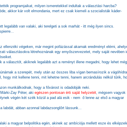
tették programjaikat, milyen ismeretekkel indultak a választási harcba?
zéde, akkor kár volt elmondania, mert ez csak kiemeli a szocialisták káder-
 legalább van valaki, aki terelgeti a sok marhát - itt még ilyen sincs.
pierre...
 az ellenzéki végeken, már megint pofázással akarnak eredményt elérni, ahelye
ati választásokra létrehoznának egy ernyőszervezetet, mely saját nevében i
éseiket.
k a választót, akiknek legalább azt a reményt illene megadni, hogy lehet még
 gúnárnak a szerepét, mely után az összes liba vígan bemasírozik a vágóhídr
, hogy mit kellene tenni, mit lehetne tenni, hanem arcrándulás nélkül tűrik, h
zon munkálkodnak, hogy a fővárost is odadobják neki.
 Márki-Zay Péter, aki
egészen pontosan érti saját helyzetét
, mégsem vagyok
elynek végén két szék közül a pad alá esik - nem ő lenne az első a magyar
a a labdát, abban azonnal labdazsonglőrt lássunk...
aki a magyar belpolitika egén, akinek az ambíciója mellett esze és elképzel