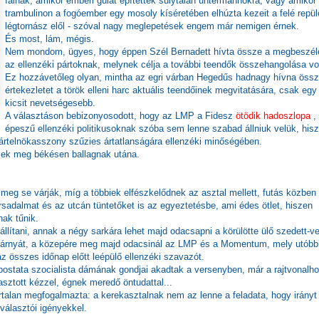
falnak, amikor emberi gúlát építettek súlytalan untermannokra, vagy amikor
trambulinon a fogóember egy mosoly kíséretében elhúzta kezeit a felé repül
légtornász elől - szóval nagy meglepetések engem már nemigen érnek.
És most, lám, mégis.
Nem mondom, ügyes, hogy éppen Szél Bernadett hívta össze a megbeszél
az ellenzéki pártoknak, melynek célja a további teendők összehangolása vol
Ez hozzávetőleg olyan, mintha az egri várban Hegedűs hadnagy hívna öss
értekezletet a török elleni harc aktuális teendőinek megvitatására, csak egy
kicsit nevetségesebb.
A választáson bebizonyosodott, hogy az LMP a Fidesz
ötödik hadoszlopa
,
épeszű ellenzéki politikusoknak szóba sem lenne szabad állniuk velük, his
rtelnökasszony szűzies ártatlanságára ellenzéki minőségében.
bbiek meg békésen ballagnak utána.
eg se várják, míg a többiek elfészkelődnek az asztal mellett, futás közben
társadalmat és az utcán tüntetőket is az egyeztetésbe, ami édes ötlet, hiszen
nak tűnik.
elállítani, annak a négy sarkára lehet majd odacsapni a körülötte ülő szedett-v
s árnyát, a közepére meg majd odacsinál az LMP és a Momentum, mely utóbbi
z összes időnap előtt leépülő ellenzéki szavazót.
 apostata szocialista dámának gondjai akadtak a versenyben, már a rajtvonalh
asztott kézzel, égnek meredő öntudattal...
rtalan megfogalmazta: a kerekasztalnak nem az lenne a feladata, hogy irányt
álasztói igényekkel.