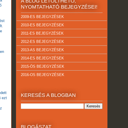
 a
A BLOG LETÖLTHETŐ,
ő
NYOMTATHATÓ BEJEGYZÉSEI!
2009-ES BEJEGYZÉSEK
ést
2010-ES BEJEGYZÉSEK
t.
ze
2011-ES BEJEGYZÉSEK
2012-ES BEJEGYZÉSEK
2013-AS BEJEGYZÉSEK
zen
2014-ES BEJEGYZÉSEK
2015-ÖS BEJEGYZÉSEK
2016-OS BEJEGYZÉSEK
edett
KERESÉS A BLOGBAN
 ezt
oz
BLOGÁSZAT