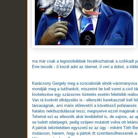
ma már csak a legostobábbak hivatkozhatnak a szikkadt pá
Erre tessék - ő kezdi adni az ütemet, ő veri a dobot, a tö
Karácsony Gergely meg a szocialisták elnök-várományosa m
mondják meg a tutifrankót, miszerint be kell vonni a civil 
kivitelezése egy százezres tüntetés esetén felettébb reális
Van rá konkrét elképzelés is - ellenzéki kerekasztalt kell f
társaságnak, ami máris előrevetíti a következő pofáraesé
fiatalos nekibuzdulással teszi, megnyerve ezzel magának a
Tehetné ezt az ellenzék akár lendülettel is, de sajnos, az
se tudott odatipegni, pedig szépen mutatott volna ott letám
A pártok tekintetében egyszerű ez az ügy - miként Tóth Be
mutasson, hanem, hogy a pártok itt szembesülhessenek a v