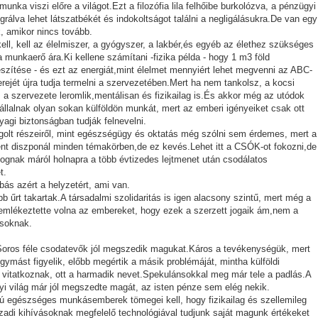
a viszi előre a világot.Ezt a filozófia lila felhőibe burkolózva, a pénzügyi
rálva lehet látszatbékét és indokoltságot találni a negligálásukra.De van egy
, amikor nincs tovább.
l, kell az élelmiszer, a gyógyszer, a lakbér,és egyéb az élethez szükséges
unkaerő ára.Ki kellene számítani -fizika példa - hogy 1 m3 föld
készítése - és ezt az energiát,mint élelmet mennyiért lehet megvenni az ABC-
ejét újra tudja termelni a szervezetében.Mert ha nem tankolsz, a kocsi
a szervezete leromlik,mentálisan és fizikailag is.És akkor még az utódok
állalnak olyan sokan külföldön munkát, mert az emberi igényeiket csak ott
yagi biztonságban tudják felnevelni.
golt részeiről, mint egészségügy és oktatás még szólni sem érdemes, mert a
t diszponál minden témakörben,de ez kevés.Lehet itt a CSÓK-ot fokozni,de
ognak máról holnapra a több évtizedes lejtmenet után csodálatos
t.
bás azért a helyzetért, ami van.
b űrt takartak.A társadalmi szolidaritás is igen alacsony szintű, mert még a
i emlékeztette volna az embereket, hogy ezek a szerzett jogaik ám,nem a
asoknak.
 Soros féle csodatevők jól megszedik magukat.Káros a tevékenységük, mert
ást figyelik, előbb megértik a másik problémáját, mintha külföldi
en vitatkoznak, ott a harmadik nevet.Spekulánsokkal meg már tele a padlás.A
yi világ már jól megszedte magát, az isten pénze sem elég nekik.
mú egészséges munkásemberek tömegei kell, hogy fizikailag és szellemileg
zadi kihívásoknak megfelelő technológiával tudjunk saját magunk értékeket