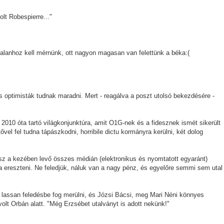
olt Robespierre..."
talanhoz kell mérnünk, ott nagyon magasan van felettünk a béka:(
is optimisták tudnak maradni. Mert - reagálva a poszt utolsó bekezdésére -
. 2010 óta tartó világkonjunktúra, amit O1G-nek és a fidesznek ismét sikerült
vel fel tudna tápászkodni, horribile dictu kormányra kerülni, két dolog
sz a kezében levő összes médián (elektronikus és nyomtatott egyaránt)
a ereszteni. Ne feledjük, náluk van a nagy pénz, és egyelőre semmi sem utal
is lassan feledésbe fog merülni, és Józsi Bácsi, meg Mari Néni könnyes
lt Orbán alatt. "Még Erzsébet utalványt is adott nekünk!"