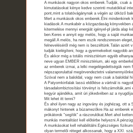
A munkások nagyon okos emberek.Tudják, csak a munk
kimutatásokat kénye kedve szerinti mutatókkal integ
pont,mint a tolatóvágánynak a végén az ütköző bak
Mert a munkások okos emberek.Élni mindenkinek kel
kiadások.A munkabér a közgazdaság könyvekben a m
kitermelése mennyi energiát igényel-pl járda alap 
ben.Keres e annyit egy melós, hogy a saját munkaer
megáll.A melós, ha nem eszik rendszeresen eleget, 
felneveléséről még nem is beszéltünk.Talán azért v
tudják kielégíteni, hogy a gyermekeiket nagyobb an
És akkor még a totális minisztérium egyéb elhanya
neve ugyan EMBER minisztérium, aki egy emberkén
az emberek izmai, a lelki megelégedettségük nem f
népszaporulattal megörvendeztetni valamennyiőnke
Szóval nem a baloldal, vagy nem csak a baloldal hi
A Patyomkinfalak lassú eldőlése a vártnál is nagyob
társadalombiztosítási törvényt is felszámolták,am
kegyúr ajándéka, amit úri jókedvében az a nyugdíj
Mit lehet itt tenni?
És ahol ilyen nagy az ingovány és joghézag, ott a
mákonyt hintenek a búzamezőkre.Ha az emberek egym
prókátorok "segítik" a rászorulókat.Mert ahol kett
munkás mentalitást kell előtérbe helyezni.A pénzüg
A munkásokat kell rehabilitálni.Egészséges fiziku
olyan termelői réteget alkossanak, hogy a XXI. szá