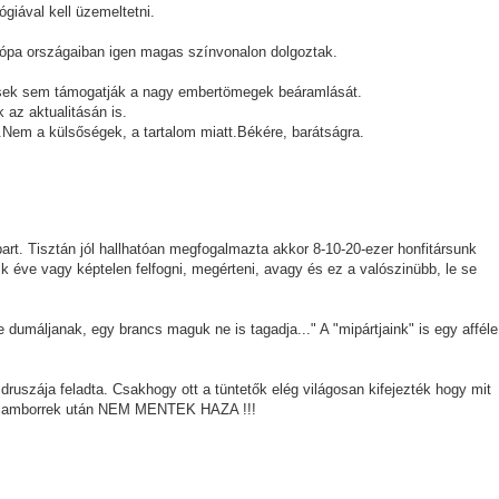
giával kell üzemeltetni.
ópa országaiban igen magas színvonalon dolgoztak.
kvések sem támogatják a nagy embertömegek beáramlását.
 az aktualitásán is.
Nem a külsőségek, a tartalom miatt.Békére, barátságra.
t. Tisztán jól hallhatóan megfogalmazta akkor 8-10-20-ezer honfitársunk
dik éve vagy képtelen felfogni, megérteni, avagy és ez a valószinübb, le se
 dumáljanak, egy brancs maguk ne is tagadja..." A "mipártjaink" is egy afféle
uszája feladta. Csakhogy ott a tüntetők elég világosan kifejezték hogy mit
 a jamborrek után NEM MENTEK HAZA !!!