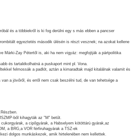
bál és a többiekről is ki fog derülni egy s más ebben a pancser
rombitált egyeztetés második ülésén is részt vesznek; na azokat kellene
e Márki-Zay Pétertől is, aki ha nem vigyáz: megfojtják a pártpolitika
abb és tartalékolhatná a puskaport mint pl. Vona.
tekkel felmossák a padlót, aztán a kimaradtak majd kitalálnak valamit és
 van a jövőről, és erről nem csak beszélni tud, de van tehetsége a
g.Részben.
MSZMP-ből kihagyták az "M" betűt.
a cukorgyárak, a cipőgyárak, a Habselyem kötöttárú gyárak,az
MOM, a BRG,a VOR férfiruhagyárak a TSZ-ek
kétkezi dolgos munkáskezek, amik hirtelenében nem kellettek.