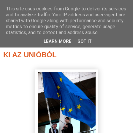
This site uses cookies from Google to deliver its services
and to analyze traffic. Your IP address and user-agent are
shared with Google along with performance and security
metrics to ensure quality of service, generate usage
statistics, and to detect and address abuse.
▼
LEARN MORE
GOT IT
2012. május 1., kedd
KI AZ UNIÓBÓL