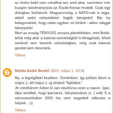
az Unión belül nem csinálhat azt, amit akar. szerintem már
buzgón tanulmányozza az Észak-Koreai modellt. Csak egy
dologban bízhatunk: Magyarország a NATO-nak is tagja,
abból azért nehezebben fogják kiengedni! Bár ha
belegondolok, hogy radar-ügyben mi történt - akkor eléggé
lekonyulok!
Mert az ország TÉNYLEG annyira jelentéktelen, mint Bobik,
tehát még akár a katonai szövetségből is kihagyható. Mivel
senkivel nem leszünk szövetségben, még csak katonai
gondot sem okoznánk.
Válasz
Marika Anikó Benkő
2015. május 1. 19:35
Na, a legrégibbel kezdtem. Gondoltam, így jobban látom a
május 1.-től május 1.-ig történő "fejlődést."
Jtt mindhárom évben ki van zászlózva ezen a napon. Igaz,
Ajka amellett, hogy iparváros, bányászváros is. ( volt) S a
városvezetésben 2002 óta nem engedtek változást a
helyiek. :-))
Válasz