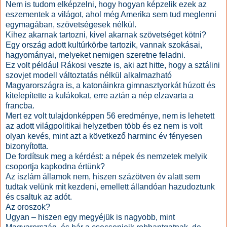
Nem is tudom elképzelni, hogy hogyan képzelik ezek az
eszementek a világot, ahol még Amerika sem tud meglenni
egymagában, szövetségesek nélkül.
Kihez akarnak tartozni, kivel akarnak szövetséget kötni?
Egy ország adott kultúrkörbe tartozik, vannak szokásai,
hagyományai, melyeket nemigen szeretne feladni.
Ez volt például Rákosi veszte is, aki azt hitte, hogy a sztálini
szovjet modell változtatás nélkül alkalmazható
Magyarországra is, a katonáinkra gimnasztyorkát húzott és
kitelepítette a kulákokat, erre aztán a nép elzavarta a
francba.
Mert ez volt tulajdonképpen 56 eredménye, nem is lehetett
az adott világpolitikai helyzetben több és ez nem is volt
olyan kevés, mint azt a következő harminc év fényesen
bizonyította.
De fordítsuk meg a kérdést: a népek és nemzetek melyik
csoportja kapkodna értünk?
Az iszlám államok nem, hiszen százötven év alatt sem
tudtak velünk mit kezdeni, emellett állandóan hazudoztunk
és csaltuk az adót.
Az oroszok?
Ugyan – hiszen egy megyéjük is nagyobb, mint