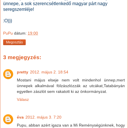
ünnepe, a sok szerencsétlenkedő magyar párt nagy
seregszemléje!
:O)))
PuPu
dátum:
19:00
Megosztás
3 megjegyzés:
pretty
2012. május 2. 18:54
Mostani május elseje nem volt mindenhol ünnep,mert
ünnepek alkalmával fölzászlózzák az utcákat,Tatabányán
egyetlen zászlót sem rakatott ki az önkormányzat.
Válasz
éva
2012. május 3. 7:20
Pupu, abban azért igaza van a Mi Reménységünknek, hogy