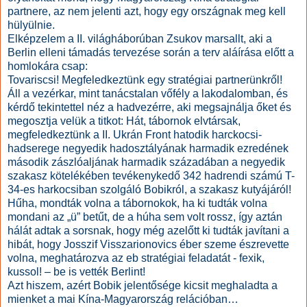
partnere, az nem jelenti azt, hogy egy országnak meg kell
hülyülnie.
Elképzelem a II. világháborúban Zsukov marsallt, aki a
Berlin elleni támadás tervezése során a terv aláírása előtt a
homlokára csap:
Tovariscsi! Megfeledkeztünk egy stratégiai partnerünkről!
Áll a vezérkar, mint tanácstalan vőfély a lakodalomban, és
kérdő tekintettel néz a hadvezérre, aki megsajnálja őket és
megosztja velük a titkot: Hát, tábornok elvtársak,
megfeledkeztünk a II. Ukrán Front hatodik harckocsi-
hadserege negyedik hadosztályának harmadik ezredének
második zászlóaljának harmadik századában a negyedik
szakasz kötelékében tevékenykedő 342 hadrendi számú T-
34-es harkocsiban szolgáló Bobikról, a szakasz kutyájáról!
Hűha, mondták volna a tábornokok, ha ki tudták volna
mondani az „ü” betűt, de a húha sem volt rossz, így aztán
hálát adtak a sorsnak, hogy még azelőtt ki tudták javítani a
hibát, hogy Josszif Visszarionovics éber szeme észrevette
volna, meghatározva az eb stratégiai feladatát - fexik,
kussol! – be is vették Berlint!
Azt hiszem, azért Bobik jelentősége kicsit meghaladta a
mienket a
mai Kína-Magyarország
relációban…