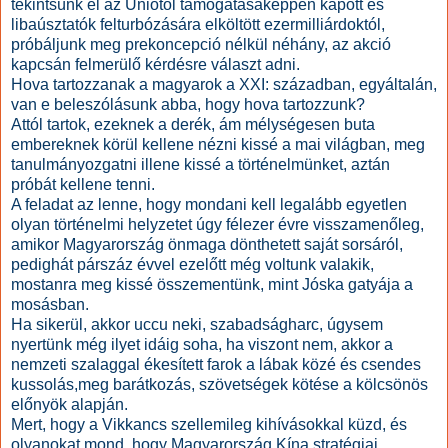
tekintsünk el az Uniótól támogatásaképpen kapott és
libaúsztatók felturbózására elköltött ezermilliárdoktól,
próbáljunk meg prekoncepció nélkül néhány, az akció
kapcsán felmerülő kérdésre választ adni.
Hova tartozzanak a magyarok a XXI: században, egyáltalán,
van e beleszólásunk abba, hogy hova tartozzunk?
Attól tartok, ezeknek a derék, ám mélységesen buta
embereknek körül kellene nézni kissé a mai világban, meg
tanulmányozgatni illene kissé a történelmünket, aztán
próbát kellene tenni.
A feladat az lenne, hogy mondani kell legalább egyetlen
olyan történelmi helyzetet úgy félezer évre visszamenőleg,
amikor Magyarország önmaga dönthetett saját sorsáról,
pedighát párszáz évvel ezelőtt még voltunk valakik,
mostanra meg kissé összementünk, mint Jóska gatyája a
mosásban.
Ha sikerül, akkor uccu neki, szabadságharc, úgysem
nyertünk még ilyet idáig soha, ha viszont nem, akkor a
nemzeti szalaggal ékesített farok a lábak közé és csendes
kussolás,meg barátkozás, szövetségek kötése a kölcsönös
előnyök alapján.
Mert, hogy a Vikkancs szellemileg kihívásokkal küzd, és
olyanokat mond, hogy Magyarország Kína stratégiai