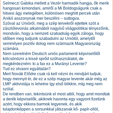
Selmeczi Gabika mellett a Vezér harmadik hangja, ők merik
hangosan kimondani, amiről a Mi Boldogságunk csak a
hitvesi ágy melegében, különösen meghitt percek után
Anikó asszonynak mer beszélni – suttogva.
Szóval az Unióról, meg a szép tervekről ejtettek szót a
zászlólevonás alkalmából nagyívű világpolitikai tényezőink,
mondván, hogy a nemzeti szabadság egyik záloga, hogy
időben meg tudjunk szabadulni az Uniótól, amelytől
semmilyen pozitív dolog nem származik Magyarország
számára.
Nem szeretném Deutsch uniós parlamenti képviselőtől
kölcsönözni a kissé sprőd szóhasználatot, de
megkérdezném: ki a fax ez a Murányi Levente?
Tud ez olvasni egyáltalán?
Mert Novák Elődre csak rá kell nézni és mindjárt tudjuk,
hogy mennyit ér, de ez a szép magyar levente akár még az
LMP aktivistája is lehetne így első blikkre, míg meg nem
szólal.
De rendben van, tekintsünk el most attól, hogy amit mondtak
a derék képviselők, akiknek havonta egy vagyont fizetünk
azért, hogy ekkora barmok legyenek, és akik
tulajdonképpen a sorsunkkal játszanak kő- papír-ollót,