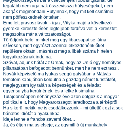
Magyarország, és bár a csecsenjeik robbantgatnak, de
legalább nem ugatnak összevissza hülyeségeket, nem
akarják megmondani Putyinnak, hogy mit kell csinálnia,
nem pöffeszkednek öntelten.
Emellett pravoszlávok, - igaz, Vityka majd a következő
gyereke keresztelésén legfeljebb fordítva veti a keresztet,
megszokta már a változatosságot.
Törődjünk bele, minket még egy libacsapat se látna
szívesen, mert egyrészt azonnal elkezdenénk őket
repülésre oktatni, másrészt meg a libák száma hirtelen
fogyatkozásnak indulna.
Szóval, adjunk hálát az Úrnak, hogy az Unió egy homályos
pillanatában befogadott bennünket, mert ha nem ezt teszi,
Novák képviselő ma lyukas seggű gatyában a Mátyás
templom kapujában koldulna a gazdag német turistáktól,
megjegyzem így talán a képességek és a feladat
egyensúlyba kerülnének, és a lelke kisimulna.
Tulajdonképpen néhányszáz éve azon dolgozik a magyar
politikai elit, hogy Magyarországot leradírozza a térképről.
Ha sikerül nekik, ne is csodálkozzunk – mi ültettük ezt a sok
bánatos idiótát a nyakunkba.
Ideje lenne a francba zavarni őket…
Ja, és éljen május elseje, az egymillió új munkahely