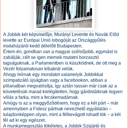
A Jobbik két képviselője, Murányi Levente és Novák Előd
levette az Európai Unió lobogóját az Országgyűlés
irodaházáról kedd délelőtt Budapesten.
Értem én, gondban van a magyar szélsőjobb, egymást is
zabálják, célt se igen mernek mutatni borzasztó
tagságuknak, a Parlamentben is küszködnek, de ott meg a
Vezér folyamatosan kibabrál velük.
Ahogy leírnak egy mondatot valamelyik Jobbikkal
szimpatizáló újságban vagy a facebookon, abban a
pillanatban megvalósítja, így aztán lassan már csak az a
követelésük marad kielégítetlen, hogy gárdistáiknak legyen
villás a farka, mint a fecskemadárnak.
Amúgy is az a meggyőződésem, hogy ez a két párt – már
amennyiben a Fidesz pártnak nevezhető egyáltalán –
tulajdonképpen olyan, mint a félbevágott rohadt tök – a két
fél ad ki egy egészet.
A munkamegosztás tökéletes, a Jobbik Szijjártó és