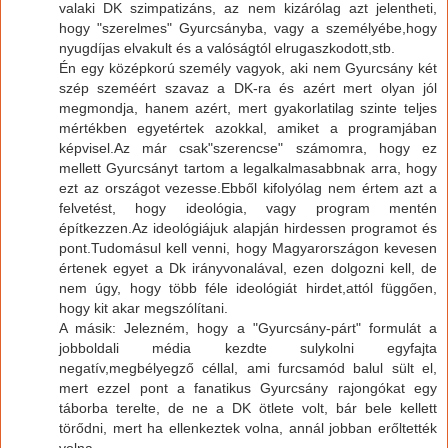
valaki DK szimpatizáns, az nem kizárólag azt jelentheti,
hogy "szerelmes" Gyurcsányba, vagy a személyébe,hogy
nyugdíjas elvakult és a valóságtól elrugaszkodott,stb.
Én egy középkorú személy vagyok, aki nem Gyurcsány két
szép szeméért szavaz a DK-ra és azért mert olyan jól
megmondja, hanem azért, mert gyakorlatilag szinte teljes
mértékben egyetértek azokkal, amiket a programjában
képvisel.Az már csak"szerencse" számomra, hogy ez
mellett Gyurcsányt tartom a legalkalmasabbnak arra, hogy
ezt az országot vezesse.Ebből kifolyólag nem értem azt a
felvetést, hogy ideológia, vagy program mentén
építkezzen.Az ideológiájuk alapján hirdessen programot és
pont.Tudomásul kell venni, hogy Magyarországon kevesen
értenek egyet a Dk irányvonalával, ezen dolgozni kell, de
nem úgy, hogy több féle ideológiát hirdet,attól függően,
hogy kit akar megszólítani.
A másik: Jelezném, hogy a "Gyurcsány-párt" formulát a
jobboldali média kezdte sulykolni egyfajta
negatív,megbélyegző céllal, ami furcsamód balul sült el,
mert ezzel pont a fanatikus Gyurcsány rajongókat egy
táborba terelte, de ne a DK ötlete volt, bár bele kellett
törődni, mert ha ellenkeztek volna, annál jobban erőltették
volna.