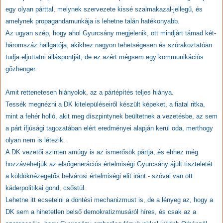
egy olyan párttal, melynek szervezete kissé szalmakazal-jellegű, és
amelynek propagandamunkája is lehetne talán hatékonyabb.
Az ugyan szép, hogy ahol Gyurcsány megjelenik, ott mindjárt támad két-
háromszáz hallgatója, akikhez nagyon tehetségesen és szórakoztatóan
tudja eljuttatni álláspontját, de ez azért mégsem egy kommunikációs
gőzhenger.
Amit rettenetesen hiányolok, az a pártépítés teljes hiánya.
Tessék megnézni a DK kitelepüléseiről készült képeket, a fiatal ritka,
mint a fehér holló, akit meg díszpintynek beültetnek a vezetésbe, az sem
a párt ifjúsági tagozatában elért eredményei alapján kerül oda, merthogy
olyan nem is létezik.
A DK vezetői szinten amúgy is az ismerősök pártja, és ehhez még
hozzávehetjük az elsőgenerációs értelmiségi Gyurcsány ájult tiszteletét
a köldöknézegetős belvárosi értelmiségi elit iránt - szóval van ott
káderpolitikai gond, csőstül.
Lehetne itt ecsetelni a döntési mechanizmust is, de a lényeg az, hogy a
DK sem a hihetetlen belső demokratizmusáról híres, és csak az a