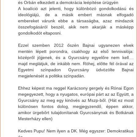
és Orbán elkezdett a demokrácia leépítése ürügyén
A koalíció azt jelenti, hogy különbözó gondolkodású és
ideológiájú, de a másik embert másnak elfogadó
embereket várunk ebbe a társaságba, azaz mindazok
összefogásáról beszél, akik nem akarják a másképp
gondolkodót eltaposni.
Ezzel szemben 2012 őszén Bajnai ugyanezen elvek
mentén lépett porondra, csakhogy az első tennivalója:
középről jöjjenek, és a Gyurcsány egyelőre nem kell....
majd meglátjuk, de inkább nem. Röhej, előtte fél órával az
Egyetmi színpadon Gyurcsány üdvözölte Bajnai
megjelenését a politika színpadán.
Ehhez képest ma reggel Karácsony gergely és Rónai Egon
megegyezett, hogy a nyugatos, európai párt az az Együtt, a
Gyurcsány az meg egy kinövés az Mszp-ből. (Hát ez most
különösen fontos dolog, megjegyzendő, éppen akkor,
amikor ürgebőrt tulajdonítanak Gyurcsánynak és Botkának
Mesterházy ellen)
Kedves Pupu! Nem ilyen a DK. Még egyszer: Demokratikus