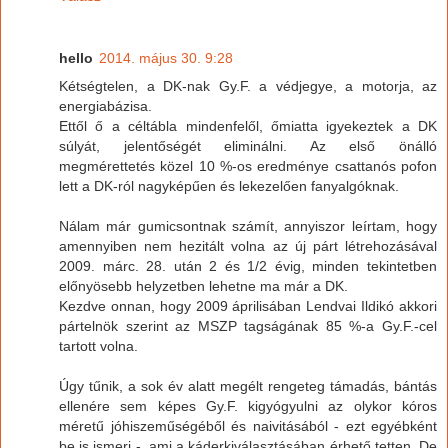
hello
2014. május 30. 9:28
Kétségtelen, a DK-nak Gy.F. a védjegye, a motorja, az
energiabázisa.
Ettől ő a céltábla mindenfelől, őmiatta igyekeztek a DK
súlyát, jelentőségét eliminálni. Az első önálló
megmérettetés közel 10 %-os eredménye csattanós pofon
lett a DK-ról nagyképűen és lekezelően fanyalgóknak.
Nálam már gumicsontnak számít, annyiszor leírtam, hogy
amennyiben nem hezitált volna az új párt létrehozásával
2009. márc. 28. után 2 és 1/2 évig, minden tekintetben
előnyösebb helyzetben lehetne ma már a DK.
Kezdve onnan, hogy 2009 áprilisában Lendvai Ildikó akkori
pártelnök szerint az MSZP tagságának 85 %-a Gy.F.-cel
tartott volna.
Úgy tűnik, a sok év alatt megélt rengeteg támadás, bántás
ellenére sem képes Gy.F. kigyógyulni az olykor kóros
méretű jóhiszeműségéből és naivitásából - ezt egyébként
be is ismeri -, ami a káderkiválasztásában érhető tetten. De