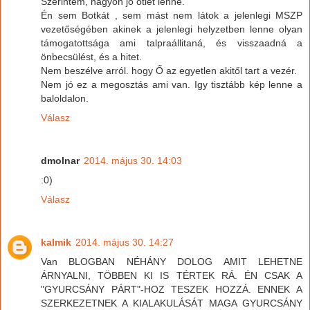
Szerintem, nagyon jó ötlet lenne.
Én sem Botkát , sem mást nem látok a jelenlegi MSZP
vezetőségében akinek a jelenlegi helyzetben lenne olyan
támogatottsága ami talpraállitaná, és visszaadná a
önbecsülést, és a hitet.
Nem beszélve arról. hogy Ő az egyetlen akitől tart a vezér.
Nem jó ez a megosztás ami van. Igy tisztább kép lenne a
baloldalon.
Válasz
dmolnar
2014. május 30. 14:03
:0)
Válasz
kalmik
2014. május 30. 14:27
Van BLOGBAN NÉHÁNY DOLOG AMIT LEHETNE
ÁRNYALNI, TÖBBEN KI IS TÉRTEK RÁ. ÉN CSAK A
"GYURCSÁNY PÁRT"-HOZ TESZEK HOZZÁ. ENNEK A
SZERKEZETNEK A KIALAKULÁSÁT MAGA GYURCSÁNY