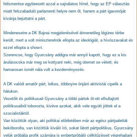
felismerése egybeesett azzal a sajnálatos hírrel, hogy az EP választás
miatt felszabaduló parlamenti helyre nem őt, hanem a párt igavonóját
kívánja bejuttatni a párt.
Mindenesetre a DK Bajnai megjelenésével átmenetileg légüres térbe
került, mert a volt miniszterelnök ellopta az ideológiát, a hívószavakat és
ezzel ellopta a show-t.
Szerencse, hogy Gyurcsány addigra már annyit kapott, hogy ez a kis
árulásocska már meg se kottyant neki, még ütemet se vétett, és
hamarosan ismét nála volt a kezdeményezés.
A DK valódi amatőr párt, lelkes, többnyire önjáró aktivistái cipelik a
hátukon.
Vezetőit és politikusait Gyurcsány a többi pártok itt-ott elhullajtott
politikusaiból toborozta, kivéve azokat, akik vele együtt jöttek el a
szocialistáktól.
Van közöttük olyan, aki politikai előéletében már az egész pártpalettát
bekóborolta, van közöttük kiváló író, sokat látott pártpolitikus, Gyurcsány
velük próbálja profik számára is embertpróbáló célkitűzéseit végrehajtani