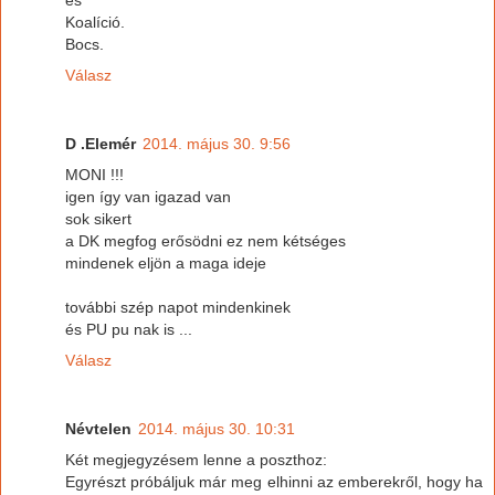
és
Koalíció.
Bocs.
Válasz
D .Elemér
2014. május 30. 9:56
MONI !!!
igen így van igazad van
sok sikert
a DK megfog erősödni ez nem kétséges
mindenek eljön a maga ideje
további szép napot mindenkinek
és PU pu nak is ...
Válasz
Névtelen
2014. május 30. 10:31
Két megjegyzésem lenne a poszthoz:
Egyrészt próbáljuk már meg elhinni az emberekről, hogy ha