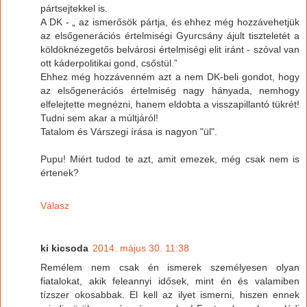
pártsejtekkel is.
A DK - „ az ismerősök pártja, és ehhez még hozzávehetjük
az elsőgenerációs értelmiségi Gyurcsány ájult tiszteletét a
köldöknézegetős belvárosi értelmiségi elit iránt - szóval van
ott káderpolitikai gond, csőstül.”
Ehhez még hozzávenném azt a nem DK-beli gondot, hogy
az elsőgenerációs értelmiség nagy hányada, nemhogy
elfelejtette megnézni, hanem eldobta a visszapillantó tükrét!
Tudni sem akar a múltjáról!
Tatalom és Várszegi írása is nagyon "ül".
Pupu! Miért tudod te azt, amit emezek, még csak nem is
értenek?
Válasz
ki kicsoda
2014. május 30. 11:38
Remélem nem csak én ismerek személyesen olyan
fiatalokat, akik feleannyi idősek, mint én és valamiben
tízszer okosabbak. El kell az ilyet ismerni, hiszen ennek