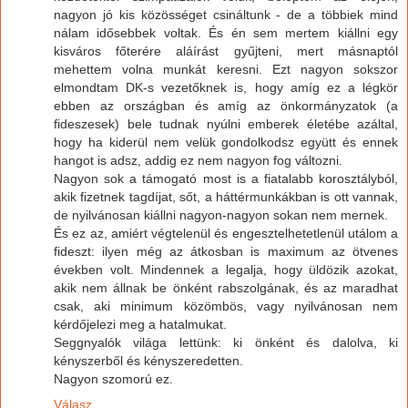
nagyon jó kis közösséget csináltunk - de a többiek mind
nálam idősebbek voltak. És én sem mertem kiállni egy
kisváros főterére aláírást gyűjteni, mert másnaptól
mehettem volna munkát keresni. Ezt nagyon sokszor
elmondtam DK-s vezetőknek is, hogy amíg ez a légkör
ebben az országban és amíg az önkormányzatok (a
fideszesek) bele tudnak nyúlni emberek életébe azáltal,
hogy ha kiderül nem velük gondolkodsz együtt és ennek
hangot is adsz, addig ez nem nagyon fog változni.
Nagyon sok a támogató most is a fiatalabb korosztályból,
akik fizetnek tagdíjat, sőt, a háttérmunkákban is ott vannak,
de nyilvánosan kiállni nagyon-nagyon sokan nem mernek.
És ez az, amiért végtelenül és engesztelhetetlenül utálom a
fideszt: ilyen még az átkosban is maximum az ötvenes
években volt. Mindennek a legalja, hogy üldözik azokat,
akik nem állnak be önként rabszolgának, és az maradhat
csak, aki minimum közömbös, vagy nyilvánosan nem
kérdőjelezi meg a hatalmukat.
Seggnyalók világa lettünk: ki önként és dalolva, ki
kényszerből és kényszeredetten.
Nagyon szomorú ez.
Válasz