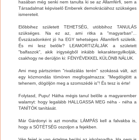
hasában még senki nem tanulta ki se az Államférfi, sem a
Társadalmat képviselő Emberek demokráciához szükséges
ismereteit.
Előbbihez született TEHETSÉG, utóbbihoz TANULÁS
szükséges. Na ez az, ami ritka a "magyarban"...
Évszázadonként jó ha EGY tehetséges Államférfi születik.
És mi lesz belőle? LEAMORTIZÁLJÁK a született
"balfaszok", akik irigységből inkább lekaraktergyilkolják,
csakhogy ne derüljön ki: FÉNYÉVEKKEL KÜLÖNB NÁLUK.
Ami meg pártszinten "rivalizálás terén" szokássá vált, azt
egy közmondás tömören megfogalmazza: "Megdöglött a
tehenem, dögöljön meg a szomszédé is"! És tesz is érte!
Folytasd, Pupu! Hátha mégis tanul belőle a magyarember
walamyt: hogy legalább HALLGASSA MEG néha - néha a
TANÍTÓK tanítását.
Már Gárdonyi is azt mondta: LÁMPÁS kell a falvakba is,
hogy a SÖTÉTSÉG oszoljon a fejekben.
Vén fejjel is van értelme beülni az iskolapadba. Ha nem is