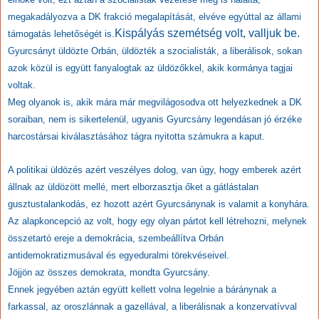
megakadályozva a DK frakció megalapítását, elvéve egyúttal az állami
Kispályás szemétség volt, valljuk be.
támogatás lehetőségét is.
Gyurcsányt üldözte Orbán, üldözték a szocialisták, a liberálisok, sokan
azok közül is együtt fanyalogtak az üldözőkkel, akik kormánya tagjai
voltak.
Meg olyanok is, akik mára már megvilágosodva ott helyezkednek a DK
soraiban, nem is sikertelenül, ugyanis Gyurcsány legendásan jó érzéke
harcostársai kiválasztásához tágra nyitotta számukra a kaput.
A politikai üldözés azért veszélyes dolog, van úgy, hogy emberek azért
állnak az üldözött mellé, mert elborzasztja őket a gátlástalan
gusztustalankodás, ez hozott azért Gyurcsánynak is valamit a konyhára.
Az alapkoncepció az volt, hogy egy olyan pártot kell létrehozni, melynek
összetartó ereje a demokrácia, szembeállítva Orbán
antidemokratizmusával és egyeduralmi törekvéseivel.
Jöjjön az összes demokrata, mondta Gyurcsány.
Ennek jegyében aztán együtt kellett volna legelnie a báránynak a
farkassal, az oroszlánnak a gazellával, a liberálisnak a konzervatívval