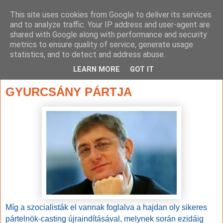
This site uses cookies from Google to deliver its services
and to analyze traffic. Your IP address and user-agent are
shared with Google along with performance and security
metrics to ensure quality of service, generate usage
statistics, and to detect and address abuse.
▼
LEARN MORE
GOT IT
2014. május 29., csütörtök
GYURCSÁNY PÁRTJA
Míg a szocialisták el vannak foglalva a hajdan oly sikeres
pártelnök-casting újraindításával, melynek során ezidáig