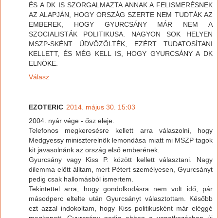
ÉS A DK IS SZORGALMAZTA ANNAK A FELISMERÉSNEK
AZ ALAPJÁN, HOGY ORSZÁG SZERTE NEM TUDTÁK AZ
EMBEREK, HOGY GYURCSÁNY MÁR NEM A
SZOCIALISTÁK POLITIKUSA. NAGYON SOK HELYEN
MSZP-SKÉNT ÜDVÖZÖLTÉK, EZÉRT TUDATOSÍTANI
KELLETT, ÉS MÉG KELL IS, HOGY GYURCSÁNY A DK
ELNÖKE.
Válasz
EZOTERIC
2014. május 30. 15:03
2004. nyár vége - ősz eleje.
Telefonos megkeresésre kellett arra válaszolni, hogy
Medgyessy miniszterelnök lemondása miatt mi MSZP tagok
kit javasolnánk az ország első emberének.
Gyurcsány vagy Kiss P. között kellett választani. Nagy
dilemma előtt álltam, mert Pétert személyesen, Gyurcsányt
pedig csak hallomásból ismertem.
Tekintettel arra, hogy gondolkodásra nem volt idő, pár
másodperc eltelte után Gyurcsányt választottam. Később
ezt azzal indokoltam, hogy Kiss politikusként már eléggé
megkopott, Gyurcsány pedig ebben a vonatkozásban új