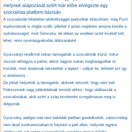
melynek alapozását azért már előre elvégezte egy
szocialista platform bázisán.
A szocialisták hihetetlen eltökéltséggel iparkodtak eltávolítani, még Puch
expénztárnok is ringbe szállt, jóllehet ő aztán majdnem annyira kerülte a
nyilvánosságot, mint Simicska, de ebben az esetben azért kivételt tett,
lehet, némi nyomásgyakorlás áldozataként.
Gyurcsányt rendkívül sokan támogatták a szocialisták közül, mikor
viszont otthagyta a pártot, akkor nagyon sokan megharagudtak rá
közülük, mert árulásnak tekintették a lépést – valljuk be, lehetett ezt így
is értelmezni...
De jöttek helyettük új támogatók, akiknek tetszett, hogy nem kell
Fideszesnek vagy jobboldalinak lenniük ahhoz, hogy utálhassák a
szocialistákat, akik ezért a szép érzelemért szorgalmasan meg is
dolgoztak.
Gyurcsány addigra már nem baloldali pártban gondolkodott, valószínűleg
nem akart konkurenciaharcot folytatni a párt ellen, melynek egykor
elnöke volt, ezt aztán a szocialisták vezetése meg is hálálta,