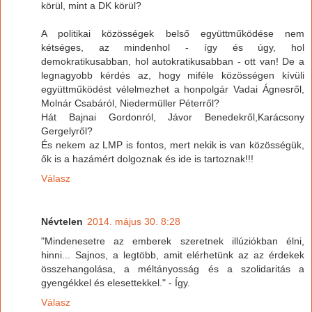
körül, mint a DK körül?
A politikai közösségek belső együttműködése nem
kétséges, az mindenhol - így és úgy, hol
demokratikusabban, hol autokratikusabban - ott van! De a
legnagyobb kérdés az, hogy miféle közösségen kívüli
együttműködést vélelmezhet a honpolgár Vadai Ágnesről,
Molnár Csabáról, Niedermüller Péterről?
Hát Bajnai Gordonról, Jávor Benedekről,Karácsony
Gergelyről?
És nekem az LMP is fontos, mert nekik is van közösségük,
ők is a hazámért dolgoznak és ide is tartoznak!!!
Válasz
Névtelen
2014. május 30. 8:28
"Mindenesetre az emberek szeretnek illúziókban élni,
hinni... Sajnos, a legtöbb, amit elérhetünk az az érdekek
összehangolása, a méltányosság és a szolidaritás a
gyengékkel és elesettekkel." - Így.
Válasz