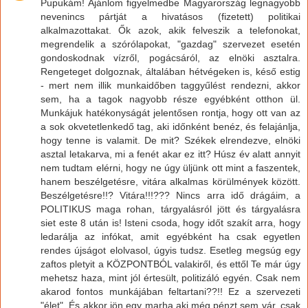
Pupukám! Ajánlom figyelmedbe Magyarország legnagyobb
nevenincs pártját a hivatásos (fizetett) politikai
alkalmazottakat. Ők azok, akik felveszik a telefonokat,
megrendelik a szórólapokat, "gazdag" szervezet esetén
gondoskodnak vízről, pogácsáról, az elnöki asztalra.
Rengeteget dolgoznak, általában hétvégeken is, késő estig
- mert nem illik munkaidőben taggyűlést rendezni, akkor
sem, ha a tagok nagyobb része egyébként otthon ül.
Munkájuk hatékonyságát jelentősen rontja, hogy ott van az
a sok okvetetlenkedő tag, aki időnként benéz, és felajánlja,
hogy tenne is valamit. De mit? Székek elrendezve, elnöki
asztal letakarva, mi a fenét akar ez itt? Húsz év alatt annyit
nem tudtam elérni, hogy ne úgy üljünk ott mint a faszentek,
hanem beszélgetésre, vitára alkalmas körülmények között.
Beszélgetésre!!? Vitára!!!??? Nincs arra idő drágáim, a
POLITIKUS maga rohan, tárgyalásról jött és tárgyalásra
siet este 8 után is! Isteni csoda, hogy időt szakít arra, hogy
ledarálja az infókat, amit egyébként ha csak egyetlen
rendes újságot elolvasol, úgyis tudsz. Esetleg megsúg egy
zaftos pletyit a KÖZPONTBÓL valakiről, és ettől Te már úgy
mehetsz haza, mint jól értesült, politizáló egyén. Csak nem
akarod fontos munkájában feltartani??!! Ez a szervezeti
"élet". És akkor jön egy marha,aki még pénzt sem vár, csak