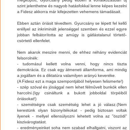
szint jelenthetne és nagyob hatásfokkal lenne képes kezelni
a Fidesz akkorra már kifejezetten vehemens támadásait.
Ebben aztán óriásit tévedtem. Gyurcsány se lépett fel kellő
eréllyel az inkriminált jelenséggel szemben és ezzel egyre
jobban felbátorította az amúgy is gátlástalanul törtető-
csörtető ellenfelet.
Nem akarok meszire menni, de ehhez néhány evidenciát
felsorolnék:
- tudomásul kellett volna venni, hogy nincs tiszta
demokrácia. Ez csak egy átmeneti államforma, ami mindig
a jogállam és a diktatúra valamilyen arányú keveréke.
(A Fidesz ezt a maga szempontjából helyesen felismerte!)
- szép szóval és jósággal nem lehet félművelt bunkók ellen
harcolni.(Igy csináltunk a bukott jobboldal törpéiből
óriásokat!)
- szemétségre csak szemétség lehet a jó válasz.(Nem
kerestünk olyan bizonyítékokat - pedig biztosan voltak
ilyenek - mellyel ellensúlyozni lehetett volna az "öszödi"
kiszivárogtatást.
- eredményeinket soha nem szabad elhallgatni, viszont az