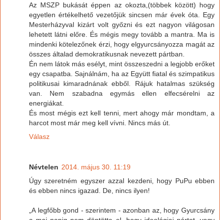
Az MSZP bukását éppen az okozta,(többek között) hogy
egyetlen értékelhető vezetőjük sincsen már évek óta. Egy
Mesterházyval kizárt volt győzni és ezt nagyon világosan
lehetett látni előre. És mégis megy tovább a mantra. Ma is
mindenki kötelezőnek érzi, hogy elgyurcsányozza magát az
összes általad demokratikusnak nevezett pártban.
Én nem látok más esélyt, mint összeszedni a legjobb erőket
egy csapatba. Sajnálnám, ha az Együtt fiatal és szimpatikus
politikusai kimaradnának ebből. Rájuk hatalmas szükség
van. Nem szabadna egymás ellen elfecsérelni az
energiákat.
És most mégis ezt kell tenni, mert ahogy már mondtam, a
harcot most már meg kell vívni. Nincs más út.
Válasz
Névtelen
2014. május 30. 11:19
Úgy szeretném egyszer azzal kezdeni, hogy PuPu ebben
és ebben nincs igazad. De, nincs ilyen!
„A legfőbb gond - szerintem - azonban az, hogy Gyurcsány
a mai napig nem döntötte el, hogy ideológiai pártot, vagy