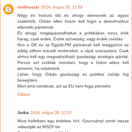
civilhuszár
2014. május 30. 11:59
Négy év hosszú idő és ahogy elemezték az agyas
szakértők, Orbán ellen össze kell fogni a demokratikus
ellenzéki pártoknak.
És ahogy megtapasztalhattuk a politikában nincs örök
harag, csak érdek. Érdek szövetség, vagy érdek civódás.
Nos a DK és az Együtt-PM pártoknak kell meggyőzni az
eddig otthon maradt embereket, a rájuk szavazásra. Csak
ahhoz kell egy megvalósítható gazdasági stratégia ajánlat.
Persze azt szokták mondani, hogy a hídon akkor kell
átmenni, ha odaértünk.
Lehet, hogy Orbán gazdasági és politikai csődje fog
besegíteni.
Mert amit csinálnak, azt az EU nem fogja pénzelni.
Válasz
Jutka
2014. május 30. 12:57
Most hallottam egy érdekes hírt. Gyurcsányt ismét vissza
választják az MSZP-be.