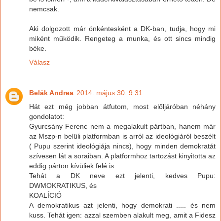
nemcsak.
Aki dolgozott már önkéntesként a DK-ban, tudja, hogy mi
miként működik. Rengeteg a munka, és ott sincs mindig
béke.
Válasz
Belák Andrea
2014. május 30. 9:31
Hát ezt még jobban átfutom, most előljáróban néhány
gondolatot:
Gyurcsány Ferenc nem a megalakult pártban, hanem már
az Mszp-n belüli platformban is arról az ideológiáról beszélt
( Pupu szerint ideológiája nincs), hogy minden demokratát
szívesen lát a soraiban. A platformhoz tartozást kinyitotta az
eddig párton kívüliek felé is.
Tehát a DK neve ezt jelenti, kedves Pupu:
DWMOKRATIKUS, és
KOALÍCIÓ
A demokratikus azt jelenti, hogy demokrati ..... és nem
kuss. Tehát igen: azzal szemben alakult meg, amit a Fidesz