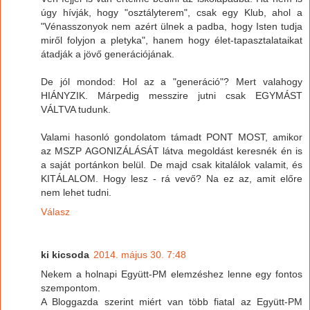
úgy hívják, hogy "osztályterem", csak egy Klub, ahol a
"Vénasszonyok nem azért ülnek a padba, hogy Isten tudja
miről folyjon a pletyka", hanem hogy élet-tapasztalataikat
átadják a jövő generációjának.
De jól mondod: Hol az a "generáció"? Mert valahogy
HIÁNYZIK. Márpedig messzire jutni csak EGYMÁST
VÁLTVA tudunk.
Valami hasonló gondolatom támadt PONT MOST, amikor
az MSZP AGONIZÁLÁSÁT látva megoldást keresnék én is
a saját portánkon belül. De majd csak kitalálok valamit, és
KITÁLALOM. Hogy lesz - rá vevő? Na ez az, amit előre
nem lehet tudni.
Válasz
ki kicsoda
2014. május 30. 7:48
Nekem a holnapi Együtt-PM elemzéshez lenne egy fontos
szempontom.
A Bloggazda szerint miért van több fiatal az Együtt-PM