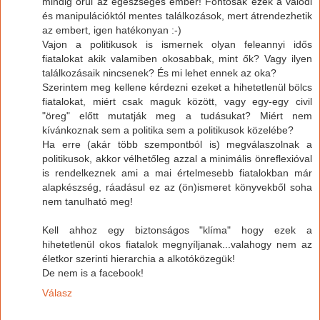
mindig örül az egészséges ember! Fontosak ezek a valódi
és manipulációktól mentes találkozások, mert átrendezhetik
az embert, igen hatékonyan :-)
Vajon a politikusok is ismernek olyan feleannyi idős
fiatalokat akik valamiben okosabbak, mint ők? Vagy ilyen
találkozásaik nincsenek? És mi lehet ennek az oka?
Szerintem meg kellene kérdezni ezeket a hihetetlenül bölcs
fiatalokat, miért csak maguk között, vagy egy-egy civil
"öreg" előtt mutatják meg a tudásukat? Miért nem
kívánkoznak sem a politika sem a politikusok közelébe?
Ha erre (akár több szempontból is) megválaszolnak a
politikusok, akkor vélhetőleg azzal a minimális önreflexióval
is rendelkeznek ami a mai értelmesebb fiatalokban már
alapkészség, ráadásul ez az (ön)ismeret könyvekből soha
nem tanulható meg!
Kell ahhoz egy biztonságos "klíma" hogy ezek a
hihetetlenül okos fiatalok megnyíljanak...valahogy nem az
életkor szerinti hierarchia a alkotóközegük!
De nem is a facebook!
Válasz