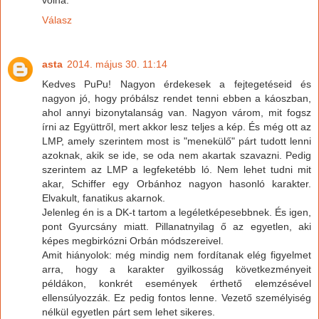
Válasz
asta
2014. május 30. 11:14
Kedves PuPu! Nagyon érdekesek a fejtegetéseid és
nagyon jó, hogy próbálsz rendet tenni ebben a káoszban,
ahol annyi bizonytalanság van. Nagyon várom, mit fogsz
írni az Együttről, mert akkor lesz teljes a kép. És még ott az
LMP, amely szerintem most is "menekülő" párt tudott lenni
azoknak, akik se ide, se oda nem akartak szavazni. Pedig
szerintem az LMP a legfeketébb ló. Nem lehet tudni mit
akar, Schiffer egy Orbánhoz nagyon hasonló karakter.
Elvakult, fanatikus akarnok.
Jelenleg én is a DK-t tartom a legéletképesebbnek. És igen,
pont Gyurcsány miatt. Pillanatnyilag ő az egyetlen, aki
képes megbirkózni Orbán módszereivel.
Amit hiányolok: még mindig nem fordítanak elég figyelmet
arra, hogy a karakter gyilkosság következményeit
példákon, konkrét események érthető elemzésével
ellensúlyozzák. Ez pedig fontos lenne. Vezető személyiség
nélkül egyetlen párt sem lehet sikeres.