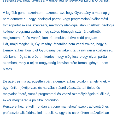
szerencséje, hogy Gyurcsány emberileg fényévekkel különb Orbánnál.
A legfőbb gond - szerintem - azonban az, hogy Gyurcsány a mai napig
nem döntötte el, hogy ideológiai pártot, vagy programalapú választási
tömegpártot akar-e szervezni, merthogy ideológiai alapú párthoz ideológia
kellene, programalapúhoz meg széles tömegek számára érthető,
megismerhető, és vonzó, konkrétumokban bővelkedő program.
Hát, majd meglátjuk, Gyurcsány láthatólag nem veszi zokon, hogy a
Demokratikus Koalíciót Gyurcsány pártjaként tartja nyilván a közbeszéd,
időnként még rá is erősít – kérdés, hogy elég lesz-e egy olyan párttal
szemben, mely a teljes magyarság képviseletére formál igényt – nem
biztos.
De azért ez ma az egyetlen párt a demokratikus oldalon, amelyiknek –
úgy tűnik – jövője van, és ha választásról-választásra hiteles és
megvalósítható, vonzó programmal és vonzó személyiségekkel áll elő,
akkor megmarad a politikai porondon.
Persze ehhez le kell mondania a „one man show” szép tradíciójáról és
professzionalizálódnia kell, a politika ugyanis csak ötven százalékban