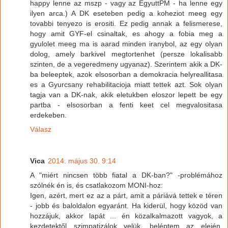
happy lenne az mszp - vagy az EgyuttPM - ha lenne egy
ilyen arca.) A DK eseteben pedig a koheziot meeg egy
tovabbi tenyezo is erositi. Ez pedig annak a felismerese,
hogy amit GYF-el csinaltak, es ahogy a fobia meg a
gyulolet meeg ma is aarad minden iranybol, az egy olyan
dolog, amely barkivel megtortenhet (persze lokalisabb
szinten, de a vegeredmeny ugyanaz). Szerintem akik a DK-
ba beleeptek, azok elsosorban a demokracia helyreallitasa
es a Gyurcsany rehabilitacioja miatt tettek azt. Sok olyan
tagja van a DK-nak, akik eletukben eloszor lepett be egy
partba - elsosorban a fenti keet cel megvalositasa
erdekeben.
Válasz
Vica
2014. május 30. 9:14
A "miért nincsen több fiatal a DK-ban?" -problémához
szólnék én is, és csatlakozom MONI-hoz:
Igen, azért, mert ez az a párt, amit a páriává tettek e téren
- jobb és baloldalon egyaránt. Ha kiderül, hogy közöd van
hozzájuk, akkor lapát ... én közalkalmazott vagyok, a
kezdetektől szimpatizálok velük, beléptem az elején,