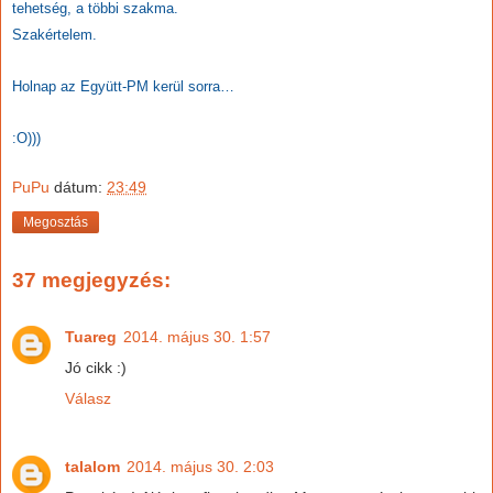
tehetség, a többi szakma.
Szakértelem.
Holnap az Együtt-PM kerül sorra…
:O)))
PuPu
dátum:
23:49
Megosztás
37 megjegyzés:
Tuareg
2014. május 30. 1:57
Jó cikk :)
Válasz
talalom
2014. május 30. 2:03