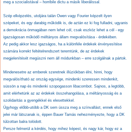
meg a szocialistával – horribile dictu a másik liberálissal.
Szép elképzelés, utoljára talán Owen vagy Fourier képzelt ilyen
szépeket, és egy darabig működik is, de aztán ez ki fog fulladni, ugyanis
a demokrácia önmagában nem lehet cél, csak eszköz lehet a cél - egy
igazságosan működő méltányos állam megvalósítása - érdekében.
Az pedig akkor lesz igazságos, ha a különféle érdekek érvényesítése
számára korrekt feltételrendszert teremtünk, de az érdekek
megjelenítését megúszni nem áll módunkban – erre szolgálnak a pártok.
Mindenesetre az emberek szeretnek illúziókban élni, hinni, hogy
megvalósítható az ország egysége, mindenki szeressen mindenkit,
süssön a nap és mindenki szopogasson libacombot. Sajnos, a legtöbb,
amit elérhetünk az az érdekek összehangolása, a méltányosság és a
szolidaritás a gyengékkel és elesettekkel.
Úgyhogy előbb-utóbb a DK sem ússza meg a színvallást, ennek első
jelei már látszanak is, éppen Bauer Tamás nehezményezte, hogy a DK
túlzottan balra tolódott.
Persze felmerül a kérdés, hogy mihez képest, és nagy kár, hogy ez a