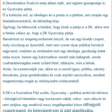
A Demokratikus Koalíció ereje abban rejlik, ami egyben gyengesége is:
ez Gyurcsány pártja.
Ő a kohéziós erő, az ideológus és a portás is a pártban, ami strapás egy
feladatkoncentráció, de láthatólag bírja.
Úgyhogy, ha feltesszük a kérdést, hogy kinek a pártja is a DK, akkor erre
a hiteles válasz az, hogy a DK Gyurcsány pártja.
Namármost ez rengeteg embernek tetszik, de van egy kisebb csoport,
mely viszolyog az ilyesmitől, mert nem szeret olyan politikai formáció
tagja lenni, melyben az embereket nem egy ideológia, gazdasági érdek
tartja össze, hanem egy karizmatikus vezető után ballagnak, annak
csalhatatlanságába vetett szilárd hittel, többnyire, mint a birkák.
Aztán, ha szerencséjük van, akkor ez a vezető (guru, próféta, sámán)
demokrata, józan gondolkodású és csak enyhén narcisztikus, emellett
megtartóztatja magát az önkényuralmi módszerektől.
A DK-t a Szocialista Párt szülte, Gyurcsány – politikai ambícióit tekintve
- kétségkívül hihetetlen nagy kockázatot vállalt, mikor - nem először és
otthagyott
nem utoljára- egy rendkívül rossz megállapodást kötve
csapot-papot, és
belevágott egy új párt alapításába,