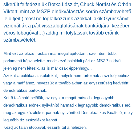
sikerült felfedezniük Botka Lászlót, Chuck Norrist és Orbán
Viktort, mint az MSZP elnökválasztás során számbavehető
jelöltjeit ( most ne foglalkozzunk azokkal, akik Gyurcsányt
vizionálják a párt visszafoglalásának barikádjára, kezében
vörös lobogóval…) addig mi folytassuk tovább erőink
számbavételét.
Mint ezt az előző írásban már megállapítottam, szerintem több,
parlamenti képviselettel rendelkező baloldali párt az MSZP-n kívül
jelenleg nem létezik, az is már csak éppenhogy...
Azokat a politikai alakulatokat, melyek nem tartoznak a szélsőjobbhoz
vagy a maffiához, nevezzük a továbbiakban az egyszerűség kedvéért
demokratikus pártoknak.
Kettő található belőlük, az egyik a magát második legnagyobb
demokratikus erőnek nyilvánító harmadik legnagyobb demokratikus erő,
meg az egyszázalékos pártnak nyilvánított Demokratikus Koalíció, mely
legutóbb tíz százalékot kapott.
Kezdjük talán utóbbival, essünk túl a nehezén.