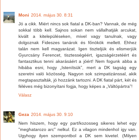
Moni
2014. május 30. 8:31
Jó a cikk. Miért nincs sok fiatal a DK-ban? Vannak, de még
sokkal több kell. Sajnos sokan nem vállalhatják arcukat,
kivált a kitelepüléseken, mivel vagy tanulnak, vagy
dolgoznak Fideszes tanárok és főnökök mellett. Ehhez
talán nem kell magyarázat. Igen tiszteljük és elismerjük
Gyurcsány Ferencet, tisztességéért, igazságérzetéért és
fantasztikus tenni akarásáért a jóért! Nem fogunk abba a
hibába esni, hogy „Istenítsük”, mert a DK tagság egy
szeretni való közösség. Nagyon sok szimpatizánssal, akik
megtapasztalták, jó hozzánk tartozni. A DK fiatal párt, két és
féléves még bizonyítani fogja, hogy képes a „Váltópártra”!
Válasz
Geza
2014. május 30. 9:10
Nem hiszem, hogy egy part/kozosseg sikeres lehet egy
"meghatarozo arc" nelkul. Ez a vilagon mindenhol igy van.
Ugyhogy ilyen szempontbol a DK sem kivetel. (Milyen