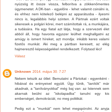
nyüzsög itt össze vissza, felborítva a zökkenőmentes
ügymenetet. A DK-ban - egyelőre - lehet valamit csinálni is,
és ehhez nem kötelező belépni az apparátusba - ilyesmi
nincs is, legalábbis helyi szinten. A Pártnak ezért voltak
sikeresek a polgári körei, mert számítottak rá, a munkájára,
a tudására. Ha egy fiatal azt látja, hogy a szervezeti élet
abból áll, hogy havonta egyszer leülhet meghallgatni az
amúgy is ismert híreket, azt mondja: inkább keres valami
fizetős munkát. Aki meg a pártban keresett, az elég
hajmeresztő képességekkel rendelkezett. Folytasd léci!
Válasz
Unknown
2014. május 30. 7:27
Nekem tetszik az ötlet: Bemutatni a Pártokat - egyenként -
hibáival és erényeivel együtt. Úgy tűnik, "tanítók" már
akadnak, a "tanítványokkal" még baj van: az Istennek sem
akarnak beülni az "iskolapadba" tanulni egy kis
emberséget, demokráciát, no meg politikát.
Pedig ezt a "munkát" nem lehet megspórolni. Az anyja