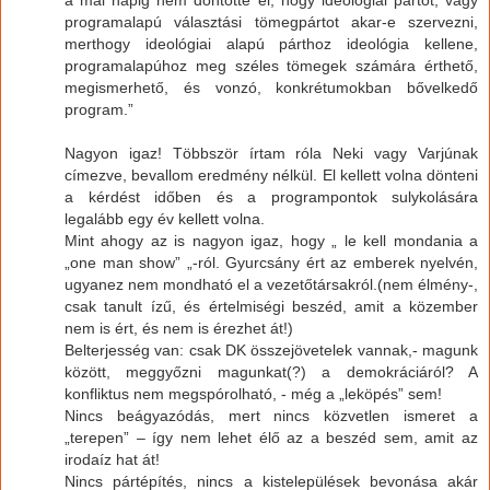
programalapú választási tömegpártot akar-e szervezni,
merthogy ideológiai alapú párthoz ideológia kellene,
programalapúhoz meg széles tömegek számára érthető,
megismerhető, és vonzó, konkrétumokban bővelkedő
program.”
Nagyon igaz! Többször írtam róla Neki vagy Varjúnak
címezve, bevallom eredmény nélkül. El kellett volna dönteni
a kérdést időben és a programpontok sulykolására
legalább egy év kellett volna.
Mint ahogy az is nagyon igaz, hogy „ le kell mondania a
„one man show” „-ról. Gyurcsány ért az emberek nyelvén,
ugyanez nem mondható el a vezetőtársakról.(nem élmény-,
csak tanult ízű, és értelmiségi beszéd, amit a közember
nem is ért, és nem is érezhet át!)
Belterjesség van: csak DK összejövetelek vannak,- magunk
között, meggyőzni magunkat(?) a demokráciáról? A
konfliktus nem megspórolható, - még a „leköpés” sem!
Nincs beágyazódás, mert nincs közvetlen ismeret a
„terepen” – így nem lehet élő az a beszéd sem, amit az
irodaíz hat át!
Nincs pártépítés, nincs a kistelepülések bevonása akár