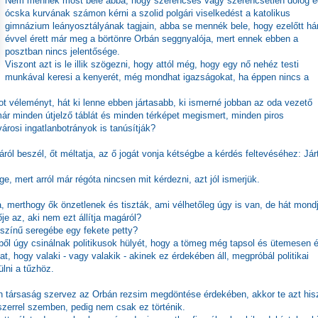
Nem mennék most bele abba, hogy szerencsés vagy szerencsétlen dolog 
ócska kurvának számon kérni a szolid polgári viselkedést a katolikus
gimnázium leányosztályának tagjain, abba se mennék bele, hogy ezelőtt há
évvel érett már meg a börtönre Orbán seggnyalója, mert ennek ebben a
posztban nincs jelentősége.
Viszont azt is le illik szögezni, hogy attól még, hogy egy nő nehéz testi
munkával keresi a kenyerét, még mondhat igazságokat, ha éppen nincs a
ot véleményt, hát ki lenne ebben jártasabb, ki ismerné jobban az oda vezető
már minden útjelző táblát és minden térképet megismert, minden piros
árosi ingatlanbotrányok is tanúsítják?
ról beszél, őt méltatja, az ő jogát vonja kétségbe a kérdés feltevéséhez: Jár
 mert arról már régóta nincsen mit kérdezni, azt jól ismerjük.
 merthogy ők önzetlenek és tiszták, ami vélhetőleg úgy is van, de hát mond
je az, aki nem ezt állítja magáról?
színű seregébe egy fekete petty?
l úgy csinálnak politikusok hülyét, hogy a tömeg még tapsol és ütemesen él
hat, hogy valaki - vagy valakik - akinek ez érdekében áll, megpróbál politikai
ülni a tűzhöz.
en társaság szervez az Orbán rezsim megdöntése érdekében, akkor te azt his
dszerrel szemben, pedig nem csak ez történik.