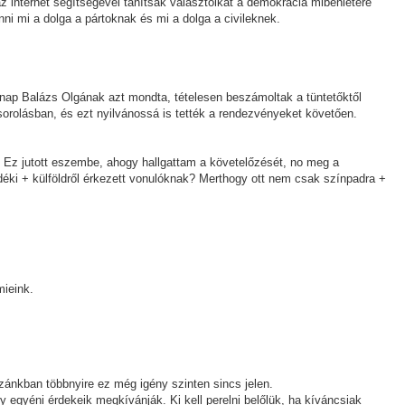
 az internet segítségével tanítsák választóikat a demokrácia mibenlétére
nni mi a dolga a pártoknak és mi a dolga a civileknek.
gnap Balázs Olgának azt mondta, tételesen beszámoltak a tüntetőktől
sorolásban, és ezt nyilvánossá is tették a rendezvényeket követően.
l. Ez jutott eszembe, ahogy hallgattam a követelőzését, no meg a
déki + külföldről érkezett vonulóknak? Merthogy ott nem csak színpadra +
mieink.
zánkban többnyire ez még igény szinten sincs jelen.
gy egyéni érdekeik megkívánják. Ki kell perelni belőlük, ha kíváncsiak