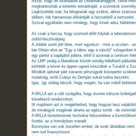
Azzal, hogy ott skandálod az Orbántakaroggyot, célod mell
meghatározták a tüntetés tematikáját, a szónokok személyét
Legközelebb már, ha felugranak egy székre, akkor száze
időben, hát hamarosan előrántják a farzsebből a nemzetet,
Szóval egyáltalán nem mindegy, hogy kinek adsz háttértám
Az csak a furcsa, hogy szemed előtt folytak a laboratóriu
ordító-fesztiváljaiig.
A Jobbik azért jött létre, mert egyrészt - mint a viccben -
bár Orbán elve az "Egy a tábor, egy a zászló" szlogenben k
egy pártot a sajátjától jobbra, ettől ő azonnal a centrum felé
Az LMP pedig a liberálisok között mindig fellelhető jobbol
kötötték a követ és éppen ugrani készültek a Turulról a S
Mindkét újdonat párt zavaros pénzügyek közepette született,
mulatság, erről Csányi és Demján sokat tudna beszélni.
Igaz, így utólag látszik, hogy megéri, ha van miből befektetn
A MILLA azt a célt szolgálta, hogy évente kétszer kióbégat
következő rendezvényt.
Itt majdnem azt is megérhetted, hogy hogyan lesz valakiből
de mindegyik magának akarta az egész tortát - de minimálisa
A MILLA tüntetéseinek technikai felszerelése a kivetítőkkel
fizette, az a homályban maradt.
Bizonyára van sok önzetlen ember, de ezek általában nem
nem tud finanszírozni.