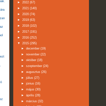
nak.
►
2022
(67)
►
2021
(140)
mára
►
2020
(74)
ózan
►
2019
(63)
►
2018
(102)
 az
►
2017
(191)
ol
►
2016
(252)
▼
2015
(295)
►
december
(19)
►
november
(22)
 ezt
►
október
(18)
,
►
szeptember
(24)
►
augusztus
(26)
►
július
(27)
vó
►
június
(16)
►
május
(30)
►
április
(28)
ez
►
március
(32)