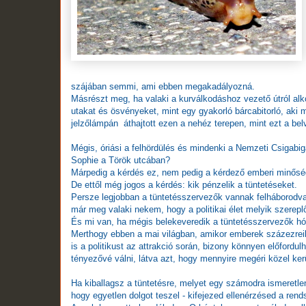
szájában semmi, ami ebben megakadályozná.
Másrészt meg, ha valaki a kurválkodáshoz vezető útról alk
utakat és ösvényeket, mint egy gyakorló bárcabitorló, aki 
jelzőlámpán áthajtott ezen a nehéz terepen, mint ezt a belv
Mégis, óriási a felhördülés és mindenki a Nemzeti Csigabigá
Sophie a Török utcában?
Márpedig a kérdés ez, nem pedig a kérdező emberi minősége,
De ettől még jogos a kérdés: kik pénzelik a tüntetéseket.
Persze legjobban a tüntetésszervezők vannak felháborodva,
már meg valaki nekem, hogy a politikai élet melyik szereplő
És mi van, ha mégis belekeveredik a tüntetésszervezők hó
Merthogy ebben a mai világban, amikor emberek százezreibő
is a politikust az attrakció során, bizony könnyen előfordul
tényezővé válni, látva azt, hogy mennyire megéri közel ker
Ha kiballagsz a tüntetésre, melyet egy számodra ismeretl
hogy egyetlen dolgot teszel - kifejezed ellenérzésed a ren