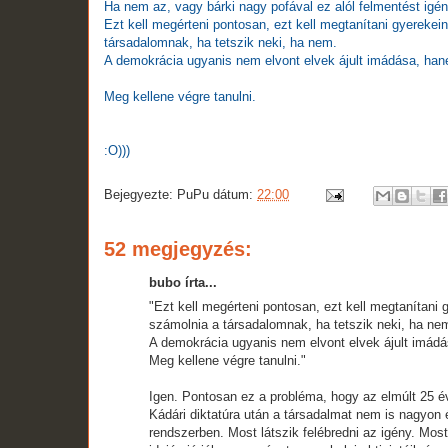
Ha nem az, vagy bárki nagy pofával ez alól felmentést ig
Ezt kell megérteni pontosan, ezt kell megtanítani gyereke
társadalomnak, ha tetszik neki, ha nem.
A demokrácia ugyanis nem elvont elvek ájult imádása, han
Meg kellene végre tanulni.
:O)))
Bejegyezte:
PuPu
dátum:
22:00
52 megjegyzés:
bubo írta...
"Ezt kell megérteni pontosan, ezt kell megtanítani
számolnia a társadalomnak, ha tetszik neki, ha ne
A demokrácia ugyanis nem elvont elvek ájult imádá
Meg kellene végre tanulni."
Igen. Pontosan ez a probléma, hogy az elmúlt 25 
Kádári diktatúra után a társadalmat nem is nagyon 
rendszerben. Most látszik felébredni az igény. Mos