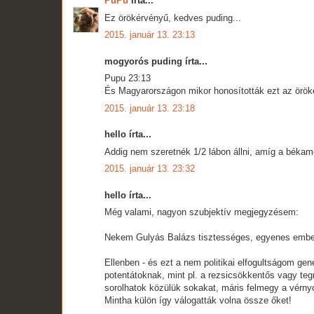
PuPu
írta...
Ez örökérvényű, kedves puding...
2015. január 13. 23:13
mogyorós puding írta...
Pupu 23:13
És Magyarországon mikor honosították ezt az örök
2015. január 13. 23:18
hello írta...
Addig nem szeretnék 1/2 lábon állni, amíg a békam
2015. január 13. 23:32
hello írta...
Még valami, nagyon szubjektív megjegyzésem:
Nekem Gulyás Balázs tisztességes, egyenes ember
Ellenben - és ezt a nem politikai elfogultságom gen
potentátoknak, mint pl. a rezsicsökkentős vagy te
sorolhatok közülük sokakat, máris felmegy a vérn
Mintha külön így válogatták volna össze őket!