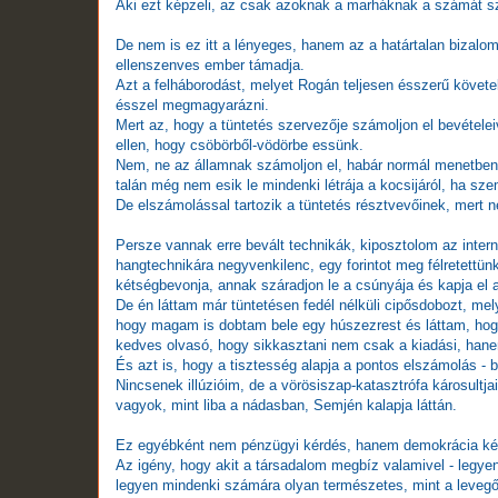
Aki ezt képzeli, az csak azoknak a marháknak a számát sza
De nem is ez itt a lényeges, hanem az a határtalan bizal
ellenszenves ember támadja.
Azt a felháborodást, melyet Rogán teljesen ésszerű követelé
ésszel megmagyarázni.
Mert az, hogy a tüntetés szervezője számoljon el bevételei
ellen, hogy csöbörből-vödörbe essünk.
Nem, ne az államnak számoljon el, habár normál menetben 
talán még nem esik le mindenki létrája a kocsijáról, ha s
De elszámolással tartozik a tüntetés résztvevőinek, mert n
Persze vannak erre bevált technikák, kiposztolom az intern
hangtechnikára negyvenkilenc, egy forintot meg félretettünk
kétségbevonja, annak száradjon le a csúnyája és kapja el a
De én láttam már tüntetésen fedél nélküli cipősdobozt, me
hogy magam is dobtam bele egy húszezrest és láttam, hog
kedves olvasó, hogy sikkasztani nem csak a kiadási, hanem 
És azt is, hogy a tisztesség alapja a pontos elszámolás - b
Nincsenek illúzióim, de a vörösiszap-katasztrófa károsult
vagyok, mint liba a nádasban, Semjén kalapja láttán.
Ez egyébként nem pénzügyi kérdés, hanem demokrácia ké
Az igény, hogy akit a társadalom megbíz valamivel - legye
legyen mindenki számára olyan természetes, mint a levegő