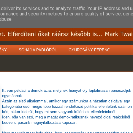
deliver its services and to analyze traffic. Your IP address and 
formance and security metrics to ensure quality of service, gen
abuse.
ÉNY
SÓHAJ A PADLÓRÓL
GYURCSÁNY FERENC
Itt van például a demokrácia, melynek hiányát oly fájdalmasan panaszoljuk
egymásnak.
Aztán az első alkalommal, amikor egy számunkra a házatlan csigával egy
kategóriába eső, mégis több házzal rendelkező politikai ellenfelünk számon
kéri, akkor kiderül, hogy mi sem vagyunk különbek ellenfeleinknél.
Igen, róla van szó, meg a magát demokratikusnak nevező oldal reakcióiról
kedvenc pasánk megnyilatkozása kapcsán.