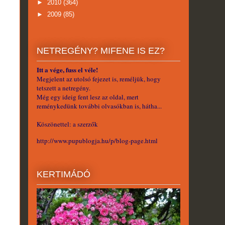
►
2010
(364)
►
2009
(85)
NETREGÉNY? MIFENE IS EZ?
Itt a vége, fuss el véle!
Megjelent az utolsó fejezet is, reméljük, hogy
tetszett a netregény.
Még egy ideig fent lesz az oldal, mert
reménykedünk további olvasókban is, hátha...
Köszönettel: a szerzők
http://www.pupublogja.hu/p/blog-page.html
KERTIMÁDÓ