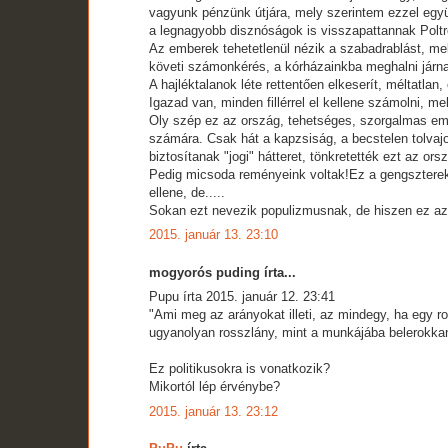
vagyunk pénzünk útjára, mely szerintem ezzel együt
a legnagyobb disznóságok is visszapattannak Poltr
Az emberek tehetetlenül nézik a szabadrablást, me
követi számonkérés, a kórházainkba meghalni járna
A hajléktalanok léte rettentően elkeserít, méltatlan,
Igazad van, minden fillérrel el kellene számolni, me
Oly szép ez az ország, tehetséges, szorgalmas embe
számára. Csak hát a kapzsiság, a becstelen tolvajo
biztosítanak "jogi" hátteret, tönkretették ezt az ors
Pedig micsoda reményeink voltak!Ez a gengszterek 
ellene, de.....
Sokan ezt nevezik populizmusnak, de hiszen ez az 
2015. január 13. 23:10
mogyorós puding írta...
Pupu írta 2015. január 12. 23:41
"Ami meg az arányokat illeti, az mindegy, ha egy r
ugyanolyan rosszlány, mint a munkájába belerokkan
Ez politikusokra is vonatkozik?
Mikortól lép érvénybe?
2015. január 13. 23:12