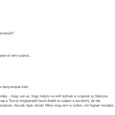
érvényűt?
enet el nem számol...
 benyomását kelti.
erálja -, hogy van az, hogy még ki se kell nyitniuk a szájukat xy fideszes
gnap a Tescot megtámadó fazon (hadd ne tudjam a nevüket!), de ide
yomásom, hacsak rájuk nézek! Mikor még nem is tudom, mit fognak mondani.