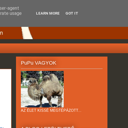
user-agent
erate usage
LEARN MORE
GOT IT
PuPu VAGYOK
AZ ÉLET KISSÉ MEGTÉPÁZOTT...