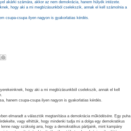
ényel akárki számára, akkor az nem demokrácia, hanem hülyék intézete.
inknek, hogy aki a mi megbízásunkból cselekszik, annak el kell számolnia a
em csupa-csupa ilyen nagyon is gyakorlatias kérdés.
 gyerekeinknek, hogy aki a mi megbízásunkból cselekszik, annak el kell
m.
sa, hanem csupa-csupa ilyen nagyon is gyakorlatias kérdés.
évben elmaradt a választók megtanítása a demokrácia működésére. Egy puha
érdekelte, vagy elhittük, hogy mindenki tudja mi a dolga egy demokratikus
t lenne nagy szükség arra, hogy a demokratikus pártjaink, mint kampány