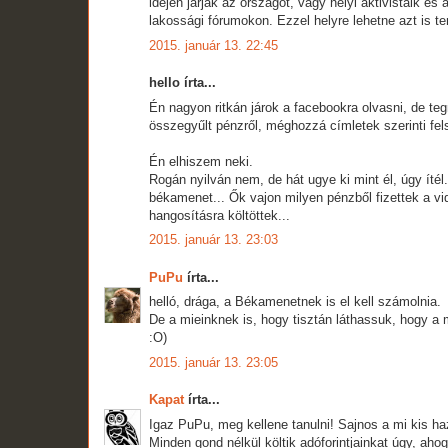
idején járják az országot, vagy helyi aktivistáik és
lakossági fórumokon. Ezzel helyre lehetne azt is te
2015. január 13. 22:45
hello írta...
Én nagyon ritkán járok a facebookra olvasni, de te
összegyűlt pénzről, méghozzá címletek szerinti fel
Én elhiszem neki.
Rogán nyilván nem, de hát ugye ki mint él, úgy íté
békamenet... Ők vajon milyen pénzből fizettek a vi
hangosításra költöttek...
2015. január 13. 23:03
PuPu
írta...
helló, drága, a Békamenetnek is el kell számolnia.
De a mieinknek is, hogy tisztán láthassuk, hogy a 
:O)
2015. január 13. 23:05
Kapat
írta...
Igaz PuPu, meg kellene tanulni! Sajnos a mi kis ha
Minden gond nélkül költik adóforintjainkat úgy, aho