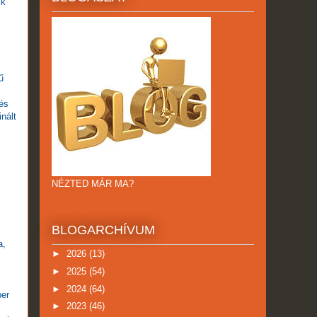
ik
ű
 és
nált
NÉZTED MÁR MA?
BLOGARCHÍVUM
a,
►
2026
(13)
►
2025
(54)
►
2024
(64)
ber
►
2023
(46)