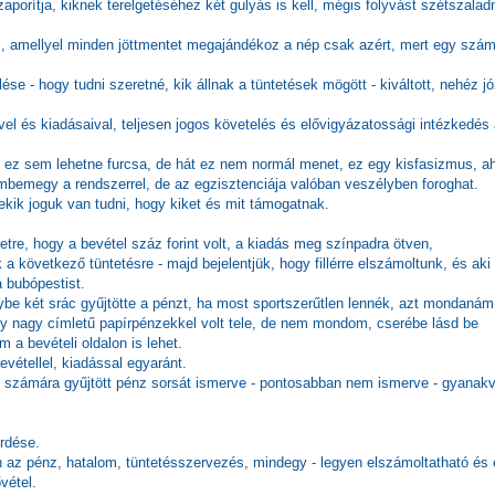
porítja, kiknek terelgetéséhez két gulyás is kell, mégis folyvást szétszalad
om, amellyel minden jöttmentet megajándékoz a nép csak azért, mert egy szá
se - hogy tudni szeretné, kik állnak a tüntetések mögött - kiváltott, nehéz j
vel és kiadásaival, teljesen jogos követelés és elővigyázatossági intézkedés
ez sem lehetne furcsa, de hát ez nem normál menet, ez egy kisfasizmus, ah
zembemegy a rendszerrel, de az egzisztenciája valóban veszélyben foroghat.
ekik joguk van tudni, hogy kiket és mit támogatnak.
etre, hogy a bevétel száz forint volt, a kiadás meg színpadra ötven,
 a következő tüntetésre - majd bejelentjük, hogy fillérre elszámoltunk, és aki
 bubópestist.
lybe két srác gyűjtötte a pénzt, ha most sportszerűtlen lennék, azt mondanám
y nagy címletű papírpénzekkel volt tele, de nem mondom, cserébe lásd be
a bevételi oldalon is lehet.
evétellel, kiadással egyaránt.
jai számára gyűjtött pénz sorsát ismerve - pontosabban nem ismerve - gyanak
rdése.
n az pénz, hatalom, tüntetésszervezés, mindegy - legyen elszámoltatható és 
vétel.