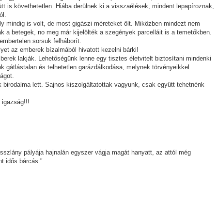
t is követhetetlen. Hiába derülnek ki a visszaélések, mindent lepapíroznak,
ól.
ly mindig is volt, de most gigászi méreteket ölt. Miközben mindezt nem
k a betegek, no meg már kijelölték a szegények parcelláit is a temetőkben.
 embertelen sorsuk felháborít.
lyet az emberek bízalmából hivatott kezelni bárki!
rek lakják. Lehetőségünk lenne egy tisztes életvitelt biztosítani mindenki
k gátlástalan és telhetetlen garázdálkodása, melynek törvényeikkel
zágot.
birodalma lett. Sajnos kiszolgáltatottak vagyunk, csak együtt tehetnénk
igazság!!!
osszlány pályája hajnalán egyszer vágja magát hanyatt, az attól még
t idős bárcás."