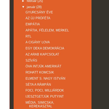
►
február
(25)
▼
január
(28)
GYURCSÁNY ÉVE
AZ ÚJ PRÓFÉTA
EMPÁTIA
APÁTIA, FÉLELEM, MERKEL
RTL
A CIGÁNY LOVA
EGY DEKA DEMOKRÁCIA
AZ ARAB KAPCSOLAT
SZÍVÁS
ÓVA INTJÜK AMERIKÁT
ROHATT KOMCSIK
ELMENT S. NAGY ISTVÁN
SÉTA A RÁMPÁN
FOCI, POCI, MILLIÁRDOK
IJESZTGETJÜK PUTYINT
MÉDIA, SIMICSKA,
KEREKASZTAL