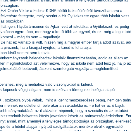
intézmény fenntartását annál, mint amennyi a tényleges támogatottsága az
országban.
Ezt Orbán Viktor a Fidesz-KDNP hétfői frakcióüléséről távozóban arra a
felvetésre fejtegette, mely szerint a Hit Gyülekezete egyre több iskolát vesz 
az országban.
Hát igen, Hajdúsámsonon és Ajkán vett át iskolákat a Gyülekezet, ez pedig
valóban egyre több, merthogy a kettő több az egynél, és ezt még a legostob
komcsi – még én sem – tagadhatja.
De hát ez várható is volt, hiszen míg a magyar ember tartja adott szavát, ad
a piréznek, ha a kisujjad nyújtod, a karod is leharapja.
mbon kívül semmi sem tetszik.
önkormányzatok belegebedtek iskoláik finanszírozásába, addig az állam az
en megfontolásból azt vélelmezve, hogy az iskola nem attól lesz jó, ha jó az
 jelmezbálból betévedt, álszent szemforgató vegzálja a megfélemlített
pénzhez, meg a médiához való viszonyukból is kiderül.
is képesek végighallgatni, nem is szólva a tömegpszichológiai alapú
 XXI. századra olybá váltak, mint a gerincmeszesedéses beteg, nemigen tudn
or mennek rendületlenül, bele akár a szakadékba is, - e hát ez az ő bajuk.
issebb iránymutatását az ő alázatos népének, hogy a szociális és az oktatási
miniszterelnök-helyettes közös javaslatot készít az arányosság érdekében. E
ményt annál, mint amennyi a tényleges támogatottsága az országban, ellenkez
epe és a hitélet alapján nyújtott szolgáltatások mértéke elválik egymástól.