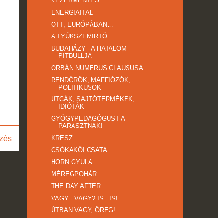
VEZÉRMENTÉS
ENERGIAITAL
OTT, EURÓPÁBAN…
A TYÚKSZEMIRTÓ
BUDAHÁZY - A HATALOM
PITBULLJA
ORBÁN NUMERUS CLAUSUSA
RENDŐRÖK, MAFFIÓZÓK,
POLITIKUSOK
UTCÁK, SAJTÓTERMÉKEK,
IDIÓTÁK
GYÓGYPEDAGÓGUST A
PARASZTNAK!
zés
KRESZ
CSÓKAKŐI CSATA
HORN GYULA
MÉREGPOHÁR
THE DAY AFTER
VAGY - VAGY? IS - IS!
ÚTBAN VAGY, ÖREG!