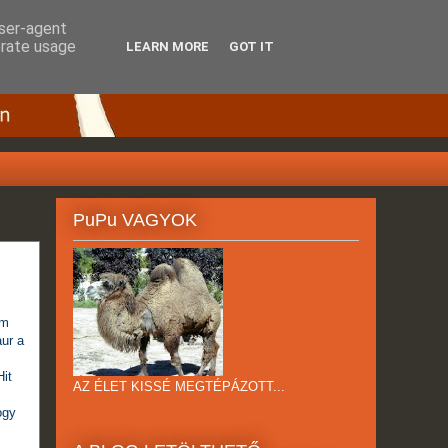
user-agent
erate usage
LEARN MORE
GOT IT
PuPu VAGYOK
am
aur a
Hit
AZ ÉLET KISSÉ MEGTÉPÁZOTT...
ogy