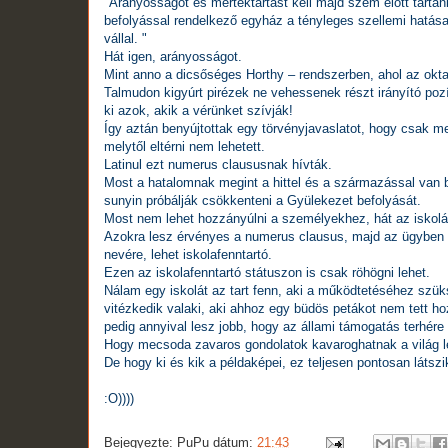
"Arányosságot és mértéktartást kell majd szem előtt tartani
befolyással rendelkező egyház a tényleges szellemi hatás
vállal. "
Hát igen, arányosságot.
Mint anno a dicsőséges Horthy – rendszerben, ahol az okt
Talmudon kigyúrt pirézek ne vehessenek részt irányító po
ki azok, akik a vérünket szívják!
Így aztán benyújtottak egy törvényjavaslatot, hogy csak me
melytől eltérni nem lehetett.
Latinul ezt numerus claususnak hívták.
Most a hatalomnak megint a hittel és a származással van
sunyin próbálják csökkenteni a Gyülekezet befolyását.
Most nem lehet hozzányúlni a személyekhez, hát az iskol
Azokra lesz érvényes a numerus clausus, majd az ügyben s
nevére, lehet iskolafenntartó.
Ezen az iskolafenntartó státuszon is csak röhögni lehet.
Nálam egy iskolát az tart fenn, aki a működtetéséhez szüks
vitézkedik valaki, aki ahhoz egy büdös petákot nem tett h
pedig annyival lesz jobb, hogy az állami támogatás terhére 
Hogy mecsoda zavaros gondolatok kavaroghatnak a világ le
De hogy ki és kik a példaképei, ez teljesen pontosan látsz
:O))))
Bejegyezte:
PuPu
dátum:
21:43