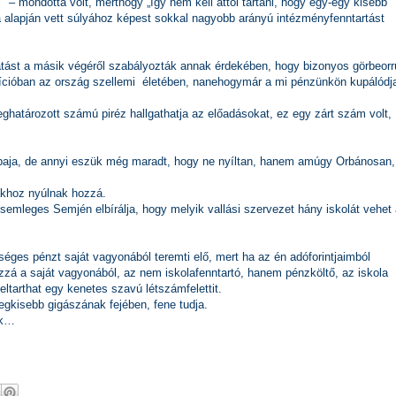
" – mondotta volt, merthogy „így nem kell attól tartani, hogy egy-egy kisebb
a alapján vett súlyához képest sokkal nagyobb arányú intézményfenntartást
atást a másik végéről szabályozták annak érdekében, hogy bizonyos görbeorr
zícióban az ország szellemi életében, nanehogymár a mi pénzünkön kupálódj
ghatározott számú piréz hallgathatja az előadásokat, ez egy zárt szám volt,
 baja, de annyi eszük még maradt, hogy ne nyíltan, hanem amúgy Orbánosan,
ákhoz nyúlnak hozzá.
emleges Semjén elbírálja, hogy melyik vallási szervezet hány iskolát vehet 
éges pénzt saját vagyonából teremti elő, mert ha az én adóforintjaimból
ozzá a saját vagyonából, az nem iskolafenntartó, hanem pénzköltő, az iskola
eltarthat egy kenetes szavú létszámfelettit.
gkisebb gigászának fejében, fene tudja.
ik…