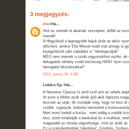
3 megjegyzés:
éva
írta...
Akit az istenek el akarnak veszejteni, előbb az es
maradt!
A Hitgyülivel a legnagyobb bajuk (már az aktív nyo
időzíteni, amikor Elie Wiesel miatt már amúgy is g
kisegyháztól való zabrálást is "ideologizálják"
MÉG nem mernek a zsidó vagyonokhoz nyúlni, de va
befogadott néhány zsidó közösség HÁNY ilyen szoci
támogatói létszámukkal?
2012. június 26. 6:08
Lukács Gy. írta...
A Numerus Clausus Is arról szól ami az orbáni ala
Itt ezen a földön azok élnek (jól) akik fajtiszta 
lesznek az urak, ők mondják meg, hogy mi lesz itt é
zsidók, cigányok, különös tekintettel a kommunisták 
Mert most fordult a kocka , mert eddig a zsidók ki
lesz, ezért kirabolják a bankokat és a multikat, m
magasabb az iskolai végzettsége, mint az övék az
Ez a szélsőjobboldali "ideológia", Gömbös, Szálasi,