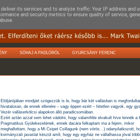
deliver its services and to analyze traffic. Your IP address and 
formance and security metrics to ensure quality of service, gen
abuse.
ÉNY
SÓHAJ A PADLÓRÓL
GYURCSÁNY FERENC
Elöljárójában mindjárt szögezzük is le, hogy bár két vallásban is megfordult
hivatalosan, de ennek ellenére – vagy éppen ezért – hitetlen vagyok, egy gy
Vezér valláserkölcsi alapokon álló paradicsomában.
Ezért aztán azzal sem lehet vádolni, hogy valamiféle elvakult híve lennék a 
Pragmatikus Gyülekezetének, ennek dacára felkaptam ma a fejem, mikor
meghallottam, hogy a Mi Csipet Csillagunk (nem vörös…) odanyilatkozott, h
kormányzati javaslat készül arról, hogy egy egyház ne vállalhassa jóval több