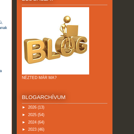
ú,
anak
a
NÉZTED MÁR MA?
BLOGARCHÍVUM
►
2026
(13)
►
2025
(54)
►
2024
(64)
►
2023
(46)