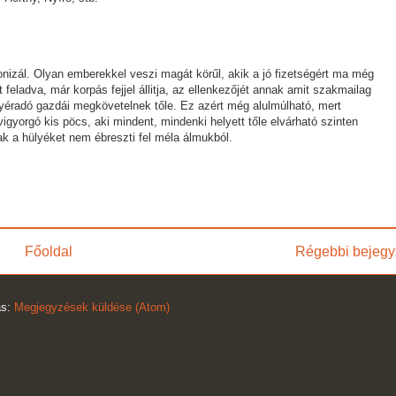
izál. Olyan emberekkel veszi magát körűl, akik a jó fizetségért ma még
 feladva, már korpás fejjel állitja, az ellenkezőjét annak amit szakmailag
yéradó gazdái megkövetelnek tőle. Ez azért még alulmúlható, mert
vigyorgó kis pöcs, aki mindent, mindenki helyett tőle elvárható szinten
k a hülyéket nem ébreszti fel méla álmukból.
Főoldal
Régebbi bejegy
ás:
Megjegyzések küldése (Atom)