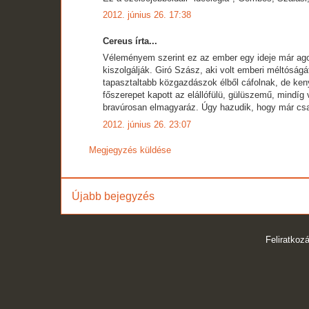
2012. június 26. 17:38
Cereus írta...
Véleményem szerint ez az ember egy ideje már agon
kiszolgálják. Giró Szász, aki volt emberi méltóságát
tapasztaltabb közgazdászok élből cáfolnak, de ken
főszerepet kapott az elállófülü, gülüszemű, mindíg 
bravúrosan elmagyaráz. Úgy hazudik, hogy már csa
2012. június 26. 23:07
Megjegyzés küldése
Újabb bejegyzés
Feliratkoz