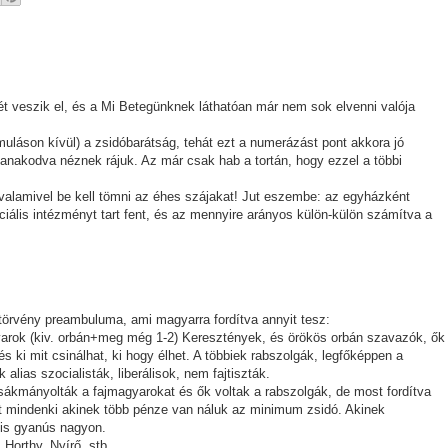
zét veszik el, és a Mi Betegünknek láthatóan már nem sok elvenni valója
muláson kívül) a zsidóbarátság, tehát ezt a numerázást pont akkora jó
yanakodva néznek rájuk. Az már csak hab a tortán, hogy ezzel a többi
lamivel be kell tömni az éhes szájakat! Jut eszembe: az egyházként
ális intézményt tart fent, és az mennyire arányos külön-külön számítva a
ptörvény preambuluma, ami magyarra fordítva annyit tesz:
magyarok (kiv. orbán+meg még 1-2) Keresztények, és örökös orbán szavazók, ők
s ki mit csinálhat, ki hogy élhet. A többiek rabszolgák, legfőképpen a
alias szocialisták, liberálisok, nem fajtiszták.
zsákmányolták a fajmagyarokat és ők voltak a rabszolgák, de most fordítva
ert mindenki akinek több pénze van náluk az minimum zsidó. Akinek
 is gyanús nagyon.
 Horthy, Nyírő, stb.