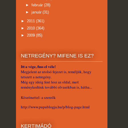
►
február
(28)
►
január
(31)
►
2011
(361)
►
2010
(364)
►
2009
(85)
NETREGÉNY? MIFENE IS EZ?
Itt a vége, fuss el véle!
Megjelent az utolsó fejezet is, reméljük, hogy
tetszett a netregény.
Még egy ideig fent lesz az oldal, mert
reménykedünk további olvasókban is, hátha...
Köszönettel: a szerzők
http://www.pupublogja.hu/p/blog-page.html
KERTIMÁDÓ