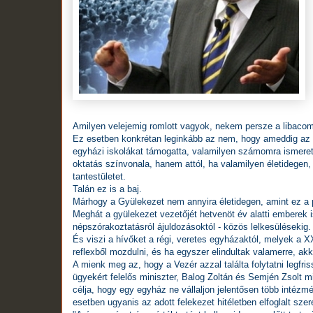
Amilyen velejemig romlott vagyok, nekem persze a libaco
Ez esetben konkrétan leginkább az nem, hogy ameddig az 
egyházi iskolákat támogatta, valamilyen számomra ismeretl
oktatás színvonala, hanem attól, ha valamilyen életidegen,
tantestületet.
Talán ez is a baj.
Márhogy a Gyülekezet nem annyira életidegen, amint ez a 
Meghát a gyülekezet vezetőjét hetvenöt év alatti emberek 
népszórakoztatásról ájuldozásoktól - közös lelkesülésekig.
És viszi a hívőket a régi, veretes egyházaktól, melyek a
reflexből mozdulni, és ha egyszer elindultak valamerre, akk
A mienk meg az, hogy a Vezér azzal találta folytatni legfr
ügyekért felelős miniszter, Balog Zoltán és Semjén Zsolt 
célja, hogy egy egyház ne vállaljon jelentősen több intéz
esetben ugyanis az adott felekezet hitéletben elfoglalt szer