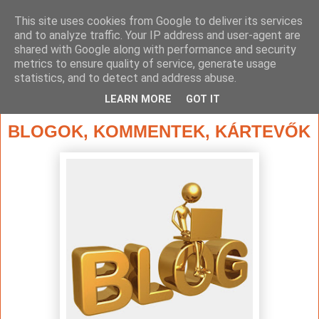
This site uses cookies from Google to deliver its services
and to analyze traffic. Your IP address and user-agent are
shared with Google along with performance and security
metrics to ensure quality of service, generate usage
statistics, and to detect and address abuse.
▼
LEARN MORE
GOT IT
2015. március 27., péntek
BLOGOK, KOMMENTEK, KÁRTEVŐK