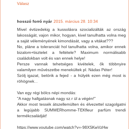
Válasz
hosszó forró nyár
2015. március 28. 10:34
Mivel évtizedekig a kussolásra szocializálták az ország
lakosságát, vajon mikor, hogyan, kivel tanulhatta volna meg
a saját véleményének kimondását, vagy a vitákat???
No, pláne a toleranciát hol tanulhatta volna, amikor ennek
bizalom+tisztelet a feltétele? Maximum normálisabb
családokban volt és van ennek helye!
Persze vannak tehetséges kivételek, ők többnyire
valamilyen művészetbe menekültek pl. Nádas Péter!
Szólj igazat, betörik a fejed - a hülyék ezen még most is
röhögnek...
Van egy régi bölcs népi mondás:
"A nagy hallgatásnak nagy sz.r ül a végén!"
Akkor most tessék átszellemülten és élvezettel szagolgatni
a legújabb SUMMERhomme-TEKfleur parfüm trendi
termékcsaládját!
https://www.youtube.com/watch?v=-98XSKwVzHw