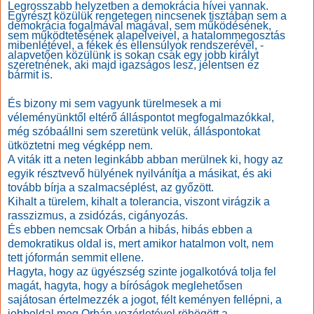
Legrosszabb helyzetben a demokrácia hívei vannak.
Egyrészt közülük rengetegen nincsenek tisztában sem a
demokrácia fogalmával magával, sem működésének,
sem működtetésének alapelveivel, a hatalommegosztás
mibenlétével, a fékek és ellensúlyok rendszerével, -
alapvetően közülünk is sokan csak egy jobb királyt
szeretnének, aki majd igazságos lesz, jelentsen ez
bármit is.
És bizony mi sem vagyunk türelmesek a mi
véleményünktől eltérő álláspontot megfogalmazókkal,
még szóbaállni sem szeretünk velük, álláspontokat
ütköztetni meg végképp nem.
A viták itt a neten leginkább abban merülnek ki, hogy az
egyik résztvevő hülyének nyilvánítja a másikat, és aki
tovább bírja a szalmacséplést, az győzött.
Kihalt a türelem, kihalt a tolerancia, viszont virágzik a
rasszizmus, a zsidózás, cigányozás.
És ebben nemcsak Orbán a hibás, hibás ebben a
demokratikus oldal is, mert amikor hatalmon volt, nem
tett jóformán semmit ellene.
Hagyta, hogy az ügyészség szinte jogalkotóvá tolja fel
magát, hagyta, hogy a bíróságok meglehetősen
sajátosan értelmezzék a jogot, félt keményen fellépni, a
jobboldal meg Orbán vezérletével röhögött a