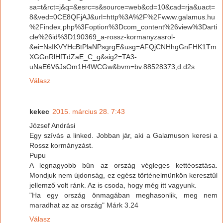
sa=t&rct=j&q=&esrc=s&source=web&cd=10&cad=rja&uact=
8&ved=0CE8QFjAJ&url=http%3A%2F%2Fwww.galamus.hu
%2Findex.php%3Foption%3Dcom_content%26view%3Darti
cle%26id%3D190369_a-rossz-kormanyzasrol-
&ei=NsIKVYHcBtPlaNPsgrgE&usg=AFQjCNHhgGnFHK1Tm
XGGnRlHfTdZaE_C_g&sig2=TA3-
uNaE6V6JsOm1H4WCGw&bvm=bv.88528373,d.d2s
Válasz
kekec
2015. március 28. 7:43
József Andrási
Egy szívás a linked. Jobban jár, aki a Galamuson keresi a
Rossz kormányzást.
Pupu
A legnagyobb bűn az ország végleges kettéosztása.
Mondjuk nem újdonság, ez egész történelmünkön keresztűl
jellemző volt ránk. Az is csoda, hogy még itt vagyunk.
"Ha egy ország önmagában meghasonlik, meg nem
maradhat az az ország" Márk 3.24
Válasz