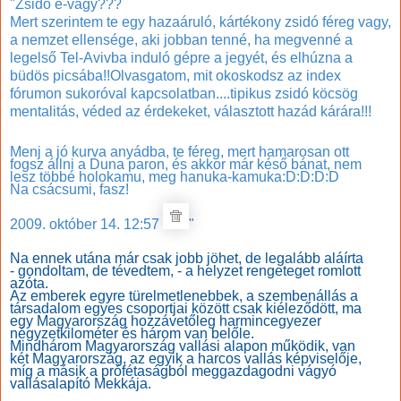
"Zsidó e-vagy???
Mert szerintem te egy hazaáruló, kártékony zsidó féreg vagy,
a nemzet ellensége, aki jobban tenné, ha megvenné a
legelső Tel-Avivba induló gépre a jegyét, és elhúzna a
büdös picsába!!
Olvasgatom, mit okoskodsz az index
fórumon sukoróval kapcsolatban....tipikus zsidó köcsög
mentalitás, véded az érdekeket, választott hazád kárára!!!
Menj a jó kurva anyádba, te féreg, mert hamarosan ott
fogsz állni a Duna paron, és akkor már késő bánat, nem
lesz többé holokamu, meg hanuka-kamuka:D:D:D:D
Na csácsumi, fasz!
2009. október 14. 12:57
"
Na ennek utána már csak jobb jöhet, de legalább aláírta
- gondoltam, de tévedtem, - a helyzet rengeteget romlott
azóta.
Az emberek egyre türelmetlenebbek, a szembenállás a
társadalom egyes csoportjai között csak kiéleződött, ma
egy Magyarország hozzávetőleg harmincegyezer
négyzetkilométer és három van belőle.
Mindhárom Magyarország vallási alapon működik, van
két Magyarország, az egyik a harcos vallás képviselője,
míg a másik a prófétaságból meggazdagodni vágyó
vallásalapító Mekkája.