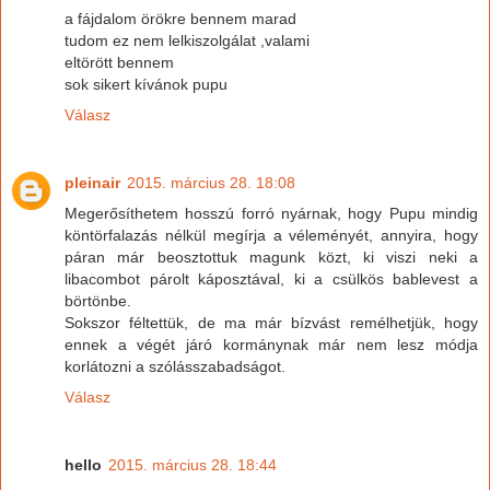
a fájdalom örökre bennem marad
tudom ez nem lelkiszolgálat ,valami
eltörött bennem
sok sikert kívánok pupu
Válasz
pleinair
2015. március 28. 18:08
Megerősíthetem hosszú forró nyárnak, hogy Pupu mindig
köntörfalazás nélkül megírja a véleményét, annyira, hogy
páran már beosztottuk magunk közt, ki viszi neki a
libacombot párolt káposztával, ki a csülkös bablevest a
börtönbe.
Sokszor féltettük, de ma már bízvást remélhetjük, hogy
ennek a végét járó kormánynak már nem lesz módja
korlátozni a szólásszabadságot.
Válasz
hello
2015. március 28. 18:44