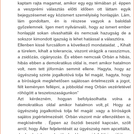
kaptam rajta magamat, amikor egy egy témában pl. éppen
a veszprémi választás előtti időben ott láttam egyik
bejegyzésemet egy közismert személyiség honlapján. Lám,
lám gondoltam, én is részese vagyok a baloldali
győzelemnek. Igen mert nyilvánvaló, hogy az ismert ember
honlapját sokan olvashatták és nemcsak hazugság de a
sokszor kimondott igazság is lehet hatással a választóra.
Ellenben kissé furcsállom a következő mondataidat. „ Kihalt
a türelem, kihalt a tolerancia, viszont virágzik a rasszizmus,
a zsidózás, cigányozás. És ebben nemcsak Orbán a hibás,
hibás ebben a demokratikus oldal is, mert amikor hatalmon
volt, nem tett jóformán semmit ellene. Hagyta, hogy az
ügyészség szinte jogalkotóvá tolja fel magát, hagyta, hogy
a bíróságok meglehetősen sajátosan értelmezzék a jogot,
félt keményen fellépni, a jobboldal meg Orbán vezérletével
röhögött a teszetoszaságunkon”
Azt kérdezném, hogyan befolyásolhatta volna a
demokratikus oldal amikor hatalmon volt,.pl. Hogy az
ügyészség jogalkotóvá tolja fel magát .vagy a bíróságok
sajátos jogértelmezését. Orbán viszont már ellenzékben is,
megkísérelte . Éppen az őszödi beszéd kapcsán, szólt
arról, hogy Áder feljelentését az ügyészség nem apcettálta,