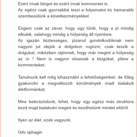
Ezért írnak blogot és ezért írnak kommentet is.
Az egész csak gyorsabbá teszi a folyamatot és hamarabb
szembesülünk a következményekkel.
Engem csak az zavar, hogy úgy tűnik, hogy a jó mindig
elbukik, valahogy mindig a hülyeség áll nyerésre.
Az igazán tisztességes, józanul gondolkodóknak nem
nagyon jut idejük a dolgokon rugózni, csak teszik a
dolgukat, miközben rájönnek, hogy már megint a hülyeség
az úr ! Nem is nagyon olvassák a blogokat, pláne a
kommenteket.
Tanulnunk kell még kihasználni a lehetőségeinket, de főleg
gyakorolni a megváltozott körülmények miatt kialakult
életformánkat.
Mire belerázódunk, lehet, hogy egy egész más struktúra
kezd majd kialakulni megint és kezdhetünk mindet elölről.
Ilyen az élet, ezek vagyunk.
Üdv sphagin