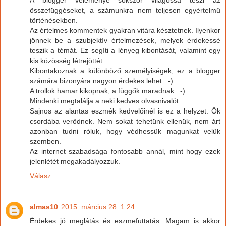
összefüggéseket, a számunkra nem teljesen egyértelmű
történésekben.
Az értelmes kommentek gyakran vitára késztetnek. Ilyenkor
jönnek be a szubjektív értelmezések, melyek érdekessé
teszik a témát. Ez segíti a lényeg kibontását, valamint egy
kis közösség létrejöttét.
Kibontakoznak a különböző személyiségek, ez a blogger
számára bizonyára nagyon érdekes lehet. :-)
A trollok hamar kikopnak, a függők maradnak. :-)
Mindenki megtalálja a neki kedves olvasnivalót.
Sajnos az alantas eszmék kedvelőinél is ez a helyzet. Ők
csordába verődnek. Nem sokat tehetünk ellenük, nem árt
azonban tudni róluk, hogy védhessük magunkat velük
szemben.
Az internet szabadsága fontosabb annál, mint hogy ezek
jelenlétét megakadályozzuk.
Válasz
almas10
2015. március 28. 1:24
Érdekes jó meglátás és eszmefuttatás. Magam is akkor