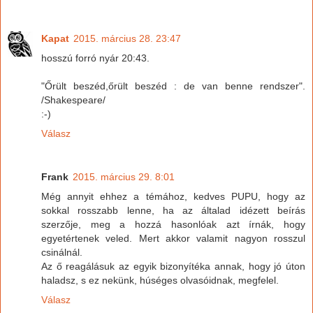
Kapat
2015. március 28. 23:47
hosszú forró nyár 20:43.
"Őrült beszéd,őrült beszéd : de van benne rendszer".
/Shakespeare/
:-)
Válasz
Frank
2015. március 29. 8:01
Még annyit ehhez a témához, kedves PUPU, hogy az
sokkal rosszabb lenne, ha az általad idézett beírás
szerzője, meg a hozzá hasonlóak azt írnák, hogy
egyetértenek veled. Mert akkor valamit nagyon rosszul
csinálnál.
Az ő reagálásuk az egyik bizonyítéka annak, hogy jó úton
haladsz, s ez nekünk, húséges olvasóidnak, megfelel.
Válasz