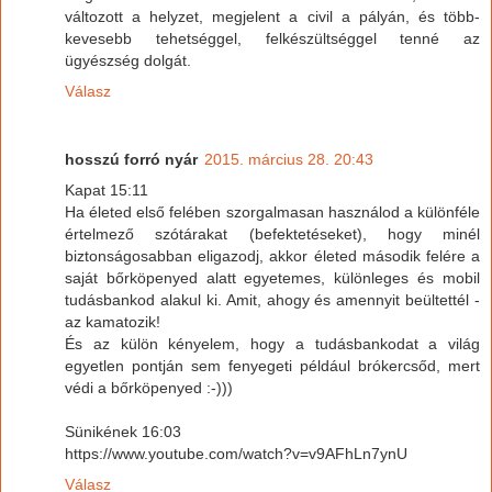
változott a helyzet, megjelent a civil a pályán, és több-
kevesebb tehetséggel, felkészültséggel tenné az
ügyészség dolgát.
Válasz
hosszú forró nyár
2015. március 28. 20:43
Kapat 15:11
Ha életed első felében szorgalmasan használod a különféle
értelmező szótárakat (befektetéseket), hogy minél
biztonságosabban eligazodj, akkor életed második felére a
saját bőrköpenyed alatt egyetemes, különleges és mobil
tudásbankod alakul ki. Amit, ahogy és amennyit beültettél -
az kamatozik!
És az külön kényelem, hogy a tudásbankodat a világ
egyetlen pontján sem fenyegeti például brókercsőd, mert
védi a bőrköpenyed :-)))
Sünikének 16:03
https://www.youtube.com/watch?v=v9AFhLn7ynU
Válasz