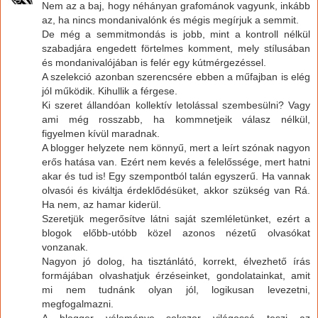
Nem az a baj, hogy néhányan grafománok vagyunk, inkább
az, ha nincs mondanivalónk és mégis megírjuk a semmit.
De még a semmitmondás is jobb, mint a kontroll nélkül
szabadjára engedett förtelmes komment, mely stílusában
és mondanivalójában is felér egy kútmérgezéssel.
A szelekció azonban szerencsére ebben a műfajban is elég
jól működik. Kihullik a férgese.
Ki szeret állandóan kollektív letolással szembesülni? Vagy
ami még rosszabb, ha kommnetjeik válasz nélkül,
figyelmen kívül maradnak.
A blogger helyzete nem könnyű, mert a leírt szónak nagyon
erős hatása van. Ezért nem kevés a felelőssége, mert hatni
akar és tud is! Egy szempontból talán egyszerű. Ha vannak
olvasói és kiváltja érdeklődésüket, akkor szükség van Rá.
Ha nem, az hamar kiderül.
Szeretjük megerősítve látni saját szemléletünket, ezért a
blogok előbb-utóbb közel azonos nézetű olvasókat
vonzanak.
Nagyon jó dolog, ha tisztánlátó, korrekt, élvezhető írás
formájában olvashatjuk érzéseinket, gondolatainkat, amit
mi nem tudnánk olyan jól, logikusan levezetni,
megfogalmazni.
A blogger véleménye sokszor világossá teszi az