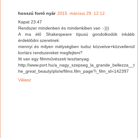
hosszú forró nyár
2015. március 29. 12:12
Kapat 23:47
Rendszer mindenben és mindenkiben van :-)))
A ma élő Shakespeare típusú gondolkodók inkább
érdeklődni szeretnek:
mennyi és milyen mélységben tudsz közvetve+közvetlenül
kortárs rendszereket megfejteni?
Itt van egy filmművészeti tesztanyag:
http://www.port.hu/a_nagy_szepseg_la_grande_bellezza__t
he_great_beauty/pls/w/films.film_page?i_film_id=142397
Válasz