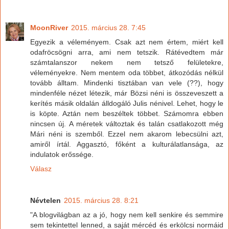
MoonRiver
2015. március 28. 7:45
Egyezik a véleményem. Csak azt nem értem, miért kell
odafröcsögni arra, ami nem tetszik. Rátévedtem már
számtalanszor nekem nem tetsző felületekre,
véleményekre. Nem mentem oda többet, átkozódás nélkül
tovább álltam. Mindenki tisztában van vele (??), hogy
mindenféle nézet létezik, már Bözsi néni is összeveszett a
kerítés másik oldalán álldogáló Julis nénivel. Lehet, hogy le
is köpte. Aztán nem beszéltek többet. Számomra ebben
nincsen új. A méretek változtak és talán csatlakozott még
Mári néni is szemből. Ezzel nem akarom lebecsülni azt,
amiről írtál. Aggasztó, főként a kulturálatlansága, az
indulatok erőssége.
Válasz
Névtelen
2015. március 28. 8:21
"A blogvilágban az a jó, hogy nem kell senkire és semmire
sem tekintettel lenned, a saját mércéd és erkölcsi normáid