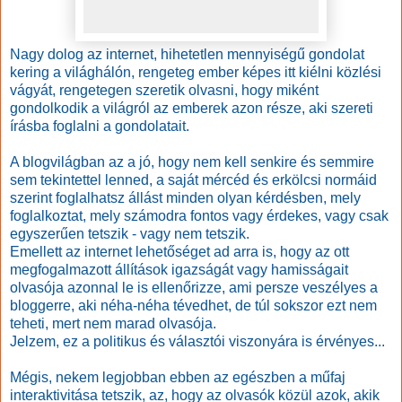
Nagy dolog az internet, hihetetlen mennyiségű gondolat
kering a világhálón, rengeteg ember képes itt kiélni közlési
vágyát, rengetegen szeretik olvasni, hogy miként
gondolkodik a világról az emberek azon része, aki szereti
írásba foglalni a gondolatait.
A blogvilágban az a jó, hogy nem kell senkire és semmire
sem tekintettel lenned, a saját mércéd és erkölcsi normáid
szerint foglalhatsz állást minden olyan kérdésben, mely
foglalkoztat, mely számodra fontos vagy érdekes, vagy csak
egyszerűen tetszik - vagy nem tetszik.
Emellett az internet lehetőséget ad arra is, hogy az ott
megfogalmazott állítások igazságát vagy hamisságait
olvasója azonnal le is ellenőrizze, ami persze veszélyes a
bloggerre, aki néha-néha tévedhet, de túl sokszor ezt nem
teheti, mert nem marad olvasója.
Jelzem, ez a politikus és választói viszonyára is érvényes...
Mégis, nekem legjobban ebben az egészben a műfaj
interaktivitása tetszik, az, hogy az olvasók közül azok, akik