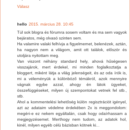
Válasz
hello
2015. március 28. 10:45
Túl sok blogra és fórumra sosem voltam és ma sem vagyok
bejáratos, még olvasó szinten sem.
Ha valamire valaki felhívja a figyelmemet, belenézek, aztán,
ha nagyon nem a világom, amit ott találok, először és
utoljára nyitottam meg.
Van viszont néhány standard hely, ahová hűségesen
visszajárok, mert érdekel, mi minden foglalkoztatja a
bloggert, miként látja a világ jelenségeit, és az oda írók is,
mi a véleményük a különböző témákról, azok mennyire
vágnak egybe azzal, ahogy én látok ügyeket,
összefüggéseket, milyen új szempontokat vetnek fel stb.,
stb.
Ahol a kommentelési lehetőség külön regisztrációt igényel,
azt az adataim védelme érdekében 2x is meggondolom:
megéri-e ez nekem egyáltalán, csak hogy odaírhassam a
megjegyzésemet. Merthogy nem tudom, az adatok hol,
kinél, milyen egyéb célú bázisban kötnek ki...