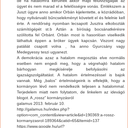
de ha hatalomra kerülnek akkor majd felülvizsgálják az
ügyet és nem marad el a felelősségre vonás. Emlékszem a
Juszt ügyre anno amikor Orbán kijelentette, a közrádióban,
hogy nyilvánvaló bűncselekményt követett el és felelnie kell
érte. A rendőrség nyomban lecsapott Jusztra elkobozták
számítógépét st.b Aztán a bíróság bocsánatkérésre
szólította fel Orbánt. Orbán most is hasonlóan viselkedik
láthattuk éppen a bróker ügyek kapcsán. Viszont nagy
patáliát csapott volna , ha anno Gyurcsány vagy
Medegyessy teszi ugyanezt.
A demokrácia azaz a hatalom megosztás elve normális
esetben nem engedi meg, hogy a végrehajtó hatalom
bárhogyan megkísérelje befolyásolni az
igazságszolgáltatást. A hatalom értelmezéssel is bajok
vannak. Még „balos” értelmiségeink is elfelejtik, hogy a
kormányon lévő nem rendelkezik teljesen a hatalommal.
Terjedelem miatt nem folytatom, de linkelem az idevágó
blogot. A „rossz” kormányzásról
galamus 2013. február 10.
http://galamus.hu/index.php?
option=com_content&view=article&id=190369:a-rossz-
kormanyzasrol-189364&catid=65&Itemid=137
https://www.google.hu/url?