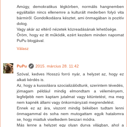
Amúgy, demokratikus légkörben, normális hangnemben
egyáltalán nincs ellenemre a kulturált mederben folyó vita
bármiről. Gondolkodásra késztet, ami önmagában is pozitív
dolog.
Vagy akár az eltérő nézetek közreadásának lehetősége.
Öröm, hogy ez itt működik, ezért kezdem minden napomat
PuPu blogjával.
Válasz
PuPu
2015. március 28. 11:42
Szóval, kedves Hosszú forró nyár, a helyzet az, hogy ez
alkati kérdés is.
Az, hogy a kussolásra szocializálódtunk, szerintem tévedés,
jómagam például mindig elmondtam a véleményem,
legfeljebb nem kaptam jutalmat vagy kitüntetést, ma meg
nem kapnék állami vagy önkormányzati megrendelést.
Ennek ez az ára, viszont mindig békében tudtam lenni
önmagammal és soha nem mutogattam egyik hatalomra
se, hogy miattuk viselkedem beszari módra.
Más lenne a helyzet egy olyan durva világban, ahol a