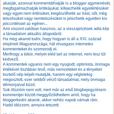
akarják, azonnal kommentálhatják is a blogger agymenését,
megfogalmazhatják kritikájukat, kifejezhetik egyetértésüket
vagy egyet nem értésüket, kiegészíthetik az írást, sőt, még
tetszésüket vagy nemtetszésüket is jelezhetik egyetlen kis
pöccintéssel az egéren...
Ami viszont valóban hasznos, az a visszajelzések adta kép
a társadalom aktuális állapotáról.
Ha meg akarod tudni, hogy hogyan is áll a XXI. század
elejének Magyarországa, hát olvasgass internetes
kommenteket és szomorodj el.
Merthogy a tükör, melyet eléd tart az internet, nem lesz túl
kedvező.
A kommentek ugyanis nem egy nyugodt, optimista, önmaga
értékével tisztában levő, más nemzeteket és a tényeket
tisztelő nép képét mutatják, hanem egy végletekig
megosztott, ezer sebből vérző társadalmat, mely önmaga
démonjaival küzd.
Sok illúzióm nem volt, mert már az első blogbejegyzésem
kommentjei között meggyőződhettem arról, hogy ha
bloggerkedni akarok, akkor nehéz napok várnak rám.
Hadd idézzem, annyira tetszett: