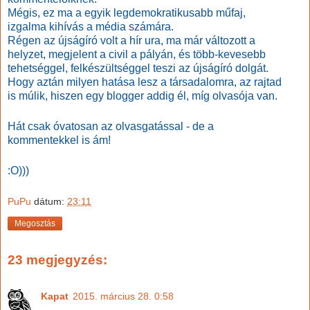
Mégis, ez ma a egyik legdemokratikusabb műfaj,
izgalma kihívás a média számára.
Régen az újságíró volt a hír ura, ma már változott a
helyzet, megjelent a civil a pályán, és több-kevesebb
tehetséggel, felkészültséggel teszi az újságíró dolgát.
Hogy aztán milyen hatása lesz a társadalomra, az rajtad
is múlik, hiszen egy blogger addig él, míg olvasója van.
Hát csak óvatosan az olvasgatással - de a
kommentekkel is ám!
:O)))
PuPu
dátum:
23:11
Megosztás
23 megjegyzés:
Kapat
2015. március 28. 0:58