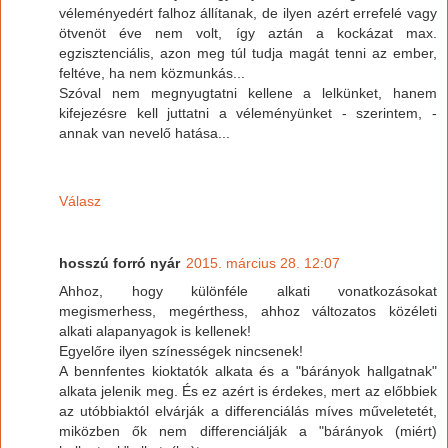
véleményedért falhoz állítanak, de ilyen azért errefelé vagy
ötvenöt éve nem volt, így aztán a kockázat max.
egzisztenciális, azon meg túl tudja magát tenni az ember,
feltéve, ha nem közmunkás...
Szóval nem megnyugtatni kellene a lelkünket, hanem
kifejezésre kell juttatni a véleményünket - szerintem, -
annak van nevelő hatása...
Válasz
hosszú forró nyár
2015. március 28. 12:07
Ahhoz, hogy különféle alkati vonatkozásokat
megismerhess, megérthess, ahhoz változatos közéleti
alkati alapanyagok is kellenek!
Egyelőre ilyen színességek nincsenek!
A bennfentes kioktatók alkata és a "bárányok hallgatnak"
alkata jelenik meg. És ez azért is érdekes, mert az előbbiek
az utóbbiaktól elvárják a differenciálás míves műveletetét,
miközben ők nem differenciálják a "bárányok (miért)