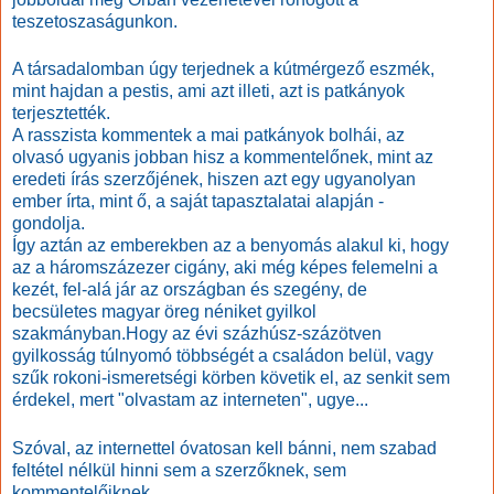
teszetoszaságunkon.
A társadalomban úgy terjednek a kútmérgező eszmék,
mint hajdan a pestis, ami azt illeti, azt is patkányok
terjesztették.
A rasszista kommentek a mai patkányok bolhái, az
olvasó ugyanis jobban hisz a kommentelőnek, mint az
eredeti írás szerzőjének, hiszen azt egy ugyanolyan
ember írta, mint ő, a saját tapasztalatai alapján -
gondolja.
Így aztán az emberekben az a benyomás alakul ki, hogy
az a háromszázezer cigány, aki még képes felemelni a
kezét, fel-alá jár az országban és szegény, de
becsületes magyar öreg néniket gyilkol
szakmányban.
Hogy az évi százhúsz-százötven
gyilkosság túlnyomó többségét a családon belül, vagy
szűk rokoni-ismeretségi körben követik el, az senkit sem
érdekel, mert "olvastam az interneten", ugye...
Szóval, az internettel óvatosan kell bánni, nem szabad
feltétel nélkül hinni sem a szerzőknek, sem
kommentelőiknek.