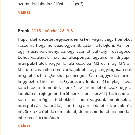
szerint foglalhatsz állást..." - Így(?)
Válasz
Frank
2015. március 28. 9:31
Pupu által idézettet egyszerűen ki kell vágni, vagy homokot
rászórni, hogy ne bűzölögjön itt, aztán elfelejteni. Az nem
egy másik vélemény, az egy szemét patkány fröcsögése.
Lehet valakinek más az álláspontja, ugyanis mindnyájan
manipulálhatók vagyunk, aki csak az M1-et, meg MN-et,
MH-ot olvas, attól nem várhatjuk el, hogy tárgyilagosan ítéli
meg pl. ezt a Questor jelenséget. Őt meggyőzték arról,
hogy ezt a 150 mrd-t is Gyurcsány lopta el. (Tényleg, hová
került ez a temérdek pénz? Ezt nem lehet csak úgy a
ládafiában rejtegetni. Erről senki nem beszél.) Biztosan én
sem - és még itt többekkel - nem vagyunk mentesek a
manipulálás hatásától, mert ugyan többet olvasunk és
nézünk az előbb felsoroltaknál, de mi sem lehetünk minden
információ birtokában.
Válasz