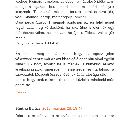
Kedves Pleinair, remélem, pl. ebben a hátralevő időtartam-
dologban igazad lesz, mert bennem azért kételyek
lakoznak. Tudvalevő, mikor a farkast sarokba szorítják,
vadul kitámad, harap, marcangolja, amit ér.
Olga pedig Szabó Tímeának pontosan az én félelmemet
fogalmazta meg kérdésként: ha sikerülne is elérniük egy
előrehozott választást, mi van, ha újra a Fideszt választják
meg?
Vagy pláne, ha a Jobbikot?
Én ehhez még hozzáteszem, hogy az egész jelen
választási szisztémát az azt kiszolgáló apparátusával együtt
ismerjük - hogy tovább ne is menjek, a külföldről érkező
levélszavazatok ismeretlen mennyisége és tartalma, a
szavazatok központi összesítésének átláthatósága stb.
Lehet, hogy csak nekem nincsenek illúzióim, mindenki más
optimista?
Válasz
Sántha Balázs
2015. március 28. 19:47
Régen a rendőr volt a rendvédelmi szakma ura, ma már