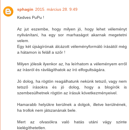
sphagin
2015. március 28. 9:49
Kedves PuPu !
Az jut eszembe, hogy milyen jó, hogy lehet véleményt
nyilvánítani, ha egy sor marhaságot akarnak megetetni
velem.
Egy két újságírónak álcázott véleményformáló írásától még
a hátamon is feláll a szőr !
Milyen jólesik ilyenkor az, ha leírhatom a véleményem erről
az írásról és rávilágíthatok az író elfogultságára.
Jó dolog, ha rögtön reagálhatunk nekünk tetsző, vagy nem
tetsző írásokra és jó dolog, hogy a blogírók is
szembesülhetnek rögtön az írásuk következményeivel.
Hamarabb helyükre kerülnek a dolgok, illetve kerülnének,
ha trollok nem játszanának bele.
Mert az olvasókra való hatás utáni vágy szinte
kielégíthetetlen.