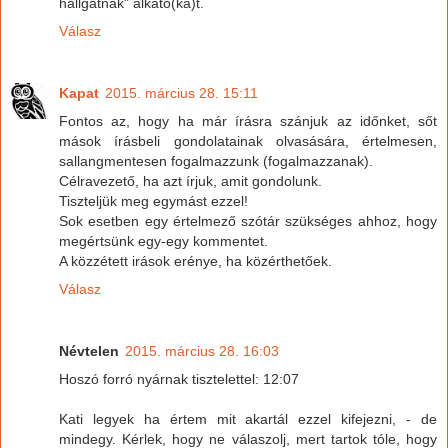
hallgatnak" alkato(ka)t.
Válasz
Kapat
2015. március 28. 15:11
Fontos az, hogy ha már írásra szánjuk az időnket, sőt
mások írásbeli gondolatainak olvasására, értelmesen,
sallangmentesen fogalmazzunk (fogalmazzanak).
Célravezető, ha azt írjuk, amit gondolunk.
Tiszteljük meg egymást ezzel!
Sok esetben egy értelmező szótár szükséges ahhoz, hogy
megértsünk egy-egy kommentet.
A közzétett irások erénye, ha közérthetőek.
Válasz
Névtelen
2015. március 28. 16:03
Hoszó forró nyárnak tisztelettel: 12:07
Kati legyek ha értem mit akartál ezzel kifejezni, - de
mindegy. Kérlek, hogy ne válaszolj, mert tartok tóle, hogy