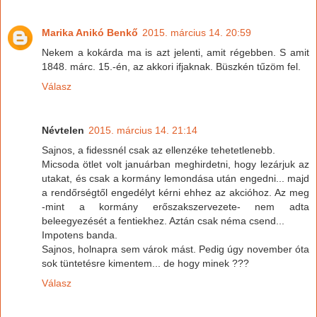
Marika Anikó Benkő
2015. március 14. 20:59
Nekem a kokárda ma is azt jelenti, amit régebben. S amit
1848. márc. 15.-én, az akkori ifjaknak. Büszkén tűzöm fel.
Válasz
Névtelen
2015. március 14. 21:14
Sajnos, a fidessnél csak az ellenzéke tehetetlenebb.
Micsoda ötlet volt januárban meghirdetni, hogy lezárjuk az
utakat, és csak a kormány lemondása után engedni... majd
a rendőrségtől engedélyt kérni ehhez az akcióhoz. Az meg
-mint a kormány erőszakszervezete- nem adta
beleegyezését a fentiekhez. Aztán csak néma csend...
Impotens banda.
Sajnos, holnapra sem várok mást. Pedig úgy november óta
sok tüntetésre kimentem... de hogy minek ???
Válasz