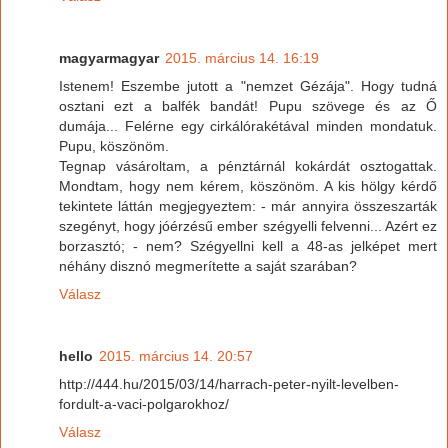
magyarmagyar
2015. március 14. 16:19
Istenem! Eszembe jutott a "nemzet Gézája". Hogy tudná
osztani ezt a balfék bandát! Pupu szövege és az Ő
dumája... Felérne egy cirkálórakétával minden mondatuk.
Pupu, köszönöm.
Tegnap vásároltam, a pénztárnál kokárdát osztogattak.
Mondtam, hogy nem kérem, köszönöm. A kis hölgy kérdő
tekintete láttán megjegyeztem: - már annyira összeszarták
szegényt, hogy jóérzésű ember szégyelli felvenni... Azért ez
borzasztó; - nem? Szégyellni kell a 48-as jelképet mert
néhány disznó megmerítette a saját szarában?
Válasz
hello
2015. március 14. 20:57
http://444.hu/2015/03/14/harrach-peter-nyilt-levelben-
fordult-a-vaci-polgarokhoz/
Válasz