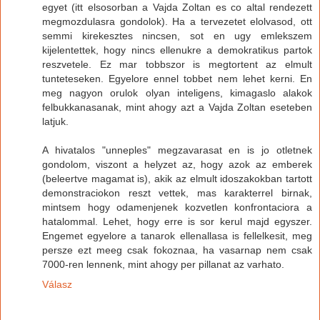
egyet (itt elsosorban a Vajda Zoltan es co altal rendezett
megmozdulasra gondolok). Ha a tervezetet elolvasod, ott
semmi kirekesztes nincsen, sot en ugy emlekszem
kijelentettek, hogy nincs ellenukre a demokratikus partok
reszvetele. Ez mar tobbszor is megtortent az elmult
tunteteseken. Egyelore ennel tobbet nem lehet kerni. En
meg nagyon orulok olyan inteligens, kimagaslo alakok
felbukkanasanak, mint ahogy azt a Vajda Zoltan eseteben
latjuk.
A hivatalos "unneples" megzavarasat en is jo otletnek
gondolom, viszont a helyzet az, hogy azok az emberek
(beleertve magamat is), akik az elmult idoszakokban tartott
demonstraciokon reszt vettek, mas karakterrel birnak,
mintsem hogy odamenjenek kozvetlen konfrontaciora a
hatalommal. Lehet, hogy erre is sor kerul majd egyszer.
Engemet egyelore a tanarok ellenallasa is fellelkesit, meg
persze ezt meeg csak fokoznaa, ha vasarnap nem csak
7000-ren lennenk, mint ahogy per pillanat az varhato.
Válasz