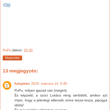
:O)))
PuPu
dátum:
23:20
Megosztás
13 megjegyzés:
fulopiren
2015. március 14. 0:45
PuPu, milyen igazad van (megint).
És képzeld, a szoci Lukács vérig sértődött, amikor azt
írtam, hogy a jelenlegi ellenzék zöme tesze-tosza, pipogya
idióta!