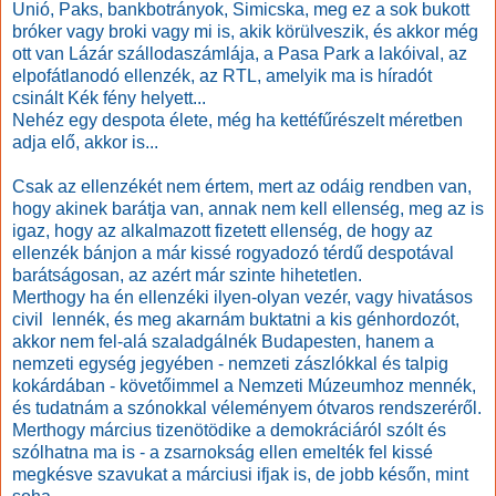
Unió, Paks, bankbotrányok, Simicska, meg ez a sok bukott
bróker vagy broki vagy mi is, akik körülveszik, és akkor még
ott van Lázár szállodaszámlája, a Pasa Park a lakóival, az
elpofátlanodó ellenzék, az RTL, amelyik ma is híradót
csinált Kék fény helyett...
Nehéz egy despota élete, még ha kettéfűrészelt méretben
adja elő, akkor is...
Csak az ellenzékét nem értem, mert az odáig rendben van,
hogy akinek barátja van, annak nem kell ellenség, meg az is
igaz, hogy az alkalmazott fizetett ellenség, de hogy az
ellenzék bánjon a már kissé rogyadozó térdű despotával
barátságosan, az azért már szinte hihetetlen.
Merthogy ha én ellenzéki ilyen-olyan vezér, vagy hivatásos
civil lennék, és meg akarnám buktatni a kis génhordozót,
akkor nem fel-alá szaladgálnék Budapesten, hanem a
nemzeti egység jegyében - nemzeti zászlókkal és talpig
kokárdában - követőimmel a Nemzeti Múzeumhoz mennék,
és tudatnám a szónokkal véleményem ótvaros rendszeréről.
Merthogy március tizenötödike a demokráciáról szólt és
szólhatna ma is - a zsarnokság ellen emelték fel kissé
megkésve szavukat a márciusi ifjak is, de jobb későn, mint