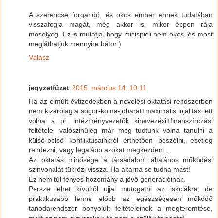
A szerencse forgandó, és okos ember ennek tudatában
visszafogja magát, még akkor is, mikor éppen rája
mosolyog. Ez is mutatja, hogy micispicli nem okos, és most
megláthatjuk mennyire bátor:)
Válasz
jegyzetfüzet
2015. március 14. 10:11
Ha az elmúlt évtizedekben a nevelési-oktatási rendszerben
nem kizárólag a sógor-koma-jóbarát+maximális lojalitás lett
volna a pl. intézményvezetők kinevezési+finanszírozási
feltétele, valószinűleg már meg tudtunk volna tanulni a
külső-belső konfliktusainkról érthetően beszélni, esetleg
rendezni, vagy legalább azokat megkezdeni...
Az oktatás minősége a társadalom általános működési
szinvonalát tükrözi vissza. Ha akarna se tudna mást!
Ez nem túl fényes hozomány a jövő generációinak.
Persze lehet kívülről ujjal mutogatni az iskolákra, de
praktikusabb lenne előbb az egészségesen működő
tanodarendszer bonyolult feltételeinek a megteremtése,