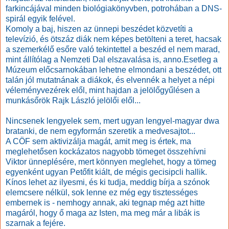
farkincájával minden biológiakönyvben, potrohában a DNS-
spirál egyik felével.
Komoly a baj, hiszen az ünnepi beszédet közvetíti a
televízió, és ötszáz diák nem képes betölteni a teret, hacsak
a szemerkélő esőre való tekintettel a beszéd el nem marad,
mint állítólag a Nemzeti Dal elszavalása is, anno.
Esetleg a
Múzeum előcsarnokában lehetne elmondani a beszédet, ott
talán jól mutatnának a diákok, és elvennék a helyet a népi
véleményvezérek elől, mint hajdan a jelölőgyűlésen a
munkásőrök Rajk László jelölői elől...
Nincsenek lengyelek sem, mert ugyan lengyel-magyar dwa
bratanki, de nem egyformán szeretik a medvesajtot...
A CÖF sem aktivizálja magát, amit meg is értek, ma
meglehetősen kockázatos nagyobb tömeget összehívni
Viktor ünneplésére, mert könnyen meglehet, hogy a tömeg
egyenként ugyan Petőfit kiált, de mégis gecisipcli hallik.
Kínos lehet az ilyesmi, és ki tudja, meddig bírja a szónok
elemcsere nélkül, sok lenne ez még egy tisztességes
embernek is - nemhogy annak, aki tegnap még azt hitte
magáról, hogy ő maga az Isten, ma meg már a libák is
szarnak a fejére.