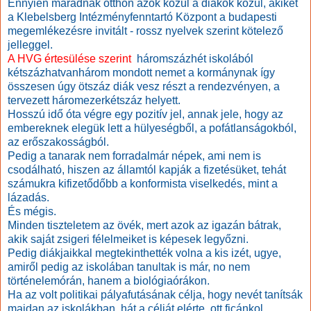
Ennyien maradnak otthon azok közül a diákok közül, akiket
a Klebelsberg Intézményfenntartó Központ a budapesti
megemlékezésre invitált - rossz nyelvek szerint kötelező
jelleggel.
A HVG értesülése szerint
háromszázhét iskolából
kétszázhatvanhárom mondott nemet a kormánynak így
összesen úgy ötszáz diák vesz részt a rendezvényen, a
tervezett háromezerkétszáz helyett.
Hosszú idő óta végre egy pozitív jel, annak jele, hogy az
embereknek elegük lett a hülyeségből, a pofátlanságokból,
az erőszakosságból.
Pedig a tanarak nem forradalmár népek, ami nem is
csodálható, hiszen az államtól kapják a fizetésüket, tehát
számukra kifizetődőbb a konformista viselkedés, mint a
lázadás.
És mégis.
Minden tiszteletem az övék, mert azok az igazán bátrak,
akik saját zsigeri félelmeiket is képesek legyőzni.
Pedig diákjaikkal megtekinthették volna a kis izét, ugye,
amiről pedig az iskolában
tanultak is már, no nem
történelemórán, hanem a biológiaórákon.
Ha az volt politikai pályafutásának célja, hogy nevét tanítsák
majdan az iskolákban, hát a célját elérte, ott ficánkol