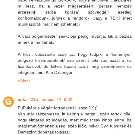
napon elkezdünk gondolkodni, hogy menjünk-e tiltakozni és
mi lesz, ha a vezér megsértésért (persze 'nemzeti
érzéseink sárba tiprása' szöveggel) esetleg
konfrontálódunk, jönnek a rendőrök, vagy a TEK? Mert
munkásőrök már nem jöhetnek:)
A váci polgármester reakciója pedig mutatja, kik a bázisa
ennek a maffiának.
A kicsit bosszantó csak az, hogy tudják, a 'keményen
dolgozó kisembereknek' szó szerint tele van azzal a kis
ficánkolóval, de lelkes tapsot azért még szeretnének és
integetni, mint Kim Dzsongun.
Válasz
asta
2015. március 14. 9:32
PuPukám a végén forradalmár leszel? :)))
Van már rászervezés, itt kering a neten.. ezért tartok tőle,
hogy elmarad az előadás, mert mégiscsak kínos lenne, ha
megismétlődnének a régi szép idők, mikor Gy-t fütyülték és
Demszkyt dobálták tojással.