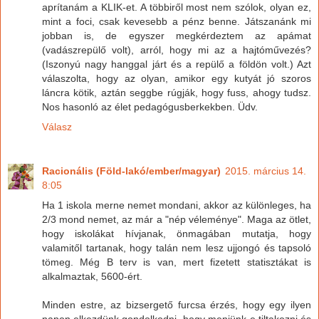
aprítanám a KLIK-et. A többiről most nem szólok, olyan ez,
mint a foci, csak kevesebb a pénz benne. Játszanánk mi
jobban is, de egyszer megkérdeztem az apámat
(vadászrepülő volt), arról, hogy mi az a hajtóművezés?
(Iszonyú nagy hanggal járt és a repülő a földön volt.) Azt
válaszolta, hogy az olyan, amikor egy kutyát jó szoros
láncra kötik, aztán seggbe rúgják, hogy fuss, ahogy tudsz.
Nos hasonló az élet pedagógusberkekben. Üdv.
Válasz
Racionális (Föld-lakó/ember/magyar)
2015. március 14.
8:05
Ha 1 iskola merne nemet mondani, akkor az különleges, ha
2/3 mond nemet, az már a "nép véleménye". Maga az ötlet,
hogy iskolákat hívjanak, önmagában mutatja, hogy
valamitől tartanak, hogy talán nem lesz ujjongó és tapsoló
tömeg. Még B terv is van, mert fizetett statisztákat is
alkalmaztak, 5600-ért.
Minden estre, az bizsergető furcsa érzés, hogy egy ilyen