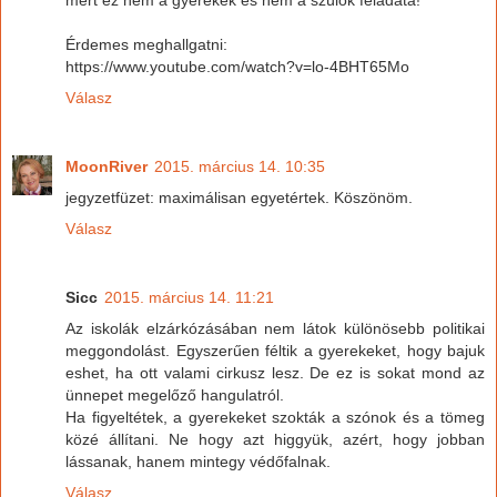
mert ez nem a gyerekek és nem a szülők feladata!
Érdemes meghallgatni:
https://www.youtube.com/watch?v=lo-4BHT65Mo
Válasz
MoonRiver
2015. március 14. 10:35
jegyzetfüzet: maximálisan egyetértek. Köszönöm.
Válasz
Sicc
2015. március 14. 11:21
Az iskolák elzárkózásában nem látok különösebb politikai
meggondolást. Egyszerűen féltik a gyerekeket, hogy bajuk
eshet, ha ott valami cirkusz lesz. De ez is sokat mond az
ünnepet megelőző hangulatról.
Ha figyeltétek, a gyerekeket szokták a szónok és a tömeg
közé állítani. Ne hogy azt higgyük, azért, hogy jobban
lássanak, hanem mintegy védőfalnak.
Válasz