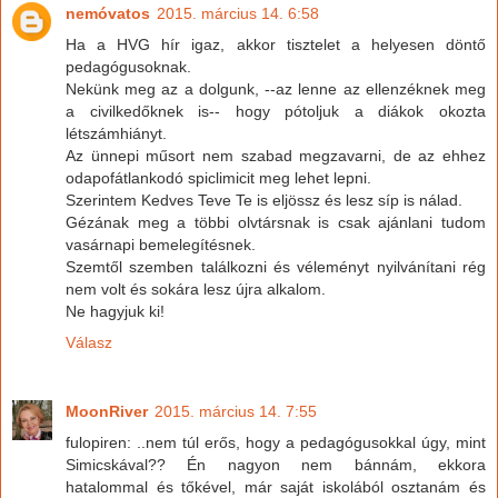
nemóvatos
2015. március 14. 6:58
Ha a HVG hír igaz, akkor tisztelet a helyesen döntő
pedagógusoknak.
Nekünk meg az a dolgunk, --az lenne az ellenzéknek meg
a civilkedőknek is-- hogy pótoljuk a diákok okozta
létszámhiányt.
Az ünnepi műsort nem szabad megzavarni, de az ehhez
odapofátlankodó spiclimicit meg lehet lepni.
Szerintem Kedves Teve Te is eljössz és lesz síp is nálad.
Gézának meg a többi olvtársnak is csak ajánlani tudom
vasárnapi bemelegítésnek.
Szemtől szemben találkozni és véleményt nyilvánítani rég
nem volt és sokára lesz újra alkalom.
Ne hagyjuk ki!
Válasz
MoonRiver
2015. március 14. 7:55
fulopiren: ..nem túl erős, hogy a pedagógusokkal úgy, mint
Simicskával?? Én nagyon nem bánnám, ekkora
hatalommal és tőkével, már saját iskolából osztanám és