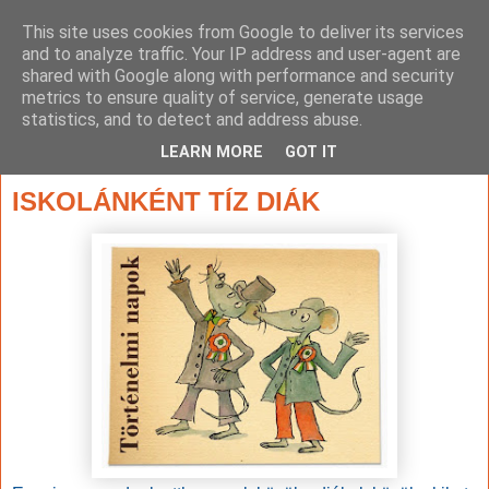
This site uses cookies from Google to deliver its services
and to analyze traffic. Your IP address and user-agent are
shared with Google along with performance and security
metrics to ensure quality of service, generate usage
statistics, and to detect and address abuse.
▼
LEARN MORE
GOT IT
2015. március 13., péntek
ISKOLÁNKÉNT TÍZ DIÁK