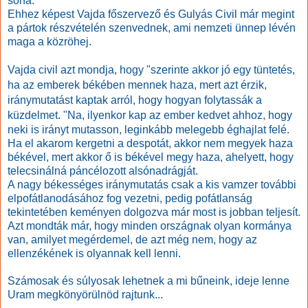
soha.
Ehhez képest Vajda főszervező és Gulyás Civil már megint
a pártok részvételén szenvednek, ami nemzeti ünnep lévén
maga a közröhej.
Vajda civil azt mondja, hogy "
szerinte akkor jó egy tüntetés,
ha az emberek békében mennek haza, mert azt érzik,
iránymutatást kaptak arról, hogy hogyan folytassák a
küzdelmet. "
Na, ilyenkor kap az ember kedvet ahhoz, hogy
neki is irányt mutasson, leginkább melegebb éghajlat felé.
Ha el akarom kergetni a despotát, akkor nem megyek haza
békével, mert akkor ő is békével megy haza, ahelyett, hogy
telecsinálná páncélozott alsónadrágját.
A nagy békességes iránymutatás csak a kis vamzer további
elpofátlanodásához fog vezetni, pedig pofátlanság
tekintetében keményen dolgozva
már
most is jobban teljesít.
Azt mondták már, hogy minden országnak olyan kormánya
van, amilyet megérdemel, de azt még nem, hogy az
ellenzékének is olyannak kell lenni.
Számosak és súlyosak lehetnek a mi bűneink, ideje lenne
Uram megkönyörülnöd rajtunk...