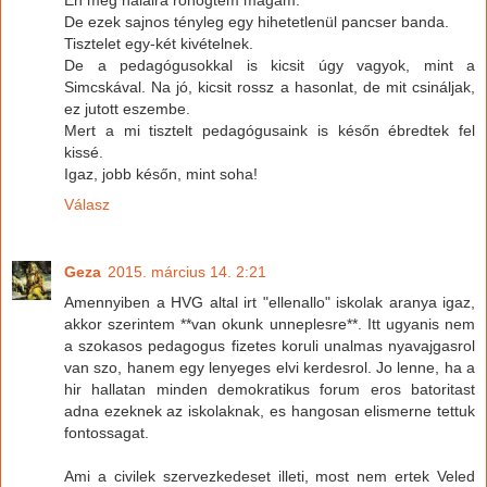
Én meg halálra röhögtem magam.
De ezek sajnos tényleg egy hihetetlenül pancser banda.
Tisztelet egy-két kivételnek.
De a pedagógusokkal is kicsit úgy vagyok, mint a
Simcskával. Na jó, kicsit rossz a hasonlat, de mit csináljak,
ez jutott eszembe.
Mert a mi tisztelt pedagógusaink is későn ébredtek fel
kissé.
Igaz, jobb későn, mint soha!
Válasz
Geza
2015. március 14. 2:21
Amennyiben a HVG altal irt "ellenallo" iskolak aranya igaz,
akkor szerintem **van okunk unneplesre**. Itt ugyanis nem
a szokasos pedagogus fizetes koruli unalmas nyavajgasrol
van szo, hanem egy lenyeges elvi kerdesrol. Jo lenne, ha a
hir hallatan minden demokratikus forum eros batoritast
adna ezeknek az iskolaknak, es hangosan elismerne tettuk
fontossagat.
Ami a civilek szervezkedeset illeti, most nem ertek Veled