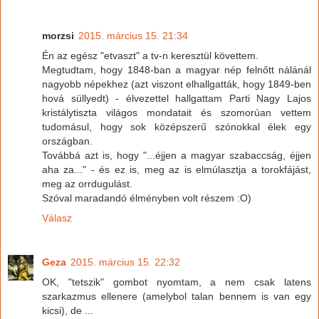
morzsi
2015. március 15. 21:34
Én az egész "etvaszt" a tv-n keresztül követtem.
Megtudtam, hogy 1848-ban a magyar nép felnőtt nálánál
nagyobb népekhez (azt viszont elhallgatták, hogy 1849-ben
hová süllyedt) - élvezettel hallgattam Parti Nagy Lajos
kristálytiszta világos mondatait és szomorúan vettem
tudomásul, hogy sok középszerű szónokkal élek egy
országban.
Továbbá azt is, hogy "...éjjen a magyar szabaccság, éjjen
aha za..." - és ez is, meg az is elmúlasztja a torokfájást,
meg az orrdugulást.
Szóval maradandó élményben volt részem :O)
Válasz
Geza
2015. március 15. 22:32
OK, "tetszik" gombot nyomtam, a nem csak latens
szarkazmus ellenere (amelybol talan bennem is van egy
kicsi), de ...