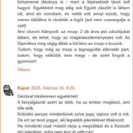
birkamenet látványa is - mert a lépéseknek távot kell
hagyni. Egyébként meg elég sok Együtt zászlót is láttam
ott, ahol én vonultam, és nekik volt annyi eszük, hogy
merev táblákra is rárakták a logót (azt nem csavargatja a
szél)
Ami viszont hiányzott: az mszp. 2 db árva pici zászlójukat
láttam, de lehet, hogy az magánkezdeményezés volt. Az
Operához meg végig álltak a kőrúton az mszp-s buszok.
Tudom, hogy még az mszp a legnagyobb ellenzéki párt,
tudom, hogy nélkülük nem megy - de azért forgott a
gyomrom!
Válasz
Kapat
2015. március 16. 8:26
Gézával tökéletesen egyetértek!
A fanyalgásnál azért az több, ha az ember megteszi, ami
tőle telik.
Kritizálni persze mindenkinek szíve joga, sajnos volt is mit.
De ezt az teszi joggal, aki legalább jelenlétével tiltakozott.
Ha mindenki csak mástól várja a megváltást és a Kossuth
téri jelenlétet, soha nem lesz itt változás!