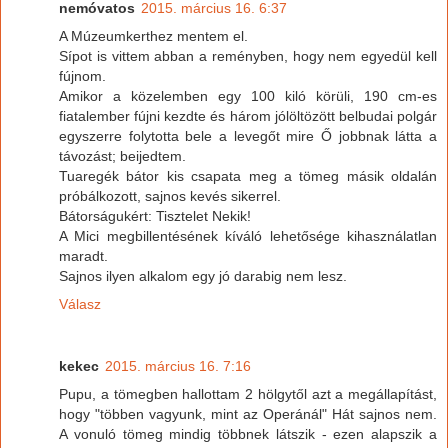
nemóvatos
2015. március 16. 6:37
A Múzeumkerthez mentem el.
Sípot is vittem abban a reményben, hogy nem egyedül kell
fújnom.
Amikor a közelemben egy 100 kiló körüli, 190 cm-es
fiatalember fújni kezdte és három jólöltözött belbudai polgár
egyszerre folytotta bele a levegőt mire Ő jobbnak látta a
távozást; beijedtem.
Tuaregék bátor kis csapata meg a tömeg másik oldalán
próbálkozott, sajnos kevés sikerrel.
Bátorságukért: Tisztelet Nekik!
A Mici megbillentésének kíváló lehetősége kihasználatlan
maradt.
Sajnos ilyen alkalom egy jó darabig nem lesz.
Válasz
kekec
2015. március 16. 7:16
Pupu, a tömegben hallottam 2 hölgytől azt a megállapítást,
hogy "többen vagyunk, mint az Operánál" Hát sajnos nem.
A vonuló tömeg mindig többnek látszik - ezen alapszik a