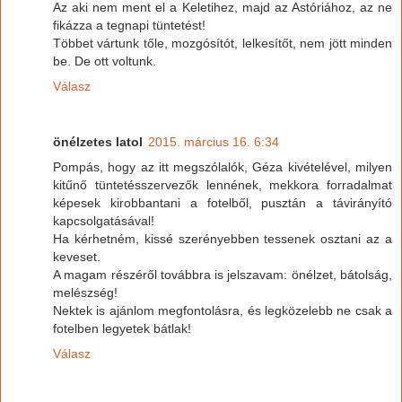
Az aki nem ment el a Keletihez, majd az Astóriához, az ne
fikázza a tegnapi tüntetést!
Többet vártunk tőle, mozgósítót, lelkesítőt, nem jött minden
be. De ott voltunk.
Válasz
önélzetes latol
2015. március 16. 6:34
Pompás, hogy az itt megszólalók, Géza kivételével, milyen
kitűnő tüntetésszervezők lennének, mekkora forradalmat
képesek kirobbantani a fotelből, pusztán a távirányító
kapcsolgatásával!
Ha kérhetném, kissé szerényebben tessenek osztani az a
keveset.
A magam részéről továbbra is jelszavam: önélzet, bátolság,
melészség!
Nektek is ajánlom megfontolásra, és legközelebb ne csak a
fotelben legyetek bátlak!
Válasz