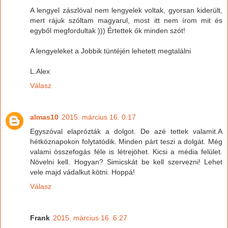
A lengyel zászlóval nem lengyelek voltak, gyorsan kiderült,
mert rájuk szóltam magyarul, most itt nem írom mit és
egyből megfordultak ))) Értettek ők minden szót!
A lengyeleket a Jobbik tüntéjén lehetett megtalálni
L.Alex
Válasz
almas10
2015. március 16. 0:17
Egyszóval elaprózták a dolgot. De azé tettek valamit.A
hétköznapokon folytatódik. Minden párt teszi a dolgát. Még
valami összefogás féle is létrejöhet. Kicsi a média felület.
Növelni kell. Hogyan? Simicskát be kell szervezni! Lehet
vele majd vádalkut kötni. Hoppá!
Válasz
Frank
2015. március 16. 6:27