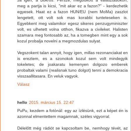
Ja igen, a Bokros. Persze, megbukott a valasztasokon,
meg a partja is kicsi, "mit akar ez a fazon?" - kerdezhetik
egyesek. Haat ez a fazon HUN/EU (nem MoMa) zaszlot
lengetett, ott volt sok mas korabbi tunteteseken is.
Egyebkent meg valamikor egesz sikeres penzugyminiszter
volt, es ulhetett volna otthon, fikazva a civileket. Halisten
szamara meg fontosabb az, ha a tomegben mint egy a sok
kozul probalja novelni a megmozdulas sulyat.
Vegszokent talan annyit, hogy igen, millas rezonanciakat en
is ereztem, es a szonokok kozul sem volt mindegyik
tokeletes; de joakaratu kemenyen dolgozo emberek
probaltak valami (realisnak tuno dolgot) tenni a demokracia
visszaallitasara. En veluk vagyok.
Válasz
hello
2015. március 15. 22:47
PuPu, kezdem a fotónál: egy az ízlésünk, ezt a képet én is
azonnal elmentettem magamnak, széles vigyorral.
Délelőtt még rádiót se kapcsoltam be, nemhogy tévét, az