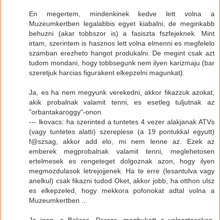
En megertem, mindenkinek kedve lett volna a
Muzeumkertben legalabbis egyet kiabalni, de meginkabb
behuzni (akar tobbszor is) a fasiszta fszfejeknek. Mint
irtam, szerintem is hasznos lett volna elmenni es megfelelo
szamban erezheto hangot produkalni. De megint csak azt
tudom mondani, hogy tobbsegunk nem ilyen karizmaju (bar
szeretjuk harcias figurakent elkepzelni magunkat).
Ja, es ha nem megyunk verekedni, akkor fikazzuk azokat,
akik probalnak valamit tenni, es esetleg tuljutnak az
"orbantakaroggy"-onon.
--- lkovacs: ha szerinted a tuntetes 4 vezer alakjanak ATVs
(vagy tuntetes alatti) szereplese (a 19 pontukkal egyutt)
f@szsag, akkor add elo, mi nem lenne az. Ezek az
emberek megprobalnak valamit tenni, meglehetosen
ertelmesek es rengeteget dolgoznak azon, hogy ilyen
megmozdulasok letrejojjenek. Ha te erre (lesantulva vagy
anelkul) csak fikazni tudod Oket, akkor jobb, ha otthon ulsz
es elkepzeled, hogy mekkora pofonokat adtal volna a
Muzeumkertben ...