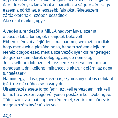
A rendezvény sztárszónokai maradtak a végére - én is így
eszem a pörköltet, a legszebb falatokat félreteszem
záróakkordnak - szépen beszéltek.
Aki sokat markol, ugye...
A végén a rendezők a MILLA hagyományai szerint
elbúcsúztak a tömegtől: menjetek békével!
Ebben is érezni a fejlődést, ma már mégsem azt mondták,
hogy menjetek a picsába haza, hanem szálem alejkum.
Nehéz dolgok ezek, mert a szervezők ilyenkor rengeteget
dolgoznak, ami derék dolog ugyan, de nem elég.
Jól is kellene dolgozni, ehhez persze ez esetben például
pontosan tudni kellene, mifrancot is akarunk elérni az adott
tüntetéssel?
Namindegy, túl vagyunk ezen is, Gyurcsány dühös délutánt
ígért, de már dühös sem vagyok.
Újratervezés esete forog fenn, azt kell tervezgetni, mit kell
tenni, ha a Vezért végérvényesen postázni kell Döblingbe.
Több szót ez a mai nap nem érdemel, szerintem már ez is
maga a szószátyár túlzás volt...
:O)))