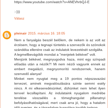
https://www.youtube.com/watch?v=ANEVhrbQJ-E
:-)))
Válasz
pleinair
2015. március 16. 18:05
Nem a fanyalgás beszél belőlem, de nekem is az volt az
érzésem, hogy a tegnapi tüntetés a szervezők és szónokok
szándéka ellenére csak az indulatok levezetését szolgálta.
A legmellbevágóbb mondat a "menjetek békével" volt.
Menjünk békével, megnyugodva haza, mint egy színpadi
előadás után a nézők?! Mi nem nézői vagyunk ennek az
embert megalázó, megnyomorító rendszernek, hanem
szenvedő alanyai!
Minket nem nyugtat meg a 19 pontos népszavazási
tervezet, aminek megvalósulására szinte semmi esély
nincs. A mi elkeseredésünket, dühünket nem lehet ilyen
tervvel lecsillapítani. Az indulataink nyugalom medrébe
terelése visszaélés a tömeghangulat pillanatnyi
befolyásolhatóságával, mert csak arra jó, hogy a hatalom
időt nyerjen, és a társadalom kussolása tovább tartson.