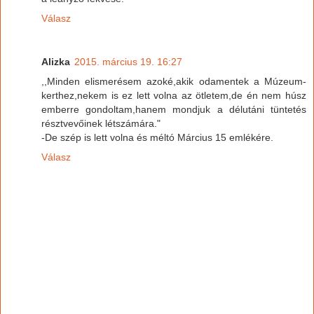
Válasz
Alizka
2015. március 19. 16:27
,,Minden elismerésem azoké,akik odamentek a Múzeum-
kerthez,nekem is ez lett volna az ötletem,de én nem húsz
emberre gondoltam,hanem mondjuk a délutáni tüntetés
résztvevőinek létszámára."
-De szép is lett volna és méltó Március 15 emlékére.
Válasz