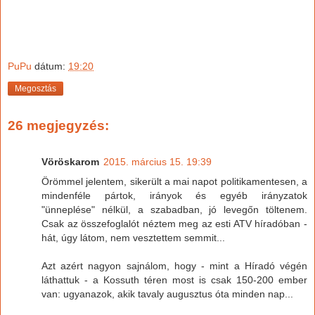
PuPu
dátum:
19:20
Megosztás
26 megjegyzés:
Vöröskarom
2015. március 15. 19:39
Örömmel jelentem, sikerült a mai napot politikamentesen, a
mindenféle pártok, irányok és egyéb irányzatok
"ünneplése" nélkül, a szabadban, jó levegőn töltenem.
Csak az összefoglalót néztem meg az esti ATV híradóban -
hát, úgy látom, nem vesztettem semmit...
Azt azért nagyon sajnálom, hogy - mint a Híradó végén
láthattuk - a Kossuth téren most is csak 150-200 ember
van: ugyanazok, akik tavaly augusztus óta minden nap...