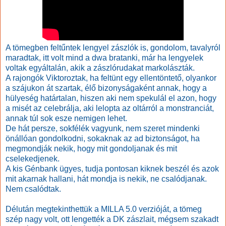
A tömegben feltűntek lengyel zászlók is, gondolom, tavalyról
maradtak, itt volt mind a dwa bratanki, már ha lengyelek
voltak egyáltalán, akik a zászlórudakat markolászták.
A rajongók Viktoroztak, ha feltünt egy ellentöntető, olyankor
a szájukon át szartak, élő bizonyságaként annak, hogy a
hülyeség határtalan, hiszen aki nem spekulál el azon, hogy
a misét az celebrálja, aki lelopta az oltárról a monstranciát,
annak túl sok esze nemigen lehet.
De hát persze, sokfélék vagyunk, nem szeret mindenki
önállóan gondolkodni, sokaknak az ad biztonságot, ha
megmondják nekik, hogy mit gondoljanak és mit
cselekedjenek.
A kis Génbank ügyes, tudja pontosan kiknek beszél és azok
mit akarnak hallani, hát mondja is nekik, ne csalódjanak.
Nem csalódtak.
Délután megtekinthettük a MILLA 5.0 verzióját, a tömeg
szép nagy volt, ott lengették a DK zászlait, mégsem szakadt