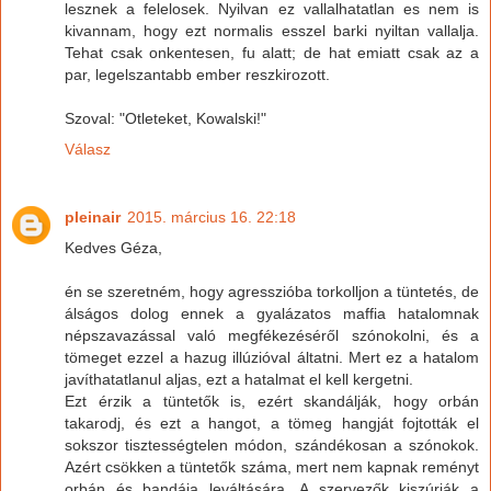
lesznek a felelosek. Nyilvan ez vallalhatatlan es nem is
kivannam, hogy ezt normalis esszel barki nyiltan vallalja.
Tehat csak onkentesen, fu alatt; de hat emiatt csak az a
par, legelszantabb ember reszkirozott.
Szoval: "Otleteket, Kowalski!"
Válasz
pleinair
2015. március 16. 22:18
Kedves Géza,
én se szeretném, hogy agresszióba torkolljon a tüntetés, de
álságos dolog ennek a gyalázatos maffia hatalomnak
népszavazással való megfékezéséről szónokolni, és a
tömeget ezzel a hazug illúzióval áltatni. Mert ez a hatalom
javíthatatlanul aljas, ezt a hatalmat el kell kergetni.
Ezt érzik a tüntetők is, ezért skandálják, hogy orbán
takarodj, és ezt a hangot, a tömeg hangját fojtották el
sokszor tisztességtelen módon, szándékosan a szónokok.
Azért csökken a tüntetők száma, mert nem kapnak reményt
orbán és bandája leváltására. A szervezők kiszúrják a