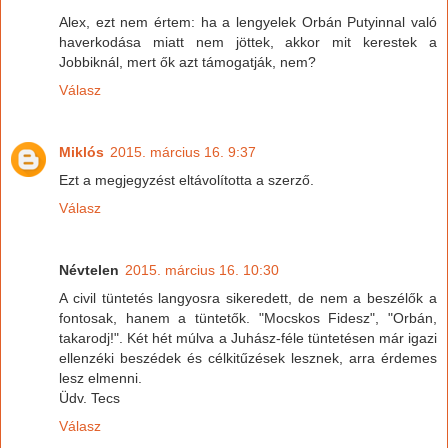
Alex, ezt nem értem: ha a lengyelek Orbán Putyinnal való
haverkodása miatt nem jöttek, akkor mit kerestek a
Jobbiknál, mert ők azt támogatják, nem?
Válasz
Miklós
2015. március 16. 9:37
Ezt a megjegyzést eltávolította a szerző.
Válasz
Névtelen
2015. március 16. 10:30
A civil tüntetés langyosra sikeredett, de nem a beszélők a
fontosak, hanem a tüntetők. "Mocskos Fidesz", "Orbán,
takarodj!". Két hét múlva a Juhász-féle tüntetésen már igazi
ellenzéki beszédek és célkitűzések lesznek, arra érdemes
lesz elmenni.
Üdv. Tecs
Válasz