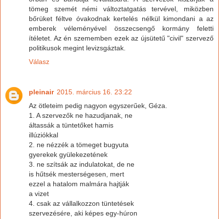
tömeg szemét némi változtatgatás tervével, miközben
bőrüket féltve óvakodnak kertelés nélkül kimondani a az
emberek véleményével összecsengő kormány feletti
ítéletet. Az én szememben ezek az újsütetű "civil" szervező
politikusok megint levizsgáztak.
Válasz
pleinair
2015. március 16. 23:22
Az ötleteim pedig nagyon egyszerűek, Géza.
1. A szervezők ne hazudjanak, ne
áltassák a tüntetőket hamis
illúziókkal
2. ne nézzék a tömeget bugyuta
gyerekek gyülekezetének
3. ne szítsák az indulatokat, de ne
is hűtsék mesterségesen, mert
ezzel a hatalom malmára hajtják
a vizet
4. csak az vállalkozzon tüntetések
szervezésére, aki képes egy-húron