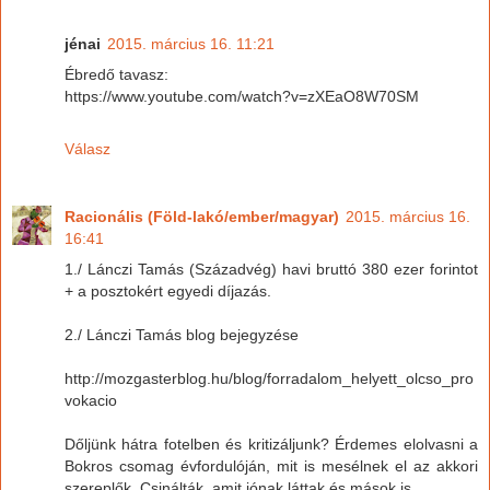
jénai
2015. március 16. 11:21
Ébredő tavasz:
https://www.youtube.com/watch?v=zXEaO8W70SM
Válasz
Racionális (Föld-lakó/ember/magyar)
2015. március 16.
16:41
1./ Lánczi Tamás (Századvég) havi bruttó 380 ezer forintot
+ a posztokért egyedi díjazás.
2./ Lánczi Tamás blog bejegyzése
http://mozgasterblog.hu/blog/forradalom_helyett_olcso_pro
vokacio
Dőljünk hátra fotelben és kritizáljunk? Érdemes elolvasni a
Bokros csomag évfordulóján, mit is mesélnek el az akkori
szereplők. Csinálták, amit jónak láttak és mások is.