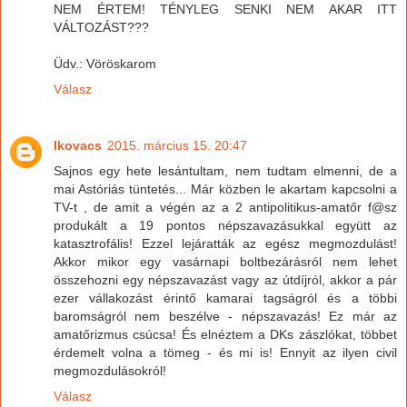
NEM ÉRTEM! TÉNYLEG SENKI NEM AKAR ITT
VÁLTOZÁST???
Üdv.: Vöröskarom
Válasz
Ikovacs
2015. március 15. 20:47
Sajnos egy hete lesántultam, nem tudtam elmenni, de a
mai Astóriás tüntetés... Már közben le akartam kapcsolni a
TV-t , de amit a végén az a 2 antipolitikus-amatőr f@sz
produkált a 19 pontos népszavazásukkal együtt az
katasztrofális! Ezzel lejáratták az egész megmozdulást!
Akkor mikor egy vasárnapi boltbezárásról nem lehet
összehozni egy népszavazást vagy az útdíjról, akkor a pár
ezer vállakozást érintő kamarai tagságról és a többi
baromságról nem beszélve - népszavazás! Ez már az
amatőrizmus csúcsa! És elnéztem a DKs zászlókat, többet
érdemelt volna a tömeg - és mi is! Ennyit az ilyen civil
megmozdulásokról!
Válasz