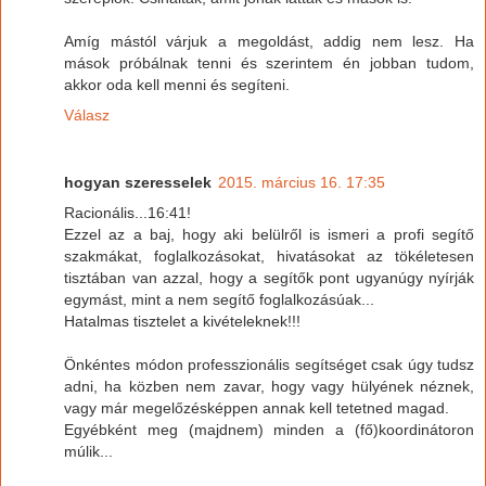
Amíg mástól várjuk a megoldást, addig nem lesz. Ha
mások próbálnak tenni és szerintem én jobban tudom,
akkor oda kell menni és segíteni.
Válasz
hogyan szeresselek
2015. március 16. 17:35
Racionális...16:41!
Ezzel az a baj, hogy aki belülről is ismeri a profi segítő
szakmákat, foglalkozásokat, hivatásokat az tökéletesen
tisztában van azzal, hogy a segítők pont ugyanúgy nyírják
egymást, mint a nem segítő foglalkozásúak...
Hatalmas tisztelet a kivételeknek!!!
Önkéntes módon professzionális segítséget csak úgy tudsz
adni, ha közben nem zavar, hogy vagy hülyének néznek,
vagy már megelőzésképpen annak kell tetetned magad.
Egyébként meg (majdnem) minden a (fő)koordinátoron
múlik...