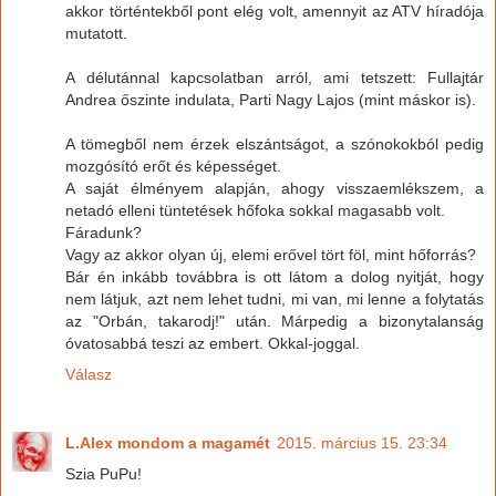
akkor történtekből pont elég volt, amennyit az ATV híradója
mutatott.
A délutánnal kapcsolatban arról, ami tetszett: Fullajtár
Andrea őszinte indulata, Parti Nagy Lajos (mint máskor is).
A tömegből nem érzek elszántságot, a szónokokból pedig
mozgósító erőt és képességet.
A saját élményem alapján, ahogy visszaemlékszem, a
netadó elleni tüntetések hőfoka sokkal magasabb volt.
Fáradunk?
Vagy az akkor olyan új, elemi erővel tört föl, mint hőforrás?
Bár én inkább továbbra is ott látom a dolog nyitját, hogy
nem látjuk, azt nem lehet tudni, mi van, mi lenne a folytatás
az "Orbán, takarodj!" után. Márpedig a bizonytalanság
óvatosabbá teszi az embert. Okkal-joggal.
Válasz
L.Alex mondom a magamét
2015. március 15. 23:34
Szia PuPu!