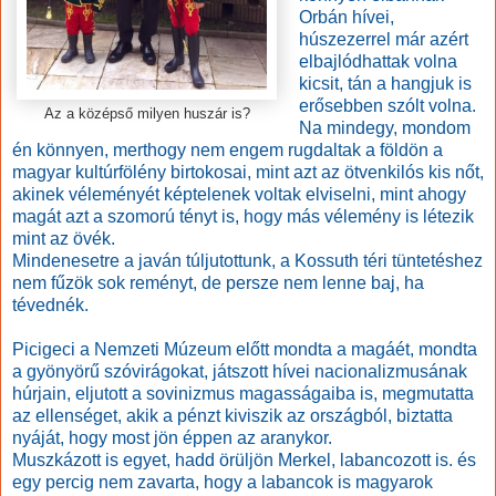
Orbán hívei,
húszezerrel már azért
elbajlódhattak volna
kicsit, tán a hangjuk is
erősebben szólt volna.
Az a középső milyen huszár is?
Na mindegy, mondom
én könnyen, merthogy nem engem rugdaltak a földön a
magyar kultúrfölény birtokosai, mint azt az ötvenkilós kis nőt,
akinek véleményét képtelenek voltak elviselni, mint ahogy
magát azt a szomorú tényt is, hogy más vélemény is létezik
mint az övék.
Mindenesetre a javán túljutottunk, a Kossuth téri tüntetéshez
nem fűzök sok reményt, de persze nem lenne baj, ha
tévednék.
Picigeci a Nemzeti Múzeum előtt mondta a magáét, mondta
a gyönyörű szóvirágokat, játszott hívei nacionalizmusának
húrjain, eljutott a sovinizmus magasságaiba is, megmutatta
az ellenséget, akik a pénzt kiviszik az országból, biztatta
nyáját, hogy most jön éppen az aranykor.
Muszkázott is egyet, hadd örüljön Merkel, labancozott is. és
egy percig nem zavarta, hogy a labancok is magyarok