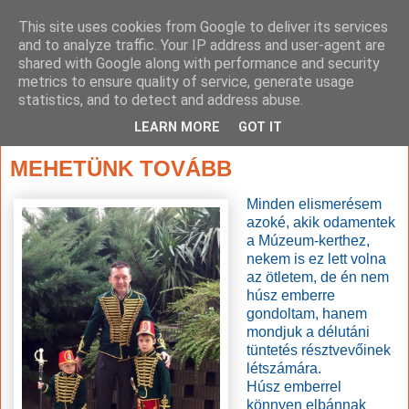
This site uses cookies from Google to deliver its services
and to analyze traffic. Your IP address and user-agent are
shared with Google along with performance and security
metrics to ensure quality of service, generate usage
statistics, and to detect and address abuse.
▼
LEARN MORE
GOT IT
2015. március 15., vasárnap
MEHETÜNK TOVÁBB
Minden elismerésem
azoké, akik odamentek
a Múzeum-kerthez,
nekem is ez lett volna
az ötletem, de én nem
húsz emberre
gondoltam, hanem
mondjuk a délutáni
tüntetés résztvevőinek
létszámára.
Húsz emberrel
könnyen elbánnak