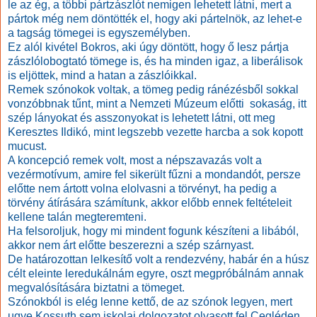
le az ég, a többi pártzászlót nemigen lehetett látni, mert a
pártok még nem döntötték el, hogy aki pártelnök, az lehet-e
a tagság tömegei is egyszemélyben.
Ez alól kivétel Bokros, aki úgy döntött, hogy ő lesz pártja
zászlólobogtató tömege is, és ha minden igaz, a liberálisok
is eljöttek, mind a hatan a zászlóikkal.
Remek szónokok voltak, a tömeg pedig ránézésből sokkal
vonzóbbnak tűnt, mint a Nemzeti Múzeum előtti sokaság, itt
szép lányokat és asszonyokat is lehetett látni, ott meg
Keresztes Ildikó, mint legszebb vezette harcba a sok kopott
mucust.
A koncepció remek volt, most a népszavazás volt a
vezérmotívum, amire fel sikerült fűzni a mondandót, persze
előtte nem ártott volna elolvasni a törvényt, ha pedig a
törvény átírására számítunk, akkor előbb ennek feltételeit
kellene talán megteremteni.
Ha felsoroljuk, hogy mi mindent fogunk készíteni a libából,
akkor nem árt előtte beszerezni a szép szárnyast.
De határozottan lelkesítő volt a rendezvény, habár én a húsz
célt eleinte leredukálnám egyre, oszt megpróbálnám annak
megvalósítására biztatni a tömeget.
Szónokból is elég lenne kettő, de az szónok legyen, mert
ugye Kossuth sem iskolai dolgozatot olvasott fel Cegléden...