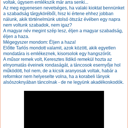
voltak, úgysem emlékszik már arra senki...
Az meg egyenesen nevetséges, ha valaki kioktat bennünket
a szabadság tárgyköréből, hisz ki értene ehhez jobban
nálunk, akik történelmünk utolsó ötszáz évében egy napra
nem voltunk szabadok, nem igaz?
A magyar név megint szép lesz, éljen a magyar szabadság,
éljen a haza.
Mégegyszer mondom: Éljen a haza!
Előtte Tarlós mondott valamit, azok között, akik egyetlen
mondatára is emlékeznek, kisorsolok egy hangszórót.
A műsor remek volt, Keresztes Ildikó remekül hozta az
elnyomatás éveinek rondaságát, a táncosok esernyője hol
működött, hol nem, de a kicsik aranyosak voltak, habár a
reformkor nem helyeselte volna, ha a korabeli lányok
alsószoknyában táncolnak - de ne legyünk akadékoskodók.