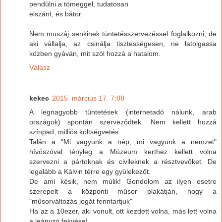
pendülni a tömeggel, tudatosan
elszánt, és bátor.
Nem muszáj senkinek tüntetésszervezéssel foglalkozni, de
aki vállalja, az csinálja tisztességesen, ne latolgassa
közben gyáván, mit szól hozzá a hatalom.
Válasz
kekec
2015. március 17. 7:08
A legnagyobb tüntetések (internetadó nálunk, arab
országok) spontán szerveződtek. Nem kellett hozzá
színpad, milliós költségvetés.
Talán a "Mi vagyunk a nép, mi vagyunk a nemzet"
hívószóval tényleg a Múzeum kerthez kellett volna
szervezni a pártoknak és civileknek a résztvevőket. De
legalább a Kálvin térre egy gyülekezőt.
De ami késik, nem múlik! Gondolom az ilyen esetre
szerepelt a központi műsor plakátján, hogy a
"műsorváltozás jogát fenntartjuk"
Ha az a 10ezer, aki vonult, ott kezdett volna, más lett volna
a leányzó fekvése!