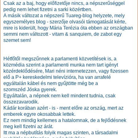
Csak az a baj, hogy előfizetője nincs, a népszerűséggel
pedig nem lehet fizetni a sarki közértben.
A másik változat a népszerű Tuareg-blog helyzete, mely
egyszemélyes blog - szerzője olvasói támogatását kérte,
mire is kiderült, hogy Mária Terézia óta ebben az országban
semmi nem változott - vitam & sanquiem, de zabot egy
szemet sem!
Hétfőtől megszűnnek a parlamenti közvetítések is, a
közmédia szerint a parlamenti munka nem tart igényt
közérdeklődésére, Mari néni internetezzen, vagy fizessen
elő a P+ kereskedelmi televízióra, ha van arrafelé
egyáltalán kábel és nem
gyűjtötte
még be a
szomszéd Jóska gyerek.
Egyáltalán, a népnek nem kell mindent tudnia, csak
összezavarodik.
Kádár korában azért - is - ment előre az ország, mert az
emberek egyre okosabbak lettek.
Ez nem mindig kellemes a hatalomnak, de a fejlődésnek
meg kell fizetni az árát.
Itt ma a népbutítás folyik magas szinten, a társadalmi