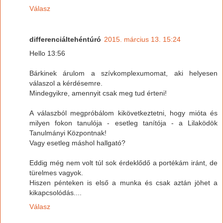
Válasz
differenciáltehéntúró
2015. március 13. 15:24
Hello 13:56
Bárkinek árulom a szívkomplexumomat, aki helyesen
válaszol a kérdésemre.
Mindegyikre, amennyit csak meg tud érteni!
A válaszból megpróbálom kikövetkeztetni, hogy mióta és
milyen fokon tanulója - esetleg tanítója - a Lilaködök
Tanulmányi Központnak!
Vagy esetleg máshol hallgató?
Eddig még nem volt túl sok érdeklődő a portékám iránt, de
türelmes vagyok.
Hiszen pénteken is első a munka és csak aztán jöhet a
kikapcsolódás....
Válasz