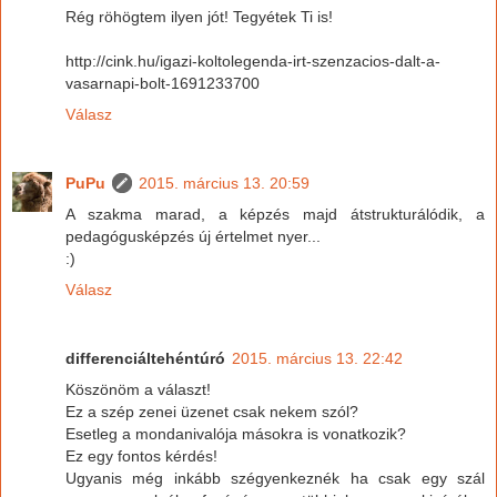
Rég röhögtem ilyen jót! Tegyétek Ti is!
http://cink.hu/igazi-koltolegenda-irt-szenzacios-dalt-a-
vasarnapi-bolt-1691233700
Válasz
PuPu
2015. március 13. 20:59
A szakma marad, a képzés majd átstrukturálódik, a
pedagógusképzés új értelmet nyer...
:)
Válasz
differenciáltehéntúró
2015. március 13. 22:42
Köszönöm a választ!
Ez a szép zenei üzenet csak nekem szól?
Esetleg a mondanivalója másokra is vonatkozik?
Ez egy fontos kérdés!
Ugyanis még inkább szégyenkeznék ha csak egy szál