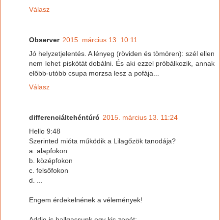
Válasz
Observer
2015. március 13. 10:11
Jó helyzetjelentés. A lényeg (röviden és tömören): szél ellen
nem lehet piskótát dobálni. És aki ezzel próbálkozik, annak
előbb-utóbb csupa morzsa lesz a pofája...
Válasz
differenciáltehéntúró
2015. március 13. 11:24
Hello 9:48
Szerinted mióta működik a Lilagőzök tanodája?
a. alapfokon
b. középfokon
c. felsőfokon
d. ...
Engem érdekelnének a vélemények!
Addig is hallgassunk egy kis zenét: