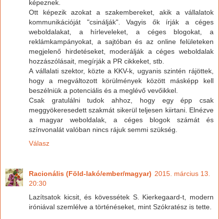
képeznek.
Ott képezik azokat a szakembereket, akik a vállalatok
kommunikációját "csinálják". Vagyis ők írják a céges
weboldalakat, a hírleveleket, a céges blogokat, a
reklámkampányokat, a sajtóban és az online felületeken
megjelenő hirdetéseket, moderálják a céges weboldalak
hozzászólásait, megírják a PR cikkeket, stb.
A vállalati szektor, közte a KKV-k, ugyanis szintén rájöttek,
hogy a megváltozott körülmények között másképp kell
beszélniük a potenciális és a meglévő vevőikkel.
Csak gratulálni tudok ahhoz, hogy egy épp csak
meggyökeresedett szakmát sikerül teljesen kiirtani. Elnézve
a magyar weboldalak, a céges blogok számát és
színvonalát valóban nincs rájuk semmi szükség.
Válasz
Racionális (Föld-lakó/ember/magyar)
2015. március 13.
20:30
Lazítsatok kicsit, és kövessétek S. Kierkegaard-t, modern
iróniával szemlélve a történéseket, mint Szókratész is tette.