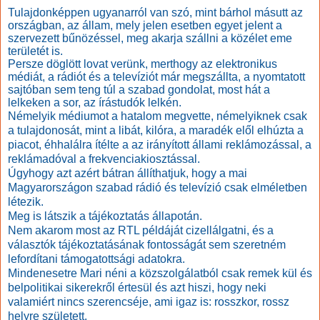
Tulajdonképpen ugyanarról van szó, mint bárhol másutt az
országban, az állam, mely jelen esetben egyet jelent a
szervezett bűnözéssel, meg akarja szállni a közélet eme
területét is.
Persze döglött lovat verünk, merthogy az elektronikus
médiát, a rádiót és a televíziót már megszállta, a nyomtatott
sajtóban sem teng túl a szabad gondolat, most hát a
lelkeken a sor, az írástudók lelkén.
Némelyik médiumot a hatalom megvette, némelyiknek csak
a tulajdonosát, mint a libát, kilóra, a maradék elől elhúzta a
piacot, éhhalálra ítélte a az irányított állami reklámozással, a
reklámadóval a frekvenciakiosztással.
Úgyhogy azt azért bátran állíthatjuk, hogy a mai
Magyarországon szabad rádió és televízió csak elméletben
létezik.
Meg is látszik a tájékoztatás állapotán.
Nem akarom most az RTL példáját cizellálgatni, és a
választók tájékoztatásának fontosságát sem szeretném
lefordítani támogatottsági adatokra.
Mindenesetre Mari néni a közszolgálatból csak remek kül és
belpolitikai sikerekről értesül és azt hiszi, hogy neki
valamiért nincs szerencséje, ami igaz is: rosszkor, rossz
helyre született.