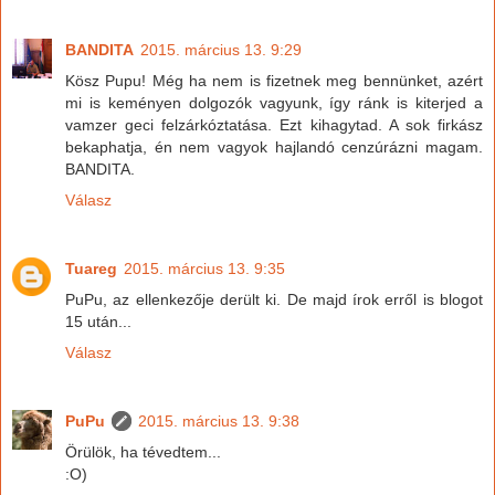
BANDITA
2015. március 13. 9:29
Kösz Pupu! Még ha nem is fizetnek meg bennünket, azért
mi is keményen dolgozók vagyunk, így ránk is kiterjed a
vamzer geci felzárkóztatása. Ezt kihagytad. A sok firkász
bekaphatja, én nem vagyok hajlandó cenzúrázni magam.
BANDITA.
Válasz
Tuareg
2015. március 13. 9:35
PuPu, az ellenkezője derült ki. De majd írok erről is blogot
15 után...
Válasz
PuPu
2015. március 13. 9:38
Örülök, ha tévedtem...
:O)