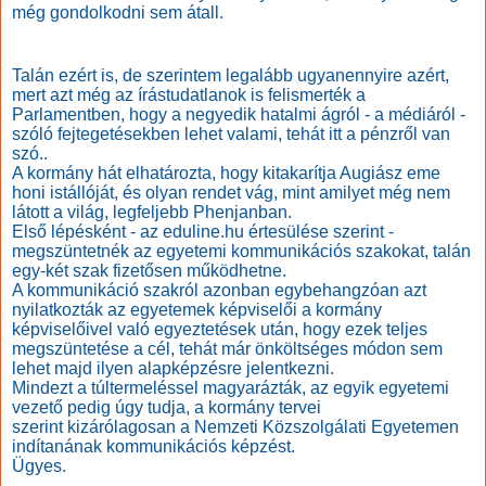
még gondolkodni sem átall.
Talán ezért is, de szerintem legalább ugyanennyire azért,
mert azt még az írástudatlanok is felismerték a
Parlamentben, hogy a negyedik hatalmi ágról - a médiáról -
szóló fejtegetésekben lehet valami, tehát itt a pénzről van
szó..
A kormány hát elhatározta, hogy kitakarítja Augiász eme
honi istállóját, és olyan rendet vág, mint amilyet még nem
látott a világ, legfeljebb Phenjanban.
Első lépésként - az eduline.hu értesülése szerint -
megszüntetnék az egyetemi
kommunikációs szakokat, talán
egy-két szak fizetősen működhetne.
A kommunikáció szakról azonban egybehangzóan azt
nyilatkozták az egyetemek képviselői a kormány
képviselőivel való egyeztetések után, hogy ezek teljes
megszüntetése a cél, tehát már önköltséges módon sem
lehet majd ilyen alapképzésre jelentkezni.
Mindezt a túltermeléssel magyarázták, az egyik egyetemi
vezető pedig úgy tudja, a kormány tervei
szerint kizárólagosan a Nemzeti Közszolgálati Egyetemen
indítanának kommunikációs képzést.
Ügyes.