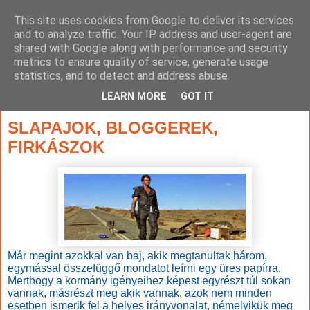
This site uses cookies from Google to deliver its services
and to analyze traffic. Your IP address and user-agent are
shared with Google along with performance and security
metrics to ensure quality of service, generate usage
statistics, and to detect and address abuse.
▼
LEARN MORE
GOT IT
2015. március 12., csütörtök
SLAPAJOK, BLOGGEREK,
FIRKÁSZOK
Már megint azokkal van baj, akik megtanultak három,
egymással összefüggő mondatot leírni egy üres papírra.
Merthogy a kormány igényeihez képest egyrészt túl sokan
vannak, másrészt meg akik vannak, azok nem minden
esetben ismerik fel a helyes irányvonalat, némelyikük meg