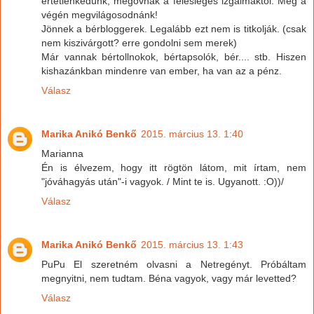
értetlenkedünk, megóvnak a felesleges izgalmaktól. Még a
végén megvilágosodnánk!
Jönnek a bérbloggerek. Legalább ezt nem is titkolják. (csak
nem kiszivárgott? erre gondolni sem merek)
Már vannak bértollnokok, bértapsolók, bér.... stb. Hiszen
kishazánkban mindenre van ember, ha van az a pénz.
Válasz
Marika Anikó Benkő
2015. március 13. 1:40
Marianna
Én is élvezem, hogy itt rögtön látom, mit írtam, nem
"jóváhagyás után"-i vagyok. / Mint te is. Ugyanott. :O))/
Válasz
Marika Anikó Benkő
2015. március 13. 1:43
PuPu El szeretném olvasni a Netregényt. Próbáltam
megnyitni, nem tudtam. Béna vagyok, vagy már levetted?
Válasz