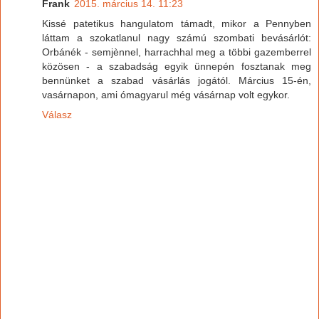
Frank
2015. március 14. 11:23
Kissé patetikus hangulatom támadt, mikor a Pennyben
láttam a szokatlanul nagy számú szombati bevásárlót:
Orbánék - semjènnel, harrachhal meg a többi gazemberrel
közösen - a szabadság egyik ünnepén fosztanak meg
bennünket a szabad vásárlás jogától. Március 15-én,
vasárnapon, ami ómagyarul még vásárnap volt egykor.
Válasz