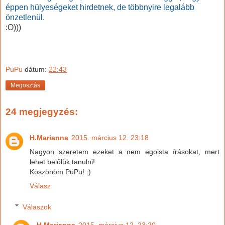
éppen hülyeségeket hirdetnek, de többnyire legalább
önzetlenül.
:O)))
PuPu
dátum:
22:43
Megosztás
24 megjegyzés:
H.Marianna
2015. március 12. 23:18
Nagyon szeretem ezeket a nem egoista írásokat, mert
lehet belőlük tanulni!
Köszönöm PuPu! :)
Válasz
Válaszok
H.Marianna
2015. március 12. 23:20