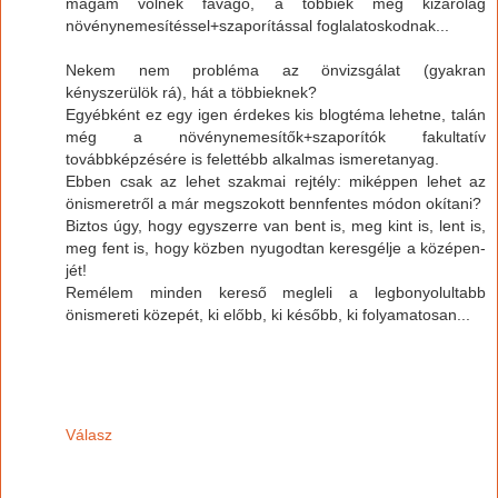
magam volnék favágó, a többiek meg kizárólag
növénynemesítéssel+szaporítással foglalatoskodnak...
Nekem nem probléma az önvizsgálat (gyakran
kényszerülök rá), hát a többieknek?
Egyébként ez egy igen érdekes kis blogtéma lehetne, talán
még a növénynemesítők+szaporítók fakultatív
továbbképzésére is felettébb alkalmas ismeretanyag.
Ebben csak az lehet szakmai rejtély: miképpen lehet az
önismeretről a már megszokott bennfentes módon okítani?
Biztos úgy, hogy egyszerre van bent is, meg kint is, lent is,
meg fent is, hogy közben nyugodtan keresgélje a középen-
jét!
Remélem minden kereső megleli a legbonyolultabb
önismereti közepét, ki előbb, ki később, ki folyamatosan...
Válasz