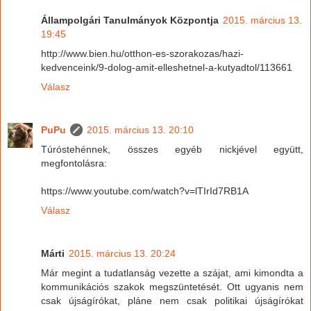
Állampolgári Tanulmányok Központja
2015. március 13.
19:45
http://www.bien.hu/otthon-es-szorakozas/hazi-
kedvenceink/9-dolog-amit-elleshetnel-a-kutyadtol/113661
Válasz
PuPu
2015. március 13. 20:10
Túróstehénnek, összes egyéb nickjével együtt,
megfontolásra:
https://www.youtube.com/watch?v=lTIrId7RB1A
Válasz
Márti
2015. március 13. 20:24
Már megint a tudatlanság vezette a szájat, ami kimondta a
kommunikációs szakok megszüntetését. Ott ugyanis nem
csak újságírókat, pláne nem csak politikai újságírókat