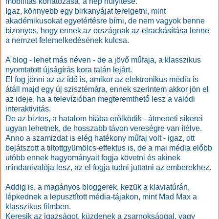
mobilitás korlátozása, a nép hülyítése.
Igaz, könnyebb egy birkanyájat terelgetni, mint
akadémikusokat egyetértésre bírni, de nem vagyok benne
bizonyos, hogy ennek az országnak az elrackásítása lenne
a nemzet felemelkedésének kulcsa.
A blog - lehet más néven - de a jövő műfaja, a klasszikus
nyomtatott újságírás kora talán lejárt.
El fog jönni az az idő is, amikor az elektronikus média is
átáll majd egy új szisztémára, ennek szerintem akkor jön el
az ideje, ha a televízióban megteremthető lesz a valódi
interaktivitás.
De az biztos, a hatalom hiába erőlködik - átmeneti sikerei
ugyan lehetnek, de hosszabb távon vereségre van ítélve.
Anno a szamizdat is elég hatékony műfaj volt - igaz, ott
bejátszott a tiltottgyümölcs-effektus is, de a mai média előbb
utóbb ennek hagyományait fogja követni és akinek
mindanivalója lesz, az el fogja tudni juttatni az emberekhez.
Addig is, a magányos bloggerek, kezük a klaviatúrán,
lépkednek a lepusztított média-tájakon, mint Mad Max a
klasszikus filmben.
Keresik az igazságot, küzdenek a zsarnoksággal, vagy