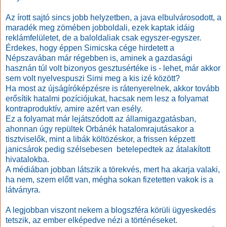
Az írott sajtó sincs jobb helyzetben, a java elbulvárosodott, a
maradék meg zömében jobboldali, ezek kaptak idáig
reklámfelületet, de a baloldaliak csak egyszer-egyszer.
Érdekes, hogy éppen Simicska cége hirdetett a
Népszavában már régebben is, aminek a gazdasági
hasznán túl volt bizonyos gesztusértéke is - lehet, már akkor
sem volt nyelvespuszi Simi meg a kis izé között?
Ha most az
újságíróképzésre
is rátenyerelnek, akkor tovább
erősítik hatalmi pozíciójukat, hacsak nem lesz a folyamat
kontraproduktív, amire azért van esély.
Ez a folyamat már lejátszódott az államigazgatásban,
ahonnan úgy repültek Orbánék hatalomrajutásakor a
tisztviselők, mint a libák költözéskor, a
frissen képzett
janicsárok pedig szélsebesen
betelepedtek
az átalakított
hivatalokba.
A médiában jobban látszik a törekvés, mert ha akarja valaki,
ha nem, szem előtt van, mégha sokan fizetetten vakok is a
látványra.
A legjobban viszont nekem a blogszféra körüli ügyeskedés
tetszik, az ember elképedve nézi a történéseket.