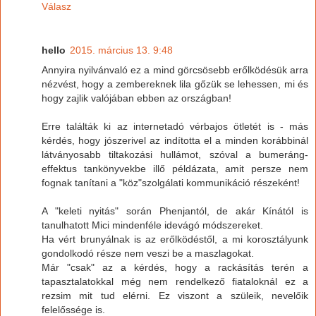
Válasz
hello
2015. március 13. 9:48
Annyira nyilvánvaló ez a mind görcsösebb erőlködésük arra
nézvést, hogy a zembereknek lila gőzük se lehessen, mi és
hogy zajlik valójában ebben az országban!
Erre találták ki az internetadó vérbajos ötletét is - más
kérdés, hogy jószerivel az indította el a minden korábbinál
látványosabb tiltakozási hullámot, szóval a bumeráng-
effektus tankönyvekbe illő példázata, amit persze nem
fognak tanítani a "köz"szolgálati kommunikáció részeként!
A "keleti nyitás" során Phenjantól, de akár Kínától is
tanulhatott Mici mindenféle idevágó módszereket.
Ha vért brunyálnak is az erőlködéstől, a mi korosztályunk
gondolkodó része nem veszi be a maszlagokat.
Már "csak" az a kérdés, hogy a rackásítás terén a
tapasztalatokkal még nem rendelkező fiataloknál ez a
rezsim mit tud elérni. Ez viszont a szüleik, nevelőik
felelőssége is.