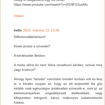
https://www.youtube.com/watch?v=0I1NFG2ueMs
Válasz
hello
2015. március 13. 13:56
Differenciáltehéntúró!
Kinek árulod a szívedet?
A kérdésedet illetően:
A mióta időre és nem fokra vonatkozó kérdés, szóval mire
vagy kíváncsi?
Amúgy ilyen "tanoda" szerintem minden korban volt és lesz
is, a kérdés csupán az, hogy az ott terjesztett lila gőz
inkább csak egészségre ártalmatlan színezék-e, mint pl. az
élelmiszeriparban engedélyezett ételfestékek, vagy
kifejezetten mérgező, káros, mákonyos tudatmódosító
hatású.