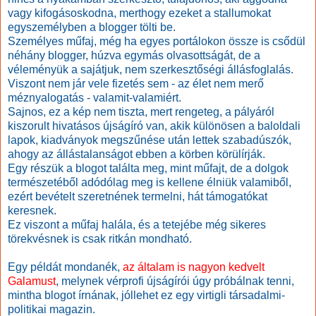
vagy kifogásoskodna, merthogy ezeket a stallumokat
egyszemélyben a blogger tölti be.
Személyes műfaj, még ha egyes portálokon össze is csődül
néhány blogger, húzva egymás olvasottságát, de a
véleményük a sajátjuk, nem szerkesztőségi állásfoglalás.
Viszont nem jár vele fizetés sem - az élet nem merő
méznyalogatás - valamit-valamiért.
Sajnos, ez a kép nem tiszta, mert rengeteg, a pályáról
kiszorult hivatásos újságíró van, akik különösen a baloldali
lapok, kiadványok megszűnése után lettek szabadúszók,
ahogy az állástalanságot ebben a körben körülírják.
Egy részük a blogot találta meg, mint műfajt, de a dolgok
természetéből adódólag meg is kellene élniük valamiből,
ezért bevételt szeretnének termelni, hát támogatókat
keresnek.
Ez viszont a műfaj halála, és a tetejébe még sikeres
törekvésnek is csak ritkán mondható.
Egy példát mondanék,
az általam is nagyon kedvelt
Galamust
, melynek vérprofi újságírói úgy próbálnak tenni,
mintha blogot írnának, jóllehet ez egy virtigli társadalmi-
politikai magazin.