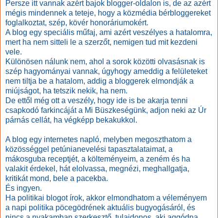
Persze itt vannak azért bajok blogger-oldalon is, de az azért
mégis mindennek a teteje, hogy a közmédia bérbloggereket
foglalkoztat, szép, kövér honoráriumokért.
A blog egy speciális műfaj, ami azért veszélyes a hatalomra,
mert ha nem sitteli le a szerzőt, nemigen tud mit kezdeni
vele.
Különösen nálunk nem, ahol a sorok közötti olvasásnak is
szép hagyományai vannak, úgyhogy ameddig a felületeket
nem tiltja be a hatalom, addig a bloggerek elmondják a
miújságot, ha tetszik nekik, ha nem.
De ettől még ott a veszély, hogy ide is be akarja tenni
csapkodó farkincáját a Mi Büszkeségünk, adjon neki az Úr
párnás cellát, ha végképp bekakukkol.
A blog egy internetes napló, melyben megoszthatom a
közösséggel petúnianevelési tapasztalataimat, a
mákosguba receptjét, a költeményeim, a zeném és ha
valakit érdekel, hát elolvassa, megnézi, meghallgatja,
kritikát mond, bele a pacekba.
És ingyen.
Ha politikai blogot írok, akkor elmondhatom a véleményem
a napi politika pöcegödrének aktuális bugyogásáról, és
nincs a nyakamban szerkesztő, tulajdonos, aki aggódna