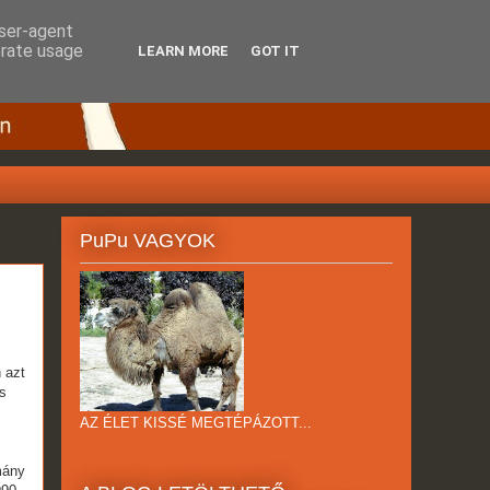
user-agent
erate usage
LEARN MORE
GOT IT
PuPu VAGYOK
 azt
ós
AZ ÉLET KISSÉ MEGTÉPÁZOTT...
mány