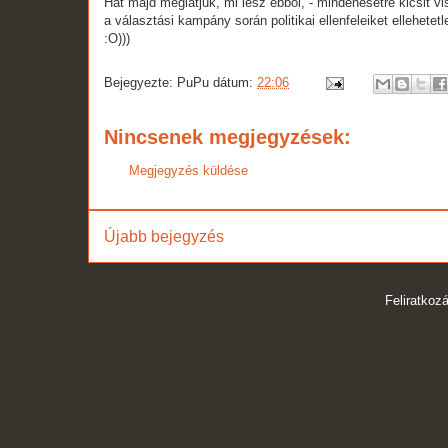
Hát majd meglátjuk, mi lesz ebből, - mindenesetre kicsit 
a választási kampány során politikai ellenfeleiket ellehetetl
:O)))
Bejegyezte:
PuPu
dátum:
22:06
Nincsenek megjegyzések:
Megjegyzés küldése
Újabb bejegyzés
Feliratkoz