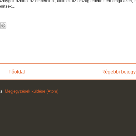
viszolygok azoktól az emberektől, akiknek az ország érdeke sem drága azért, 
enítsék...
Főoldal
Régebbi bejegy
ás:
Megjegyzések küldése (Atom)