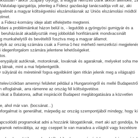
 ciklusban - akkor Szapáry György, a Magyar Nemzeti Bank akkori alelnöke, 1
Valutalap igazgatója, jelenleg a Fidesz gazdasági tanácsadója volt az, aki
figyelmét a magyar költségvetési elszámolásnak az Uniós elszámolási módtól
yelmet.
 Fidesz-kormány ideje alatt elfelejtette megtenni.
dani a problémáinkat házon belül is, - legutóbb a gyöngyösi gumigyár és a
 beruházását akadályozták meg jobboldali honfitársaink mondvacsinált
eg munkahelytől és bevételtől fosztva meg a magyar államot.
amelyik az ország számára csak a Forma-1-hez mérhető nemzetközi megjelené
ni idegenforgalom számára jelentene lehetőségeket.
tos.
ersenypályát autóknak, motoroknak, lovaknak és agaraknak, melyeket soha me
látnak, mint a mai feljelentgetők.
y súlyánál és méreténél fogva egyébként igen ritkán jelenik meg a világsajtó
televíziókban amennyi felületet például a Hungaroringről és mellé Budapestrő
 elfoglalnak, arra rámenne az ország fél költségvetése.
ázókat a Balatonra, adhat inspirációt Budapest meglátogatására a közvetlen
e, ahol már van. (bocsánat...)
nforgalmat is generálhat, márpedig az ország szempontjából mindegy, hogy ki
csolódó programokat adni a hozzánk látogatóknak, mert aki azt gondolja, h
ogramok netovábbja, az egy cseppet le van maradva a világtól vagy kezelésre