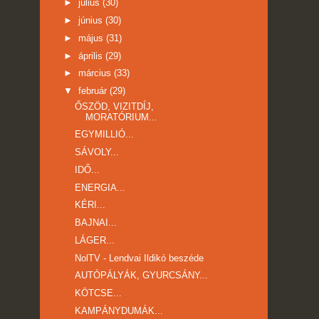
►
július
(30)
►
június
(30)
►
május
(31)
►
április
(29)
►
március
(33)
▼
február
(29)
ŐSZÖD, VIZITDÍJ,
MORATÓRIUM...
EGYMILLIÓ...
SÁVOLY...
IDŐ...
ENERGIA...
KÉRI...
BAJNAI...
LÁGER...
NolTV - Lendvai Ildikó beszéde
AUTÓPÁLYÁK, GYURCSÁNY...
KÖTCSE...
KAMPÁNYDUMÁK...