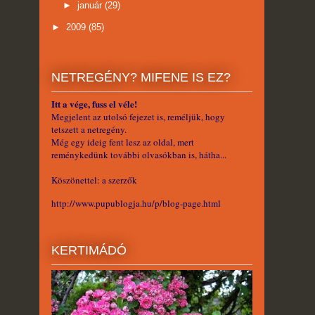
►
január
(29)
►
2009
(85)
NETREGÉNY? MIFENE IS EZ?
Itt a vége, fuss el véle!
Megjelent az utolsó fejezet is, reméljük, hogy
tetszett a netregény.
Még egy ideig fent lesz az oldal, mert
reménykedünk további olvasókban is, hátha...
Köszönettel: a szerzők
http://www.pupublogja.hu/p/blog-page.html
KERTIMÁDÓ