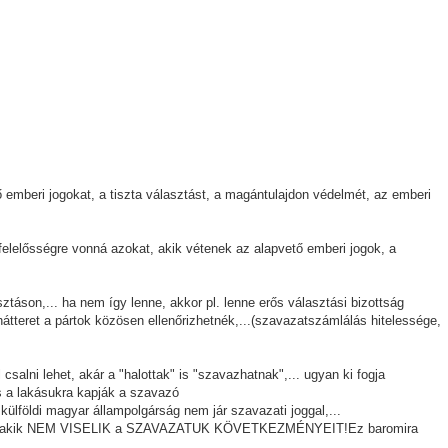
 emberi jogokat, a tiszta választást, a magántulajdon védelmét, az emberi
felelősségre vonná azokat, akik vétenek az alapvető emberi jogok, a
sztáson,... ha nem így lenne, akkor pl. lenne erős választási bizottság
hátteret a pártok közösen ellenőrizhetnék,...(szavazatszámlálás hitelessége,
 csalni lehet, akár a "halottak" is "szavazhatnak",... ugyan ki fogja
 is a lakásukra kapják a szavazó
 külföldi magyar állampolgárság nem jár szavazati joggal,...
ak, akik NEM VISELIK a SZAVAZATUK KÖVETKEZMÉNYEIT!Ez baromira