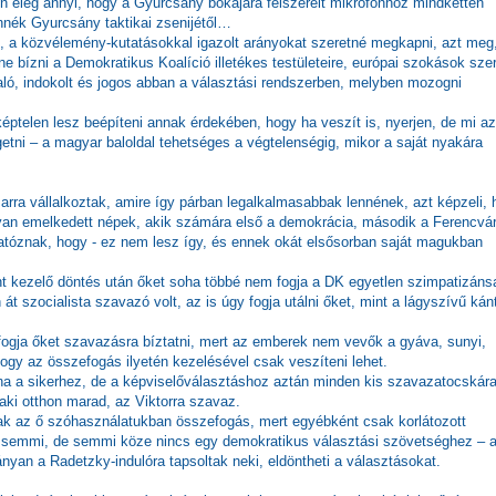
n elég annyi, hogy a Gyurcsány bokájára felszerelt mikrofonhoz mindketten
ennék Gyurcsány taktikai zsenijétől…
, a közvélemény-kutatásokkal igazolt arányokat szeretné megkapni, azt meg
tne bízni a Demokratikus Koalíció illetékes testületeire, európai szokások szer
való, indokolt és jogos abban a választási rendszerben, melyben mozogni
képtelen lesz beépíteni annak érdekében, hogy ha veszít is, nyerjen, de mi az
etni – a magyar baloldal tehetséges a végtelenségig, mikor a saját nyakára
arra vállalkoztak, amire így párban legalkalmasabbak lennének, azt képzeli,
lyan emelkedett népek, akik számára első a demokrácia, második a Ferencvá
gatóznak, hogy - ez nem lesz így, és ennek okát elsősorban saját magukban
t kezelő döntés után őket soha többé nem fogja a DK egyetlen szimpatizáns
t szocialista szavazó volt, az is úgy fogja utálni őket, mint a lágyszívű kán
ogja őket szavazásra bíztatni, mert az emberek nem vevők a gyáva, sunyi,
gy az összefogás ilyetén kezelésével csak veszíteni lehet.
lna a sikerhez, de a képviselőválasztáshoz aztán minden kis szavazatocskár
 aki otthon marad, az Viktorra szavaz.
ak az ő szóhasználatukban összefogás, mert egyébként csak korlátozott
és semmi, de semmi köze nincs egy demokratikus választási szövetséghez – a
nyan a Radetzky-indulóra tapsoltak neki, eldöntheti a választásokat.