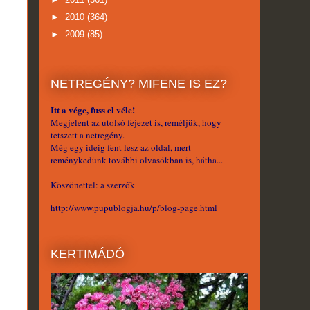
►
2010
(364)
►
2009
(85)
NETREGÉNY? MIFENE IS EZ?
Itt a vége, fuss el véle!
Megjelent az utolsó fejezet is, reméljük, hogy
tetszett a netregény.
Még egy ideig fent lesz az oldal, mert
reménykedünk további olvasókban is, hátha...
Köszönettel: a szerzők
http://www.pupublogja.hu/p/blog-page.html
KERTIMÁDÓ