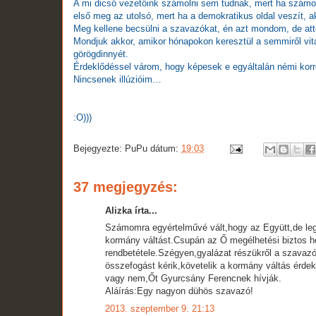
A mi dicső vezetőink számolni sem tudnak, mert ha számo
első meg az utolsó, mert ha a demokratikus oldal veszít,
Meg kellene becsülni a szavazókat, én azt mondom, de attól 
Mondjuk akkor, amikor hónapokon keresztül a semmiről vitatk
görögdinnyét.
Érdeklődéssel várom, hogy képesek e egyáltalán némi korr
Nincsenek illúzióim…
:O)))
Bejegyezte:
PuPu
dátum:
19:03
37 megjegyzés:
Alizka írta...
Számomra egyértelművé vált,hogy az Együtt,de leg
kormány váltást.Csupán az Ő megélhetési biztos h
rendbetétele.Szégyen,gyalázat részükről a szavaz
összefogást kérik,követelik a kormány váltás érdek
vagy nem,Őt Gyurcsány Ferencnek hívják.
Aláírás:Egy nagyon dühös szavazó!
2013. szeptember 9. 21:13