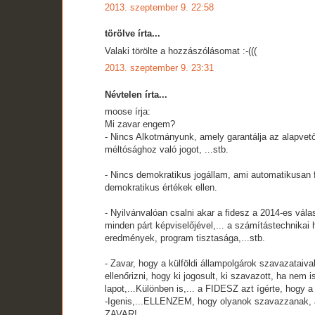
2013. szeptember 9. 22:58
törölve írta...
Valaki törölte a hozzászólásomat :-(((
2013. szeptember 9. 23:31
Névtelen írta...
moose írja:
Mi zavar engem?
- Nincs Alkotmányunk, amely garantálja az alapvető
méltósághoz való jogot, ...stb.
- Nincs demokratikus jogállam, ami automatikusan 
demokratikus értékek ellen.
- Nyilvánvalóan csalni akar a fidesz a 2014-es vála
minden párt képviselőjével,... a számítástechnikai 
eredmények, program tisztasága,...stb.
- Zavar, hogy a külföldi állampolgárok szavazataival
ellenőrizni, hogy ki jogosult, ki szavazott, ha nem
lapot,...Különben is,... a FIDESZ azt ígérte, hogy a
-Igenis,...ELLENZEM, hogy olyanok szavazzan
ZAVAR!