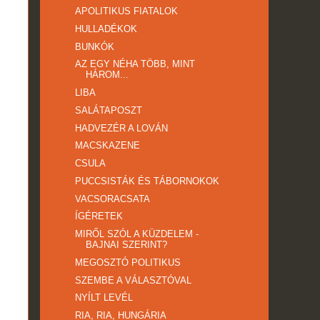
APOLITIKUS FIATALOK
HULLADÉKOK
BUNKÓK
AZ EGY NÉHA TÖBB, MINT
HÁROM...
LIBA
SALÁTAPOSZT
HADVEZÉR A LOVÁN
MACSKAZENE
CSULA
PUCCSISTÁK ÉS TÁBORNOKOK
VACSORACSATA
ÍGÉRETEK
MIRŐL SZÓL A KÜZDELEM -
BAJNAI SZERINT?
MEGOSZTÓ POLITIKUS
SZEMBE A VÁLASZTÓVAL
NYÍLT LEVÉL
RIA, RIA, HUNGÁRIA