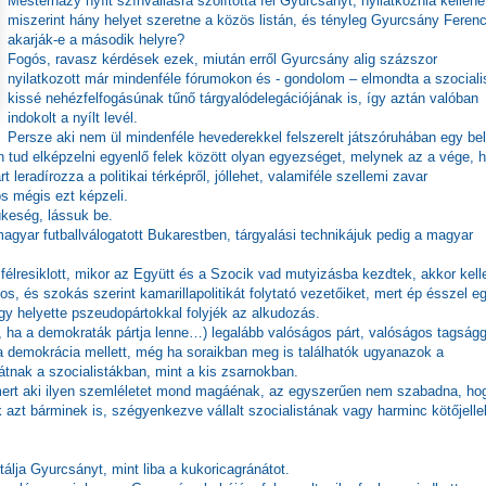
Mesterházy nyílt színvallásra szólította fel Gyurcsányt, nyilatkoznia kellene
miszerint hány helyet szeretne a közös listán, és tényleg Gyurcsány Feren
akarják-e a második helyre?
Fogós, ravasz kérdések ezek, miután erről Gyurcsány alig százszor
nyilatkozott már mindenféle fórumokon és - gondolom – elmondta a szociali
kissé nehézfelfogásúnak tűnő tárgyalódelegációjának is, így aztán valóban
indokolt a nyílt levél.
Persze aki nem ül mindenféle hevederekkel felszerelt játszóruhában egy bel
en tud elképzelni egyenlő felek között olyan egyezséget, melynek az a vége, 
eradírozza a politikai térképről, jóllehet, valamiféle szellemi zavar
s mégis ezt képzeli.
keség, lássuk be.
magyar futballválogatott Bukarestben, tárgyalási technikájuk pedig a magyar
élresiklott, mikor az Együtt és a Szocik vad mutyizásba kezdtek, akkor kelle
os, és szokás szerint kamarillapolitikát folytató vezetőiket, mert ép ésszel e
gy helyette pszeudopártokkal folyjék az alkudozás.
ne, ha a demokraták pártja lenne…) legalább valóságos párt, valóságos tagságg
 a demokrácia mellett, még ha soraikban meg is találhatók ugyanazok a
átnak a szocialistákban, mint a kis zsarnokban.
mert aki ilyen szemléletet mond magáénak, az egyszerűen nem szabadna, ho
zt bárminek is, szégyenkezve vállalt szocialistának vagy harminc kötőjelle
álja Gyurcsányt, mint liba a kukoricagránátot.