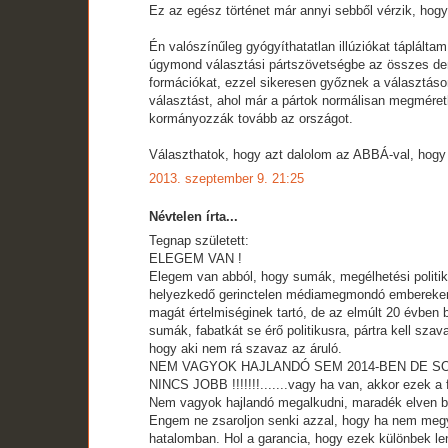
Ez az egész történet már annyi sebből vérzik, hogy
Én valószínűleg gyógyíthatatlan illúziókat táplált
úgymond választási pártszövetségbe az összes demo
formációkat, ezzel sikeresen győznek a választáso
választást, ahol már a pártok normálisan megméret
kormányozzák tovább az országot.
Választhatok, hogy azt dalolom az ABBÁ-val, hogy 
2013. szeptember 9. 21:25
Névtelen írta...
Tegnap született:
ELEGEM VAN !
Elegem van abból, hogy sumák, megélhetési politiku
helyezkedő gerinctelen médiamegmondó embereken,
magát értelmiséginek tartó, de az elmúlt 20 évben
sumák, fabatkát se érő politikusra, pártra kell szav
hogy aki nem rá szavaz az áruló.
NEM VAGYOK HAJLANDÓ SEM 2014-BEN DE SO
NINCS JOBB !!!!!!!.......vagy ha van, akkor ezek a
Nem vagyok hajlandó megalkudni, maradék elven be
Engem ne zsaroljon senki azzal, hogy ha nem megy
hatalomban. Hol a garancia, hogy ezek különbek l