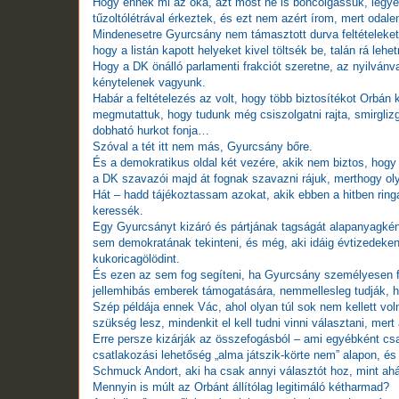
Hogy ennek mi az oka, azt most ne is boncolgassuk, legye
tűzoltólétrával érkeztek, és ezt nem azért írom, mert odal
Mindenesetre Gyurcsány nem támasztott durva feltételeket
hogy a listán kapott helyeket kivel töltsék be, talán rá lehe
Hogy a DK önálló parlamenti frakciót szeretne, az nyilván
kénytelenek vagyunk.
Habár a feltételezés az volt, hogy több biztosítékot Orbán 
megmutattuk, hogy tudunk még csiszolgatni rajta, smirglizg
dobható hurkot fonja…
Szóval a tét itt nem más, Gyurcsány bőre.
És a demokratikus oldal két vezére, akik nem biztos, hogy 
a DK szavazói majd át fognak szavazni rájuk, merthogy o
Hát – hadd tájékoztassam azokat, akik ebben a hitben rin
keressék.
Egy Gyurcsányt kizáró és pártjának tagságát alapanyagkén
sem demokratának tekinteni, és még, aki idáig évtizedeken á
kukoricagölödint.
És ezen az sem fog segíteni, ha Gyurcsány személyesen f
jellemhibás emberek támogatására, nemmellesleg tudják, ho
Szép példája ennek Vác, ahol olyan túl sok nem kellett vo
szükség lesz, mindenkit el kell tudni vinni választani, mert
Erre persze kizárják az összefogásból – ami egyébként cs
csatlakozási lehetőség „alma játszik-körte nem” alapon, 
Schmuck Andort, aki ha csak annyi választót hoz, mint ahá
Mennyin is múlt az Orbánt állítólag legitimáló kétharmad?