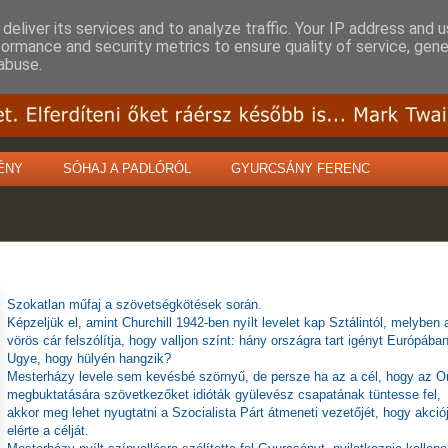
deliver its services and to analyze traffic. Your IP address and 
formance and security metrics to ensure quality of service, gen
abuse.
ÉNY
SÓHAJ A PADLÓRÓL
GYURCSÁNY FERENC
Szokatlan műfaj a szövetségkötések során.
Képzeljük el, amint Churchill 1942-ben nyílt levelet kap Sztálintól, melyben 
vörös cár felszólítja, hogy valljon színt: hány országra tart igényt Európába
Ugye, hogy hülyén hangzik?
Mesterházy levele sem kevésbé szörnyű, de persze ha az a cél, hogy az O
megbuktatására szövetkezőket idióták gyülevész csapatának tüntesse fel,
akkor meg lehet nyugtatni a Szocialista Párt átmeneti vezetőjét, hogy akció
elérte a célját.