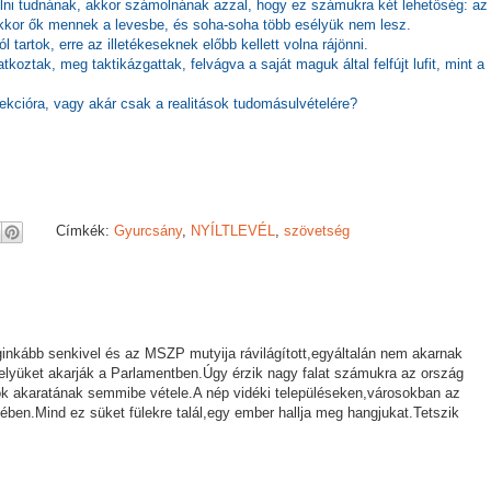
lni tudnának, akkor számolnának azzal, hogy ez számukra két lehetőség: az
 akkor ők mennek a levesbe, és soha-soha több esélyük nem lesz.
tartok, erre az illetékeseknek előbb kellett volna rájönni.
oztak, meg taktikázgattak, felvágva a saját maguk által felfújt lufit, mint a
ekcióra, vagy akár csak a realitások tudomásulvételére?
Címkék:
Gyurcsány
,
NYÍLTLEVÉL
,
szövetség
inkább senkivel és az MSZP mutyija rávilágított,egyáltalán nem akarnak
elyüket akarják a Parlamentben.Úgy érzik nagy falat számukra az ország
ók akaratának semmibe vétele.A nép vidéki településeken,városokban az
ében.Mind ez süket fülekre talál,egy ember hallja meg hangjukat.Tetszik