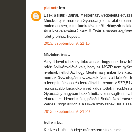
pleinair
írta...
Ezek a fijjuk (Bajnai, Mesterházy)végtelenül egysz
Mindkettőjük mumusa Gyurcsány, ő az akit orbánnal v
parlamentben, mint farakcióvezetőt. Hiányzik nekik
és a közvéleményt? Nem!!! Ezért a nemes együttm
lófütty ehhez képest.
2013. szeptember 9. 21:16
Névtelen írta...
A nyílt levél a bizonyítéka annak, hogy nem lesz 
miért.Nyilvánvalóvá vált, hogy az MSZP nem győzel
riválisok nélkül.Az hogy Mesterházy miben bízik,
nem az összefogásra szavazok.Nem volt kérdés, ho
a legoptimálisabb és legreálisabb, benne MSZP,E1
legrosszabb forgatókönyvet valósították meg.Mester
Gyurcsány nagyban hozzá tudta volna segíteni.Ha 
eltünteti és kiemel mást, például Botkát.Neki most
kérdés, hogy akkor is a DK-ra szavaznék, ha a sz
2013. szeptember 9. 21:20
hello írta...
Kedves PuPu, jó ideje már nekem sincsenek.