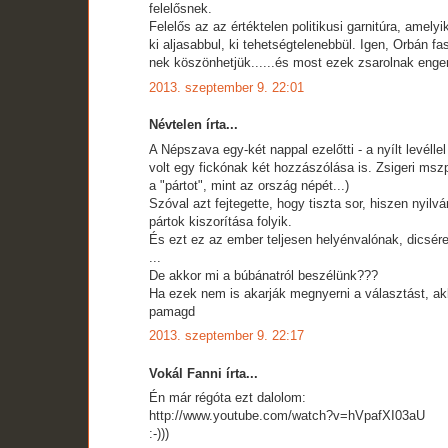
felelősnek.
Felelős az az értéktelen politikusi garnitúra, amel
ki aljasabbul, ki tehetségtelenebbül. Igen, Orbán fa
nek köszönhetjük......és most ezek zsarolnak en
2013. szeptember 9. 22:01
Névtelen írta...
A Népszava egy-két nappal ezelőtti - a nyílt levél
volt egy fickónak két hozzászólása is. Zsigeri mszp
a "pártot", mint az ország népét...)
Szóval azt fejtegette, hogy tiszta sor, hiszen nyilv
pártok kiszorítása folyik.
És ezt ez az ember teljesen helyénvalónak, dicséret
...
De akkor mi a búbánatról beszélünk???
Ha ezek nem is akarják megnyerni a választást, ak
pamagd
2013. szeptember 9. 22:17
Vokál Fanni írta...
Én már régóta ezt dalolom:
http://www.youtube.com/watch?v=hVpafXI03aU
:-)))