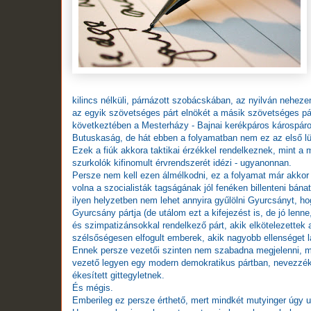
kilincs nélküli, párnázott szobácskában, az nyilván nehez
az egyik szövetséges párt elnökét a másik szövetséges párt l
következtében a Mesterházy - Bajnai kerékpáros károspáro
Butuskaság, de hát ebben a folyamatban nem ez az első lü
Ezek a fiúk akkora taktikai érzékkel rendelkeznek, mint a 
szurkolók kifinomult érvrendszerét idézi - ugyanonnan.
Persze nem kell ezen álmélkodni, ez a folyamat már akkor f
volna a szocialisták tagságának jól fenéken billenteni bánat
ilyen helyzetben nem lehet annyira gyűlölni Gyurcsányt, ho
Gyurcsány pártja (de utálom ezt a kifejezést is, de jó len
és szimpatizánsokkal rendelkező párt, akik elkötelezettek
szélsőségesen elfogult emberek, akik nagyobb ellenséget l
Ennek persze vezetői szinten nem szabadna megjelenni, 
vezető legyen egy modern demokratikus pártban, nevezzék a
ékesített gittegyletnek.
És mégis.
Emberileg ez persze érthető, mert mindkét mutyinger úgy ut