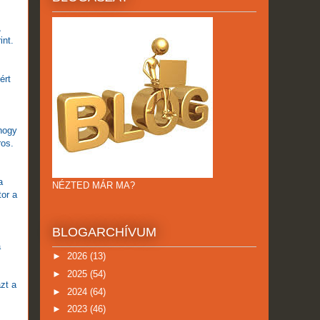
,
int.
ért
 hogy
ros.
a
NÉZTED MÁR MA?
tor a
BLOGARCHÍVUM
a
►
2026
(13)
►
2025
(54)
zt a
►
2024
(64)
►
2023
(46)