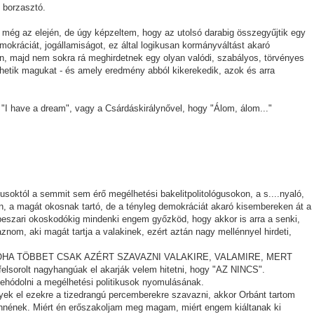
 borzasztó.
am még az elején, de úgy képzeltem, hogy az utolsó darabig összegyűjtik egy
kráciát, jogállamiságot, ez által logikusan kormányváltást akaró
n, majd nem sokra rá meghirdetnek egy olyan valódi, szabályos, törvényes
hetik magukat - és amely eredmény abból kikerekedik, azok és arra
"I have a dream", vagy a Csárdáskirálynővel, hogy "Álom, álom..."
soktól a semmit sem érő megélhetési bakelitpolitológusokon, a s....nyaló,
 a magát okosnak tartó, de a tényleg demokráciát akaró kisembereken át a
 beszari okoskodókig mindenki engem győzköd, hogy akkor is arra a senki,
aznom, aki magát tartja a valakinek, ezért aztán nagy mellénnyel hirdeti,
HA TÖBBET CSAK AZÉRT SZAVAZNI VALAKIRE, VALAMIRE, MERT
 felsorolt nagyhangúak el akarják velem hitetni, hogy "AZ NINCS".
hódolni a megélhetési politikusok nyomulásának.
ek el ezekre a tizedrangú percemberekre szavazni, akkor Orbánt tartom
ennének. Miért én erőszakoljam meg magam, miért engem kiáltanak ki