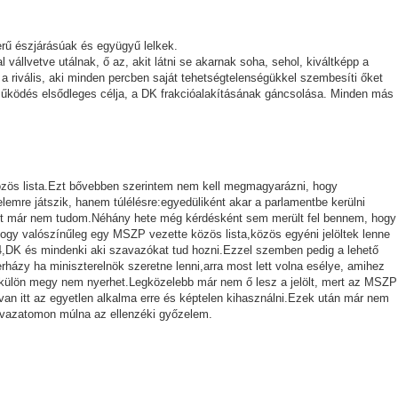
erű észjárásúak és együgyű lelkek.
állvetve utálnak, ő az, akit látni se akarnak soha, sehol, kiváltképp a
 a rivális, aki minden percben saját tehetségtelenségükkel szembesíti őket
űködés elsődleges célja, a DK frakcióalakításának gáncsolása. Minden más
közös lista.Ezt bővebben szerintem nem kell megmagyarázni, hogy
emre játszik, hanem túlélésre:egyedüliként akar a parlamentbe kerülni
azt már nem tudom.Néhány hete még kérdésként sem merült fel bennem, hogy
gy valószínűleg egy MSZP vezette közös lista,közös egyéni jelöltek lenne
4,DK és mindenki aki szavazókat tud hozni.Ezzel szemben pedig a lehető
házy ha miniszterelnök szeretne lenni,arra most lett volna esélye, amihez
külön megy nem nyerhet.Legközelebb már nem ő lesz a jelölt, mert az MSZP
 van itt az egyetlen alkalma erre és képtelen kihasználni.Ezek után már nem
avazatomon múlna az ellenzéki győzelem.