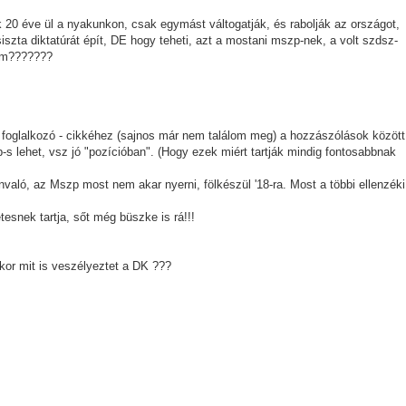
yik 20 éve ül a nyakunkon, csak egymást váltogatják, és rabolják az országot,
siszta diktatúrát épít, DE hogy teheti, azt a mostani mszp-nek, a volt szdsz-
gem???????
lel foglalkozó - cikkéhez (sajnos már nem találom meg) a hozzászólások között
-s lehet, vsz jó "pozícióban". (Hogy ezek miért tartják mindig fontosabbnak
ánvaló, az Mszp most nem akar nyerni, fölkészül '18-ra. Most a többi ellenzéki
esnek tartja, sőt még büszke is rá!!!
kor mit is veszélyeztet a DK ???