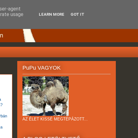
user-agent
erate usage
LEARN MORE
GOT IT
PuPu VAGYOK
a
n?
rbán
AZ ÉLET KISSÉ MEGTÉPÁZOTT...
ja