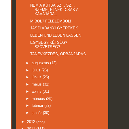
NEM A KÚTBA SZ… SZ…
SZEMETELNEK, CSAK A
KÁVÁJÁRA…
MIBŐL? FÉLELEMBŐL!
JÁSZLADÁNYI GYEREKEK
LEBEN UND LEBEN LASSEN
EGYSÉG? KÉTSÉG?
SZÖVETSÉG?
TANÉVKEZDÉS, ORBÁNJÁRÁS
►
augusztus
(12)
►
július
(26)
►
június
(26)
►
május
(31)
►
április
(31)
►
március
(29)
►
február
(27)
►
január
(30)
►
2012
(365)
►
2011
(361)