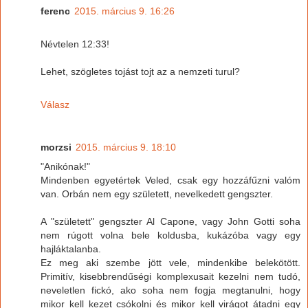
ferenc
2015. március 9. 16:26
Névtelen 12:33!
Lehet, szögletes tojást tojt az a nemzeti turul?
Válasz
morzsi
2015. március 9. 18:10
"Anikónak!"
Mindenben egyetértek Veled, csak egy hozzáfűzni valóm
van. Orbán nem egy született, nevelkedett gengszter.
A "született" gengszter Al Capone, vagy John Gotti soha
nem rúgott volna bele koldusba, kukázóba vagy egy
hajláktalanba.
Ez meg aki szembe jött vele, mindenkibe belekötött.
Primitív, kisebbrendűségi komplexusait kezelni nem tudó,
neveletlen fickó, ako soha nem fogja megtanulni, hogy
mikor kell kezet csókolni és mikor kell virágot átadni egy