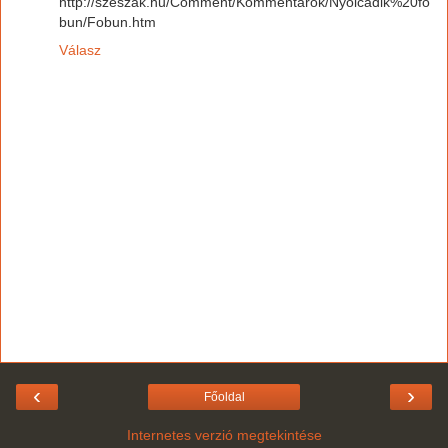
http://szeszak.hu/Comment/Kommentarok/Nyolcadik%20fo
bun/Fobun.htm
Válasz
‹
›
Főoldal
Internetes verzió megtekintése