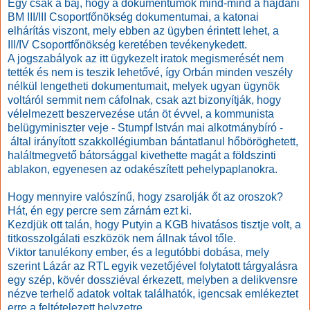
Egy csak a baj, hogy a dokumentumok mind-mind a hajdani
BM III/III Csoportfőnökség dokumentumai, a katonai
elhárítás viszont, mely ebben az ügyben érintett lehet, a
III/IV Csoportfőnökség keretében tevékenykedett.
A jogszabályok az itt ügykezelt iratok megismerését nem
tették és nem is teszik lehetővé, így Orbán minden veszély
nélkül lengetheti dokumentumait, melyek ugyan ügynök
voltáról semmit nem cáfolnak, csak azt bizonyítják, hogy
vélelmezett beszervezése után öt évvel, a kommunista
belügyminiszter veje - Stumpf István mai alkotmánybíró -
által irányított szakkollégiumban bántatlanul hőböröghetett,
haláltmegvető bátorsággal kivethette magát a földszinti
ablakon, egyenesen az odakészített pehelypaplanokra.
Hogy mennyire valószínű, hogy zsarolják őt az oroszok?
Hát, én egy percre sem zárnám ezt ki.
Kezdjük ott talán, hogy Putyin a KGB hivatásos tisztje volt, a
titkosszolgálati eszközök nem állnak távol tőle.
Viktor tanulékony ember, és a legutóbbi dobása, mely
szerint Lázár az RTL egyik vezetőjével folytatott tárgyalásra
egy szép, kövér dossziéval érkezett, melyben a delikvensre
nézve terhelő adatok voltak találhatók, igencsak emlékeztet
erre a feltételezett helyzetre.