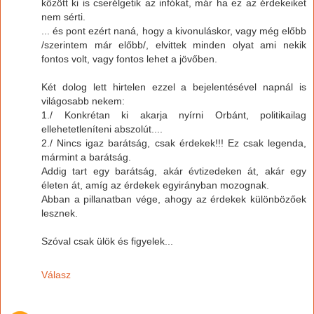
között ki is cserélgetik az infókat, már ha ez az érdekeiket
nem sérti.
... és pont ezért naná, hogy a kivonuláskor, vagy még előbb
/szerintem már előbb/, elvittek minden olyat ami nekik
fontos volt, vagy fontos lehet a jövőben.
Két dolog lett hirtelen ezzel a bejelentésével napnál is
világosabb nekem:
1./ Konkrétan ki akarja nyírni Orbánt, politikailag
ellehetetleníteni abszolút....
2./ Nincs igaz barátság, csak érdekek!!! Ez csak legenda,
mármint a barátság.
Addig tart egy barátság, akár évtizedeken át, akár egy
életen át, amíg az érdekek egyirányban mozognak.
Abban a pillanatban vége, ahogy az érdekek különbözőek
lesznek.
Szóval csak ülök és figyelek...
Válasz