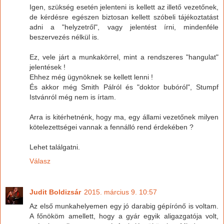
Igen, szükség esetén jelenteni is kellett az illető vezetőnek,
de kérdésre egészen biztosan kellett szóbeli tájékoztatást
adni a "helyzetről", vagy jelentést írni, mindenféle
beszervezés nélkül is.
Ez, vele járt a munkakörrel, mint a rendszeres "hangulat"
jelentések !
Ehhez még ügynöknek se kellett lenni !
És akkor még Smith Pálról és "doktor bubóról", Stumpf
Istvánról még nem is írtam.
Arra is kitérhetnénk, hogy ma, egy állami vezetőnek milyen
kötelezettségei vannak a fennálló rend érdekében ?
Lehet találgatni.
Válasz
Judit Boldizsár
2015. március 9. 10:57
Az első munkahelyemen egy jó darabig gépírónő is voltam.
A főnököm amellett, hogy a gyár egyik aligazgatója volt,