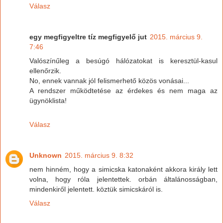
Válasz
egy megfigyeltre tíz megfigyelő jut
2015. március 9.
7:46
Valószínűleg a besúgó hálózatokat is keresztül-kasul
ellenőrzik.
No, ennek vannak jól felismerhető közös vonásai...
A rendszer működtetése az érdekes és nem maga az
ügynöklista!
Válasz
Unknown
2015. március 9. 8:32
nem hinném, hogy a simicska katonaként akkora király lett
volna, hogy róla jelentettek. orbán általánosságban,
mindenkiről jelentett. köztük simicskáról is.
Válasz