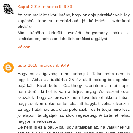
Kapat
2015. március 9. 9:33
Az sem mellékes körülmény, hogy az apja párttitkár volt. Így
kapásból lehetett megbízható jó káderként számítani
Vitykára.
Mint később kiderült, családi hagyomány náluk a
simliskedés, neki sem lehettek erkölcsi aggályai.
Válasz
asta
2015. március 9. 9:49
Hogy mi az igazság, nem tudhatjuk. Talán soha nem is
fogjuk. Abba az irattárba 25 év alatt boldog-boldogtalan
bejárkált. Kivett-betett. Csakhogy szerintem a mai napig
nem derült ki hol is van a teljes anyag. Az viszont ezer
százalék, hogy az oroszok nem követtek el akkora hibát,
hogy az ilyen dokumentumokat itt hagyták volna elveszni.
Ez egy hatalmas zsarolási potenciál... és ki tudja mire lesz
jó alapon tárolgatják az idők végezetéig. A történet tehát
nagyon is valószerű.
De nem is ez a baj. A baj, úgy általában az, ha valakinek túl
sok titka van, az zsarolható. Ha pedig egy olyan ember