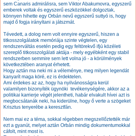
sem Canaris admirálisra, sem Viktor Abakumovra, egyszerű
emberek voltak és egyszerű eszközökkel dolgoztak,
könnyen hihette egy Orbán nevű egyszerű suttyó is, hogy
majd ő fogja irányítani a játszmát.
Tévedett, a dolog nem volt ennyire egyszerű, hiszen a
titkosszolgálatok memóriája szinte végtelen, egy
rendszerváltás esetén pedig egy feltörekvő ifjú közéleti
szereplő titkosszolgálati aktája - mely egyébként egy stabil
rendszerben semmire sem lett volna jó - a körülmények
következtében aranyat érhetett.
Hogy aztán ma neki mi a véleménye, meg milyen legendát
kanyarít maga köré, ez is érdektelen.
Ami érdekes az az, hogy ha nyilvánosságra kerül
valamilyen bizonyíték ügynöki tevékenységére, akkor az a
politikai karrierje végét jelentheti, habár elvakult hívei azt is
megbocsátanák neki, ha kiderülne, hogy ő verte a szögeket
Krisztus tenyerébe a keresztfán.
Nem mai ez a téma, sokkal régebben megszellőztették már
ezt a gyanút, melyet aztán Orbán mindig dokumentumokkal
cáfolt, mint most is.