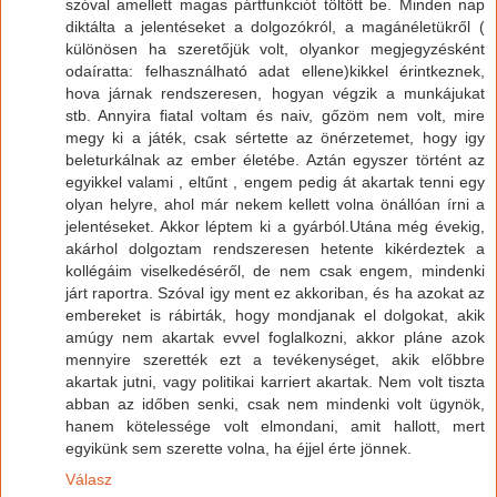
szóval amellett magas pártfunkciót töltött be. Minden nap
diktálta a jelentéseket a dolgozókról, a magánéletükről (
különösen ha szeretőjük volt, olyankor megjegyzésként
odaíratta: felhasználható adat ellene)kikkel érintkeznek,
hova járnak rendszeresen, hogyan végzik a munkájukat
stb. Annyira fiatal voltam és naiv, gőzöm nem volt, mire
megy ki a játék, csak sértette az önérzetemet, hogy igy
beleturkálnak az ember életébe. Aztán egyszer történt az
egyikkel valami , eltűnt , engem pedig át akartak tenni egy
olyan helyre, ahol már nekem kellett volna önállóan írni a
jelentéseket. Akkor léptem ki a gyárból.Utána még évekig,
akárhol dolgoztam rendszeresen hetente kikérdeztek a
kollégáim viselkedéséről, de nem csak engem, mindenki
járt raportra. Szóval igy ment ez akkoriban, és ha azokat az
embereket is rábirták, hogy mondjanak el dolgokat, akik
amúgy nem akartak evvel foglalkozni, akkor pláne azok
mennyire szerették ezt a tevékenységet, akik előbbre
akartak jutni, vagy politikai karriert akartak. Nem volt tiszta
abban az időben senki, csak nem mindenki volt ügynök,
hanem kötelessége volt elmondani, amit hallott, mert
egyikünk sem szerette volna, ha éjjel érte jönnek.
Válasz