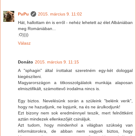
PuPu
2015. március 9. 11:02
Hát, hallottam én is erről - nehéz lehetett az élet Albániában
meg Romániában...
:O))))
Válasz
Donáto
2015. március 9. 11:15
A "sphagin" által írottakat szeretném egy-két dologgal
kiegészíteni.
Magyarországon a titkosszolgálatok munkája alaposan
elmisztifikált, számottevő irodalma nincs is.
Egy biztos. Nevelésünk során a szüleink "belénk verik",
hogy ne hazudjunk, ne lopjunk, na és ne árulkodjunk!
Ezt bizony nem sok eredménnyel teszik, mert felnőttként
aztán mindezek ellenkezőjét csináljuk.
Azt tudom, hogy mindenhol a világban szükség van
informátorokra, de abban nem vagyok biztos, hogy