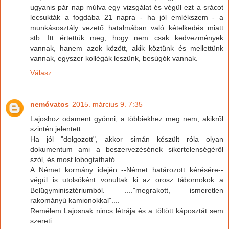
ugyanis pár nap múlva egy vizsgálat és végül ezt a srácot
lecsukták a fogdába 21 napra - ha jól emlékszem - a
munkásosztály vezető hatalmában való kételkedés miatt
stb. Itt értettük meg, hogy nem csak kedvezmények
vannak, hanem azok között, akik köztünk és mellettünk
vannak, egyszer kollégák leszünk, besúgók vannak.
Válasz
nemóvatos
2015. március 9. 7:35
Lajoshoz odament gyónni, a többiekhez meg nem, akikről
szintén jelentett.
Ha jól "dolgozott", akkor simán készült róla olyan
dokumentum ami a beszervezésének sikertelenségéről
szól, és most lobogtatható.
A Német kormány idején --Német határozott kérésére--
végül is utolsóként vonultak ki az orosz tábornokok a
Belügyminisztériumból. ...."megrakott, ismeretlen
rakományú kamionokkal"....
Remélem Lajosnak nincs létrája és a töltött káposztát sem
szereti.