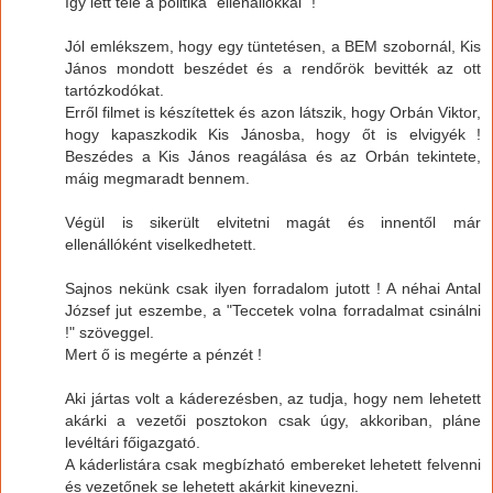
Így lett tele a politika "ellenállókkal" !
Jól emlékszem, hogy egy tüntetésen, a BEM szobornál, Kis
János mondott beszédet és a rendőrök bevitték az ott
tartózkodókat.
Erről filmet is készítettek és azon látszik, hogy Orbán Viktor,
hogy kapaszkodik Kis Jánosba, hogy őt is elvigyék !
Beszédes a Kis János reagálása és az Orbán tekintete,
máig megmaradt bennem.
Végül is sikerült elvitetni magát és innentől már
ellenállóként viselkedhetett.
Sajnos nekünk csak ilyen forradalom jutott ! A néhai Antal
József jut eszembe, a "Teccetek volna forradalmat csinálni
!" szöveggel.
Mert ő is megérte a pénzét !
Aki jártas volt a káderezésben, az tudja, hogy nem lehetett
akárki a vezetői posztokon csak úgy, akkoriban, pláne
levéltári főigazgató.
A káderlistára csak megbízható embereket lehetett felvenni
és vezetőnek se lehetett akárkit kinevezni.