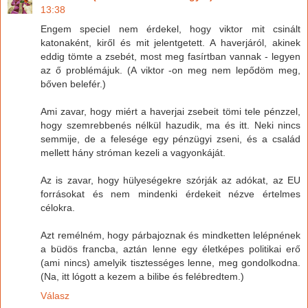
13:38
Engem speciel nem érdekel, hogy viktor mit csinált
katonaként, kiről és mit jelentgetett. A haverjáról, akinek
eddig tömte a zsebét, most meg fasírtban vannak - legyen
az ő problémájuk. (A viktor -on meg nem lepődöm meg,
bőven belefér.)
Ami zavar, hogy miért a haverjai zsebeit tömi tele pénzzel,
hogy szemrebbenés nélkül hazudik, ma és itt. Neki nincs
semmije, de a felesége egy pénzügyi zseni, és a család
mellett hány stróman kezeli a vagyonkáját.
Az is zavar, hogy hülyeségekre szórják az adókat, az EU
forrásokat és nem mindenki érdekeit nézve értelmes
célokra.
Azt remélném, hogy párbajoznak és mindketten lelépnének
a büdös francba, aztán lenne egy életképes politikai erő
(ami nincs) amelyik tisztességes lenne, meg gondolkodna.
(Na, itt lógott a kezem a bilibe és felébredtem.)
Válasz