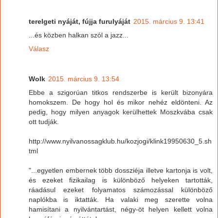
terelgeti nyáját, fújja furulyáját
2015. március 9. 13:41
...és közben halkan szól a jazz...
Válasz
Wolk
2015. március 9. 13:54
Ebbe a szigorúan titkos rendszerbe is került bizonyára
homokszem. De hogy hol és mikor nehéz eldönteni. Az
pedig, hogy milyen anyagok kerülhettek Moszkvába csak
ott tudják.
http://www.nyilvanossagklub.hu/kozjogi/klink19950630_5.sh
tml
"...egyetlen embernek több dossziéja illetve kartonja is volt,
és ezeket fizikailag is különböző helyeken tartották,
ráadásul ezeket folyamatos számozással különböző
naplókba is iktatták. Ha valaki meg szerette volna
hamisítani a nyilvántartást, négy-öt helyen kellett volna