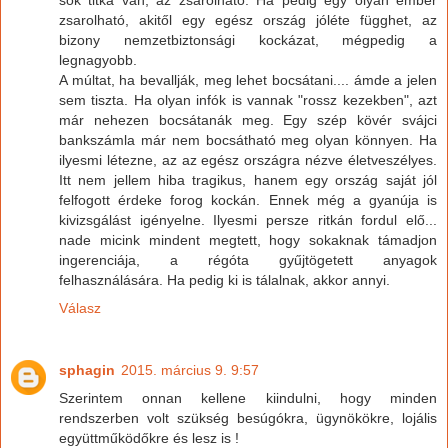
zsarolható, akitől egy egész ország jóléte függhet, az
bizony nemzetbiztonsági kockázat, mégpedig a
legnagyobb.
A múltat, ha bevallják, meg lehet bocsátani.... ámde a jelen
sem tiszta. Ha olyan infók is vannak "rossz kezekben", azt
már nehezen bocsátanák meg. Egy szép kövér svájci
bankszámla már nem bocsátható meg olyan könnyen. Ha
ilyesmi létezne, az az egész országra nézve életveszélyes.
Itt nem jellem hiba tragikus, hanem egy ország saját jól
felfogott érdeke forog kockán. Ennek még a gyanúja is
kivizsgálást igényelne. Ilyesmi persze ritkán fordul elő...
nade micink mindent megtett, hogy sokaknak támadjon
ingerenciája, a régóta gyűjtögetett anyagok
felhasználására. Ha pedig ki is tálalnak, akkor annyi.
Válasz
sphagin
2015. március 9. 9:57
Szerintem onnan kellene kiindulni, hogy minden
rendszerben volt szükség besúgókra, ügynökökre, lojális
együttműködőkre és lesz is !