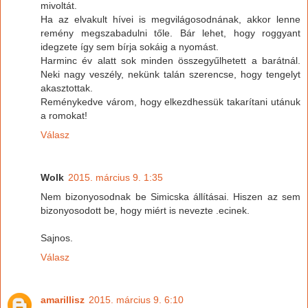
mivoltát.
Ha az elvakult hívei is megvilágosodnának, akkor lenne
remény megszabadulni tőle. Bár lehet, hogy roggyant
idegzete így sem bírja sokáig a nyomást.
Harminc év alatt sok minden összegyűlhetett a barátnál.
Neki nagy veszély, nekünk talán szerencse, hogy tengelyt
akasztottak.
Reménykedve várom, hogy elkezdhessük takarítani utánuk
a romokat!
Válasz
Wolk
2015. március 9. 1:35
Nem bizonyosodnak be Simicska állításai. Hiszen az sem
bizonyosodott be, hogy miért is nevezte .ecinek.
Sajnos.
Válasz
amarillisz
2015. március 9. 6:10