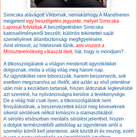
Simicska alávágott Viktornak, nemakárhogy.
A Mandíneren
megjelent
egy beszélgetés jegyzete, melyet Simicska
Lajossal folytattak.
A beszélgetésben Simicska
katonaélményeiről beszélt, különös tekintettel saját
személyének állambiztonsági megfigyelésére.
Amit elmond, az hitelesnek tűnik,
ami viszont a
Miniszterelnökség válaszát illeti,
hát, hogy is mondjam?
A titkosszolgálatok a világon mindenütt ügynökökkel
dolgoznak, mióta a világ világ meg három nap.
Az ügynököket nem toborozzák, hanem beszervezik, sok
esetben megzsarolva az illetőt, akit aztán az első jelentése
után már a kezükben tartanak, hiszen áldozatuk legkevésbé
azt szeretné, ha nyilvánosságra kerülne a tevékenysége.
De a világ már csak ilyen, a titkosszolgálatok nem
finnyáskodnak, a beszervezettek közül meg keveseknek
sikerül sérülések nélkül kimászni a slamasztikából.
A sérülés elsősorban mentális sérülést jelenthet, hiszen
a dolgok természetéből adódólag az ügynöknek arról a
személyi körről kell jelentenie, akik között él és mozog, ezért