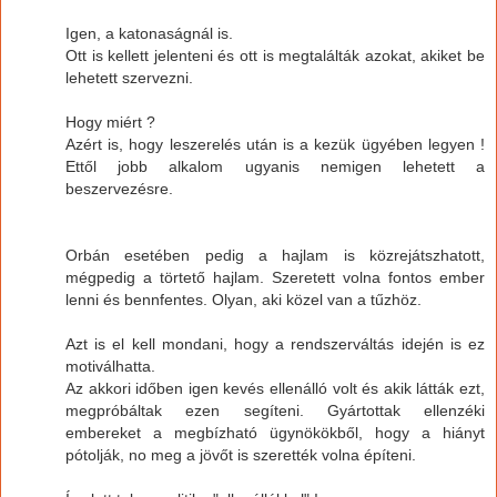
Igen, a katonaságnál is.
Ott is kellett jelenteni és ott is megtalálták azokat, akiket be
lehetett szervezni.
Hogy miért ?
Azért is, hogy leszerelés után is a kezük ügyében legyen !
Ettől jobb alkalom ugyanis nemigen lehetett a
beszervezésre.
Orbán esetében pedig a hajlam is közrejátszhatott,
mégpedig a törtető hajlam. Szeretett volna fontos ember
lenni és bennfentes. Olyan, aki közel van a tűzhöz.
Azt is el kell mondani, hogy a rendszerváltás idején is ez
motiválhatta.
Az akkori időben igen kevés ellenálló volt és akik látták ezt,
megpróbáltak ezen segíteni. Gyártottak ellenzéki
embereket a megbízható ügynökökből, hogy a hiányt
pótolják, no meg a jövőt is szerették volna építeni.