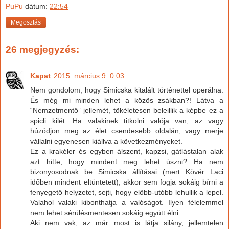
PuPu
dátum:
22:54
Megosztás
26 megjegyzés:
Kapat
2015. március 9. 0:03
Nem gondolom, hogy Simicska kitalált történettel operálna.
És még mi minden lehet a közös zsákban?! Látva a
“Nemzetmentő” jellemét, tökéletesen beleillik a képbe ez a
spicli kilét. Ha valakinek titkolni valója van, az vagy
húzódjon meg az élet csendesebb oldalán, vagy merje
vállalni egyenesen kiállva a következményeket.
Ez a krakéler és egyben álszent, kapzsi, gátlástalan alak
azt hitte, hogy mindent meg lehet úszni? Ha nem
bizonyosodnak be Simicska állításai (mert Kövér Laci
időben mindent eltüntetett), akkor sem fogja sokáig bírni a
fenyegető helyzetet, sejti, hogy előbb-utóbb lehullik a lepel.
Valahol valaki kibonthatja a valóságot. Ilyen félelemmel
nem lehet sérülésmentesen sokáig együtt élni.
Aki nem vak, az már most is látja silány, jellemtelen