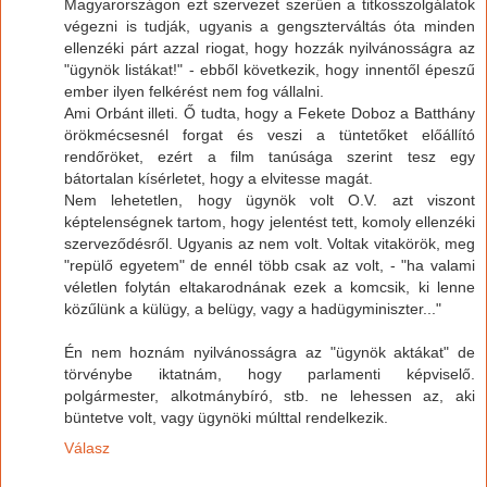
Magyarországon ezt szervezet szerűen a titkosszolgálatok
végezni is tudják, ugyanis a gengszterváltás óta minden
ellenzéki párt azzal riogat, hogy hozzák nyilvánosságra az
"ügynök listákat!" - ebből következik, hogy innentől épeszű
ember ilyen felkérést nem fog vállalni.
Ami Orbánt illeti. Ő tudta, hogy a Fekete Doboz a Batthány
örökmécsesnél forgat és veszi a tüntetőket előállító
rendőröket, ezért a film tanúsága szerint tesz egy
bátortalan kísérletet, hogy a elvitesse magát.
Nem lehetetlen, hogy ügynök volt O.V. azt viszont
képtelenségnek tartom, hogy jelentést tett, komoly ellenzéki
szerveződésről. Ugyanis az nem volt. Voltak vitakörök, meg
"repülő egyetem" de ennél több csak az volt, - "ha valami
véletlen folytán eltakarodnának ezek a komcsik, ki lenne
közűlünk a külügy, a belügy, vagy a hadügyminiszter..."
Én nem hoznám nyilvánosságra az "ügynök aktákat" de
törvénybe iktatnám, hogy parlamenti képviselő.
polgármester, alkotmánybíró, stb. ne lehessen az, aki
büntetve volt, vagy ügynöki múlttal rendelkezik.
Válasz