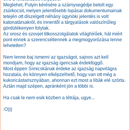
Meglehet, Putyin kérésére a szárnysegédje betolt egy
zsúrkocsit, melyen jelentősebb lopásai dokumentumainak
tetején ott díszelgett néhány ügynöki jelentés is volt
katonatársakról, és innentől a tárgyalások valószínűleg
gördülékenyen folytak.
Az orosz és szovjet titkosszolgálatok világhírűek, hát miért
pont ennek a szerencsétlennek a megmogyorózása lenne
lehetetlen?
Nem lenne baj ismerni az igazságot, sajnos azt kell
mondjam, hogy az igazság igencsak érdekfüggő.
Most éppen Simicskának érdeke az igazság napvilágra
hozatala, és könnyen elképzelhető, hogy van ott még a
kukoricástarisznyában, ahonnan ezt most a libák elé szórta.
Aztán majd szépen, apránként jön a többi is.
Ha csak le nem esik közben a létrája, ugye...
:O)))