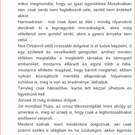
mikor megmondta, hogy az igazi ügynöklista Moszkvában
van, csak senki nem foglalkozott vele, senkit nem érdekelt
akkor.
Harmadrészt - már csak ilyen az élet - mindig olyanokról
derülnek ki a legnagyobb mocsokságok, akire még
véletlenül sem gondol senki, akire a gyanú árnyéka sem
vetül.
Nos Orbánról ettől rosszabb dolgokat is el tudok képzelni, ő
egy született és nevelkedett gengszter, amihez minden
időkben megtalálta a megfelelő társakat és támogató
embereket, mostanra elfáradt és egyre több a hiba,
mostanra elhitette magával, hogy bármit megtehet, ebben
nyilván közrejátszik mentális állapotának folyamatos
romlása is, meg is van az eredménye, láthatjuk.
Tényleg csak hátradőlve, karba tett kézzel ülhetünk és
figyelnünk kell.
Jönnek itt még érdekes dolgok....
Jól mondtad Pupu, az orosz titkosszolgálat /mint ahogy az
amerikai is, meg az izraeli is, hogy csak a legfontosabbakat
említsem/ vérprofi.
Mindent tudnak, mert mindenkire dolgoznak, aki csak
számít széles e világban és ha szükséges, akkor egymás