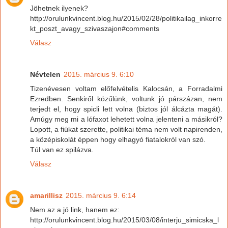
Jöhetnek ilyenek?
http://orulunkvincent.blog.hu/2015/02/28/politikailag_inkorre
kt_poszt_avagy_szivaszajon#comments
Válasz
Névtelen
2015. március 9. 6:10
Tizenévesen voltam előfelvételis Kalocsán, a Forradalmi
Ezredben. Senkiről közűlünk, voltunk jó párszázan, nem
terjedt el, hogy spicli lett volna (biztos jól álcázta magát).
Amúgy meg mi a lófaxot lehetett volna jelenteni a másikról?
Lopott, a fiúkat szerette, politikai téma nem volt napirenden,
a középiskolát éppen hogy elhagyó fiatalokról van szó.
Túl van ez spilázva.
Válasz
amarillisz
2015. március 9. 6:14
Nem az a jó link, hanem ez:
http://orulunkvincent.blog.hu/2015/03/08/interju_simicska_l