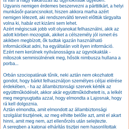
is van a nagy vakarózás az ügynöklisták ügyében.
Ugyanis nemigen érdemes beszervezni a párttitkárt, a helyi
munkásőr-parancsnokot, hiszen akkora marha azért
nemigen létezett, aki rendszerváltó terveit előttük tárgyalta
volna ki, habár ezt kizárni sem lehet.
Azért mégiscsak jobb volt olyanokat felhasználni, akik az
adott körben mozogtak, akiket a célszemély jól ismert és
akikben megbízott, ők tudtak igazán használható
információkat adni, ha egyáltalán volt ilyen információ.
Ezért nem kerülnek nyilvánosságra az ügynökakták -
mítoszok semmisülnének meg, hősök nimbusza hullana a
porba...
Orbán szociopatának tűnik, neki aztán nem okozhatott
gondot, hogy bárkit felhasználjon személyes céljai elérése
érdekében, - ha az állambiztonsági szervek kérték az
együttműködését, akkor akár együttműködhetett is, a lelkét
meg megnyugtatta azzal, hogy elmondta a Lajosnak, hogy
rá kell dolgoznia.
Aztán elmondta, amit elmondott az állambiztonsági
szolgálat tisztjének, az meg elhitte belőle azt, amit el akart
hinni, amit meg nem, azt ellenőrzés után selejtezte.
A seregben a katonai elhárítás tisztjei nem hasonlítottak