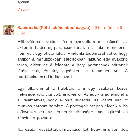
ajossal
Válasz
Racionális (Föld-lakó/ember/magyar)
2015. március 9.
6:24
Előfelvételisek voltunk és a században ott csücsült az
akkori 5. hadsereg parancsnokának a fia, aki történetesen
nem volt egy atléta lakat. Mindenki tudomásul vette, hogy
amikor a mínuszokban sátortokban laktunk egy gyakorló
téren, akkor az ő feladata a helyi parancsnok sátrának
fűtése volt, és úgy egyébként is felmentett volt. A
realitásokat mind tudtuk azért.
Egy alkalommal a hálóban, ami egy szakasz közös
helyisége volt, vita volt, erről-arról. Az egyik srác elmondta
a véleményét, hogy a párt micsoda, ás lóf.szt van itt
munkás-paraszt hatalom. A párttagok szépen élvezik a kis
előnyeiket és az emberek többsége meg gürcöl és
kénytelen igazodni.
Na, ezután vesztettük el naivitásunkat, hogy mi is van. Jött