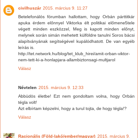
civilhuszár
2015. március 9. 11:27
Betelefonálós fórumban hallottam, hogy Orbán párttitkár
apuka érdem előnnyel Viktorka élt politikai előmene5tele
végett minden eszközzel, Meg is kapott minden előnyt,
melynek során simán mehetett külföldre tanulni Soros bácsi
alapítványának segítségével kupálódhatott. De van egyéb
leírás is.
http://tet.network.hu/blog/tet_klub_hirei/amit-orban-viktor-
nem-tett-ki-a-honlapjara-allambiztonsagi-multjarol
Válasz
Névtelen
2015. március 9. 12:33
Abbüdös életbe! Ezt nem gondoltam volna, hogy Orbán
tégla volt!
Azt elbírtam képzelni, hogy a turul tojta, de hogy tégla!?
Válasz
Racionális (Föld-lakó/ember/magyar)
2015. március 9.