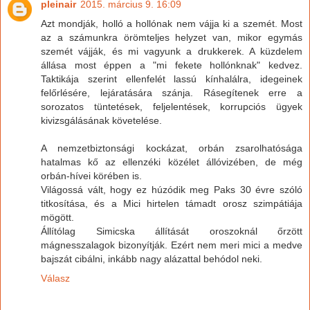
pleinair
2015. március 9. 16:09
Azt mondják, holló a hollónak nem vájja ki a szemét. Most
az a számunkra örömteljes helyzet van, mikor egymás
szemét vájják, és mi vagyunk a drukkerek. A küzdelem
állása most éppen a "mi fekete hollónknak" kedvez.
Taktikája szerint ellenfelét lassú kínhalálra, idegeinek
felőrlésére, lejáratására szánja. Rásegítenek erre a
sorozatos tüntetések, feljelentések, korrupciós ügyek
kivizsgálásának követelése.
A nemzetbiztonsági kockázat, orbán zsarolhatósága
hatalmas kő az ellenzéki közélet állóvizében, de még
orbán-hívei körében is.
Világossá vált, hogy ez húzódik meg Paks 30 évre szóló
titkosítása, és a Mici hirtelen támadt orosz szimpátiája
mögött.
Állítólag Simicska állítását oroszoknál őrzött
mágnesszalagok bizonyítják. Ezért nem meri mici a medve
bajszát cibálni, inkább nagy alázattal behódol neki.
Válasz