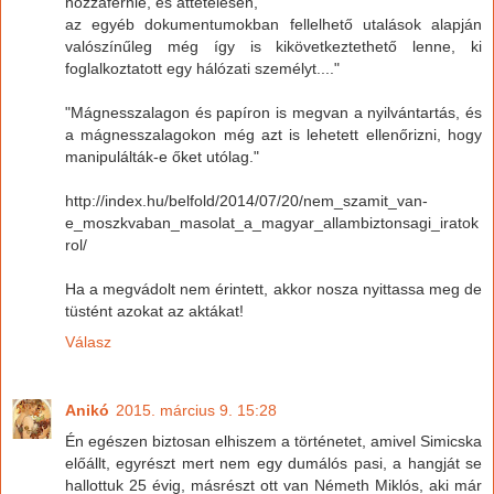
hozzáférnie, és áttételesen,
az egyéb dokumentumokban fellelhető utalások alapján
valószínűleg még így is kikövetkeztethető lenne, ki
foglalkoztatott egy hálózati személyt...."
"Mágnesszalagon és papíron is megvan a nyilvántartás, és
a mágnesszalagokon még azt is lehetett ellenőrizni, hogy
manipulálták-e őket utólag."
http://index.hu/belfold/2014/07/20/nem_szamit_van-
e_moszkvaban_masolat_a_magyar_allambiztonsagi_iratok
rol/
Ha a megvádolt nem érintett, akkor nosza nyittassa meg de
tüstént azokat az aktákat!
Válasz
Anikó
2015. március 9. 15:28
Én egészen biztosan elhiszem a történetet, amivel Simicska
előállt, egyrészt mert nem egy dumálós pasi, a hangját se
hallottuk 25 évig, másrészt ott van Németh Miklós, aki már