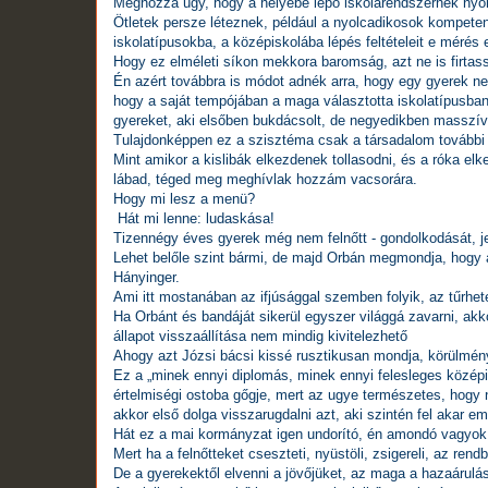
Méghozzá úgy, hogy a helyébe lépő iskolarendszernek nyo
Ötletek persze léteznek, például a n
yolcadikosok kompeten
iskolatípusokba, a középiskolába lépés feltételeit e méré
Hogy ez elméleti síkon mekkora baromság, azt ne is firtas
Én azért továbbra is módot adnék arra, hogy egy gyerek n
hogy a saját tempójában a maga választotta iskolatípusban
gyereket, aki elsőben bukdácsolt, de negyedikben masszív 
Tulajdonképpen ez a szisztéma csak a társadalom további 
Mint amikor a kislibák elkezdenek tollasodni, és a róka elke
lábad, téged meg meghívlak hozzám vacsorára.
Hogy mi lesz a menü?
Hát mi lenne: ludaskása!
Tizennégy éves gyerek még nem felnőtt - gondolkodását, je
Lehet belőle szint bármi, de majd Orbán megmondja, hogy 
Hányinger.
Ami itt mostanában az ifjúsággal szemben folyik, az tűrhe
Ha Orbánt és bandáját sikerül egyszer világgá zavarni, ak
állapot visszaállítása nem mindig kivitelezhető
Ahogy azt Józsi bácsi kissé rusztikusan mondja, körülménye
Ez a „minek ennyi diplomás, minek ennyi felesleges közép
értelmiségi ostoba gőgje, mert az ugye természetes, hogy n
akkor első dolga visszarugdalni azt, aki szintén fel akar em
Hát ez a mai kormányzat igen undorító, én amondó vagyok
Mert ha a felnőtteket cseszteti, nyüstöli, zsigereli, az rend
De a gyerekektől elvenni a jövőjüket, az maga a hazaárulá