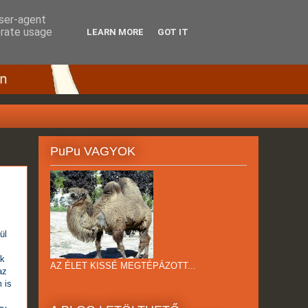
user-agent
erate usage
LEARN MORE
GOT IT
PuPu VAGYOK
ül
ak
AZ ÉLET KISSÉ MEGTÉPÁZOTT...
az
 is