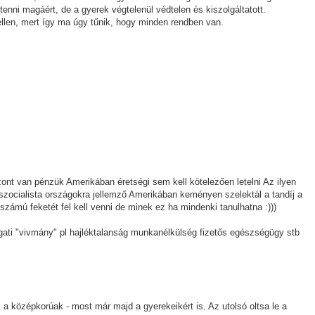
d tenni magáért, de a gyerek végtelenül védtelen és kiszolgáltatott.
ellen, mert így ma úgy tűnik, hogy minden rendben van.
ont van pénzük Amerikában éretségi sem kell kötelezően letelni Az ilyen
szocialista országokra jellemző Amerikában keményen szelektál a tandíj a
ámú feketét fel kell venni de minek ez ha mindenki tanulhatna :)))
ugati "vivmány" pl hajléktalanság munkanélkülség fizetős egészségügy stb
s a középkorúak - most már majd a gyerekeikért is. Az utolsó oltsa le a