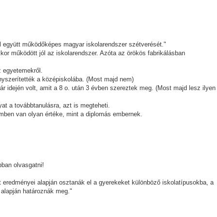
val együtt működőképes magyar iskolarendszer szétverését."
kor működött jól az iskolarendszer. Azóta az örökös fabrikálásban
z egyetemekről.
yszerítették a középiskolába. (Most majd nem)
 idején volt, amit a 8 o. után 3 évben szereztek meg. (Most majd lesz ilyen
t a továbbtanulásra, azt is megteheti.
ben van olyan értéke, mint a diplomás embernek.
bban olvasgatni!
 eredményei alapján osztanák el a gyerekeket különböző iskolatípusokba, a
 alapján határoznák meg."