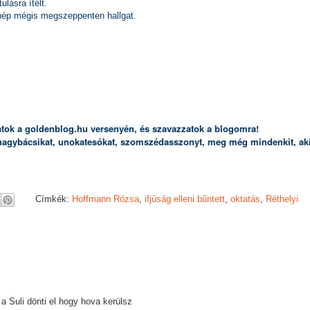
lásra ítélt.
 nép mégis megszeppenten hallgat.
atok a goldenblog.hu versenyén, és szavazzatok a blogomra!
, nagybácsikat, unokatesókat, szomszédasszonyt, meg még mindenkit, ak
Címkék:
Hoffmann Rózsa
,
ifjúság elleni bűntett
,
oktatás
,
Réthelyi
a Suli dönti el hogy hova kerülsz