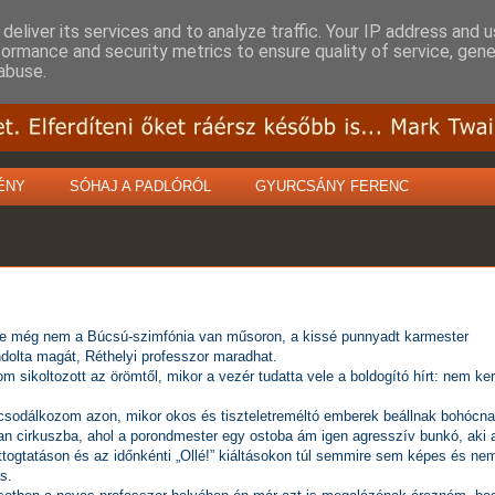
deliver its services and to analyze traffic. Your IP address and 
formance and security metrics to ensure quality of service, gen
abuse.
ÉNY
SÓHAJ A PADLÓRÓL
GYURCSÁNY FERENC
e még nem a Búcsú-szimfónia van műsoron, a kissé punnyadt karmester
olta magát, Réthelyi professzor maradhat.
m sikoltozott az örömtől, mikor a vezér tudatta vele a boldogító hírt: nem ker
csodálkozom azon, mikor okos és tiszteletreméltó emberek beállnak bohócn
an cirkuszba, ahol a porondmester egy ostoba ám igen agresszív bunkó, aki 
ttogtatáson és az időnkénti „Ollé!” kiáltásokon túl semmire sem képes és nem
s.