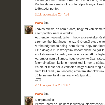
Én sok jóra nem számítottam ettől a bandától, de a
Pontosabban a reakciók szinte teljes hiánya. Azért
telítettségi pontot.
2011. augusztus 20. 7:51
PuPu
írta...
kedves stirlitz, én nem tudom, hogy mi van Német
szempontból nem is érdekel.
Azt rendjén valónak tartom, hogy a gyerekeket ösz
szempontból hátrányos helyzetű rétegtől eleve elv
A tehetség furcsa dolog, nem biztos, hogy már kor
Ez a dolog a mi viszonyaink között ellene dolgozik
attól elszenvedni pedig, aki ha nincs az átkos legfel
Az ember nem villamos, hogy gyerekkorában rátesz
felemelkedésen kellene munkálkodni, nem a sárbat
És akkor most hol is vannak a nagy dumák meg a 
Nem kell tandíj, mi rengeteg egyetemistát oktatunk
Jó lenne megtalálni az arany középutat...
:O)))
2011. augusztus 20. 10:01
PuPu
írta...
anonymandnak
Persze, hogy az, de nem is filozófiai alapvetésnek