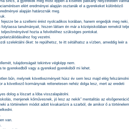
ma sincs, a gyerekek meg most éppen a kísérleti patkány helyzetében vanna
ciamérésen elért eredményei alapján osztanák el a gyerekeket különböző
s eredményei alapján határoznák meg.
suk.
e fejezze be a szellemi érést nyolcadikos korában, hanem engedjük meg neki,
 folytassa tanulmányait, hiszen láttam én már a középiskolában remekül telje
teljesítményével hozta a felvételihez szükséges pontokat.
polarizálódásához fog vezetni.
zdi szelektálni őket: te repülhetsz, te itt sétálhatsz a vízben, ameddig leér a
llemét, tulajdonságait tekintve végképp nem.
a te gyerekedből vagy a gyereked gyerekéből mi lehet.
tetlen bűn, melynek következményeit húsz év sem lesz majd elég felszámolni
kor a következő kormánynak rettenetesen nehéz dolga lesz, mert az eredeti
s dolog a lószart a lóba visszalapátolni.
iskolás, menjenek kőművesnek, jó lesz az nekik” mentalitás az elsőgeneráci
eki a történelem módot adott kivakarózni a szarból, de amikor ő a történelem
elkedni.
.
ben van.
s.