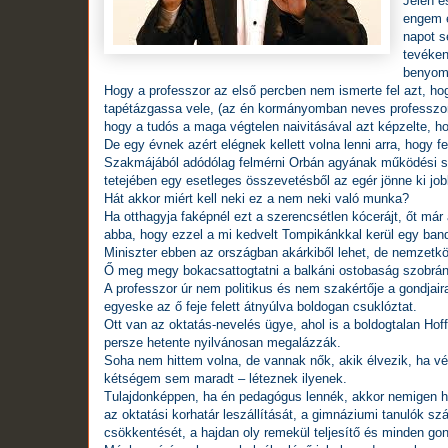
Jelen e
engem e
napot s
tevéken
benyom
Hogy a professzor az első percben nem ismerte fel azt, ho
tapétázgassa vele, (az én kormányomban neves professzo
hogy a tudós a maga végtelen naivitásával azt képzelte, h
De egy évnek azért elégnek kellett volna lenni arra, hogy fe
Szakmájából adódólag felmérni Orbán agyának működési s
tetejében egy esetleges összevetésből az egér jönne ki jo
Hát akkor miért kell neki ez a nem neki való munka?
Ha otthagyja faképnél ezt a szerencsétlen kócerájt, őt már 
abba, hogy ezzel a mi kedvelt Tompikánkkal kerül egy band
Miniszter ebben az országban akárkiből lehet, de nemzetköz
Ő meg megy bokacsattogtatni a balkáni ostobaság szobrának
A professzor úr nem politikus és nem szakértője a gondjaira
egyeske az ő feje felett átnyúlva boldogan csuklóztat.
Ott van az oktatás-nevelés ügye, ahol is a boldogtalan Ho
persze hetente nyilvánosan megalázzák.
Soha nem hittem volna, de vannak nők, akik élvezik, ha 
kétségem sem maradt – léteznek ilyenek.
Tulajdonképpen, ha én pedagógus lennék, akkor nemigen h
az oktatási korhatár leszállítását, a gimnáziumi tanulók
csökkentését, a hajdan oly remekül teljesítő és minden go