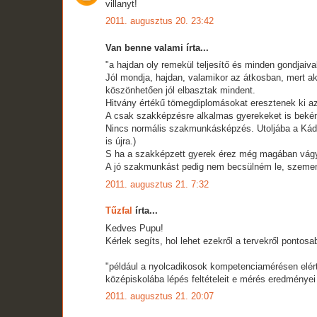
villanyt!
2011. augusztus 20. 23:42
Van benne valami írta...
"a hajdan oly remekül teljesítő és minden gondjai
Jól mondja, hajdan, valamikor az átkosban, mert ak
köszönhetően jól elbasztak mindent.
Hitvány értékű tömegdiplomásokat eresztenek ki a
A csak szakképzésre alkalmas gyerekeket is bekén
Nincs normális szakmunkásképzés. Utoljába a Kádár
is újra.)
S ha a szakképzett gyerek érez még magában vágya
A jó szakmunkást pedig nem becsülném le, szemem
2011. augusztus 21. 7:32
Tűzfal
írta...
Kedves Pupu!
Kérlek segíts, hol lehet ezekről a tervekről pontosa
"például a nyolcadikosok kompetenciamérésen elért
középiskolába lépés feltételeit e mérés eredményei
2011. augusztus 21. 20:07