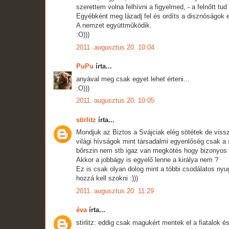
szerettem volna felhívni a figyelmed, - a felnőtt tu
Egyébként meg lázadj fel és ordíts a disznóságok 
A nemzet együttműködik.
:O)))
2011. augusztus 20. 10:04
PuPu
írta...
anyával meg csak egyet lehet érteni...
:O)))
2011. augusztus 20. 10:05
stirlitz
írta...
Mondjuk az Biztos a Svájciak elég sötétek de vissz
világi hívságok mint társadalmi egyenlőség csak a 
bőrszin nem stb igaz van megkötés hogy bizonyos sz
Akkor a jobbágy is egyelő lenne a királya nem ?
Ez is csak olyan dolog mint a többi csodálatos ny
hozzá kell szokni :)))
2011. augusztus 20. 11:29
éva
írta...
stirlitz: eddig csak magukért mentek el a fiatalok é