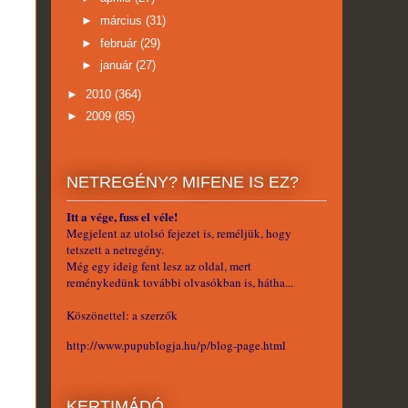
►
március
(31)
►
február
(29)
►
január
(27)
►
2010
(364)
►
2009
(85)
NETREGÉNY? MIFENE IS EZ?
Itt a vége, fuss el véle!
Megjelent az utolsó fejezet is, reméljük, hogy
tetszett a netregény.
Még egy ideig fent lesz az oldal, mert
reménykedünk további olvasókban is, hátha...
Köszönettel: a szerzők
http://www.pupublogja.hu/p/blog-page.html
KERTIMÁDÓ