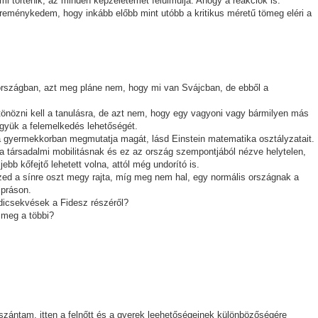
mi történik, az minden képzeletemet felülmúlja. Ahogy a reakciók is.
 reménykedem, hogy inkább előbb mint utóbb a kritikus méretű tömeg eléri a
országban, azt meg pláne nem, hogy mi van Svájcban, de ebből a
tönözni kell a tanulásra, de azt nem, hogy egy vagyoni vagy bármilyen más
együk a felemelkedés lehetőségét.
a gyermekkorban megmutatja magát, lásd Einstein matematika osztályzatait.
 a társadalmi mobilitásnak és ez az ország szempontjából nézve helytelen,
jebb kőfejtő lehetett volna, attól még undorító is.
ed a sínre oszt megy rajta, míg meg nem hal, egy normális országnak a
ipráson.
dicsekvések a Fidesz részéről?
 meg a többi?
 szántam, itten a felnőtt és a gyerek leehetőségeinek különbözőségére