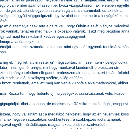
setben a neves professzor helyében én már azt is megalázónak érezném, ho
gy olyan ember számoltasson be, kvázi vizsgáztasson, aki életében egyetl
em dolgozott, akinek egyetlen szakvizsgája sincs semmiből, és akinek a
ysége az együtt végigdolgozott egy év alatt sem kelthette a lenyűgöző zseni
ását.
gy az ő személye csak arra a célra kell, hogy Orbán a saját hiányos művelts
rok vannak, tehát én még náluk is okosabb vagyok…) azt még betudom anna
ogy tud majd tenni valamit kedves egészségügyéért.
lmérje a valós helyzetet.
émáját nem lehet számára nehezebb, mint egy egér agyának tanulmányozás
bban.
amíg él, megilleti a „miniszter úr” megszólítás, ami szerintem - belegondolva
ába – nemigen ér annyit, mint egy munkával kiérdemelt professzori cím.
i tudományos életben elfogadott professzornak lenni, az azért tudást feltéte
 modellje elé, a szőnyeg szélére, világ csúfjára.
 bízott területnek, emellett meg van verve különféle alkalmatlanokkal, akiket
ffman Rózsa tűri, hogy hetente új hülyeségeket csináltassanak vele, közben
végigrugdalják őket a gangon, de megismerve Rózsika munkásságát, cseppnyi
iszem, hogy vállalnám azt a megalázó helyzetet, hogy az én nevemhez kös
 számának negyven százalékos csökkentését, a szakképzés időtartamának
ndjaival együtt működőképes magyar iskolarendszer szétverését.