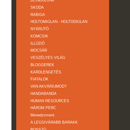
BEINDULUNK
SKODA
RABIGA
HOLTOMIGLAN - HOLTODIGLAN
NYÁRUTÓ
KOMCSIK
ILLÚZIÓ
MOCSÁR
VESZÉLYES VILÁG
BLOGGEREK
KARDLENGETÉS
FIATALOK
VAN AKVÁRIUMOD?
HANDABANDA
HUMAN RESOURCES
HÁROM PERC
Menedzsment.
A LEGSIVÁRABB BARAKK
BOSSZÚ