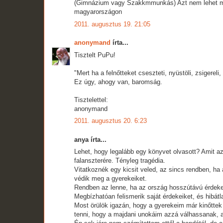
(Gimnázium vagy Szakkmmunkás) Azt nem lehet m
magyarországon
2011. augusztus 19. 21:05
anonymand
írta...
Tisztelt PuPu!
"Mert ha a felnőtteket cseszteti, nyüstöli, zsigere
Ez úgy, ahogy van, baromság.
Tisztelettel:
anonymand
2011. augusztus 20. 6:23
anya írta...
Lehet, hogy legalább egy könyvet olvasott? Amit az
falanszterére. Tényleg tragédia.
Vitatkoznék egy kicsit veled, az sincs rendben, ha 
védik meg a gyerekeiket.
Rendben az lenne, ha az ország hosszútávú érdek
Megbízhatóan felismerik saját érdekeiket, és hibátla
Most örülök igazán, hogy a gyerekeim már kinőtte
tenni, hogy a majdani unokáim azzá válhassanak, a