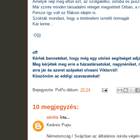
Amelyik nép meg eltűri ezt, az szolgalelkű, ostoba és pusztu
Már szinte minden társadalmi réteget megsértett Orbán, a
Persze így volt ez Rákosi idején is.
Szokták mondani, hogy a történelem ismétli önmagát.
Kár lenne…
:O)))
off
Kérlek benneteket, hogy még egy utolsó segítséget adj
Meg kérjétek meg erre a házastársatokat, nagynéniket
arra jár és szeret szépeket olvasni Viktorról!
Köszönöm az eddigi szavazatokat!
Bejegyezte:
PuPu
dátum:
20:24
10 megjegyzés:
stirlitz
írta...
Kedves Pupu
Németország / Svájcban az álltalános iskola végén 