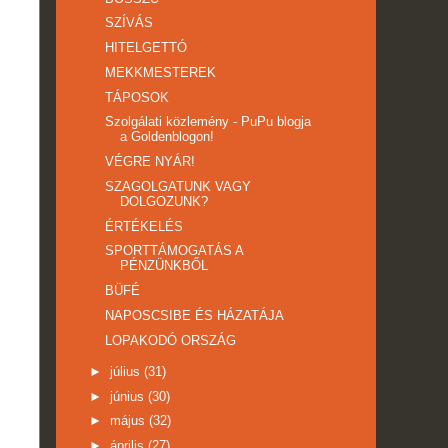
SZÍVÁS
HITELGETTÓ
MEKKMESTEREK
TÁPOSOK
Szolgálati közlemény - PuPu blogja
a Goldenblogon!
VÉGRE NYÁR!
SZAGOLGATUNK VAGY
DOLGOZUNK?
ÉRTÉKELÉS
SPORTTÁMOGATÁS A
PÉNZÜNKBŐL
BÜFÉ
NAPOSCSIBE ÉS HÁZATÁJA
LOPAKODÓ ORSZÁG
►
július
(31)
►
június
(30)
►
május
(32)
►
április
(27)