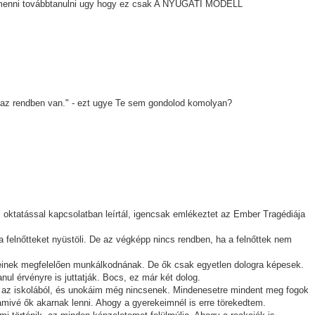
enni továbbtanulni ugy hogy ez csak A NYUGATI MODELL
li, az rendben van." - ezt ugye Te sem gondolod komolyan?
 oktatással kapcsolatban leírtál, igencsak emlékeztet az Ember Tragédiája
a felnőtteket nyüstöli. De az végképp nincs rendben, ha a felnőttek nem
einek megfelelően munkálkodnának. De ők csak egyetlen dologra képesek.
nul érvényre is juttatják. Bocs, ez már két dolog.
k az iskolából, és unokáim még nincsenek. Mindenesetre mindent meg fogok
mivé ők akarnak lenni. Ahogy a gyerekeimnél is erre törekedtem.