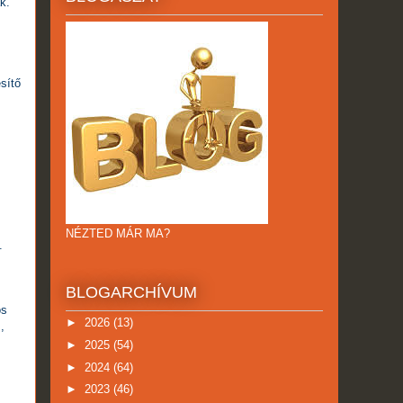
k.
sítő
NÉZTED MÁR MA?
.
BLOGARCHÍVUM
ós
►
2026
(13)
,
►
2025
(54)
►
2024
(64)
►
2023
(46)