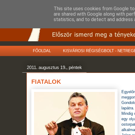
This site uses cookies from Google to 
are shared with Google along with per
statistics, and to detect and address 
FŐOLDAL
KISVÁROSI RÉGISÉGBOLT - NETREG
2011. augusztus 19., péntek
FIATALOK
Egyelőr
meggond
Gondolo
lapátra.
Mindig 
egy oly
ostorpa
alkalma