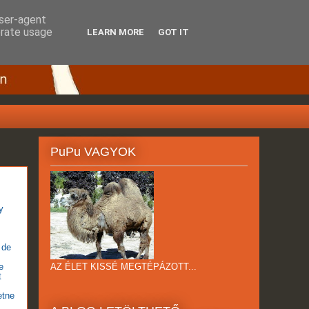
user-agent
erate usage
LEARN MORE
GOT IT
PuPu VAGYOK
y
 de
AZ ÉLET KISSÉ MEGTÉPÁZOTT...
e
t
etne