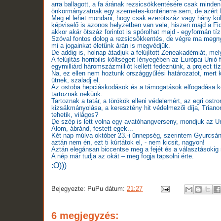
arra ballagott, a fa árának rezsicsökkentésére csak minden
önkormányzatnak egy szemetes-konténerre sem, de azért Ma
Meg el lehet mondani, hogy csak ezerötszáz vagy hány köb
képviselő is azonos helyzetben van vele, hiszen majd a F
akkor akár ötszáz forintot is spórolhat majd - egyformán tí
Szóval fontos dolog a rezsicsökkentés, de végre ma megnyu
mi a jogainkat életünk árán is megvédjük.
De addig is, holnap átadjuk a felújított Zeneakadémiát, me
A felújítás horribilis költségeit lényegében az Európai Unió 
egymilliárd háromszázmilliót kellett fedeznünk, a project tí
Na, ez ellen nem hoztunk országgyűlési határozatot, mert 
ütnek, szaladj el.
Az ostoba hepciáskodások és a támogatások elfogadása kö
tartoznak nekünk.
Tartoznak a tatár, a törökök elleni védelemért, az egri ost
kizsákmányolása, a keresztény hit védelmezői díja, Tria
tehetik, világos?
De szép is lett volna egy avatóhangverseny, mondjuk az Un
Álom, ábránd, festett egek...
Két nap múlva október 23.-i ünnepség, szerintem Gyurcsány
aztán nem én, ezt ti kúrtátok el, - nem kicsit, nagyon!
Aztán elegánsan biccentse meg a fejét és a választásokig 
A nép már tudja az okát – meg fogja tapsolni érte.
:O)))
Bejegyezte:
PuPu
dátum:
21:27
6 megjegyzés: