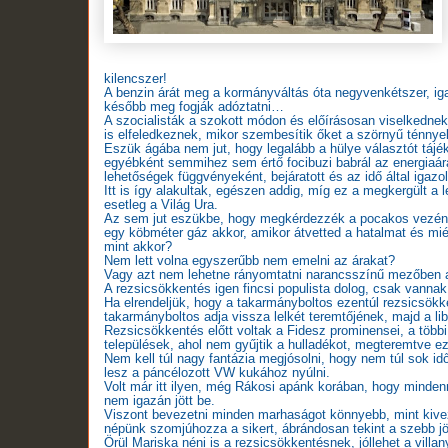
kilencszer!
A benzin árát meg a kormányváltás óta negyvenkétszer, igaz
később meg fogják adóztatni…
A szocialisták a szokott módon és előírásosan viselked
is elfeledkeznek, mikor szembesítik őket a szörnyű ténnyel
Eszük ágába nem jut, hogy legalább a hülye választót táj
egyébként semmihez sem értő focibuzi babrál az energiaára
lehetőségek függvényeként, bejáratott és az idő által igaz
Itt is így alakultak, egészen addig, míg ez a megkergült a
esetleg a Világ Ura.
Az sem jut eszükbe, hogy megkérdezzék a pocakos vezénylő
egy köbméter gáz akkor, amikor átvetted a hatalmat és mi
mint akkor?
Nem lett volna egyszerűbb nem emelni az árakat?
Vagy azt nem lehetne rányomtatni narancsszínű mezőben 
A rezsicsökkentés igen fincsi populista dolog, csak vannak 
Ha elrendeljük, hogy a takarmányboltos ezentúl rezsicsökke
takarmányboltos adja vissza lelkét teremtőjének, majd a lib
Rezsicsökkentés előtt voltak a Fidesz prominensei, a tö
települések, ahol nem gyűjtik a hulladékot, megteremtve ez
Nem kell túl nagy fantázia megjósolni, hogy nem túl sok i
lesz a páncélozott VW kukához nyúlni.
Volt már itt ilyen, még Rákosi apánk korában, hogy mindenne
nem igazán jött be.
Viszont bevezetni minden marhaságot könnyebb, mint kivezet
népünk szomjúhozza a sikert, ábrándosan tekint a szebb jöv
Örül Mariska néni is a rezsicsökkentésnek, jóllehet a villa