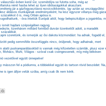
 választási évben kerül sor, szemétdíjra se futotta soha, még az
riska nénit hasba lehet az ilyen idiótaságokkal akasztani.
méterig jár a gázfogyasztásra rezsicsökkentés, így aztán az országgyűlési
idesz áldásos munkájának eredményeként, ha lesz egyszer villanya meg gáza
z százalékot ő is, meg Orbán apósa is.
godhattunk, - óva intettük Európát attól, hogy belepiszkáljon a jogainkba, m
ly ismét hajdani szépségében ragyog.
fedezte, tizenhárom milliárd forintból durván tizenkettőt adott, a maradék
z százalékát.
kapni szeretünk, és ismerjük az ősi dakota közmondást: ha adnak, fogadd el,
zött pedig semmiféle összefüggés nincs, örüljenek, hogy adhatnak, mert
rom alatti puskareparálásokból is vannak még kifizetetlen számlák, plusz ezer 
non, Mohács, Muhi, Világos - szóval csak csengessenek, míg még békésen
ió vezetőivel együtt ünnepelve!
 másszon fel a pódiumra, a többiekkel együtt és tartson rövid beszédet: Na,
ne is igen álljon velük szóba, amíg csak ők nem kérik.