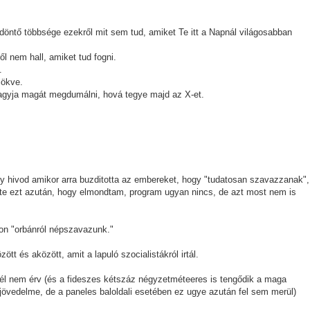
döntő többsége ezekről mit sem tud, amiket Te itt a Napnál világosabban
l nem hall, amiket tud fogni.
.
lökve.
hagyja magát megdumálni, hová tegye majd az X-et.
gy hivod amikor arra buzditotta az embereket, hogy "tudatosan szavazzanak",
 Tette ezt azután, hogy elmondtam, program ugyan nincs, de azt most nem is
on "orbánról népszavazunk."
t és aközött, amit a lapuló szocialistákról irtál.
nél nem érv (és a fideszes kétszáz négyzetméteeres is tengődik a maga
 jövedelme, de a paneles baloldali esetében ez ugye azután fel sem merül)