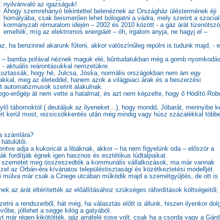
nyilvánvaló az igazságuk!
Ahogy szemrehányó tekintettel belenéznek az Országház üléstermének éji
homályába, csak beismerően lehet bólogatni a vádra, mely szerint a szocial
kormányzati rémuralom idején – 2002 és 2010 között - a gáz árát tizenötszö
emelték, míg az elektromos energiáét – óh, irgalom anyja, ne hagyj el –
, ha benzinnel akarunk fűteni, akkor valószínűleg repülni is tudunk majd, - e
nek – bamba pofával néznek maguk elé, bűntudatukban még a gomb nyomkodás
 - aktuális reárontásukkal nemzetükre.
ékoztassák, hogy hé, Julcsa, Jóska, normális országokban nem ám egy
kkal, meg az életeddel, hanem azok a világpiaci árak és a beszerzési
olt automatizmusok szerint alakulnak.
 lego-erőgép át nem vette a hatalmat, és azt nem képzelte, hogy ő Hódító Robu
 tábornoktól ( deutáljuk az ilyeneket…), hogy mondd, Jóbarát, mennyibe ke
ért kerül most, rezsicsökkentés után még mindig vagy húsz százalékkal többe
a számlára?
hátulütői.
ntve adja a kukoricát a libáknak, akkor – ha nem figyelünk oda – először a
ák fordítják égnek igen hasznos és esztétikus lúdtalpaikat.
bbi szemetet meg összeszedték a kommunális vállalkozások, ma már vannak
zel az Orbán-éra kívánatos településtisztasági és közétkeztetési modelljét.
dő múlva már csak a Cinege utcában működik majd a szemétgyűjtés, de ott is 
k az árát eltérítették az előállításához szükséges ráfordítások költségeitől,
ni a rendszerből, hát még, ha választás előtt is állunk, hiszen ilyenkor dol
őbe, jóllehet a segge kilóg a gatyából.
nyt már régen kikötötték, gáz arrafelé sose volt, csak ha a csorda vagy a Gár