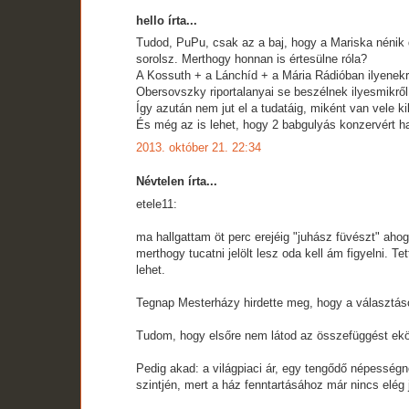
hello írta...
Tudod, PuPu, csak az a baj, hogy a Mariska nénik 
sorolsz. Merthogy honnan is értesülne róla?
A Kossuth + a Lánchíd + a Mária Rádióban ilyenekrő
Obersovszky riportalanyai se beszélnek ilyesmikről
Így azután nem jut el a tudatáig, miként van vele ki
És még az is lehet, hogy 2 babgulyás konzervért 
2013. október 21. 22:34
Névtelen írta...
etele11:
ma hallgattam öt perc erejéig "juhász füvészt" aho
merthogy tucatni jelölt lesz oda kell ám figyelni.
lehet.
Tegnap Mesterházy hirdette meg, hogy a választás
Tudom, hogy elsőre nem látod az összefüggést eközöt
Pedig akad: a világpiaci ár, egy tengődő népesség
szintjén, mert a ház fenntartásához már nincs elég