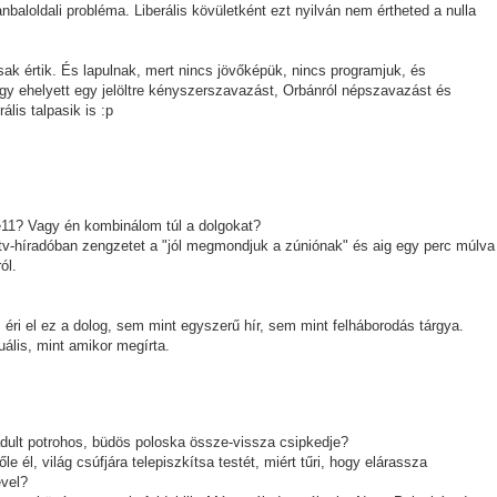
nbaloldali probléma. Liberális kövületként ezt nyilván nem értheted a nulla
sak értik. És lapulnak, mert nincs jövőképük, nincs programjuk, és
ogy ehelyett egy jelöltre kényszerszavazást, Orbánról népszavazást és
ális talpasik is :p
ele11? Vagy én kombinálom túl a dolgokat?
 tv-híradóban zengzetet a "jól megmondjuk a zúniónak" és aig egy perc múlva
ól.
 éri el ez a dolog, sem mint egyszerű hír, sem mint felháborodás tárgya.
ális, mint amikor megírta.
dult potrohos, büdös poloska össze-vissza csipkedje?
e él, világ csúfjára telepiszkítsa testét, miért tűri, hogy elárassza
vel?