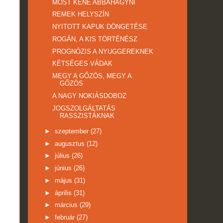
MOST KÉNE ABBAHAGYNI
REMEK HELYSZÍN
NYITOTT KAPUK DÖNGETÉSE
ROGÁN, A KIS TÖRTÉNÉSZ
PROGNÓZIS A NYUGGEREKNEK
KÉTSÉGES VÁDAK
MEGY A GŐZÖS, MEGY A
GŐZÖS
A NAGY NOKIÁSDOBOZ
JOGSZOLGÁLTATÁS
RASSZISTÁKNAK
►
szeptember
(27)
►
augusztus
(12)
►
július
(26)
►
június
(26)
►
május
(31)
►
április
(31)
►
március
(29)
►
február
(27)