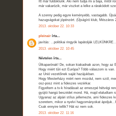
Itt már fuldoklunk. Aki nem tudja mi a baja, mitől r
már vakarózik, már viszket a lelke a rárakódott sze
A szenny pedig egyre keményebb, vastagabb. Újságír
hazugságokat jópénzért. (Újságíró klub, Mészáros 
2013. október 22. 10:33
pleinair
írta...
javítás: ...politikai ringyók lapátolják LELKÜNKRE..
2013. október 22. 10:45
Névtelen írta...
Útkaparónak! De, sokan kiakadnak azon, hogy az E
Hogy miért tűri ezt Európa? Több válaszom is van.
az Unió vezetőinek saját hazájukban.
Hogy Mesterházy miért nem mozdul, nem szól, mert e
osz-posz mint a fideszes vezérkar.
Figyeltem a tv-k híradásait az emeszpé hétvégi r
gyújtó hangú beszédet mond. Há, majd elaludtam ra
Ugyanaz az alpári stílus jellemezte, ami fideszes 
szeretem, mikor a nyelvi hagyományokat ápoljuk..
Csak ennyire tellik? Hát ez nem sok.
2013. október 22. 11:16