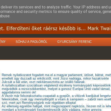
deliver its services and to analyze traffic. Your IP address and 
formance and security metrics to ensure quality of service, gen
abuse.
ÉNY
SÓHAJ A PADLÓRÓL
GYURCSÁNY FERENC
Remek nyilatkozatot fogadott ma el a magyar parlament, ütőset, bátrat, mel
emellett úgy duzzadt az erkölcstől, mint Józsi nadrágja, mikor hazakísérte
Julcsát a bál után, oszt nekitámasztotta az istálló falának.
A nyilatkozatban szociálisan végtelenül érzékeny kormánypárti képviselőink
megvédték a rezsicsökkentést, melyet a gonosz Európai Unió vadul támad,
aggodalomra semmi ok!
A Vezér már felsorakoztatta csapatait a gyepűn, a vitézek kardjukat lengetv
felesküdtek, csak úgy mennydörgött a vitam & sanquiem – zabról nem eset
szó, mert azt Reménységünk már régebben ellopta!
Az ellenség egyelőre hallgat, mint megszeppent napközis, hiszen mit is leh
mondani a kormánypárti kezdeményezők ütős vádjaira, mikor annyira