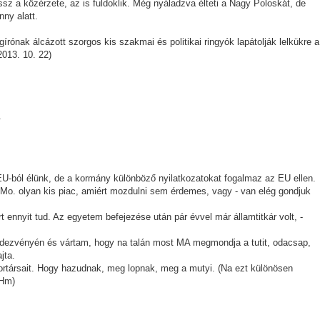
ossz a közérzete, az is fuldoklik. Még nyáladzva élteti a Nagy Poloskát, de
nny alatt.
ónak álcázott szorgos kis szakmai és politikai ringyók lapátolják lelkükre a
2013. 10. 22)
.
U-ból élünk, de a kormány különböző nyilatkozatokat fogalmaz az EU ellen.
 Mo. olyan kis piac, amiért mozdulni sem érdemes, vagy - van elég gondjuk
nnyit tud. Az egyetem befejezése után pár évvel már államtitkár volt, -
endezvényén és vártam, hogy na talán most MA megmondja a tutit, odacsap,
jta.
kortársait. Hogy hazudnak, meg lopnak, meg a mutyi. (Na ezt különösen
.Hm)