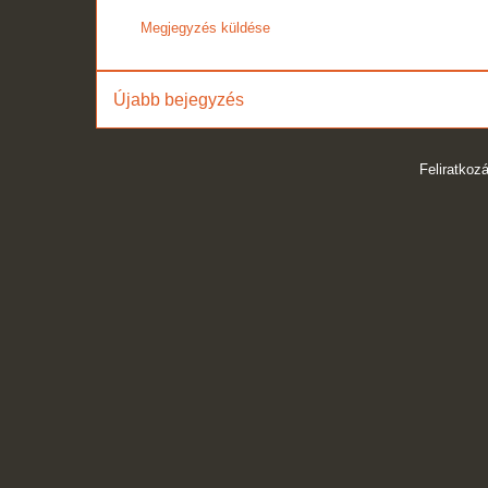
Megjegyzés küldése
Újabb bejegyzés
Feliratkoz