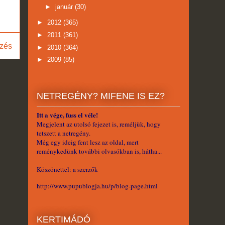
►
január
(30)
►
2012
(365)
►
2011
(361)
zés
►
2010
(364)
►
2009
(85)
NETREGÉNY? MIFENE IS EZ?
Itt a vége, fuss el véle!
Megjelent az utolsó fejezet is, reméljük, hogy
tetszett a netregény.
Még egy ideig fent lesz az oldal, mert
reménykedünk további olvasókban is, hátha...
Köszönettel: a szerzők
http://www.pupublogja.hu/p/blog-page.html
KERTIMÁDÓ