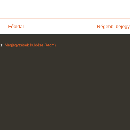
Főoldal
Régebbi bejegy
ás:
Megjegyzések küldése (Atom)