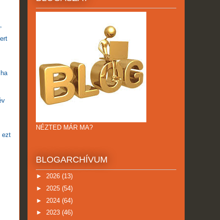
,
ert
 ha
év
NÉZTED MÁR MA?
 ezt
BLOGARCHÍVUM
►
2026
(13)
►
2025
(54)
►
2024
(64)
►
2023
(46)