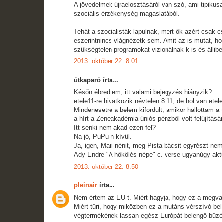
A jövedelmek újraelosztásáról van szó, ami tipikusa
szociális érzékenység magaslatából.
Tehát a szocialisták lapulnak, mert ők azért csak-c
eszerintnincs vlágnézetk sem. Amit az is mutat, h
szükségtelen programokat vizionálnak k is és álliber
2013. október 22. 8:01
útkaparó írta...
Későn ébredtem, itt valami bejegyzés hiányzik?
etele11-re hivatkozik névtelen 8:11, de hol van et
Mindenesetre a belem kifordult, amikor hallottam a
a hírt a Zeneakadémia úniós pénzből volt felújításár
Itt senki nem akad ezen fel?
Na jó, PuPu-n kívül.
Ja, igen, Mari nénit, meg Pista bácsit egyrészt nem
Ady Endre "A hőkölés népe" c. verse ugyanúgy aktu
2013. október 22. 8:50
pleinair
írta...
Nem értem az EU-t. Miért hagyja, hogy ez a megva
Miért tűri, hogy miközben ez a mutáns vérszívó belől
végtermékének lassan egész Európát belengő bűzé