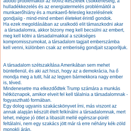
adódó problémáktól az ivóvíz-készletek csökkenéséig, a
hulladékkezelés és az energiatermelés problémáitól a
munkaerőhiány és a munkaerő-felesleg kezelésének
gondjaiig - mind-mind emberi életeket érintő gondok.
Ha ezek megoldásában
az uralkodó elit
támaszkodni akar
a társadalomra, akkor bizony meg kell becsülni az embert,
meg kell kötni a társadalmakkal a szükséges
kompromisszumokat, a társadalom tagjait emberszámba
kell venni, különben csak az emberiség gondjait szaporítjuk.
A társadalom szétszakítása Amerikában sem mehet
büntetlenül, és aki azt hiszi, hogy az a demokrácia, ha ő
mondja meg a tutit, hát az legyen bármekkora nagy ember
is, téved.
Mindenesetre ma elkezdődtek Trump számára a munkás
hétköznapok, amikor elveit fel kell tálalnia a társadalomnak -
fogyasztható formában.
Egy dolog ugyanis szakácskönyvet írni, más viszont az
annak alapján készült ételt felkínálni a társadalomnak, mert
lehet, mégse jó ötlet a libasült mellé egérszar-pürét
feltálalni, nem egy szakács jött már rá erre néhány kék-zöld
monokli árán.