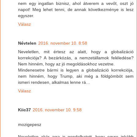
nem egy ingatlan biznisz, ahol átverem a vevőt, oszt jó
napot! Meg lehet tenni, de annak következménye is lesz
egyszer.
Válasz
Névtelen
2016. november 10. 8:58
Neveletlen, mit értesz az alatt, hogy a globalizáció
korrekciója? A bezárkózás, a nemzetállamok feléledése?
Nem hinném, hogy az jó megoldásokhoz vezetne.
Mindenesetre bármi is legyen a globalizáció korrekciója,
nem hinném, hogy Trump, aki még a földgömböt sem
ismeri rendesen, alkalmas lenne rá…
Válasz
Kiic37
2016. november 10. 9:58
mozigepesz
Neveletlen akár arra is gondolhatott, hogy egyre inkább