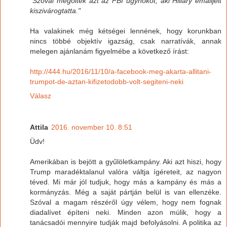
"Szóval megölték azt az FBI ügynököt, aki Hillary emailjeit
kiszivárogtatta."
Ha valakinek még kétségei lennének, hogy korunkban
nincs többé objektív igazság, csak narratívák, annak
melegen ajánlanám figyelmébe a következő írást:
http://444.hu/2016/11/10/a-facebook-meg-akarta-allitani-
trumpot-de-aztan-kifizetodobb-volt-segiteni-neki
Válasz
Attila
2016. november 10. 8:51
Üdv!
Amerikában is bejött a gyűlöletkampány. Aki azt hiszi, hogy
Trump maradéktalanul valóra váltja ígéreteit, az nagyon
téved. Mi már jól tudjuk, hogy más a kampány és más a
kormányzás. Még a saját pártján belül is van ellenzéke.
Szóval a magam részéről úgy vélem, hogy nem fognak
diadalívet építeni neki. Minden azon múlik, hogy a
tanácsadói mennyire tudják majd befolyásolni. A politika az