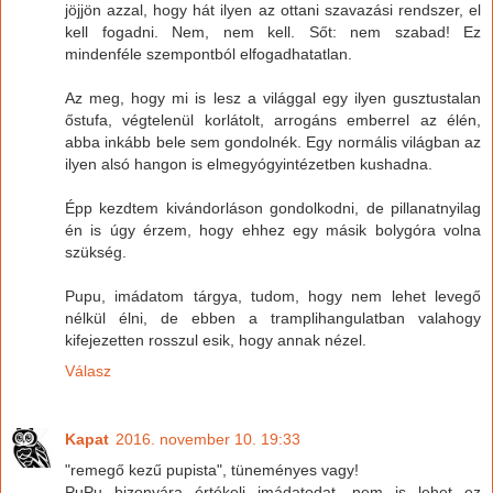
jöjjön azzal, hogy hát ilyen az ottani szavazási rendszer, el
kell fogadni. Nem, nem kell. Sőt: nem szabad! Ez
mindenféle szempontból elfogadhatatlan.
Az meg, hogy mi is lesz a világgal egy ilyen gusztustalan
őstufa, végtelenül korlátolt, arrogáns emberrel az élén,
abba inkább bele sem gondolnék. Egy normális világban az
ilyen alsó hangon is elmegyógyintézetben kushadna.
Épp kezdtem kivándorláson gondolkodni, de pillanatnyilag
én is úgy érzem, hogy ehhez egy másik bolygóra volna
szükség.
Pupu, imádatom tárgya, tudom, hogy nem lehet levegő
nélkül élni, de ebben a tramplihangulatban valahogy
kifejezetten rosszul esik, hogy annak nézel.
Válasz
Kapat
2016. november 10. 19:33
"remegő kezű pupista", tüneményes vagy!
PuPu bizonyára értékeli imádatodat, nem is lehet ez