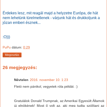
Érdekes lesz, mit reagál majd a helyzetre Európa, de hát
nem lehetünk türelmetlenek - várjunk hát és drukkoljunk a
józan emberi észnek...
:O)))
PuPu
dátum:
0:29
Megosztás
26 megjegyzés:
Névtelen
2016. november 10. 1:23
Fletó nem pánikol, vegyetek róla példát. :)
Gratulálok Donald Trumpnak, az Amerikai Egyesült Államok
új elnökének! Most ő volt az, aki meg tudta szólítani az