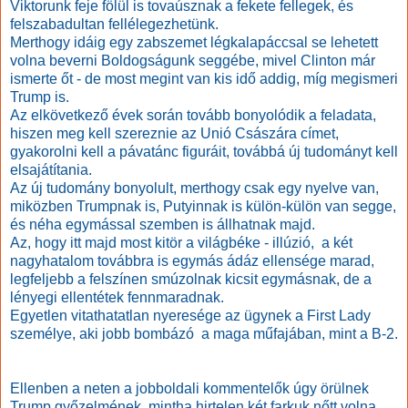
Viktorunk feje fölül is tovaúsznak a fekete fellegek, és
felszabadultan fellélegezhetünk.
Merthogy idáig egy zabszemet légkalapáccsal se lehetett
volna beverni Boldogságunk seggébe, mivel Clinton már
ismerte őt - de most megint van kis idő addig, míg megismeri
Trump is.
Az elkövetkező évek során tovább bonyolódik a feladata,
hiszen meg kell szereznie az Unió Császára címet,
gyakorolni kell a pávatánc figuráit, továbbá új tudományt kell
elsajátítania.
Az új tudomány bonyolult, merthogy csak egy nyelve van,
miközben Trumpnak is, Putyinnak is külön-külön van segge,
és néha egymással szemben is állhatnak majd.
Az, hogy itt majd most kitör a világbéke - illúzió, a két
nagyhatalom továbbra is egymás ádáz ellensége marad,
legfeljebb a felszínen smúzolnak kicsit egymásnak, de a
lényegi ellentétek fennmaradnak.
Egyetlen vitathatatlan nyeresége az ügynek a First Lady
személye, aki jobb bombázó a maga műfajában, mint a B-2.
Ellenben a neten a jobboldali kommentelők úgy örülnek
Trump győzelmének, mintha hirtelen két farkuk nőtt volna,