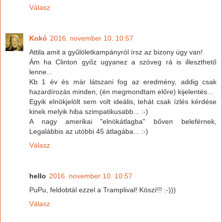
Válasz
Kokó
2016. november 10. 10:57
Attila amit a gyűlöletkampányról írsz az bizony úgy van!
Ám ha Clinton győz ugyanez a szöveg rá is illeszthető
lenne...
Kb 1 év és már látszani fog az eredmény, addig csak
hazardírozás minden, (én megmondtam előre) kijelentés...
Egyik elnökjelölt sem volt ideális, tehát csak ízlés kérdése
kinek melyik hiba szimpatikusabb... :-)
A nagy amerikai "elnökátlagba" bőven beleférnek,
Legalábbis az utóbbi 45 átlagába... :-)
Válasz
hello
2016. november 10. 10:57
PuPu, feldobtál ezzel a Tramplival! Köszi!!! :-)))
Válasz