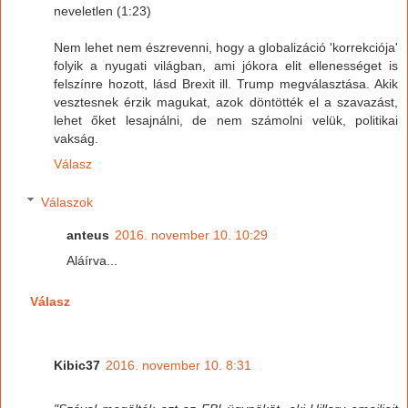
neveletlen (1:23)
Nem lehet nem észrevenni, hogy a globalizáció 'korrekciója'
folyik a nyugati világban, ami jókora elit ellenességet is
felszínre hozott, lásd Brexit ill. Trump megválasztása. Akik
vesztesnek érzik magukat, azok döntötték el a szavazást,
lehet őket lesajnálni, de nem számolni velük, politikai
vakság.
Válasz
Válaszok
anteus
2016. november 10. 10:29
Aláírva...
Válasz
Kibic37
2016. november 10. 8:31