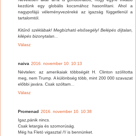
kezdünk egy globális kocsmához hasonlítani. Ahol a
nagypofájú véleményvezéreké az igazság függetlenül a
tartalomtól.
Kitűnő széklábak! Megbízható elsősegély! Belépés díjtalan,
kilépés bizonytalan...
Válasz
naiva
2016. november 10. 10:13
Névtelen: az amerikaiak többségét H. Clinton szólította
meg, nem Trump. A különbség több, mint 200 000 szavazat
előbbi javára. Csak szóltam...
Válasz
Promenad
2016. november 10. 10:38
Igaz,pánik nincs.
Csak letargia és szomorúság.
Még ha Fletó vigasztal /!/ is bennünket.