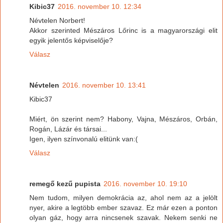
Kibic37
2016. november 10. 12:34
Névtelen Norbert!
Akkor szerinted Mészáros Lőrinc is a magyarországi elit
egyik jelentős képviselője?
Válasz
Névtelen
2016. november 10. 13:41
Kibic37
Miért, ön szerint nem? Habony, Vajna, Mészáros, Orbán,
Rogán, Lázár és társai...
Igen, ilyen színvonalú elitünk van:(
Válasz
remegő kezű pupista
2016. november 10. 19:10
Nem tudom, milyen demokrácia az, ahol nem az a jelölt
nyer, akire a legtöbb ember szavaz. Ez már ezen a ponton
olyan gáz, hogy arra nincsenek szavak. Nekem senki ne