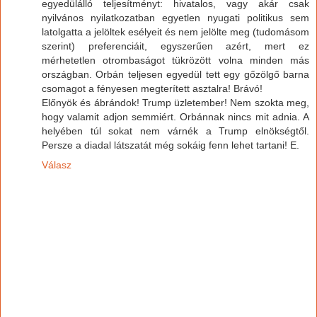
egyedülálló teljesítményt: hivatalos, vagy akár csak
nyilvános nyilatkozatban egyetlen nyugati politikus sem
latolgatta a jelöltek esélyeit és nem jelölte meg (tudomásom
szerint) preferenciáit, egyszerűen azért, mert ez
mérhetetlen otrombaságot tükrözött volna minden más
országban. Orbán teljesen egyedül tett egy gőzölgő barna
csomagot a fényesen megterített asztalra! Brávó!
Előnyök és ábrándok! Trump üzletember! Nem szokta meg,
hogy valamit adjon semmiért. Orbánnak nincs mit adnia. A
helyében túl sokat nem várnék a Trump elnökségtől.
Persze a diadal látszatát még sokáig fenn lehet tartani! E.
Válasz