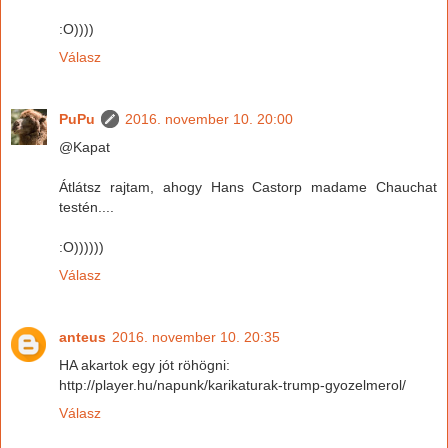
:O))))
Válasz
PuPu
2016. november 10. 20:00
@Kapat
Átlátsz rajtam, ahogy Hans Castorp madame Chauchat
testén....
:O))))))
Válasz
anteus
2016. november 10. 20:35
HA akartok egy jót röhögni:
http://player.hu/napunk/karikaturak-trump-gyozelmerol/
Válasz