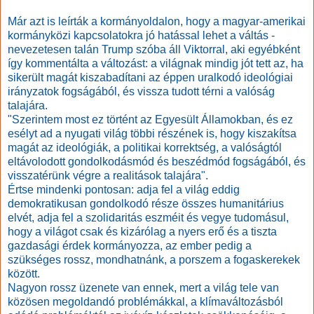
Már azt is leírták a kormányoldalon, hogy a magyar-amerikai
kormányközi kapcsolatokra jó hatással lehet a váltás -
nevezetesen talán Trump szóba áll Viktorral, aki egyébként
így kommentálta a változást:
a világnak mindig jót tett az, ha
sikerült magát kiszabadítani az éppen uralkodó ideológiai
irányzatok fogságából, és vissza tudott térni a valóság
talajára.
"Szerintem most ez történt az Egyesült Államokban, és ez
esélyt ad a nyugati világ többi részének is, hogy kiszakítsa
magát az ideológiák,
a politikai korrektség, a valóságtól
eltávolodott gondolkodásmód és beszédmód fogságából, és
visszatérünk végre a realitások talajára".
Értse mindenki pontosan: adja fel a világ eddig
demokratikusan gondolkodó része összes humanitárius
elvét, adja fel a szolidaritás eszméit és vegye tudomásul,
hogy a világot csak és kizárólag a nyers erő és a tiszta
gazdasági érdek kormányozza, az ember pedig a
szükséges rossz, mondhatnánk, a porszem a fogaskerekek
között.
Nagyon rossz üzenete van ennek, mert a világ tele van
közösen megoldandó problémákkal, a klímaváltozásból