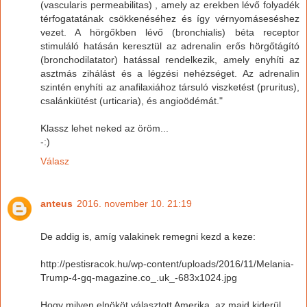
(vascularis permeabilitas) , amely az erekben lévő folyadék
térfogatatának csökkenéséhez és így vérnyomáseséshez
vezet. A hörgőkben lévő (bronchialis) béta receptor
stimuláló hatásán keresztül az adrenalin erős hörgőtágító
(bronchodilatator) hatással rendelkezik, amely enyhíti az
asztmás zihálást és a légzési nehézséget. Az adrenalin
szintén enyhíti az anafilaxiához társuló viszketést (pruritus),
csalánkiütést (urticaria), és angioödémát."
Klassz lehet neked az öröm...
-:)
Válasz
anteus
2016. november 10. 21:19
De addig is, amíg valakinek remegni kezd a keze:
http://pestisracok.hu/wp-content/uploads/2016/11/Melania-
Trump-4-gq-magazine.co_.uk_-683x1024.jpg
Hogy milyen elnököt választott Amerika, az majd kiderül.