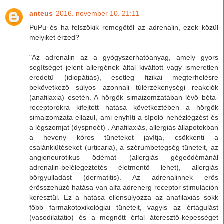
anteus
2016. november 10. 21:11
PuPu és ha felszökik remegőtől az adrenalin, ezek közül
melyiket érzed?
"Az adrenalin az a gyógyszerhatóanyag, amely gyors
segítséget jelent allergének által kiváltott vagy ismeretlen
eredetű (idiopátiás), esetleg fizikai megterhelésre
bekövetkező súlyos azonnali túlérzékenységi reakciók
(anafilaxia) esetén. A hörgők simaizomzatában lévő béta-
receptorokra kifejtett hatása következtében a hörgők
simaizomzata ellazul, ami enyhíti a sípoló nehézlégzést és
a légszomjat (dyspnoét) . Anafilaxiás, allergiás állapotokban
a heveny kóros tüneteket javítja, csökkenti a
csalánkiütéseket (urticaria), a szérumbetegség tüneteit, az
angioneurotikus ödémát (allergiás gégeödémánál
adrenalin-belélegeztetés életmentő lehet), allergiás
bőrgyulladást (dermatitis). Az adrenalinnek erős
érösszehúzó hatása van alfa adrenerg receptor stimuláción
keresztül. Ez a hatása ellensúlyozza az anafilaxiás sokk
főbb farmakotoxikológiai tüneteit, vagyis az értágulást
(vasodilatatio) és a megnőtt érfal áteresztő-képességet