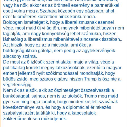
vagy ha nők, akkor ez az örömteli esemény a partnerükkel
esett volna meg a Szahara közepén egy oázisban, ahol
ezer kilométeres körzetben nincs konkurencia.
Boldogan ismételgetik, hogy a liberalizmusnak ezennel
vége, most majd új világ jön, melynek mibenlétét ugyan nem
taglalják, ami nagy könnyebbség lehet számukra, hiszen
láthatólag a liberalizmus mibenlétével sincsenek tisztában,.
Azt hiszik, hogy ez az a micsoda, ami őket a
boldogságukban gátolja, nem pedig az agytekervényeik
alacsony száma.
De most az ő ízlésük szerint alakul majd a világ, vége a
politikailag korrekt megnyilatkozásoknak, ezentúl a magyar
embert jellemző nyílt szókimondással mondhatják, hogy
büdös zsidó, meg szaros cigány, hiszen Trump is őszinte a
végtelenségig.
Nem ők az elsők, akik az őszinteséget összetévesztik a
bunkósággal, sajnos, nem is az utolsók, Trump meg majd
gyorsan meg fogja tanulni, hogy minden kiejtett szavának
következménye van, és hogy a diplomáciai érintkezés
szabályait azért találták ki, hogy a kapcsolatok
zökkenőmentesen működjenek.