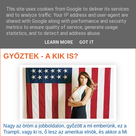
This site uses cookies from Google to deliver its services
and to analyze traffic. Your IP address and user-agent are
shared with Google along with performance and security
metrics to ensure quality of service, generate usage
statistics, and to detect and address abuse.
▼
LEARN MORE
GOT IT
2016. november 10., csütörtök
GYŐZTEK - A KIK IS?
Nagy az öröm a jobboldalon, győzött a mi emberünk, ez a
Trampli, vagy ki is, ő lesz az amerikai elnök, és akkor a Mi