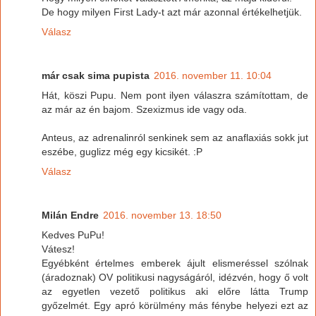
De hogy milyen First Lady-t azt már azonnal értékelhetjük.
Válasz
már csak sima pupista
2016. november 11. 10:04
Hát, köszi Pupu. Nem pont ilyen válaszra számítottam, de
az már az én bajom. Szexizmus ide vagy oda.
Anteus, az adrenalinról senkinek sem az anaflaxiás sokk jut
eszébe, guglizz még egy kicsikét. :P
Válasz
Milán Endre
2016. november 13. 18:50
Kedves PuPu!
Vátesz!
Egyébként értelmes emberek ájult elismeréssel szólnak
(áradoznak) OV politikusi nagyságáról, idézvén, hogy ő volt
az egyetlen vezető politikus aki előre látta Trump
győzelmét. Egy apró körülmény más fénybe helyezi ezt az