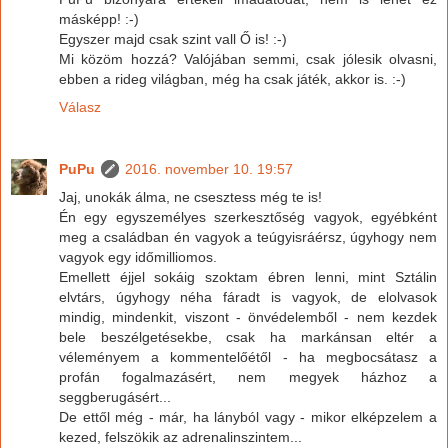
másképp! :-)
Egyszer majd csak szint vall Ő is! :-)
Mi közöm hozzá? Valójában semmi, csak jólesik olvasni,
ebben a rideg világban, még ha csak játék, akkor is. :-)
Válasz
PuPu
2016. november 10. 19:57
Jaj, unokák álma, ne csesztess még te is!
Én egy egyszemélyes szerkesztőség vagyok, egyébként
meg a családban én vagyok a teúgyisráérsz, úgyhogy nem
vagyok egy időmilliomos.
Emellett éjjel sokáig szoktam ébren lenni, mint Sztálin
elvtárs, úgyhogy néha fáradt is vagyok, de elolvasok
mindig, mindenkit, viszont - önvédelemből - nem kezdek
bele beszélgetésekbe, csak ha markánsan eltér a
véleményem a kommentelőétől - ha megbocsátasz a
profán fogalmazásért, nem megyek házhoz a
seggberugásért...
De ettől még - már, ha lányból vagy - mikor elképzelem a
kezed, felszökik az adrenalinszintem...