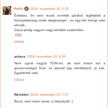
PuPu
2016. november 10. 2:32
Érdekes, én nem érzek errefelé pánikot, legfeljebb a
bizonytalanság miatti idegességet - ez egy-két hónap után
elmúlik...
Gazsi pedig nagyon nagy elméleti szakember...
:O)))
Válasz
anteus
2016. november 10. 6:35
Nem ugrok nagyot TGM-ért, de nem értem ezt a
gunyorosságot Teve: ez speciel egy mértéktartó, jó írás.
Egyetértek vele.
Válasz
Névtelen
2016. november 10. 7:07
Bocsi, nem írtam nevet, a hétszázát! :(