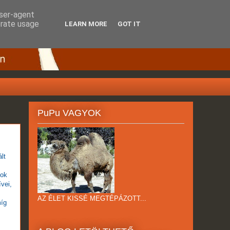
user-agent
erate usage
LEARN MORE
GOT IT
PuPu VAGYOK
lt
cok
vei,
AZ ÉLET KISSÉ MEGTÉPÁZOTT...
míg