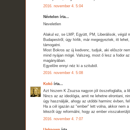
2016. november 4. 5:04
Névtelen írta...
Neveletlen
Alakul ez, se LMP, Együtt, PM, Liberálisok, végül
Budapestről, úgy hírlik, már megegyeztek, itt lehet
támogatni.
Most Bokros az új kedvenc, tudjuk, aki először ne
mind nyájan mögé. Valszeg, most ő lesz a fodor az
magányában.
Egyelőre ennyi néz ki a szituból.
2016. november 4. 5:08
Kokó
írta...
Azt hiszem K Zsuzsa nagyon jól összefoglalta, a lib
Nincs az az ideológia, amit ne lehetne elrontani, nin
úgy használják, ahogy az utóbbi harminc évben, fel
Ha a cél igazán az "ember" lett volna, akkor nem a
létezőt úgy reformálni, hogy az ember visszakerüljö
2016. november 4. 7:07
Unknown
írta...