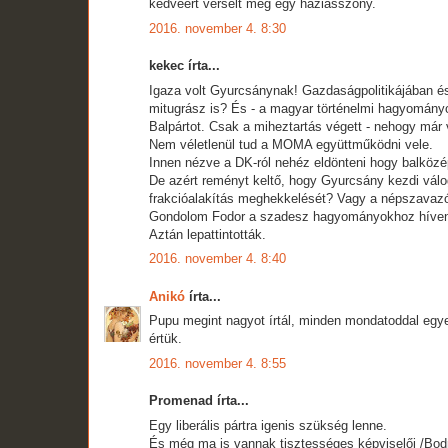
kedvéért verselt meg egy háziasszony.
2016. november 4. 8:30
kekec írta...
Igaza volt Gyurcsánynak! Gazdaságpolitikájában és
mitugrász is? És - a magyar történelmi hagyományokho
Balpártot. Csak a miheztartás végett - nehogy már v
Nem véletlenül tud a MOMA együttműködni vele.
Innen nézve a DK-ról nehéz eldönteni hogy balköz
De azért reményt keltő, hogy Gyurcsány kezdi válo
frakcióalakítás meghekkelését? Vagy a népszavaz
Gondolom Fodor a szadesz hagyományokhoz híven a
Aztán lepattintották.
2016. november 4. 8:40
Anikó
írta...
Pupu megint nagyot írtál, minden mondatoddal egyeté
értük.
2016. november 4. 8:55
Promenad írta...
Egy liberális pártra igenis szükség lenne.
És még ma is vannak tisztességes képviselői /Bodn