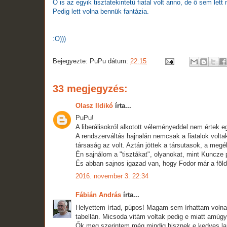
Ő is az egyik tisztatekintetű fiatal volt anno, de ő sem lett
Pedig lett volna bennük fantázia.
:O)))
Bejegyezte:
PuPu
dátum:
22:15
33 megjegyzés:
Olasz Ildikó
írta...
PuPu!
A liberálisokról alkotott véleményeddel nem értek 
A rendszerváltás hajnalán nemcsak a fiatalok volt
társaság az volt. Aztán jöttek a társutasok, a meg
Én sajnálom a "tisztákat", olyanokat, mint Kuncze p
És abban sajnos igazad van, hogy Fodor már a földs
2016. november 3. 22:34
Fábián András
írta...
Helyettem írtad, púpos! Magam sem írhattam volna l
tabellán. Micsoda vitám voltak pedig e miatt amúgy
Ők meg szerintem még mindig hisznek e kedves la