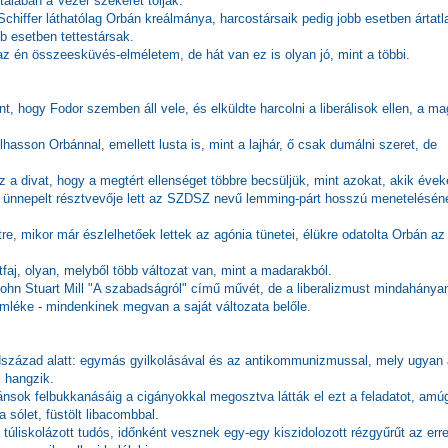
talában a Vezér szekerét tolják.
Schiffer láthatólag Orbán kreálmánya, harcostársaik pedig jobb esetben ártatl
b esetben tettestársak.
z én összeesküvés-elméletem, de hát van ez is olyan jó, mint a többi.
, hogy Fodor szemben áll vele, és elküldte harcolni a liberálisok ellen, a m
asson Orbánnal, emellett lusta is, mint a lajhár, ő csak dumálni szeret, de
 a divat, hogy a megtért ellenséget többre becsüljük, mint azokat, akik éve
san ünnepelt résztvevője lett az SZDSZ nevű lemming-párt hosszú menetelésén
tre, mikor már észlelhetőek lettek az agónia tünetei, élükre odatolta Orbán az
latfaj, olyan, melyből több változat van, mint a madarakból.
ohn Stuart Mill "A szabadságról" című művét, de a liberalizmust mindahánya
emléke - mindenkinek megvan a saját változata belőle.
gyedszázad alatt: egymás gyilkolásával és az antikommunizmussal, mely ugyan
l hangzik.
ánsok felbukkanásáig a cigányokkal megosztva látták el ezt a feladatot, amú
sólet, füstölt libacombbal.
 túliskolázott tudós, időnként vesznek egy-egy kiszidolozott rézgyűrűt az err