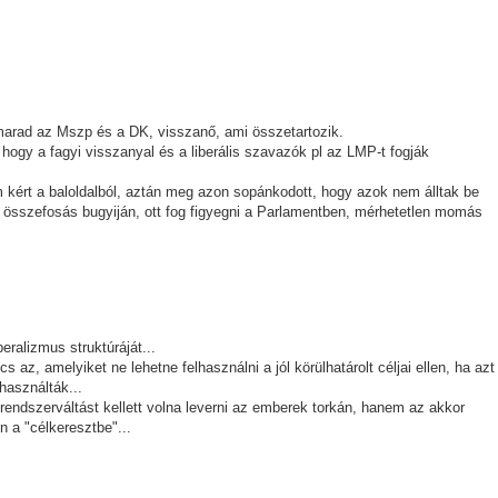
 marad az Mszp és a DK, visszanő, ami összetartozik.
, hogy a fagyi visszanyal és a liberális szavazók pl az LMP-t fogják
m kért a baloldalból, aztán meg azon sopánkodott, hogy azok nem álltak be
 összefosás bugyiján, ott fog figyegni a Parlamentben, mérhetetlen momás
eralizmus struktúráját...
cs az, amelyiket ne lehetne felhasználni a jól körülhatárolt céljai ellen, ha azt
használták...
 rendszerváltást kellett volna leverni az emberek torkán, hanem az akkor
n a "célkeresztbe"...