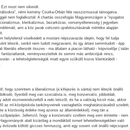
 Ezt most nem sikerült.
berálisokra", némi kemény Csurka-Orbán féle rasszizmussal támogatva.
yeggel nem foglalkoztál: A chartás osszefogás Magyarországon a "nyugatos
nacionalizmus, klerikalizmus, bezarkózas, versenyellenesség ) jegyeben
problémáit, ami a köz javak celszerü ujrafelosztásának mértéke alapján
it.
em helytelenül viselkedett a mostani népszavazás idején, hogy fel tudja
nt létezik, senkit nem tudott megzavarni, és igy ártani semmtudott - épp
i liberális ellenzék összes - ma általam a piacon látható - képviselője ( talán
kik fantáziatlanok, reményvesztettek és semmi más ambiciójuk nincs,
orán - a tehetségtelenségúk miatt egyre szűkülő kozos klientúrából -
.
ogy szerintem a liberalizmus (a kifejezés is sánta) nem létezik önálló
olkodó. Ilyenből meg van szocialista is, meg konzervatív, jobboldali,
egy adott eszmerendszerből a neki tetszőt, és ha a valóság kicsit más, akkor
nyfő az ml-középiskola tankönyveinek vastagbetűs meghatározásaiból szedett,
rinte a közösség érdeke meg azonos az államérdekkel), meg tán a
sszőparipáin. Jellemző, hogy a konzervatív szellem meg sem érintette - nem
agyományok alatt kizárólag a mondákból ismert lehetetlenségekben való
ány évtizede költött giccses himnuszig, amit egy sosem volt önálló népcsoport