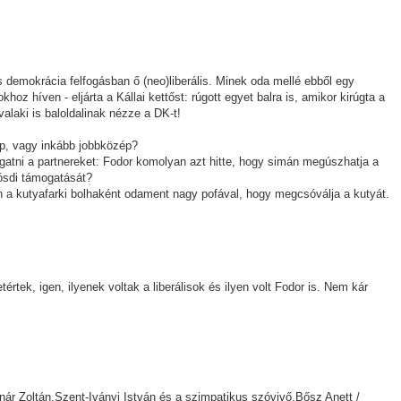
 demokrácia felfogásban ő (neo)liberális. Minek oda mellé ebből egy
z híven - eljárta a Kállai kettőst: rúgott egyet balra is, amikor kirúgta a
alaki is baloldalinak nézze a DK-t!
ép, vagy inkább jobbközép?
gatni a partnereket: Fodor komolyan azt hitte, hogy simán megúszhatja a
ósdi támogatását?
 kutyafarki bolhaként odament nagy pofával, hogy megcsóválja a kutyát.
rtek, igen, ilyenek voltak a liberálisok és ilyen volt Fodor is. Nem kár
ár Zoltán,Szent-Iványi István és a szimpatikus szóvivő,Bősz Anett /