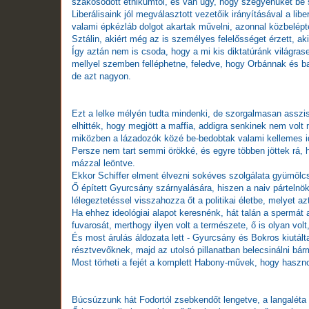
szakosodott etnikumtól, és van úgy, hogy szégyenüket be s
Liberálisaink jól megválasztott vezetőik irányításával a lib
valami épkézláb dolgot akartak művelni, azonnal közbelép
Sztálin, akiért még az is személyes felelősséget érzett, ak
Így aztán nem is csoda, hogy a mi kis diktatúránk világras
mellyel szemben felléphetne, feledve, hogy Orbánnak és ba
de azt nagyon.
Ezt a lelke mélyén tudta mindenki, de szorgalmasan asszisz
elhitték, hogy megjött a maffia, addigra senkinek nem volt 
miközben a lázadozók közé be-bedobtak valami kellemes i
Persze nem tart semmi örökké, és egyre többen jöttek rá, h
mázzal leöntve.
Ekkor Schiffer elment élvezni sokéves szolgálata gyümölcs
Ő épített Gyurcsány szárnyalására, hiszen a naiv pártelnökn
lélegeztetéssel visszahozza őt a politikai életbe, melyet az
Ha ehhez ideológiai alapot keresnénk, hát talán a spermát 
fuvarosát, merthogy ilyen volt a természete, ő is olyan volt
És most árulás áldozata lett - Gyurcsány és Bokros kiutált
résztvevőknek, majd az utolsó pillanatban belecsinálni b
Most törheti a fejét a komplett Habony-művek, hogy haszn
Búcsúzzunk hát Fodortól zsebkendőt lengetve, a langaléta 