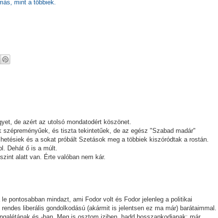
 más, mint a többiek.
egyet, de azért az utolsó mondatodért köszönet.
ak szépreményűek, és tiszta tekintetűek, de az egész "Szabad madár"
élhetésiek és a sokat próbált Szetások meg a többiek kiszóródtak a rostán.
l. Dehát ő is a múlt.
zint alatt van. Érte valóban nem kár.
e pontosabban mindazt, ami Fodor volt és Fodor jelenleg a politikai
 rendes liberális gondolkodású (akármit is jelentsen ez ma már) barátaimmal.
ngalétának és -ban. Meg is osztom iziben, hadd bosszankodjanak: már