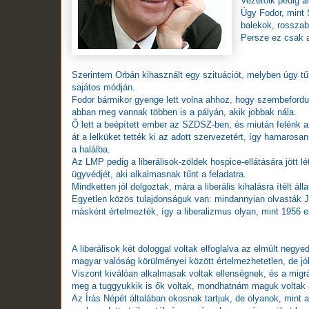
Vezetőik pedig ál
Úgy Fodor, mint 
balekok, rosszab
Persze ez csak a
Szerintem Orbán kihasznált egy szituációt, melyben úgy tűnt
sajátos módján.
Fodor bármikor gyenge lett volna ahhoz, hogy szembefordulh
abban meg vannak többen is a pályán, akik jobbak nála.
Ő lett a beépített ember az SZDSZ-ben, és miután felénk az
át a lelküket tették ki az adott szervezetért, így hamaro
a halálba.
Az LMP pedig a liberálisok-zöldek hospice-ellátására jött lé
ügyvédjét, aki alkalmasnak tűnt a feladatra.
Mindketten jól dolgoztak, mára a liberális kihalásra ítélt ál
Egyetlen közös tulajdonságuk van: mindannyian olvasták J
másként értelmezték, így a liberalizmus olyan, mint 1956 
A liberálisok két dologgal voltak elfoglalva az elmúlt ne
magyar valóság körülményei között értelmezhetetlen, de jó
Viszont kiválóan alkalmasak voltak ellenségnek, és a migr
meg a tuggyukkik is ők voltak, mondhatnám maguk voltak a 
Az Írás Népét általában okosnak tartjuk, de olyanok, mint a