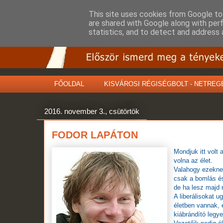
This site uses cookies from Google to 
are shared with Google along with per
statistics, and to detect and address 
FŐOLDAL
KISVÁROSI RÉGISÉGBOLT - NETREG
2016. november 3., csütörtök
FODOR LAPÁTON
Mondjuk itt volt 
volna az élet.
Valahogy ezeknek
csak a bomlás és
de ha lesz majd 
A liberálisokat u
életben vannak, 
kiábrándító legye