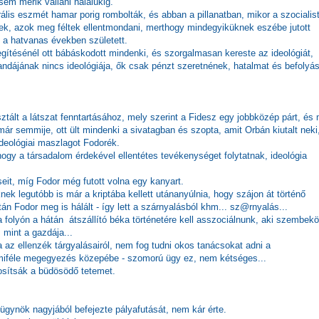
em merik vallani halálukig.
erális eszmét hamar porig rombolták, és abban a pillanatban, mikor a szocialis
tek, azok meg féltek ellentmondani, merthogy mindegyiküknek eszébe jutott
i a hatvanas években született.
egítésénél ott bábáskodott mindenki, és szorgalmasan kereste az ideológiát,
ndájának nincs ideológiája, ők csak pénzt szeretnének, hatalmat és befolyás
tált a látszat fenntartásához, mely szerint a Fidesz egy jobbközép párt, és 
már semmije, ott ült mindenki a sivatagban és szopta, amit Orbán kiutalt neki
deológiai maszlagot Fodorék.
ogy a társadalom érdekével ellentétes tevékenységet folytatnak, ideológia
eit, míg Fodor még futott volna egy kanyart.
ek legutóbb is már a kriptába kellett utánanyúlnia, hogy szájon át történő
tán Fodor meg is hálált - így lett a szárnyalásból khm... sz@rnyalás...
a folyón a hátán átszállító béka történetére kell asszociálnunk, aki szembek
, mint a gazdája...
a az ellenzék tárgyalásairól, nem fog tudni okos tanácsokat adni a
ármiféle megegyezés közepébe - szomorú ügy ez, nem kétséges...
osítsák a büdösödő tetemet.
ügynök nagyjából befejezte pályafutását, nem kár érte.