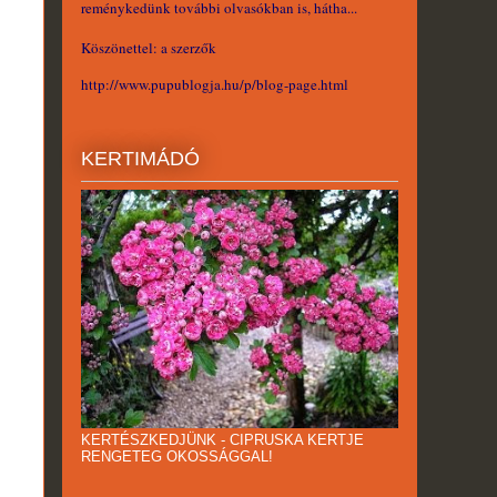
reménykedünk további olvasókban is, hátha...
Köszönettel: a szerzők
http://www.pupublogja.hu/p/blog-page.html
KERTIMÁDÓ
KERTÉSZKEDJÜNK - CIPRUSKA KERTJE
RENGETEG OKOSSÁGGAL!