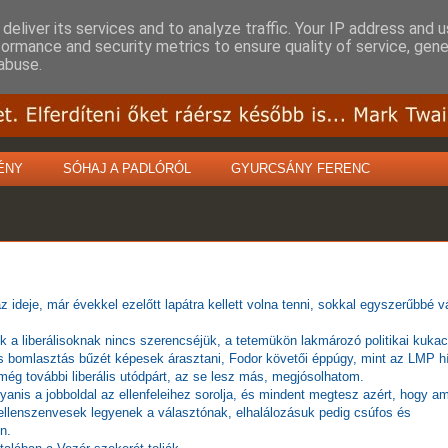
deliver its services and to analyze traffic. Your IP address and 
formance and security metrics to ensure quality of service, gen
abuse.
ÉNY
SÓHAJ A PADLÓRÓL
GYURCSÁNY FERENC
az ideje, már évekkel ezelőtt lapátra kellett volna tenni, sokkal egyszerűbbé vá
 a liberálisoknak nincs szerencséjük, a tetemükön lakmározó politikai kuka
 bomlasztás bűzét képesek árasztani, Fodor követői éppúgy, mint az LMP hí
még további liberális utódpárt, az se lesz más, megjósolhatom.
gyanis a jobboldal az ellenfeleihez sorolja, és mindent megtesz azért, hogy a
ellenszenvesek legyenek a választónak, elhalálozásuk pedig csúfos és
n.