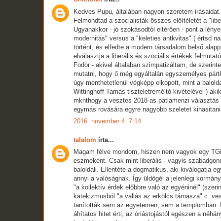
Kedves Pupu, általában nagyon szeretem irásaidat.
Felmondtad a szocialisták összes előítéletét a "li
Ugyanakkor - jó szokásodtól eltérően - pont a lén
modernitás" versus a "keleties antkvitas" ( értsd 
történt, és elfedte a modern társadalom belső alap
elválasztja a liberális és szociális értékek felmutató
Fodor - akivel általaban szimpatizáltam, de szerint
mutatni, hogy ő még egyáltalán egyszemélyes pártké
úgy menthetetlenül végképp elkopott, mint a baloldal
Wittinghoff Tamás tiszteletreméltó kivételével ) a
mknthogy a vesztes 2018-as patlamenzi választás s
egymás rovására egyre nagyobb szeletet kihasitani
2016. november 4. 7:14
talalom
írta...
Magam félve mondom, hiszen nem vagyok egy TGM, h
eszmeként. Csak mint liberális - vagyis szabadgond
baloldali. Ellentéte a dogmatikus, aki kiválogatja 
annyi a valóságnak. Így üldögél a jelenlegi kormá
"a kollektív érdek előbbre való az egyéninél" (sze
katekizmusból "a vallás az erkölcs támasza" c. ve
tanították sem az egyetemen, sem a templomban. H
áhítatos hitet érti, az óriástojástól egészen a néh