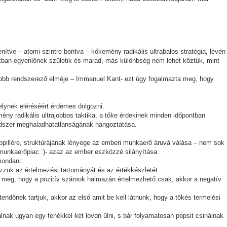
lenítve – atomi szintre bontva – kőkemény radikális ultrabalos stratégia, lévén
kban egyenlőnek születik és marad, más különbség nem lehet köztük, mint
obb rendszerező elméje – Immanuel Kant- ezt úgy fogalmazta meg, hogy
elynek eléréséért érdemes dolgozni.
mény radikális ultrajobbos taktika, a tőke érdekinek minden időpontban
endszer meghaladhatatlanságának hangoztatása.
appillére, struktúrájának lényege az emberi munkaerő áruvá válása – nem sok
munkaerőpiac :)- azaz az ember eszközzé silányítása.
mondani:
zzuk az értelmezési tartományát és az értékkészletét.
 meg, hogy a pozitív számok halmazán értelmezhető csak, akkor a negatív
endőnek tartjuk, akkor az első amit be kell látnunk, hogy a tőkés termelési
óbálnak ugyan egy fenékkel két lovon ülni, s bár folyamatosan popsit csinálnak