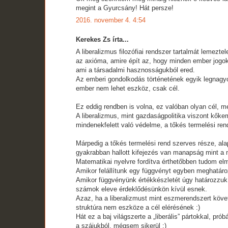
megint a Gyurcsány! Hát persze!
2016. november 4. 4:54
Kerekes Zs írta...
A liberalizmus filozófiai rendszer tartalmát lemezte
az axióma, amire épít az, hogy minden ember jogo
ami a társadalmi hasznosságukból ered.
Az emberi gondolkodás történetének egyik legnagy
ember nem lehet eszköz, csak cél.
Ez eddig rendben is volna, ez valóban olyan cél, m
A liberalizmus, mint gazdaságpolitika viszont kőke
mindenekfelett való védelme, a tőkés termelési r
Márpedig a tőkés termelési rend szerves része, al
gyakrabban hallott kifejezés van manapság mint a 
Matematikai nyelvre fordítva érthetőbben tudom el
Amikor felállítunk egy függvényt egyben meghatáro
Amikor függvényünk értékkészletét úgy határozzuk
számok eleve érdeklődésünkön kívül esnek.
Azaz, ha a liberalizmust mint eszmerendszert követ
struktúra nem eszköze a cél elérésének :)
Hát ez a baj világszerte a „liberális” pártokkal, pr
a szájukból, mégsem sikerül :)