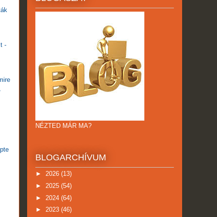
ták
t -
mire
,
NÉZTED MÁR MA?
öpte
BLOGARCHÍVUM
►
2026
(13)
►
2025
(54)
►
2024
(64)
►
2023
(46)