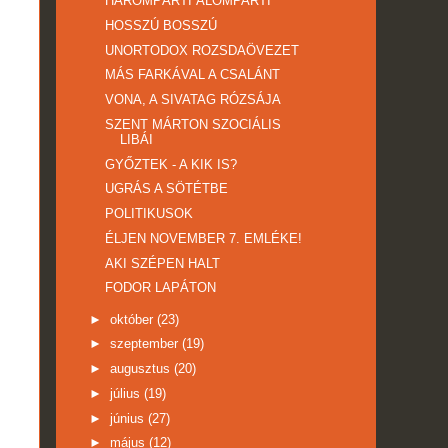
HÁROMPÁRTI ÁLOMPARTI
HOSSZÚ BOSSZÚ
UNORTODOX ROZSDAÖVEZET
MÁS FARKÁVAL A CSALÁNT
VONA, A SIVATAG RÓZSÁJA
SZENT MÁRTON SZOCIÁLIS
LIBÁI
GYŐZTEK - A KIK IS?
UGRÁS A SÖTÉTBE
POLITIKUSOK
ÉLJEN NOVEMBER 7. EMLÉKE!
AKI SZÉPEN HALT
FODOR LAPÁTON
►
október
(23)
►
szeptember
(19)
►
augusztus
(20)
►
július
(19)
►
június
(27)
►
május
(12)