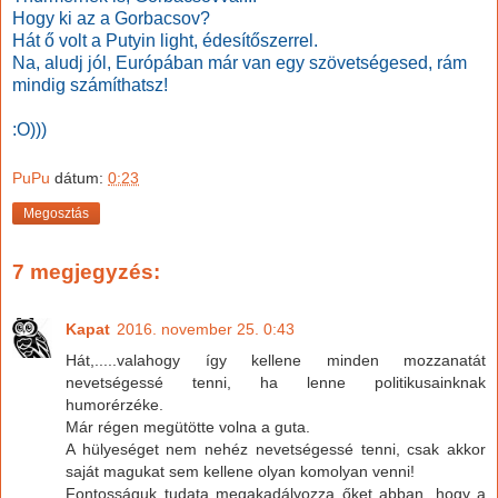
Hogy ki az a Gorbacsov?
Hát ő volt a Putyin light, édesítőszerrel.
Na, aludj jól, Európában már van egy szövetségesed, rám
mindig számíthatsz!
:O)))
PuPu
dátum:
0:23
Megosztás
7 megjegyzés:
Kapat
2016. november 25. 0:43
Hát,.....valahogy így kellene minden mozzanatát
nevetségessé tenni, ha lenne politikusainknak
humorérzéke.
Már régen megütötte volna a guta.
A hülyeséget nem nehéz nevetségessé tenni, csak akkor
saját magukat sem kellene olyan komolyan venni!
Fontosságuk tudata megakadályozza őket abban, hogy a