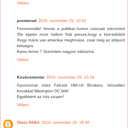
Válasz
promenad
2016. november 25. 10:41
Fenomenális! Immár a politikai humor csúcsait ostromlod
!De éppen most hallom /hát persze,hogy a közrádióból
/hogy máris van amerikai meghívása ,csak még az időpont
kétséges.
Kamu lenne ? Szerintem nagyon valószinű.
Válasz
Kovácsmester
2016. november 25. 13:34
Gyorsvonat indul Felcsút Hbf-ról Bicskére, közvetlen
kocsikkal Wasington DC felé!
Egyébként az írás szuper!
Válasz
Olasz Ildikó
2016. november 25. 18:48