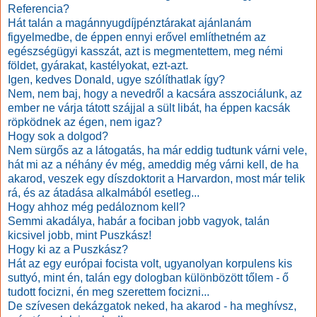
Referencia?
Hát talán a magánnyugdíjpénztárakat ajánlanám
figyelmedbe, de éppen ennyi erővel említhetném az
egészségügyi kasszát, azt is megmentettem, meg némi
földet, gyárakat, kastélyokat, ezt-azt.
Igen, kedves Donald, ugye szólíthatlak így?
Nem, nem baj, hogy a nevedről a kacsára asszociálunk, az
ember ne várja tátott szájjal a sült libát, ha éppen kacsák
röpködnek az égen, nem igaz?
Hogy sok a dolgod?
Nem sürgős az a látogatás, ha már eddig tudtunk várni vele,
hát mi az a néhány év még, ameddig még várni kell, de ha
akarod, veszek egy díszdoktorit a Harvardon, most már telik
rá, és az átadása alkalmából esetleg...
Hogy ahhoz még pedáloznom kell?
Semmi akadálya, habár a fociban jobb vagyok, talán
kicsivel jobb, mint Puszkász!
Hogy ki az a Puszkász?
Hát az egy európai focista volt, ugyanolyan korpulens kis
suttyó, mint én, talán egy dologban különbözött tőlem - ő
tudott focizni, én meg szerettem focizni...
De szívesen dekázgatok neked, ha akarod - ha meghívsz,