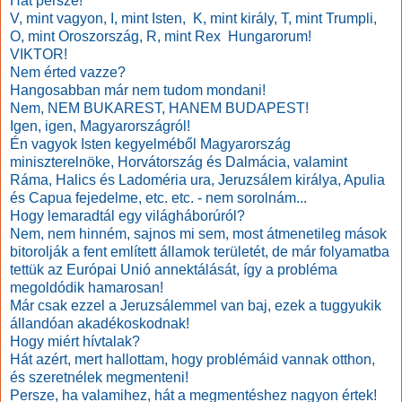
Hát persze!
V, mint vagyon, I, mint Isten, K, mint király, T, mint Trumpli,
O, mint Oroszország, R, mint Rex Hungarorum!
VIKTOR!
Nem érted vazze?
Hangosabban már nem tudom mondani!
Nem, NEM BUKAREST, HANEM BUDAPEST!
Igen, igen, Magyarországról!
Én vagyok Isten kegyelméből Magyarország
miniszterelnöke, Horvátország és Dalmácia, valamint
Ráma, Halics és Ladoméria ura, Jeruzsálem királya, Apulia
és Capua fejedelme, etc. etc. - nem sorolnám...
Hogy lemaradtál egy világháborúról?
Nem, nem hinném, sajnos mi sem, most átmenetileg mások
bitorolják a fent említett államok területét, de már folyamatba
tettük az Európai Unió annektálását, így a probléma
megoldódik hamarosan!
Már csak ezzel a Jeruzsálemmel van baj, ezek a tuggyukik
állandóan akadékoskodnak!
Hogy miért hívtalak?
Hát azért, mert hallottam, hogy problémáid vannak otthon,
és szeretnélek megmenteni!
Persze, ha valamihez, hát a megmentéshez nagyon értek!