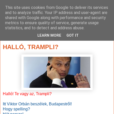
This site uses cookies from Google to deliver its services
and to analyze traffic. Your IP address and user-agent are
shared with Google along with performance and security
metrics to ensure quality of service, generate usage
statistics, and to detect and address abuse.
▼
LEARN MORE
GOT IT
2016. november 25., péntek
HALLÓ, TRAMPLI?
Halló! Te vagy az, Trampli?
Itt Viktor Orbán beszélek, Budapestről!
Hogy spelling?