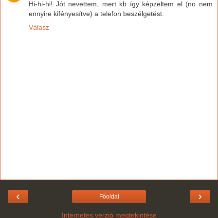
Hi-hi-hi! Jót nevettem, mert kb így képzeltem el (no nem
ennyire kifényesítve) a telefon beszélgetést.
Válasz
‹
›
Főoldal
Internetes verzió megtekintése