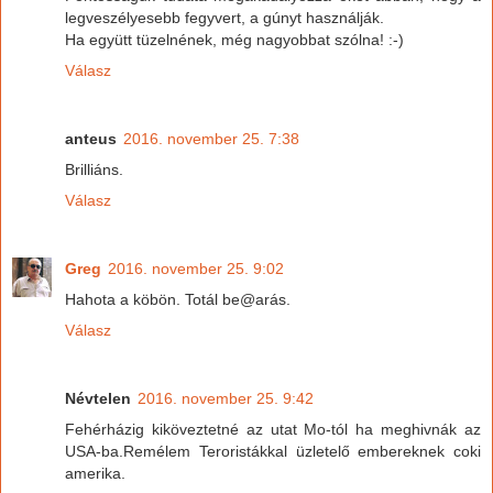
legveszélyesebb fegyvert, a gúnyt használják.
Ha együtt tüzelnének, még nagyobbat szólna! :-)
Válasz
anteus
2016. november 25. 7:38
Brilliáns.
Válasz
Greg
2016. november 25. 9:02
Hahota a köbön. Totál be@arás.
Válasz
Névtelen
2016. november 25. 9:42
Fehérházig kiköveztetné az utat Mo-tól ha meghivnák az
USA-ba.Remélem Teroristákkal üzletelő embereknek coki
amerika.