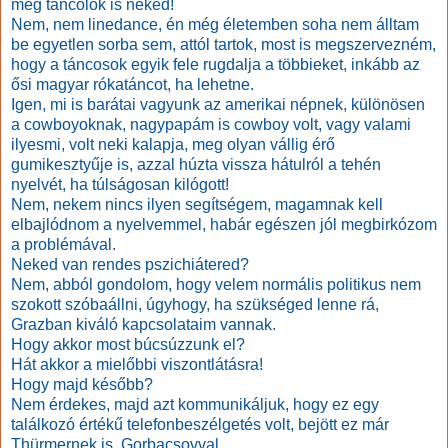
még táncolok is neked!
Nem, nem linedance, én még életemben soha nem álltam
be egyetlen sorba sem, attól tartok, most is megszervezném,
hogy a táncosok egyik fele rugdalja a többieket, inkább az
ősi magyar rókatáncot, ha lehetne.
Igen, mi is barátai vagyunk az amerikai népnek, különösen
a cowboyoknak, nagypapám is cowboy volt, vagy valami
ilyesmi, volt neki kalapja, meg olyan vállig érő
gumikesztyűje is, azzal húzta vissza hátulról a tehén
nyelvét, ha túlságosan kilógott!
Nem, nekem nincs ilyen segítségem, magamnak kell
elbajlódnom a nyelvemmel, habár egészen jól megbirkózom
a problémával.
Neked van rendes pszichiátered?
Nem, abból gondolom, hogy velem normális politikus nem
szokott szóbaállni, úgyhogy, ha szükséged lenne rá,
Grazban kiváló kapcsolataim vannak.
Hogy akkor most búcsúzzunk el?
Hát akkor a mielőbbi viszontlátásra!
Hogy majd később?
Nem érdekes, majd azt kommunikáljuk, hogy ez egy
találkozó értékű telefonbeszélgetés volt, bejött ez már
Thürmernek is, Gorbacsovval...