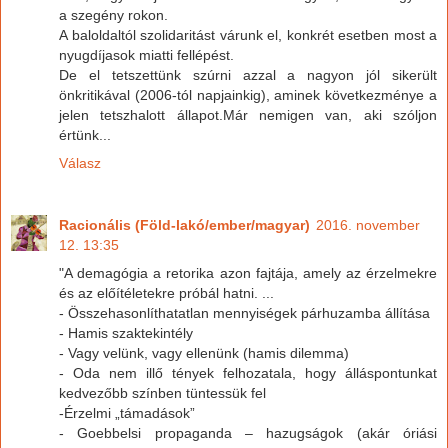
a szegény rokon.
A baloldaltól szolidaritást várunk el, konkrét esetben most a
nyugdíjasok miatti fellépést.
De el tetszettünk szúrni azzal a nagyon jól sikerült
önkritikával (2006-tól napjainkig), aminek következménye a
jelen tetszhalott állapot.Már nemigen van, aki szóljon
értünk...
Válasz
Racionális (Föld-lakó/ember/magyar)
2016. november
12. 13:35
"A demagógia a retorika azon fajtája, amely az érzelmekre
és az előítéletekre próbál hatni. ...
- Összehasonlíthatatlan mennyiségek párhuzamba állítása
- Hamis szaktekintély
- Vagy velünk, vagy ellenünk (hamis dilemma)
- Oda nem illő tények felhozatala, hogy álláspontunkat
kedvezőbb színben tüntessük fel
-Érzelmi „támadások”
- Goebbelsi propaganda – hazugságok (akár óriási