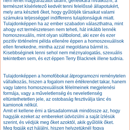
nem lehet magyarázatot találni, genetikára hivatkozni, a
természet kísérletező kedvét tenni felelőssé állapotukért,
mely arra készteti őket, hogy gyűlöljék társaikat valami
számukra teljességgel indifferens tulajdonságuk miatt.
Tulajdonképpen ha az ember szabadon választhatna, mint
ahogy ezt természetesen nem teheti, hát inkább lennék
homoszexuális, mint olyan sültbolond, aki ezer és ezer
pozitív történelmi példa ellenére éppen a homoszexuálisok
ellen fenekedne, mintha azzal megoldana bármit is.
Kisebbséginek lenni sehol nem méznyalogatás, szexuális
tekintetben sem, és ezt éppen Terry Blacknek illene tudnia.
Tulajdonképpen a homofóbokat átprogramozni reménytelen
vállalkozás, hiszen a fogalom nem értékrendet takar, hanem
vagy latens homoszexuálisok félelmeinek megjelenési
formája, vagy a műveletlenség és neveletlenség
eltüntethetetlen jele, az ostobaság fesztiválja tánc és
kamionok nélkül.
Amit el kellene érni a társadalomnak mindössze az, hogy
hagyják ezeket az embereket üdvözülni a saját ízlésük
szerint, és védjük meg őket azoktól, akik gyűlölik őket.
Meg fogják ezt hálálni, hiszen helyzetüknél fogva