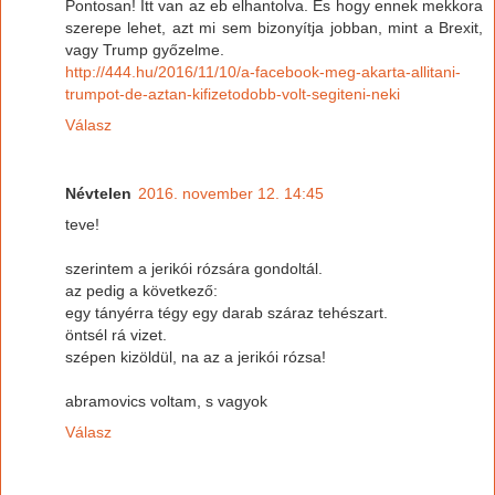
Pontosan! Itt van az eb elhantolva. És hogy ennek mekkora
szerepe lehet, azt mi sem bizonyítja jobban, mint a Brexit,
vagy Trump győzelme.
http://444.hu/2016/11/10/a-facebook-meg-akarta-allitani-
trumpot-de-aztan-kifizetodobb-volt-segiteni-neki
Válasz
Névtelen
2016. november 12. 14:45
teve!
szerintem a jerikói rózsára gondoltál.
az pedig a következő:
egy tányérra tégy egy darab száraz tehészart.
öntsél rá vizet.
szépen kizöldül, na az a jerikói rózsa!
abramovics voltam, s vagyok
Válasz