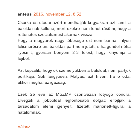
anteus
2016. november 12. 8:52
Csurka és utódai azért mondhatják ki gyakran azt, amit a
baloldalnak kellene, mert ezekre nem lehet rásütni, hogy a
rettenetes szocializmust akarnák vissza.
Hogy a magyarok nagy többsége ezt nem bánná - ilyen
felismerésre un. baloldali párt nem jutott, s ha gondol néha
ilyesmit, gyorsan benyom 2-3 felest, hogy kinyomja a
fejiből.
Azt képzelik, hogy ők személyükben a baloldal, nem pártjuk
politikája. Sok langyosvíz Mátyás, azt hívén, ha ő oda,
akkor meghal az igazság.
Ezek 26 éve az MSZMP csontvázán lötyögő condra.
Elvégzik a jobboldal legfontosabb dolgát: elfojtják a
társadalom elemi igényeit, fizetett marionett-figurái a
hatalomnak.
Válasz