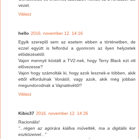
vezet.
Válasz
hello
2016. november 12. 14:16
Egyik szereplő sem az esetem ebben a történetben, de
ezzel együtt is felfordul a gyomrom az ilyen helyzetek
előidézésétől.
Vajon mennyit kóstált a TV2-nek, hogy Terry Black ezt ott
elővezesse?
Vajon hogy számolták ki, hogy azok lesznek-e többen, akik
ettől elfordulnak Vonától, vagy azok, akik még jobban
megundorodnak a Vajnatévétől?
Válasz
Kibic37
2016. november 12. 14:26
Racionális!
"...régen az agórára kiállva művelték, ma a digitális kor
eszközeivel..."