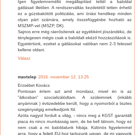
Igen figyelemreméltó megállapítást tettél a baloldal
gátlásait illetően. A rendszerváltás kezdetétől tetten érhető
ez a gúzsbakötött politizálás, ami óriási hendikep minden
olyan párt számára, amely összefüggésbe hozható az
MSZMP-vel (MSZP, DK).
Sajnos erre még ráerősítenek az egyébként jószándékú, de
ténylegesen mégis csak a baloldalt ekéző hozzászólások is.
Egyetértünk, ezeket a gátlásokat valóban nem 2-3 felessel
kellene oldani.
Válasz
mavtelep
2016. november 12. 13:25
Erzsébet Kovács
Pontosan értem azt amit mondasz, mivel én is az
"átkosban" szocializálódtam. A szüleimnek (inkább
anyámnak ) évtizedekbe került, hogy a nyomorból a tisztes
szegénységig emelkedjünk föl.
Azóta nagyot fordult a világ, - nincs meg a KGST garantált
piaca és nincs munkásság sem, de be kell látnom, hogy ez
nem csak a mi baloldalunk hibája. Különös figyelemmel
arra, hogy a fejlett EU-hoz tartozunk ugyan, de mi vagyunk