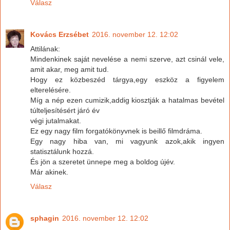
Válasz
Kovács Erzsébet
2016. november 12. 12:02
Attilának:
Mindenkinek saját nevelése a nemi szerve, azt csinál vele,
amit akar, meg amit tud.
Hogy ez közbeszéd tárgya,egy eszköz a figyelem
elterelésére.
Míg a nép ezen cumizik,addig kiosztják a hatalmas bevétel
túlteljesítésért járó év
végi jutalmakat.
Ez egy nagy film forgatókönyvnek is beillő filmdráma.
Egy nagy hiba van, mi vagyunk azok,akik ingyen
statisztálunk hozzá.
És jön a szeretet ünnepe meg a boldog újév.
Már akinek.
Válasz
sphagin
2016. november 12. 12:02