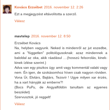
Kovács Erzsébet
2016. november 12. 2:26
Ezt a megjegyzést eltávolította a szerző.
Válasz
mavtelep
2016. november 12. 8:50
Erzsébet Kovács
Na, helyben vagyunk. Neked is mindenről az jut eszedbe,
ami a "független" politológusoknak: azaz mindennek a
baloldal az oka, akik ráadásul ....(hosszú felsorolás, kinek-
kinek ízlése szerint.)
Adva van egy piszkos ügy amit vagy kommentál valaki vagy
nem. Én igen, de szokásomhoz híven csak nagyon röviden.
Vona Úr, Elvtárs, Bajtárs, Tezsvír ! Ugye milyen xar érzés,
ha a xart hányják az emberre?!
(Bocs PuPu, de Angyalföldön tanultam az egyenes
beszédet)
Szervusztok, jó reggelt!
Válasz