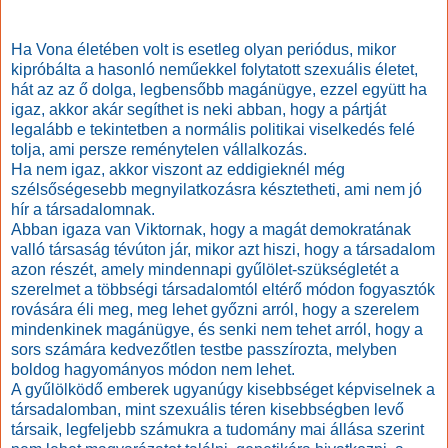
Ha Vona életében volt is esetleg olyan periódus, mikor
kipróbálta a hasonló neműekkel folytatott szexuális életet,
hát az az ő dolga, legbensőbb magánügye, ezzel együtt ha
igaz, akkor akár segíthet is neki abban, hogy a pártját
legalább e tekintetben a normális politikai viselkedés felé
tolja, ami persze reménytelen vállalkozás.
Ha nem igaz, akkor viszont az eddigieknél még
szélsőségesebb megnyilatkozásra késztetheti, ami nem jó
hír a társadalomnak.
Abban igaza van Viktornak, hogy a magát demokratának
valló társaság tévúton jár, mikor azt hiszi, hogy a társadalom
azon részét, amely mindennapi gyűlölet-szükségletét a
szerelmet a többségi társadalomtól eltérő módon fogyasztók
rovására éli meg, meg lehet győzni arról, hogy a szerelem
mindenkinek magánügye, és senki nem tehet arról, hogy a
sors számára kedvezőtlen testbe passzírozta, melyben
boldog hagyományos módon nem lehet.
A gyűlölködő emberek ugyanúgy kisebbséget képviselnek a
társadalomban, mint szexuális téren kisebbségben levő
társaik, legfeljebb számukra a tudomány mai állása szerint