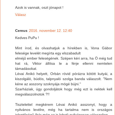
Azok is vannak, oszt jónapot !
Válasz
Cereus
2016. november 12. 12:40
Kedves PuPu !
Mint írod, és olvashatjuk a hírekben is, Vona Gábor
felesége levelét megírta egy elszabadult
elméjű ember feleségének. Szépen kéri arra, ha Ö még tud
hat rá, Viktor állítsa le a férje ellenni nemtelen
támadásokat.
Lévai Anikó helyett, Orbán rövid pórázra kötött kutyái, a
kiszolgáló, büdös, talpnyaló szolga banda válaszolt. "Nem
kéne az asszony szoknyája mögé bújni."
Szarháziak, úgy gondoljátok hogy még ezt is nektek kell
megválaszolnotok ?!!
Tisztelettel megkérem Lévai Anikó asszonyt, hogy a
nyilvános levélre, még ha tartalma nem is országos
jelentőségű (bár még az is lehet) nyilvánosan válaszoljon.