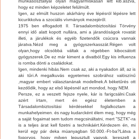
munkásosztállyal olyan magyarmiskásan lett kib.aszva,
hogy ez minden képzeletet felülmúlt.
Igen, az elmúlt huszon akárhány éve lépésról lépésre lett
kicurikkolva a szociális vívmányok mezejéről.
1975 ben elfogadott II. Társadalombiztosítási Törvény
ennyi idő alatt kopott nullára, ami a járandóságok rovatát
illeti, a járulékok és egyéb fizetendők csúcsra vannak
járatva.Nézd meg a gyógyszerkasszát.Régen volt
olyan,hogy olcsóbbá váltak a régebben kibocsátott
gyógyszerek.De ez már kiment a divatból.Egy kis influenza
is romba dönti a családokat.
Igen, mindenki hibás.Nem csak az, aki a nyakadon áll, az is
aki tűri.A megalkuvás egyetemes szobrához valószínű
,magyar embert választanának modellnek.A béketűrés ott
kezdődik, hogy az első lépésnél azt mondod, hogy NEM.
Persze, ez a veszett fejsze nyele, kár is farigcsálni.Csak
azért írtam, mert én egész életemben a
Társadalombiztosítási kérdésekkel foglalkoztam a
munkahelyeimen. és nagy kudarcként élem meg, hogy még
a saját fogaimat sem tudom megcsináltatni, mert "SZTK"-ra
is a teljes árat kell fizetni a technikáért.Kérdezem én, mi
kerül egy pár deka múanyagban 50.000.-Ft-ba?Látva a
fogorvos, hogy milyen lepusztult vagyok, lereszelt a