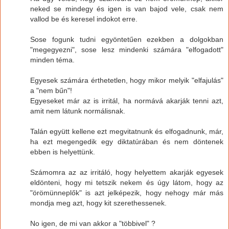
neked se mindegy és igen is van bajod vele, csak nem
vallod be és keresel indokot erre.
Sose fogunk tudni egyöntetűen ezekben a dolgokban
"megegyezni", sose lesz mindenki számára "elfogadott"
minden téma.
Egyesek számára érthetetlen, hogy mikor melyik "elfajulás"
a "nem bűn"!
Egyeseket már az is irritál, ha normává akarják tenni azt,
amit nem látunk normálisnak.
Talán együtt kellene ezt megvitatnunk és elfogadnunk, már,
ha ezt megengedik egy diktatúrában és nem döntenek
ebben is helyettünk.
Számomra az az irritáló, hogy helyettem akarják egyesek
eldönteni, hogy mi tetszik nekem és úgy látom, hogy az
"örömünneplők" is azt jelképezik, hogy nehogy már más
mondja meg azt, hogy kit szerethessenek.
No igen, de mi van akkor a "többivel" ?