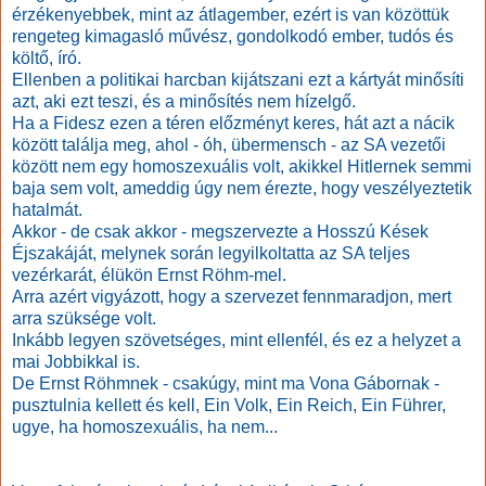
érzékenyebbek, mint az átlagember, ezért is van közöttük
rengeteg kimagasló művész, gondolkodó ember, tudós és
költő, író.
Ellenben a politikai harcban kijátszani ezt a kártyát minősíti
azt, aki ezt teszi, és a minősítés nem hízelgő.
Ha a Fidesz ezen a téren előzményt keres, hát azt a nácik
között találja meg, ahol - óh, übermensch - az SA vezetői
között nem egy homoszexuális volt, akikkel Hitlernek semmi
baja sem volt, ameddig úgy nem érezte, hogy veszélyeztetik
hatalmát.
Akkor - de csak akkor - megszervezte a Hosszú Kések
Éjszakáját, melynek során legyilkoltatta az SA teljes
vezérkarát, élükön Ernst Röhm-mel.
Arra azért vigyázott, hogy a szervezet fennmaradjon, mert
arra szüksége volt.
Inkább legyen szövetséges, mint ellenfél, és ez a helyzet a
mai Jobbikkal is.
De Ernst Röhmnek - csakúgy, mint ma Vona Gábornak -
pusztulnia kellett és kell, Ein Volk, Ein Reich, Ein Führer,
ugye, ha homoszexuális, ha nem...