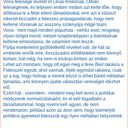
Vona felesége levelet írt Lévai Anikónak, Orbán
feleségének, és teljesen emberi módon azt kérte tőle, hogy
állíttassa le a férje elleni támadásokat, erre azt a választ
sikerült kiizzadni a fideszes propagandának, hogy nem
kellene Vonának az asszony szoknyája mögé bújni.
Vona - mint majd minden populista - nehéz eset, rengeteg
olyan dolgot mond, melyet tulajdonképpen a baloldalnak
kellene elmondania, de valamiért nem teszik.
Pártja esetenként gyűlöletkeltő elveket vall, de hát az
emberek vevők erre, évszázados előítéleteket nem könnyű
kiirtani, hát még, ha nem is kívánja kiirtani az ember.
Lehet azt mondani, hogy ott egye meg a fene őket rakásra a
Fidesszel együtt, ahol vannak, öljék egymást rakásra, csak
az a baj, hogy holnap a mieink közül is érhet bárkit méltatlan
támadás, ami könnyen újabb választási vereséget idézhet
elő.
Ezért hát - szerintem - mindent meg kell tenni a politikai
módszerek normalizálásáért, és el kell fogadtatni a
társadalommal, hogy nyerni kell ugyan, de nem
mindenáron, például azon az áron sem, hogy bármelyik
politikus gyerekeit kitesszük egy ilyen méltatlan helyzetnek.