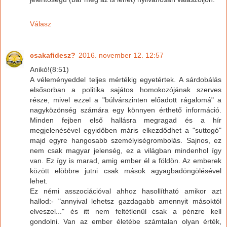
Válasz
csakafidesz?
2016. november 12. 12:57
Anikó!(8:51)
A véleményeddel teljes mértékig egyetértek. A sárdobálás
elsősorban a politika sajátos homokozójának szerves
része, mivel ezzel a "búlvárszinten előadott rágalomá" a
nagyközönség számára egy könnyen érthető információ.
Minden fejben első hallásra megragad és a hír
megjelenésével egyidőben máris elkezdődhet a "suttogó"
majd egyre hangosabb személyiségrombolás. Sajnos, ez
nem csak magyar jelenség, ez a világban mindenhol így
van. Ez így is marad, amig ember él a földön. Az emberek
között elöbbre jutni csak mások agyagbadöngölésével
lehet.
Ez némi asszociációval ahhoz hasollítható amikor azt
hallod:- "annyival lehetsz gazdagabb amennyit másoktól
elveszel..." és itt nem feltétlenül csak a pénzre kell
gondolni. Van az ember életébe számtalan olyan érték,