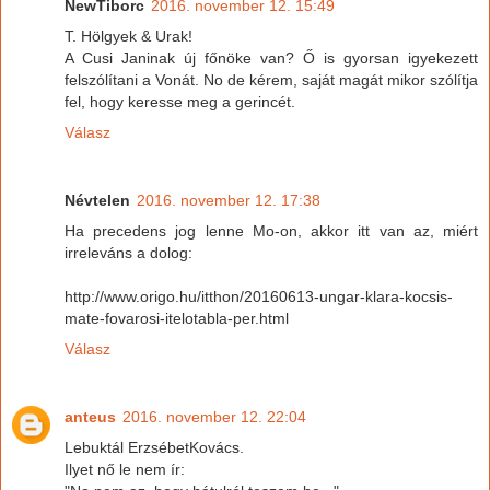
NewTiborc
2016. november 12. 15:49
T. Hölgyek & Urak!
A Cusi Janinak új főnöke van? Ő is gyorsan igyekezett
felszólítani a Vonát. No de kérem, saját magát mikor szólítja
fel, hogy keresse meg a gerincét.
Válasz
Névtelen
2016. november 12. 17:38
Ha precedens jog lenne Mo-on, akkor itt van az, miért
irreleváns a dolog:
http://www.origo.hu/itthon/20160613-ungar-klara-kocsis-
mate-fovarosi-itelotabla-per.html
Válasz
anteus
2016. november 12. 22:04
Lebuktál ErzsébetKovács.
Ilyet nő le nem ír: