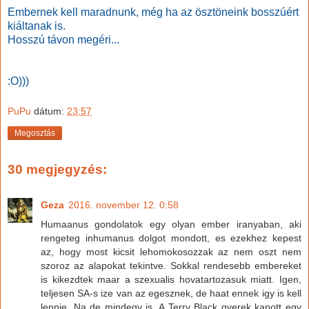
Embernek kell maradnunk, még ha az ösztöneink bosszúért
kiáltanak is.
Hosszú távon megéri...
:O)))
PuPu
dátum:
23:57
Megosztás
30 megjegyzés:
Geza
2016. november 12. 0:58
Humaanus gondolatok egy olyan ember iranyaban, aki
rengeteg inhumanus dolgot mondott, es ezekhez kepest
az, hogy most kicsit lehomokosozzak az nem oszt nem
szoroz az alapokat tekintve. Sokkal rendesebb embereket
is kikezdtek maar a szexualis hovatartozasuk miatt. Igen,
teljesen SA-s ize van az egesznek, de haat ennek igy is kell
lennie. Na de mindegy is. A Terry Black gyerek kapott egy