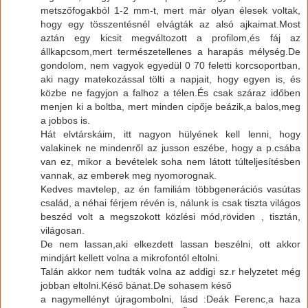
metszőfogakból 1-2 mm-t, mert már olyan élesek voltak,
hogy egy tösszentésnél elvágták az alsó ajkaimat.Most
aztán egy kicsit megváltozott a profilom,és fáj az
állkapcsom,mert természetellenes a harapás mélység.De
gondolom, nem vagyok egyedül 0 70 feletti korcsoportban,
aki nagy matekozással tölti a napjait, hogy egyen is, és
közbe ne fagyjon a falhoz a télen.És csak száraz időben
menjen ki a boltba, mert minden cipője beázik,a balos,meg
a jobbos is.
Hát elvtárskáim, itt nagyon hülyének kell lenni, hogy
valakinek ne mindenről az jusson eszébe, hogy a p.csába
van ez, mikor a bevételek soha nem látott túlteljesítésben
vannak, az emberek meg nyomorognak.
Kedves mavtelep, az én familiám többgenerációs vasútas
család, a néhai férjem révén is, nálunk is csak tiszta világos
beszéd volt a megszokott közlési mód,röviden , tisztán,
világosan.
De nem lassan,aki elkezdett lassan beszélni, ott akkor
mindjárt kellett volna a mikrofontól eltolni.
Talán akkor nem tudták volna az addigi sz.r helyzetet még
jobban eltolni.Késő bánat.De sohasem késő
a nagymellényt újragombolni, lásd :Deák Ferenc,a haza