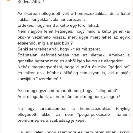
Kedves Attila !
Az ókorban elfogadott volt a homoszexualitás, de a fiatal
fiúkkal, lányokkal való hancúrozás is.
Érdekes, hogy mind a kettő egy tőről fakad.
Nem nagyon lehet kétséges, hogy mind a kettő genetikai
okokra vezethető vissza, mert ugye miért lehet az egyik
elitélendő, míg a másik bűn ?
Senki sem tehet arról, hogy kit és mit szeret.
Számtalan deformálódása van az életnek, amelyet a
genetika határoz meg és ebből igen kevés az elfogadott.
Nehéz megmagyarázni, hogy ki miért és mire "gerjed be"
és mikor esik bűnbe./ állítólag van olyan is, aki a saját
kocsijába "szerelmes"!/
Az a megjegyzésed ragadott meg, hogy : "elfogadott"
Amit elfogadunk, az nem bűn, amit meg nem, az igen !
Ha egy társadalomban a homoszexualitás tényleg
elfogadott, akkor az nem "polgárpukkasztó", hanem
örömünnep és a szabadság jelképe.
Ha úgy véled, hogy számodra ez nem örömünnep, akkor