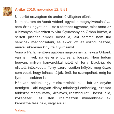
Anikó
2016. november 12. 8:51
Undorító országban és undorító világban élünk.
Nem akarom én Vonát védeni, egyetlen megnyilvánulásával
sem értek egyet, de... ez a történet ugyanaz, mint anno az
a bizonyos elveszített tv-vita Gyurcsány és Orbán között, a
sértett pitiáner ember bosszúja, aki semmit nem tud
senkinek megbocsátani, és akkor jött az öszödi beszéd,
amivel sikeresen kinyírta Gyurcsányt.
Vona a Parlamentben újabban nagyon nyíltan ekézi Orbánt,
van is mivel, na és erre jött ez a bosszú. Nem tudom
hogyan, milyen kanyarokkal jutott el Terry Black-ig, de
eljutott, intézkedett, Terry szerencsétlen hülyéje meg észre
sem veszi, hogy felhasználják, örül, ha szerepelhet, még ha
ilyen mocsokban is.
Hát van nekünk egy miniszterelnökünk - bár az enyém
nemigen - aki nagyon silány minőségű emberileg, ezt már
többször megmutatta, kicsinyes, rosszindulatú, bosszúálló,
középszerű, az isten irgalmazzon mindenkinek aki
keresztbe tesz neki, vagy elé áll.
Válasz