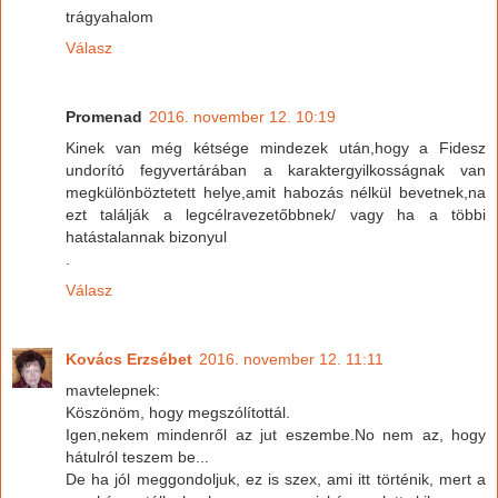
trágyahalom
Válasz
Promenad
2016. november 12. 10:19
Kinek van még kétsége mindezek után,hogy a Fidesz
undorító fegyvertárában a karaktergyilkosságnak van
megkülönböztetett helye,amit habozás nélkül bevetnek,na
ezt találják a legcélravezetőbbnek/ vagy ha a többi
hatástalannak bizonyul
.
Válasz
Kovács Erzsébet
2016. november 12. 11:11
mavtelepnek:
Köszönöm, hogy megszólítottál.
Igen,nekem mindenről az jut eszembe.No nem az, hogy
hátulról teszem be...
De ha jól meggondoljuk, ez is szex, ami itt történik, mert a