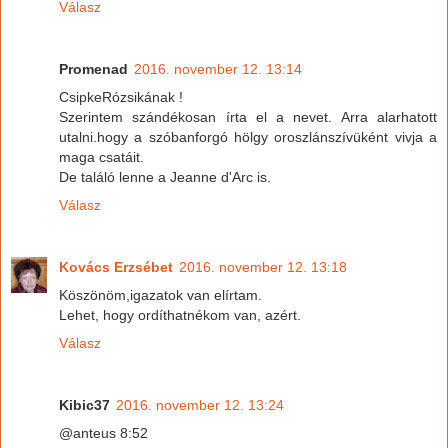
Válasz
Promenad
2016. november 12. 13:14
CsipkeRózsikának !
Szerintem szándékosan írta el a nevet. Arra alarhatott
utalni.hogy a szóbanforgó hölgy oroszlánszívüként vivja a
maga csatáit.
De találó lenne a Jeanne d'Arc is.
Válasz
Kovács Erzsébet
2016. november 12. 13:18
Köszönöm,igazatok van elírtam.
Lehet, hogy ordíthatnékom van, azért.
Válasz
Kibic37
2016. november 12. 13:24
@anteus 8:52