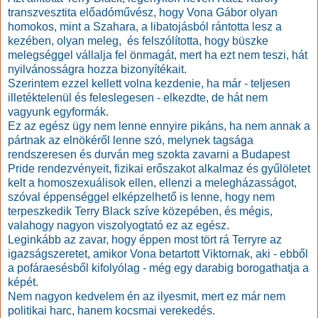
transzvesztita előadóművész, hogy Vona Gábor olyan
homokos, mint a Szahara, a libatojásból rántotta lesz a
kezében, olyan meleg, és felszólította, hogy büszke
melegséggel vállalja fel önmagát, mert ha ezt nem teszi, hát
nyilvánosságra hozza bizonyítékait.
Szerintem ezzel kellett volna kezdenie, ha már - teljesen
illetéktelenül és feleslegesen - elkezdte, de hát nem
vagyunk egyformák.
Ez az egész ügy nem lenne ennyire pikáns, ha nem annak a
pártnak az elnökéről lenne szó, melynek tagsága
rendszeresen és durván meg szokta zavarni a Budapest
Pride rendezvényeit, fizikai erőszakot alkalmaz és gyűlöletet
kelt a homoszexuálisok ellen, ellenzi a melegházasságot,
szóval éppenséggel elképzelhető is lenne, hogy nem
terpeszkedik Terry Black szíve közepében, és mégis,
valahogy nagyon viszolyogtató ez az egész.
Leginkább az zavar, hogy éppen most tört rá Terryre az
igazságszeretet, amikor Vona betartott Viktornak, aki - ebből
a pofáraesésből kifolyólag - még egy darabig borogathatja a
képét.
Nem nagyon kedvelem én az ilyesmit, mert ez már nem
politikai harc, hanem kocsmai verekedés.