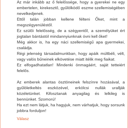
Az már inkább az ő felelőssége, hogy a gyerekei ne egy
embertelen, kirekesztő, gyűlölködő eszme szellemiségében
nevelkedjenek.
Ettől talán jobban kellene félteni Őket, mint a
megszégyenüléstől.
Ez szülői felelősség, de a szégyentől, a személyüket ért
jogtalan bántástól mindannyiunknak óvni kell őket!
Még akkor is, ha egy náci szellemiségű apa gyermekei,
családja.
Régi jelenség társadalmunkban, hogy apáik múltbéli, vélt,
vagy valós bűneinek elkövetése miatt itélik meg fiaikat.
Ez elfogadhatatlan! Mindenki önmagáért, saját tetteiért
felelős.
Az emberek alantas ösztöneinek felszínre hozásával, a
gyűlöletkeltés eszközével, erkölcsi nullák urallják
közéletünket. Kifosztanak anyagilag és lelkileg is
bennünket. Szomorú!
Ha ezt nem látjuk, ha hagyjuk, nem várhatjuk, hogy sorsunk
jobbra forduljon!
Válasz