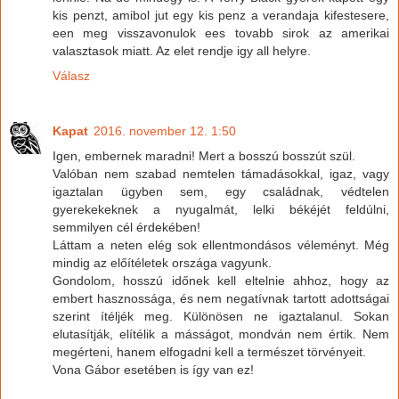
kis penzt, amibol jut egy kis penz a verandaja kifestesere,
een meg visszavonulok ees tovabb sirok az amerikai
valasztasok miatt. Az elet rendje igy all helyre.
Válasz
Kapat
2016. november 12. 1:50
Igen, embernek maradni! Mert a bosszú bosszút szül.
Valóban nem szabad nemtelen támadásokkal, igaz, vagy
igaztalan ügyben sem, egy családnak, védtelen
gyerekekeknek a nyugalmát, lelki békéjét feldúlni,
semmilyen cél érdekében!
Láttam a neten elég sok ellentmondásos véleményt. Még
mindig az előítéletek országa vagyunk.
Gondolom, hosszú időnek kell eltelnie ahhoz, hogy az
embert hasznossága, és nem negatívnak tartott adottságai
szerint ítéljék meg. Különösen ne igaztalanul. Sokan
elutasítják, elítélik a másságot, mondván nem értik. Nem
megérteni, hanem elfogadni kell a természet törvényeit.
Vona Gábor esetében is így van ez!