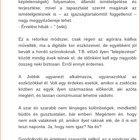
képtelenségek) folyamatos, állandó ismételgetése és
terjesztése; mivel a tapasztalat szerint magának az
ismételgetésnek is – az igazságtartalomtól függetlenül –
nagy meggyőzőereje lehet.
- Érvelési hibák – " (wiki)
Ez a retorikai módszer, csak régen az agórára kiállva
művelték, ma a digitális kor eszközeivel, de egyébként jól
bevált a hordó szónokoknak. T.B. előző ilyen "leleplezései"
között mindig évek telnek el, de időnként kell egy nagyobb
összeg neki biztosan. Erről ennyit érdemes.
A Jobbik ugyanezt alkalmazza, ugyanazokkal az
eszközökkel él. Volt egy érdekes esetük, amikor a zsidózás
közben az egyik ilyen származása előkerült, aki azóta
megtért, és lassan cionizmussal lehetne vádolni.
A szar és szarabb nem lényeges különbségek, mindkettő
büdös és gusztustalan, bár emberi. Megértem én, hogy
nem esik valakinek jól, amikor ilyet raknak elé, de ő is ezt
teszi naponta. Ja, hogy nem igaz? Na és?
Gondolkodó és értelmes szavazók nélkül, ez a rendszer ide