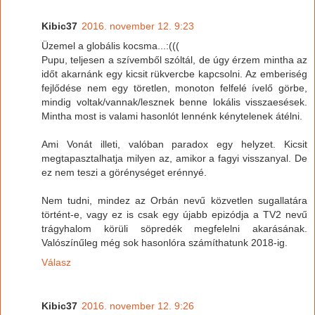
Kibic37
2016. november 12. 9:23
Üzemel a globális kocsma...:(((
Pupu, teljesen a szívemből szóltál, de úgy érzem mintha az
időt akarnánk egy kicsit rükvercbe kapcsolni. Az emberiség
fejlődése nem egy töretlen, monoton felfelé ívelő görbe,
mindig voltak/vannak/lesznek benne lokális visszaesések.
Mintha most is valami hasonlót lennénk kénytelenek átélni.
Ami Vonát illeti, valóban paradox egy helyzet. Kicsit
megtapasztalhatja milyen az, amikor a fagyi visszanyal. De
ez nem teszi a görénységet erénnyé.
Nem tudni, mindez az Orbán nevű közvetlen sugallatára
történt-e, vagy ez is csak egy újabb epizódja a TV2 nevű
trágyhalom körüli söpredék megfelelni akarásának.
Valószínűleg még sok hasonlóra számíthatunk 2018-ig.
Válasz
Kibic37
2016. november 12. 9:26