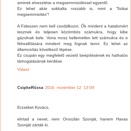
aminek elvesztése a megsemmisüléssel egyenlő.
Ez lehet akár sokkalta roszabb is, mint a "fizikai
megsemmisítés"!
A Fideszen nem kell csodálkozni. Ők mindent a hatalomért
tesznek és teljesen közömbös számukra, hogy kibe
gázolnak bele. Vona mosz kellemetlen lett számukra és e
félreallítására mindent meg fognak tenni. Ez lehet az
államosítás következő lépése.
Ez csupán egy megfelelő vezető beépítésének és hathatós
támogatásának kérdése.
Válasz
CsipkeRózsa
2016. november 12. 13:04
Erzsébet Kovács,
elírtad a nevet, nem Oroszlán Szonját, hanem Havas
Szonját zárták ki.