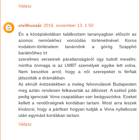
Válasz
civilhuszár
2016. november 13. 1:50
Én a középiskolában találkoztam tananyagban először az
azonos neműekhez vonzódás történelmével. Koros
irodalom-történelem tanárnőnk a görög Szapphó
barátnőihez írt
szerelmes verseinek páratlanságáról úgy tudott mesélni,
mintha önmaga is az LMBT személyek egyike lett volna.
Nem beszélve arról, hogy a női szerepeket is férfiak
játszották a drámákban.
Az elmúlt évtizedekben a meleg felvonulások Budapesten
meg aztán rendesen felkavarták az állóvizet. A szélső jobb
pedig igencsak Vona csapatában van beágyazódva. Ezeket
kellett a rendőrségnek kordában tartani. Most arra leszek
kíváncsi, hogy a pártban hogyan tudják a Vona nyilatkozat
után egymást kordában tartani.
Válasz