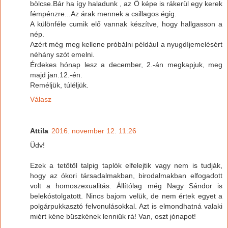
bölcse.Bár ha így haladunk , az Ő képe is rákerül egy kerek
fémpénzre...Az árak mennek a csillagos égig.
A különféle cumik elő vannak készítve, hogy hallgasson a
nép.
Azért még meg kellene próbálni például a nyugdíjemelésért
néhány szót emelni.
Érdekes hónap lesz a december, 2.-án megkapjuk, meg
majd jan.12.-én.
Reméljük, túléljük.
Válasz
Attila
2016. november 12. 11:26
Üdv!
Ezek a tetőtől talpig taplók elfelejtik vagy nem is tudják,
hogy az ókori társadalmakban, birodalmakban elfogadott
volt a homoszexualitás. Állítólag még Nagy Sándor is
belekóstolgatott. Nincs bajom velük, de nem értek egyet a
polgárpukkasztó felvonulásokkal. Azt is elmondhatná valaki
miért kéne büszkének lenniük rá! Van, oszt jónapot!