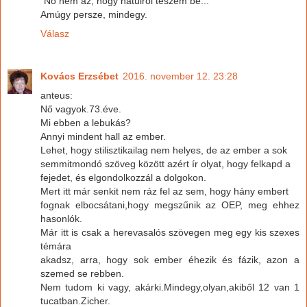
"No nem az, hogy hátulról teszem be..."
Amúgy persze, mindegy.
Válasz
Kovács Erzsébet
2016. november 12. 23:28
anteus:
Nő vagyok.73.éve.
Mi ebben a lebukás?
Annyi mindent hall az ember.
Lehet, hogy stilisztikailag nem helyes, de az ember a sok
semmitmondó szöveg között azért ír olyat, hogy felkapd a
fejedet, és elgondolkozzál a dolgokon.
Mert itt már senkit nem ráz fel az sem, hogy hány embert
fognak elbocsátani,hogy megszűnik az OEP, meg ehhez
hasonlók.
Már itt is csak a herevasalós szövegen meg egy kis szexes
témára
akadsz, arra, hogy sok ember éhezik és fázik, azon a
szemed se rebben.
Nem tudom ki vagy, akárki.Mindegy,olyan,akiből 12 van 1
tucatban.Zicher.