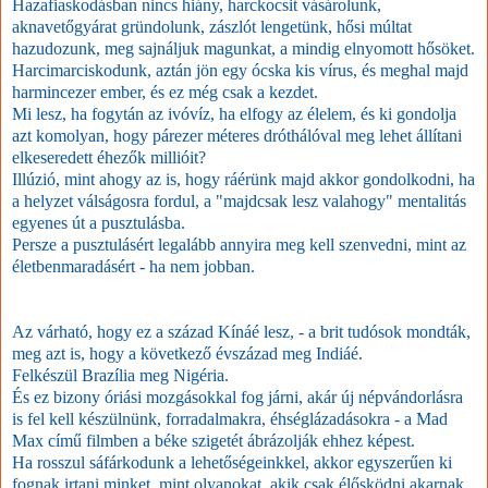
Hazafiaskodásban nincs hiány, harckocsit vásárolunk,
aknavetőgyárat gründolunk, zászlót lengetünk, hősi múltat
hazudozunk, meg sajnáljuk magunkat, a mindig elnyomott hősöket.
Harcimarciskodunk, aztán jön egy ócska kis vírus, és meghal majd
harmincezer ember, és ez még csak a kezdet.
Mi lesz, ha fogytán az ivóvíz, ha elfogy az élelem, és ki gondolja
azt komolyan, hogy párezer méteres dróthálóval meg lehet állítani
elkeseredett éhezők millióit?
Illúzió, mint ahogy az is, hogy ráérünk majd akkor gondolkodni, ha
a helyzet válságosra fordul, a "majdcsak lesz valahogy" mentalitás
egyenes út a pusztulásba.
Persze a pusztulásért legalább annyira meg kell szenvedni, mint az
életbenmaradásért - ha nem jobban.
Az várható, hogy ez a század Kínáé lesz, - a brit tudósok mondták,
meg azt is, hogy a következő évszázad meg Indiáé.
Felkészül Brazília meg Nigéria.
És ez bizony óriási mozgásokkal fog járni, akár új népvándorlásra
is fel kell készülnünk, forradalmakra, éhséglázadásokra - a Mad
Max című filmben a béke szigetét ábrázolják ehhez képest.
Ha rosszul sáfárkodunk a lehetőségeinkkel, akkor egyszerűen ki
fognak irtani minket, mint olyanokat, akik csak élősködni akarnak