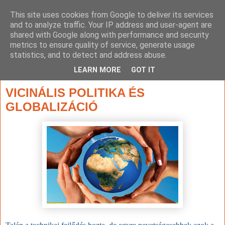
This site uses cookies from Google to deliver its services
and to analyze traffic. Your IP address and user-agent are
shared with Google along with performance and security
metrics to ensure quality of service, generate usage
statistics, and to detect and address abuse.
▼
LEARN MORE
GOT IT
2021. május 7., péntek
VICINÁLIS POLITIKA ÉS
GLOBALIZÁCIÓ