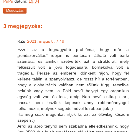
PuPu
dátum:
19:34
Megosztás
3 megjegyzés:
KZs
2021. május 8. 7:49
Ezzel az a legnagyobb probléma, hogy már a
„rendszerváltás” idején is pontosan látható volt bárki
számára, és amikor szétvertük azt a struktúrát, mely
felkészült volt a jövő fogadására, borítékolva volt a
tragédia. Persze az emberre időnként rájön, hogy fel
kellene találni a spanyolviaszt, de rossz hír a történetben,
hogy a globalizáció valóban nem tőlünk függ, tetszik-e
nekünk vagy sem, a Föld nevű bolygó egy organikus
egység volt van és lesz, amíg Nap nevű csillag kitart,
hacsak nem leszünk képesek annyi robbanóanyagot
felhalmozni, melynek segedelmével felrobbantjuk :)
Ha meg csak magunkat írtjuk ki, azt az élővilág köszöni
szépen :)
Arról az apró tényről sem szabadna elfeledkeznünk, hogy