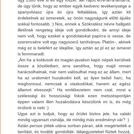
úgy 2500 éve is élt egy fószer, aki rájött erre-arra-amarra,
de úgy tűnik, hogy az ember egyik kedvenc tevékenysége a
spanyolviasz újra és újra feltalálása, így aztán kit
érdekelnek az ismeretek, az önön nagyságunk előtti ájulás
sokkal fontosabb :) Nos, ennek a Szókratész névre hallgató
illetőnek rengeteg ideje volt gondolkodni, de annyi ideje
nem volt, hogy ezeket a gondolatokat papírra is vesse, de
szerencsére volt egy nagyszerű tanítványa- Platón-, akinek
még ez is belefért az idejébe, így aztán az pl ez az ismeret
is fennmaradt:
„Ám ha a koldusok és magán-javakon kapó népek kerülnek
össze a közéletben, arra sandítva, hogy majd onnan
harácsolhatnak, már nem valósulhat meg ez az állam, mert
ha az uralomért huzakodni kell, az ilyen belső harc, ha
meghonosul, nemcsak a viaskodókat, hanem az egész
államot elveszejti.” Ha emlékezetem nem csal, most a
szélességi és hosszúsági fokok ezen metszéspontján
éppen valami illen huzakodásra készülünk mi is, és még
örülünk is neki :)
Ugye azt is tudjuk, hogy az őrület biztos jele, ha valaki
mindig ugyanazt csinálja, de mindig más eredményt vár? :)
Aztán persze jöttek utána sorban páran, akik megértették a
tanítást, és tovább gondolták- lábjegyzeteket fűztek hozzá,