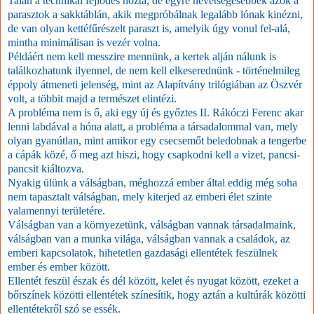
Talán a technikai fejlődés hozta, de egyre nevetségesebbek azok a
parasztok a sakktáblán, akik megpróbálnak legalább lónak kinézni,
de van olyan kettéfűrészelt paraszt is, amelyik úgy vonul fel-alá,
mintha minimálisan is vezér volna.
Példáért nem kell messzire mennünk, a kertek alján nálunk is
találkozhatunk ilyennel, de nem kell elkeserednünk - történelmileg
éppoly átmeneti jelenség, mint az Alapítvány trilógiában az Öszvér
volt, a többit majd a természet elintézi.
A probléma nem is ő, aki egy új és győztes II. Rákóczi Ferenc akar
lenni labdával a hóna alatt, a probléma a társadalommal van, mely
olyan gyanútlan, mint amikor egy csecsemőt beledobnak a tengerbe
a cápák közé, ő meg azt hiszi, hogy csapkodni kell a vizet, pancsi-
pancsit kiáltozva.
Nyakig ülünk a válságban, méghozzá ember által eddig még soha
nem tapasztalt válságban, mely kiterjed az emberi élet szinte
valamennyi területére.
Válságban van a környezetünk, válságban vannak társadalmaink,
válságban van a munka világa, válságban vannak a családok, az
emberi kapcsolatok, hihetetlen gazdasági ellentétek feszülnek
ember és ember között.
Ellentét feszül észak és dél között, kelet és nyugat között, ezeket a
bőrszínek közötti ellentétek színesítik, hogy aztán a kultúrák közötti
ellentétekről szó se essék.