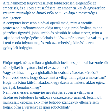
A felhalmozott fegyverkészletek többszörösen elegendők az
emberiség és a Föld elpusztítására, az ember fizikai és egyszerűbb
szellemi munkáját belátható időn belül kiváltja a mesterséges
intelligencia.
A computer kevesebb hibával operál majd, mint a szenilis
professzor, hatékonyabban oldja meg a jogi problémákat, mint a
pénzéhes ügyvéd, jobb, szebb és olcsóbb házakat tervez, mint a
saját ötletei szépségébe belehaló építész - már persze, ha valamilyen
isteni csoda folytán megússzuk az emberiség kiirtását ezen a
gyönyörű bolygón.
Eltöprengek néha, mikor a globalizációellenes politikai haszonlesők
némelyikét hallgatom: hol él ez az ember?
Vagy azt hiszi, hogy a globalizáció szabad választás kérdése?
Nem veszi észre, hogy összement a világ, mint gatya a mosásban?
Hogy, ha Kína-külsőn akadozik egy üzem termelése, akkor egész
iparágak bénulnak meg?
Nem veszi észre, mennyire nevetséges ebben a világban a
gazdasági fejlődésre hivatkozva összeszerelő-üzemek betanított
munkásait képezni, akik még legjobb szándékuk ellenére sem
fogják bírni a versenyt az ipari robotokkal?