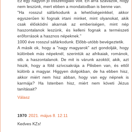
Ez egy nagyon jó összefoglaló volt. Én arra szavazok, hogy
nem leszünk, mert ebben a mondatodban is benne van.
"Ha rosszul sáfárkodunk a lehetőségeinkkel, akkor
egyszerűen ki fognak irtani minket, mint olyanokat, akik
csak élősködni akarnak az emberiségen, mint nép
haszontalanok leszünk, és kelleni fognak a természeti
erőforrások a hasznos népeknek."
1000 éve rosszul sáfárkodunk. Előbb-utóbb bevégeztetik.
A másik ok, hogy a "nagy magyarok" azt gondolják, hogy
különbek más népeknél, szerintük az afrikaiak, románok,
stb. a haszontalanok. De mit is várunk azoktól, akik, azt
hiszik, hogy a föld szívcsakrája a Pilisben van, és ettől
különb a magyar. Higgyen dolgokban, de ha ebben hisz,
akkor miért nem hisz abban, hogy van egy népnek is
karmája? Ha Istenben hisz, miért nem követi Jézus
tanításait?
Válasz
1970
2021. május 8. 12:11
Kedves KZs!