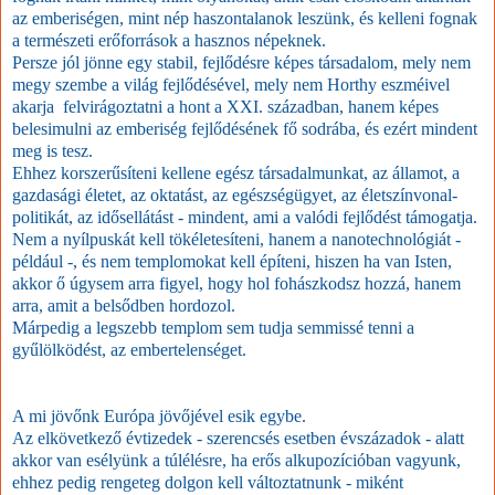
az emberiségen, mint nép haszontalanok leszünk, és kelleni fognak
a természeti erőforrások a hasznos népeknek.
Persze jól jönne egy stabil, fejlődésre képes társadalom, mely nem
megy szembe a világ fejlődésével, mely nem Horthy eszméivel
akarja felvirágoztatni a hont a XXI. században, hanem képes
belesimulni az emberiség fejlődésének fő sodrába, és ezért mindent
meg is tesz.
Ehhez korszerűsíteni kellene egész társadalmunkat, az államot, a
gazdasági életet, az oktatást, az egészségügyet, az életszínvonal-
politikát, az idősellátást - mindent, ami a valódi fejlődést támogatja.
Nem a nyílpuskát kell tökéletesíteni, hanem a nanotechnológiát -
például -, és nem templomokat kell építeni, hiszen ha van Isten,
akkor ő úgysem arra figyel, hogy hol fohászkodsz hozzá, hanem
arra, amit a belsődben hordozol.
Márpedig a legszebb templom sem tudja semmissé tenni a
gyűlölködést, az embertelenséget.
A mi jövőnk Európa jövőjével esik egybe.
Az elkövetkező évtizedek - szerencsés esetben évszázadok - alatt
akkor van esélyünk a túlélésre, ha erős alkupozícióban vagyunk,
ehhez pedig rengeteg dolgon kell változtatnunk - miként