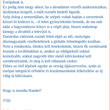
Európának is.
Ez pedig nem megy akkor, ha a társadalom vezetői anakronisztikus,
lázálmokat kergető, a múlt eszméit hirdető figurák.
Szép dolog a nemzetállam, de szépek voltak hajdan a szerzetesek
kézzel írt kódexei is, - el lehet gyönyörködni bennük, de ma már
talán a hagyományos könyv is a végét járja, hiszen maholnap
kimegy a divatból a televízió is.
Darutollas vitézeink eszméi felett eljárt az idő, molyrágta
díszmagyarjaik viselhetetlenek a globális felmelegedés korában.
Nem a románokra, tótokra kell fenekednünk, hiszen ők sorstársaink
lesznek a továbbiakban is, amikor az eddigieknél sokkal
komolyabb, sokkal nagyobb tétre menő kihívásokkal kell
szembenéznünk, és meg is kell oldanunk ezeket.
Ehhez az első lépések egyike az ország újjászervezése, aztán az
európai integráció erősítése és leszármazottaink felkészítése az új
világ új kihívásaira.
Hogy is mondta Hamlet?
:O)))