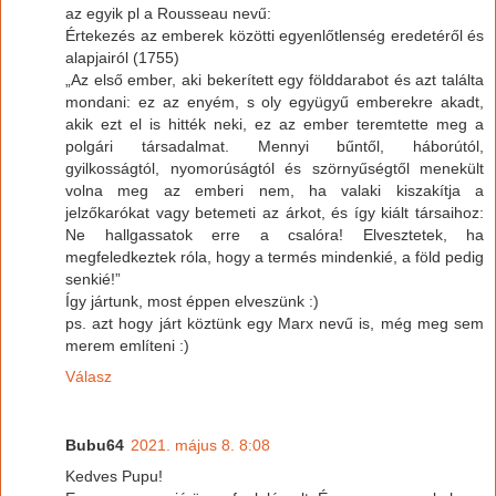
az egyik pl a Rousseau nevű:
Értekezés az emberek közötti egyenlőtlenség eredetéről és
alapjairól (1755)
„Az első ember, aki bekerített egy földdarabot és azt találta
mondani: ez az enyém, s oly együgyű emberekre akadt,
akik ezt el is hitték neki, ez az ember teremtette meg a
polgári társadalmat. Mennyi bűntől, háborútól,
gyilkosságtól, nyomorúságtól és szörnyűségtől menekült
volna meg az emberi nem, ha valaki kiszakítja a
jelzőkarókat vagy betemeti az árkot, és így kiált társaihoz:
Ne hallgassatok erre a csalóra! Elvesztetek, ha
megfeledkeztek róla, hogy a termés mindenkié, a föld pedig
senkié!”
Így jártunk, most éppen elveszünk :)
ps. azt hogy járt köztünk egy Marx nevű is, még meg sem
merem említeni :)
Válasz
Bubu64
2021. május 8. 8:08
Kedves Pupu!